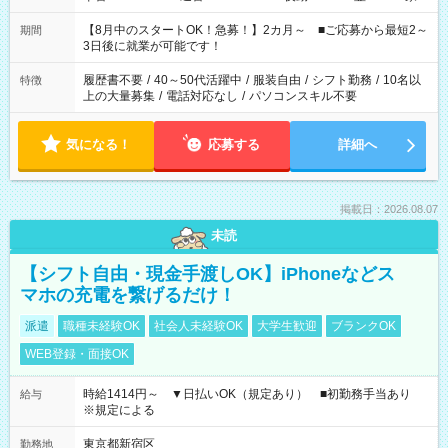
と休みを合わせたい」 「余裕を持って夕飯の準備がしたい」
「できれば残業はしたくない」 など、ご希望を教えてください
【8月中のスタートOK！急募！】2カ月～ ■ご応募から最短2～
期間
ね。 ※Wワーク希望の方へ 今ご覧のお仕事で希望する勤務時間
3日後に就業が可能です！
と、もう1つのお仕事の勤務時間。 合計で週40時間を超える場
合は応募できません。
履歴書不要
/
40～50代活躍中
/
服装自由
/
シフト勤務
/
10名以
特徴
上の大量募集
/
電話対応なし
/
パソコンスキル不要
気になる！
応募する
詳細へ
掲載日：2026.08.07
未読
【シフト自由・現金手渡しOK】iPhoneなどス
マホの充電を繋げるだけ！
派遣
職種未経験OK
社会人未経験OK
大学生歓迎
ブランクOK
WEB登録・面接OK
時給1414円～ ▼日払いOK（規定あり） ■初勤務手当あり
給与
※規定による
東京都新宿区
勤務地