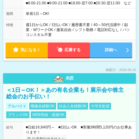
■8:00-21:00 ■9:00-21:00 ■18:00-翌7:00 ■20:30-翌11:00 など
単発1日～OK!
期間
週1日からOK
/
日払いOK
/
履歴書不要
/
40～50代活躍中
/
副
特徴
業・WワークOK
/
服装自由
/
シフト勤務
/
電話対応なし
/
パソ
コンスキル不要
気になる！
応募する
詳細へ
掲載日：2026.08.10
未読
＜1日～OK！＞あの有名企業も！展示会や株主
総会のお手伝い！
アルバイト
職種未経験OK
社会人未経験OK
大学生歓迎
ブランクOK
WEB登録・面接OK
■日給16,840円～ ■日払いOK ■実働3時間5,120円のお仕事あ
給与
ります！