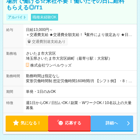
場所で働ける☆来社不要！働いたその日に給料
もらえる◎/T1
アルバイト
職種未経験OK
日給13,000円～
給与
＋交通費支給 ★交通費全額支給！ ┗案件により規定あり ★日払
いOK！（規定あり） ┗働いたその日に現金GET♪ お仕事後はコ
交通費別途支給あり
ンビニATMから 日払い分を引き落とせます！ 【試用期間】試
用期間なし
さいたま市大宮区
勤務地
埼玉県さいたま市大宮区錦町（最寄り駅：大宮駅）
株式会社ワンベルウッズ
勤務時間は指定なし
勤務時間
変形労働時間制 想定労働時間160時間/月 【シフト例】 ・8：00
～21：00
単発・1日のみOK
期間
週1日からOK / 日払いOK / 副業・WワークOK / 10名以上の大量
特徴
募集
気になる！
応募する
詳細へ