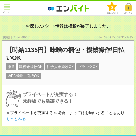
0
メニュー
気になる！
ログイン
お探しのバイト情報は掲載が終了しました。
掲載日 :2026
/
06
/
30
No.SGSIY26203121-T5
【時給1135円】味噌の梱包・機械操作/日払
いOK
派遣
職種未経験OK
社会人未経験OK
ブランクOK
WEB登録・面接OK
プライベートが充実する！
未経験でも活躍できる！
≪プライベートが充実する≫場合によってはお願いすることもあり
...
もっとみる