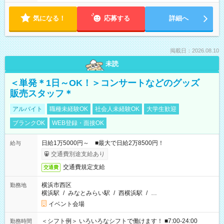
気になる！
応募する
詳細へ
掲載日：2026.08.10
未読
＜単発＊1日～OK！＞コンサートなどのグッズ
販売スタッフ＊
アルバイト
職種未経験OK
社会人未経験OK
大学生歓迎
ブランクOK
WEB登録・面接OK
日給1万5000円～ ■最大で日給2万8500円！
給与
交通費別途支給あり
交通費規定支給
交通費
横浜市西区
勤務地
横浜駅
/
みなとみらい駅
/
西横浜駅
/
…
イベント会場
＜シフト例＞ いろいろなシフトで働けます！ ■7:00-24:00
勤務時間