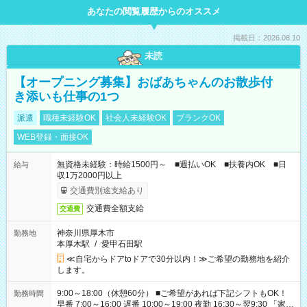
あなたの閲覧履歴からのオススメ
掲載日：2026.08.10
未読
【オープニング募集】おばあちゃんのお散歩付
き添いも仕事の1つ
派遣
職種未経験OK
社会人未経験OK
ブランクOK
WEB登録・面接OK
無資格未経験：時給1500円～ ■週払いOK ■扶養内OK ■日
給与
収1万2000円以上
交通費別途支給あり
交通費全額支給
交通費
神奈川県厚木市
勤務地
本厚木駅
/
愛甲石田駅
≪自宅からドアtoドアで30分以内！≫ご希望の勤務地を紹介
します。
9:00～18:00（休憩60分） ■ご希望があれば下記シフトもOK！
勤務時間
早番 7:00～16:00 遅番 10:00～19:00 夜勤 16:30～翌9:30 「家族