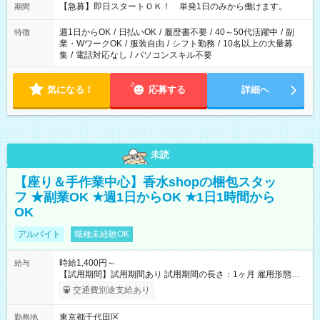
【急募】即日スタートＯＫ！ 単発1日のみから働けます。
期間
週1日からOK
/
日払いOK
/
履歴書不要
/
40～50代活躍中
/
副
特徴
業・WワークOK
/
服装自由
/
シフト勤務
/
10名以上の大量募
集
/
電話対応なし
/
パソコンスキル不要
気になる！
応募する
詳細へ
未読
【座り＆手作業中心】香水shopの梱包スタッ
フ ★副業OK ★週1日からOK ★1日1時間から
OK
アルバイト
職種未経験OK
時給1,400円～
給与
【試用期間】試用期間あり 試用期間の長さ：1ヶ月 雇用形態、
給与は本採用時と同じです。
交通費別途支給あり
東京都千代田区
勤務地