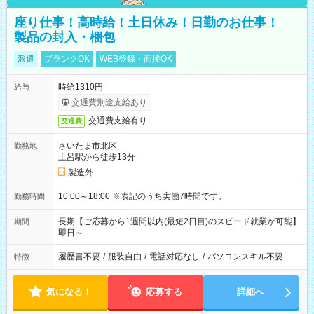
座り仕事！高時給！土日休み！日勤のお仕事！
製品の封入・梱包
派遣
ブランクOK
WEB登録・面接OK
時給1310円
給与
交通費別途支給あり
交通費支給有り
交通費
さいたま市北区
勤務地
土呂駅から徒歩13分
製造外
10:00～18:00 ※表記のうち実働7時間です。
勤務時間
長期【ご応募から1週間以内(最短2日目)のスピード就業が可能】
期間
即日～
履歴書不要
/
服装自由
/
電話対応なし
/
パソコンスキル不要
特徴
気になる！
応募する
詳細へ