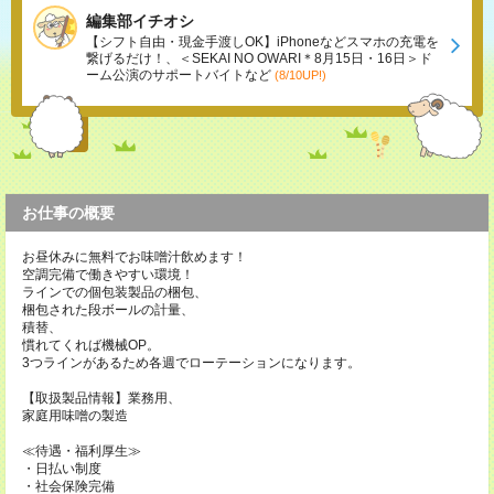
編集部イチオシ
【シフト自由・現金手渡しOK】iPhoneなどスマホの充電を
繋げるだけ！、＜SEKAI NO OWARI＊8月15日・16日＞ド
ーム公演のサポートバイトなど
(8/10UP!)
お仕事の概要
お昼休みに無料でお味噌汁飲めます！
空調完備で働きやすい環境！
ラインでの個包装製品の梱包、
梱包された段ボールの計量、
積替、
慣れてくれば機械OP。
3つラインがあるため各週でローテーションになります。
【取扱製品情報】業務用、
家庭用味噌の製造
≪待遇・福利厚生≫
・日払い制度
・社会保険完備