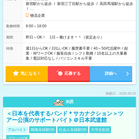
新宿駅から徒歩
/
新宿三丁目駅から徒歩
/
高田馬場駅から徒歩
/
…
物流企業
9:00～18:00
勤務時間
即日～OK！ 1日～働けます＾＾（規定あり）
期間
週1日からOK
/
日払いOK
/
履歴書不要
/
40～50代活躍中
/
副
特徴
業・WワークOK
/
服装自由
/
シフト勤務
/
10名以上の大量募
集
/
電話対応なし
/
パソコンスキル不要
気になる！
応募する
詳細へ
掲載日：2026.08.03
未読
＜日本を代表するバンド＊サカナクション＞ツ
アー公演のサポートバイト＠日本武道館
アルバイト
職種未経験OK
社会人未経験OK
大学生歓迎
ブランクOK