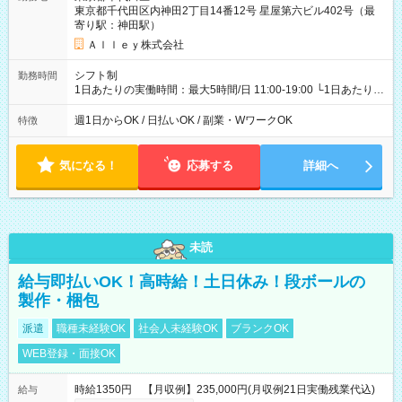
東京都千代田区内神田2丁目14番12号 星屋第六ビル402号（最
寄り駅：神田駅）
Ａｌｌｅｙ株式会社
シフト制
勤務時間
1日あたりの実働時間：最大5時間/日 11:00-19:00 └1日あたりの
実働時間：1-5時間 └上記の時間帯内であれば、いつでも勤務可
能！ └平日・土曜日の中で、お好きな曜日でご勤務いただけま
週1日からOK / 日払いOK / 副業・WワークOK
特徴
す！ 【シフト例】 ・11:00～14:00 ・16:30～19:00 ・13:00～
18:00 などのように、自由な働き方が可能なお仕事です！
気になる！
応募する
詳細へ
未読
給与即払いOK！高時給！土日休み！段ボールの
製作・梱包
派遣
職種未経験OK
社会人未経験OK
ブランクOK
WEB登録・面接OK
時給1350円 【月収例】235,000円(月収例21日実働残業代込)
給与