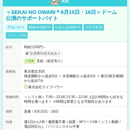
未読
＜SEKAI NO OWARI＊8月15日・16日＞ドーム
公演のサポートバイト
アルバイト
職種未経験OK
社会人未経験OK
大学生歓迎
ブランクOK
時給1250円～
給与
交通費別途支給あり
支給（規定有り）
交通費
東京都文京区
勤務地
後楽園駅から徒歩5分
/
水道橋駅から徒歩5分
/
春日(東京都)駅
から徒歩7分
株式会社ライブパワー
＜シフト例＞ 7:00～23:00 13:30～22:00 上記の時間から好きな
勤務時間
時間を選べます！ ※時間は変更となる可能性があります
急募！8月15日・16日
期間
週1日からOK
/
履歴書不要
/
副業・WワークOK
/
シフト勤務
/
特徴
電話対応なし
/
パソコンスキル不要