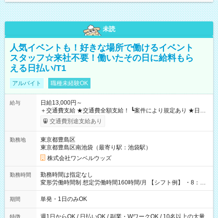
未読
人気イベントも！好きな場所で働けるイベント
スタッフ☆来社不要！働いたその日に給料もら
える日払い/T1
アルバイト
職種未経験OK
日給13,000円～
給与
＋交通費支給 ★交通費全額支給！ ┗案件により規定あり ★日払
いOK！（規定あり） ┗働いたその日に現金GET♪ お仕事後はコ
交通費別途支給あり
ンビニATMから 日払い分を引き落とせます！ 【試用期間】試
用期間なし
東京都豊島区
勤務地
東京都豊島区南池袋（最寄り駅：池袋駅）
株式会社ワンベルウッズ
勤務時間は指定なし
勤務時間
変形労働時間制 想定労働時間160時間/月 【シフト例】 ・8：00
～21：00
単発・1日のみOK
期間
週1日からOK / 日払いOK / 副業・WワークOK / 10名以上の大量
特徴