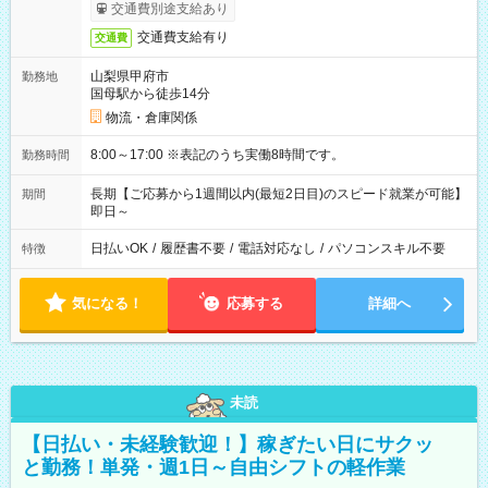
交通費別途支給あり
交通費支給有り
交通費
山梨県甲府市
勤務地
国母駅から徒歩14分
物流・倉庫関係
8:00～17:00 ※表記のうち実働8時間です。
勤務時間
長期【ご応募から1週間以内(最短2日目)のスピード就業が可能】
期間
即日～
日払いOK
/
履歴書不要
/
電話対応なし
/
パソコンスキル不要
特徴
気になる！
応募する
詳細へ
未読
【日払い・未経験歓迎！】稼ぎたい日にサクッ
と勤務！単発・週1日～自由シフトの軽作業