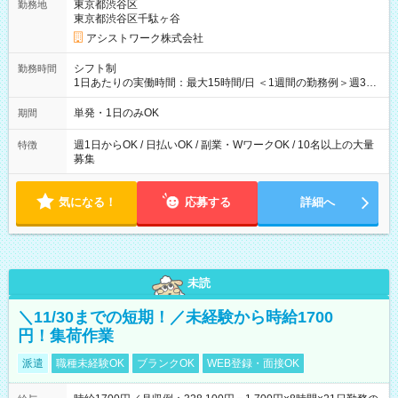
東京都渋谷区
勤務地
東京都渋谷区千駄ヶ谷
アシストワーク株式会社
シフト制
勤務時間
1日あたりの実働時間：最大15時間/日 ＜1週間の勤務例＞週3回
勤務 勤務：月・水・金 休み：火・木・土・日 好きな時にお仕事
可能です！ ※1日あたりの最大実働時間は日勤、夜勤共に勤務し
単発・1日のみOK
期間
た時間になります。
週1日からOK / 日払いOK / 副業・WワークOK / 10名以上の大量
特徴
募集
気になる！
応募する
詳細へ
未読
＼11/30までの短期！／未経験から時給1700
円！集荷作業
派遣
職種未経験OK
ブランクOK
WEB登録・面接OK