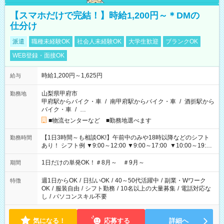
【スマホだけで完結！】時給1,200円～＊DMの
仕分け
派遣
職種未経験OK
社会人未経験OK
大学生歓迎
ブランクOK
WEB登録・面接OK
時給1,200円～1,625円
給与
山梨県甲府市
勤務地
甲府駅からバイク・車
/
南甲府駅からバイク・車
/
酒折駅から
バイク・車
/
…
■物流センターなど ■勤務地選べます
【1日3時間～も相談OK!】午前中のみや18時以降などのシフト
勤務時間
あり！ シフト例 ▼9:00～12:00 ▼9:00～17:00 ▼10:00～19:00
▼18:00～21:00
1日だけの単発OK！＃8月～ ＃9月～
期間
週1日からOK
/
日払いOK
/
40～50代活躍中
/
副業・Wワーク
特徴
OK
/
服装自由
/
シフト勤務
/
10名以上の大量募集
/
電話対応な
し
/
パソコンスキル不要
気になる！
応募する
詳細へ