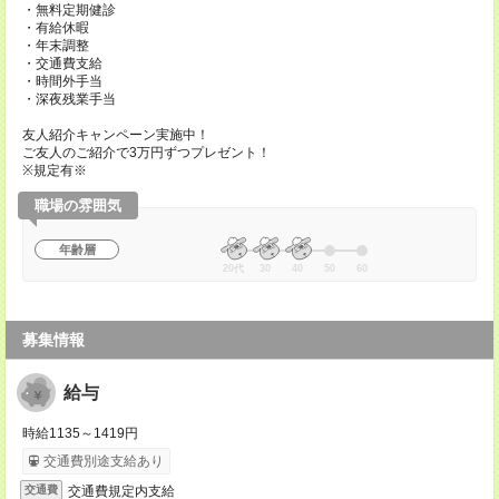
・無料定期健診
・有給休暇
・年末調整
・交通費支給
・時間外手当
・深夜残業手当
友人紹介キャンペーン実施中！
ご友人のご紹介で3万円ずつプレゼント！
※規定有※
職場の雰囲気
年齢層
20代
30
40
50
60
募集情報
給与
時給1135～1419円
交通費別途支給あり
交通費規定内支給
交通費