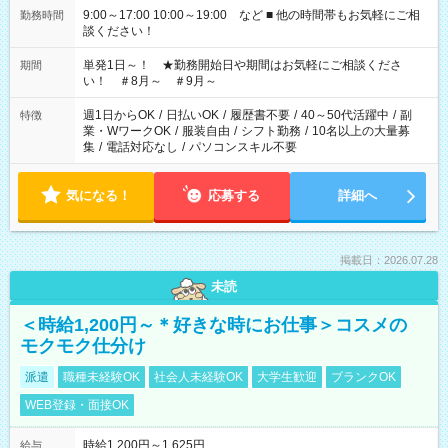
9:00～17:00 10:00～19:00 など ■ 他の時間帯もお気軽にご相
勤務時間
談ください！
単発1日～！ ★勤務開始日や期間はお気軽にご相談くださ
期間
い！ ＃8月～ ＃9月～
週1日からOK
/
日払いOK
/
履歴書不要
/
40～50代活躍中
/
副
特徴
業・WワークOK
/
服装自由
/
シフト勤務
/
10名以上の大量募
集
/
電話対応なし
/
パソコンスキル不要
気になる！
応募する
詳細へ
掲載日：2026.07.28
未読
＜時給1,200円～＊好きな時にお仕事＞コスメの
モクモク仕分け
派遣
職種未経験OK
社会人未経験OK
大学生歓迎
ブランクOK
WEB登録・面接OK
時給1,200円～1,625円
給与