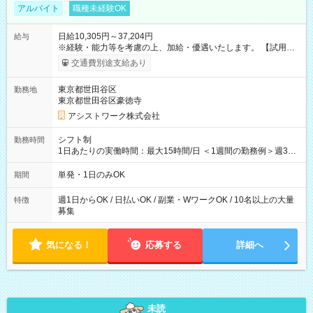
アルバイト
職種未経験OK
日給10,305円～37,204円
給与
※経験・能力等を考慮の上、加給・優遇いたします。 【試用期
間】試用期間なし
交通費別途支給あり
東京都世田谷区
勤務地
東京都世田谷区豪徳寺
アシストワーク株式会社
シフト制
勤務時間
1日あたりの実働時間：最大15時間/日 ＜1週間の勤務例＞週3回
勤務 勤務：月・水・金 休み：火・木・土・日 好きな時にお仕事
可能です！ ※1日あたりの最大実働時間は日勤、夜勤共に勤務し
単発・1日のみOK
期間
た時間になります。
週1日からOK / 日払いOK / 副業・WワークOK / 10名以上の大量
特徴
募集
気になる！
応募する
詳細へ
未読