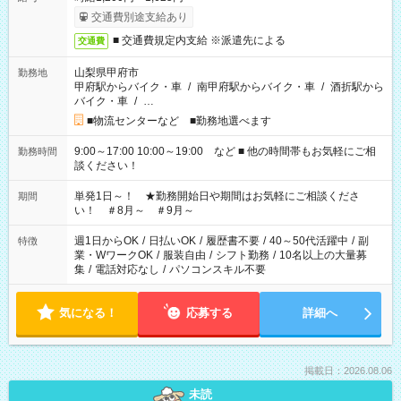
交通費別途支給あり
■ 交通費規定内支給 ※派遣先による
交通費
山梨県甲府市
勤務地
甲府駅からバイク・車
/
南甲府駅からバイク・車
/
酒折駅から
バイク・車
/
…
■物流センターなど ■勤務地選べます
9:00～17:00 10:00～19:00 など ■ 他の時間帯もお気軽にご相
勤務時間
談ください！
単発1日～！ ★勤務開始日や期間はお気軽にご相談くださ
期間
い！ ＃8月～ ＃9月～
週1日からOK
/
日払いOK
/
履歴書不要
/
40～50代活躍中
/
副
特徴
業・WワークOK
/
服装自由
/
シフト勤務
/
10名以上の大量募
集
/
電話対応なし
/
パソコンスキル不要
気になる！
応募する
詳細へ
掲載日：2026.08.06
未読