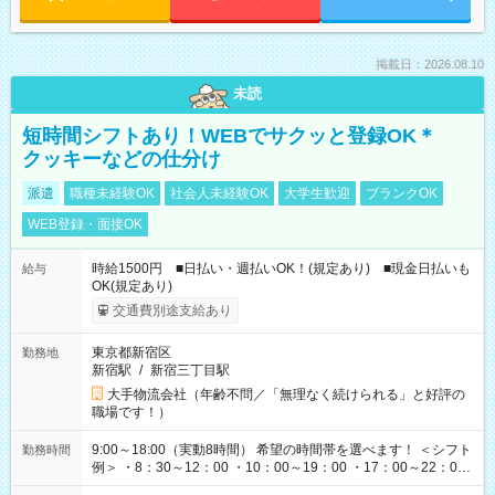
掲載日：2026.08.10
未読
短時間シフトあり！WEBでサクッと登録OK＊
クッキーなどの仕分け
派遣
職種未経験OK
社会人未経験OK
大学生歓迎
ブランクOK
WEB登録・面接OK
時給1500円 ■日払い・週払いOK！(規定あり) ■現金日払いも
給与
OK(規定あり)
交通費別途支給あり
東京都新宿区
勤務地
新宿駅
/
新宿三丁目駅
大手物流会社（年齢不問／「無理なく続けられる」と好評の
職場です！）
9:00～18:00（実動8時間） 希望の時間帯を選べます！ ＜シフト
勤務時間
例＞ ・8：30～12：00 ・10：00～19：00 ・17：00～22：00
・13：00～22：00 ・22：00～翌6：00 など