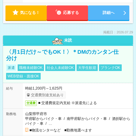
気になる！
応募する
詳細へ
掲載日：2026.07.29
未読
〈月1日だけ～でもOK！〉＊DMのカンタン仕
分け
派遣
職種未経験OK
社会人未経験OK
大学生歓迎
ブランクOK
WEB登録・面接OK
時給1,200円～1,625円
給与
交通費別途支給あり
■ 交通費規定内支給 ※派遣先による
交通費
山梨県甲府市
勤務地
甲府駅からバイク・車
/
南甲府駅からバイク・車
/
酒折駅から
バイク・車
/
…
■物流センターなど ■勤務地選べます