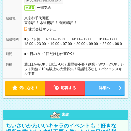
交通費別途支給あり
一部支給
交通費
東京都千代田区
勤務地
東京駅
/
水道橋駅
/
有楽町駅
/
…
株式会社マッシュ
■シフト例 ・07:00～19:30 ・09:00～12:00 ・10:00～17:00 ・
勤務時間
18:00～23:00 ・19:00～07:00 ・20:00～09:00 ・22:00～06:00
etc ★最短で3時間で5,120円のお仕事から 15時間で2万円近く稼
げるお仕事も！ ご希望のお時間に合わせてご紹介！ ※シフトは
■１日のみ・1回だけお仕事OK！
期間
現場によって異なります。 ※勿論、休憩時間はあるのでご安心
ください！
週1日からOK
/
日払いOK
/
履歴書不要
/
副業・WワークOK
/
シ
特徴
フト勤務
/
10名以上の大量募集
/
電話対応なし
/
パソコンスキ
ル不要
気になる！
応募する
詳細へ
未読
ちいさいかわいいキャラのイベントも！好きな