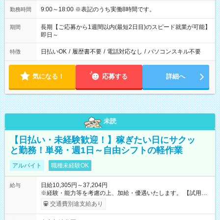
9:00～18:00 ※表記のうち実働8時間です。
勤務時間
長期【ご応募から1週間以内(最短2日目)のスピード就業が可能】
期間
即日～
日払いOK
/
履歴書不要
/
電話対応なし
/
パソコンスキル不要
特徴
気になる！
応募する
詳細へ
未読
【日払い・未経験歓迎！】稼ぎたい日にサクッ
と勤務！単発・週1日～自由シフトの軽作業
アルバイト
職種未経験OK
日給10,305円～37,204円
給与
※経験・能力等を考慮の上、加給・優遇いたします。 【試用期
間】試用期間なし
交通費別途支給あり