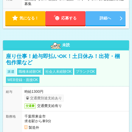
募集
気になる！
応募する
詳細へ
未読
座り仕事！給与即払いOK！土日休み！出荷・梱
包作業など
派遣
職種未経験OK
社会人未経験OK
ブランクOK
WEB登録・面接OK
時給1300円
給与
交通費別途支給あり
交通費支給有り
交通費
千葉県東金市
勤務地
求名駅から車9分
製造外