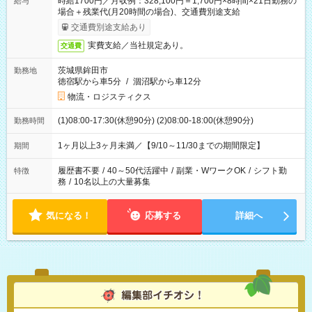
時給1700円／月収例：328,100円＝1,700円×8時間×21日勤務の
給与
場合＋残業代(月20時間の場合)、交通費別途支給
交通費別途支給あり
実費支給／当社規定あり。
交通費
茨城県鉾田市
勤務地
徳宿駅から車5分
/
涸沼駅から車12分
物流・ロジスティクス
(1)08:00-17:30(休憩90分) (2)08:00-18:00(休憩90分)
勤務時間
1ヶ月以上3ヶ月未満／【9/10～11/30までの期間限定】
期間
履歴書不要
/
40～50代活躍中
/
副業・WワークOK
/
シフト勤
特徴
務
/
10名以上の大量募集
気になる！
応募する
詳細へ