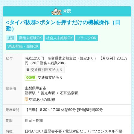
未読
<タイパ抜群>ボタンを押すだけの機械操作（日
勤）
派遣
職種未経験OK
社会人未経験OK
ブランクOK
WEB登録・面接OK
時給1250円 ※交通費全額支給（規定あり） 【月収例】23.1万
給与
円（20日勤務＋残業20h）
交通費別途支給あり
交通費支給あり
交通費
山梨県甲府市
勤務地
酒折駅
/
善光寺駅
/
石和温泉駅
空調ありの職場!
【日勤】 8:30～17:30 休憩60分 [実働]8時間00分
勤務時間
即日～長期
期間
日払いOK
/
履歴書不要
/
電話対応なし
/
パソコンスキル不要
特徴