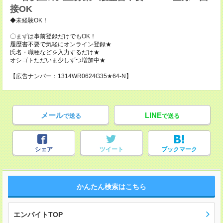
接OK
◆未経験OK！
〇まずは事前登録だけでもOK！
履歴書不要で気軽にオンライン登録★
氏名・職種などを入力するだけ★
オシゴトただいま少しずつ増加中★
【広告ナンバー：1314WR0624G35★64-N】
メール
LINE
で送る
で送る
シェア
ツイート
ブックマーク
かんたん検索はこちら
エンバイトTOP