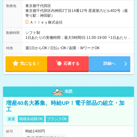
東京都千代田区
勤務地
東京都千代田区内神田2丁目14番12号 星屋第六ビル402号（最
寄り駅：神田駅）
Ａｌｌｅｙ株式会社
シフト制
勤務時間
1日あたりの実働時間：最大5時間/日 11:00-19:00 └1日あたりの
実働時間：1-5時間 └上記の時間帯内であれば、いつでも勤務可
能！ └平日・土曜日の中で、お好きな曜日でご勤務いただけま
週1日からOK / 日払いOK / 副業・WワークOK
特徴
す！ 【シフト例】 ・11:00～14:00 ・16:30～19:00 ・13:00～
18:00 などのように、自由な働き方が可能なお仕事です！
気になる！
応募する
詳細へ
未読
増産40名大募集、時給UP！電子部品の組立・加
工
派遣
職種未経験OK
ブランクOK
時給1400円
給与