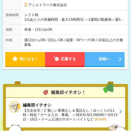
アシストワーク株式会社
シフト制
勤務時間
1日あたりの実働時間：最大15時間/日 ＜1週間の勤務例＞週3回
勤務 勤務：月・水・金 休み：火・木・土・日 好きな時にお仕事
可能です！ ※1日あたりの最大実働時間は日勤、夜勤共に勤務し
単発・1日のみOK
期間
た時間になります。
週1日からOK / 日払いOK / 副業・WワークOK / 10名以上の大量
特徴
募集
気になる！
応募する
詳細へ
編集部イチオシ
【完全在宅！】難しい業務なし＆電話なし！ゆっくりの11
時～時短＊データ入力・事務、＜SEKAI NO OWARI＊8月15
日・16日＞ドーム公演のサポートバイトなど
(8/7UP!)