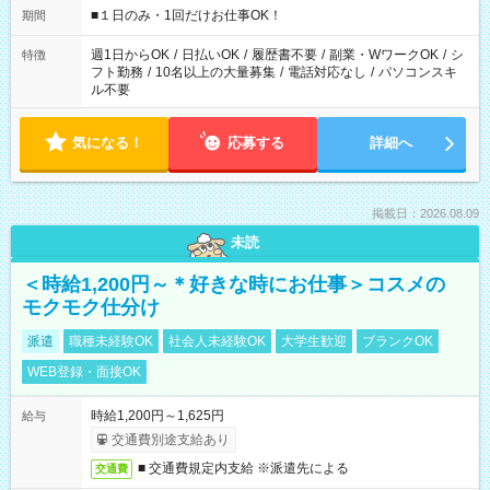
げるお仕事も！ ご希望のお時間に合わせてご紹介！ ※シフトは
■１日のみ・1回だけお仕事OK！
期間
現場によって異なります。 ※勿論、休憩時間はあるのでご安心
ください！
週1日からOK
/
日払いOK
/
履歴書不要
/
副業・WワークOK
/
シ
特徴
フト勤務
/
10名以上の大量募集
/
電話対応なし
/
パソコンスキ
ル不要
気になる！
応募する
詳細へ
掲載日：2026.08.09
未読
＜時給1,200円～＊好きな時にお仕事＞コスメの
モクモク仕分け
派遣
職種未経験OK
社会人未経験OK
大学生歓迎
ブランクOK
WEB登録・面接OK
時給1,200円～1,625円
給与
交通費別途支給あり
■ 交通費規定内支給 ※派遣先による
交通費