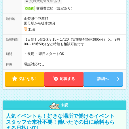
交通費別途支給あり
交通費支給（規定あり）
交通費
山梨県中巨摩郡
勤務地
国母駅から徒歩20分
工場
【日勤】5勤2休 8:15～17:20（実働8時間/休憩65分） 又、9時
勤務時間
00～16時50分など時短も相談可能です
・長期 ・即日スタートOK！
期間
電話対応なし
特徴
気になる！
応募する
詳細へ
未読
人気イベントも！好きな場所で働けるイベント
スタッフ☆来社不要！働いたその日に給料もら
える日払い/T1