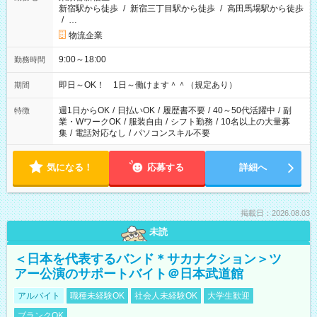
新宿駅から徒歩
/
新宿三丁目駅から徒歩
/
高田馬場駅から徒歩
/
…
物流企業
9:00～18:00
勤務時間
即日～OK！ 1日～働けます＾＾（規定あり）
期間
週1日からOK
/
日払いOK
/
履歴書不要
/
40～50代活躍中
/
副
特徴
業・WワークOK
/
服装自由
/
シフト勤務
/
10名以上の大量募
集
/
電話対応なし
/
パソコンスキル不要
気になる！
応募する
詳細へ
掲載日：2026.08.03
未読
＜日本を代表するバンド＊サカナクション＞ツ
アー公演のサポートバイト＠日本武道館
アルバイト
職種未経験OK
社会人未経験OK
大学生歓迎
ブランクOK