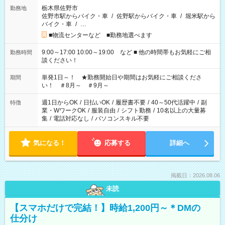
栃木県佐野市
勤務地
佐野市駅からバイク・車
/
佐野駅からバイク・車
/
堀米駅から
バイク・車
/
…
■物流センターなど ■勤務地選べます
9:00～17:00 10:00～19:00 など ■ 他の時間帯もお気軽にご相
勤務時間
談ください！
単発1日～！ ★勤務開始日や期間はお気軽にご相談くださ
期間
い！ ＃8月～ ＃9月～
週1日からOK
/
日払いOK
/
履歴書不要
/
40～50代活躍中
/
副
特徴
業・WワークOK
/
服装自由
/
シフト勤務
/
10名以上の大量募
集
/
電話対応なし
/
パソコンスキル不要
気になる！
応募する
詳細へ
掲載日：2026.08.06
未読
【スマホだけで完結！】時給1,200円～＊DMの
仕分け