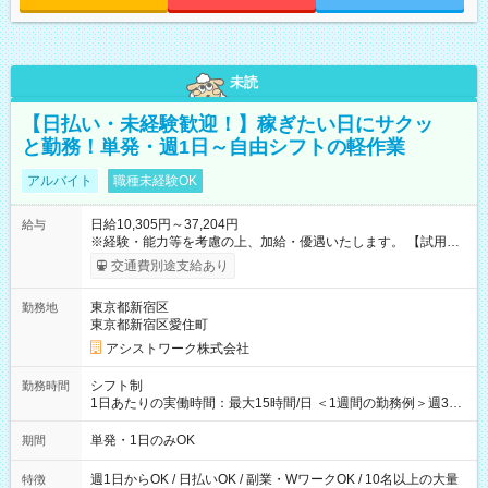
未読
【日払い・未経験歓迎！】稼ぎたい日にサクッ
と勤務！単発・週1日～自由シフトの軽作業
アルバイト
職種未経験OK
日給10,305円～37,204円
給与
※経験・能力等を考慮の上、加給・優遇いたします。 【試用期
間】試用期間なし
交通費別途支給あり
東京都新宿区
勤務地
東京都新宿区愛住町
アシストワーク株式会社
シフト制
勤務時間
1日あたりの実働時間：最大15時間/日 ＜1週間の勤務例＞週3回
勤務 勤務：月・水・金 休み：火・木・土・日 好きな時にお仕事
可能です！ ※1日あたりの最大実働時間は日勤、夜勤共に勤務し
単発・1日のみOK
期間
た場合になります。
週1日からOK / 日払いOK / 副業・WワークOK / 10名以上の大量
特徴