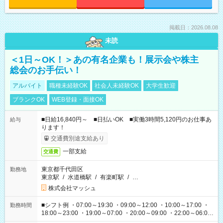
掲載日：2026.08.08
未読
＜1日～OK！＞あの有名企業も！展示会や株主
総会のお手伝い！
アルバイト
職種未経験OK
社会人未経験OK
大学生歓迎
ブランクOK
WEB登録・面接OK
■日給16,840円～ ■日払いOK ■実働3時間5,120円のお仕事あ
給与
ります！
交通費別途支給あり
一部支給
交通費
東京都千代田区
勤務地
東京駅
/
水道橋駅
/
有楽町駅
/
…
株式会社マッシュ
■シフト例 ・07:00～19:30 ・09:00～12:00 ・10:00～17:00 ・
勤務時間
18:00～23:00 ・19:00～07:00 ・20:00～09:00 ・22:00～06:00
etc ★最短で3時間で5,120円のお仕事から 15時間で2万円近く稼