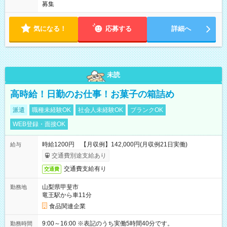
募集
気になる！
応募する
詳細へ
未読
高時給！日勤のお仕事！お菓子の箱詰め
派遣
職種未経験OK
社会人未経験OK
ブランクOK
WEB登録・面接OK
時給1200円 【月収例】142,000円(月収例21日実働)
給与
交通費別途支給あり
交通費支給有り
交通費
山梨県甲斐市
勤務地
竜王駅から車11分
食品関連企業
9:00～16:00 ※表記のうち実働5時間40分です。
勤務時間