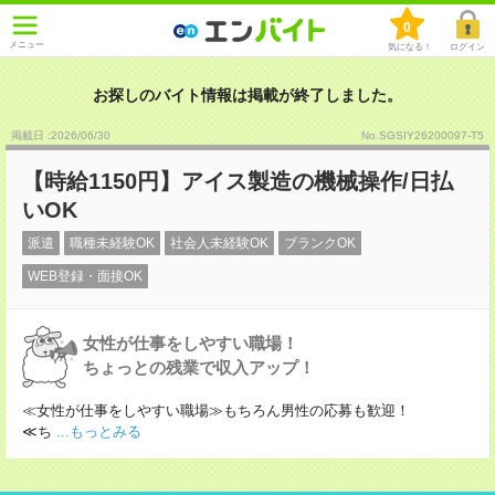
0
メニュー
気になる！
ログイン
お探しのバイト情報は掲載が終了しました。
掲載日 :2026
/
06
/
30
No.SGSIY26200097-T5
【時給1150円】アイス製造の機械操作/日払
いOK
派遣
職種未経験OK
社会人未経験OK
ブランクOK
WEB登録・面接OK
女性が仕事をしやすい職場！
ちょっとの残業で収入アップ！
≪女性が仕事をしやすい職場≫もちろん男性の応募も歓迎！
≪ち
...もっとみる