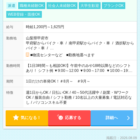
派遣
職種未経験OK
社会人未経験OK
大学生歓迎
ブランクOK
WEB登録・面接OK
時給1,200円～1,625円
給与
山梨県甲府市
勤務地
甲府駅からバイク・車
/
南甲府駅からバイク・車
/
酒折駅から
バイク・車
/
…
■物流センターなど ■勤務地選べます
【1日3時間～も相談OK!】午前中のみや18時以降などのシフト
勤務時間
あり！ シフト例 ▼9:00～12:00 ▼9:00～17:00 ▼10:00～19:00
▼18:00～21:00
1日だけの単発OK！＃8月～ ＃9月～
期間
週1日からOK
/
日払いOK
/
40～50代活躍中
/
副業・Wワーク
特徴
OK
/
服装自由
/
シフト勤務
/
10名以上の大量募集
/
電話対応な
し
/
パソコンスキル不要
気になる！
応募する
詳細へ
掲載日：2026.08.09