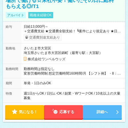
場所で働ける☆来社不要！働いたその日に給料
もらえる◎/T1
アルバイト
職種未経験OK
日給13,000円～
給与
＋交通費支給 ★交通費全額支給！ ┗案件により規定あり ★日払
いOK！（規定あり） ┗働いたその日に現金GET♪ お仕事後はコ
交通費別途支給あり
ンビニATMから 日払い分を引き落とせます！ 【試用期間】試
用期間なし
さいたま市大宮区
勤務地
埼玉県さいたま市大宮区錦町（最寄り駅：大宮駅）
株式会社ワンベルウッズ
勤務時間は指定なし
勤務時間
変形労働時間制 想定労働時間160時間/月 【シフト例】 ・8：00
～21：00
単発・1日のみOK
期間
週1日からOK / 日払いOK / 副業・WワークOK / 10名以上の大量
特徴
募集
気になる！
応募する
詳細へ