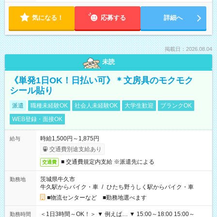
気になる！
応募する
詳細へ
掲載日：2026.08.04
未読
《単発1日OK！日払い可》＊文房具のモクモク
シール貼り
派遣
職種未経験OK
社会人未経験OK
大学生歓迎
ブランクOK
WEB登録・面接OK
時給1,500円～1,875円
給与
交通費別途支給あり
■ 交通費規定内支給 ※派遣先による
交通費
茨城県牛久市
勤務地
牛久駅からバイク・車
/
ひたち野うしく駅からバイク・車
■物流センターなど ■勤務地選べます
＜1日3時間～OK！＞ ▼ 例えば… ▼ 15:00～18:00 15:00～
勤務時間