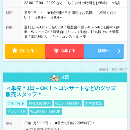
22:00 17:00～22:00 など こちら以外の時間もお気軽にご相談く
ださい！
単発1日～！ ★勤務開始日や期間はお気軽にご相談くださ
期間
い！ ＃8月～ ＃9月～
週1日からOK
/
日払いOK
/
履歴書不要
/
40～50代活躍中
/
副
特徴
業・WワークOK
/
服装自由
/
シフト勤務
/
10名以上の大量募
集
/
電話対応なし
/
パソコンスキル不要
気になる！
応募する
詳細へ
掲載日：2026.08.07
未読
＜単発＊1日～OK！＞コンサートなどのグッズ
販売スタッフ＊
アルバイト
職種未経験OK
社会人未経験OK
大学生歓迎
ブランクOK
WEB登録・面接OK
日給1万5000円～ ■最大で日給2万8500円！
給与
交通費別途支給あり