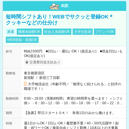
未読
短時間シフトあり！WEBでサクッと登録OK＊
クッキーなどの仕分け
派遣
職種未経験OK
社会人未経験OK
大学生歓迎
ブランクOK
WEB登録・面接OK
時給1500円 ■日払い・週払いOK！(規定あり) ■現金日払いも
給与
OK(規定あり)
交通費別途支給あり
東京都新宿区
勤務地
新宿駅
/
新宿三丁目駅
大手物流会社（年齢不問／「無理なく続けられる」と好評の
職場です！）
9:00～18:00（実動8時間） 希望の時間帯を選べます！ ＜シフト
勤務時間
例＞ ・8：30～12：00 ・10：00～19：00 ・17：00～22：00
・13：00～22：00 ・22：00～翌6：00 など
【急募】即日スタートＯＫ！ 単発1日のみから働けます。
期間
週1日からOK
/
日払いOK
/
履歴書不要
/
40～50代活躍中
/
副
特徴
業・WワークOK
/
服装自由
/
シフト勤務
/
10名以上の大量募