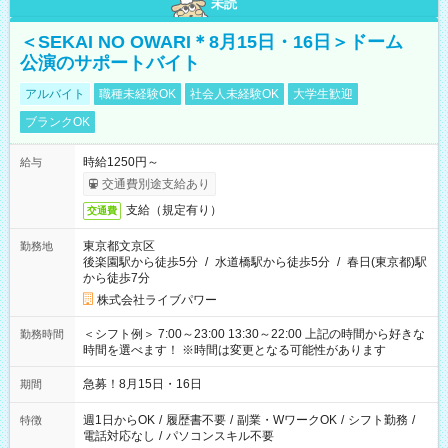
未読
＜SEKAI NO OWARI＊8月15日・16日＞ドーム
公演のサポートバイト
アルバイト
職種未経験OK
社会人未経験OK
大学生歓迎
ブランクOK
時給1250円～
給与
交通費別途支給あり
支給（規定有り）
交通費
東京都文京区
勤務地
後楽園駅から徒歩5分
/
水道橋駅から徒歩5分
/
春日(東京都)駅
から徒歩7分
株式会社ライブパワー
＜シフト例＞ 7:00～23:00 13:30～22:00 上記の時間から好きな
勤務時間
時間を選べます！ ※時間は変更となる可能性があります
急募！8月15日・16日
期間
週1日からOK
/
履歴書不要
/
副業・WワークOK
/
シフト勤務
/
特徴
電話対応なし
/
パソコンスキル不要