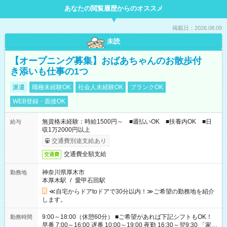
あなたの閲覧履歴からのオススメ
掲載日：2026.08.09
未読
【オープニング募集】おばあちゃんのお散歩付
き添いも仕事の1つ
派遣
職種未経験OK
社会人未経験OK
ブランクOK
WEB登録・面接OK
無資格未経験：時給1500円～ ■週払いOK ■扶養内OK ■日
給与
収1万2000円以上
交通費別途支給あり
交通費全額支給
交通費
神奈川県厚木市
勤務地
本厚木駅
/
愛甲石田駅
≪自宅からドアtoドアで30分以内！≫ご希望の勤務地を紹介
します。
9:00～18:00（休憩60分） ■ご希望があれば下記シフトもOK！
勤務時間
早番 7:00～16:00 遅番 10:00～19:00 夜勤 16:30～翌9:30 「家族