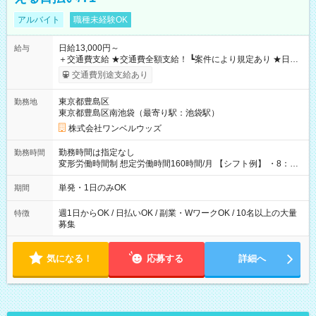
アルバイト
職種未経験OK
日給13,000円～
給与
＋交通費支給 ★交通費全額支給！ ┗案件により規定あり ★日払
いOK！（規定あり） ┗働いたその日に現金GET♪ お仕事後はコ
交通費別途支給あり
ンビニATMから 日払い分を引き落とせます！ 【試用期間】試
用期間なし
東京都豊島区
勤務地
東京都豊島区南池袋（最寄り駅：池袋駅）
株式会社ワンベルウッズ
勤務時間は指定なし
勤務時間
変形労働時間制 想定労働時間160時間/月 【シフト例】 ・8：00
～21：00
単発・1日のみOK
期間
週1日からOK / 日払いOK / 副業・WワークOK / 10名以上の大量
特徴
募集
気になる！
応募する
詳細へ