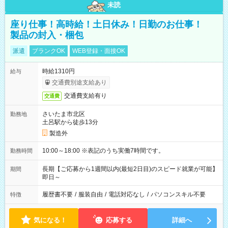
未読
座り仕事！高時給！土日休み！日勤のお仕事！
製品の封入・梱包
派遣
ブランクOK
WEB登録・面接OK
時給1310円
給与
交通費別途支給あり
交通費支給有り
交通費
さいたま市北区
勤務地
土呂駅から徒歩13分
製造外
10:00～18:00 ※表記のうち実働7時間です。
勤務時間
長期【ご応募から1週間以内(最短2日目)のスピード就業が可能】
期間
即日～
履歴書不要
/
服装自由
/
電話対応なし
/
パソコンスキル不要
特徴
気になる！
応募する
詳細へ