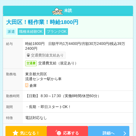
未読
大田区！軽作業！時給1800円
派遣
職種未経験OK
ブランクOK
時給1800円 日額平均1万4400円/月額30万2400円/残込39万
給与
2400円
交通費別途支給あり
交通費支給（規定あり）
交通費
東京都大田区
勤務地
流通センター駅から車
倉庫
【日勤】 8:30～17:30（実働8時間/休憩60分）
勤務時間
・長期 ・即日スタートOK！
期間
電話対応なし
特徴
気になる！
応募する
詳細へ