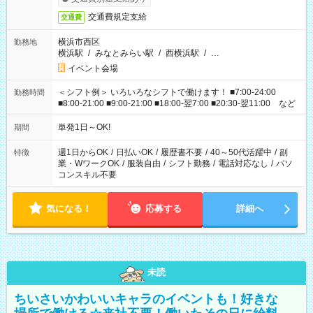
交通費規定支給
交通費
横浜市西区
勤務地
横浜駅
/
みなとみらい駅
/
西横浜駅
/
…
イベント会場
＜シフト例＞ いろいろなシフトで働けます！ ■7:00-24:00
勤務時間
■8:00-21:00 ■9:00-21:00 ■18:00-翌7:00 ■20:30-翌11:00 など
単発1日～OK!
期間
週1日からOK
/
日払いOK
/
履歴書不要
/
40～50代活躍中
/
副
特徴
業・WワークOK
/
服装自由
/
シフト勤務
/
電話対応なし
/
パソ
コンスキル不要
気になる！
応募する
詳細へ
未読
ちいさいかわいいキャラのイベントも！好きな