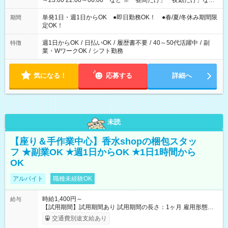
～23:00 22:00～06:00 など ※「昼間だけ」「夜勤だけ」など
の希望OK
単発1日・週1日からOK ●即日勤務OK！ ●春/夏/冬休み期間限
期間
定OK！
週1日からOK
/
日払いOK
/
履歴書不要
/
40～50代活躍中
/
副
特徴
業・WワークOK
/
シフト勤務
気になる！
応募する
詳細へ
未読
【座り＆手作業中心】香水shopの梱包スタッ
フ ★副業OK ★週1日からOK ★1日1時間から
OK
アルバイト
職種未経験OK
時給1,400円～
給与
【試用期間】試用期間あり 試用期間の長さ：1ヶ月 雇用形態、
給与は本採用時と同じです。
交通費別途支給あり