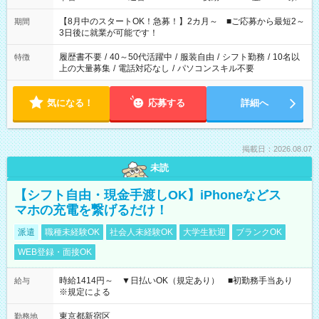
と休みを合わせたい」 「余裕を持って夕飯の準備がしたい」
「できれば残業はしたくない」 など、ご希望を教えてください
【8月中のスタートOK！急募！】2カ月～ ■ご応募から最短2～
期間
ね。 ※Wワーク希望の方へ 今ご覧のお仕事で希望する勤務時間
3日後に就業が可能です！
と、もう1つのお仕事の勤務時間。 合計で週40時間を超える場
合は応募できません。
履歴書不要
/
40～50代活躍中
/
服装自由
/
シフト勤務
/
10名以
特徴
上の大量募集
/
電話対応なし
/
パソコンスキル不要
気になる！
応募する
詳細へ
掲載日：2026.08.07
未読
【シフト自由・現金手渡しOK】iPhoneなどス
マホの充電を繋げるだけ！
派遣
職種未経験OK
社会人未経験OK
大学生歓迎
ブランクOK
WEB登録・面接OK
時給1414円～ ▼日払いOK（規定あり） ■初勤務手当あり
給与
※規定による
東京都新宿区
勤務地