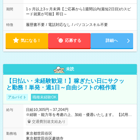
1ヶ月以上3ヶ月未満【ご応募から1週間以内(最短2日目)のスピ
期間
ード就業が可能】即日～
履歴書不要
/
電話対応なし
/
パソコンスキル不要
特徴
気になる！
応募する
詳細へ
未読
【日払い・未経験歓迎！】稼ぎたい日にサクッ
と勤務！単発・週1日～自由シフトの軽作業
アルバイト
職種未経験OK
日給10,305円～37,204円
給与
※経験・能力等を考慮の上、加給・優遇いたします。 【試用期
間】試用期間なし
交通費別途支給あり
東京都世田谷区
勤務地
東京都世田谷区豪徳寺