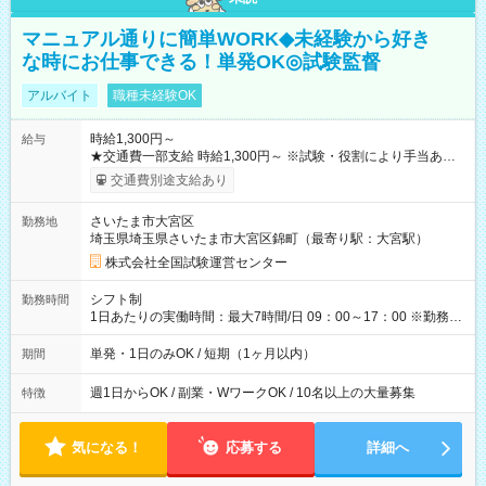
マニュアル通りに簡単WORK◆未経験から好き
な時にお仕事できる！単発OK◎試験監督
アルバイト
職種未経験OK
時給1,300円～
給与
★交通費一部支給 時給1,300円～ ※試験・役割により手当あり
※勤務回数により昇給あり 【即給（前払い）オプションあ
交通費別途支給あり
り！】 希望される場合、勤務から1週間ほどで給与の一部を受け
取れます。 ※手数料418円がかかります。 【過去試験日の収入
さいたま市大宮区
勤務地
例】 ・河合塾模擬試験 8:30～17:30（休憩1時間） 時給1,300円
埼玉県埼玉県さいたま市大宮区錦町（最寄り駅：大宮駅）
×8時間＝日収10,400円＋交通費 ※当日の役割により時給＋100
円の場合あり ・国家試験 7:00～13:30（休憩なし） 時給1,300
株式会社全国試験運営センター
円（役割手当＋100円）×6時間＝日収8,400円＋交通費 【試用期
間】試用期間なし
シフト制
勤務時間
1日あたりの実働時間：最大7時間/日 09：00～17：00 ※勤務時
間は 試験により異なります。
単発・1日のみOK / 短期（1ヶ月以内）
期間
週1日からOK / 副業・WワークOK / 10名以上の大量募集
特徴
気になる！
応募する
詳細へ