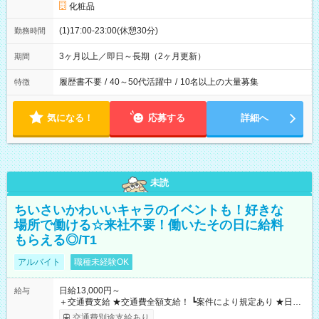
化粧品
(1)17:00-23:00(休憩30分)
勤務時間
3ヶ月以上／即日～長期（2ヶ月更新）
期間
履歴書不要
/
40～50代活躍中
/
10名以上の大量募集
特徴
気になる！
応募する
詳細へ
未読
ちいさいかわいいキャラのイベントも！好きな
場所で働ける☆来社不要！働いたその日に給料
もらえる◎/T1
アルバイト
職種未経験OK
日給13,000円～
給与
＋交通費支給 ★交通費全額支給！ ┗案件により規定あり ★日払
いOK！（規定あり） ┗働いたその日に現金GET♪ お仕事後はコ
交通費別途支給あり