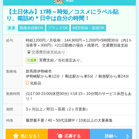
【土日休み】17時～時短／コスメにラベル貼
り、箱詰め＊日中は自分の時間！
派遣
職種未経験OK
ブランクOK
WEB登録・面接OK
時給1200円／月収例：144,900円＝1,200円×5時間30分（内1ｈ
給与
深夜帯＋300円）×21日勤務の場合＋残業代、交通費別途支給
交通費別途支給あり
実費支給／当社規定あり。
交通費
群馬県伊勢崎市
勤務地
伊勢崎駅から車12分
/
剛志駅から車5分
/
駒形駅から車24分
化粧品
(1)17:00-23:00(休憩30分) ※18:15～10分間のサービス休憩もあ
勤務時間
り！
3ヶ月以上／即日～長期（2ヶ月更新）
期間
履歴書不要
/
40～50代活躍中
/
10名以上の大量募集
特徴
気になる！
応募する
詳細へ