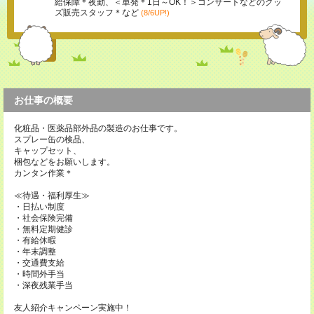
給保障＊夜勤、＜単発＊1日～OK！＞コンサートなどのグッ
ズ販売スタッフ＊など
(8/6UP!)
お仕事の概要
化粧品・医薬品部外品の製造のお仕事です。
スプレー缶の検品、
キャップセット、
梱包などをお願いします。
カンタン作業＊
≪待遇・福利厚生≫
・日払い制度
・社会保険完備
・無料定期健診
・有給休暇
・年末調整
・交通費支給
・時間外手当
・深夜残業手当
友人紹介キャンペーン実施中！