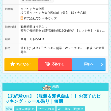
ンビニATMから 日払い分を引き落とせます！ 【試用期間】試
用期間なし
さいたま市大宮区
勤務地
埼玉県さいたま市大宮区錦町（最寄り駅：大宮駅）
株式会社ワンベルウッズ
勤務時間は指定なし
勤務時間
変形労働時間制 想定労働時間160時間/月 【シフト例】 ・8：00
～21：00
単発・1日のみOK
期間
週1日からOK / 日払いOK / 副業・WワークOK / 10名以上の大量
特徴
募集
気になる！
応募する
詳細へ
未読
【未経験OK】【服装＆髪色自由！】お菓子のピ
ッキング・シール貼り｜短期
派遣
職種未経験OK
ブランクOK
WEB登録・面接OK