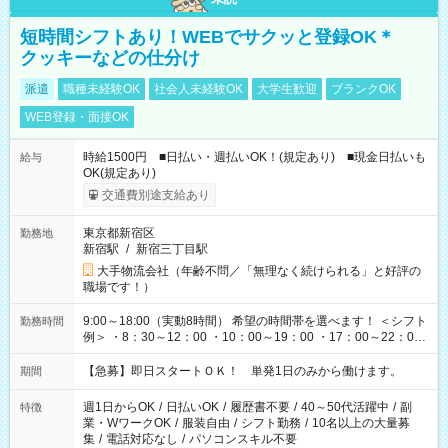
短時間シフトあり！WEBでサクッと登録OK＊
クッキーなどの仕分け
派遣
職種未経験OK
社会人未経験OK
大学生歓迎
ブランクOK
WEB登録・面接OK
時給1500円 ■日払い・週払いOK！(規定あり) ■現金日払いも
給与
OK(規定あり)
交通費別途支給あり
東京都新宿区
勤務地
新宿駅
/
新宿三丁目駅
大手物流会社（年齢不問／「無理なく続けられる」と好評の
職場です！）
9:00～18:00（実動8時間） 希望の時間帯を選べます！ ＜シフト
勤務時間
例＞ ・8：30～12：00 ・10：00～19：00 ・17：00～22：00
・13：00～22：00 ・22：00～翌6：00 など
【急募】即日スタートＯＫ！ 単発1日のみから働けます。
期間
週1日からOK
/
日払いOK
/
履歴書不要
/
40～50代活躍中
/
副
特徴
業・WワークOK
/
服装自由
/
シフト勤務
/
10名以上の大量募
集
/
電話対応なし
/
パソコンスキル不要