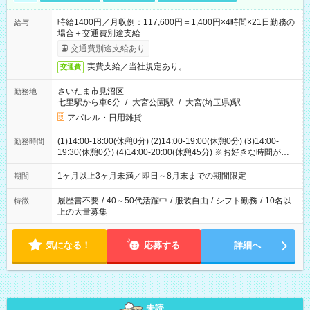
時給1400円／月収例：117,600円＝1,400円×4時間×21日勤務の
給与
場合＋交通費別途支給
交通費別途支給あり
実費支給／当社規定あり。
交通費
さいたま市見沼区
勤務地
七里駅から車6分
/
大宮公園駅
/
大宮(埼玉県)駅
アパレル・日用雑貨
(1)14:00-18:00(休憩0分) (2)14:00-19:00(休憩0分) (3)14:00-
勤務時間
19:30(休憩0分) (4)14:00-20:00(休憩45分) ※お好きな時間が選べ
ます
1ヶ月以上3ヶ月未満／即日～8月末までの期間限定
期間
履歴書不要
/
40～50代活躍中
/
服装自由
/
シフト勤務
/
10名以
特徴
上の大量募集
気になる！
応募する
詳細へ
未読