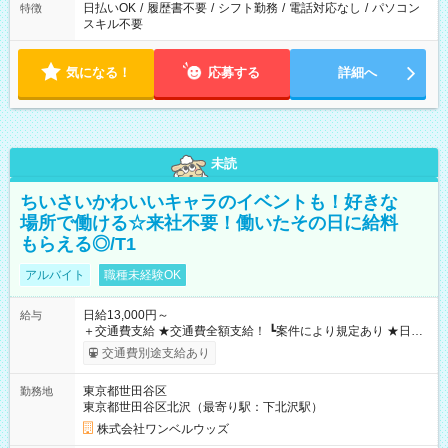
日払いOK
/
履歴書不要
/
シフト勤務
/
電話対応なし
/
パソコン
特徴
スキル不要
気になる！
応募する
詳細へ
未読
ちいさいかわいいキャラのイベントも！好きな
場所で働ける☆来社不要！働いたその日に給料
もらえる◎/T1
アルバイト
職種未経験OK
日給13,000円～
給与
＋交通費支給 ★交通費全額支給！ ┗案件により規定あり ★日払
いOK！（規定あり） ┗働いたその日に現金GET♪ お仕事後はコ
交通費別途支給あり
ンビニATMから 日払い分を引き落とせます！ 【試用期間】試
用期間なし
東京都世田谷区
勤務地
東京都世田谷区北沢（最寄り駅：下北沢駅）
株式会社ワンベルウッズ