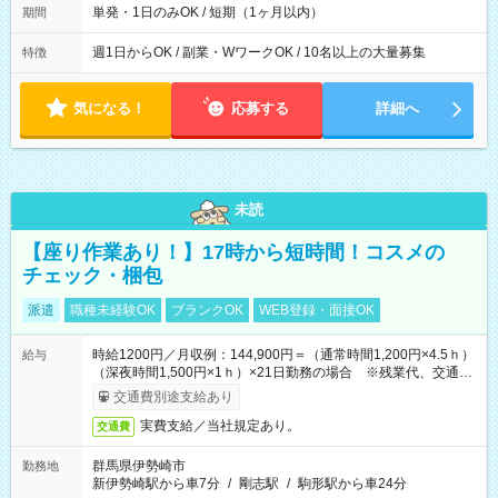
単発・1日のみOK / 短期（1ヶ月以内）
期間
週1日からOK / 副業・WワークOK / 10名以上の大量募集
特徴
気になる！
応募する
詳細へ
未読
【座り作業あり！】17時から短時間！コスメの
チェック・梱包
派遣
職種未経験OK
ブランクOK
WEB登録・面接OK
時給1200円／月収例：144,900円＝（通常時間1,200円×4.5ｈ）
給与
（深夜時間1,500円×1ｈ）×21日勤務の場合 ※残業代、交通費
別途支給
交通費別途支給あり
実費支給／当社規定あり。
交通費
群馬県伊勢崎市
勤務地
新伊勢崎駅から車7分
/
剛志駅
/
駒形駅から車24分