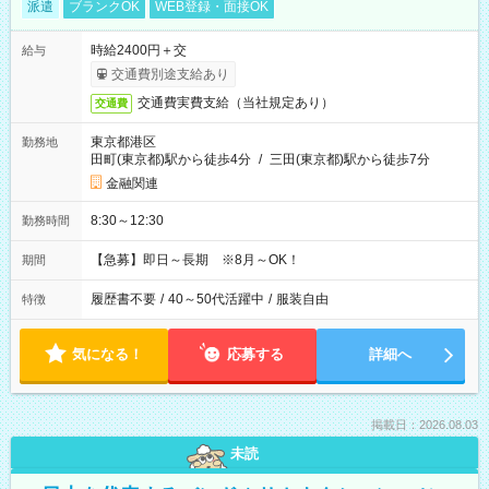
派遣
ブランクOK
WEB登録・面接OK
時給2400円＋交
給与
交通費別途支給あり
交通費実費支給（当社規定あり）
交通費
東京都港区
勤務地
田町(東京都)駅から徒歩4分
/
三田(東京都)駅から徒歩7分
金融関連
8:30～12:30
勤務時間
【急募】即日～長期 ※8月～OK！
期間
履歴書不要
/
40～50代活躍中
/
服装自由
特徴
気になる！
応募する
詳細へ
掲載日：2026.08.03
未読