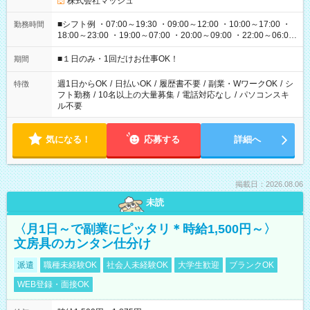
株式会社マッシュ
■シフト例 ・07:00～19:30 ・09:00～12:00 ・10:00～17:00 ・
勤務時間
18:00～23:00 ・19:00～07:00 ・20:00～09:00 ・22:00～06:00
etc ★最短で3時間で5,120円のお仕事から 15時間で2万円近く稼
げるお仕事も！ ご希望のお時間に合わせてご紹介！ ※シフトは
■１日のみ・1回だけお仕事OK！
期間
現場によって異なります。 ※勿論、休憩時間はあるのでご安心
ください！
週1日からOK
/
日払いOK
/
履歴書不要
/
副業・WワークOK
/
シ
特徴
フト勤務
/
10名以上の大量募集
/
電話対応なし
/
パソコンスキ
ル不要
気になる！
応募する
詳細へ
掲載日：2026.08.06
未読
〈月1日～で副業にピッタリ＊時給1,500円～〉
文房具のカンタン仕分け
派遣
職種未経験OK
社会人未経験OK
大学生歓迎
ブランクOK
WEB登録・面接OK