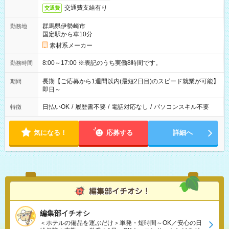
交通費支給有り
交通費
群馬県伊勢崎市
勤務地
国定駅から車10分
素材系メーカー
8:00～17:00 ※表記のうち実働8時間です。
勤務時間
長期【ご応募から1週間以内(最短2日目)のスピード就業が可能】
期間
即日～
日払いOK
/
履歴書不要
/
電話対応なし
/
パソコンスキル不要
特徴
気になる！
応募する
詳細へ
編集部イチオシ
＜ホテルの備品を運ぶだけ＞単発・短時間～OK／安心の日