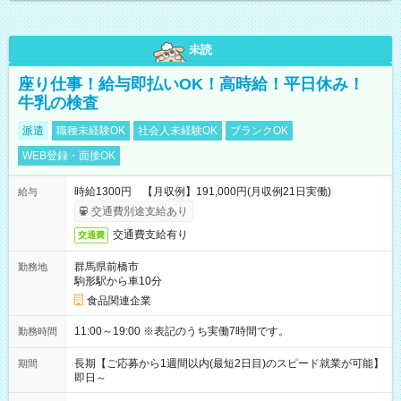
未読
座り仕事！給与即払いOK！高時給！平日休み！
牛乳の検査
派遣
職種未経験OK
社会人未経験OK
ブランクOK
WEB登録・面接OK
時給1300円 【月収例】191,000円(月収例21日実働)
給与
交通費別途支給あり
交通費支給有り
交通費
群馬県前橋市
勤務地
駒形駅から車10分
食品関連企業
11:00～19:00 ※表記のうち実働7時間です。
勤務時間
長期【ご応募から1週間以内(最短2日目)のスピード就業が可能】
期間
即日～