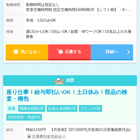
勤務時間は指定なし
勤務時間
変形労働時間制 想定労働時間160時間/月 【シフト例】 ・8：00
～21：00
単発・1日のみOK
期間
週1日からOK / 日払いOK / 副業・WワークOK / 10名以上の大量
特徴
募集
気になる！
応募する
詳細へ
未読
座り仕事！給与即払いOK！土日休み！部品の検
査・梱包
派遣
職種未経験OK
社会人未経験OK
ブランクOK
WEB登録・面接OK
時給1150円 【月収例】207,000円(月収例21日実働残業代込)
給与
交通費別途支給あり