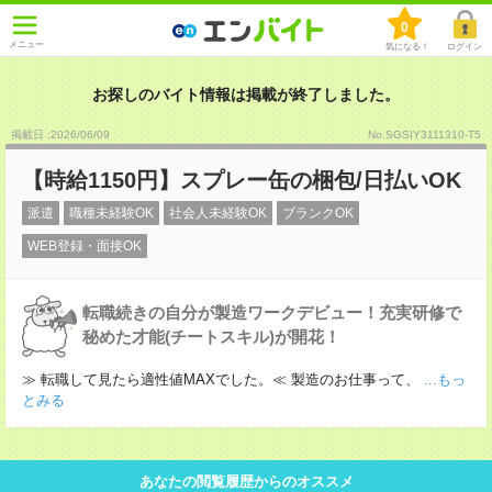
0
メニュー
気になる！
ログイン
お探しのバイト情報は掲載が終了しました。
掲載日 :2026
/
06
/
09
No.SGSIY3111310-T5
【時給1150円】スプレー缶の梱包/日払いOK
派遣
職種未経験OK
社会人未経験OK
ブランクOK
WEB登録・面接OK
転職続きの自分が製造ワークデビュー！充実研修で
秘めた才能(チートスキル)が開花！
≫ 転職して見たら適性値MAXでした。≪ 製造のお仕事って、
...もっ
とみる
あなたの閲覧履歴からのオススメ