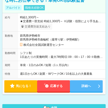
な時にお仕事できる！単発OK◎試験監督
アルバイト
職種未経験OK
時給1,300円～
給与
★交通費一部支給 時給1,300円～ ※試験・役割により手当あり
※勤務回数により昇給あり 【即給（前払い）オプションあ
交通費別途支給あり
り！】 希望される場合、勤務から1週間ほどで給与の一部を受け
取れます。 ※手数料418円がかかります。 【過去試験日の収入
群馬県伊勢崎市
勤務地
例】 ・河合塾模擬試験 8:30～17:30（休憩1時間） 時給1,300円
群馬県伊勢崎市曲輪町（最寄り駅：伊勢崎駅）
×8時間＝日収10,400円＋交通費 ※当日の役割により時給＋100
円の場合あり ・国家試験 7:00～13:30（休憩なし） 時給1,300
株式会社全国試験運営センター
円（役割手当＋100円）×6時間＝日収8,400円＋交通費 【試用期
間】試用期間なし
シフト制
勤務時間
1日あたりの実働時間：最大7時間/日 09：00～17：00 ※勤務時
間は 試験により異なります。
単発・1日のみOK / 短期（1ヶ月以内）
期間
週1日からOK / 副業・WワークOK / 10名以上の大量募集
特徴
気になる！
応募する
詳細へ
未読