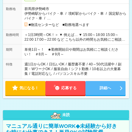
群馬県伊勢崎市
勤務地
伊勢崎駅からバイク・車
/
境町駅からバイク・車
/
国定駅から
バイク・車
/
…
■物流センターなど ■勤務地選べます
＜1日3時間～OK！＞ ▼ 例えば… ▼ 15:00～18:00 15:00～
勤務時間
22:00 17:00～22:00 など こちら以外の時間もお気軽にご相談く
ださい！
単発1日～！ ★勤務開始日や期間はお気軽にご相談くださ
期間
い！ ＃8月～ ＃9月～
週1日からOK
/
日払いOK
/
履歴書不要
/
40～50代活躍中
/
副
特徴
業・WワークOK
/
服装自由
/
シフト勤務
/
10名以上の大量募
集
/
電話対応なし
/
パソコンスキル不要
気になる！
応募する
詳細へ
未読
マニュアル通りに簡単WORK◆未経験から好き