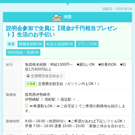
掲載日：2026.08.06
未読
説明会参加で全員に【現金2千円相当プレゼン
ト】生活のお手伝い
派遣
職種未経験OK
社会人未経験OK
ブランクOK
WEB登録・面接OK
無資格未経験：時給1300円～ ■週払いOK ■扶養内OK ■日
給与
収1万400円以上
交通費別途支給あり
交通費全額支給（ガソリン代もOK！）
交通費
群馬県伊勢崎市
勤務地
伊勢崎駅
/
境町駅
/
国定駅
/
…
≪車通勤もOK！≫ご自宅近くでご希望の勤務地を紹介しま
す。
9:00～18:00（休憩60分） ■ご希望があれば下記シフトもOK！
勤務時間
早番 7:00～16:00 遅番 10:00～19:00 「家族と休みを合わせた
い」 「余裕を持って夕飯の準備がしたい」 「できれば残業はし