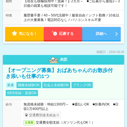
たくない」 など、ご希望を教えてくださいね。 ※Wワーク希望
【現在も積極採用中！急募！】2カ月～ ■ご応募から最短2～3
期間
の方へ 今ご覧のお仕事で希望する勤務時間と、もう1つのお仕事
日後の就業も相談可能です！
の勤務時間。 合計で週40時間を超える場合は応募できません。
履歴書不要
/
40～50代活躍中
/
服装自由
/
シフト勤務
/
10名以
特徴
上の大量募集
/
電話対応なし
/
パソコンスキル不要
気になる！
応募する
詳細へ
掲載日：2026.08.06
未読
【オープニング募集】おばあちゃんのお散歩付
き添いも仕事の1つ
派遣
職種未経験OK
社会人未経験OK
ブランクOK
WEB登録・面接OK
無資格未経験：時給1300円～ ■週払いOK ■扶養内OK ■日
給与
収1万400円以上
交通費別途支給あり
交通費全額支給（ガソリン代もOK！）
交通費