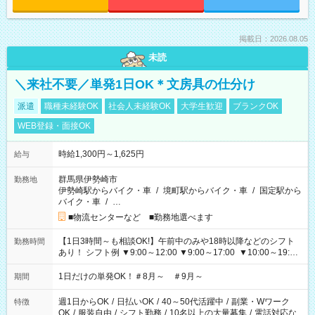
掲載日：2026.08.05
未読
＼来社不要／単発1日OK＊文房具の仕分け
派遣
職種未経験OK
社会人未経験OK
大学生歓迎
ブランクOK
WEB登録・面接OK
時給1,300円～1,625円
給与
群馬県伊勢崎市
勤務地
伊勢崎駅からバイク・車
/
境町駅からバイク・車
/
国定駅から
バイク・車
/
…
■物流センターなど ■勤務地選べます
【1日3時間～も相談OK!】午前中のみや18時以降などのシフト
勤務時間
あり！ シフト例 ▼9:00～12:00 ▼9:00～17:00 ▼10:00～19:00
▼18:00～21:00
1日だけの単発OK！＃8月～ ＃9月～
期間
週1日からOK
/
日払いOK
/
40～50代活躍中
/
副業・Wワーク
特徴
OK
/
服装自由
/
シフト勤務
/
10名以上の大量募集
/
電話対応な