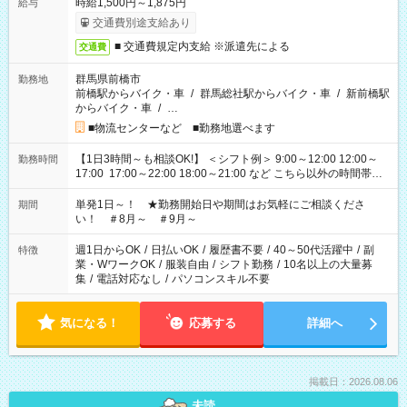
時給1,500円～1,875円
給与
交通費別途支給あり
■ 交通費規定内支給 ※派遣先による
交通費
群馬県前橋市
勤務地
前橋駅からバイク・車
/
群馬総社駅からバイク・車
/
新前橋駅
からバイク・車
/
…
■物流センターなど ■勤務地選べます
【1日3時間～も相談OK!】 ＜シフト例＞ 9:00～12:00 12:00～
勤務時間
17:00 17:00～22:00 18:00～21:00 など こちら以外の時間帯も
お気軽にご相談ください！
単発1日～！ ★勤務開始日や期間はお気軽にご相談くださ
期間
い！ ＃8月～ ＃9月～
週1日からOK
/
日払いOK
/
履歴書不要
/
40～50代活躍中
/
副
特徴
業・WワークOK
/
服装自由
/
シフト勤務
/
10名以上の大量募
集
/
電話対応なし
/
パソコンスキル不要
気になる！
応募する
詳細へ
掲載日：2026.08.06
未読