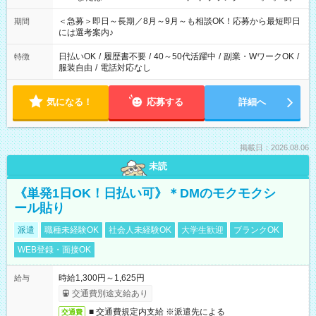
ば前職が、 在宅/財団法人/事務/コールセンター/受付/販売/カフェ
スタッフ スイーツ販売/ホテルフロント/化粧品販売/など 様々な
＜急募＞即日～長期／8月～9月～も相談OK！応募から最短即日
期間
業界から入社して活躍されています♪
には選考案内♪
日払いOK
/
履歴書不要
/
40～50代活躍中
/
副業・WワークOK
/
特徴
服装自由
/
電話対応なし
気になる！
応募する
詳細へ
掲載日：2026.08.06
未読
《単発1日OK！日払い可》＊DMのモクモクシ
ール貼り
派遣
職種未経験OK
社会人未経験OK
大学生歓迎
ブランクOK
WEB登録・面接OK
時給1,300円～1,625円
給与
交通費別途支給あり
■ 交通費規定内支給 ※派遣先による
交通費