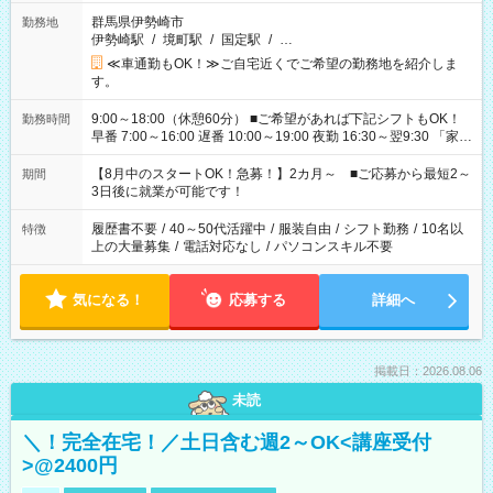
群馬県伊勢崎市
勤務地
伊勢崎駅
/
境町駅
/
国定駅
/
…
≪車通勤もOK！≫ご自宅近くでご希望の勤務地を紹介しま
す。
9:00～18:00（休憩60分） ■ご希望があれば下記シフトもOK！
勤務時間
早番 7:00～16:00 遅番 10:00～19:00 夜勤 16:30～翌9:30 「家族
と休みを合わせたい」 「余裕を持って夕飯の準備がしたい」
「できれば残業はしたくない」 など、ご希望を教えてください
【8月中のスタートOK！急募！】2カ月～ ■ご応募から最短2～
期間
ね。 ※Wワーク希望の方へ 今ご覧のお仕事で希望する勤務時間
3日後に就業が可能です！
と、もう1つのお仕事の勤務時間。 合計で週40時間を超える場
合は応募できません。
履歴書不要
/
40～50代活躍中
/
服装自由
/
シフト勤務
/
10名以
特徴
上の大量募集
/
電話対応なし
/
パソコンスキル不要
気になる！
応募する
詳細へ
掲載日：2026.08.06
未読
＼！完全在宅！／土日含む週2～OK<講座受付
>@2400円