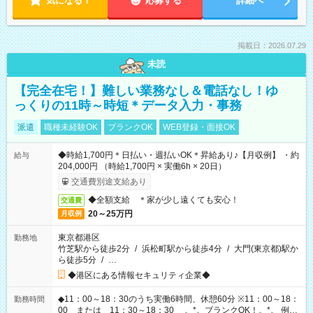
気になる！
応募する
詳細へ
掲載日：2026.07.29
未読
【完全在宅！】難しい業務なし＆電話なし！ゆ
っくりの11時～時短＊データ入力・事務
派遣
職種未経験OK
ブランクOK
WEB登録・面接OK
◆時給1,700円＊日払い・週払いOK＊昇給あり♪【月収例】 ・約
給与
204,000円 （時給1,700円 × 実働6h × 20日）
交通費別途支給あり
◆全額支給 ＊家が少し遠くても安心！
交通費
20～25万円
月収例
東京都港区
勤務地
竹芝駅から徒歩2分
/
浜松町駅から徒歩4分
/
大門(東京都)駅か
ら徒歩5分
/
…
◆港区にある情報セキュリティ企業◆
◆11：00～18：30のうち実働6時間、休憩60分 ※11：00～18：
勤務時間
00 または 11：30～18：30 。*。ブランクOK！。*。 例え