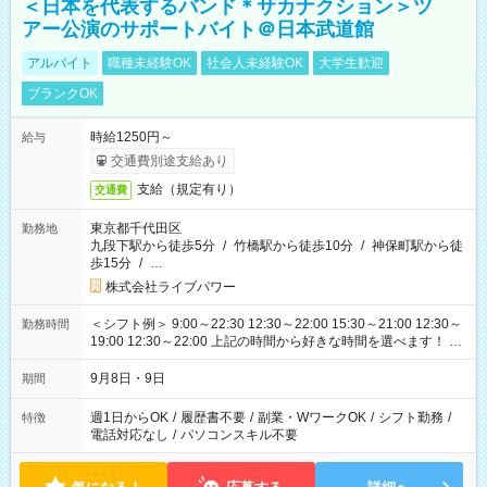
＜日本を代表するバンド＊サカナクション＞ツ
アー公演のサポートバイト＠日本武道館
アルバイト
職種未経験OK
社会人未経験OK
大学生歓迎
ブランクOK
時給1250円～
給与
交通費別途支給あり
支給（規定有り）
交通費
東京都千代田区
勤務地
九段下駅から徒歩5分
/
竹橋駅から徒歩10分
/
神保町駅から徒
歩15分
/
…
株式会社ライブパワー
＜シフト例＞ 9:00～22:30 12:30～22:00 15:30～21:00 12:30～
勤務時間
19:00 12:30～22:00 上記の時間から好きな時間を選べます！ ※
時間は変更となる可能性があります
9月8日・9日
期間
週1日からOK
/
履歴書不要
/
副業・WワークOK
/
シフト勤務
/
特徴
電話対応なし
/
パソコンスキル不要