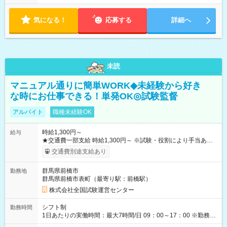
気になる！
応募する
詳細へ
未読
マニュアル通りに簡単WORK◆未経験から好き
な時にお仕事できる！単発OK◎試験監督
アルバイト
職種未経験OK
時給1,300円～
給与
★交通費一部支給 時給1,300円～ ※試験・役割により手当あり
※勤務回数により昇給あり 【即給（前払い）オプションあ
交通費別途支給あり
り！】 希望される場合、勤務から1週間ほどで給与の一部を受け
取れます。 ※手数料418円がかかります。 【過去試験日の収入
群馬県前橋市
勤務地
例】 ・河合塾模擬試験 8:30～17:30（休憩1時間） 時給1,300円
群馬県前橋市表町（最寄り駅：前橋駅）
×8時間＝日収10,400円＋交通費 ※当日の役割により時給＋100
円の場合あり ・国家試験 7:00～13:30（休憩なし） 時給1,300
株式会社全国試験運営センター
円（役割手当＋100円）×6時間＝日収8,400円＋交通費 【試用期
間】試用期間なし
シフト制
勤務時間
1日あたりの実働時間：最大7時間/日 09：00～17：00 ※勤務時
間は 試験により異なります。