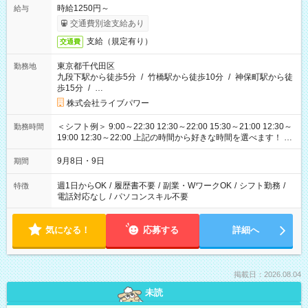
時給1250円～
給与
交通費別途支給あり
支給（規定有り）
交通費
東京都千代田区
勤務地
九段下駅から徒歩5分
/
竹橋駅から徒歩10分
/
神保町駅から徒
歩15分
/
…
株式会社ライブパワー
＜シフト例＞ 9:00～22:30 12:30～22:00 15:30～21:00 12:30～
勤務時間
19:00 12:30～22:00 上記の時間から好きな時間を選べます！ ※
時間は変更となる可能性があります
9月8日・9日
期間
週1日からOK
/
履歴書不要
/
副業・WワークOK
/
シフト勤務
/
特徴
電話対応なし
/
パソコンスキル不要
気になる！
応募する
詳細へ
掲載日：2026.08.04
未読