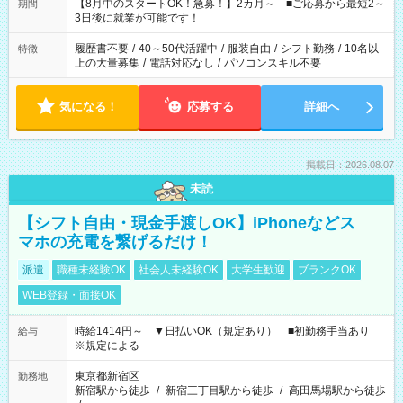
「できれば残業はしたくない」 など、ご希望を教えてください
【8月中のスタートOK！急募！】2カ月～ ■ご応募から最短2～
期間
ね。 ※Wワーク希望の方へ 今ご覧のお仕事で希望する勤務時間
3日後に就業が可能です！
と、もう1つのお仕事の勤務時間。 合計で週40時間を超える場
合は応募できません。
履歴書不要
/
40～50代活躍中
/
服装自由
/
シフト勤務
/
10名以
特徴
上の大量募集
/
電話対応なし
/
パソコンスキル不要
気になる！
応募する
詳細へ
掲載日：2026.08.07
未読
【シフト自由・現金手渡しOK】iPhoneなどス
マホの充電を繋げるだけ！
派遣
職種未経験OK
社会人未経験OK
大学生歓迎
ブランクOK
WEB登録・面接OK
時給1414円～ ▼日払いOK（規定あり） ■初勤務手当あり
給与
※規定による
東京都新宿区
勤務地
新宿駅から徒歩
/
新宿三丁目駅から徒歩
/
高田馬場駅から徒歩