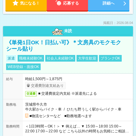
気になる！
応募する
詳細へ
掲載日：2026.08.04
未読
《単発1日OK！日払い可》＊文房具のモクモク
シール貼り
派遣
職種未経験OK
社会人未経験OK
大学生歓迎
ブランクOK
WEB登録・面接OK
時給1,500円～1,875円
給与
交通費別途支給あり
■ 交通費規定内支給 ※派遣先による
交通費
茨城県牛久市
勤務地
牛久駅からバイク・車
/
ひたち野うしく駅からバイク・車
■物流センターなど ■勤務地選べます
＜1日3時間～OK！＞ ▼ 例えば… ▼ 15:00～18:00 15:00～
勤務時間
22:00 17:00～22:00 など こちら以外の時間もお気軽にご相談く