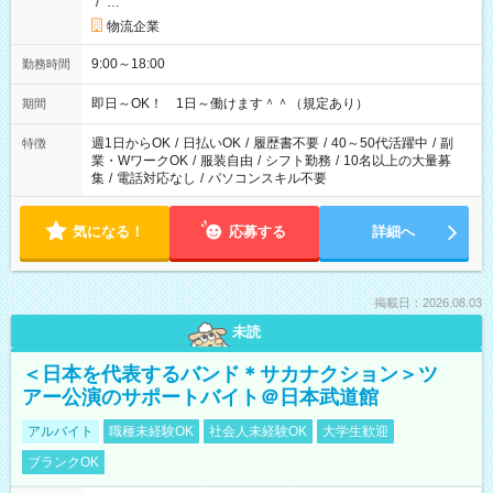
/
…
物流企業
9:00～18:00
勤務時間
即日～OK！ 1日～働けます＾＾（規定あり）
期間
週1日からOK
/
日払いOK
/
履歴書不要
/
40～50代活躍中
/
副
特徴
業・WワークOK
/
服装自由
/
シフト勤務
/
10名以上の大量募
集
/
電話対応なし
/
パソコンスキル不要
気になる！
応募する
詳細へ
掲載日：2026.08.03
未読
＜日本を代表するバンド＊サカナクション＞ツ
アー公演のサポートバイト＠日本武道館
アルバイト
職種未経験OK
社会人未経験OK
大学生歓迎
ブランクOK