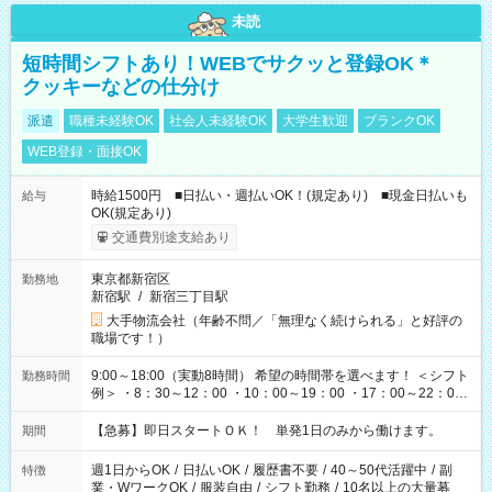
未読
短時間シフトあり！WEBでサクッと登録OK＊
クッキーなどの仕分け
派遣
職種未経験OK
社会人未経験OK
大学生歓迎
ブランクOK
WEB登録・面接OK
時給1500円 ■日払い・週払いOK！(規定あり) ■現金日払いも
給与
OK(規定あり)
交通費別途支給あり
東京都新宿区
勤務地
新宿駅
/
新宿三丁目駅
大手物流会社（年齢不問／「無理なく続けられる」と好評の
職場です！）
9:00～18:00（実動8時間） 希望の時間帯を選べます！ ＜シフト
勤務時間
例＞ ・8：30～12：00 ・10：00～19：00 ・17：00～22：00
・13：00～22：00 ・22：00～翌6：00 など
【急募】即日スタートＯＫ！ 単発1日のみから働けます。
期間
週1日からOK
/
日払いOK
/
履歴書不要
/
40～50代活躍中
/
副
特徴
業・WワークOK
/
服装自由
/
シフト勤務
/
10名以上の大量募