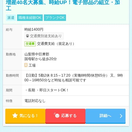
増産40名大募集、時給UP！電子部品の組立・加
工
派遣
職種未経験OK
ブランクOK
時給1400円
給与
交通費別途支給あり
交通費支給（規定あり）
交通費
山梨県中巨摩郡
勤務地
国母駅から徒歩20分
工場
【日勤】5勤2休 8:15～17:20（実働8時間/休憩65分） 又、9時
勤務時間
00～16時50分など時短も相談可能です
・長期 ・即日スタートOK！
期間
電話対応なし
特徴
気になる！
応募する
詳細へ