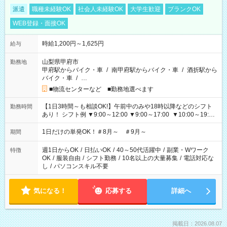
派遣
職種未経験OK
社会人未経験OK
大学生歓迎
ブランクOK
WEB登録・面接OK
時給1,200円～1,625円
給与
山梨県甲府市
勤務地
甲府駅からバイク・車
/
南甲府駅からバイク・車
/
酒折駅から
バイク・車
/
…
■物流センターなど ■勤務地選べます
【1日3時間～も相談OK!】午前中のみや18時以降などのシフト
勤務時間
あり！ シフト例 ▼9:00～12:00 ▼9:00～17:00 ▼10:00～19:00
▼18:00～21:00
1日だけの単発OK！＃8月～ ＃9月～
期間
週1日からOK
/
日払いOK
/
40～50代活躍中
/
副業・Wワーク
特徴
OK
/
服装自由
/
シフト勤務
/
10名以上の大量募集
/
電話対応な
し
/
パソコンスキル不要
気になる！
応募する
詳細へ
掲載日：2026.08.07