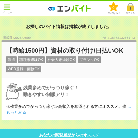
0
メニュー
気になる！
ログイン
お探しのバイト情報は掲載が終了しました。
掲載日 :2026
/
06
/
09
No.SGSIY3132651-T3
【時給1500円】資材の取り付け/日払いOK
派遣
職種未経験OK
社会人未経験OK
ブランクOK
WEB登録・面接OK
残業多めでがっつり稼ぐ！
動きやすい制服アリ！
≪残業多めでがっつり稼ぐ≫高収入を希望される方にオススメ。残
...
もっとみる
あなたの閲覧履歴からのオススメ