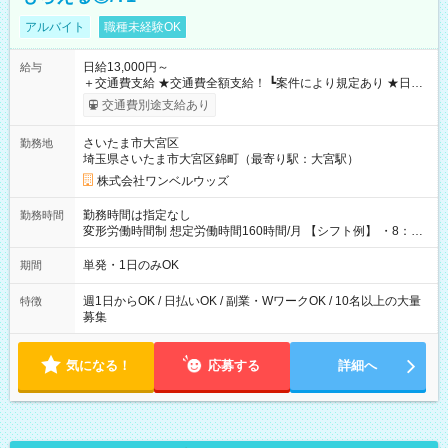
アルバイト
職種未経験OK
日給13,000円～
給与
＋交通費支給 ★交通費全額支給！ ┗案件により規定あり ★日払
いOK！（規定あり） ┗働いたその日に現金GET♪ お仕事後はコ
交通費別途支給あり
ンビニATMから 日払い分を引き落とせます！ 【試用期間】試
用期間なし
さいたま市大宮区
勤務地
埼玉県さいたま市大宮区錦町（最寄り駅：大宮駅）
株式会社ワンベルウッズ
勤務時間は指定なし
勤務時間
変形労働時間制 想定労働時間160時間/月 【シフト例】 ・8：00
～21：00
単発・1日のみOK
期間
週1日からOK / 日払いOK / 副業・WワークOK / 10名以上の大量
特徴
募集
気になる！
応募する
詳細へ