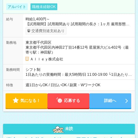
アルバイト
職種未経験OK
時給1,400円～
給与
【試用期間】試用期間あり 試用期間の長さ：1ヶ月 雇用形態、
給与は本採用時と同じです。
交通費別途支給あり
東京都千代田区
勤務地
東京都千代田区内神田2丁目14番12号 星屋第六ビル402号（最
寄り駅：神田駅）
Ａｌｌｅｙ株式会社
シフト制
勤務時間
1日あたりの実働時間：最大5時間/日 11:00-19:00 └1日あたりの
実働時間：1-5時間 └上記の時間帯内であれば、いつでも勤務可
能！ └平日・土曜日の中で、お好きな曜日でご勤務いただけま
週1日からOK / 日払いOK / 副業・WワークOK
特徴
す！ 【シフト例】 ・11:00～14:00 ・16:30～19:00 ・13:00～
18:00 などのように、自由な働き方が可能なお仕事です！
気になる！
応募する
詳細へ
未読