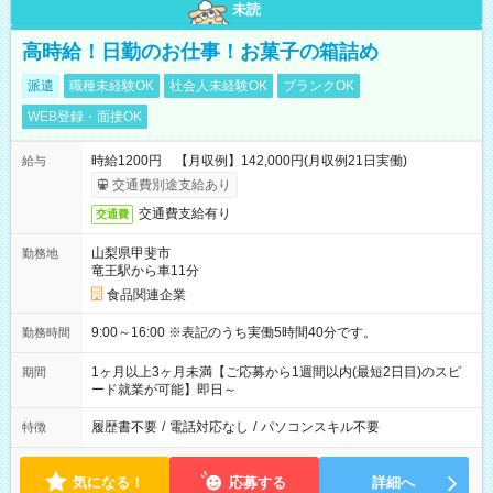
未読
高時給！日勤のお仕事！お菓子の箱詰め
派遣
職種未経験OK
社会人未経験OK
ブランクOK
WEB登録・面接OK
時給1200円 【月収例】142,000円(月収例21日実働)
給与
交通費別途支給あり
交通費支給有り
交通費
山梨県甲斐市
勤務地
竜王駅から車11分
食品関連企業
9:00～16:00 ※表記のうち実働5時間40分です。
勤務時間
1ヶ月以上3ヶ月未満【ご応募から1週間以内(最短2日目)のスピ
期間
ード就業が可能】即日～
履歴書不要
/
電話対応なし
/
パソコンスキル不要
特徴
気になる！
応募する
詳細へ