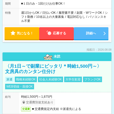
げるお仕事も！ ご希望のお時間に合わせてご紹介！ ※シフトは
■１日のみ・1回だけお仕事OK！
期間
現場によって異なります。 ※勿論、休憩時間はあるのでご安心
ください！
週1日からOK
/
日払いOK
/
履歴書不要
/
副業・WワークOK
/
シ
特徴
フト勤務
/
10名以上の大量募集
/
電話対応なし
/
パソコンスキ
ル不要
気になる！
応募する
詳細へ
掲載日：2026.08.08
未読
〈月1日～で副業にピッタリ＊時給1,500円～〉
文房具のカンタン仕分け
派遣
職種未経験OK
社会人未経験OK
大学生歓迎
ブランクOK
WEB登録・面接OK
時給1,500円～1,875円
給与
交通費別途支給あり
■ 交通費規定内支給 ※派遣先による
交通費