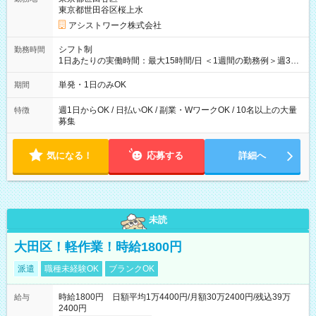
東京都世田谷区桜上水
アシストワーク株式会社
シフト制
勤務時間
1日あたりの実働時間：最大15時間/日 ＜1週間の勤務例＞週3回
勤務 勤務：月・水・金 休み：火・木・土・日 好きな時にお仕事
可能です！ ※1日あたりの最大実働時間は日勤、夜勤共に勤務し
単発・1日のみOK
期間
た時間になります。
週1日からOK / 日払いOK / 副業・WワークOK / 10名以上の大量
特徴
募集
気になる！
応募する
詳細へ
未読
大田区！軽作業！時給1800円
派遣
職種未経験OK
ブランクOK
時給1800円 日額平均1万4400円/月額30万2400円/残込39万
給与
2400円