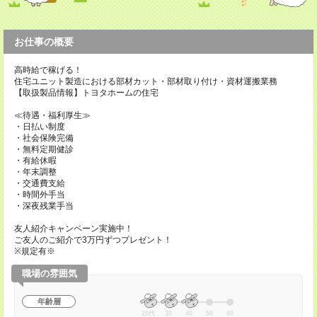
お仕事の概要
高時給で稼げる！
住宅ユニット製造における部材カット・部材取り付け・資材運搬業務
【取扱製品情報】トヨタホームの住宅
≪待遇・福利厚生≫
・日払い制度
・社会保険完備
・無料定期健診
・有給休暇
・年末調整
・交通費支給
・時間外手当
・深夜残業手当
友人紹介キャンペーン実施中！
ご友人のご紹介で3万円ずつプレゼント！
※規定有※
職場の雰囲気
年齢層
20代
30
40
50
60