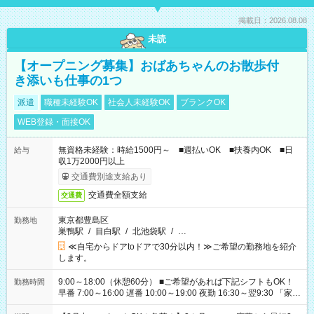
掲載日：2026.08.08
未読
【オープニング募集】おばあちゃんのお散歩付
き添いも仕事の1つ
派遣
職種未経験OK
社会人未経験OK
ブランクOK
WEB登録・面接OK
無資格未経験：時給1500円～ ■週払いOK ■扶養内OK ■日
給与
収1万2000円以上
交通費別途支給あり
交通費全額支給
交通費
東京都豊島区
勤務地
巣鴨駅
/
目白駅
/
北池袋駅
/
…
≪自宅からドアtoドアで30分以内！≫ご希望の勤務地を紹介
します。
9:00～18:00（休憩60分） ■ご希望があれば下記シフトもOK！
勤務時間
早番 7:00～16:00 遅番 10:00～19:00 夜勤 16:30～翌9:30 「家族
と休みを合わせたい」 「余裕を持って夕飯の準備がしたい」