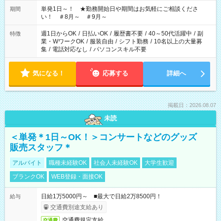
ださい！
単発1日～！ ★勤務開始日や期間はお気軽にご相談くださ
期間
い！ ＃8月～ ＃9月～
週1日からOK
/
日払いOK
/
履歴書不要
/
40～50代活躍中
/
副
特徴
業・WワークOK
/
服装自由
/
シフト勤務
/
10名以上の大量募
集
/
電話対応なし
/
パソコンスキル不要
気になる！
応募する
詳細へ
掲載日：2026.08.07
未読
＜単発＊1日～OK！＞コンサートなどのグッズ
販売スタッフ＊
アルバイト
職種未経験OK
社会人未経験OK
大学生歓迎
ブランクOK
WEB登録・面接OK
日給1万5000円～ ■最大で日給2万8500円！
給与
交通費別途支給あり
交通費規定支給
交通費