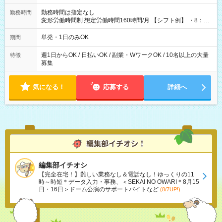
勤務時間は指定なし
勤務時間
変形労働時間制 想定労働時間160時間/月 【シフト例】 ・8：00
～21：00
単発・1日のみOK
期間
週1日からOK / 日払いOK / 副業・WワークOK / 10名以上の大量
特徴
募集
気になる！
応募する
詳細へ
編集部イチオシ
【完全在宅！】難しい業務なし＆電話なし！ゆっくりの11
時～時短＊データ入力・事務、＜SEKAI NO OWARI＊8月15
日・16日＞ドーム公演のサポートバイトなど
(8/7UP!)