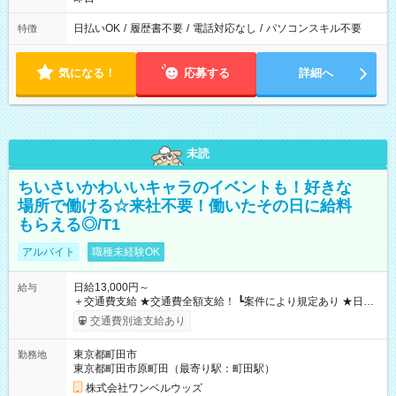
日払いOK
/
履歴書不要
/
電話対応なし
/
パソコンスキル不要
特徴
気になる！
応募する
詳細へ
未読
ちいさいかわいいキャラのイベントも！好きな
場所で働ける☆来社不要！働いたその日に給料
もらえる◎/T1
アルバイト
職種未経験OK
日給13,000円～
給与
＋交通費支給 ★交通費全額支給！ ┗案件により規定あり ★日払
いOK！（規定あり） ┗働いたその日に現金GET♪ お仕事後はコ
交通費別途支給あり
ンビニATMから 日払い分を引き落とせます！ 【試用期間】試
用期間なし
東京都町田市
勤務地
東京都町田市原町田（最寄り駅：町田駅）
株式会社ワンベルウッズ