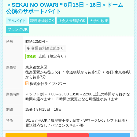
＜SEKAI NO OWARI＊8月15日・16日＞ドーム
公演のサポートバイト
アルバイト
職種未経験OK
社会人未経験OK
大学生歓迎
ブランクOK
時給1250円～
給与
交通費別途支給あり
支給（規定有り）
交通費
東京都文京区
勤務地
後楽園駅から徒歩5分
/
水道橋駅から徒歩5分
/
春日(東京都)駅
から徒歩7分
株式会社ライブパワー
＜シフト例＞ 7:00～23:00 13:30～22:00 上記の時間から好きな
勤務時間
時間を選べます！ ※時間は変更となる可能性があります
急募！8月15日・16日
期間
週1日からOK
/
履歴書不要
/
副業・WワークOK
/
シフト勤務
/
特徴
電話対応なし
/
パソコンスキル不要