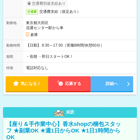
交通費別途支給あり
交通費支給（規定あり）
交通費
東京都大田区
勤務地
流通センター駅から車
倉庫
【日勤】 8:30～17:30（実働8時間/休憩60分）
勤務時間
・長期 ・即日スタートOK！
期間
電話対応なし
特徴
気になる！
応募する
詳細へ
未読
【座り＆手作業中心】香水shopの梱包スタッ
フ ★副業OK ★週1日からOK ★1日1時間から
OK