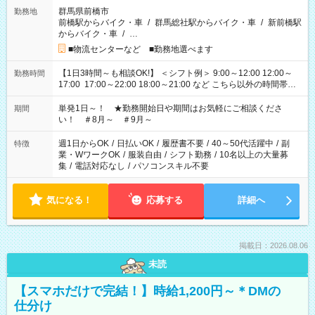
群馬県前橋市
勤務地
前橋駅からバイク・車
/
群馬総社駅からバイク・車
/
新前橋駅
からバイク・車
/
…
■物流センターなど ■勤務地選べます
【1日3時間～も相談OK!】 ＜シフト例＞ 9:00～12:00 12:00～
勤務時間
17:00 17:00～22:00 18:00～21:00 など こちら以外の時間帯も
お気軽にご相談ください！
単発1日～！ ★勤務開始日や期間はお気軽にご相談くださ
期間
い！ ＃8月～ ＃9月～
週1日からOK
/
日払いOK
/
履歴書不要
/
40～50代活躍中
/
副
特徴
業・WワークOK
/
服装自由
/
シフト勤務
/
10名以上の大量募
集
/
電話対応なし
/
パソコンスキル不要
気になる！
応募する
詳細へ
掲載日：2026.08.06
未読
【スマホだけで完結！】時給1,200円～＊DMの
仕分け