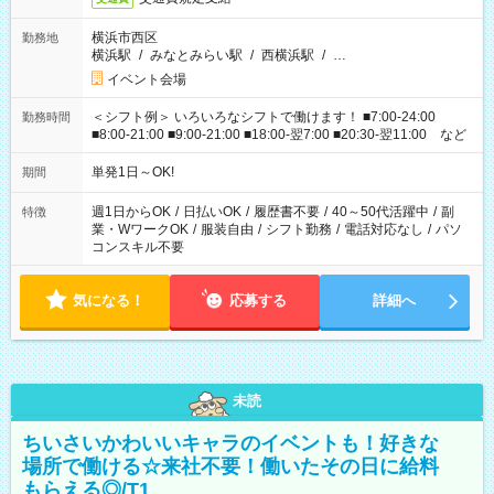
横浜市西区
勤務地
横浜駅
/
みなとみらい駅
/
西横浜駅
/
…
イベント会場
＜シフト例＞ いろいろなシフトで働けます！ ■7:00-24:00
勤務時間
■8:00-21:00 ■9:00-21:00 ■18:00-翌7:00 ■20:30-翌11:00 など
単発1日～OK!
期間
週1日からOK
/
日払いOK
/
履歴書不要
/
40～50代活躍中
/
副
特徴
業・WワークOK
/
服装自由
/
シフト勤務
/
電話対応なし
/
パソ
コンスキル不要
気になる！
応募する
詳細へ
未読
ちいさいかわいいキャラのイベントも！好きな
場所で働ける☆来社不要！働いたその日に給料
もらえる◎/T1