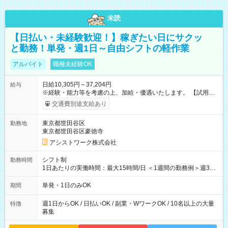
未読
【日払い・未経験歓迎！】稼ぎたい日にサクッ
と勤務！単発・週1日～自由シフトの軽作業
アルバイト
職種未経験OK
日給10,305円～37,204円
給与
※経験・能力等を考慮の上、加給・優遇いたします。 【試用期
間】試用期間なし
交通費別途支給あり
東京都世田谷区
勤務地
東京都世田谷区豪徳寺
アシストワーク株式会社
シフト制
勤務時間
1日あたりの実働時間：最大15時間/日 ＜1週間の勤務例＞週3回
勤務 勤務：月・水・金 休み：火・木・土・日 好きな時にお仕事
可能です！ ※1日あたりの最大実働時間は日勤、夜勤共に勤務し
単発・1日のみOK
期間
た時間になります。
週1日からOK / 日払いOK / 副業・WワークOK / 10名以上の大量
特徴
募集