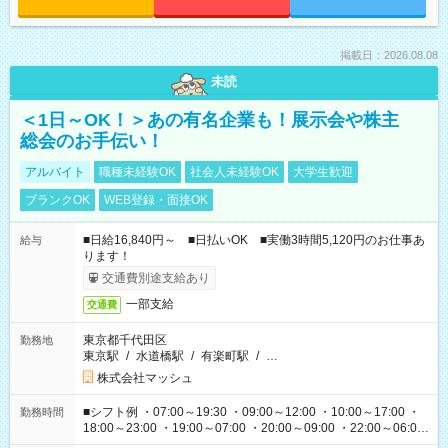
掲載日：2026.08.08
未読
＜1日～OK！＞あの有名企業も！展示会や株主
総会のお手伝い！
アルバイト
職種未経験OK
社会人未経験OK
大学生歓迎
ブランクOK
WEB登録・面接OK
■日給16,840円～ ■日払いOK ■実働3時間5,120円のお仕事あ
給与
ります！
交通費別途支給あり
一部支給
交通費
東京都千代田区
勤務地
東京駅
/
水道橋駅
/
有楽町駅
/
…
株式会社マッシュ
■シフト例 ・07:00～19:30 ・09:00～12:00 ・10:00～17:00 ・
勤務時間
18:00～23:00 ・19:00～07:00 ・20:00～09:00 ・22:00～06:00
etc ★最短で3時間で5,120円のお仕事から 15時間で2万円近く稼