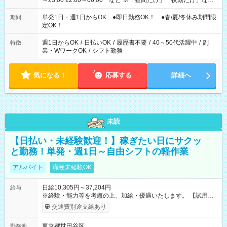
～23:00 22:00～06:00 など ※「昼間だけ」「夜勤だけ」など
の希望OK
単発1日・週1日からOK ●即日勤務OK！ ●春/夏/冬休み期間限
期間
定OK！
週1日からOK
/
日払いOK
/
履歴書不要
/
40～50代活躍中
/
副
特徴
業・WワークOK
/
シフト勤務
気になる！
応募する
詳細へ
未読
【日払い・未経験歓迎！】稼ぎたい日にサクッ
と勤務！単発・週1日～自由シフトの軽作業
アルバイト
職種未経験OK
日給10,305円～37,204円
給与
※経験・能力等を考慮の上、加給・優遇いたします。 【試用期
間】試用期間なし
交通費別途支給あり
東京都世田谷区
勤務地