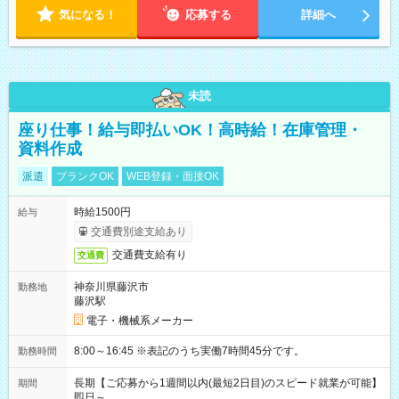
気になる！
応募する
詳細へ
未読
座り仕事！給与即払いOK！高時給！在庫管理・
資料作成
派遣
ブランクOK
WEB登録・面接OK
時給1500円
給与
交通費別途支給あり
交通費支給有り
交通費
神奈川県藤沢市
勤務地
藤沢駅
電子・機械系メーカー
8:00～16:45 ※表記のうち実働7時間45分です。
勤務時間
長期【ご応募から1週間以内(最短2日目)のスピード就業が可能】
期間
即日～