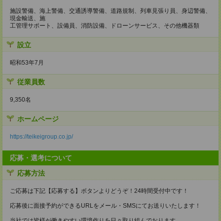
施設警備、海上警備、交通誘導警備、道路規制、列車見張り員、身辺警備、
現金輸送、施
工管理サポート、設備員、消防設備、ドローンサービス、その他機器類
設立
昭和53年7月
従業員数
9,350名
ホームページ
https://teikeigroup.co.jp/
応募・選考について
応募方法
ご応募は下記【応募する】ボタンよりどうぞ！24時間受付中です！
応募後に面接予約ができるURLをメール・SMSにてお送りいたします！
当社では皆様が働きやすい環境作りを日々取り組んでおります。