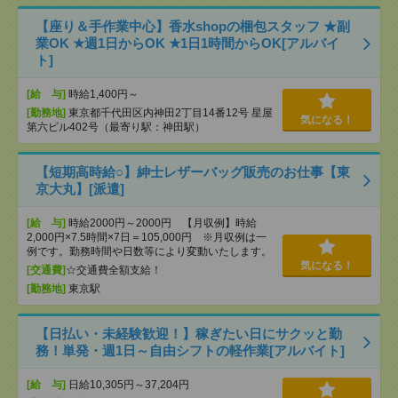
【座り＆手作業中心】香水shopの梱包スタッフ ★副
業OK ★週1日からOK ★1日1時間からOK[アルバイ
ト]
[給 与]
時給1,400円～
[勤務地]
東京都千代田区内神田2丁目14番12号 星屋
気になる！
第六ビル402号（最寄り駅：神田駅）
【短期高時給○】紳士レザーバッグ販売のお仕事【東
京大丸】[派遣]
[給 与]
時給2000円～2000円 【月収例】時給
2,000円×7.5時間×7日＝105,000円 ※月収例は一
例です。勤務時間や日数等により変動いたします。
気になる！
[交通費]
☆交通費全額支給！
[勤務地]
東京駅
【日払い・未経験歓迎！】稼ぎたい日にサクッと勤
務！単発・週1日～自由シフトの軽作業[アルバイト]
[給 与]
日給10,305円～37,204円