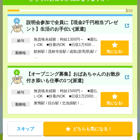
1
/10
説明会参加で全員に【現金2千円相当プレゼ
応募ページへ
ント】生活のお手伝い[派遣]
無資格未経験：時給1300円～ ■週払
給与
いOK ■扶養内OK ■日収1万400円
気になる！
以上
館林駅 / 茂林寺前駅 / 成島(群馬県)駅 /
気になる!
勤務地
…
メール
LINE
で送る
で送る
【オープニング募集】おばあちゃんのお散歩
付き添いも仕事の1つ[派遣]
シェア
ツイート
ブックマーク
無資格未経験：時給1500円～ ■週払
給与
いOK ■扶養内OK ■日収1万2000円
以上
巣鴨駅 / 目白駅 / 北池袋駅 / …
気になる!
勤務地
あなたの閲覧履歴からの
おすすめ
スキップ
どちらも気になる！