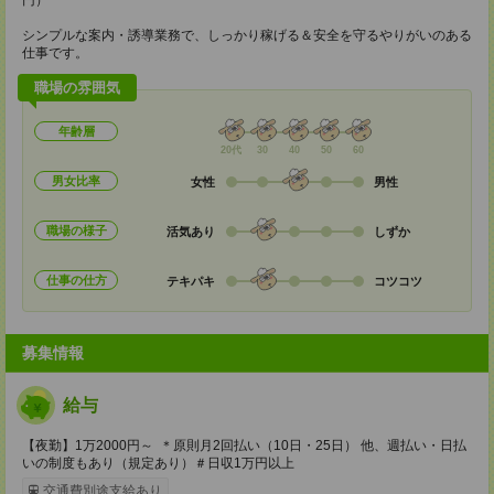
円）
シンプルな案内・誘導業務で、しっかり稼げる＆安全を守るやりがいのある
仕事です。
職場の雰囲気
年齢層
20代
30
40
50
60
男女比率
女性
男性
職場の様子
活気あり
しずか
仕事の仕方
テキパキ
コツコツ
募集情報
給与
【夜勤】1万2000円～ ＊原則月2回払い（10日・25日） 他、週払い・日払
いの制度もあり（規定あり）＃日収1万円以上
交通費別途支給あり