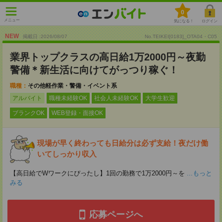
0
メニュー
気になる！
ログイン
NEW
掲載日 :2026
/
08
/
07
No.TEIKEI[0183]_OTA04・C05
業界トップクラスの高日給1万2000円～夜勤
警備＊新生活に向けてがっつり稼ぐ！
職種：
その他軽作業・警備・イベント系
アルバイト
職種未経験OK
社会人未経験OK
大学生歓迎
ブランクOK
WEB登録・面接OK
現場が早く終わっても日給分は必ず支給！夜だけ働
いてしっかり収入
【高日給でWワークにぴったし】1回の勤務で1万2000円～を
...もっと
みる
応募ページへ