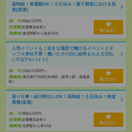
高時給！車通勤OK！土日休み！菓子製造における包
装[派遣]
[給 与]
時給1220円
[交通費]
交通費支給有り
気になる！
[勤務地]
倉賀野駅から徒歩10分
人気イベントも！好きな場所で働けるイベントスタ
ッフ☆来社不要！働いたその日に給料もらえる日払
い/T1[アルバイト]
[給 与]
日給13,000円～
[勤務地]
東京都千代田区外神田（最寄り駅：秋葉原
気になる！
駅）
座り仕事！給与即払いOK！高時給！土日休み！検査
業務[派遣]
[給 与]
時給1320円
[交通費]
交通費支給有り
気になる！
[勤務地]
佐野駅から車10分