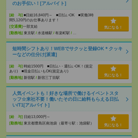
のお手伝い！[アルバイト]
[給 与]
■日給16,840円～ ■日払いOK ■実働3時
間5,120円のお仕事あります！
[交通費]
一部支給
気になる！
[勤務地]
東京駅
/
水道橋駅
/
有楽町駅
/
…
短時間シフトあり！WEBでサクッと登録OK＊クッキ
ーなどの仕分け[派遣]
[給 与]
時給1500円 ■日払い・週払いOK！(規定
あり) ■現金日払いもOK(規定あり)
気になる！
[勤務地]
新宿駅
/
新宿三丁目駅
人気イベントも！好きな場所で働けるイベントスタ
ッフ☆来社不要！働いたその日に給料もらえる日払
い/T1[アルバイト]
[給 与]
日給13,000円～
[勤務地]
東京都豊島区南池袋（最寄り駅：池袋駅）
気になる！