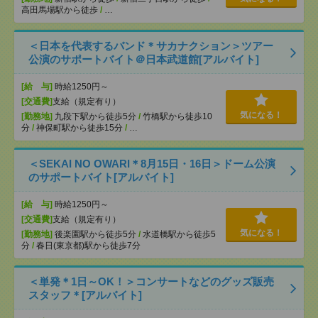
高田馬場駅から徒歩
/
…
＜日本を代表するバンド＊サカナクション＞ツアー
公演のサポートバイト＠日本武道館[アルバイト]
[給 与]
時給1250円～
[交通費]
支給（規定有り）
気になる！
[勤務地]
九段下駅から徒歩5分
/
竹橋駅から徒歩10
分
/
神保町駅から徒歩15分
/
…
＜SEKAI NO OWARI＊8月15日・16日＞ドーム公演
のサポートバイト[アルバイト]
[給 与]
時給1250円～
[交通費]
支給（規定有り）
気になる！
[勤務地]
後楽園駅から徒歩5分
/
水道橋駅から徒歩5
分
/
春日(東京都)駅から徒歩7分
＜単発＊1日～OK！＞コンサートなどのグッズ販売
スタッフ＊[アルバイト]