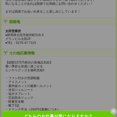
気になることがあれば面接でお気軽にお問い合わせください！
まずは面接でお会い出来ること楽しみにしています！
面接地
太田営業所
●群馬県太田市新井町516-4
グランビル太田2F
●TEL：0276-47-7115
その他応募情報
【総額10万円相当の装備品支給】
暑い季節も快適に過ごせる
ヒンヤリグッズを無料支給!!
・ファン付きの空調制服
・アイスメット
・紫外線カットの最新ヘルメット
・冷却ジェルシート
・塩分タブレット
・完全防水リュック
・軽量安全靴
・靴下3足
・ドリンク手当（200円/1勤務につき）
×
どちらのお仕事が気になりますか？