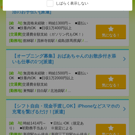
しばらく表示しない
説明会参加で全員に【現金2千円相当プレゼント】生
活のお手伝い[派遣]
[給 与]
無資格未経験：時給1300円～ ■週払い
OK ■扶養内OK ■日収1万400円以上
[交通費]
交通費全額支給（ガソリン代もOK！）
気になる！
[勤務地]
館林駅
/
茂林寺前駅
/
成島(群馬県)駅
/
…
【オープニング募集】おばあちゃんのお散歩付き添
いも仕事の1つ[派遣]
[給 与]
無資格未経験：時給1500円～ ■週払い
OK ■扶養内OK ■日収1万2000円以上
[交通費]
交通費全額支給
気になる！
[勤務地]
巣鴨駅
/
目白駅
/
北池袋駅
/
…
【シフト自由・現金手渡しOK】iPhoneなどスマホの
充電を繋げるだけ！[派遣]
[給 与]
時給1414円～ ▼日払いOK（規定あ
り） ■初勤務手当あり ※規定による
[勤務地]
新宿駅から徒歩
/
新宿三丁目駅から徒歩
/
気になる！