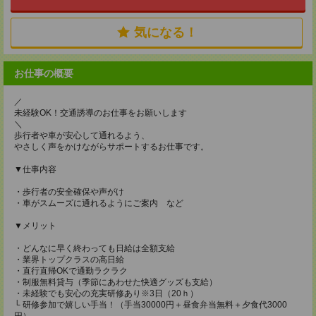
気になる！
お仕事の概要
／
未経験OK！交通誘導のお仕事をお願いします
＼
歩行者や車が安心して通れるよう、
やさしく声をかけながらサポートするお仕事です。
▼仕事内容
・歩行者の安全確保や声がけ
・車がスムーズに通れるようにご案内 など
▼メリット
・どんなに早く終わっても日給は全額支給
・業界トップクラスの高日給
・直行直帰OKで通勤ラクラク
・制服無料貸与（季節にあわせた快適グッズも支給）
・未経験でも安心の充実研修あり※3日（20ｈ）
└ 研修参加で嬉しい手当！（手当30000円＋昼食弁当無料＋夕食代3000