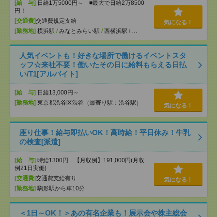
[給 与]
日給1万5000円～ ■最大で日給2万8500
円！
[交通費]
交通費規定支給
気になる！
[勤務地]
横浜駅
/
みなとみらい駅
/
西横浜駅
/
…
人気イベントも！好きな場所で働けるイベントスタ
ッフ☆来社不要！働いたその日に給料もらえる日払
い/T1[アルバイト]
[給 与]
日給13,000円～
[勤務地]
東京都渋谷区渋谷（最寄り駅：渋谷駅）
気になる！
座り仕事！給与即払いOK！高時給！平日休み！牛乳
の検査[派遣]
[給 与]
時給1300円 【月収例】191,000円(月収
例21日実働)
[交通費]
交通費支給有り
気になる！
[勤務地]
駒形駅から車10分
＜1日～OK！＞あの有名企業も！展示会や株主総会