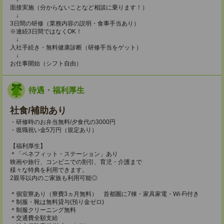
面接実施（分からないことなど相談に乗ります！）
↓
3日間の研修（業務内容の説明・食事手当あり）
※連続3日間ではなくOK！
↓
入社手続き・無料健康診断（研修手当をゲット）
↓
お仕事開始（シフト自由）
待遇・福利厚生
社食/補助あり
・研修時のお弁当無料/夕食代の3000円
・復職祝い金5万円（規定あり）
【福利厚生】
＊「ベネフィット・ステーション」あり
映画や旅行、コンビニでの割引、育児・介護まで
様々な特典を利用できます。
2親等以内のご家族も利用可能◎
＊個室寮あり（寮費3ヵ月無料） 首都圏に7棟・家具家電・Wi-Fi付き
＊制服・靴は無料貸与(預り金ゼロ)
＊制服クリーニング無料
＊交通費全額支給