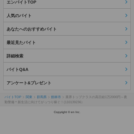
エンバイトTOP
人気のバイト
あなたへのおすすめバイト
最近見たバイト
詳細検索
バイトQ&A
アンケート&プレゼント
バイトTOP
関東
群馬県
館林市
業界トップクラスの高日給1万2000円～夜
勤警備＊新生活に向けてがっつり稼ぐ！(110139236）
Copyright © en Inc.