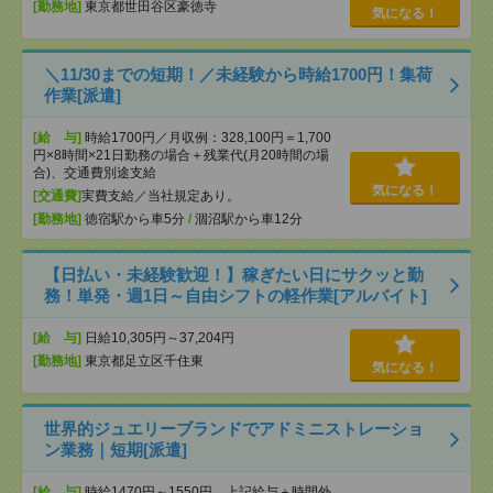
[勤務地]
東京都世田谷区豪徳寺
気になる！
＼11/30までの短期！／未経験から時給1700円！集荷
作業[派遣]
[給 与]
時給1700円／月収例：328,100円＝1,700
円×8時間×21日勤務の場合＋残業代(月20時間の場
合)、交通費別途支給
気になる！
[交通費]
実費支給／当社規定あり。
[勤務地]
徳宿駅から車5分
/
涸沼駅から車12分
【日払い・未経験歓迎！】稼ぎたい日にサクッと勤
務！単発・週1日～自由シフトの軽作業[アルバイト]
[給 与]
日給10,305円～37,204円
[勤務地]
東京都足立区千住東
気になる！
世界的ジュエリーブランドでアドミニストレーショ
ン業務｜短期[派遣]
[給 与]
時給1470円～1550円 上記給与＋時間外