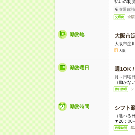
払いの制
交通費別
全額
交通費
勤務地
大阪市
大阪市淀
大阪
勤務曜日
週1OK 
月～日曜
（働かない
シ
休日休暇
勤務時間
シフト勤
（選べる
▼20：00
基
残業時間