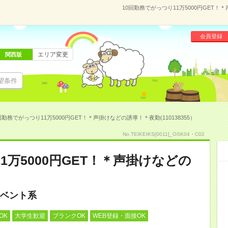
10回勤務でがっつり11万5000円GET！
会員登録
エリア変更
関西版
望条件
回勤務でがっつり11万5000円GET！＊声掛けなどの誘導！＊夜勤(110138355）
No.TEIKEIKS[0011]_OSK04・C02
1万5000円GET！＊声掛けなどの
ベント系
OK
大学生歓迎
ブランクOK
WEB登録・面接OK