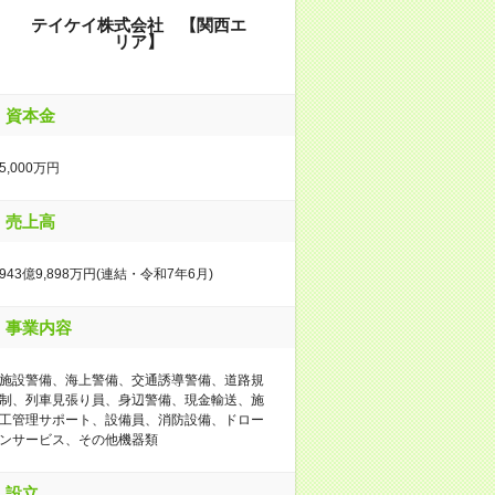
テイケイ株式会社 【関西エ
リア】
資本金
5,000万円
売上高
943億9,898万円(連結・令和7年6月)
事業内容
施設警備、海上警備、交通誘導警備、道路規
制、列車見張り員、身辺警備、現金輸送、施
工管理サポート、設備員、消防設備、ドロー
ンサービス、その他機器類
設立