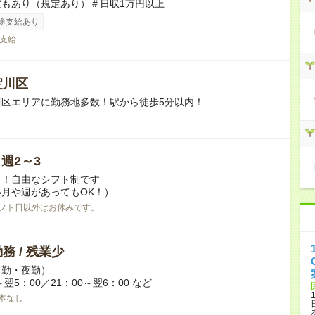
度もあり（規定あり）＃日収1万円以上
途支給あり
支給
淀川区
川区エリアに勤務地多数！駅から徒歩5分以内！
/ 週2～3
日！自由なシフト制です
月や週があってもOK！）
フト日以外はお休みです。
務 / 残業少
日勤・夜勤）
～翌5：00／21：00～翌6：00 など
本なし