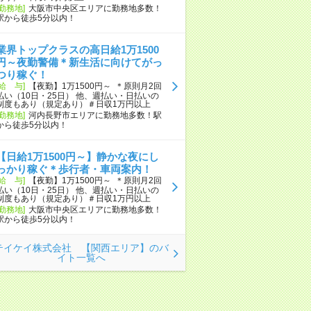
[勤務地]
大阪市中央区エリアに勤務地多数！
駅から徒歩5分以内！
業界トップクラスの高日給1万1500
円～夜勤警備＊新生活に向けてがっ
つり稼ぐ！
[給 与]
【夜勤】1万1500円～ ＊原則月2回
払い（10日・25日） 他、週払い・日払いの
制度もあり（規定あり）＃日収1万円以上
[勤務地]
河内長野市エリアに勤務地多数！駅
から徒歩5分以内！
【日給1万1500円～】静かな夜にし
っかり稼ぐ＊歩行者・車両案内！
[給 与]
【夜勤】1万1500円～ ＊原則月2回
払い（10日・25日） 他、週払い・日払いの
制度もあり（規定あり）＃日収1万円以上
[勤務地]
大阪市中央区エリアに勤務地多数！
駅から徒歩5分以内！
テイケイ株式会社 【関西エリア】のバ
イト一覧へ