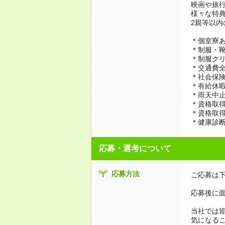
映画や旅
様々な特
2親等以内
＊個室寮あ
＊制服・靴
＊制服ク
＊交通費
＊社会保険
＊有給休
＊雨天中
＊資格取
＊資格取
＊健康診
応募・選考について
応募方法
ご応募は下
応募後に面
当社では
気になる