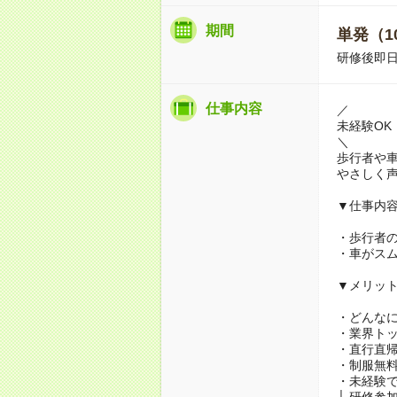
期間
単発（1
研修後即日
仕事内容
／
未経験OK
＼
歩行者や
やさしく
▼仕事内
・歩行者
・車がス
▼メリッ
・どんな
・業界ト
・直行直帰
・制服無
・未経験で
└ 研修参