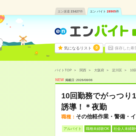
エン派遣
23427
件
エン バイト
28905
件
0
気になるリスト
保存した希
バイトTOP
関西
大阪府
淀川区
10
NEW
掲載日 :
2026
/
08
/
06
10回勤務でがっつり1
誘導！＊夜勤
その他軽作業・警備・イ
職種：
アルバイト
職種未経験OK
社会人未経験