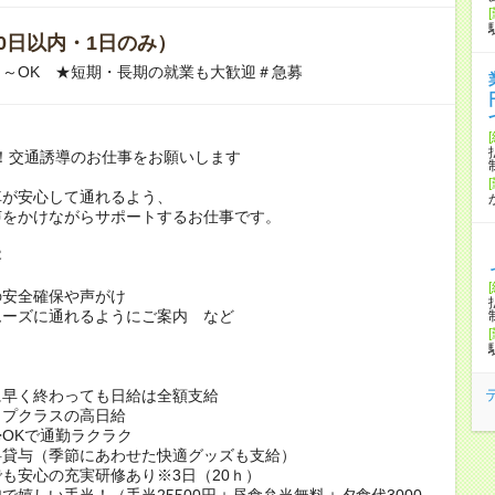
0日以内・1日のみ）
～OK ★短期・長期の就業も大歓迎＃急募
！交通誘導のお仕事をお願いします
車が安心して通れるよう、
声をかけながらサポートするお仕事です。
容
の安全確保や声がけ
ムーズに通れるようにご案内 など
ト
に早く終わっても日給は全額支給
ップクラスの高日給
OKで通勤ラクラク
料貸与（季節にあわせた快適グッズも支給）
も安心の充実研修あり※3日（20ｈ）
加で嬉しい手当！（手当25500円＋昼食弁当無料＋夕食代3000