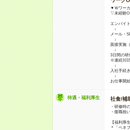
ワークO
▼Ｗワー
▽未経験O
エンバイ
↓
メール・S
↓
面接実施
↓
3日間の
※連続3
↓
入社手続
↓
お仕事開
待遇・福利厚生
社食/補
・研修時の
・復職祝い
【福利厚
＊「ベネ