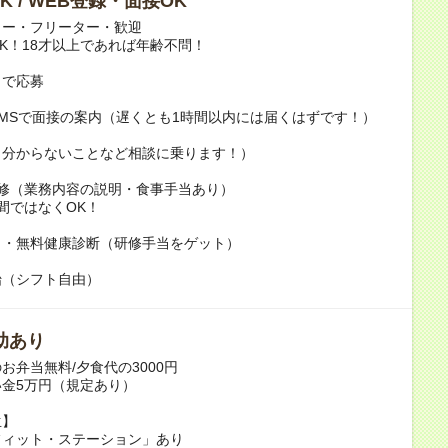
K / WEB登録・面接OK
カー・フリーター・歓迎
K！18才以上であれば年齢不問！
トで応募
MSで面接の案内（遅くとも1時間以内には届くはずです！）
（分からないことなど相談に乗ります！）
研修（業務内容の説明・食事手当あり）
日間ではなくOK！
き・無料健康診断（研修手当をゲット）
始（シフト自由）
助あり
お弁当無料/夕食代の3000円
金5万円（規定あり）
生】
フィット・ステーション」あり