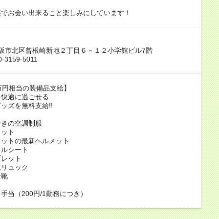
接でお会い出来ること楽しみにしています！
阪市北区曾根崎新地２丁目６－１２小学館ビル7階
-3159-5011
万円相当の装備品支給】
も快適に過ごせる
ッズを無料支給!!
付きの空調制服
メット
カットの最新ヘルメット
ェルシート
ブレット
水リュック
全靴
手当（200円/1勤務につき）