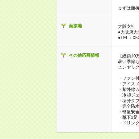
まずは面
面接地
大阪支社
●大阪府大
●TEL：050
その他応募情報
【総額10
暑い季節
ヒンヤリグ
・ファン
・アイス
・紫外線
・冷却ジ
・塩分タ
・完全防
・軽量安
・靴下3足
・ドリンク