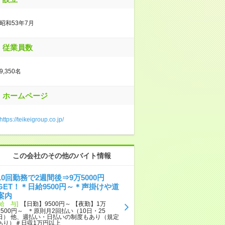
昭和53年7月
従業員数
9,350名
ホームページ
https://teikeigroup.co.jp/
この会社のその他のバイト情報
10回勤務で2週間後⇒9万5000円
GET！＊日給9500円～＊声掛けや道
案内
[給 与]
【日勤】9500円～ 【夜勤】1万
1500円～ ＊原則月2回払い（10日・25
日） 他、週払い・日払いの制度もあり（規定
あり）＃日収1万円以上