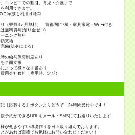
行、コンビニでの割引、育児・介護まで
典を利用できます。
のご家族も利用可能◎
り（寮費3ヵ月無料） 首都圏に7棟・家具家電・Wi-Fi付き
は無料貸与(預り金ゼロ)
リーニング無料
全額支給
完備(法令による)
暇
止時の給与保障制度あり
得を全面支援
得によって様々な手当あり
断費用会社負担（雇用時、定期）
記【応募する】ボタンよりどうぞ！24時間受付中です！
接予約ができるURLをメール・SMSにてお送りいたします！
皆様が働きやすい環境作りを日々取り組んでおります。
ことがあれば面接でお気軽にお問い合わせください！