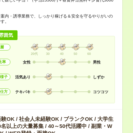
な案内・誘導業務で、しっかり稼げる＆安全を守るやりがいの
です。
雰囲気
層
20代
30
40
50
60
比率
女性
男性
様子
活気あり
しずか
仕方
テキパキ
コツコツ
OK / 社会人未経験OK / ブランクOK / 大学生
10名以上の大量募集 / 40～50代活躍中 / 副業・W