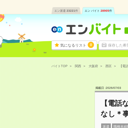
エン派遣
23221
件
エン バイト
28905
件
0
気になるリスト
保存した希
バイトTOP
関西
大阪府
西区
【電話
掲載日 :
2026
/
07
/
03
【電話
なし＊
派遣
職種未経