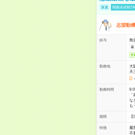
派遣
職種未経験O
志望動機
無
給与
交
大
勤務地
天
9:
勤務時間
「
な
も
【
期間
履
特徴
不