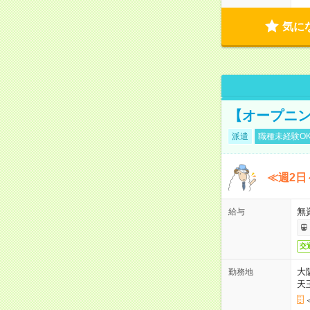
気に
【オープニン
派遣
職種未経験O
≪週2日
無
給与
交
大
勤務地
天