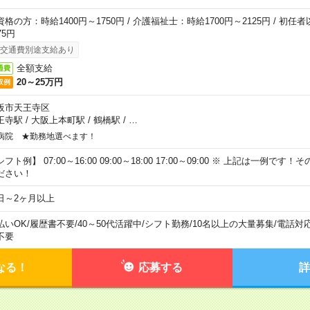
資格の方：時給1400円～1750円 / 介護福祉士：時給1700円～2125円 / 初任
75円
交通費別途支給あり
全額支給
通費
20～25万円
収例
阪市天王寺区
王寺駅
/
大阪上本町駅
/
鶴橋駅
/
…
病院 ★勤務地選べます！
フト例】 07:00～16:00 09:00～18:00 17:00～09:00 ※ 上記は一例で
ださい！
日～2ヶ月以上
払いOK
/
履歴書不要
/
40～50代活躍中
/
シフト勤務
/
10名以上の大量募集
/
電話対
不要
なる！
応募する
詳