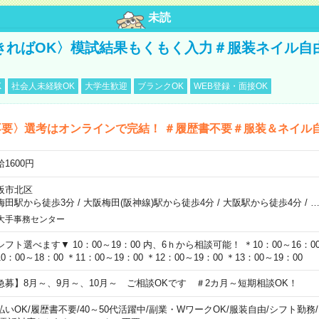
未読
きればOK〉模試結果もくもく入力＃服装ネイル自
K
社会人未経験OK
大学生歓迎
ブランクOK
WEB登録・面接OK
不要〉選考はオンラインで完結！ ＃履歴書不要＃服装＆ネイル
1600円
阪市北区
梅田駅から徒歩3分
/
大阪梅田(阪神線)駅から徒歩4分
/
大阪駅から徒歩4分
/
大手事務センター
シフト選べます▼ 10：00～19：00 内、6ｈから相談可能！ ＊10：00～16：00 
0：00～18：00 ＊11：00～19：00 ＊12：00～19：00 ＊13：00～19：00
急募】8月～、9月～、10月～ ご相談OKです ＃2カ月～短期相談OK！
払いOK
/
履歴書不要
/
40～50代活躍中
/
副業・WワークOK
/
服装自由
/
シフト勤務
/