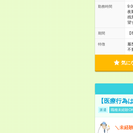
9:
勤務時間
夜
残
望
【
期間
履
特徴
不
気に
【医療行為は
派遣
職種未経験O
＼未経験