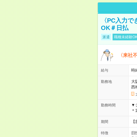
〈PC入力で
OK＃日払
派遣
職種未経験O
〈来社
時給
給与
大
勤務地
西
▼
勤務時間
＊1
【
期間
日
特徴