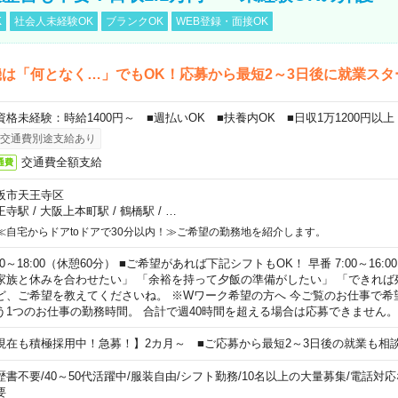
K
社会人未経験OK
ブランクOK
WEB登録・面接OK
は「何となく…」でもOK！応募から最短2～3日後に就業スタ
資格未経験：時給1400円～ ■週払いOK ■扶養内OK ■日収1万1200円以上
交通費別途支給あり
交通費全額支給
通費
阪市天王寺区
王寺駅
/
大阪上本町駅
/
鶴橋駅
/
…
≪自宅からドアtoドアで30分以内！≫ご希望の勤務地を紹介します。
00～18:00（休憩60分） ■ご希望があれば下記シフトもOK！ 早番 7:00～16:00 遅
家族と休みを合わせたい」 「余裕を持って夕飯の準備がしたい」 「できれば
ど、ご希望を教えてくださいね。 ※Wワーク希望の方へ 今ご覧のお仕事で希
う1つのお仕事の勤務時間。 合計で週40時間を超える場合は応募できません。
現在も積極採用中！急募！】2カ月～ ■ご応募から最短2～3日後の就業も相
歴書不要
/
40～50代活躍中
/
服装自由
/
シフト勤務
/
10名以上の大量募集
/
電話対応
要