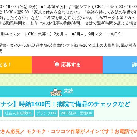
00～18:00（休憩60分） ■ご希望があれば下記シフトもOK！ 早番 7:00～16:00 遅
勤 16:30～翌9:30 「家族と休みを合わせたい」 「余裕を持って夕飯の準備
業はしたくない」 など、ご希望を教えてくださいね。 ※Wワーク希望の方へ
する勤務時間と、もう1つのお仕事の勤務時間。 合計で週40時間を超える場
8月中のスタートOK！急募！】2カ月～ ■8月～、9月スタートもOK！
歴書不要
/
40～50代活躍中
/
服装自由
/
シフト勤務
/
10名以上の大量募集
/
電話対応
要
なる！
応募する
詳
未読
ナシ】時給1400円！病院で備品のチェックなど
K
社会人未経験OK
ブランクOK
WEB登録・面接OK
さん必見／ モクモク・コツコツ作業がメインです！お電話で