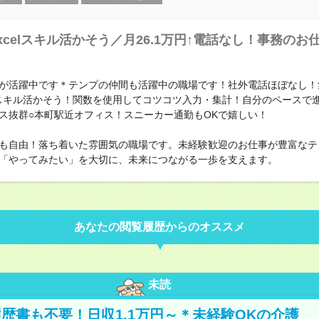
xcelスキル活かそう／月26.1万円↑電話なし！事務のお
】
が活躍中です＊テンプの仲間も活躍中の職場です！社外電話ほぼなし！
lのスキル活かそう！関数を使用してコツコツ入力・集計！自分のペースで
ス抜群○本町駅近オフィス！スニーカー通勤もOKで嬉しい！
も自由！落ち着いた雰囲気の職場です。未経験歓迎のお仕事が豊富なテ
「やってみたい」を大切に、未来につながる一歩を支えます。
あなたの閲覧履歴からのオススメ
未読
歴書も不要！日収1.1万円～＊未経験OKの介護