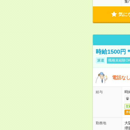
集
/
気に
時給1500
派遣
職種未経験O
電話な
時給
給与
交
月
大
勤務地
堺