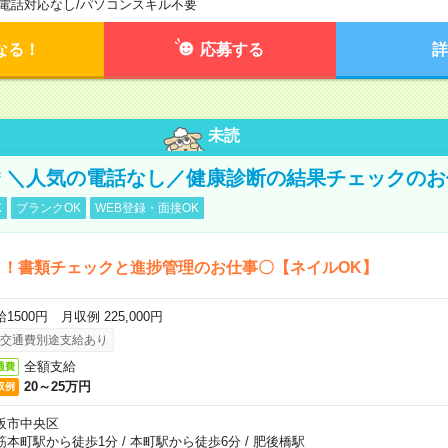
電話対応なし
/
パソコンスキル不要
なる！
応募する
詳
未読
円＊＼人気の電話なし／健康診断の結果チェックの
K
ブランクOK
WEB登録・面接OK
し！書類チェックと進捗管理のお仕事〇【ネイルOK】
1500円 月収例 225,000円
交通費別途支給あり
全額支給
通費
20～25万円
収例
阪市中央区
筋本町駅から徒歩1分
/
本町駅から徒歩6分
/
肥後橋駅