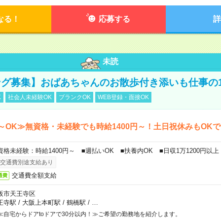
なる！
応募する
詳
未読
グ募集】おばあちゃんのお散歩付き添いも仕事の
K
社会人未経験OK
ブランクOK
WEB登録・面接OK
～OK≫無資格・未経験でも時給1400円～！土日祝休みもOK
資格未経験：時給1400円～ ■週払いOK ■扶養内OK ■日収1万1200円以上
交通費別途支給あり
交通費全額支給
通費
阪市天王寺区
王寺駅
/
大阪上本町駅
/
鶴橋駅
/
…
≪自宅からドアtoドアで30分以内！≫ご希望の勤務地を紹介します。