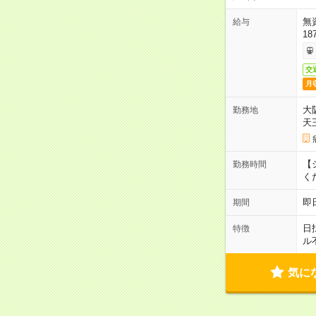
無
給与
18
交
月
大
勤務地
天
【シ
勤務時間
く
即
期間
日
特徴
ル
気に