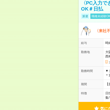
〈PC入力で
OK＃日払
派遣
職種未経験O
〈来社
時給
給与
大
勤務地
西
▼
勤務時間
＊1
【
期間
日
特徴
集
/
気に