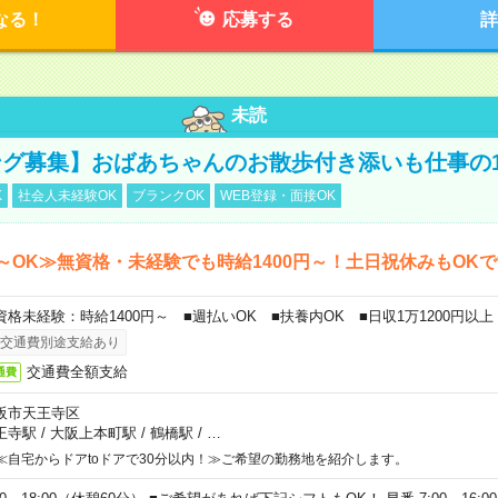
なる！
応募する
詳
未読
グ募集】おばあちゃんのお散歩付き添いも仕事の
K
社会人未経験OK
ブランクOK
WEB登録・面接OK
～OK≫無資格・未経験でも時給1400円～！土日祝休みもOK
資格未経験：時給1400円～ ■週払いOK ■扶養内OK ■日収1万1200円以上
交通費別途支給あり
交通費全額支給
通費
阪市天王寺区
王寺駅
/
大阪上本町駅
/
鶴橋駅
/
…
≪自宅からドアtoドアで30分以内！≫ご希望の勤務地を紹介します。