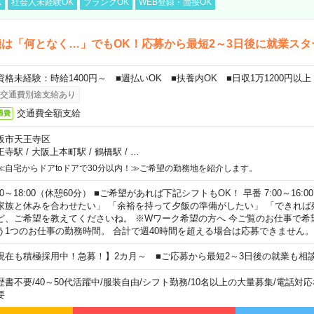
K
社会人未経験OK
ブランクOK
WEB登録・面接OK
は「何となく…」でもOK！応募から最短2～3日後に就業スタ
資格未経験：時給1400円～ ■週払いOK ■扶養内OK ■日収1万1200円以上
交通費別途支給あり
交通費全額支給
通費
阪市天王寺区
王寺駅
/
大阪上本町駅
/
鶴橋駅
/
…
≪自宅からドアtoドアで30分以内！≫ご希望の勤務地を紹介します。
00～18:00（休憩60分） ■ご希望があれば下記シフトもOK！ 早番 7:00～16:00 遅
家族と休みを合わせたい」 「余裕を持って夕飯の準備がしたい」 「できれば
ど、ご希望を教えてくださいね。 ※Wワーク希望の方へ 今ご覧のお仕事で希
う1つのお仕事の勤務時間。 合計で週40時間を超える場合は応募できません。
現在も積極採用中！急募！】2カ月～ ■ご応募から最短2～3日後の就業も相
歴書不要
/
40～50代活躍中
/
服装自由
/
シフト勤務
/
10名以上の大量募集
/
電話対応
要