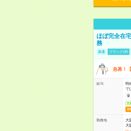
ほぼ完全在宅
務
派遣
ブランクOK
急募！【
時
給与
で
交
月
大
勤務地
大