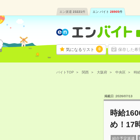
エン派遣
23221
件
エン バイト
28905
件
0
気になるリスト
保存した希
バイトTOP
関西
大阪府
中央区
時給
掲載日 :
2026
/
07
/
13
時給16
め！17
紹介予定派遣