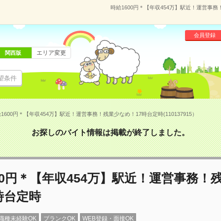
時給1600円＊【年収454万】駅近！運営事務！
会員登録
エリア変更
関西版
望条件
1600円＊【年収454万】駅近！運営事務！残業少なめ！17時台定時(110137915）
お探しのバイト情報は掲載が終了しました。
00円＊【年収454万】駅近！運営事務！
時台定時
職種未経験OK
ブランクOK
WEB登録・面接OK