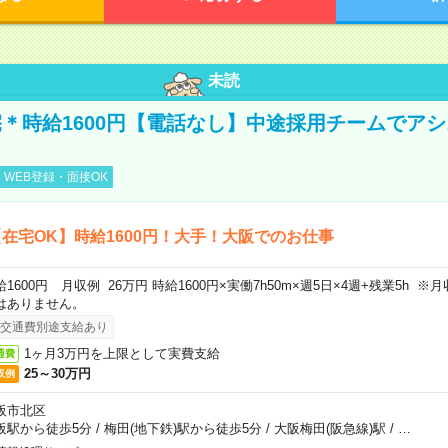
未読
＊時給1600円【電話なし】中途採用チームでア
WEB登録・面接OK
在宅OK】時給1600円！大手！大阪でのお仕事
給1600円 月収例 26万円 時給1600円×実働7h50m×週5日×4週+残業5h 
はありません。
交通費別途支給あり
1ヶ月3万円を上限として実費支給
通費
25～30万円
収例
阪市北区
阪駅から徒歩5分
/
梅田(地下鉄)駅から徒歩5分
/
大阪梅田(阪急線)駅
/
…