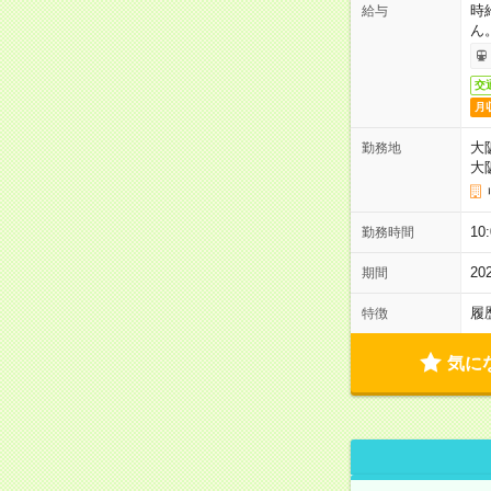
時
給与
ん
交
月
大
勤務地
大
1
勤務時間
2
期間
履
特徴
気に