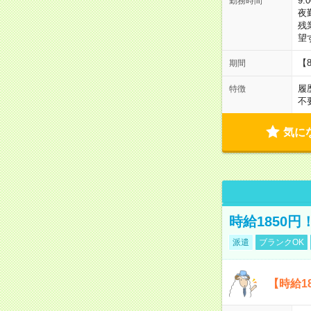
9:
勤務時間
夜
残
望
【
期間
履
特徴
不
気に
時給1850
派遣
ブランクOK
【時給1