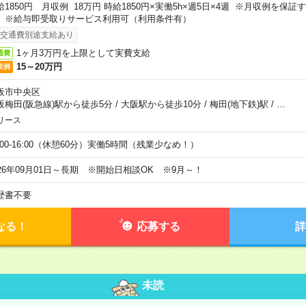
給1850円 月収例 18万円 時給1850円×実働5h×週5日×4週 ※月収例を保
。※給与即受取りサービス利用可（利用条件有）
交通費別途支給あり
1ヶ月3万円を上限として実費支給
通費
15～20万円
収例
阪市中央区
阪梅田(阪急線)駅から徒歩5分
/
大阪駅から徒歩10分
/
梅田(地下鉄)駅
/
…
リース
0:00-16:00（休憩60分）実働5時間（残業少なめ！）
026年09月01日～長期 ※開始日相談OK ※9月～！
歴書不要
なる！
応募する
詳
未読