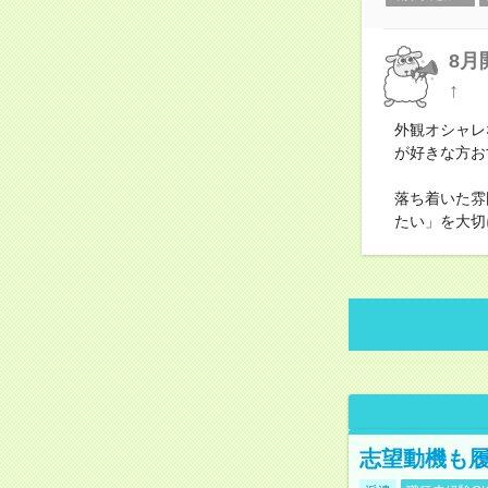
8月
↑
外観オシャレ
が好きな方お
落ち着いた雰
たい」を大切
志望動機も履