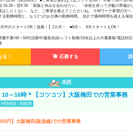
00～18:00（休憩60分） ■ご希望があれば下記シフトもOK！ 早番 7:00～16:00 遅
勤 16:30～翌9:30 「家族と休みを合わせたい」 「余裕を持って夕飯の準備
業はしたくない」 など、ご希望を教えてくださいね。 ※Wワーク希望の方へ
する勤務時間と、もう1つのお仕事の勤務時間。 合計で週40時間を超える場
8月中のスタートOK！急募！】2カ月～ ■8月～、9月スタートもOK！
歴書不要
/
40～50代活躍中
/
服装自由
/
シフト勤務
/
10名以上の大量募集
/
電話対応
要
なる！
応募する
詳
未読
円！10～16時＊【コツコツ】大阪梅田での営業事務
WEB登録・面接OK
850円】大阪梅田(阪急線)での営業事務