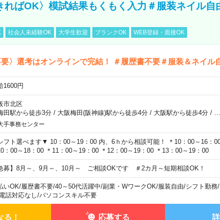
きればOK〉模試結果もくもく入力＃服装ネイル自
K
社会人未経験OK
大学生歓迎
ブランクOK
WEB登録・面接OK
不要〉選考はオンラインで完結！ ＃履歴書不要＃服装＆ネイル
1600円
阪市北区
梅田駅から徒歩3分
/
大阪梅田(阪神線)駅から徒歩4分
/
大阪駅から徒歩4分
/
大手事務センター
シフト選べます▼ 10：00～19：00 内、6ｈから相談可能！ ＊10：00～16：00 
0：00～18：00 ＊11：00～19：00 ＊12：00～19：00 ＊13：00～19：00
急募】8月～、9月～、10月～ ご相談OKです ＃2カ月～短期相談OK！
払いOK
/
履歴書不要
/
40～50代活躍中
/
副業・WワークOK
/
服装自由
/
シフト勤務
/
電話対応なし
/
パソコンスキル不要
なる！
応募する
詳