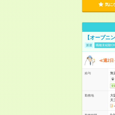
気に
【オープニン
派遣
職種未経験O
≪週2日
無
給与
交
大
勤務地
天