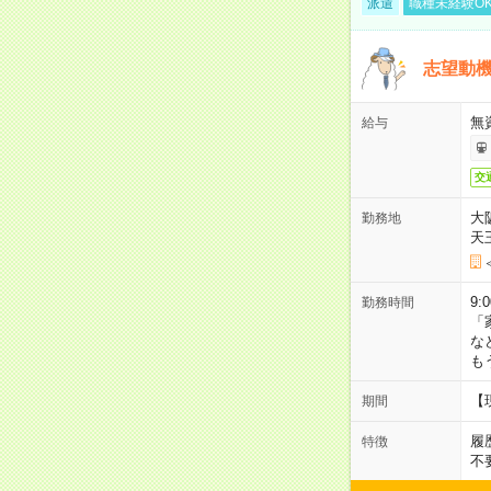
派遣
職種未経験O
志望動機
無
給与
交
大
勤務地
天
9:
勤務時間
「
な
も
【
期間
履
特徴
不