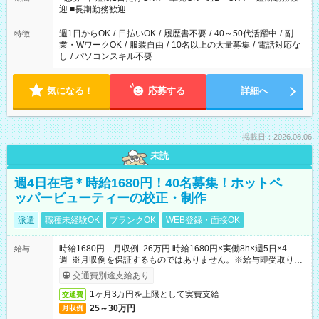
時/22-翌6時/0-翌8時 ご自身のご都合で選んで頂ける完全自由シ
迎 ■長期勤務歓迎
フト！
週1日からOK
/
日払いOK
/
履歴書不要
/
40～50代活躍中
/
副
特徴
業・WワークOK
/
服装自由
/
10名以上の大量募集
/
電話対応な
し
/
パソコンスキル不要
気になる！
応募する
詳細へ
掲載日：2026.08.06
未読
週4日在宅＊時給1680円！40名募集！ホットペ
ッパービューティーの校正・制作
派遣
職種未経験OK
ブランクOK
WEB登録・面接OK
時給1680円 月収例 26万円 時給1680円×実働8h×週5日×4
給与
週 ※月収例を保証するものではありません。※給与即受取りサ
ービス利用可（利用条件有）
交通費別途支給あり
1ヶ月3万円を上限として実費支給
交通費
25～30万円
月収例