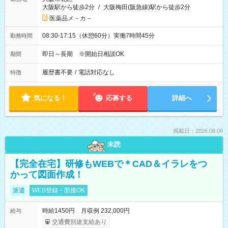
大阪駅から徒歩2分
/
大阪梅田(阪急線)駅から徒歩2分
医薬品メ－カ－
08:30-17:15（休憩60分）実働7時間45分
勤務時間
即日～長期 ※開始日相談OK
期間
履歴書不要
/
電話対応なし
特徴
気になる！
応募する
詳細へ
掲載日：2026.08.06
未読
【完全在宅】研修もWEBで＊CAD＆イラレをつ
かって図面作成！
派遣
WEB登録・面接OK
時給1450円 月収例 232,000円
給与
交通費別途支給あり