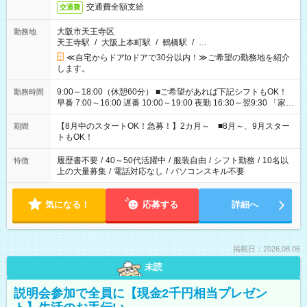
交通費全額支給
交通費
大阪市天王寺区
勤務地
天王寺駅
/
大阪上本町駅
/
鶴橋駅
/
…
≪自宅からドアtoドアで30分以内！≫ご希望の勤務地を紹介
します。
9:00～18:00（休憩60分） ■ご希望があれば下記シフトもOK！
勤務時間
早番 7:00～16:00 遅番 10:00～19:00 夜勤 16:30～翌9:30 「家族
と休みを合わせたい」 「余裕を持って夕飯の準備がしたい」
「できれば残業はしたくない」 など、ご希望を教えてください
【8月中のスタートOK！急募！】2カ月～ ■8月～、9月スター
期間
ね。 ※Wワーク希望の方へ 今ご覧のお仕事で希望する勤務時間
トもOK！
と、もう1つのお仕事の勤務時間。 合計で週40時間を超える場
合は応募できません。
履歴書不要
/
40～50代活躍中
/
服装自由
/
シフト勤務
/
10名以
特徴
上の大量募集
/
電話対応なし
/
パソコンスキル不要
気になる！
応募する
詳細へ
掲載日：2026.08.06
未読
説明会参加で全員に【現金2千円相当プレゼン