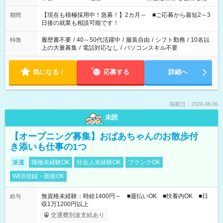
い」 「余裕を持って夕飯の準備がしたい」 「できれば残業はし
たくない」 など、ご希望を教えてくださいね。 ※Wワーク希望
【現在も積極採用中！急募！】2カ月～ ■ご応募から最短2～3
期間
の方へ 今ご覧のお仕事で希望する勤務時間と、もう1つのお仕事
日後の就業も相談可能です！
の勤務時間。 合計で週40時間を超える場合は応募できません。
履歴書不要
/
40～50代活躍中
/
服装自由
/
シフト勤務
/
10名以
特徴
上の大量募集
/
電話対応なし
/
パソコンスキル不要
気になる！
応募する
詳細へ
掲載日：2026.08.06
未読
【オープニング募集】おばあちゃんのお散歩付
き添いも仕事の1つ
派遣
職種未経験OK
社会人未経験OK
ブランクOK
WEB登録・面接OK
無資格未経験：時給1400円～ ■週払いOK ■扶養内OK ■日
給与
収1万1200円以上
交通費別途支給あり