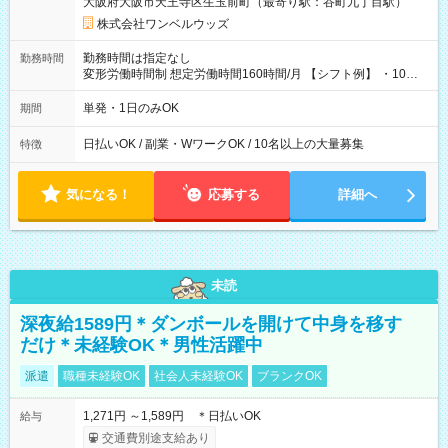
大阪府大阪市天王寺区生玉前町（最寄り駅：谷町九丁目駅）
株式会社ワンベルウッズ
勤務時間は指定なし
勤務時間
変形労働時間制 想定労働時間160時間/月 【シフト例】 ・10：
00～20：00
単発・1日のみOK
期間
日払いOK / 副業・WワークOK / 10名以上の大量募集
特徴
気になる！
応募する
詳細へ
未読
深夜給1589円＊ダンボールを開けて中身を移す
だけ＊未経験OK＊男性活躍中
派遣
職種未経験OK
社会人未経験OK
ブランクOK
1,271円 ～1,589円 ＊日払いOK
給与
交通費別途支給あり