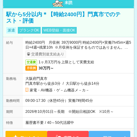
未読
駅から5分以内＊【時給2400円】門真市でのテ
スト・評価
派遣
ブランクOK
WEB登録・面接OK
時給2400円 月収例 39万9000円 時給2400円×実働7h45m×週5
給与
日×4週+残業10h ※月収例を保証するものではありません。※給
与即受取りサービス利用可（利用条件有）
交通費別途支給あり
1ヶ月3万円を上限として実費支給
交通費
30万円～
月収例
大阪府門真市
勤務地
門真市駅から徒歩3分
/
大日駅から徒歩14分
家電・AV機器・ゲ－ム機器メ－カ－
09:00-17:30（休憩45分）実働7時間45分
勤務時間
2026年10月01日～長期 ※開始日相談OK ※10月～
期間
履歴書不要
/
40～50代活躍中
特徴