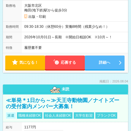
大阪市北区
勤務地
梅田(地下鉄)駅から徒歩3分
出版・印刷
09:30-18:30（休憩60分）実働8時間（残業少なめ！）
勤務時間
2026年10月01日～長期 ※開始日相談OK ※10月～！
期間
履歴書不要
特徴
気になる！
応募する
詳細へ
掲載日：2026.08.04
未読
≪単発＊1日から～≫天王寺動物園／ナイトズー
の受付案内メンバー大募集！
派遣
職種未経験OK
社会人未経験OK
大学生歓迎
ブランクOK
1177円
給与