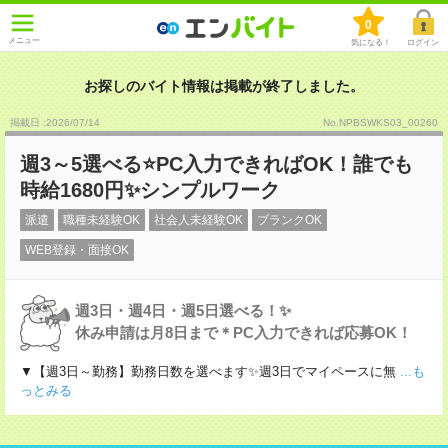
0
メニュー
気になる！
ログイン
お探しのバイト情報は掲載が終了しました。
掲載日 :2026
/
07
/
14
No.NPBSWKS03_00260
週3～5選べる⭐PC入力できればOK！誰でも
時給1680円✨シンプルワーク
派遣
職種未経験OK
社会人未経験OK
ブランクOK
WEB登録・面接OK
週3日・週4日・週5日選べる！✨
休み申請は月8日まで＊PC入力できれば応募OK！
▼【週3日～勤務】勤務日数を選べます✨週3日でマイペースに無
...も
っとみる