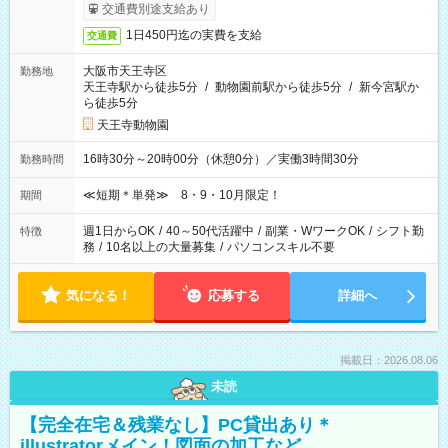
交通費別途支給あり
1日450円迄の実費を支給
交通費
大阪市天王寺区
勤務地
天王寺駅から徒歩5分
/
動物園前駅から徒歩5分
/
新今宮駅か
ら徒歩5分
天王寺動物園
16時30分～20時00分（休憩0分）／実働3時間30分
勤務時間
≪短期＊単発≫ 8・9・10月限定！
期間
週1日からOK
/
40～50代活躍中
/
副業・WワークOK
/
シフト勤
特徴
務
/
10名以上の大量募集
/
パソコンスキル不要
気になる！
応募する
詳細へ
掲載日：2026.08.06
未読
【完全在宅＆残業なし】PC貸出あり＊
illustratorメイン！図面の加工など