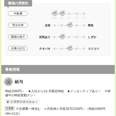
職場の雰囲気
年齢層
20代
30
40
50
60
男女比率
女性
男性
職場の様子
活気あり
しずか
仕事の仕方
テキパキ
コツコツ
募集情報
給与
時給1680円～ ★入社から2か月限定時給 ★インセンティブあり！ ※研
修中の時給変動ナシ！
交通費別途支給あり
※交通費一律含む ≪月収例≫月収28万2240円～（時給1680円
交通費
×8h×21日）