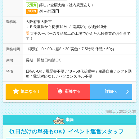
嬉しい全額支給（社内規定あり）
交通費
20～25万円
月収例
大阪府東大阪市
勤務地
ＪＲ長瀬駅から徒歩15分
/
南巽駅から徒歩10分
大手スーパーの食品加工の工場でかんたん軽作業のお仕事で
す！
〈夜勤〉 0：00～翌8：30 実働：7.5時間 休憩：60分
勤務時間
長期 開始日相談OK
期間
日払いOK
/
履歴書不要
/
40～50代活躍中
/
服装自由
/
シフト勤
特徴
務
/
電話対応なし
/
パソコンスキル不要
気になる！
応募する
詳細へ
掲載日：2026.07.30
未読
《1日だけの単発もOK》イベント運営スタッフ