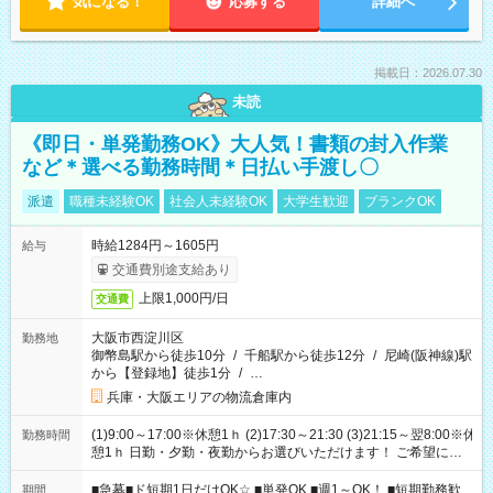
気になる！
応募する
詳細へ
掲載日：2026.07.30
未読
《即日・単発勤務OK》大人気！書類の封入作業
など＊選べる勤務時間＊日払い手渡し〇
派遣
職種未経験OK
社会人未経験OK
大学生歓迎
ブランクOK
時給1284円～1605円
給与
交通費別途支給あり
上限1,000円/日
交通費
大阪市西淀川区
勤務地
御幣島駅から徒歩10分
/
千船駅から徒歩12分
/
尼崎(阪神線)駅
から【登録地】徒歩1分
/
…
兵庫・大阪エリアの物流倉庫内
(1)9:00～17:00※休憩1ｈ (2)17:30～21:30 (3)21:15～翌8:00※休
勤務時間
憩1ｈ 日勤・夕勤・夜勤からお選びいただけます！ ご希望に合
わせて働けるお仕事です(*^^*) 【その他選べる勤務時間】 8-17
時/9-17時/9-18時/10-18時/11-21時/18-22時/20-翌4時/21-翌5
■急募■ド短期1日だけOK☆ ■単発OK ■週1～OK！ ■短期勤務歓
期間