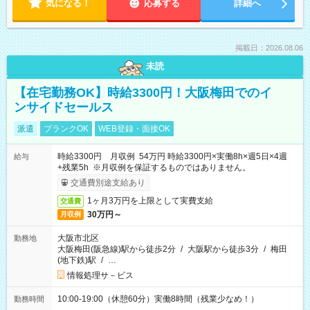
気になる！
応募する
詳細へ
掲載日：2026.08.06
未読
【在宅勤務OK】時給3300円！大阪梅田でのイ
ンサイドセールス
派遣
ブランクOK
WEB登録・面接OK
時給3300円 月収例 54万円 時給3300円×実働8h×週5日×4週
給与
+残業5h ※月収例を保証するものではありません。
交通費別途支給あり
1ヶ月3万円を上限として実費支給
交通費
30万円～
月収例
大阪市北区
勤務地
大阪梅田(阪急線)駅から徒歩2分
/
大阪駅から徒歩3分
/
梅田
(地下鉄)駅
/
…
情報処理サ－ビス
10:00-19:00（休憩60分）実働8時間（残業少なめ！）
勤務時間