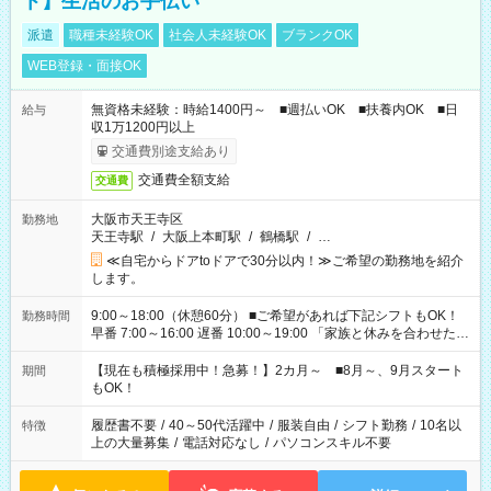
ト】生活のお手伝い
派遣
職種未経験OK
社会人未経験OK
ブランクOK
WEB登録・面接OK
無資格未経験：時給1400円～ ■週払いOK ■扶養内OK ■日
給与
収1万1200円以上
交通費別途支給あり
交通費全額支給
交通費
大阪市天王寺区
勤務地
天王寺駅
/
大阪上本町駅
/
鶴橋駅
/
…
≪自宅からドアtoドアで30分以内！≫ご希望の勤務地を紹介
します。
9:00～18:00（休憩60分） ■ご希望があれば下記シフトもOK！
勤務時間
早番 7:00～16:00 遅番 10:00～19:00 「家族と休みを合わせた
い」 「余裕を持って夕飯の準備がしたい」 「できれば残業はし
たくない」 など、ご希望を教えてくださいね。 ※Wワーク希望
【現在も積極採用中！急募！】2カ月～ ■8月～、9月スタート
期間
の方へ 今ご覧のお仕事で希望する勤務時間と、もう1つのお仕事
もOK！
の勤務時間。 合計で週40時間を超える場合は応募できません。
履歴書不要
/
40～50代活躍中
/
服装自由
/
シフト勤務
/
10名以
特徴
上の大量募集
/
電話対応なし
/
パソコンスキル不要