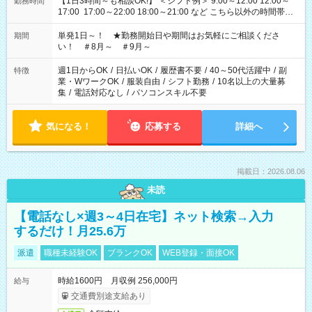
【1日3時間～も相談OK!】 ＜シフト例＞ 9:00～12:00 12:00～
勤務時間
17:00 17:00～22:00 18:00～21:00 など こちら以外の時間帯も
お気軽にご相談ください！
単発1日～！ ★勤務開始日や期間はお気軽にご相談くださ
期間
い！ ＃8月～ ＃9月～
週1日からOK
/
日払いOK
/
履歴書不要
/
40～50代活躍中
/
副
特徴
業・WワークOK
/
服装自由
/
シフト勤務
/
10名以上の大量募
集
/
電話対応なし
/
パソコンスキル不要
気になる！
応募する
詳細へ
掲載日：2026.08.06
未読
【電話なし×週3～4日在宅】ネット検索→入力
するだけ！月25.6万
派遣
職種未経験OK
ブランクOK
WEB登録・面接OK
時給1600円 月収例 256,000円
給与
交通費別途支給あり