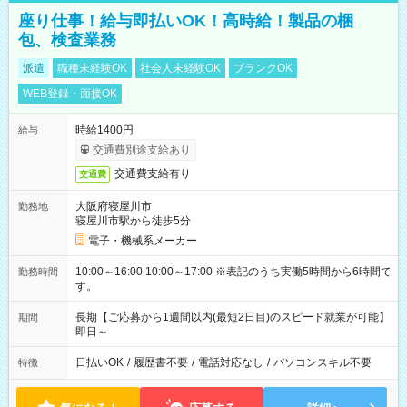
座り仕事！給与即払いOK！高時給！製品の梱
包、検査業務
派遣
職種未経験OK
社会人未経験OK
ブランクOK
WEB登録・面接OK
時給1400円
給与
交通費別途支給あり
交通費支給有り
交通費
大阪府寝屋川市
勤務地
寝屋川市駅から徒歩5分
電子・機械系メーカー
10:00～16:00 10:00～17:00 ※表記のうち実働5時間から6時間で
勤務時間
す。
長期【ご応募から1週間以内(最短2日目)のスピード就業が可能】
期間
即日～
日払いOK
/
履歴書不要
/
電話対応なし
/
パソコンスキル不要
特徴