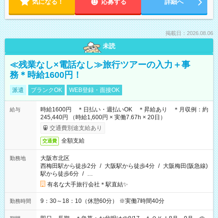
気になる！
応募する
詳細へ
掲載日：2026.08.06
未読
≪残業なし×電話なし≫旅行ツアーの入力＋事
務＊時給1600円！
派遣
ブランクOK
WEB登録・面接OK
時給1600円 ＊日払い・週払いOK ＊昇給あり ＊月収例：約
給与
245,440円 （時給1,600円 × 実働7.67h × 20日）
交通費別途支給あり
全額支給
交通費
大阪市北区
勤務地
西梅田駅から徒歩2分
/
大阪駅から徒歩4分
/
大阪梅田(阪急線)
駅から徒歩6分
/
…
有名な大手旅行会社＊駅直結✨
9：30～18：10（休憩60分） ※実働7時間40分
勤務時間