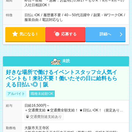
即日～長期 ＊急募：お盆明けの8/17～もＯＫ！8月～9月～の
期間
入社日相談OK！
日払いOK
/
履歴書不要
/
40～50代活躍中
/
副業・WワークOK
/
特徴
服装自由
/
電話対応なし
気になる！
応募する
詳細へ
未読
好きな場所で働けるイベントスタッフ☆人気イ
ベントも！来社不要！働いたその日に給料もら
える日払い◎｜阪
アルバイト
職種未経験OK
日給16,500円～
給与
＋交通費支給 ★交通費全額支給！ ★日払いOK！（規定あり） ┗
働いたその日に現金GET♪ お仕事後はコンビニATMから 日払
交通費別途支給あり
い分を引き落とせます！ 【試用期間】試用期間なし
大阪市天王寺区
勤務地