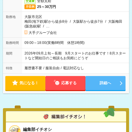
全額支給
交通費
25～30万円
月収例
大阪市北区
勤務地
梅田(地下鉄)駅から徒歩8分
/
大阪駅から徒歩7分
/
大阪梅田
(阪急線)駅
/
…
大手グループ会社
09:00～18:00(実働8時間 休憩1時間)
勤務時間
2026年09月上旬～長期 9月スタートのお仕事です！8月スター
期間
トなど開始日のご相談もお気軽にどうぞ
履歴書不要
/
服装自由
/
電話対応なし
特徴
気になる！
応募する
詳細へ
編集部イチオシ