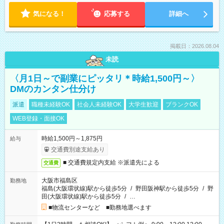
気になる！
応募する
詳細へ
掲載日：2026.08.04
未読
〈月1日～で副業にピッタリ＊時給1,500円～〉
DMのカンタン仕分け
派遣
職種未経験OK
社会人未経験OK
大学生歓迎
ブランクOK
WEB登録・面接OK
時給1,500円～1,875円
給与
交通費別途支給あり
■ 交通費規定内支給 ※派遣先による
交通費
大阪市福島区
勤務地
福島(大阪環状線)駅から徒歩5分
/
野田阪神駅から徒歩5分
/
野
田(大阪環状線)駅から徒歩5分
/
…
■物流センターなど ■勤務地選べます