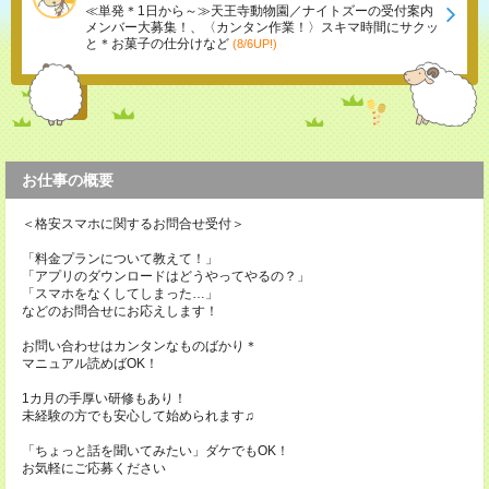
≪単発＊1日から～≫天王寺動物園／ナイトズーの受付案内
メンバー大募集！、〈カンタン作業！〉スキマ時間にサクッ
と＊お菓子の仕分けなど
(8/6UP!)
お仕事の概要
＜格安スマホに関するお問合せ受付＞
「料金プランについて教えて！」
「アプリのダウンロードはどうやってやるの？」
「スマホをなくしてしまった…」
などのお問合せにお応えします！
お問い合わせはカンタンなものばかり＊
マニュアル読めばOK！
1カ月の手厚い研修もあり！
未経験の方でも安心して始められます♫
「ちょっと話を聞いてみたい」ダケでもOK！
お気軽にご応募ください