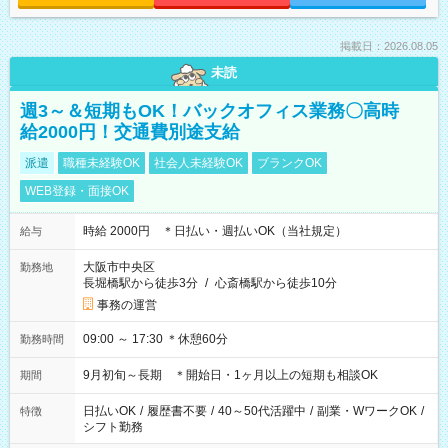
掲載日：2026.08.05
未読
週3～＆短期もOK！バックオフィス業務〇高時
給2000円！交通費別途支給
派遣
職種未経験OK
社会人未経験OK
ブランクOK
WEB登録・面接OK
時給 2000円 ＊日払い・週払いOK（当社規定）
給与
大阪市中央区
勤務地
長堀橋駅から徒歩3分
/
心斎橋駅から徒歩10分
事務の運営
09:00 ～ 17:30 ＊休憩60分
勤務時間
9月初旬～長期 ＊開始日・1ヶ月以上の短期も相談OK
期間
日払いOK
/
履歴書不要
/
40～50代活躍中
/
副業・WワークOK
/
特徴
シフト勤務