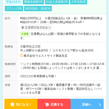
アルバイト
職種未経験OK
社会人未経験OK
大学生歓迎
ブランクOK
WEB登録・面接OK
時給1250円以上 ※週2回振込払い(水・金) 実働8時間以降は
給与
時給25％UP！ 22時～翌5時の間は時給25％UP！
交通費別途支給あり
交通費はなんば駅～現場の最寄駅までの支給となりま
交通費
す。
大阪市住之江区
勤務地
中ふ頭駅から徒歩5分
/
コスモスクエア駅から徒歩10分
株式会社ウエストサイド難波支店
▽シフト時間例 07:00～10:00 09:00～17:00 13:00～17:00 22:00
勤務時間
～29:00 他にも現場によってシフトは色々ございます☆彡 案件
次第では午前中で終わるお仕事も...！
1日だけの単発勤務も可能！
期間
週1日からOK
/
日払いOK
/
履歴書不要
/
40～50代活躍中
/
副
特徴
業・WワークOK
/
服装自由
/
シフト勤務
/
電話対応なし
/
パソ
コンスキル不要
気になる！
応募する
詳細へ