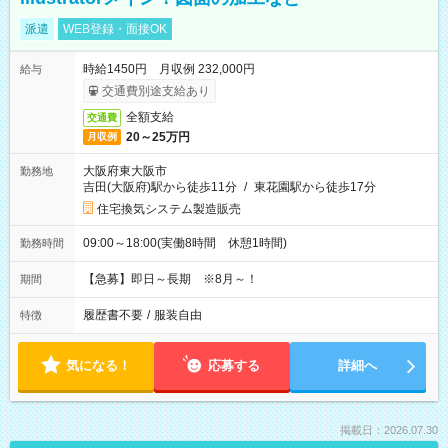
派遣
WEB登録・面接OK
時給1450円 月収例 232,000円
給与
交通費別途支給あり
全額支給
交通費
20～25万円
月収例
大阪府東大阪市
勤務地
吉田(大阪府)駅から徒歩11分
/
東花園駅から徒歩17分
住宅換気システム製造販売
09:00～18:00(実働8時間 休憩1時間)
勤務時間
【急募】即日～長期 ※8月～！
期間
履歴書不要
/
服装自由
特徴
気になる！
応募する
詳細へ
掲載日：2026.07.30