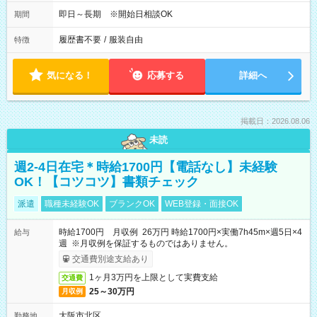
即日～長期 ※開始日相談OK
期間
履歴書不要
/
服装自由
特徴
気になる！
応募する
詳細へ
掲載日：2026.08.06
未読
週2-4日在宅＊時給1700円【電話なし】未経験
OK！【コツコツ】書類チェック
派遣
職種未経験OK
ブランクOK
WEB登録・面接OK
時給1700円 月収例 26万円 時給1700円×実働7h45m×週5日×4
給与
週 ※月収例を保証するものではありません。
交通費別途支給あり
1ヶ月3万円を上限として実費支給
交通費
25～30万円
月収例
大阪市北区
勤務地