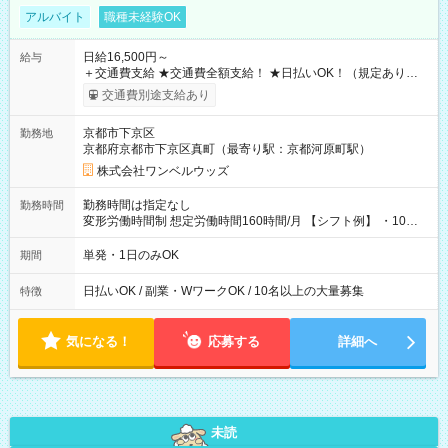
アルバイト
職種未経験OK
日給16,500円～
給与
＋交通費支給 ★交通費全額支給！ ★日払いOK！（規定あり） ┗
働いたその日に現金GET♪ お仕事後はコンビニATMから 日払
交通費別途支給あり
い分を引き落とせます！ 【試用期間】試用期間なし
京都市下京区
勤務地
京都府京都市下京区真町（最寄り駅：京都河原町駅）
株式会社ワンベルウッズ
勤務時間は指定なし
勤務時間
変形労働時間制 想定労働時間160時間/月 【シフト例】 ・10：
00～20：00
単発・1日のみOK
期間
日払いOK / 副業・WワークOK / 10名以上の大量募集
特徴
気になる！
応募する
詳細へ
未読