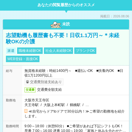
あなたの閲覧履歴からのオススメ
掲載日：2026.08.06
未読
志望動機も履歴書も不要！日収1.1万円～＊未経
験OKの介護
派遣
職種未経験OK
社会人未経験OK
ブランクOK
WEB登録・面接OK
無資格未経験：時給1400円～ ■週払いOK ■扶養内OK ■日
給与
収1万1200円以上
交通費別途支給あり
交通費全額支給
交通費
大阪市天王寺区
勤務地
天王寺駅
/
大阪上本町駅
/
鶴橋駅
/
…
≪自宅からドアtoドアで30分以内！≫ご希望の勤務地を紹介
します。
9:00～18:00（休憩60分） ■ご希望があれば下記シフトもOK！
勤務時間
早番 7:00～16:00 遅番 10:00～19:00 「家族と休みを合わせた