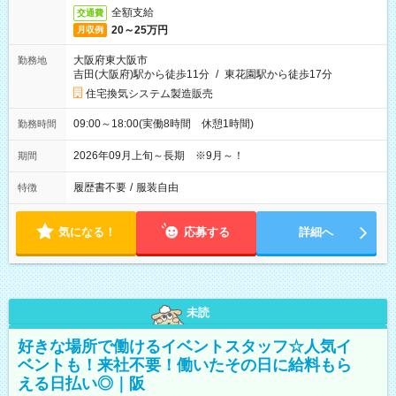
全額支給
交通費
20～25万円
月収例
大阪府東大阪市
勤務地
吉田(大阪府)駅から徒歩11分
/
東花園駅から徒歩17分
住宅換気システム製造販売
09:00～18:00(実働8時間 休憩1時間)
勤務時間
2026年09月上旬～長期 ※9月～！
期間
履歴書不要
/
服装自由
特徴
気になる！
応募する
詳細へ
未読
好きな場所で働けるイベントスタッフ☆人気イ
ベントも！来社不要！働いたその日に給料もら
える日払い◎｜阪