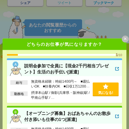
シェア
ツイート
ブックマーク
あなたの閲覧履歴からの
おすすめ
×
どちらのお仕事が気になりますか？
1
説明会参加で全員に【現金2千円相当プレゼント】生
/10
活のお手伝い[派遣]
説明会参加で全員に【現金2千円相当プレゼ
ント】生活のお手伝い[派遣]
[給 与]
無資格未経験：時給1400円～ ■週払い
OK ■扶養内OK ■日収1万1200円以上
無資格未経験：時給1400円～ ■週払
[交通費]
給与
交通費全額支給
気になる！
いOK ■扶養内OK ■日収1万1200円
[勤務地]
摂津本山駅
/
御影(兵庫県・阪神線)駅
/
甲南
以上
摂津本山駅 / 御影(兵庫県・阪神線)駅 /
気になる!
山手駅
/
…
勤務地
甲南山手駅 / …
【オープニング募集】おばあちゃんのお散歩付き添
【オープニング募集】おばあちゃんのお散歩
いも仕事の1つ[派遣]
付き添いも仕事の1つ[派遣]
[給 与]
無資格未経験：時給1400円～ ■週払い
無資格未経験：時給1400円～ ■週払