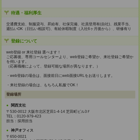
待遇・福利厚生
交通費支給、制服貸与、昇給有、社保完備、社員登用有(自社)、残業手当、
週払いOK（日払い相談可)、有給休暇制度（入社6ヶ月後から）、研修有り
登録について
web登録 or 来社登録 選べます！
ご応募後、専用コールセンターより、web登録ご希望か、来社登録ご希望か
を伺います。
（応募職種によって、登録可能な場所が異なります。）
・web登録の場合は、面接前日にweb面接URLをお送りします。
・来社登録の場合は、もちろん私服でOK！
登録場所
関西支社
〒530-0012 大阪市北区芝田1-4-14 芝田町ビル3Ｆ
TEL：0120-979-423
担当：採用担当
神戸オフィス
〒650-0021