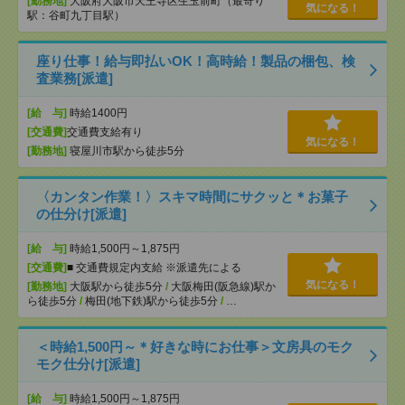
[勤務地]
大阪府大阪市天王寺区生玉前町（最寄り
気になる！
駅：谷町九丁目駅）
座り仕事！給与即払いOK！高時給！製品の梱包、検
査業務[派遣]
[給 与]
時給1400円
[交通費]
交通費支給有り
気になる！
[勤務地]
寝屋川市駅から徒歩5分
〈カンタン作業！〉スキマ時間にサクッと＊お菓子
の仕分け[派遣]
[給 与]
時給1,500円～1,875円
[交通費]
■ 交通費規定内支給 ※派遣先による
気になる！
[勤務地]
大阪駅から徒歩5分
/
大阪梅田(阪急線)駅か
ら徒歩5分
/
梅田(地下鉄)駅から徒歩5分
/
…
＜時給1,500円～＊好きな時にお仕事＞文房具のモク
モク仕分け[派遣]
[給 与]
時給1,500円～1,875円