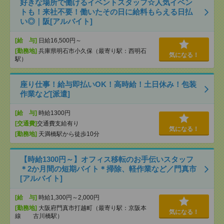
好きな場所で働けるイベントスタッフ☆人気イベン
トも！来社不要！働いたその日に給料もらえる日払
い◎｜阪[アルバイト]
[給 与]
日給16,500円～
[勤務地]
兵庫県明石市小久保（最寄り駅：西明石
気になる！
駅）
座り仕事！給与即払いOK！高時給！土日休み！包装
作業など[派遣]
[給 与]
時給1300円
[交通費]
交通費支給有り
気になる！
[勤務地]
天満橋駅から徒歩10分
【時給1300円～】オフィス移転のお手伝いスタッフ
＊2か月間の短期バイト＊掃除、軽作業など／門真市
[アルバイト]
[給 与]
時給1,300円～2,000円
[勤務地]
大阪府門真市打越町（最寄り駅：京阪本
気になる！
線 古川橋駅）