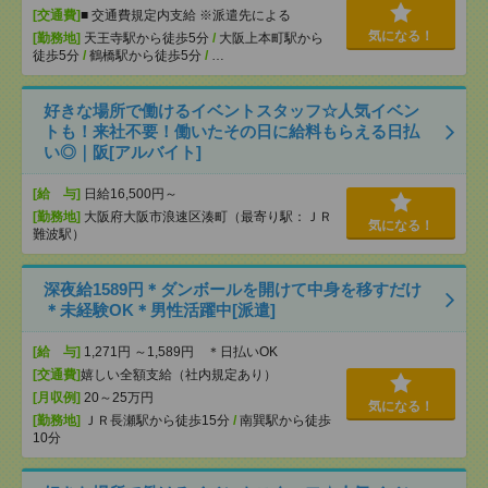
[交通費]
■ 交通費規定内支給 ※派遣先による
気になる！
[勤務地]
天王寺駅から徒歩5分
/
大阪上本町駅から
徒歩5分
/
鶴橋駅から徒歩5分
/
…
好きな場所で働けるイベントスタッフ☆人気イベン
トも！来社不要！働いたその日に給料もらえる日払
い◎｜阪[アルバイト]
[給 与]
日給16,500円～
[勤務地]
大阪府大阪市浪速区湊町（最寄り駅：ＪＲ
気になる！
難波駅）
深夜給1589円＊ダンボールを開けて中身を移すだけ
＊未経験OK＊男性活躍中[派遣]
[給 与]
1,271円 ～1,589円 ＊日払いOK
[交通費]
嬉しい全額支給（社内規定あり）
[月収例]
20～25万円
気になる！
[勤務地]
ＪＲ長瀬駅から徒歩15分
/
南巽駅から徒歩
10分