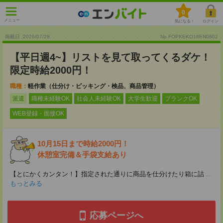
0
メニュー
気になる！
ログイン
掲載日 :2026
/
07
/
28
No.FOPKEKO18EN0602
【平日週4~】リストを見て取ってくるダケ！
限定時給2000円！
職種：
軽作業（仕分け・ピッキング・検品、商品管理）
派遣
職種未経験OK
社会人未経験OK
大学生歓迎
ブランクOK
WEB登録・面接OK
10月15日まで時給2000円！
休憩室完備＆手袋支給あり
【とにかくカンタン！】指定された通りに商品を仕分けたり箱に詰
...
もっとみる
応募ページへ