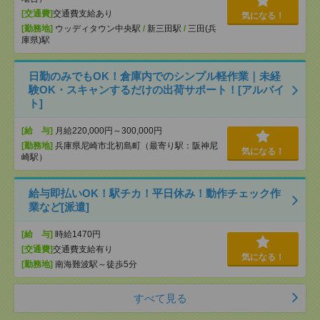
[交通費]
交通費支給あり
気になる！
[勤務地]
ウッディタウン中央駅
/
新三田駅
/
三田(兵
庫県)駅
日勤のみでもOK！倉庫内でのシンプル軽作業｜未経
験OK・スキャンするだけの出荷サポート！[アルバイ
ト]
[給 与]
月給220,000円～300,000円
[勤務地]
兵庫県尼崎市北初島町（最寄り駅：阪神尼
気になる！
崎駅）
給与即払いOK！駅チカ！平日休み！動作チェック作
業など[派遣]
[給 与]
時給1470円
[交通費]
交通費支給有り
気になる！
[勤務地]
南海難波駅～徒歩5分
すべて見る