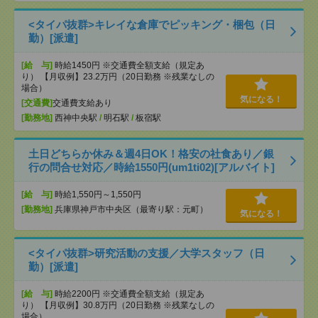
<タイパ抜群>キレイな倉庫でピッキング・梱包（日
勤）[派遣]
[給 与]
時給1450円 ※交通費全額支給（規定あ
り） 【月収例】23.2万円（20日勤務 ※残業なしの
場合）
気になる！
[交通費]
交通費支給あり
[勤務地]
西神中央駅
/
明石駅
/
板宿駅
土日どちらか休み＆週4日OK！格安の社食あり／銀
行の問合せ対応／時給1550円(um1ti02)[アルバイト]
[給 与]
時給1,550円～1,550円
[勤務地]
兵庫県神戸市中央区（最寄り駅：元町）
気になる！
<タイパ抜群>研究活動の支援／大学スタッフ（日
勤）[派遣]
[給 与]
時給2200円 ※交通費全額支給（規定あ
り） 【月収例】30.8万円（20日勤務 ※残業なしの
場合）