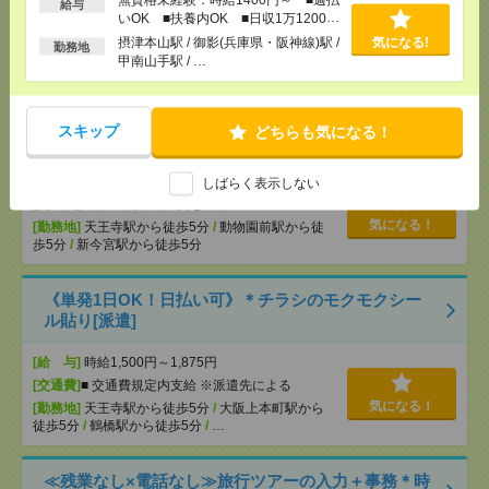
OK ■扶養内OK ■日収1万1200円以上
給与
いOK ■扶養内OK ■日収1万1200円
[交通費]
交通費全額支給
気になる！
以上
摂津本山駅 / 御影(兵庫県・阪神線)駅 /
気になる!
[勤務地]
摂津本山駅
/
御影(兵庫県・阪神線)駅
/
甲南
勤務地
甲南山手駅 / …
山手駅
/
…
≪単発＊1日から～≫天王寺動物園／ナイトズーの受
スキップ
どちらも気になる！
付案内メンバー大募集！[派遣]
[給 与]
1177円
しばらく表示しない
[交通費]
1日450円迄の実費を支給
気になる！
[勤務地]
天王寺駅から徒歩5分
/
動物園前駅から徒
歩5分
/
新今宮駅から徒歩5分
《単発1日OK！日払い可》＊チラシのモクモクシー
ル貼り[派遣]
[給 与]
時給1,500円～1,875円
[交通費]
■ 交通費規定内支給 ※派遣先による
気になる！
[勤務地]
天王寺駅から徒歩5分
/
大阪上本町駅から
徒歩5分
/
鶴橋駅から徒歩5分
/
…
≪残業なし×電話なし≫旅行ツアーの入力＋事務＊時