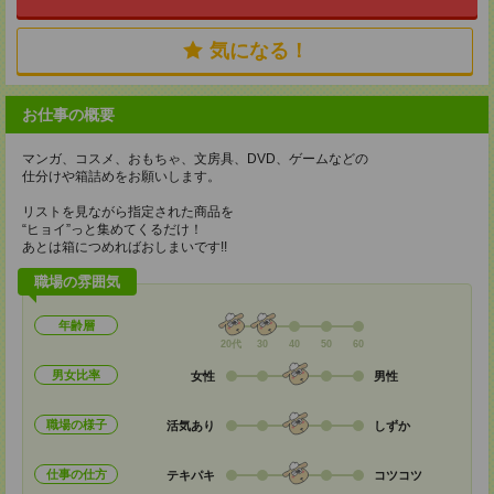
気になる！
お仕事の概要
マンガ、コスメ、おもちゃ、文房具、DVD、ゲームなどの
仕分けや箱詰めをお願いします。
リストを見ながら指定された商品を
“ヒョイ”っと集めてくるだけ！
あとは箱につめればおしまいです!!
職場の雰囲気
年齢層
20代
30
40
50
60
男女比率
女性
男性
職場の様子
活気あり
しずか
仕事の仕方
テキパキ
コツコツ