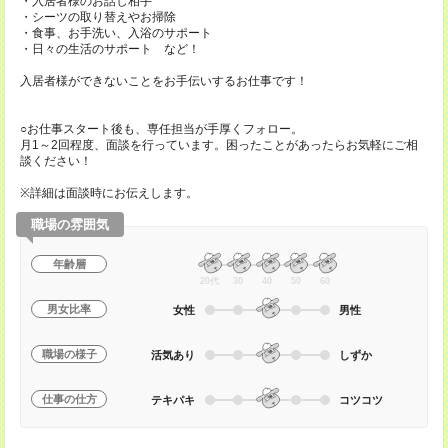
・入居者様のお話し相手
・シーツの取り替えやお掃除
・食事、お手洗い、入浴のサポート
・日々の生活のサポート など！
入居者様ができないことをお手伝いするお仕事です！
○お仕事スタート後も、専任担当が手厚くフォロー。
月1～2回程度、面談を行っています。困ったことがあったらお気軽にご相
談ください！
※詳細は面談時にお伝えします。
職場の雰囲気
年齢層
20代
30
40
50
60
男女比率
女性
男性
職場の様子
活気あり
しずか
仕事の仕方
テキパキ
コツコツ