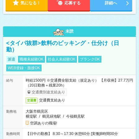
気になる！
応募する
詳細へ
未読
<タイパ抜群>飲料のピッキング・仕分け（日
勤）
派遣
職種未経験OK
社会人未経験OK
ブランクOK
WEB登録・面接OK
時給1500円 ※交通費全額支給（規定あり） 【月収例】27.7万円
給与
（20日勤務＋残業20h）
交通費別途支給あり
交通費支給あり
交通費
大阪市鶴見区
勤務地
横堤駅
/
鶴見緑地駅
/
今福鶴見駅
空調ありの職場!
【日中の勤務】 8:30～17:30 休憩60分 [実働]8時間00分
勤務時間