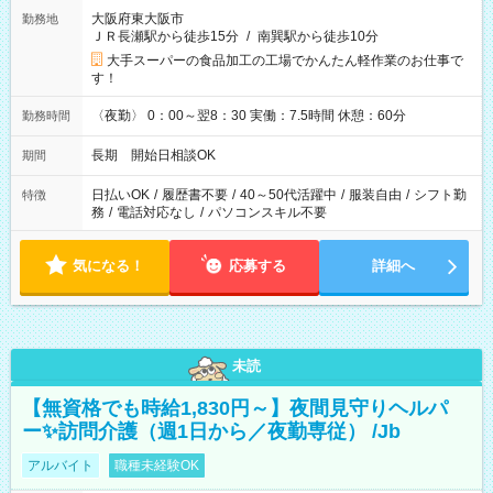
大阪府東大阪市
勤務地
ＪＲ長瀬駅から徒歩15分
/
南巽駅から徒歩10分
大手スーパーの食品加工の工場でかんたん軽作業のお仕事で
す！
〈夜勤〉 0：00～翌8：30 実働：7.5時間 休憩：60分
勤務時間
長期 開始日相談OK
期間
日払いOK
/
履歴書不要
/
40～50代活躍中
/
服装自由
/
シフト勤
特徴
務
/
電話対応なし
/
パソコンスキル不要
気になる！
応募する
詳細へ
未読
【無資格でも時給1,830円～】夜間見守りヘルパ
ー✨訪問介護（週1日から／夜勤専従） /Jb
アルバイト
職種未経験OK