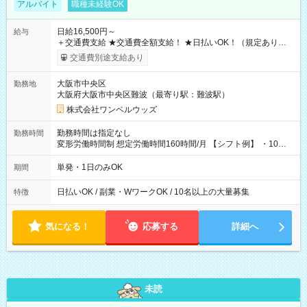
アルバイト
職種未経験OK
日給16,500円～
給与
＋交通費支給 ★交通費全額支給！ ★日払いOK！（規定あり） ┗
働いたその日に現金GET♪ お仕事後はコンビニATMから 日払
交通費別途支給あり
い分を引き落とせます！ 【試用期間】試用期間なし
大阪市中央区
勤務地
大阪府大阪市中央区難波（最寄り駅：難波駅）
株式会社ワンベルウッズ
勤務時間は指定なし
勤務時間
変形労働時間制 想定労働時間160時間/月 【シフト例】 ・10：
00～20：00
単発・1日のみOK
期間
日払いOK / 副業・WワークOK / 10名以上の大量募集
特徴
気になる！
応募する
詳細へ
未読