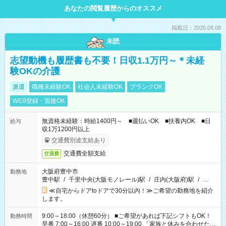
あなたの閲覧履歴からのオススメ
掲載日：2026.08.08
未読
志望動機も履歴書も不要！日収1.1万円～＊未経
験OKの介護
派遣
職種未経験OK
社会人未経験OK
ブランクOK
WEB登録・面接OK
無資格未経験：時給1400円～ ■週払いOK ■扶養内OK ■日
給与
収1万1200円以上
交通費別途支給あり
交通費全額支給
交通費
大阪府豊中市
勤務地
豊中駅
/
千里中央(大阪モノレール)駅
/
庄内(大阪府)駅
/
…
≪自宅からドアtoドアで30分以内！≫ご希望の勤務地を紹介
します。
9:00～18:00（休憩60分） ■ご希望があれば下記シフトもOK！
勤務時間
早番 7:00～16:00 遅番 10:00～19:00 「家族と休みを合わせた