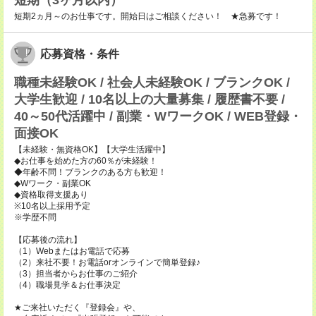
短期（3ヶ月以内）
短期2ヵ月～のお仕事です。開始日はご相談ください！ ★急募です！
応募資格・条件
職種未経験OK / 社会人未経験OK / ブランクOK /
大学生歓迎 / 10名以上の大量募集 / 履歴書不要 /
40～50代活躍中 / 副業・WワークOK / WEB登録・
面接OK
【未経験・無資格OK】【大学生活躍中】
◆お仕事を始めた方の60％が未経験！
◆年齢不問！ブランクのある方も歓迎！
◆Wワーク・副業OK
◆資格取得支援あり
※10名以上採用予定
※学歴不問
【応募後の流れ】
（1）Webまたはお電話で応募
（2）来社不要！お電話orオンラインで簡単登録♪
（3）担当者からお仕事のご紹介
（4）職場見学＆お仕事決定
★ご来社いただく『登録会』や、