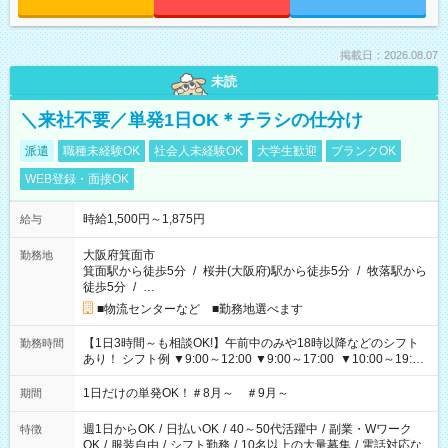
掲載日：2026.08.07
未読
＼来社不要／単発1日OK＊チラシの仕分け
派遣
職種未経験OK
社会人未経験OK
大学生歓迎
ブランクOK
WEB登録・面接OK
時給1,500円～1,875円
給与
大阪府箕面市
勤務地
箕面駅から徒歩5分
/
桜井(大阪府)駅から徒歩5分
/
牧落駅から
徒歩5分
/
…
■物流センターなど ■勤務地選べます
【1日3時間～も相談OK!】午前中のみや18時以降などのシフト
勤務時間
あり！ シフト例 ▼9:00～12:00 ▼9:00～17:00 ▼10:00～19:00
▼18:00～21:00
1日だけの単発OK！＃8月～ ＃9月～
期間
週1日からOK
/
日払いOK
/
40～50代活躍中
/
副業・Wワーク
特徴
OK
/
服装自由
/
シフト勤務
/
10名以上の大量募集
/
電話対応な