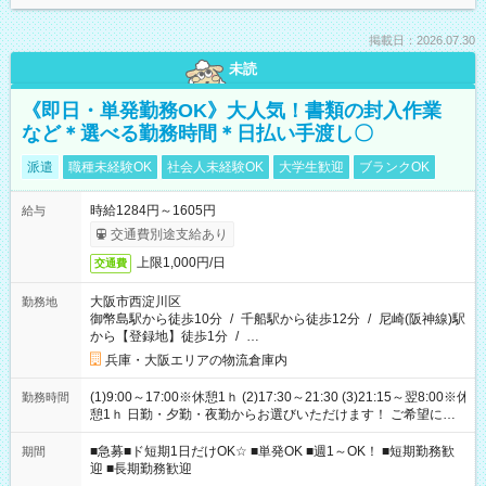
掲載日：2026.07.30
未読
《即日・単発勤務OK》大人気！書類の封入作業
など＊選べる勤務時間＊日払い手渡し〇
派遣
職種未経験OK
社会人未経験OK
大学生歓迎
ブランクOK
時給1284円～1605円
給与
交通費別途支給あり
上限1,000円/日
交通費
大阪市西淀川区
勤務地
御幣島駅から徒歩10分
/
千船駅から徒歩12分
/
尼崎(阪神線)駅
から【登録地】徒歩1分
/
…
兵庫・大阪エリアの物流倉庫内
(1)9:00～17:00※休憩1ｈ (2)17:30～21:30 (3)21:15～翌8:00※休
勤務時間
憩1ｈ 日勤・夕勤・夜勤からお選びいただけます！ ご希望に合
わせて働けるお仕事です(*^^*) 【その他選べる勤務時間】 8-17
時/9-17時/9-18時/10-18時/11-21時/18-22時/20-翌4時/21-翌5
■急募■ド短期1日だけOK☆ ■単発OK ■週1～OK！ ■短期勤務歓
期間
時/22-翌6時/0-翌8時 ご自身のご都合で選んで頂ける完全自由シ
迎 ■長期勤務歓迎
フト！