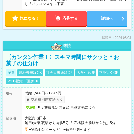
し
/
パソコンスキル不要
気になる！
応募する
詳細へ
掲載日：2026.08.08
未読
〈カンタン作業！〉スキマ時間にサクッと＊お
菓子の仕分け
派遣
職種未経験OK
社会人未経験OK
大学生歓迎
ブランクOK
WEB登録・面接OK
時給1,500円～1,875円
給与
交通費別途支給あり
■ 交通費規定内支給 ※派遣先による
交通費
大阪府池田市
勤務地
池田(大阪府)駅から徒歩5分
/
石橋阪大前駅から徒歩5分
■物流センターなど ■勤務地選べます