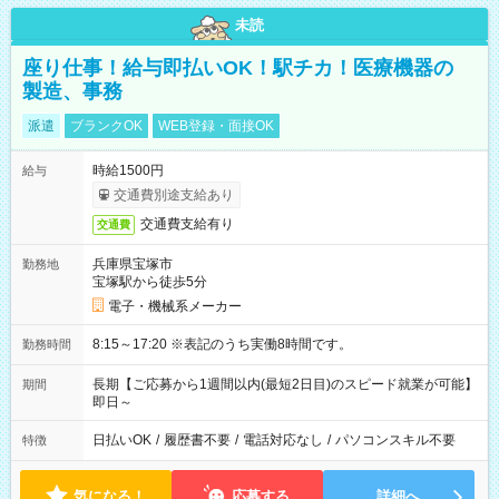
未読
座り仕事！給与即払いOK！駅チカ！医療機器の
製造、事務
派遣
ブランクOK
WEB登録・面接OK
時給1500円
給与
交通費別途支給あり
交通費支給有り
交通費
兵庫県宝塚市
勤務地
宝塚駅から徒歩5分
電子・機械系メーカー
8:15～17:20 ※表記のうち実働8時間です。
勤務時間
長期【ご応募から1週間以内(最短2日目)のスピード就業が可能】
期間
即日～
日払いOK
/
履歴書不要
/
電話対応なし
/
パソコンスキル不要
特徴
気になる！
応募する
詳細へ