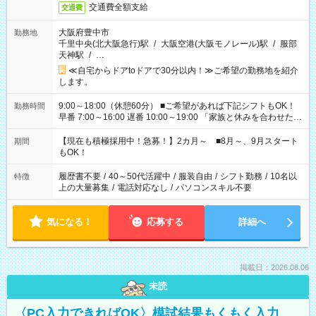
交通費全額支給
交通費
大阪府豊中市
勤務地
千里中央(北大阪急行)駅
/
大阪空港(大阪モノレール)駅
/
服部
天神駅
/
…
≪自宅からドアtoドアで30分以内！≫ご希望の勤務地を紹介
します。
9:00～18:00（休憩60分） ■ご希望があれば下記シフトもOK！
勤務時間
早番 7:00～16:00 遅番 10:00～19:00 「家族と休みを合わせた
い」 「余裕を持って夕飯の準備がしたい」 「できれば残業はし
たくない」 など、ご希望を教えてくださいね。 ※Wワーク希望
【現在も積極採用中！急募！】2カ月～ ■8月～、9月スタート
期間
の方へ 今ご覧のお仕事で希望する勤務時間と、もう1つのお仕事
もOK！
の勤務時間。 合計で週40時間を超える場合は応募できません。
履歴書不要
/
40～50代活躍中
/
服装自由
/
シフト勤務
/
10名以
特徴
上の大量募集
/
電話対応なし
/
パソコンスキル不要
気になる！
応募する
詳細へ
掲載日：2026.08.06
未読
〈PC入力できればOK〉模試結果もくもく入力