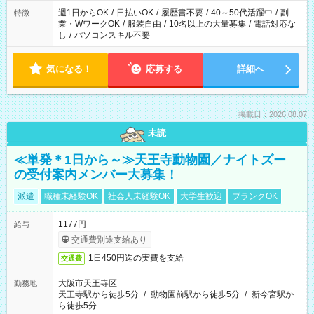
週1日からOK
/
日払いOK
/
履歴書不要
/
40～50代活躍中
/
副
特徴
業・WワークOK
/
服装自由
/
10名以上の大量募集
/
電話対応な
し
/
パソコンスキル不要
気になる！
応募する
詳細へ
掲載日：2026.08.07
未読
≪単発＊1日から～≫天王寺動物園／ナイトズー
の受付案内メンバー大募集！
派遣
職種未経験OK
社会人未経験OK
大学生歓迎
ブランクOK
1177円
給与
交通費別途支給あり
1日450円迄の実費を支給
交通費
大阪市天王寺区
勤務地
天王寺駅から徒歩5分
/
動物園前駅から徒歩5分
/
新今宮駅か
ら徒歩5分