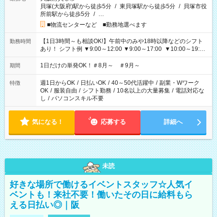
貝塚(大阪府)駅から徒歩5分
/
東貝塚駅から徒歩5分
/
貝塚市役
所前駅から徒歩5分
/
…
■物流センターなど ■勤務地選べます
【1日3時間～も相談OK!】午前中のみや18時以降などのシフト
勤務時間
あり！ シフト例 ▼9:00～12:00 ▼9:00～17:00 ▼10:00～19:00
▼18:00～21:00
1日だけの単発OK！＃8月～ ＃9月～
期間
週1日からOK
/
日払いOK
/
40～50代活躍中
/
副業・Wワーク
特徴
OK
/
服装自由
/
シフト勤務
/
10名以上の大量募集
/
電話対応な
し
/
パソコンスキル不要
気になる！
応募する
詳細へ
未読
好きな場所で働けるイベントスタッフ☆人気イ
ベントも！来社不要！働いたその日に給料もら
える日払い◎｜阪