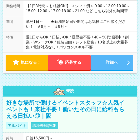
【1日3時間～も相談OK!】 ＜シフト例＞ 9:00～12:00 10:00～
勤務時間
15:00 12:00～17:00 18:00～21:00 など こちら以外の時間帯も
お気軽にご相談ください！
単発1日～！ ★勤務開始日や期間はお気軽にご相談くださ
期間
い！ ＃8月～ ＃9月～
週1日からOK
/
日払いOK
/
履歴書不要
/
40～50代活躍中
/
副
特徴
業・WワークOK
/
服装自由
/
シフト勤務
/
10名以上の大量募
集
/
電話対応なし
/
パソコンスキル不要
気になる！
応募する
詳細へ
未読
好きな場所で働けるイベントスタッフ☆人気イ
ベントも！来社不要！働いたその日に給料もら
える日払い◎｜阪
アルバイト
職種未経験OK
日給16,500円～
給与