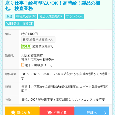
座り仕事！給与即払いOK！高時給！製品の梱
包、検査業務
派遣
職種未経験OK
社会人未経験OK
ブランクOK
WEB登録・面接OK
時給1400円
給与
交通費別途支給あり
交通費支給有り
交通費
大阪府寝屋川市
勤務地
寝屋川市駅から徒歩5分
電子・機械系メーカー
10:00～16:00 10:00～17:00 ※表記のうち実働5時間から6時間で
勤務時間
す。
長期【ご応募から1週間以内(最短2日目)のスピード就業が可能】
期間
即日～
日払いOK
/
履歴書不要
/
電話対応なし
/
パソコンスキル不要
特徴
気になる！
応募する
詳細へ