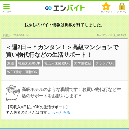
0
メニュー
気になる！
ログイン
お探しのバイト情報は掲載が終了しました。
掲載日 :2026
/
07
/
14
No.NCKK高槻_07TKT
＜週2日～＊カンタン！＞高級マンションで
買い物代行などの生活サポート！
派遣
職種未経験OK
社会人未経験OK
大学生歓迎
ブランクOK
WEB登録・面接OK
高級ホテルのような職場です！お買い物代行など生
活のサポートをお願いします＊
【高収入×日払いOKの生活サポート】
▼入居者の皆さんは自立
...もっとみる