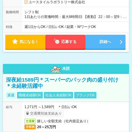
ユースタイルラボラトリー株式会社
シフト制
勤務時間
1日あたりの実働時間：最大8時間/日 【夜勤】 22：00～翌9：
00 ※週1日～OK ／ 夜勤専従 ＊＊ 勤務時間例 ＊＊ ■22時か
ら翌7時 ■23時から翌8時 ■24時から翌9時 など ※上記の時間
週1日からOK / 日払いOK / 副業・WワークOK
特徴
内で8時間勤務（休憩1時間）ご利用者様により、時間は異なり
ます。 ※曜日固定（毎週同じ曜日での勤務となります）
気になる！
応募する
詳細へ
未読
深夜給1589円＊スーパーのパック肉の盛り付け
＊未経験活躍中
派遣
職種未経験OK
社会人未経験OK
ブランクOK
1,271円 ～1,589円 ＊日払いOK
給与
交通費別途支給あり
嬉しい全額支給（社内規定あり）
交通費
20～25万円
月収例