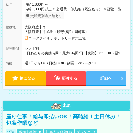
時給1,830円～
給与
時給1,830円以上 ※交通費一部支給（既定あり） ※経験・能力を
考慮して決定します 【収入例】 週1回勤務の場合：1,830円×8時
交通費別途支給あり
間×4回=5万8,560円 週3回勤務の場合：1,830円×8時間×12回
=17万5,680円 【試用期間】試用期間あり 試用期間の長さ：2ヶ
大阪府豊中市
勤務地
月 ※ 雇用形態と給与に、本採用時と異なる部分があります。 雇
大阪府豊中市旭丘（最寄り駅：岡町駅）
用形態：本採用時と同じです。 給与：時給 1,610円以上
ユースタイルラボラトリー株式会社
シフト制
勤務時間
1日あたりの実働時間：最大8時間/日 【夜勤】 22：00～翌9：
00 ※週1日～OK ／ 夜勤専従 ＊＊ 勤務時間例 ＊＊ ■22時か
ら翌7時 ■23時から翌8時 ■24時から翌9時 など ※上記の時間
週1日からOK / 日払いOK / 副業・WワークOK
特徴
内で8時間勤務（休憩1時間）ご利用者様により、時間は異なり
ます。 ※曜日固定（毎週同じ曜日での勤務となります）
気になる！
応募する
詳細へ
未読
座り仕事！給与即払いOK！高時給！土日休み！
包装作業など
派遣
職種未経験OK
社会人未経験OK
ブランクOK