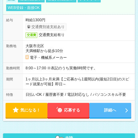
WEB登録・面接OK
時給1300円
給与
交通費別途支給あり
交通費支給有り
交通費
大阪市北区
勤務地
天満橋駅から徒歩10分
電子・機械系メーカー
8:00～17:00 ※表記のうち実働8時間です。
勤務時間
1ヶ月以上3ヶ月未満【ご応募から1週間以内(最短2日目)のスピ
期間
ード就業が可能】即日～
日払いOK
/
履歴書不要
/
電話対応なし
/
パソコンスキル不要
特徴
気になる！
応募する
詳細へ