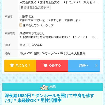
＋交通費支給 ★交通費全額支給！ ★日払いOK！（規定あり） ┗
働いたその日に現金GET♪ お仕事後はコンビニATMから 日払
交通費別途支給あり
い分を引き落とせます！ 【試用期間】試用期間なし
大阪市北区
勤務地
大阪府大阪市北区芝田（最寄り駅：大阪梅田駅）
株式会社ワンベルウッズ
勤務時間は指定なし
勤務時間
変形労働時間制 想定労働時間160時間/月 【シフト例】 ・10：
00～20：00
単発・1日のみOK
期間
日払いOK / 副業・WワークOK / 10名以上の大量募集
特徴
気になる！
応募する
詳細へ
未読
深夜給1589円＊ダンボールを開けて中身を移す
だけ＊未経験OK＊男性活躍中