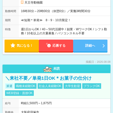
天王寺動物園
16時30分～20時00分（休憩0分）／実働3時間30分
勤務時間
≪短期＊単発≫ 8・9・10月限定！
期間
週1日からOK
/
40～50代活躍中
/
副業・WワークOK
/
シフト勤
特徴
務
/
10名以上の大量募集
/
パソコンスキル不要
気になる！
応募する
詳細へ
掲載日：2026.08.08
未読
＼来社不要／単発1日OK＊お菓子の仕分け
派遣
職種未経験OK
社会人未経験OK
大学生歓迎
ブランクOK
WEB登録・面接OK
時給1,500円～1,875円
給与
大阪府貝塚市
勤務地