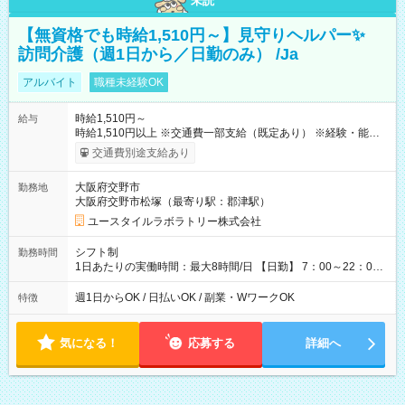
未読
【無資格でも時給1,510円～】見守りヘルパー✨
訪問介護（週1日から／日勤のみ） /Ja
アルバイト
職種未経験OK
時給1,510円～
給与
時給1,510円以上 ※交通費一部支給（既定あり） ※経験・能力を
考慮して決定します 【収入例】 週1回勤務の場合：1,510円×8時
交通費別途支給あり
間×4回=4万8,320円 週3回勤務の場合：1,510円×8時間×12回
=14万4,960円 週5回勤務の場合：1,510円×8時間×20回=24万
大阪府交野市
勤務地
1,600円 【試用期間】試用期間あり 試用期間の長さ：2ヶ月
大阪府交野市松塚（最寄り駅：郡津駅）
※ 雇用形態と給与に、本採用時と異なる部分があります。 雇用
形態：本採用時と同じです。 給与：時給 1,180円以上
ユースタイルラボラトリー株式会社
シフト制
勤務時間
1日あたりの実働時間：最大8時間/日 【日勤】 7：00～22：00
の間で4～8時間勤務（休憩時間は法定通り） ※週1日～OK ／ 1
日4時間から勤務OK ／ 夜勤なし ＊＊ 勤務時間例 ＊＊ ■7時
週1日からOK / 日払いOK / 副業・WワークOK
特徴
から11時 ■9時から18時 ■17時から21時 など ※訪問先により
変動 ※曜日固定（毎週同じ曜日勤務）
気になる！
応募する
詳細へ