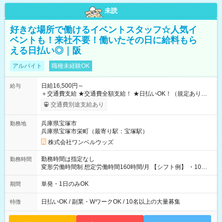
未読
好きな場所で働けるイベントスタッフ☆人気イ
ベントも！来社不要！働いたその日に給料もら
える日払い◎｜阪
アルバイト
職種未経験OK
日給16,500円～
給与
＋交通費支給 ★交通費全額支給！ ★日払いOK！（規定あり） ┗
働いたその日に現金GET♪ お仕事後はコンビニATMから 日払
交通費別途支給あり
い分を引き落とせます！ 【試用期間】試用期間なし
兵庫県宝塚市
勤務地
兵庫県宝塚市栄町（最寄り駅：宝塚駅）
株式会社ワンベルウッズ
勤務時間は指定なし
勤務時間
変形労働時間制 想定労働時間160時間/月 【シフト例】 ・10：
00～20：00
単発・1日のみOK
期間
日払いOK / 副業・WワークOK / 10名以上の大量募集
特徴