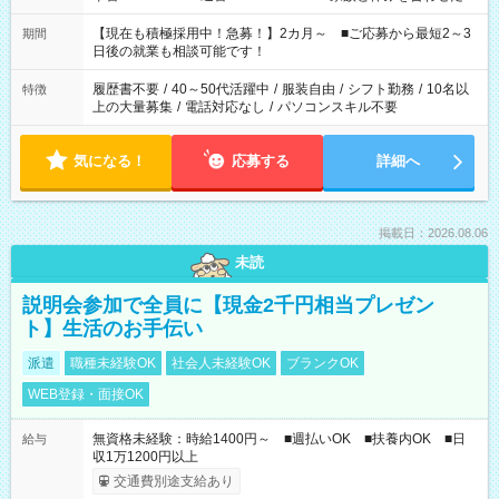
い」 「余裕を持って夕飯の準備がしたい」 「できれば残業はし
たくない」 など、ご希望を教えてくださいね。 ※Wワーク希望
【現在も積極採用中！急募！】2カ月～ ■ご応募から最短2～3
期間
の方へ 今ご覧のお仕事で希望する勤務時間と、もう1つのお仕事
日後の就業も相談可能です！
の勤務時間。 合計で週40時間を超える場合は応募できません。
履歴書不要
/
40～50代活躍中
/
服装自由
/
シフト勤務
/
10名以
特徴
上の大量募集
/
電話対応なし
/
パソコンスキル不要
気になる！
応募する
詳細へ
掲載日：2026.08.06
未読
説明会参加で全員に【現金2千円相当プレゼン
ト】生活のお手伝い
派遣
職種未経験OK
社会人未経験OK
ブランクOK
WEB登録・面接OK
無資格未経験：時給1400円～ ■週払いOK ■扶養内OK ■日
給与
収1万1200円以上
交通費別途支給あり