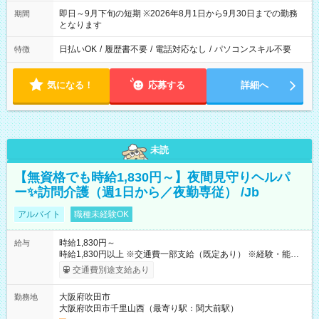
即日～9月下旬の短期 ※2026年8月1日から9月30日までの勤務
期間
となります
日払いOK
/
履歴書不要
/
電話対応なし
/
パソコンスキル不要
特徴
気になる！
応募する
詳細へ
未読
【無資格でも時給1,830円～】夜間見守りヘルパ
ー✨訪問介護（週1日から／夜勤専従） /Jb
アルバイト
職種未経験OK
時給1,830円～
給与
時給1,830円以上 ※交通費一部支給（既定あり） ※経験・能力を
考慮して決定します 【収入例】 週1回勤務の場合：1,830円×8時
交通費別途支給あり
間×4回=5万8,560円 週3回勤務の場合：1,830円×8時間×12回
=17万5,680円 【試用期間】試用期間あり 試用期間の長さ：2ヶ
大阪府吹田市
勤務地
月 ※ 雇用形態と給与に、本採用時と異なる部分があります。 雇
大阪府吹田市千里山西（最寄り駅：関大前駅）
用形態：本採用時と同じです。 給与：時給 1,610円以上