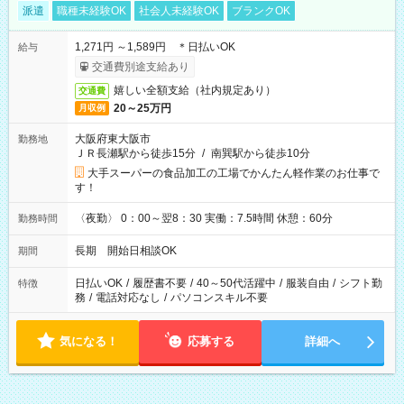
派遣
職種未経験OK
社会人未経験OK
ブランクOK
1,271円 ～1,589円 ＊日払いOK
給与
交通費別途支給あり
嬉しい全額支給（社内規定あり）
交通費
20～25万円
月収例
大阪府東大阪市
勤務地
ＪＲ長瀬駅から徒歩15分
/
南巽駅から徒歩10分
大手スーパーの食品加工の工場でかんたん軽作業のお仕事で
す！
〈夜勤〉 0：00～翌8：30 実働：7.5時間 休憩：60分
勤務時間
長期 開始日相談OK
期間
日払いOK
/
履歴書不要
/
40～50代活躍中
/
服装自由
/
シフト勤
特徴
務
/
電話対応なし
/
パソコンスキル不要
気になる！
応募する
詳細へ