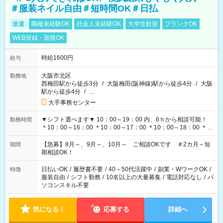
＃服装ネイル自由＃短時間OK＃日払
派遣
職種未経験OK
社会人未経験OK
大学生歓迎
ブランクOK
WEB登録・面接OK
時給1600円
給与
大阪市北区
勤務地
西梅田駅から徒歩3分
/
大阪梅田(阪神線)駅から徒歩4分
/
大阪
駅から徒歩4分
/
…
大手事務センター
▼シフト選べます▼ 10：00～19：00 内、6ｈから相談可能！
勤務時間
＊10：00～16：00 ＊10：00～17：00 ＊10：00～18：00 ＊
11：00～19：00 ＊12：00～19：00 ＊13：00～19：00
【急募】8月～、9月～、10月～ ご相談OKです ＃2カ月～短
期間
期相談OK！
日払いOK
/
履歴書不要
/
40～50代活躍中
/
副業・WワークOK
/
特徴
服装自由
/
シフト勤務
/
10名以上の大量募集
/
電話対応なし
/
パ
ソコンスキル不要
気になる！
応募する
詳細へ