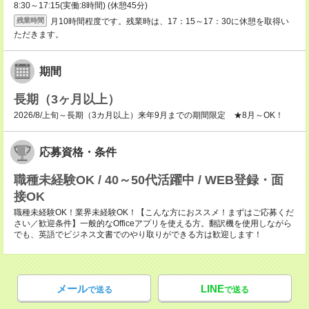
8:30～17:15(実働:8時間) (休憩45分)
月10時間程度です。残業時は、17：15～17：30に休憩を取得い
残業時間
ただきます。
期間
長期（3ヶ月以上）
2026/8/上旬～長期（3カ月以上）来年9月までの期間限定 ★8月～OK！
応募資格・条件
職種未経験OK / 40～50代活躍中 / WEB登録・面
接OK
職種未経験OK！業界未経験OK！【こんな方におススメ！まずはご応募くだ
さい／歓迎条件】一般的なOfficeアプリを使える方。翻訳機を使用しながら
でも、英語でビジネス文書でのやり取りができる方は歓迎します！
メール
LINE
で送る
で送る