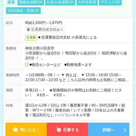
派遣
職種未経験OK
社会人未経験OK
大学生歓迎
ブランクOK
WEB登録・面接OK
時給1,500円～1,875円
給与
交通費別途支給あり
■ 交通費規定内支給 ※派遣先による
交通費
神奈川県小田原市
勤務地
小田原駅から徒歩5分
/
鴨宮駅から徒歩5分
/
国府津駅から徒
歩5分
/
…
■物流センターなど ■勤務地選べます
＜1日3時間～OK！＞ ▼ 例えば… ▼ 15:00～18:00 15:00～
勤務時間
22:00 17:00～22:00 など こちら以外の時間もお気軽にご相談く
ださい！
単発1日～！ ★勤務開始日や期間はお気軽にご相談くださ
期間
い！ ＃8月～ ＃9月～
週1日からOK
/
日払いOK
/
履歴書不要
/
40～50代活躍中
/
副
特徴
業・WワークOK
/
服装自由
/
シフト勤務
/
10名以上の大量募
集
/
電話対応なし
/
パソコンスキル不要
気になる！
応募する
詳細へ