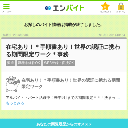
0
メニュー
気になる！
ログイン
お探しのバイト情報は掲載が終了しました。
掲載日 :2026
/
06
/
04
No.ADCA01440164
在宅あり！＊手順書あり！世界の認証に携わ
る期間限定ワーク＊事務
派遣
職種未経験OK
WEB登録・面接OK
在宅あり！＊手順書あり！世界の認証に携わる期間
限定ワーク
アルバイト・パート活躍中！来年9月までの期間限定＊＊「決まっ
...
もっとみる
あなたの閲覧履歴からのオススメ