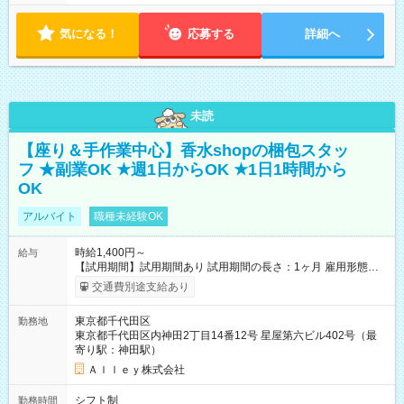
気になる！
応募する
詳細へ
未読
【座り＆手作業中心】香水shopの梱包スタッ
フ ★副業OK ★週1日からOK ★1日1時間から
OK
アルバイト
職種未経験OK
時給1,400円～
給与
【試用期間】試用期間あり 試用期間の長さ：1ヶ月 雇用形態、
給与は本採用時と同じです。
交通費別途支給あり
東京都千代田区
勤務地
東京都千代田区内神田2丁目14番12号 星屋第六ビル402号（最
寄り駅：神田駅）
Ａｌｌｅｙ株式会社
シフト制
勤務時間