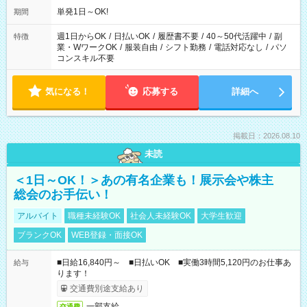
単発1日～OK!
期間
週1日からOK
/
日払いOK
/
履歴書不要
/
40～50代活躍中
/
副
特徴
業・WワークOK
/
服装自由
/
シフト勤務
/
電話対応なし
/
パソ
コンスキル不要
気になる！
応募する
詳細へ
掲載日：2026.08.10
未読
＜1日～OK！＞あの有名企業も！展示会や株主
総会のお手伝い！
アルバイト
職種未経験OK
社会人未経験OK
大学生歓迎
ブランクOK
WEB登録・面接OK
■日給16,840円～ ■日払いOK ■実働3時間5,120円のお仕事あ
給与
ります！
交通費別途支給あり
一部支給
交通費