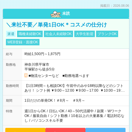
掲載日：2026.08.06
未読
＼来社不要／単発1日OK＊コスメの仕分け
派遣
職種未経験OK
社会人未経験OK
大学生歓迎
ブランクOK
WEB登録・面接OK
時給1,500円～1,875円
給与
神奈川県平塚市
勤務地
平塚駅から徒歩5分
■物流センターなど ■勤務地選べます
【1日3時間～も相談OK!】午前中のみや18時以降などのシフト
勤務時間
あり！ シフト例 ▼9:00～12:00 ▼9:00～17:00 ▼10:00～19:00
▼18:00～21:00
1日だけの単発OK！＃8月～ ＃9月～
期間
週1日からOK
/
日払いOK
/
40～50代活躍中
/
副業・Wワーク
特徴
OK
/
服装自由
/
シフト勤務
/
10名以上の大量募集
/
電話対応な
し
/
パソコンスキル不要