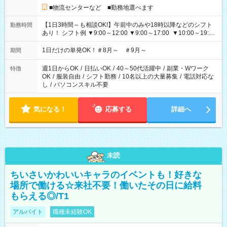
■物流センターなど ■勤務地選べます
【1日3時間～も相談OK!】午前中のみや18時以降などのシフト
勤務時間
あり！ シフト例 ▼9:00～12:00 ▼9:00～17:00 ▼10:00～19:00
▼18:00～21:00
1日だけの単発OK！＃8月～ ＃9月～
期間
週1日からOK
/
日払いOK
/
40～50代活躍中
/
副業・Wワーク
特徴
OK
/
服装自由
/
シフト勤務
/
10名以上の大量募集
/
電話対応な
し
/
パソコンスキル不要
気になる！
応募する
詳細へ
未読
ちいさいかわいいキャラのイベントも！好きな
場所で働ける☆来社不要！働いたその日に給料
もらえる◎/T1
アルバイト
職種未経験OK