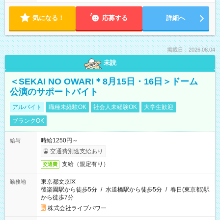
気になる！
応募する
詳細へ
掲載日：2026.08.04
未読
＜SEKAI NO OWARI＊8月15日・16日＞ドーム
公演のサポートバイト
アルバイト
職種未経験OK
社会人未経験OK
大学生歓迎
ブランクOK
時給1250円～
給与
交通費別途支給あり
支給（規定有り）
交通費
東京都文京区
勤務地
後楽園駅から徒歩5分
/
水道橋駅から徒歩5分
/
春日(東京都)駅
から徒歩7分
株式会社ライブパワー