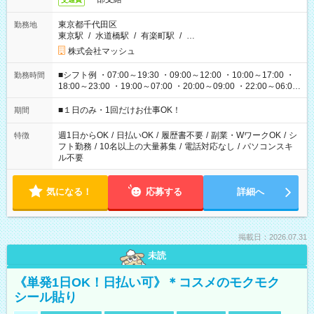
東京都千代田区
勤務地
東京駅
/
水道橋駅
/
有楽町駅
/
…
株式会社マッシュ
■シフト例 ・07:00～19:30 ・09:00～12:00 ・10:00～17:00 ・
勤務時間
18:00～23:00 ・19:00～07:00 ・20:00～09:00 ・22:00～06:00
etc ★最短で3時間で5,120円のお仕事から 15時間で2万円近く稼
げるお仕事も！ ご希望のお時間に合わせてご紹介！ ※シフトは
■１日のみ・1回だけお仕事OK！
期間
現場によって異なります。 ※勿論、休憩時間はあるのでご安心
ください！
週1日からOK
/
日払いOK
/
履歴書不要
/
副業・WワークOK
/
シ
特徴
フト勤務
/
10名以上の大量募集
/
電話対応なし
/
パソコンスキ
ル不要
気になる！
応募する
詳細へ
掲載日：2026.07.31
未読
《単発1日OK！日払い可》＊コスメのモクモク
シール貼り