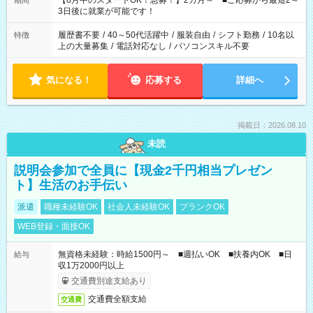
【8月中のスタートOK！急募！】2カ月～ ■ご応募から最短2～
期間
ね。 ※Wワーク希望の方へ 今ご覧のお仕事で希望する勤務時間
3日後に就業が可能です！
と、もう1つのお仕事の勤務時間。 合計で週40時間を超える場
合は応募できません。
履歴書不要
/
40～50代活躍中
/
服装自由
/
シフト勤務
/
10名以
特徴
上の大量募集
/
電話対応なし
/
パソコンスキル不要
気になる！
応募する
詳細へ
掲載日：2026.08.10
未読
説明会参加で全員に【現金2千円相当プレゼン
ト】生活のお手伝い
派遣
職種未経験OK
社会人未経験OK
ブランクOK
WEB登録・面接OK
無資格未経験：時給1500円～ ■週払いOK ■扶養内OK ■日
給与
収1万2000円以上
交通費別途支給あり
交通費全額支給
交通費