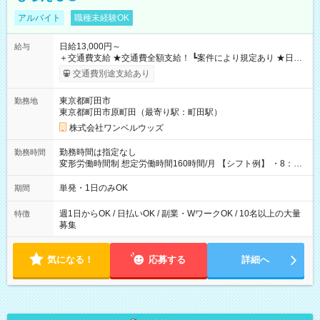
アルバイト
職種未経験OK
日給13,000円～
給与
＋交通費支給 ★交通費全額支給！ ┗案件により規定あり ★日払
いOK！（規定あり） ┗働いたその日に現金GET♪ お仕事後はコ
交通費別途支給あり
ンビニATMから 日払い分を引き落とせます！ 【試用期間】試
用期間なし
東京都町田市
勤務地
東京都町田市原町田（最寄り駅：町田駅）
株式会社ワンベルウッズ
勤務時間は指定なし
勤務時間
変形労働時間制 想定労働時間160時間/月 【シフト例】 ・8：00
～21：00
単発・1日のみOK
期間
週1日からOK / 日払いOK / 副業・WワークOK / 10名以上の大量
特徴
募集
気になる！
応募する
詳細へ