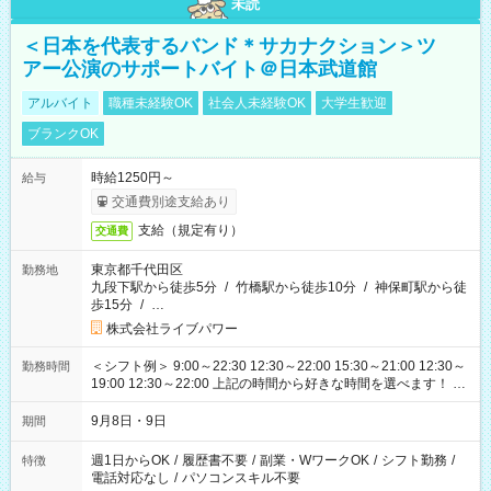
未読
＜日本を代表するバンド＊サカナクション＞ツ
アー公演のサポートバイト＠日本武道館
アルバイト
職種未経験OK
社会人未経験OK
大学生歓迎
ブランクOK
時給1250円～
給与
交通費別途支給あり
支給（規定有り）
交通費
東京都千代田区
勤務地
九段下駅から徒歩5分
/
竹橋駅から徒歩10分
/
神保町駅から徒
歩15分
/
…
株式会社ライブパワー
＜シフト例＞ 9:00～22:30 12:30～22:00 15:30～21:00 12:30～
勤務時間
19:00 12:30～22:00 上記の時間から好きな時間を選べます！ ※
時間は変更となる可能性があります
9月8日・9日
期間
週1日からOK
/
履歴書不要
/
副業・WワークOK
/
シフト勤務
/
特徴
電話対応なし
/
パソコンスキル不要