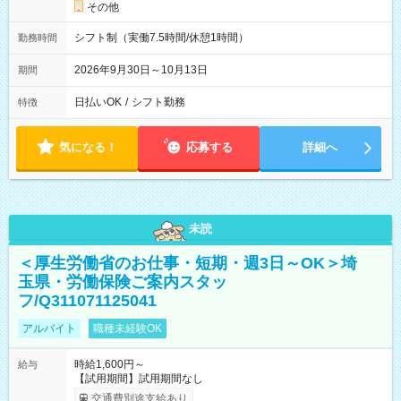
その他
シフト制（実働7.5時間/休憩1時間）
勤務時間
2026年9月30日～10月13日
期間
日払いOK
/
シフト勤務
特徴
気になる！
応募する
詳細へ
未読
＜厚生労働省のお仕事・短期・週3日～OK＞埼
玉県・労働保険ご案内スタッ
フ/Q311071125041
アルバイト
職種未経験OK
時給1,600円～
給与
【試用期間】試用期間なし
交通費別途支給あり