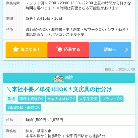
＜シフト例＞ 7:00～23:00 13:30～22:00 上記の時間から好きな
勤務時間
時間を選べます！ ※時間は変更となる可能性があります
急募！8月15日・16日
期間
週1日からOK
/
履歴書不要
/
副業・WワークOK
/
シフト勤務
/
特徴
電話対応なし
/
パソコンスキル不要
気になる！
応募する
詳細へ
掲載日：2026.08.08
未読
＼来社不要／単発1日OK＊文房具の仕分け
派遣
職種未経験OK
社会人未経験OK
大学生歓迎
ブランクOK
WEB登録・面接OK
時給1,500円～1,875円
給与
神奈川県厚木市
勤務地
本厚木駅から徒歩5分
/
愛甲石田駅から徒歩5分