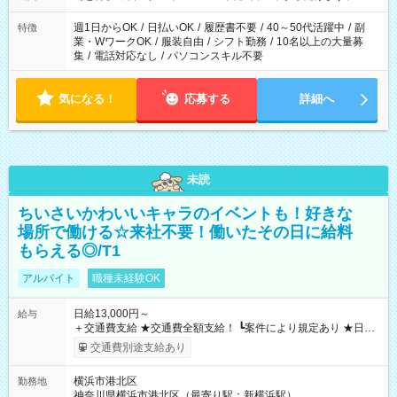
週1日からOK
/
日払いOK
/
履歴書不要
/
40～50代活躍中
/
副
特徴
業・WワークOK
/
服装自由
/
シフト勤務
/
10名以上の大量募
集
/
電話対応なし
/
パソコンスキル不要
気になる！
応募する
詳細へ
未読
ちいさいかわいいキャラのイベントも！好きな
場所で働ける☆来社不要！働いたその日に給料
もらえる◎/T1
アルバイト
職種未経験OK
日給13,000円～
給与
＋交通費支給 ★交通費全額支給！ ┗案件により規定あり ★日払
いOK！（規定あり） ┗働いたその日に現金GET♪ お仕事後はコ
交通費別途支給あり
ンビニATMから 日払い分を引き落とせます！ 【試用期間】試
用期間なし
横浜市港北区
勤務地
神奈川県横浜市港北区（最寄り駅：新横浜駅）