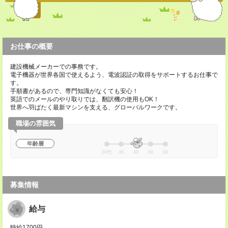
お仕事の概要
建設機械メーカーでの事務です。
電子機器が世界各国で使えるよう、電波認証の取得をサポートするお仕事で
す。
手順書があるので、専門知識がなくても安心！
英語でのメールのやり取りでは、翻訳機の使用もOK！
世界へ羽ばたく最新マシンを支える、グローバルワークです。
職場の雰囲気
年齢層
20代
30
40
50
60
募集情報
給与
時給1700円