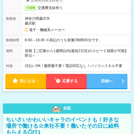
交通費別途支給あり
交通費支給有り
交通費
神奈川県藤沢市
勤務地
藤沢駅
電子・機械系メーカー
8:00～16:45 ※表記のうち実働7時間45分です。
勤務時間
長期【ご応募から1週間以内(最短2日目)のスピード就業が可能】
期間
即日～
日払いOK
/
履歴書不要
/
電話対応なし
/
パソコンスキル不要
特徴
気になる！
応募する
詳細へ
未読
ちいさいかわいいキャラのイベントも！好きな
場所で働ける☆来社不要！働いたその日に給料
もらえる◎/T1