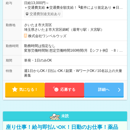
日給13,000円～
給与
＋交通費支給 ★交通費全額支給！ ┗案件により規定あり ★日払
いOK！（規定あり） ┗働いたその日に現金GET♪ お仕事後はコ
交通費別途支給あり
ンビニATMから 日払い分を引き落とせます！ 【試用期間】試
用期間なし
さいたま市大宮区
勤務地
埼玉県さいたま市大宮区錦町（最寄り駅：大宮駅）
株式会社ワンベルウッズ
勤務時間は指定なし
勤務時間
変形労働時間制 想定労働時間160時間/月 【シフト例】 ・8：00
～21：00
単発・1日のみOK
期間
週1日からOK / 日払いOK / 副業・WワークOK / 10名以上の大量
特徴
募集
気になる！
応募する
詳細へ
未読
座り仕事！給与即払いOK！日勤のお仕事！薬品