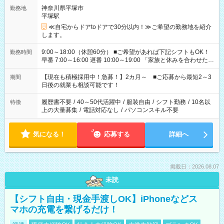
神奈川県平塚市
勤務地
平塚駅
≪自宅からドアtoドアで30分以内！≫ご希望の勤務地を紹介
します。
9:00～18:00（休憩60分） ■ご希望があれば下記シフトもOK！
勤務時間
早番 7:00～16:00 遅番 10:00～19:00 「家族と休みを合わせた
い」 「余裕を持って夕飯の準備がしたい」 「できれば残業はし
たくない」 など、ご希望を教えてくださいね。 ※Wワーク希望
【現在も積極採用中！急募！】2カ月～ ■ご応募から最短2～3
期間
の方へ 今ご覧のお仕事で希望する勤務時間と、もう1つのお仕事
日後の就業も相談可能です！
の勤務時間。 合計で週40時間を超える場合は応募できません。
履歴書不要
/
40～50代活躍中
/
服装自由
/
シフト勤務
/
10名以
特徴
上の大量募集
/
電話対応なし
/
パソコンスキル不要
気になる！
応募する
詳細へ
掲載日：2026.08.07
未読
【シフト自由・現金手渡しOK】iPhoneなどス
マホの充電を繋げるだけ！