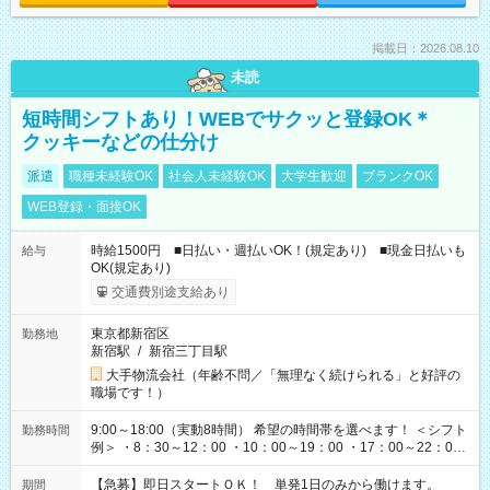
掲載日：2026.08.10
未読
短時間シフトあり！WEBでサクッと登録OK＊
クッキーなどの仕分け
派遣
職種未経験OK
社会人未経験OK
大学生歓迎
ブランクOK
WEB登録・面接OK
時給1500円 ■日払い・週払いOK！(規定あり) ■現金日払いも
給与
OK(規定あり)
交通費別途支給あり
東京都新宿区
勤務地
新宿駅
/
新宿三丁目駅
大手物流会社（年齢不問／「無理なく続けられる」と好評の
職場です！）
9:00～18:00（実動8時間） 希望の時間帯を選べます！ ＜シフト
勤務時間
例＞ ・8：30～12：00 ・10：00～19：00 ・17：00～22：00
・13：00～22：00 ・22：00～翌6：00 など
【急募】即日スタートＯＫ！ 単発1日のみから働けます。
期間