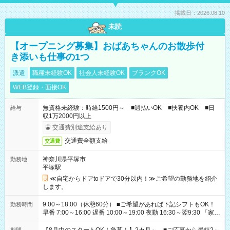
掲載日：2026.08.10
未読
【オープニング募集】おばあちゃんのお散歩付
き添いも仕事の1つ
派遣
職種未経験OK
社会人未経験OK
ブランクOK
WEB登録・面接OK
無資格未経験：時給1500円～ ■週払いOK ■扶養内OK ■日
給与
収1万2000円以上
交通費別途支給あり
交通費全額支給
交通費
神奈川県平塚市
勤務地
平塚駅
≪自宅からドアtoドアで30分以内！≫ご希望の勤務地を紹介
します。
9:00～18:00（休憩60分） ■ご希望があれば下記シフトもOK！
勤務時間
早番 7:00～16:00 遅番 10:00～19:00 夜勤 16:30～翌9:30 「家族
と休みを合わせたい」 「余裕を持って夕飯の準備がしたい」
「できれば残業はしたくない」 など、ご希望を教えてください