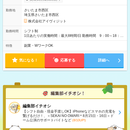
さいたま市西区
勤務地
埼玉県さいたま市西区
株式会社アイヴィジット
シフト制
勤務時間
1日あたりの実働時間：最大8時間/日 勤務時間 9：00～18：
00(実働8h、休憩1h) 土日祝含む週3日～OK、シフト制 ※もちろ
ん週5日勤務もOK♪ 勤務期間：2026年8月12日～9月9日※リスト
副業・WワークOK
特徴
全件完了で業務終了
気になる！
応募する
詳細へ
編集部イチオシ
【シフト自由・現金手渡しOK】iPhoneなどスマホの充電を
繋げるだけ！、＜SEKAI NO OWARI＊8月15日・16日＞ド
ーム公演のサポートバイトなど
(8/10UP!)