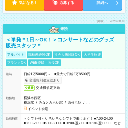
気になる！
応募する
詳細へ
掲載日：2026.08.10
未読
＜単発＊1日～OK！＞コンサートなどのグッズ
販売スタッフ＊
アルバイト
職種未経験OK
社会人未経験OK
大学生歓迎
ブランクOK
WEB登録・面接OK
日給1万5000円～ ■最大で日給2万8500円！
給与
交通費別途支給あり
交通費規定支給
交通費
横浜市西区
勤務地
横浜駅
/
みなとみらい駅
/
西横浜駅
/
…
イベント会場
＜シフト例＞ いろいろなシフトで働けます！ ■7:00-24:00
勤務時間
■8:00-21:00 ■9:00-21:00 ■18:00-翌7:00 ■20:30-翌11:00 など