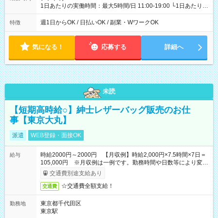
1日あたりの実働時間：最大5時間/日 11:00-19:00 └1日あたりの
実働時間：1-5時間 └上記の時間帯内であれば、いつでも勤務可
能！ └平日・土曜日の中で、お好きな曜日でご勤務いただけま
週1日からOK / 日払いOK / 副業・WワークOK
特徴
す！ 【シフト例】 ・11:00～14:00 ・16:30～19:00 ・13:00～
18:00 などのように、自由な働き方が可能なお仕事です！
気になる！
応募する
詳細へ
未読
【短期高時給○】紳士レザーバッグ販売のお仕
事【東京大丸】
派遣
WEB登録・面接OK
時給2000円～2000円 【月収例】時給2,000円×7.5時間×7日＝
給与
105,000円 ※月収例は一例です。勤務時間や日数等により変動
いたします。
交通費別途支給あり
☆交通費全額支給！
交通費
東京都千代田区
勤務地
東京駅