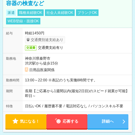
容器の検査など
派遣
職種未経験OK
社会人未経験OK
ブランクOK
WEB登録・面接OK
時給1450円
給与
交通費別途支給あり
交通費支給有り
交通費
神奈川県秦野市
勤務地
渋沢駅から徒歩15分
日用品医薬関係
13:00～22:00 ※表記のうち実働8時間です。
勤務時間
長期【ご応募から1週間以内(最短2日目)のスピード就業が可能】
期間
即日～
日払いOK
/
履歴書不要
/
電話対応なし
/
パソコンスキル不要
特徴
気になる！
応募する
詳細へ