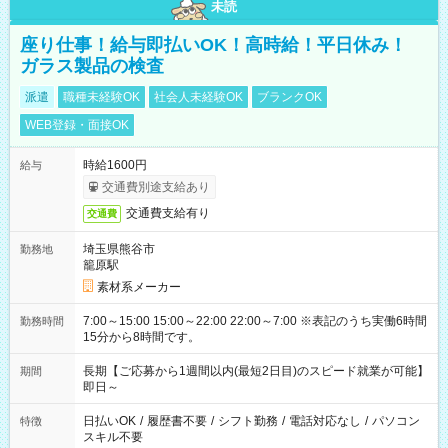
未読
座り仕事！給与即払いOK！高時給！平日休み！
ガラス製品の検査
派遣
職種未経験OK
社会人未経験OK
ブランクOK
WEB登録・面接OK
時給1600円
給与
交通費別途支給あり
交通費支給有り
交通費
埼玉県熊谷市
勤務地
籠原駅
素材系メーカー
7:00～15:00 15:00～22:00 22:00～7:00 ※表記のうち実働6時間
勤務時間
15分から8時間です。
長期【ご応募から1週間以内(最短2日目)のスピード就業が可能】
期間
即日～
日払いOK
/
履歴書不要
/
シフト勤務
/
電話対応なし
/
パソコン
特徴
スキル不要