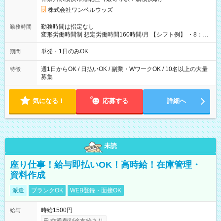
株式会社ワンベルウッズ
勤務時間は指定なし
勤務時間
変形労働時間制 想定労働時間160時間/月 【シフト例】 ・8：00
～21：00
単発・1日のみOK
期間
週1日からOK / 日払いOK / 副業・WワークOK / 10名以上の大量
特徴
募集
気になる！
応募する
詳細へ
未読
座り仕事！給与即払いOK！高時給！在庫管理・
資料作成
派遣
ブランクOK
WEB登録・面接OK
時給1500円
給与