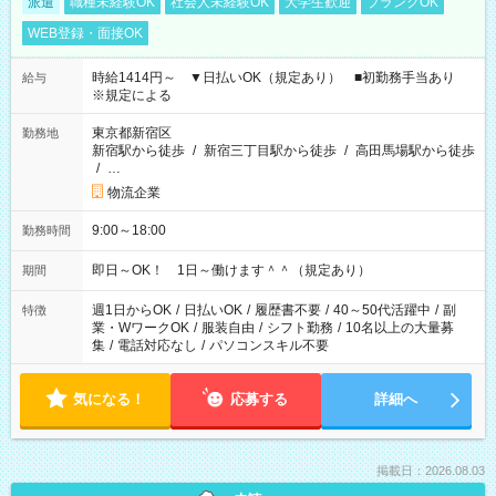
派遣
職種未経験OK
社会人未経験OK
大学生歓迎
ブランクOK
WEB登録・面接OK
時給1414円～ ▼日払いOK（規定あり） ■初勤務手当あり
給与
※規定による
東京都新宿区
勤務地
新宿駅から徒歩
/
新宿三丁目駅から徒歩
/
高田馬場駅から徒歩
/
…
物流企業
9:00～18:00
勤務時間
即日～OK！ 1日～働けます＾＾（規定あり）
期間
週1日からOK
/
日払いOK
/
履歴書不要
/
40～50代活躍中
/
副
特徴
業・WワークOK
/
服装自由
/
シフト勤務
/
10名以上の大量募
集
/
電話対応なし
/
パソコンスキル不要
気になる！
応募する
詳細へ
掲載日：2026.08.03