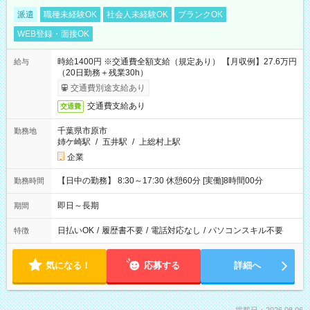
派遣
職種未経験OK
社会人未経験OK
ブランクOK
WEB登録・面接OK
時給1400円 ※交通費全額支給（規定あり） 【月収例】27.6万円
給与
（20日勤務＋残業30h）
交通費別途支給あり
交通費支給あり
交通費
千葉県市原市
勤務地
姉ケ崎駅
/
五井駅
/
上総村上駅
企業
【日中の勤務】 8:30～17:30 休憩60分 [実働]8時間00分
勤務時間
即日～長期
期間
日払いOK
/
履歴書不要
/
電話対応なし
/
パソコンスキル不要
特徴
気になる！
応募する
詳細へ