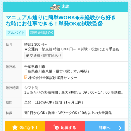
未読
マニュアル通りに簡単WORK◆未経験から好き
な時にお仕事できる！単発OK◎試験監督
アルバイト
職種未経験OK
時給1,300円～
給与
★交通費一部支給 時給1,300円～ ※試験・役割により手当あり
※勤務回数により昇給あり 【即給（前払い）オプションあ
交通費別途支給あり
り！】 希望される場合、勤務から1週間ほどで給与の一部を受け
取れます。 ※手数料418円がかかります。 【過去試験日の収入
千葉県市川市
勤務地
例】 ・河合塾模擬試験 8:30～17:30（休憩1時間） 時給1,300円
千葉県市川市八幡（最寄り駅：本八幡駅）
×8時間＝日収10,400円＋交通費 ※当日の役割により時給＋100
円の場合あり ・国家試験 7:00～13:30（休憩なし） 時給1,300
株式会社全国試験運営センター
円（役割手当＋100円）×6時間＝日収8,400円＋交通費 【試用期
間】試用期間なし
シフト制
勤務時間
1日あたりの実働時間：最大7時間/日 09：00～17：00 ※勤務時
間は 試験により異なります。
単発・1日のみOK / 短期（1ヶ月以内）
期間
週1日からOK / 副業・WワークOK / 10名以上の大量募集
特徴
気になる！
応募する
詳細へ