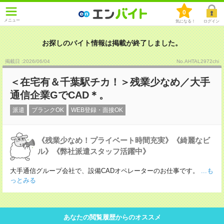
0
メニュー
気になる！
ログイン
お探しのバイト情報は掲載が終了しました。
掲載日 :2026
/
06
/
04
No.AHTAL2972chi
＜在宅有＆千葉駅チカ！＞残業少なめ／大手
通信企業GでCAD＊。
派遣
ブランクOK
WEB登録・面接OK
《残業少なめ！プライベート時間充実》《綺麗なビ
ル》《弊社派遣スタッフ活躍中》
大手通信グループ会社で、設備CADオペレーターのお仕事です。
...も
っとみる
あなたの閲覧履歴からのオススメ