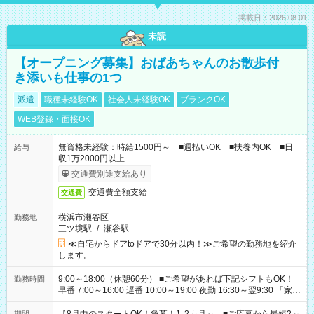
掲載日：2026.08.01
未読
【オープニング募集】おばあちゃんのお散歩付
き添いも仕事の1つ
派遣
職種未経験OK
社会人未経験OK
ブランクOK
WEB登録・面接OK
無資格未経験：時給1500円～ ■週払いOK ■扶養内OK ■日
給与
収1万2000円以上
交通費別途支給あり
交通費全額支給
交通費
横浜市瀬谷区
勤務地
三ツ境駅
/
瀬谷駅
≪自宅からドアtoドアで30分以内！≫ご希望の勤務地を紹介
します。
9:00～18:00（休憩60分） ■ご希望があれば下記シフトもOK！
勤務時間
早番 7:00～16:00 遅番 10:00～19:00 夜勤 16:30～翌9:30 「家族
と休みを合わせたい」 「余裕を持って夕飯の準備がしたい」
「できれば残業はしたくない」 など、ご希望を教えてください