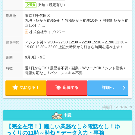
支給（規定有り）
交通費
東京都千代田区
勤務地
九段下駅から徒歩5分
/
竹橋駅から徒歩10分
/
神保町駅から徒
歩15分
/
…
株式会社ライブパワー
＜シフト例＞ 9:00～22:30 12:30～22:00 15:30～21:00 12:30～
勤務時間
19:00 12:30～22:00 上記の時間から好きな時間を選べます！ ※
時間は変更となる可能性があります
9月8日・9日
期間
週1日からOK
/
履歴書不要
/
副業・WワークOK
/
シフト勤務
/
特徴
電話対応なし
/
パソコンスキル不要
気になる！
応募する
詳細へ
掲載日：2026.07.29
未読
【完全在宅！】難しい業務なし＆電話なし！ゆ
っくりの11時～時短＊データ入力・事務