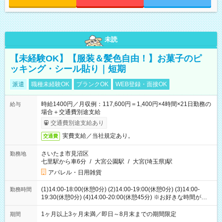
未読
【未経験OK】【服装＆髪色自由！】お菓子のピ
ッキング・シール貼り｜短期
派遣
職種未経験OK
ブランクOK
WEB登録・面接OK
時給1400円／月収例：117,600円＝1,400円×4時間×21日勤務の
給与
場合＋交通費別途支給
交通費別途支給あり
実費支給／当社規定あり。
交通費
さいたま市見沼区
勤務地
七里駅から車6分
/
大宮公園駅
/
大宮(埼玉県)駅
アパレル・日用雑貨
(1)14:00-18:00(休憩0分) (2)14:00-19:00(休憩0分) (3)14:00-
勤務時間
19:30(休憩0分) (4)14:00-20:00(休憩45分) ※お好きな時間が選べ
ます
1ヶ月以上3ヶ月未満／即日～8月末までの期間限定
期間