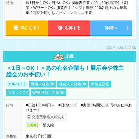
週1日からOK
/
日払いOK
/
履歴書不要
/
40～50代活躍中
/
副
特徴
業・WワークOK
/
服装自由
/
シフト勤務
/
10名以上の大量募
集
/
電話対応なし
/
パソコンスキル不要
気になる！
応募する
詳細へ
掲載日：2026.08.06
未読
＜1日～OK！＞あの有名企業も！展示会や株主
総会のお手伝い！
アルバイト
職種未経験OK
社会人未経験OK
大学生歓迎
ブランクOK
WEB登録・面接OK
■日給16,840円～ ■日払いOK ■実働3時間5,120円のお仕事あ
給与
ります！
交通費別途支給あり
一部支給
交通費
東京都千代田区
勤務地