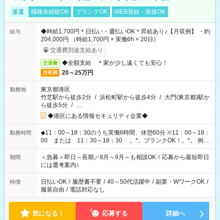
派遣
職種未経験OK
ブランクOK
WEB登録・面接OK
◆時給1,700円＊日払い・週払いOK＊昇給あり♪【月収例】 ・約
給与
204,000円 （時給1,700円 × 実働6h × 20日）
交通費別途支給あり
◆全額支給 ＊家が少し遠くても安心！
交通費
20～25万円
月収例
東京都港区
勤務地
竹芝駅から徒歩2分
/
浜松町駅から徒歩4分
/
大門(東京都)駅か
ら徒歩5分
/
…
◆港区にある情報セキュリティ企業◆
◆11：00～18：30のうち実働6時間、休憩60分 ※11：00～18：
勤務時間
00 または 11：30～18：30 。*。ブランクOK！。*。 例え
ば前職が、 在宅/財団法人/事務/コールセンター/受付/販売/カフェ
スタッフ スイーツ販売/ホテルフロント/化粧品販売/など 様々な
＜急募＞即日～長期／8月～9月～も相談OK！応募から最短即日
期間
業界から入社して活躍されています♪
には選考案内♪
日払いOK
/
履歴書不要
/
40～50代活躍中
/
副業・WワークOK
/
特徴
服装自由
/
電話対応なし
気になる！
応募する
詳細へ