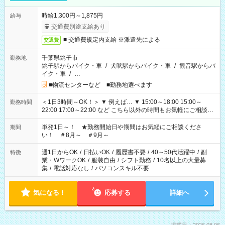
時給1,300円～1,875円
給与
交通費別途支給あり
■ 交通費規定内支給 ※派遣先による
交通費
千葉県銚子市
勤務地
銚子駅からバイク・車
/
犬吠駅からバイク・車
/
観音駅からバ
イク・車
/
…
■物流センターなど ■勤務地選べます
＜1日3時間～OK！＞ ▼ 例えば… ▼ 15:00～18:00 15:00～
勤務時間
22:00 17:00～22:00 など こちら以外の時間もお気軽にご相談く
ださい！
単発1日～！ ★勤務開始日や期間はお気軽にご相談くださ
期間
い！ ＃8月～ ＃9月～
週1日からOK
/
日払いOK
/
履歴書不要
/
40～50代活躍中
/
副
特徴
業・WワークOK
/
服装自由
/
シフト勤務
/
10名以上の大量募
集
/
電話対応なし
/
パソコンスキル不要
気になる！
応募する
詳細へ