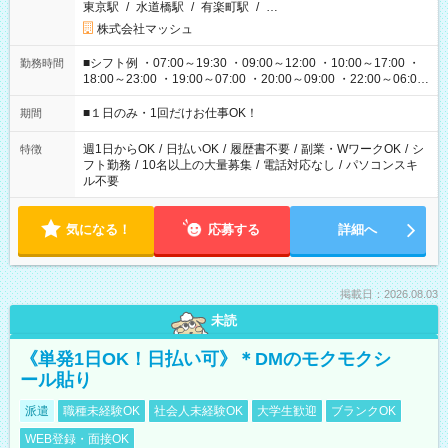
東京駅
/
水道橋駅
/
有楽町駅
/
…
株式会社マッシュ
■シフト例 ・07:00～19:30 ・09:00～12:00 ・10:00～17:00 ・
勤務時間
18:00～23:00 ・19:00～07:00 ・20:00～09:00 ・22:00～06:00
etc ★最短で3時間で5,120円のお仕事から 15時間で2万円近く稼
げるお仕事も！ ご希望のお時間に合わせてご紹介！ ※シフトは
■１日のみ・1回だけお仕事OK！
期間
現場によって異なります。 ※勿論、休憩時間はあるのでご安心
ください！
週1日からOK
/
日払いOK
/
履歴書不要
/
副業・WワークOK
/
シ
特徴
フト勤務
/
10名以上の大量募集
/
電話対応なし
/
パソコンスキ
ル不要
気になる！
応募する
詳細へ
掲載日：2026.08.03
未読
《単発1日OK！日払い可》＊DMのモクモクシ
ール貼り
派遣
職種未経験OK
社会人未経験OK
大学生歓迎
ブランクOK
WEB登録・面接OK