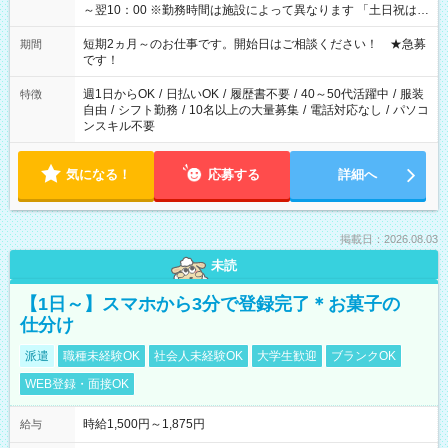
～翌10：00 ※勤務時間は施設によって異なります 「土日祝は休
みたい」 「しっかり稼ぎたい」 「もう少し遅い時間から始めた
い」など ご希望にあったお仕事をご案内いたします。 ※未経験
短期2ヵ月～のお仕事です。開始日はご相談ください！ ★急募
期間
の方の場合は1～2ヶ月間は日中での仕事を経験いただき、 お
です！
仕事に慣れてからの夜勤になります。 ★家庭の都合でお休みが
必要な場合も遠慮なくご相談ください。
週1日からOK
/
日払いOK
/
履歴書不要
/
40～50代活躍中
/
服装
特徴
自由
/
シフト勤務
/
10名以上の大量募集
/
電話対応なし
/
パソコ
ンスキル不要
気になる！
応募する
詳細へ
掲載日：2026.08.03
未読
【1日～】スマホから3分で登録完了＊お菓子の
仕分け
派遣
職種未経験OK
社会人未経験OK
大学生歓迎
ブランクOK
WEB登録・面接OK
時給1,500円～1,875円
給与