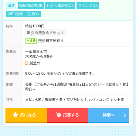
派遣
職種未経験OK
社会人未経験OK
ブランクOK
WEB登録・面接OK
時給1300円
給与
交通費別途支給あり
交通費支給有り
交通費
千葉県東金市
勤務地
求名駅から車9分
製造外
9:00～18:00 ※表記のうち実働8時間です。
勤務時間
長期【ご応募から1週間以内(最短2日目)のスピード就業が可能】
期間
即日～
日払いOK
/
履歴書不要
/
電話対応なし
/
パソコンスキル不要
特徴
気になる！
応募する
詳細へ