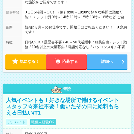
な施設をご紹介できます！
★1日5時間～OK！ （例）9:00～18:00で好きな時間に勤務可
勤務時間
能！ ＞シフト例 9時～14時 11時～15時 13時～18時など ご自身
のご都合に合わせて勤務時間をご相談ください！ ★家庭の都合
でお休みや時間の調整が必要な場合も遠慮なくご相談くださ
短期2ヵ月～のお仕事です。開始日はご相談ください！ ★急募
期間
い。
です！
日払いOK
/
履歴書不要
/
40～50代活躍中
/
服装自由
/
シフト勤
特徴
務
/
10名以上の大量募集
/
電話対応なし
/
パソコンスキル不要
気になる！
応募する
詳細へ
未読
人気イベントも！好きな場所で働けるイベント
スタッフ☆来社不要！働いたその日に給料もら
える日払い/T1
アルバイト
職種未経験OK