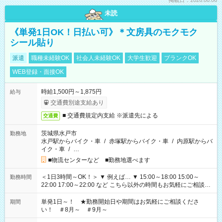
掲載日：2026.08.06
未読
《単発1日OK！日払い可》＊文房具のモクモク
シール貼り
派遣
職種未経験OK
社会人未経験OK
大学生歓迎
ブランクOK
WEB登録・面接OK
時給1,500円～1,875円
給与
交通費別途支給あり
■ 交通費規定内支給 ※派遣先による
交通費
茨城県水戸市
勤務地
水戸駅からバイク・車
/
赤塚駅からバイク・車
/
内原駅からバ
イク・車
/
…
■物流センターなど ■勤務地選べます
＜1日3時間～OK！＞ ▼ 例えば… ▼ 15:00～18:00 15:00～
勤務時間
22:00 17:00～22:00 など こちら以外の時間もお気軽にご相談く
ださい！
単発1日～！ ★勤務開始日や期間はお気軽にご相談くださ
期間
い！ ＃8月～ ＃9月～