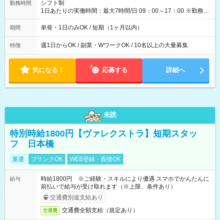
間】試用期間なし
シフト制
勤務時間
1日あたりの実働時間：最大7時間/日 09：00～17：00 ※勤務時
間は 試験により異なります。
単発・1日のみOK / 短期（1ヶ月以内）
期間
週1日からOK / 副業・WワークOK / 10名以上の大量募集
特徴
気になる！
応募する
詳細へ
未読
特別時給1800円【ヴァレクストラ】短期スタッ
フ 日本橋
派遣
ブランクOK
WEB登録・面接OK
時給1800円 ※ご経験・スキルにより優遇 スマホでかんたんに
給与
前払いで給与が受け取れます（※上限、条件あり）
交通費別途支給あり
交通費全額支給（規定あり）
交通費