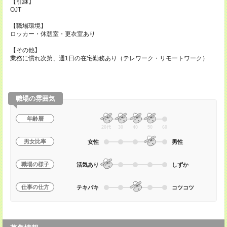
【引継】
OJT
【職場環境】
ロッカー・休憩室・更衣室あり
【その他】
業務に慣れ次第、週1日の在宅勤務あり（テレワーク・リモートワーク）
職場の雰囲気
年齢層
20代
30
40
50
60
男女比率
女性
男性
職場の様子
活気あり
しずか
仕事の仕方
テキパキ
コツコツ