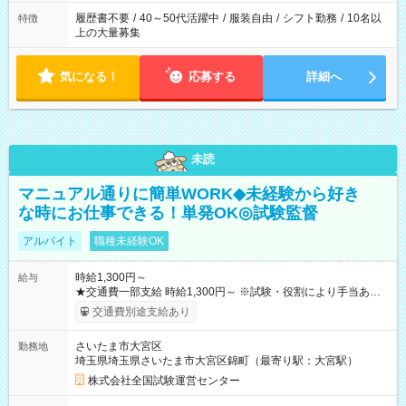
履歴書不要
/
40～50代活躍中
/
服装自由
/
シフト勤務
/
10名以
特徴
上の大量募集
気になる！
応募する
詳細へ
未読
マニュアル通りに簡単WORK◆未経験から好き
な時にお仕事できる！単発OK◎試験監督
アルバイト
職種未経験OK
時給1,300円～
給与
★交通費一部支給 時給1,300円～ ※試験・役割により手当あり
※勤務回数により昇給あり 【即給（前払い）オプションあ
交通費別途支給あり
り！】 希望される場合、勤務から1週間ほどで給与の一部を受け
取れます。 ※手数料418円がかかります。 【過去試験日の収入
さいたま市大宮区
勤務地
例】 ・河合塾模擬試験 8:30～17:30（休憩1時間） 時給1,300円
埼玉県埼玉県さいたま市大宮区錦町（最寄り駅：大宮駅）
×8時間＝日収10,400円＋交通費 ※当日の役割により時給＋100
円の場合あり ・国家試験 7:00～13:30（休憩なし） 時給1,300
株式会社全国試験運営センター
円（役割手当＋100円）×6時間＝日収8,400円＋交通費 【試用期