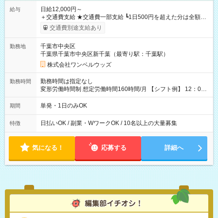
日給12,000円～
給与
＋交通費支給 ★交通費一部支給 ┗1日500円を超えた分は全額支
給！ ※往復500円以内の方は自己負担となります ★日払いOK！
交通費別途支給あり
（規定あり） ┗働いたその日に現金GET♪ お仕事後はコンビニ
ATMから 日払い分を引き落とせます！ 【試用期間】試用期間
千葉市中央区
勤務地
なし
千葉県千葉市中央区新千葉（最寄り駅：千葉駅）
株式会社ワンベルウッズ
勤務時間は指定なし
勤務時間
変形労働時間制 想定労働時間160時間/月 【シフト例】 12：00
～22：00
単発・1日のみOK
期間
日払いOK / 副業・WワークOK / 10名以上の大量募集
特徴
気になる！
応募する
詳細へ