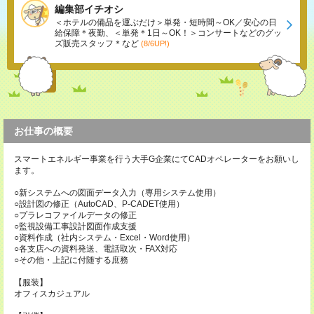
編集部イチオシ
＜ホテルの備品を運ぶだけ＞単発・短時間～OK／安心の日
給保障＊夜勤、＜単発＊1日～OK！＞コンサートなどのグッ
ズ販売スタッフ＊など
(8/6UP!)
お仕事の概要
スマートエネルギー事業を行う大手G企業にてCADオペレーターをお願いし
ます。
○新システムへの図面データ入力（専用システム使用）
○設計図の修正（AutoCAD、P-CADET使用）
○プラレコファイルデータの修正
○監視設備工事設計図面作成支援
○資料作成（社内システム・Excel・Word使用）
○各支店への資料発送、電話取次・FAX対応
○その他・上記に付随する庶務
【服装】
オフィスカジュアル