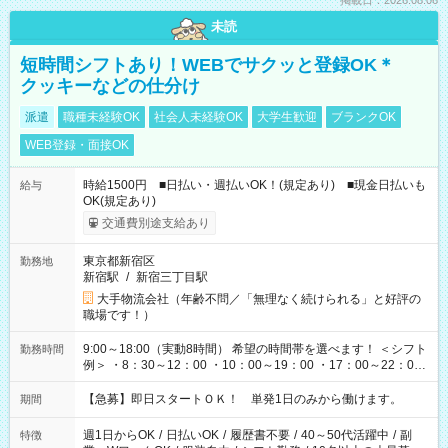
掲載日：2026.08.06
未読
短時間シフトあり！WEBでサクッと登録OK＊
クッキーなどの仕分け
派遣
職種未経験OK
社会人未経験OK
大学生歓迎
ブランクOK
WEB登録・面接OK
時給1500円 ■日払い・週払いOK！(規定あり) ■現金日払いも
給与
OK(規定あり)
交通費別途支給あり
東京都新宿区
勤務地
新宿駅
/
新宿三丁目駅
大手物流会社（年齢不問／「無理なく続けられる」と好評の
職場です！）
9:00～18:00（実動8時間） 希望の時間帯を選べます！ ＜シフト
勤務時間
例＞ ・8：30～12：00 ・10：00～19：00 ・17：00～22：00
・13：00～22：00 ・22：00～翌6：00 など
【急募】即日スタートＯＫ！ 単発1日のみから働けます。
期間
週1日からOK
/
日払いOK
/
履歴書不要
/
40～50代活躍中
/
副
特徴