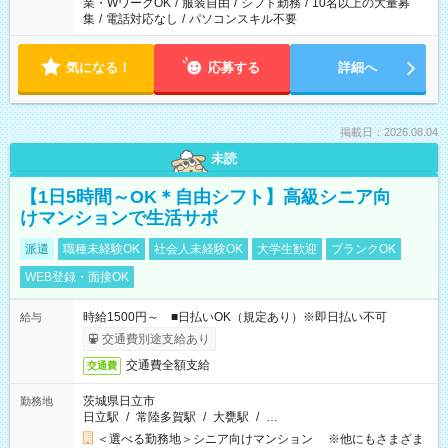
業・WワークOK
/
服装自由
/
シフト勤務
/
10名以上の大量募
集
/
電話対応なし
/
パソコンスキル不要
気になる！
応募する
詳細へ
掲載日：2026.08.04
未読
【1日5時間～OK＊自由シフト】高級シニア向
けマンションで生活サポ
派遣
職種未経験OK
社会人未経験OK
大学生歓迎
ブランクOK
WEB登録・面接OK
時給1500円～ ■日払いOK（規定あり）※即日払い不可
給与
交通費別途支給あり
交通費全額支給
交通費
茨城県日立市
勤務地
日立駅
/
常陸多賀駅
/
大甕駅
/
…
＜選べる勤務地＞シニア向けマンション ※他にもさまざま