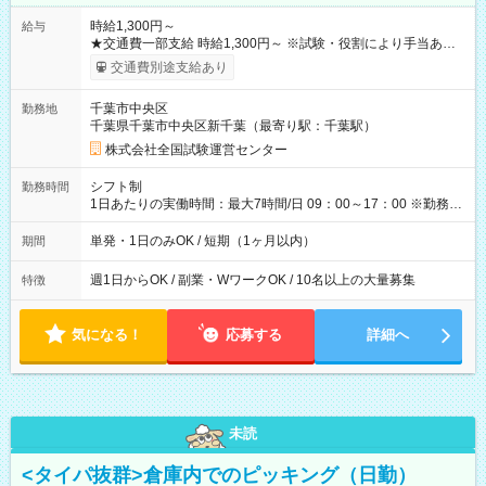
時給1,300円～
給与
★交通費一部支給 時給1,300円～ ※試験・役割により手当あり
※勤務回数により昇給あり 【即給（前払い）オプションあ
交通費別途支給あり
り！】 希望される場合、勤務から1週間ほどで給与の一部を受け
取れます。 ※手数料418円がかかります。 【過去試験日の収入
千葉市中央区
勤務地
例】 ・河合塾模擬試験 8:30～17:30（休憩1時間） 時給1,300円
千葉県千葉市中央区新千葉（最寄り駅：千葉駅）
×8時間＝日収10,400円＋交通費 ※当日の役割により時給＋100
円の場合あり ・国家試験 7:00～13:30（休憩なし） 時給1,300
株式会社全国試験運営センター
円（役割手当＋100円）×6時間＝日収8,400円＋交通費 【試用期
間】試用期間なし
シフト制
勤務時間
1日あたりの実働時間：最大7時間/日 09：00～17：00 ※勤務時
間は 試験により異なります。
単発・1日のみOK / 短期（1ヶ月以内）
期間
週1日からOK / 副業・WワークOK / 10名以上の大量募集
特徴
気になる！
応募する
詳細へ
未読
<タイパ抜群>倉庫内でのピッキング（日勤）