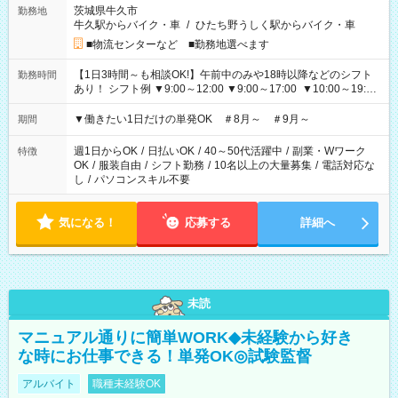
茨城県牛久市
勤務地
牛久駅からバイク・車
/
ひたち野うしく駅からバイク・車
■物流センターなど ■勤務地選べます
【1日3時間～も相談OK!】午前中のみや18時以降などのシフト
勤務時間
あり！ シフト例 ▼9:00～12:00 ▼9:00～17:00 ▼10:00～19:00
▼18:00～21:00
▼働きたい1日だけの単発OK ＃8月～ ＃9月～
期間
週1日からOK
/
日払いOK
/
40～50代活躍中
/
副業・Wワーク
特徴
OK
/
服装自由
/
シフト勤務
/
10名以上の大量募集
/
電話対応な
し
/
パソコンスキル不要
気になる！
応募する
詳細へ
未読
マニュアル通りに簡単WORK◆未経験から好き
な時にお仕事できる！単発OK◎試験監督
アルバイト
職種未経験OK