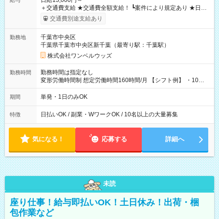
日給13,000円～
給与
＋交通費支給 ★交通費全額支給！ ┗案件により規定あり ★日払
いOK！（規定あり） ┗働いたその日に現金GET♪ お仕事後はコ
交通費別途支給あり
ンビニATMから 日払い分を引き落とせます！ 【試用期間】試
用期間なし
千葉市中央区
勤務地
千葉県千葉市中央区新千葉（最寄り駅：千葉駅）
株式会社ワンベルウッズ
勤務時間は指定なし
勤務時間
変形労働時間制 想定労働時間160時間/月 【シフト例】 ・10：
00～20：00
単発・1日のみOK
期間
日払いOK / 副業・WワークOK / 10名以上の大量募集
特徴
気になる！
応募する
詳細へ
未読
座り仕事！給与即払いOK！土日休み！出荷・梱
包作業など