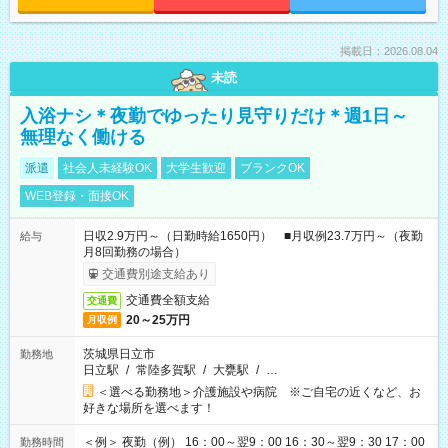
掲載日：2026.08.04
未読
入浴ナシ＊夜勤でゆったり見守りだけ＊週1日～
無理なく働ける
派遣
社会人未経験OK
大学生歓迎
ブランクOK
WEB登録・面接OK
日収2.9万円～（日勤時給1650円） ■月収例23.7万円～（夜勤
給与
月8回勤務の場合）
交通費別途支給あり
交通費全額支給
交通費
20～25万円
月収例
茨城県日立市
勤務地
日立駅
/
常陸多賀駅
/
大甕駅
/
…
＜選べる勤務地＞介護施設や病院 ※ご自宅の近くなど、お
好きな場所を選べます！
＜例＞ 夜勤（例） 16：00～翌9：00 16：30～翌9：30 17：00
勤務時間