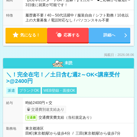
【8月中のスタートOK！急募！】2カ月～ ■ご応募から最短2～
期間
ね。 ※Wワーク希望の方へ 今ご覧のお仕事で希望する勤務時間
3日後に就業が可能です！
と、もう1つのお仕事の勤務時間。 合計で週40時間を超える場
合は応募できません。
履歴書不要
/
40～50代活躍中
/
服装自由
/
シフト勤務
/
10名以
特徴
上の大量募集
/
電話対応なし
/
パソコンスキル不要
気になる！
応募する
詳細へ
掲載日：2026.08.06
未読
＼！完全在宅！／土日含む週2～OK<講座受付
>@2400円
派遣
ブランクOK
WEB登録・面接OK
時給2400円＋交
給与
交通費別途支給あり
交通費実費支給（当社規定あり）
交通費
東京都港区
勤務地
田町(東京都)駅から徒歩4分
/
三田(東京都)駅から徒歩7分