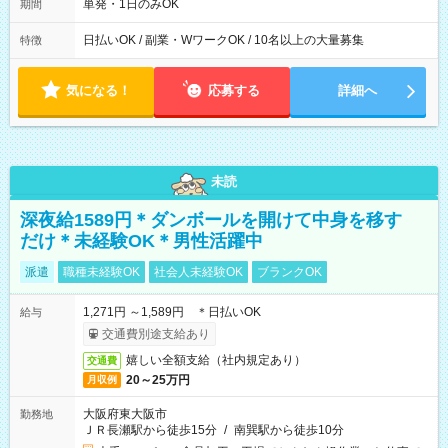
単発・1日のみOK
期間
日払いOK / 副業・WワークOK / 10名以上の大量募集
特徴
気になる！
応募する
詳細へ
未読
深夜給1589円＊ダンボールを開けて中身を移す
だけ＊未経験OK＊男性活躍中
派遣
職種未経験OK
社会人未経験OK
ブランクOK
1,271円 ～1,589円 ＊日払いOK
給与
交通費別途支給あり
嬉しい全額支給（社内規定あり）
交通費
20～25万円
月収例
大阪府東大阪市
勤務地
ＪＲ長瀬駅から徒歩15分
/
南巽駅から徒歩10分