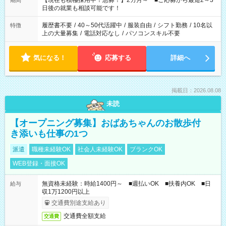
【現在も積極採用中！急募！】2カ月～ ■ご応募から最短2～3
期間
の方へ 今ご覧のお仕事で希望する勤務時間と、もう1つのお仕事
日後の就業も相談可能です！
の勤務時間。 合計で週40時間を超える場合は応募できません。
履歴書不要
/
40～50代活躍中
/
服装自由
/
シフト勤務
/
10名以
特徴
上の大量募集
/
電話対応なし
/
パソコンスキル不要
気になる！
応募する
詳細へ
掲載日：2026.08.08
未読
【オープニング募集】おばあちゃんのお散歩付
き添いも仕事の1つ
派遣
職種未経験OK
社会人未経験OK
ブランクOK
WEB登録・面接OK
無資格未経験：時給1400円～ ■週払いOK ■扶養内OK ■日
給与
収1万1200円以上
交通費別途支給あり
交通費全額支給
交通費