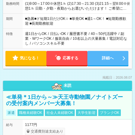
(1)9:00～17:00※休憩1ｈ (2)17:30～21:30 (3)21:15～翌8:00※休
勤務時間
憩1ｈ 日勤・夕勤・夜勤からお選びいただけます！ ご希望に合
わせて働けるお仕事です(*^^*) 【その他選べる勤務時間】 8-17
時/9-17時/9-18時/10-18時/11-21時/18-22時/20-翌4時/21-翌5
■急募■ド短期1日だけOK☆ ■単発OK ■週1～OK！ ■短期勤務歓
期間
時/22-翌6時/0-翌8時 ご自身のご都合で選んで頂ける完全自由シ
迎 ■長期勤務歓迎
フト！
週1日からOK
/
日払いOK
/
履歴書不要
/
40～50代活躍中
/
副
特徴
業・WワークOK
/
服装自由
/
10名以上の大量募集
/
電話対応な
し
/
パソコンスキル不要
気になる！
応募する
詳細へ
掲載日：2026.08.07
未読
≪単発＊1日から～≫天王寺動物園／ナイトズー
の受付案内メンバー大募集！
派遣
職種未経験OK
社会人未経験OK
大学生歓迎
ブランクOK
1177円
給与
交通費別途支給あり