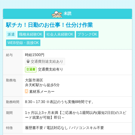
未読
駅チカ！日勤のお仕事！仕分け作業
派遣
職種未経験OK
社会人未経験OK
ブランクOK
WEB登録・面接OK
時給1500円
給与
交通費別途支給あり
交通費支給有り
交通費
大阪市港区
勤務地
弁天町駅から徒歩5分
素材系メーカー
8:30～17:30 ※表記のうち実働8時間です。
勤務時間
1ヶ月以上3ヶ月未満【ご応募から1週間以内(最短2日目)のスピ
期間
ード就業が可能】即日～
履歴書不要
/
電話対応なし
/
パソコンスキル不要
特徴