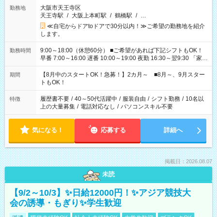
大阪市天王寺区
勤務地
天王寺駅
/
大阪上本町駅
/
鶴橋駅
/
…
≪自宅からドアtoドアで30分以内！≫ご希望の勤務地を紹介
します。
9:00～18:00（休憩60分） ■ご希望があれば下記シフトもOK！
勤務時間
早番 7:00～16:00 遅番 10:00～19:00 夜勤 16:30～翌9:30 「家族
と休みを合わせたい」 「余裕を持って夕飯の準備がしたい」
「できれば残業はしたくない」 など、ご希望を教えてください
【8月中のスタートOK！急募！】2カ月～ ■8月～、9月スター
期間
ね。 ※Wワーク希望の方へ 今ご覧のお仕事で希望する勤務時間
トもOK！
と、もう1つのお仕事の勤務時間。 合計で週40時間を超える場
合は応募できません。
履歴書不要
/
40～50代活躍中
/
服装自由
/
シフト勤務
/
10名以
特徴
上の大量募集
/
電話対応なし
/
パソコンスキル不要
気になる！
応募する
詳細へ
掲載日：2026.08.07
未読
【9/2～10/3】✨日給12000円！✨アジア競技大
会の誘導・もぎり✨学生歓迎