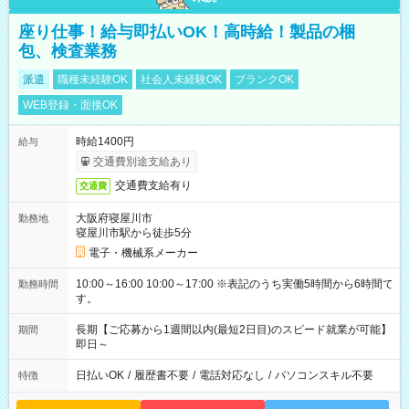
座り仕事！給与即払いOK！高時給！製品の梱
包、検査業務
派遣
職種未経験OK
社会人未経験OK
ブランクOK
WEB登録・面接OK
時給1400円
給与
交通費別途支給あり
交通費支給有り
交通費
大阪府寝屋川市
勤務地
寝屋川市駅から徒歩5分
電子・機械系メーカー
10:00～16:00 10:00～17:00 ※表記のうち実働5時間から6時間で
勤務時間
す。
長期【ご応募から1週間以内(最短2日目)のスピード就業が可能】
期間
即日～
日払いOK
/
履歴書不要
/
電話対応なし
/
パソコンスキル不要
特徴