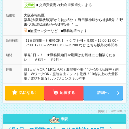
■ 交通費規定内支給 ※派遣先による
交通費
大阪市福島区
勤務地
福島(大阪環状線)駅から徒歩5分
/
野田阪神駅から徒歩5分
/
野
田(大阪環状線)駅から徒歩5分
/
…
■物流センターなど ■勤務地選べます
【1日3時間～も相談OK!】 ＜シフト例＞ 9:00～12:00 12:00～
勤務時間
17:00 17:00～22:00 18:00～21:00 など こちら以外の時間帯も
お気軽にご相談ください！
単発1日～！ ★勤務開始日や期間はお気軽にご相談くださ
期間
い！ ＃8月～ ＃9月～
週1日からOK
/
日払いOK
/
履歴書不要
/
40～50代活躍中
/
副
特徴
業・WワークOK
/
服装自由
/
シフト勤務
/
10名以上の大量募
集
/
電話対応なし
/
パソコンスキル不要
気になる！
応募する
詳細へ
掲載日：2026.08.07
未読