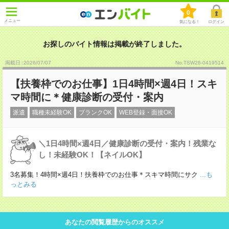
0
メニュー
気になる！
ログイン
お探しのバイト情報は掲載が終了しました。
掲載日 :2026
/
07
/
07
No.TSW26-0419514
【扶養枠でのお仕事】1日4時間×週4日！スキ
マ時間に＊健康診断の受付・案内
派遣
職種未経験OK
ブランクOK
WEB登録・面接OK
＼1日4時間×週4日／健康診断の受付・案内！残業な
し！未経験OK！【ネイルOK】
3名募集！4時間×週4日！扶養枠でのお仕事＊スキマ時間にサク
...も
っとみる
あなたの閲覧履歴からのオススメ