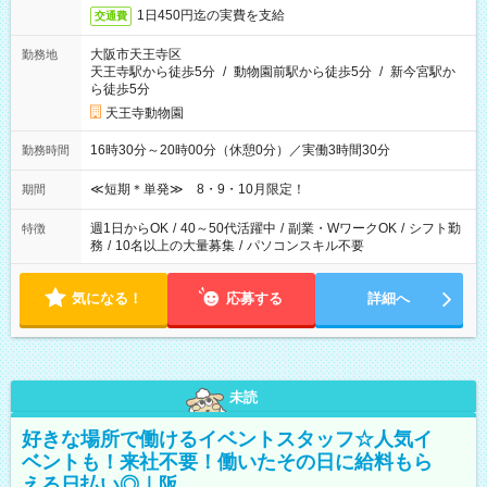
1日450円迄の実費を支給
交通費
大阪市天王寺区
勤務地
天王寺駅から徒歩5分
/
動物園前駅から徒歩5分
/
新今宮駅か
ら徒歩5分
天王寺動物園
16時30分～20時00分（休憩0分）／実働3時間30分
勤務時間
≪短期＊単発≫ 8・9・10月限定！
期間
週1日からOK
/
40～50代活躍中
/
副業・WワークOK
/
シフト勤
特徴
務
/
10名以上の大量募集
/
パソコンスキル不要
気になる！
応募する
詳細へ
未読
好きな場所で働けるイベントスタッフ☆人気イ
ベントも！来社不要！働いたその日に給料もら
える日払い◎｜阪