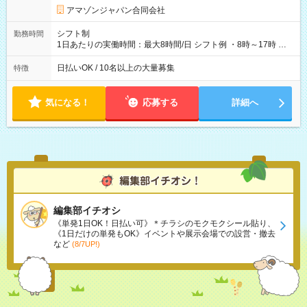
です。
アマゾンジャパン合同会社
シフト制
勤務時間
1日あたりの実働時間：最大8時間/日 シフト例 ・8時～17時 ・
12時～21時
日払いOK / 10名以上の大量募集
特徴
気になる！
応募する
詳細へ
編集部イチオシ
《単発1日OK！日払い可》＊チラシのモクモクシール貼り、
《1日だけの単発もOK》イベントや展示会場での設営・撤去
など
(8/7UP!)