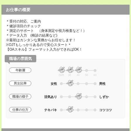
お仕事の概要
＊受付の対応、ご案内
＊健診項目のチェック
＊測定のサポート （身体測定や視力検査など！）
＊データ入力 (検診の結果など)
※最初はカンタンな業務からお任せします！
※OJTもしっかりあるので安心スタート＊
【OAスキル】フォーマット入力ができればOK！
職場の雰囲気
年齢層
20代
30
40
50
60
男女比率
女性
男性
職場の様子
活気あり
しずか
仕事の仕方
テキパキ
コツコツ