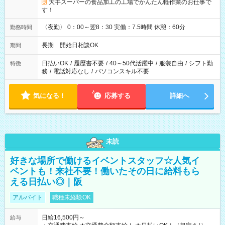
大手スーパーの食品加工の工場でかんたん軽作業のお仕事で
す！
〈夜勤〉 0：00～翌8：30 実働：7.5時間 休憩：60分
勤務時間
長期 開始日相談OK
期間
日払いOK
/
履歴書不要
/
40～50代活躍中
/
服装自由
/
シフト勤
特徴
務
/
電話対応なし
/
パソコンスキル不要
気になる！
応募する
詳細へ
未読
好きな場所で働けるイベントスタッフ☆人気イ
ベントも！来社不要！働いたその日に給料もら
える日払い◎｜阪
アルバイト
職種未経験OK
日給16,500円～
給与