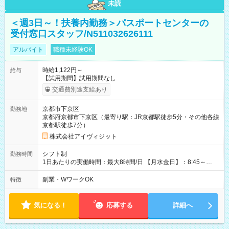
未読
＜週3日～！扶養内勤務＞パスポートセンターの
受付窓口スタッフ/N511032626111
アルバイト
職種未経験OK
時給1,122円～
給与
【試用期間】試用期間なし
交通費別途支給あり
京都市下京区
勤務地
京都府京都市下京区（最寄り駅：JR京都駅徒歩5分・その他各線
京都駅徒歩7分）
株式会社アイヴィジット
シフト制
勤務時間
1日あたりの実働時間：最大8時間/日 【月水金日】：8:45～
16:30 【火木】：8:45～19:00 週3日～OK、シフト制 ※扶養内
勤務OK ※月1回～2回程度、日曜日出勤をお願いします。 ※時間
副業・WワークOK
特徴
内にて5時間～のシフト組み合わせ※固定シフトではございませ
ん。
気になる！
応募する
詳細へ