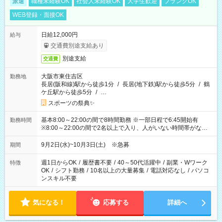
派遣
職種未経験OK
社会人未経験OK
大学生歓迎
ブランクOK
WEB登録・面接OK
日給12,000円
給与
交通費別途支給あり
別途支給
交通費
大阪市東住吉区
勤務地
長居(阪和線)駅から徒歩1分
/
長居(地下鉄)駅から徒歩5分
/
鶴
ケ丘駅から徒歩5分
/
…
スポーツの祭典✨
基本8:00～22:00の間で8時間勤務 ※一部日程で6:45開始有
勤務時間
※8:00～22:00の間で2名以上で入り、人がいない時間帯がない
ように相方と時間を分け合うイメージです
9月2日(水)~10月3日(土) ※急募
期間
週1日からOK
/
履歴書不要
/
40～50代活躍中
/
副業・Wワーク
特徴
OK
/
シフト勤務
/
10名以上の大量募集
/
電話対応なし
/
パソコ
ンスキル不要
気になる！
応募する
詳細へ