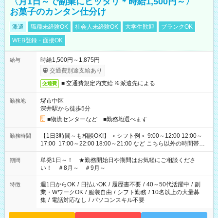
〈月1日～で副業にピッタリ＊時給1,500円～〉
お菓子のカンタン仕分け
派遣
職種未経験OK
社会人未経験OK
大学生歓迎
ブランクOK
WEB登録・面接OK
時給1,500円～1,875円
給与
交通費別途支給あり
■ 交通費規定内支給 ※派遣先による
交通費
堺市中区
勤務地
深井駅から徒歩5分
■物流センターなど ■勤務地選べます
【1日3時間～も相談OK!】 ＜シフト例＞ 9:00～12:00 12:00～
勤務時間
17:00 17:00～22:00 18:00～21:00 など こちら以外の時間帯も
お気軽にご相談ください！
単発1日～！ ★勤務開始日や期間はお気軽にご相談くださ
期間
い！ ＃8月～ ＃9月～
週1日からOK
/
日払いOK
/
履歴書不要
/
40～50代活躍中
/
副
特徴
業・WワークOK
/
服装自由
/
シフト勤務
/
10名以上の大量募
集
/
電話対応なし
/
パソコンスキル不要