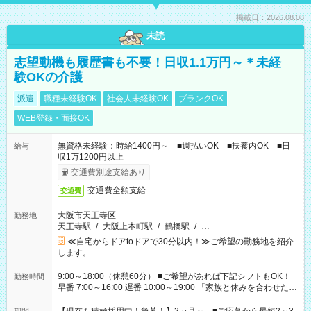
掲載日：2026.08.08
未読
志望動機も履歴書も不要！日収1.1万円～＊未経
験OKの介護
派遣
職種未経験OK
社会人未経験OK
ブランクOK
WEB登録・面接OK
無資格未経験：時給1400円～ ■週払いOK ■扶養内OK ■日
給与
収1万1200円以上
交通費別途支給あり
交通費全額支給
交通費
大阪市天王寺区
勤務地
天王寺駅
/
大阪上本町駅
/
鶴橋駅
/
…
≪自宅からドアtoドアで30分以内！≫ご希望の勤務地を紹介
します。
9:00～18:00（休憩60分） ■ご希望があれば下記シフトもOK！
勤務時間
早番 7:00～16:00 遅番 10:00～19:00 「家族と休みを合わせた
い」 「余裕を持って夕飯の準備がしたい」 「できれば残業はし
たくない」 など、ご希望を教えてくださいね。 ※Wワーク希望