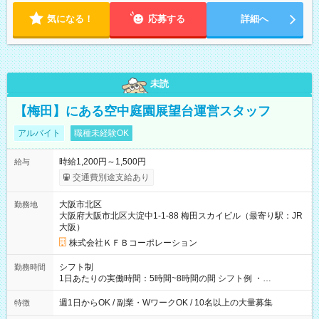
気になる！
応募する
詳細へ
未読
【梅田】にある空中庭園展望台運営スタッフ
アルバイト
職種未経験OK
時給1,200円～1,500円
給与
交通費別途支給あり
大阪市北区
勤務地
大阪府大阪市北区大淀中1-1-88 梅田スカイビル（最寄り駅：JR
大阪）
株式会社ＫＦＢコーポレーション
シフト制
勤務時間
1日あたりの実働時間：5時間~8時間の間 シフト例 ・
9:30~18:00 実働7.5時間 ・9:30~14:30 実働5時間 ・
16:00~21:30 実働5.5時間
週1日からOK / 副業・WワークOK / 10名以上の大量募集
特徴