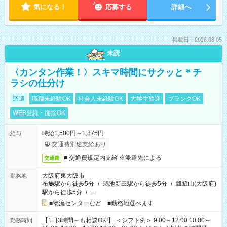
気になる！
応募する
詳細へ
掲載日：2026.08.05
未読
〈カンタン作業！〉スキマ時間にサクッと＊チ
ラシの仕分け
派遣
職種未経験OK
社会人未経験OK
大学生歓迎
ブランクOK
WEB登録・面接OK
時給1,500円～1,875円
給与
交通費別途支給あり
■ 交通費規定内支給 ※派遣先による
交通費
大阪府東大阪市
勤務地
布施駅から徒歩5分
/
鴻池新田駅から徒歩5分
/
瓢箪山(大阪府)
駅から徒歩5分
/
…
■物流センターなど ■勤務地選べます
【1日3時間～も相談OK!】 ＜シフト例＞ 9:00～12:00 10:00～
勤務時間