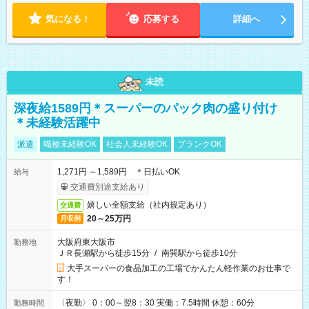
気になる！
応募する
詳細へ
未読
深夜給1589円＊スーパーのパック肉の盛り付け
＊未経験活躍中
派遣
職種未経験OK
社会人未経験OK
ブランクOK
1,271円 ～1,589円 ＊日払いOK
給与
交通費別途支給あり
嬉しい全額支給（社内規定あり）
交通費
20～25万円
月収例
大阪府東大阪市
勤務地
ＪＲ長瀬駅から徒歩15分
/
南巽駅から徒歩10分
大手スーパーの食品加工の工場でかんたん軽作業のお仕事で
す！
〈夜勤〉 0：00～翌8：30 実働：7.5時間 休憩：60分
勤務時間