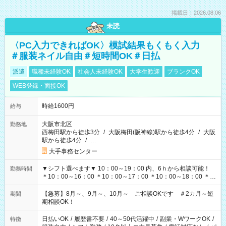
掲載日：2026.08.06
未読
〈PC入力できればOK〉模試結果もくもく入力
＃服装ネイル自由＃短時間OK＃日払
派遣
職種未経験OK
社会人未経験OK
大学生歓迎
ブランクOK
WEB登録・面接OK
時給1600円
給与
大阪市北区
勤務地
西梅田駅から徒歩3分
/
大阪梅田(阪神線)駅から徒歩4分
/
大阪
駅から徒歩4分
/
…
大手事務センター
▼シフト選べます▼ 10：00～19：00 内、6ｈから相談可能！
勤務時間
＊10：00～16：00 ＊10：00～17：00 ＊10：00～18：00 ＊
11：00～19：00 ＊12：00～19：00 ＊13：00～19：00
【急募】8月～、9月～、10月～ ご相談OKです ＃2カ月～短
期間
期相談OK！
日払いOK
/
履歴書不要
/
40～50代活躍中
/
副業・WワークOK
/
特徴