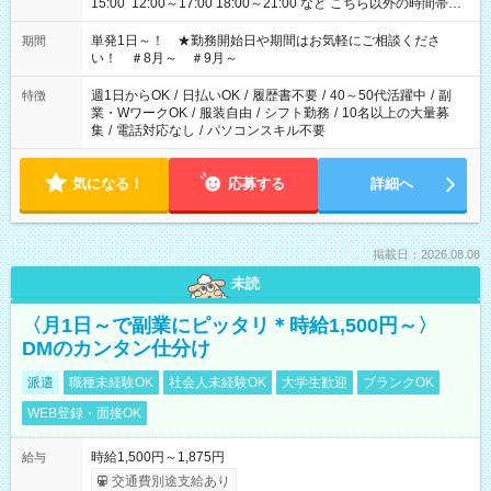
15:00 12:00～17:00 18:00～21:00 など こちら以外の時間帯も
お気軽にご相談ください！
単発1日～！ ★勤務開始日や期間はお気軽にご相談くださ
期間
い！ ＃8月～ ＃9月～
週1日からOK
/
日払いOK
/
履歴書不要
/
40～50代活躍中
/
副
特徴
業・WワークOK
/
服装自由
/
シフト勤務
/
10名以上の大量募
集
/
電話対応なし
/
パソコンスキル不要
気になる！
応募する
詳細へ
掲載日：2026.08.08
未読
〈月1日～で副業にピッタリ＊時給1,500円～〉
DMのカンタン仕分け
派遣
職種未経験OK
社会人未経験OK
大学生歓迎
ブランクOK
WEB登録・面接OK
時給1,500円～1,875円
給与
交通費別途支給あり