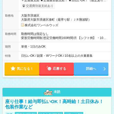
＋交通費支給 ★交通費全額支給！ ★日払いOK！（規定あり） ┗
働いたその日に現金GET♪ お仕事後はコンビニATMから 日払
交通費別途支給あり
い分を引き落とせます！ 【試用期間】試用期間なし
大阪市浪速区
勤務地
大阪府大阪市浪速区湊町（最寄り駅：ＪＲ難波駅）
株式会社ワンベルウッズ
勤務時間は指定なし
勤務時間
変形労働時間制 想定労働時間160時間/月 【シフト例】 ・10：
00～20：00
単発・1日のみOK
期間
日払いOK / 副業・WワークOK / 10名以上の大量募集
特徴
気になる！
応募する
詳細へ
未読
座り仕事！給与即払いOK！高時給！土日休み！
包装作業など