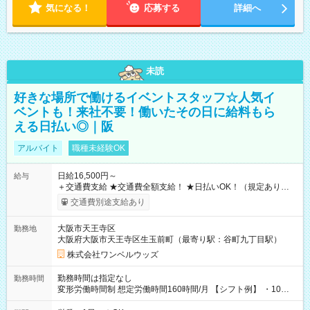
気になる！
応募する
詳細へ
未読
好きな場所で働けるイベントスタッフ☆人気イ
ベントも！来社不要！働いたその日に給料もら
える日払い◎｜阪
アルバイト
職種未経験OK
日給16,500円～
給与
＋交通費支給 ★交通費全額支給！ ★日払いOK！（規定あり） ┗
働いたその日に現金GET♪ お仕事後はコンビニATMから 日払
交通費別途支給あり
い分を引き落とせます！ 【試用期間】試用期間なし
大阪市天王寺区
勤務地
大阪府大阪市天王寺区生玉前町（最寄り駅：谷町九丁目駅）
株式会社ワンベルウッズ
勤務時間は指定なし
勤務時間
変形労働時間制 想定労働時間160時間/月 【シフト例】 ・10：
00～20：00