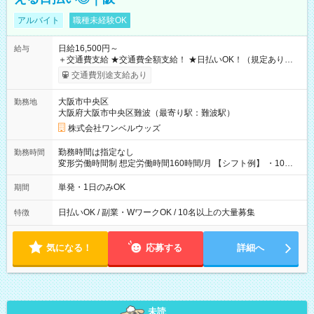
アルバイト
職種未経験OK
日給16,500円～
給与
＋交通費支給 ★交通費全額支給！ ★日払いOK！（規定あり） ┗
働いたその日に現金GET♪ お仕事後はコンビニATMから 日払
交通費別途支給あり
い分を引き落とせます！ 【試用期間】試用期間なし
大阪市中央区
勤務地
大阪府大阪市中央区難波（最寄り駅：難波駅）
株式会社ワンベルウッズ
勤務時間は指定なし
勤務時間
変形労働時間制 想定労働時間160時間/月 【シフト例】 ・10：
00～20：00
単発・1日のみOK
期間
日払いOK / 副業・WワークOK / 10名以上の大量募集
特徴
気になる！
応募する
詳細へ
未読