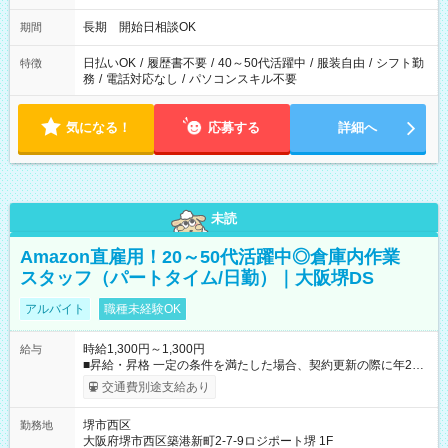
長期 開始日相談OK
期間
日払いOK
/
履歴書不要
/
40～50代活躍中
/
服装自由
/
シフト勤
特徴
務
/
電話対応なし
/
パソコンスキル不要
気になる！
応募する
詳細へ
未読
Amazon直雇用！20～50代活躍中◎倉庫内作業
スタッフ（パートタイム/日勤）｜大阪堺DS
アルバイト
職種未経験OK
時給1,300円～1,300円
給与
■昇給・昇格 一定の条件を満たした場合、契約更新の際に年2回
まで昇給の機会があります。 ■正社員登用制度あり ※月末締/翌
交通費別途支給あり
月25日支払い ※時間外手当、別途支給 ※深夜割増賃金 (22:00～
翌5:00までは時給が25%UPします) ☆給与前払い制度有！
堺市西区
勤務地
☆Amazon直雇用で安定して働けます！ 【試用期間】試用期間
大阪府堺市西区築港新町2-7-9ロジポート堺 1F
あり 試用期間の長さ：1週間 雇用形態、給与は本採用時と同じ