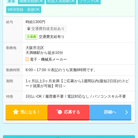
派遣
職種未経験OK
社会人未経験OK
ブランクOK
WEB登録・面接OK
時給1300円
給与
交通費別途支給あり
交通費支給有り
交通費
大阪市北区
勤務地
天満橋駅から徒歩10分
電子・機械系メーカー
8:00～17:00 ※表記のうち実働8時間です。
勤務時間
1ヶ月以上3ヶ月未満【ご応募から1週間以内(最短2日目)のスピ
期間
ード就業が可能】即日～
日払いOK
/
履歴書不要
/
電話対応なし
/
パソコンスキル不要
特徴
気になる！
応募する
詳細へ