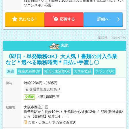
服装自由
/
シフト勤務
/
10名以上の大量募集
/
電話対応なし
/
パ
ソコンスキル不要
気になる！
応募する
詳細へ
掲載日：2026.07.30
未読
《即日・単発勤務OK》大人気！書類の封入作業
など＊選べる勤務時間＊日払い手渡し〇
派遣
職種未経験OK
社会人未経験OK
大学生歓迎
ブランクOK
時給1284円～1605円
給与
交通費別途支給あり
上限1,000円/日
交通費
大阪市西淀川区
勤務地
御幣島駅から徒歩10分
/
千船駅から徒歩12分
/
尼崎(阪神線)駅
から【登録地】徒歩1分
/
…
兵庫・大阪エリアの物流倉庫内