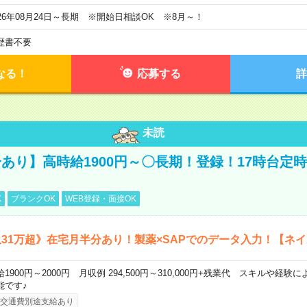
026年08月24日～長期 ※開始日相談OK ※8月～！
歴書不要
なる！
応募する
詳
未読
あり】高時給1900円～〇長期！登録！17時台定
K
ブランクOK
WEB登録・面接OK
31万超》在宅月半分あり！製薬×SAPでのデータ入力！【ネイ
給1900円～2000円 月収例 294,500円～310,000円+残業代 スキルや経
能です♪
交通費別途支給あり