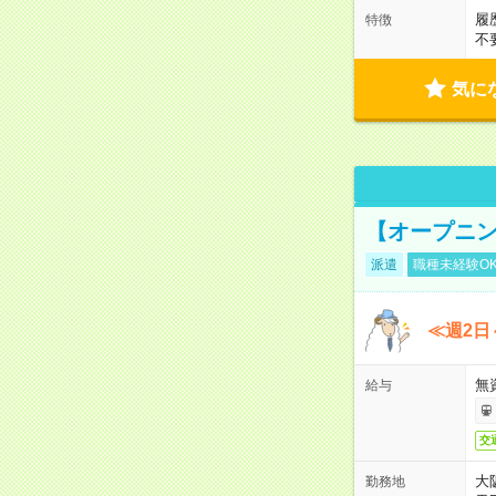
履
特徴
不
気に
【オープニン
派遣
職種未経験O
≪週2日
無
給与
交
大
勤務地