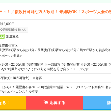
日～！／複数日可能な方大歓迎！ 未経験OK！スポーツ大会の
12,000円
交通費別途支給あり
別途支給
通費
阪市東住吉区
居(阪和線)駅から徒歩1分
/
長居(地下鉄)駅から徒歩5分
/
鶴ケ丘駅から徒歩5分
スポーツの祭典✨
本8:00～22:00の間で8時間勤務 ※一部日程で6:45開始有 ※8:00～22:00
いない時間帯がないように相方と時間を分け合うイメージです
2日(水)~10月3日(土) ※急募
1日からOK
/
履歴書不要
/
40～50代活躍中
/
副業・WワークOK
/
シフト勤務
/
10名
応なし
/
パソコンスキル不要
なる！
応募する
詳