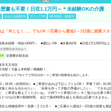
歴書も不要！日収1.1万円～＊未経験OKの介護
K
社会人未経験OK
ブランクOK
WEB登録・面接OK
は「何となく…」でもOK！応募から最短2～3日後に就業スタ
資格未経験：時給1400円～ ■週払いOK ■扶養内OK ■日収1万1200円以上
交通費別途支給あり
交通費全額支給
通費
阪市天王寺区
王寺駅
/
大阪上本町駅
/
鶴橋駅
/
…
≪自宅からドアtoドアで30分以内！≫ご希望の勤務地を紹介します。
00～18:00（休憩60分） ■ご希望があれば下記シフトもOK！ 早番 7:00～16:00 遅
家族と休みを合わせたい」 「余裕を持って夕飯の準備がしたい」 「できれば
ど、ご希望を教えてくださいね。 ※Wワーク希望の方へ 今ご覧のお仕事で希
う1つのお仕事の勤務時間。 合計で週40時間を超える場合は応募できません。
現在も積極採用中！急募！】2カ月～ ■ご応募から最短2～3日後の就業も相