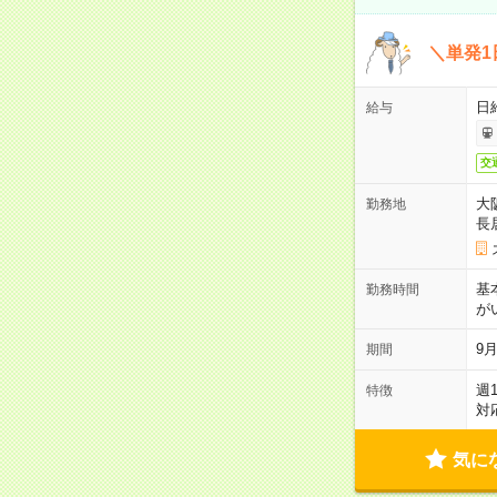
＼単発1
日給
給与
交
大
勤務地
長
基
勤務時間
が
9月
期間
週
特徴
対
気に