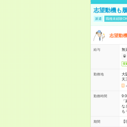
志望動機も履
派遣
職種未経験O
志望動機
無
給与
交
大
勤務地
天
9:
勤務時間
「
な
も
【
期間