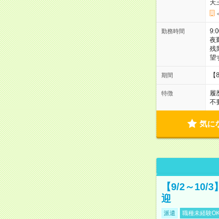
天
9:
勤務時間
夜
残
望
【
期間
履
特徴
不
気に
【9/2～10
迎
派遣
職種未経験O