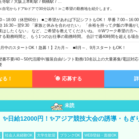
王寺駅
/
大阪上本町駅
/
鶴橋駅
/
…
≪自宅からドアtoドアで30分以内！≫ご希望の勤務地を紹介します。
00～18:00（休憩60分） ■ご希望があれば下記シフトもOK！ 早番 7:00～16:00 遅
勤 16:30～翌9:30 「家族と休みを合わせたい」 「余裕を持って夕飯の準備
業はしたくない」 など、ご希望を教えてくださいね。 ※Wワーク希望の方へ
する勤務時間と、もう1つのお仕事の勤務時間。 合計で週40時間を超える場
8月中のスタートOK！急募！】2カ月～ ■8月～、9月スタートもOK！
歴書不要
/
40～50代活躍中
/
服装自由
/
シフト勤務
/
10名以上の大量募集
/
電話対応
要
なる！
応募する
詳
未読
/3】✨日給12000円！✨アジア競技大会の誘導・も
K
社会人未経験OK
大学生歓迎
ブランクOK
WEB登録・面接OK