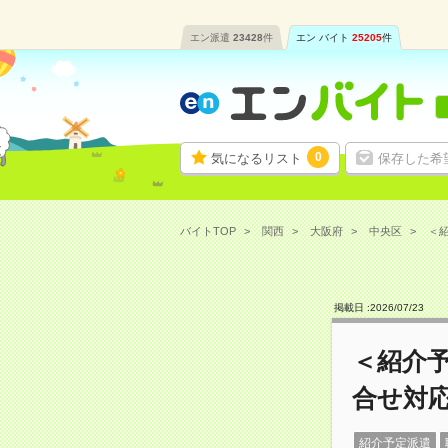
エン派遣
23428
件
エン バイト
25205
件
0
気になるリスト
保存した希
バイトTOP
関西
大阪府
中央区
＜紹
掲載日 :
2026
/
07
/
23
＜紹介
合せ対
紹介予定派遣