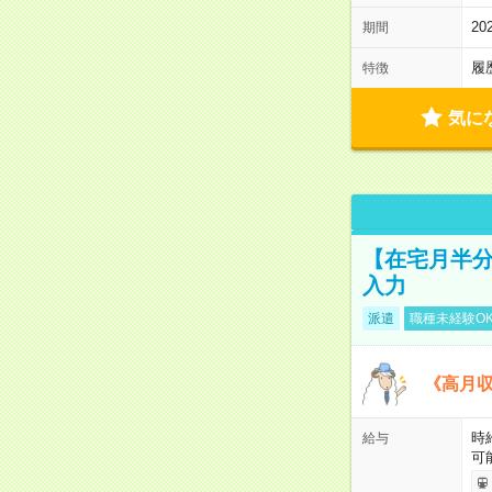
2
期間
履
特徴
気に
【在宅月半分
入力
派遣
職種未経験O
《高月収
時
給与
可