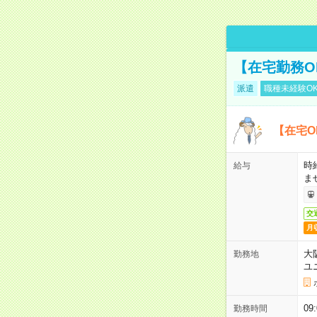
【在宅勤務O
派遣
職種未経験O
【在宅O
時
給与
ま
交
月
大
勤務地
ユ
0
勤務時間