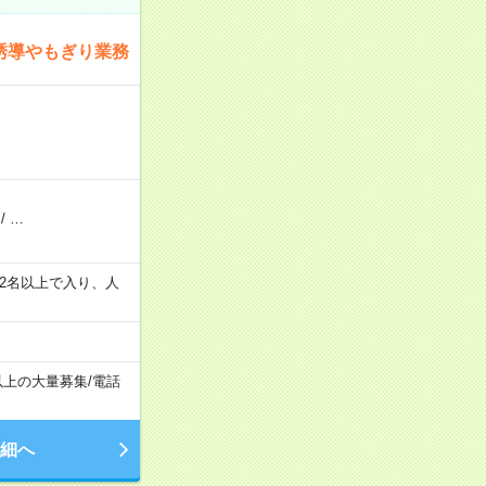
誘導やもぎり業務
/
…
の間で2名以上で入り、人
以上の大量募集
/
電話
細へ