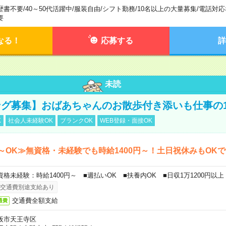
歴書不要
/
40～50代活躍中
/
服装自由
/
シフト勤務
/
10名以上の大量募集
/
電話対応
要
なる！
応募する
詳
未読
グ募集】おばあちゃんのお散歩付き添いも仕事の
K
社会人未経験OK
ブランクOK
WEB登録・面接OK
～OK≫無資格・未経験でも時給1400円～！土日祝休みもOK
資格未経験：時給1400円～ ■週払いOK ■扶養内OK ■日収1万1200円以上
交通費別途支給あり
交通費全額支給
通費
阪市天王寺区