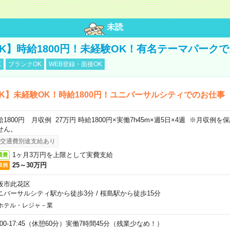
未読
K】時給1800円！未経験OK！有名テーマパーク
K
ブランクOK
WEB登録・面接OK
K】未経験OK！時給1800円！ユニバーサルシティでのお仕事
給1800円 月収例 27万円 時給1800円×実働7h45m×週5日×4週 ※月収例
せん。
交通費別途支給あり
1ヶ月3万円を上限として実費支給
通費
25～30万円
収例
阪市此花区
ニバーサルシティ駅から徒歩3分
/
桜島駅から徒歩15分
ホテル・レジャ－業
9:00-17:45（休憩60分）実働7時間45分（残業少なめ！）