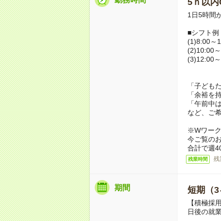
5ｈ以内O
1日5時間
■シフト例
(1)8:00～1
(2)10:00～
(3)12:00～
「子ども
「余裕を
「午前中
など、ご
※Wワー
今ご覧の
合計で週4
残
残業時間
期間
短期（3
【積極採用
日後の就