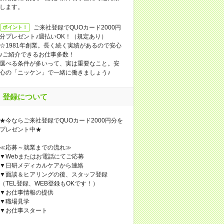
します。
ご来社登録でQUOカード2000円
ポイント！
分プレゼント♪週払いOK！（規定あり）
☆1981年創業。長く続く実績があるので安心
♪ご紹介できるお仕事多数！
選べる条件が多いって、実は重要なこと。安
心の「ニッケン」で一緒に働きましょう♪
登録について
★今ならご来社登録でQUOカード2000円分を
プレゼント中★
≪応募～就業までの流れ≫
▼Webまたはお電話にてご応募
▼日研メディカルケアから連絡
▼面談＆ヒアリングの後、スタッフ登録
（TEL登録、WEB登録もOKです！）
▼お仕事情報の提供
▼職場見学
▼お仕事スタート