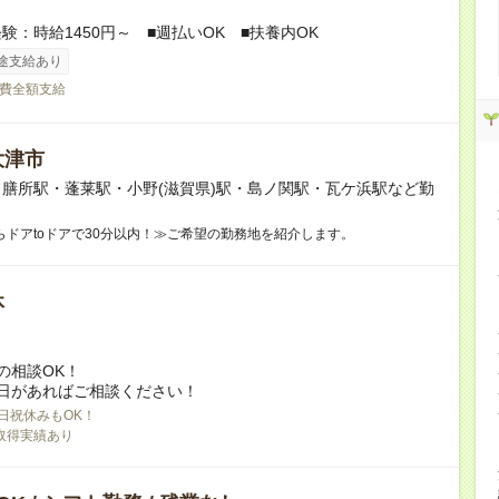
験：時給1450円～ ■週払いOK ■扶養内OK
途支給あり
費全額支給
大津市
膳所駅・蓬莱駅・小野(滋賀県)駅・島ノ関駅・瓦ケ浜駅など勤
！
らドアtoドアで30分以内！≫ご希望の勤務地を紹介します。
休
の相談OK！
日があればご相談ください！
日祝休みもOK！
取得実績あり