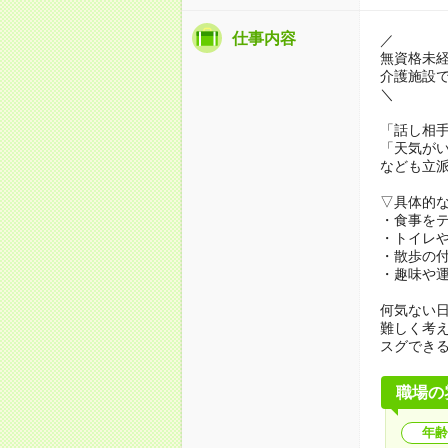
仕事内容
／
無資格未
介護施設
＼
「話し相
「天気が
なども立
▽具体的
・食事を
・トイレ
・散歩の
・趣味や
何気ない
難しく考
スグでき
職場の
年齢