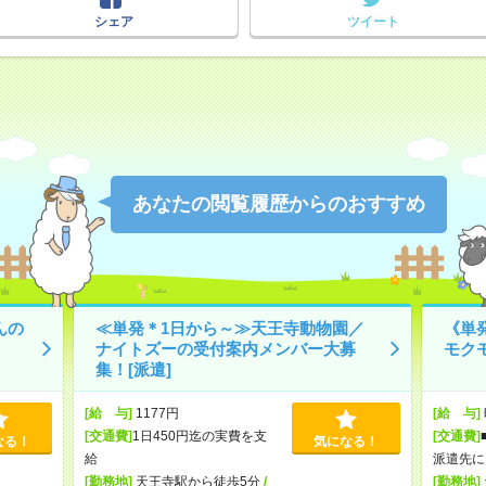
シェア
ツイート
あなたの閲覧履歴からのおすすめ
んの
≪単発＊1日から～≫天王寺動物園／
《単
ナイトズーの受付案内メンバー大募
モク
集！[派遣]
[給 与]
1177円
[給 与]
[交通費]
1日450円迄の実費を支
[交通費]
なる！
気になる！
給
派遣先に
[勤務地]
天王寺駅から徒歩5分
/
[勤務地]