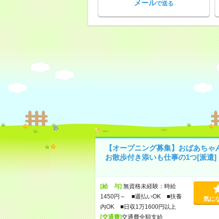
メール
で送る
【オープニング募集】おばあちゃ
お散歩付き添いも仕事の1つ[派遣]
[給 与]
無資格未経験：時給
1450円～ ■週払いOK ■扶養
気に
内OK ■日収1万1600円以上
[交通費]
交通費全額支給