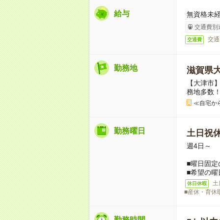
給与
無資格未経
交通費別
交通
交通費
勤務地
滋賀県
【大津市】
務地多数
≪自宅か
勤務曜日
土日祝
週4日～
■曜日固定
■希望の曜
土
休日休暇
■産休・育休
勤務時間