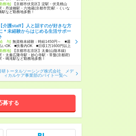
[勤務地]
【京都市伏見区】淀駅・伏見桃山
駅・丹波橋駅・六地蔵(京都市営)駅・くいな
橋駅など勤務地多数！
【介護staff】人と話すのが好きな方
に＊未経験からはじめる生活サポー
ト
[給 与]
無資格未経験：時給1450円～ ■週
払いOK ■扶養内OK ■日収1万1600円以上
[勤務地]
【京都市右京区】太秦(山陰本線)
駅・太秦広隆寺駅・妙心寺駅・常盤(京都府)
駅・鳴滝駅など勤務地多数！
日研トータルソーシング株式会社 メデ
ィカルケア事業部のバイト一覧へ
応募する