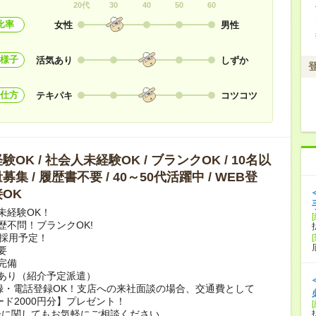
20代
30
40
50
60
比率
女性
男性
様子
活気あり
しずか
仕方
テキパキ
コツコツ
OK / 社会人未経験OK / ブランクOK / 10名以
集 / 履歴書不要 / 40～50代活躍中 / WEB登
OK
未経験OK！
歴不問！ブランクOK!
上採用予定！
要
完備
あり（紹介予定派遣）
録・電話登録OK！支店への来社面談の場合、交通費として
ード2000円分】プレゼント！
談に関してもお気軽にご相談ください。