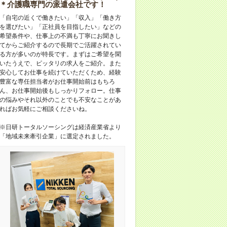
＊介護職専門の派遣会社です！
「自宅の近くで働きたい」「収入」「働き方
を選びたい」「正社員を目指したい」などの
希望条件や、仕事上の不満も丁寧にお聞きし
てからご紹介するので長期でご活躍されてい
る方が多いのが特長です。まずはご希望を聞
いたうえで、ピッタリの求人をご紹介。また
安心してお仕事を続けていただくため、経験
豊富な専任担当者がお仕事開始前はもちろ
ん、お仕事開始後もしっかりフォロー。仕事
の悩みやそれ以外のことでも不安なことがあ
ればお気軽にご相談くださいね。
※日研トータルソーシングは経済産業省より
「地域未来牽引企業」に選定されました。