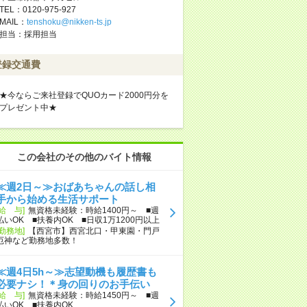
TEL：0120-975-927
MAIL：
tenshoku@nikken-ts.jp
担当：採用担当
登録交通費
★今ならご来社登録でQUOカード2000円分を
プレゼント中★
この会社のその他のバイト情報
≪週2日～≫おばあちゃんの話し相
手から始める生活サポート
[給 与]
無資格未経験：時給1400円～ ■週
払いOK ■扶養内OK ■日収1万1200円以上
[勤務地]
【西宮市】西宮北口・甲東園・門戸
厄神など勤務地多数！
≪週4日5h～≫志望動機も履歴書も
必要ナシ！＊身の回りのお手伝い
[給 与]
無資格未経験：時給1450円～ ■週
払いOK ■扶養内OK