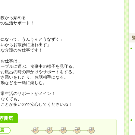
経験から始める
での生活サポート！
手になって、うんうんとうなずく」
いいからお散歩に連れ出す」
派な介護のお仕事です！
なお仕事は…
テーブルに運ぶ、食事中の様子を見守る。
やお風呂の時の声かけやサポートをする。
付き添いをしたり、お話相手になる。
運動などを一緒に楽しむ。
日常生活のサポートがメイン！
えなくても、
ることが多いので安心してくださいね！
雰囲気
層