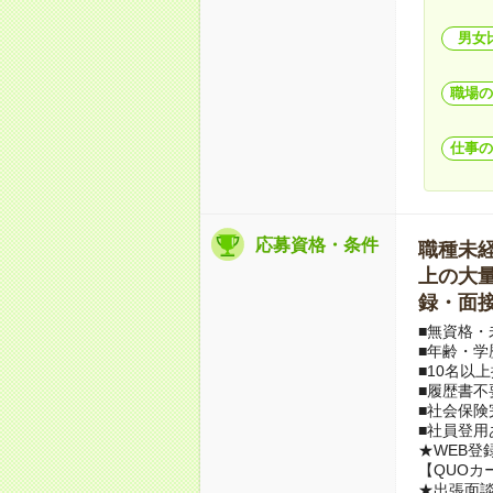
男女
職場の
仕事の
応募資格・条件
職種未経験
上の大量募
録・面接
■無資格・
■年齢・学
■10名以
■履歴書不
■社会保険
■社員登用
★WEB登
【QUOカ
★出張面