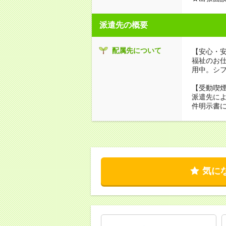
派遣先の概要
配属先について
【安心・
福祉のお
用中。シ
【受動喫
派遣先に
件明示書
気に