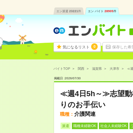
エン派遣
23221
件
エン バイト
28905
件
0
気になるリスト
保存した希
バイトTOP
関西
滋賀県
大津市
≪週
掲載日 :
2026
/
07
/
30
≪週4日5h～≫志望
りのお手伝い
介護関連
職種：
派遣
職種未経験OK
社会人未経験OK