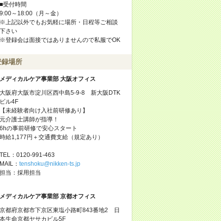
■受付時間
9:00～18:00（月～金）
※上記以外でもお気軽に場所・日程等ご相談
下さい
※登録会は面接ではありませんので私服でOK
登録場所
メディカルケア事業部 大阪オフィス
大阪府大阪市淀川区西中島5-9-8 新大阪DTK
ビル4F
【未経験者向け入社前研修あり】
元介護士講師が指導！
6hの事前研修で安心スタート
時給1,177円＋交通費支給（規定あり）
TEL：0120-991-463
MAIL：
tenshoku@nikken-ts.jp
担当：採用担当
メディカルケア事業部 京都オフィス
京都府京都市下京区東塩小路町843番地2 日
本生命京都ヤサカビル5F