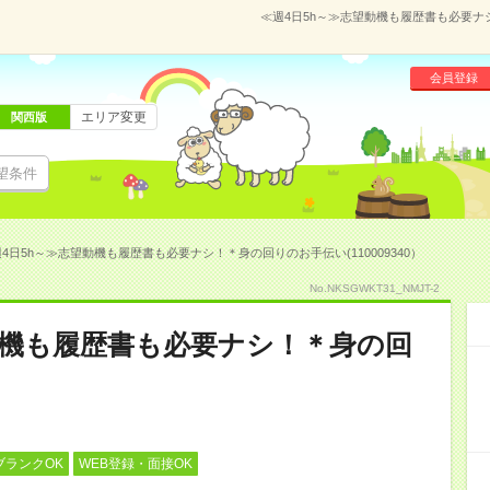
≪週4日5h～≫志望動機も履歴書も必要ナシ
会員登録
エリア変更
関西版
望条件
4日5h～≫志望動機も履歴書も必要ナシ！＊身の回りのお手伝い(110009340）
No.NKSGWKT31_NMJT-2
動機も履歴書も必要ナシ！＊身の回
ブランクOK
WEB登録・面接OK