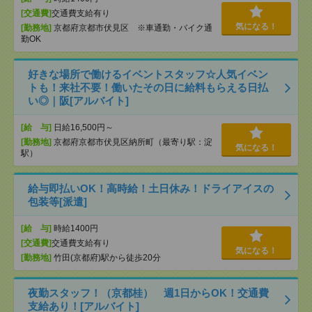
[交通費]
交通費支給有り
気になる！
[勤務地]
京都府京都市伏見区 ※車通勤・バイク通
勤OK
好きな場所で働けるイベントスタッフ☆人気イベン
トも！来社不要！働いたその日に給料もらえる日払
い◎｜阪[アルバイト]
[給 与]
日給16,500円～
[勤務地]
京都府京都市伏見区納所町（最寄り駅：淀
気になる！
駅）
給与即払いOK！高時給！土日休み！ドライアイスの
包装等[派遣]
[給 与]
時給1400円
[交通費]
交通費支給有り
気になる！
[勤務地]
竹田(京都府)駅から徒歩20分
夜勤スタッフ！（京都桂） 週1日からOK！交通費
支給あり！[アルバイト]