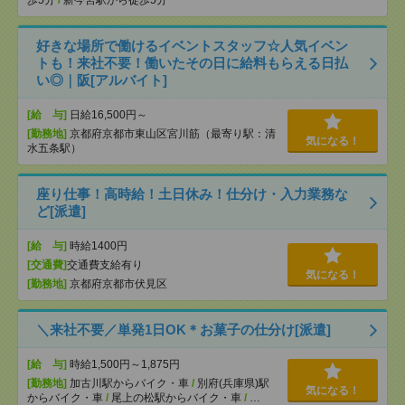
歩5分
/
新今宮駅から徒歩5分
好きな場所で働けるイベントスタッフ☆人気イベン
トも！来社不要！働いたその日に給料もらえる日払
い◎｜阪[アルバイト]
[給 与]
日給16,500円～
[勤務地]
京都府京都市東山区宮川筋（最寄り駅：清
気になる！
水五条駅）
座り仕事！高時給！土日休み！仕分け・入力業務な
ど[派遣]
[給 与]
時給1400円
[交通費]
交通費支給有り
気になる！
[勤務地]
京都府京都市伏見区
＼来社不要／単発1日OK＊お菓子の仕分け[派遣]
[給 与]
時給1,500円～1,875円
[勤務地]
加古川駅からバイク・車
/
別府(兵庫県)駅
気になる！
からバイク・車
/
尾上の松駅からバイク・車
/
…