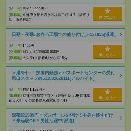
[給 与]
日給24,000円～
[勤務地]
京都府京都市西京区桂春日町14-7（最寄り
気になる！
駅：阪急桂駅）
日勤・夜勤♪お弁当工場での盛り付け_H131835[派遣]
[給 与]
1400円
[交通費]
上限あり(月額)30,000円
気になる！
[勤務地]
大久保(京都府)駅から車15分
＜週3日～！扶養内勤務＞パスポートセンターの受付
窓口スタッフ/N511032626111[アルバイト]
[給 与]
時給1,122円～
[勤務地]
京都府京都市下京区（最寄り駅：JR京都駅
気になる！
徒歩5分・その他各線京都駅徒歩7分）
深夜給1589円＊ダンボールを開けて中身を移すだけ
＊未経験OK＊男性活躍中[派遣]