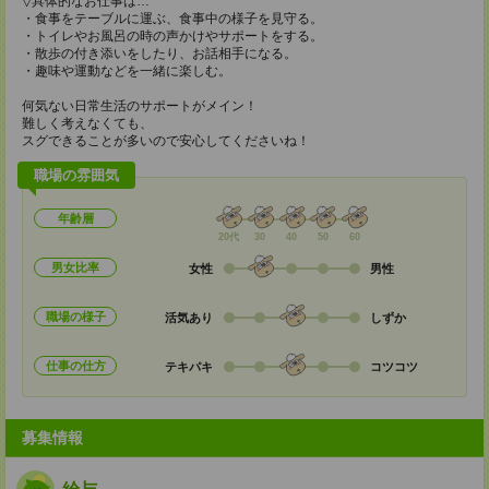
▽具体的なお仕事は…
・食事をテーブルに運ぶ、食事中の様子を見守る。
・トイレやお風呂の時の声かけやサポートをする。
・散歩の付き添いをしたり、お話相手になる。
・趣味や運動などを一緒に楽しむ。
何気ない日常生活のサポートがメイン！
難しく考えなくても、
スグできることが多いので安心してくださいね！
職場の雰囲気
年齢層
20代
30
40
50
60
男女比率
女性
男性
職場の様子
活気あり
しずか
仕事の仕方
テキパキ
コツコツ
募集情報