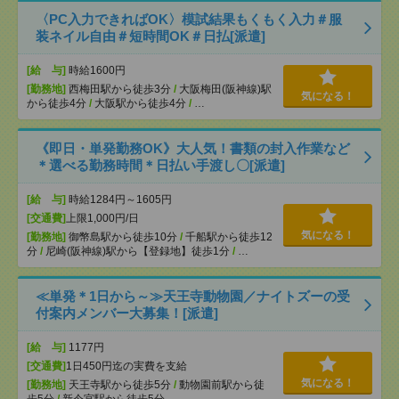
〈PC入力できればOK〉模試結果もくもく入力＃服
装ネイル自由＃短時間OK＃日払[派遣]
[給 与]
時給1600円
[勤務地]
西梅田駅から徒歩3分
/
大阪梅田(阪神線)駅
気になる！
から徒歩4分
/
大阪駅から徒歩4分
/
…
《即日・単発勤務OK》大人気！書類の封入作業など
＊選べる勤務時間＊日払い手渡し〇[派遣]
[給 与]
時給1284円～1605円
[交通費]
上限1,000円/日
気になる！
[勤務地]
御幣島駅から徒歩10分
/
千船駅から徒歩12
分
/
尼崎(阪神線)駅から【登録地】徒歩1分
/
…
≪単発＊1日から～≫天王寺動物園／ナイトズーの受
付案内メンバー大募集！[派遣]
[給 与]
1177円
[交通費]
1日450円迄の実費を支給
気になる！
[勤務地]
天王寺駅から徒歩5分
/
動物園前駅から徒