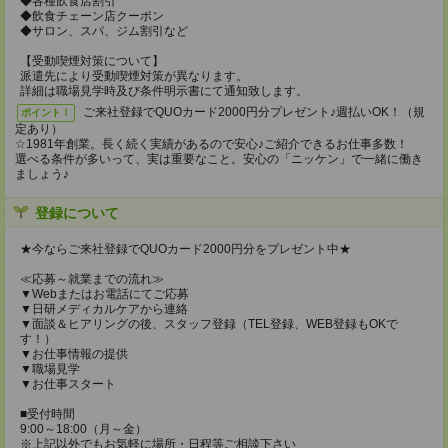
◆各種飲食店割引
◆飲食チェーン店クーポン
◆サロン、スパ、ジム割引など
【受動喫煙対策について】
派遣先により受動喫煙対策が異なります。
詳細は職場見学時及び条件明示書にて通知致します。
ご来社登録でQUOカード2000円分プレゼント♪週払いOK！（規
ポイント！
定あり）
☆1981年創業。長く続く実績があるので安心♪ご紹介できるお仕事多数！
選べる条件が多いって、実は重要なこと。安心の「ニッケン」で一緒に働き
ましょう♪
登録について
★今ならご来社登録でQUOカード2000円分をプレゼント中★
≪応募～就業までの流れ≫
▼Webまたはお電話にてご応募
▼日研メディカルケアから連絡
▼面談＆ヒアリングの後、スタッフ登録（TEL登録、WEB登録もOKで
す！）
▼お仕事情報の提供
▼職場見学
▼お仕事スタート
■受付時間
9:00～18:00（月～金）
※上記以外でもお気軽に場所・日程等ご相談下さい