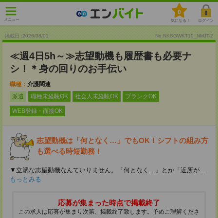
0
メニュー
気になる！
ログイン
掲載日 :2026
/
08
/
01
No.NKSGWKT10_NMJT-2
≪週4日5h～≫志望動機も履歴書も必要ナ
シ！＊身の回りのお手伝い
職種：
介護関連
派遣
職種未経験OK
社会人未経験OK
ブランクOK
WEB登録・面接OK
志望動機は「何となく…」でもOK！シフトの組み方
も選べる時短勤務！
▼立派な志望動機なんていりません。「何となく…」とか「近所が
...
もっとみる
応募が集まった時点で掲載終了
この求人は応募が集まり次第、掲載終了致します。予めご理解くださ