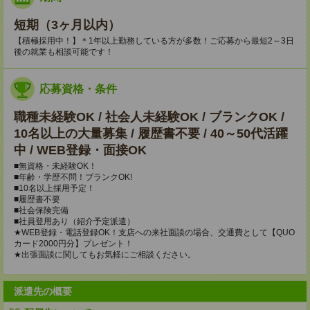
短期（3ヶ月以内）
【積極採用中！】＊1年以上勤務している方が多数！ご応募から最短2～3日
後の就業も相談可能です！
応募資格・条件
職種未経験OK / 社会人未経験OK / ブランクOK /
10名以上の大量募集 / 履歴書不要 / 40～50代活躍
中 / WEB登録・面接OK
■無資格・未経験OK！
■年齢・学歴不問！ブランクOK!
■10名以上採用予定！
■履歴書不要
■社会保険完備
■社員登用あり（紹介予定派遣）
★WEB登録・電話登録OK！支店への来社面談の場合、交通費として【QUO
カード2000円分】プレゼント！
★出張面談に関してもお気軽にご相談ください。
派遣先の概要