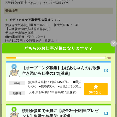
※登録会は面接ではありませんので私服でOK
登録場所
メディカルケア事業部 大阪オフィス
大阪府大阪市淀川区西中島5-9-8 新大阪DTKビル4F
【未経験者向け入社前研修あり】
元介護士講師が指導！
6hの事前研修で安心スタート
時給1,177円＋交通費支給（規定あり）
×
どちらのお仕事が気になりますか？
TEL：0120-991-463
MAIL：
tenshoku@nikken-ts.jp
担当：採用担当
1
/10
メディカルケア事業部 京都オフィス
【オープニング募集】おばあちゃんのお散歩
京都府京都市下京区東塩小路町843番地2 日本生命京都ヤサカビル5F
付き添いも仕事の1つ[派遣]
TEL：0120-975-927
MAIL：
tenshoku@nikken-ts.jp
担当：採用担当
無資格未経験：時給1450円～ ■週払
給与
いOK ■扶養内OK ■日収1万1600円
登録交通費
以上
伏見(京都府)駅 / 中書島駅 / 藤森駅 / …
気になる!
勤務地
★今ならご来社登録でQUOカード2000円分をプレゼント中★
説明会参加で全員に【現金2千円相当プレゼ
ント】生活のお手伝い[派遣]