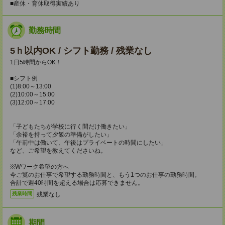
■産休・育休取得実績あり
勤務時間
5ｈ以内OK / シフト勤務 / 残業なし
1日5時間からOK！
■シフト例
(1)8:00～13:00
(2)10:00～15:00
(3)12:00～17:00
「子どもたちが学校に行く間だけ働きたい」
「余裕を持って夕飯の準備がしたい」
「午前中は働いて、午後はプライベートの時間にしたい」
など、ご希望を教えてくださいね。
※Wワーク希望の方へ
今ご覧のお仕事で希望する勤務時間と、もう1つのお仕事の勤務時間。
合計で週40時間を超える場合は応募できません。
残業なし
残業時間
期間