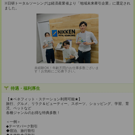
※日研トータルソーシングは経済産業省より「地域未来牽引企業」に選定され
ました。
未経験OK！年齢不問のお仕事多数ございま
す！お気軽にご応募下さい。
待遇・福利厚生
【★ベネフィット・ステーション利用可能★】
旅行、グルメ、リラク＆ビューティー、スポーツ、ショッピング、学習、育
児、ペットなど
各種ジャンルのお得な特典多数！
＜一例＞
◆テーマパーク割引
◆宿泊、旅行割引