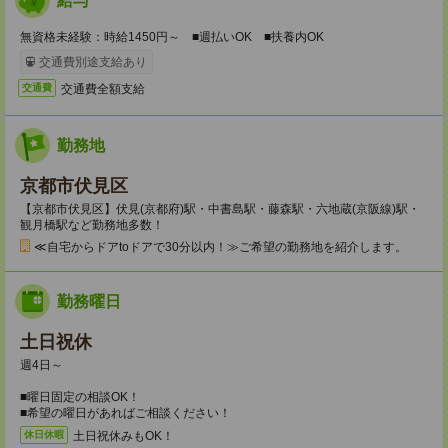
給与
無資格未経験：時給1450円～ ■週払いOK ■扶養内OK
交通費別途支給あり
交通費全額支給
交通費
勤務地
京都市伏見区
【京都市伏見区】伏見(京都府)駅・中書島駅・藤森駅・六地蔵(京阪線)駅・
観月橋駅など勤務地多数！
≪自宅からドアtoドアで30分以内！≫ご希望の勤務地を紹介します。
勤務曜日
土日祝休
週4日～
■曜日固定の相談OK！
■希望の曜日があればご相談ください！
土日祝休みもOK！
休日休暇