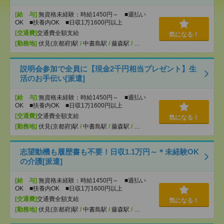
[給 与]
無資格未経験：時給1450円～ ■週払い
OK ■扶養内OK ■日収1万1600円以上
[交通費]
交通費全額支給
気になる！
[勤務地]
伏見(京都府)駅
/
中書島駅
/
藤森駅
/
…
説明会参加で全員に【現金2千円相当プレゼント】生
活のお手伝い[派遣]
[給 与]
無資格未経験：時給1450円～ ■週払い
OK ■扶養内OK ■日収1万1600円以上
[交通費]
交通費全額支給
気になる！
[勤務地]
伏見(京都府)駅
/
中書島駅
/
藤森駅
/
…
志望動機も履歴書も不要！日収1.1万円～＊未経験OK
の介護[派遣]
[給 与]
無資格未経験：時給1450円～ ■週払い
OK ■扶養内OK ■日収1万1600円以上
[交通費]
交通費全額支給
気になる！
[勤務地]
伏見(京都府)駅
/
中書島駅
/
藤森駅
/
…