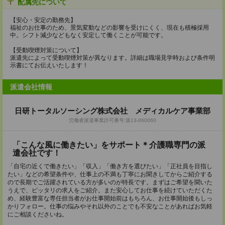
配属先について
【安心・安定の勤務先】
福祉のお仕事のため、景気変動などの影響を受けにくく、現在も積極採用
中。シフト減少などもなく安定して働くことが可能です。
【受動喫煙対策について】
派遣先によって受動喫煙対策が異なります。詳細は職場見学時および条件明
示書にてお伝えいたします！
派遣会社情報
日研トータルソーシング株式会社 メディカルケア事業部
労働者派遣事業許可番号:派13-060060
「こんな風に働きたい」をサポート＊介護職専門の派
遣会社です！
「自宅の近くで働きたい」「収入」「働き方を選びたい」「正社員を目指し
たい」などの希望条件や、仕事上の不満も丁寧にお聞きしてからご紹介する
ので長期でご活躍されている方が多いのが特長です。まずはご希望を聞いた
うえで、ピッタリの求人をご紹介。また安心してお仕事を続けていただくた
め、経験豊富な専任担当者がお仕事開始前はもちろん、お仕事開始後もしっ
かりフォロー。仕事の悩みやそれ以外のことでも不安なことがあればお気軽
にご相談くださいね。