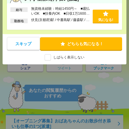
応募ページへ
無資格未経験：時給1450円～ ■週払
給与
いOK ■扶養内OK ■日収1万1600円
以上
伏見(京都府)駅 / 中書島駅 / 藤森駅 / …
気になる!
勤務地
気になる！
電話応募
スキップ
どちらも気になる！
メール
LINE
で送る
で送る
しばらく表示しない
シェア
ツイート
ブックマーク
あなたの閲覧履歴からの
おすすめ
【オープニング募集】おばあちゃんのお散歩付き添
いも仕事の1つ[派遣]