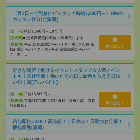
〈月1日～で副業にピッタリ＊時給1,500円～〉DMの
カンタン仕分け[派遣]
[給 与]
時給1,500円～1,875円
[交通費]
■ 交通費規定内支給 ※派遣先による
[勤務地]
宇治(奈良線)駅からバイク・車
/
大久保(京
気になる！
都府)駅からバイク・車
/
宇治(京阪線)駅からバイ
ク・車
/
…
好きな場所で働けるイベントスタッフ☆人気イベン
トも！来社不要！働いたその日に給料もらえる日払
い◎｜阪[アルバイト]
[給 与]
日給16,500円～
[勤務地]
京都府京都市下京区真町（最寄り駅：京都
気になる！
河原町駅）
給与即払いOK！高時給！土日休み！日勤のお仕事！
梱包業務[派遣]
[給 与]
時給1400円