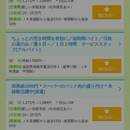
[給 与]
1,271円 ～1,589円 ＊日払いOK
[交通費]
嬉しい全額支給（社内規定あり）
[月収例]
20～25万円
気になる！
[勤務地]
ＪＲ長瀬駅から徒歩15分
/
南巽駅から徒歩
10分
ちょっとの空き時間を有効に／短時間バイト／日祝
の昼のみ／週１日～／１日２時間 サービススタッ
フ[アルバイト]
[給 与]
時給1,500円～
[勤務地]
滋賀県湖南市夏見639-1（最寄り駅：ＪＲ
気になる！
草津線 甲西駅）
深夜給1589円＊スーパーのパック肉の盛り付け＊未
経験活躍中[派遣]
[給 与]
1,271円 ～1,589円 ＊日払いOK
[交通費]
嬉しい全額支給（社内規定あり）
[月収例]
20～25万円
気になる！
[勤務地]
ＪＲ長瀬駅から徒歩15分
/
南巽駅から徒歩
10分