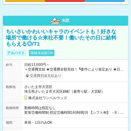
未読
ちいさいかわいいキャラのイベントも！好きな
場所で働ける☆来社不要！働いたその日に給料
もらえる◎/T1
アルバイト
職種未経験OK
日給13,000円～
給与
＋交通費支給 ★交通費全額支給！ ┗案件により規定あり ★日払
いOK！（規定あり） ┗働いたその日に現金GET♪ お仕事後はコ
交通費別途支給あり
ンビニATMから 日払い分を引き落とせます！ 【試用期間】試
用期間なし
さいたま市大宮区
勤務地
埼玉県さいたま市大宮区錦町（最寄り駅：大宮駅）
株式会社ワンベルウッズ
勤務時間は指定なし
勤務時間
変形労働時間制 想定労働時間160時間/月 【シフト例】 ・8：00
～21：00
単発・1日のみOK
期間