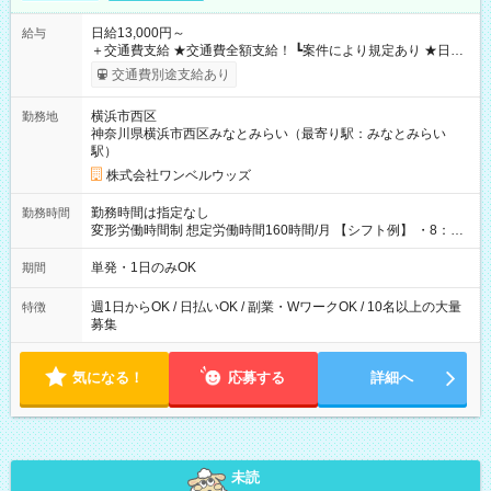
日給13,000円～
給与
＋交通費支給 ★交通費全額支給！ ┗案件により規定あり ★日払
いOK！（規定あり） ┗働いたその日に現金GET♪ お仕事後はコ
交通費別途支給あり
ンビニATMから 日払い分を引き落とせます！ 【試用期間】試
用期間なし
横浜市西区
勤務地
神奈川県横浜市西区みなとみらい（最寄り駅：みなとみらい
駅）
株式会社ワンベルウッズ
勤務時間は指定なし
勤務時間
変形労働時間制 想定労働時間160時間/月 【シフト例】 ・8：00
～21：00
単発・1日のみOK
期間
週1日からOK / 日払いOK / 副業・WワークOK / 10名以上の大量
特徴
募集
気になる！
応募する
詳細へ
未読