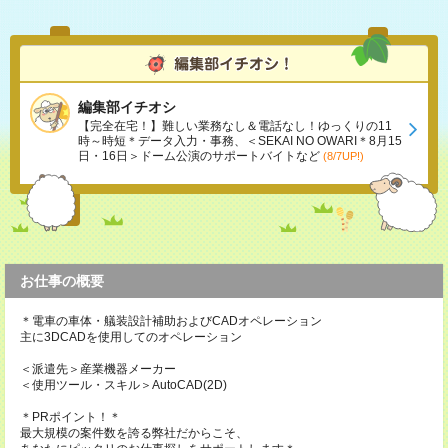
編集部イチオシ
【完全在宅！】難しい業務なし＆電話なし！ゆっくりの11
時～時短＊データ入力・事務、＜SEKAI NO OWARI＊8月15
日・16日＞ドーム公演のサポートバイトなど
(8/7UP!)
お仕事の概要
＊電車の車体・艤装設計補助およびCADオペレーション
主に3DCADを使用してのオペレーション
＜派遣先＞産業機器メーカー
＜使用ツール・スキル＞AutoCAD(2D)
＊PRポイント！＊
最大規模の案件数を誇る弊社だからこそ、