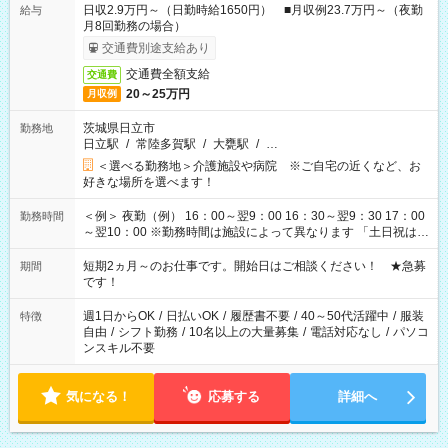
日収2.9万円～（日勤時給1650円） ■月収例23.7万円～（夜勤
給与
月8回勤務の場合）
交通費別途支給あり
交通費全額支給
交通費
20～25万円
月収例
茨城県日立市
勤務地
日立駅
/
常陸多賀駅
/
大甕駅
/
…
＜選べる勤務地＞介護施設や病院 ※ご自宅の近くなど、お
好きな場所を選べます！
＜例＞ 夜勤（例） 16：00～翌9：00 16：30～翌9：30 17：00
勤務時間
～翌10：00 ※勤務時間は施設によって異なります 「土日祝は休
みたい」 「しっかり稼ぎたい」 「もう少し遅い時間から始めた
い」など ご希望にあったお仕事をご案内いたします。 ※未経験
短期2ヵ月～のお仕事です。開始日はご相談ください！ ★急募
期間
の方の場合は1～2ヶ月間は日中での仕事を経験いただき、 お
です！
仕事に慣れてからの夜勤になります。 ★家庭の都合でお休みが
必要な場合も遠慮なくご相談ください。
週1日からOK
/
日払いOK
/
履歴書不要
/
40～50代活躍中
/
服装
特徴
自由
/
シフト勤務
/
10名以上の大量募集
/
電話対応なし
/
パソコ
ンスキル不要
気になる！
応募する
詳細へ