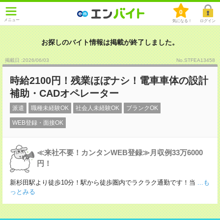
0
メニュー
気になる！
ログイン
お探しのバイト情報は掲載が終了しました。
掲載日 :2026
/
06
/
03
No.STFEA13458
時給2100円！残業ほぼナシ！電車車体の設計
補助・CADオペレーター
派遣
職種未経験OK
社会人未経験OK
ブランクOK
WEB登録・面接OK
≪来社不要！カンタンWEB登録≫月収例33万6000
円！
新杉田駅より徒歩10分！駅から徒歩圏内でラクラク通勤です！当
...も
っとみる