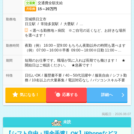
交通費全額支給
交通費
15～20万円
月収例
茨城県日立市
勤務地
日立駅
/
常陸多賀駅
/
大甕駅
/
…
＜選べる勤務地＞病院 ※ご自宅の近くなど、お好きな場所
を選べます！
夜勤（例） 16:00～翌9:00 もちろん夜勤以外の時間も選べます
勤務時間
（例） 07:00～16:00※早番 09:00～18:00※日勤 11:00～
20:00※遅番 ※時間は、固定・選べる施設もあるので、ご希望が
あれば調整できます！ ※シフト制。勤務地により実働時間が異
短期のお仕事です。職場が気に入れば長期でも働けます！ ★
期間
なります。★家庭の都合でお休みが必要な場合も遠慮なくご相
開始日はご相談ください。 ★急募です！
談ください。
日払いOK
/
履歴書不要
/
40～50代活躍中
/
服装自由
/
シフト勤
特徴
務
/
10名以上の大量募集
/
電話対応なし
/
パソコンスキル不要
気になる！
応募する
詳細へ
掲載日：2026.08.07
未読
【シフト自由・現金手渡しOK】iPhoneなどス