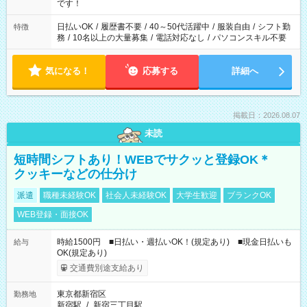
です！
日払いOK
/
履歴書不要
/
40～50代活躍中
/
服装自由
/
シフト勤
特徴
務
/
10名以上の大量募集
/
電話対応なし
/
パソコンスキル不要
気になる！
応募する
詳細へ
掲載日：2026.08.07
未読
短時間シフトあり！WEBでサクッと登録OK＊
クッキーなどの仕分け
派遣
職種未経験OK
社会人未経験OK
大学生歓迎
ブランクOK
WEB登録・面接OK
時給1500円 ■日払い・週払いOK！(規定あり) ■現金日払いも
給与
OK(規定あり)
交通費別途支給あり
東京都新宿区
勤務地
新宿駅
/
新宿三丁目駅