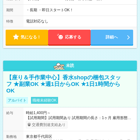
・長期 ・即日スタートOK！
期間
電話対応なし
特徴
気になる！
応募する
詳細へ
未読
【座り＆手作業中心】香水shopの梱包スタッ
フ ★副業OK ★週1日からOK ★1日1時間から
OK
アルバイト
職種未経験OK
時給1,400円～
給与
【試用期間】試用期間あり 試用期間の長さ：1ヶ月 雇用形態、
給与は本採用時と同じです。
交通費別途支給あり
東京都千代田区
勤務地