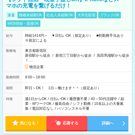
マホの充電を繋げるだけ！
派遣
職種未経験OK
社会人未経験OK
大学生歓迎
ブランクOK
WEB登録・面接OK
時給1414円～ ▼日払いOK（規定あり） ■初勤務手当あり
給与
※規定による
東京都新宿区
勤務地
新宿駅から徒歩
/
新宿三丁目駅から徒歩
/
高田馬場駅から徒歩
/
…
物流企業
9:00～18:00
勤務時間
即日～OK！ 1日～働けます＾＾（規定あり）
期間
週1日からOK
/
日払いOK
/
履歴書不要
/
40～50代活躍中
/
副
特徴
業・WワークOK
/
服装自由
/
シフト勤務
/
10名以上の大量募
集
/
電話対応なし
/
パソコンスキル不要
気になる！
応募する
詳細へ