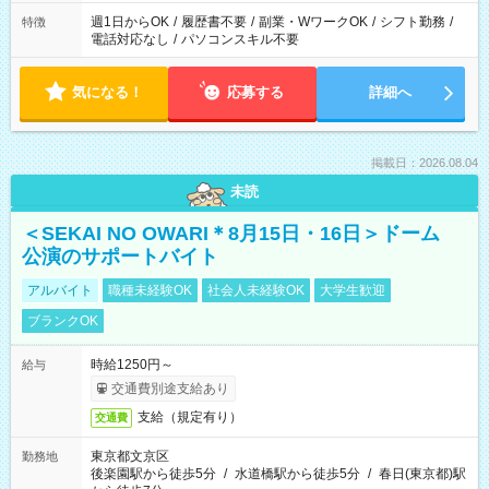
週1日からOK
/
履歴書不要
/
副業・WワークOK
/
シフト勤務
/
特徴
電話対応なし
/
パソコンスキル不要
気になる！
応募する
詳細へ
掲載日：2026.08.04
未読
＜SEKAI NO OWARI＊8月15日・16日＞ドーム
公演のサポートバイト
アルバイト
職種未経験OK
社会人未経験OK
大学生歓迎
ブランクOK
時給1250円～
給与
交通費別途支給あり
支給（規定有り）
交通費
東京都文京区
勤務地
後楽園駅から徒歩5分
/
水道橋駅から徒歩5分
/
春日(東京都)駅