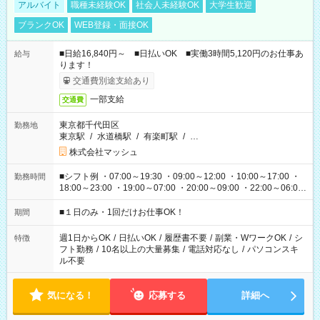
アルバイト
職種未経験OK
社会人未経験OK
大学生歓迎
ブランクOK
WEB登録・面接OK
■日給16,840円～ ■日払いOK ■実働3時間5,120円のお仕事あ
給与
ります！
交通費別途支給あり
一部支給
交通費
東京都千代田区
勤務地
東京駅
/
水道橋駅
/
有楽町駅
/
…
株式会社マッシュ
■シフト例 ・07:00～19:30 ・09:00～12:00 ・10:00～17:00 ・
勤務時間
18:00～23:00 ・19:00～07:00 ・20:00～09:00 ・22:00～06:00
etc ★最短で3時間で5,120円のお仕事から 15時間で2万円近く稼
げるお仕事も！ ご希望のお時間に合わせてご紹介！ ※シフトは
■１日のみ・1回だけお仕事OK！
期間
現場によって異なります。 ※勿論、休憩時間はあるのでご安心
ください！
週1日からOK
/
日払いOK
/
履歴書不要
/
副業・WワークOK
/
シ
特徴
フト勤務
/
10名以上の大量募集
/
電話対応なし
/
パソコンスキ
ル不要
気になる！
応募する
詳細へ