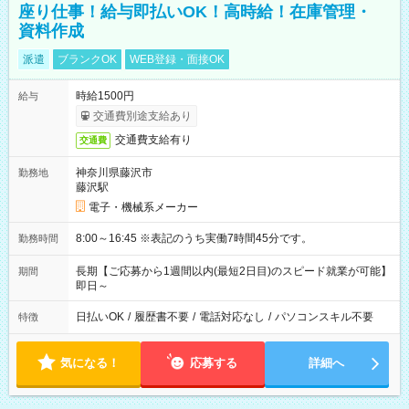
座り仕事！給与即払いOK！高時給！在庫管理・
資料作成
派遣
ブランクOK
WEB登録・面接OK
時給1500円
給与
交通費別途支給あり
交通費支給有り
交通費
神奈川県藤沢市
勤務地
藤沢駅
電子・機械系メーカー
8:00～16:45 ※表記のうち実働7時間45分です。
勤務時間
長期【ご応募から1週間以内(最短2日目)のスピード就業が可能】
期間
即日～
日払いOK
/
履歴書不要
/
電話対応なし
/
パソコンスキル不要
特徴
気になる！
応募する
詳細へ