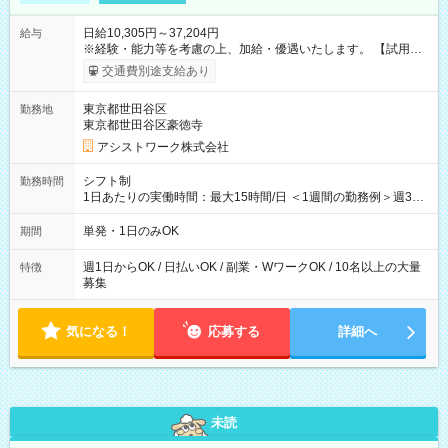
日給10,305円～37,204円
給与
※経験・能力等を考慮の上、加給・優遇いたします。 【試用期
間】試用期間なし
交通費別途支給あり
東京都世田谷区
勤務地
東京都世田谷区豪徳寺
アシストワーク株式会社
シフト制
勤務時間
1日あたりの実働時間：最大15時間/日 ＜1週間の勤務例＞週3回
勤務 勤務：月・水・金 休み：火・木・土・日 好きな時にお仕事
可能です！ ※1日あたりの最大実働時間は日勤、夜勤共に勤務し
単発・1日のみOK
期間
た時間になります。
週1日からOK / 日払いOK / 副業・WワークOK / 10名以上の大量
特徴
募集
気になる！
応募する
詳細へ
未読