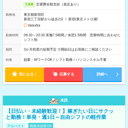
交通費全額支給（規定あり）
交通費
東京都新宿区
勤務地
新宿三丁目駅から徒歩2分
/
新宿(東京メトロ)駅
Valextra
09:30～20:30 実働7.5時間／休憩1.5時間 営業時間に合わせた
勤務時間
シフト制
3か月程度の短期予定 ※開始日はお気軽にご相談ください
期間
副業・WワークOK
/
シフト勤務
/
パソコンスキル不要
特徴
気になる！
応募する
詳細へ
未読
【日払い・未経験歓迎！】稼ぎたい日にサクッ
と勤務！単発・週1日～自由シフトの軽作業
アルバイト
職種未経験OK