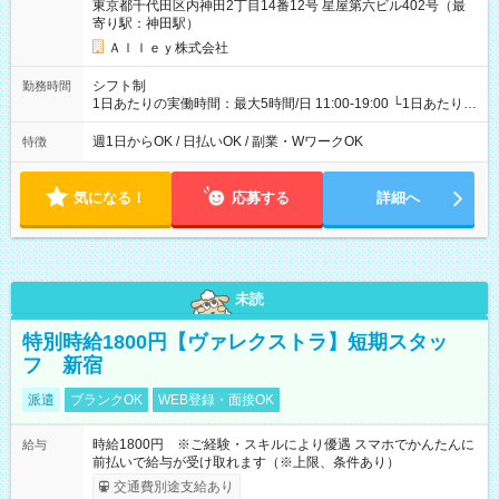
東京都千代田区内神田2丁目14番12号 星屋第六ビル402号（最
寄り駅：神田駅）
Ａｌｌｅｙ株式会社
シフト制
勤務時間
1日あたりの実働時間：最大5時間/日 11:00-19:00 └1日あたりの
実働時間：1-5時間 └上記の時間帯内であれば、いつでも勤務可
能！ └平日・土曜日の中で、お好きな曜日でご勤務いただけま
週1日からOK / 日払いOK / 副業・WワークOK
特徴
す！ 【シフト例】 ・11:00～14:00 ・16:30～19:00 ・13:00～
18:00 などのように、自由な働き方が可能なお仕事です！
気になる！
応募する
詳細へ
未読
特別時給1800円【ヴァレクストラ】短期スタッ
フ 新宿
派遣
ブランクOK
WEB登録・面接OK
時給1800円 ※ご経験・スキルにより優遇 スマホでかんたんに
給与
前払いで給与が受け取れます（※上限、条件あり）
交通費別途支給あり