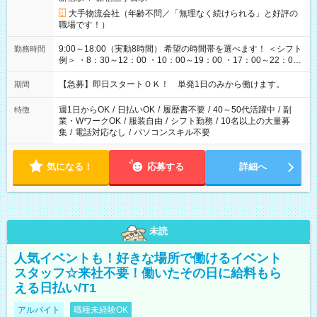
大手物流会社（年齢不問／「無理なく続けられる」と好評の
職場です！）
9:00～18:00（実動8時間） 希望の時間帯を選べます！ ＜シフト
勤務時間
例＞ ・8：30～12：00 ・10：00～19：00 ・17：00～22：00
・13：00～22：00 ・22：00～翌6：00 など
【急募】即日スタートＯＫ！ 単発1日のみから働けます。
期間
週1日からOK
/
日払いOK
/
履歴書不要
/
40～50代活躍中
/
副
特徴
業・WワークOK
/
服装自由
/
シフト勤務
/
10名以上の大量募
集
/
電話対応なし
/
パソコンスキル不要
気になる！
応募する
詳細へ
未読
人気イベントも！好きな場所で働けるイベント
スタッフ☆来社不要！働いたその日に給料もら
える日払い/T1
アルバイト
職種未経験OK