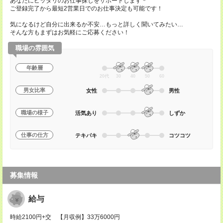
あなたにピッタリのお仕事探しをサポートします＊
ご登録完了から最短2営業日でのお仕事決定も可能です！
気になるけど自分に出来るか不安…もっと詳しく聞いてみたい…
そんな方もまずはお気軽にご応募ください！
職場の雰囲気
年齢層
20代
30
40
50
60
男女比率
女性
男性
職場の様子
活気あり
しずか
仕事の仕方
テキパキ
コツコツ
募集情報
給与
時給2100円+交 【月収例】33万6000円