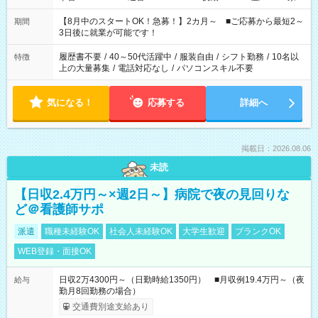
と休みを合わせたい」 「余裕を持って夕飯の準備がしたい」
「できれば残業はしたくない」 など、ご希望を教えてください
【8月中のスタートOK！急募！】2カ月～ ■ご応募から最短2～
期間
ね。 ※Wワーク希望の方へ 今ご覧のお仕事で希望する勤務時間
3日後に就業が可能です！
と、もう1つのお仕事の勤務時間。 合計で週40時間を超える場
合は応募できません。
履歴書不要
/
40～50代活躍中
/
服装自由
/
シフト勤務
/
10名以
特徴
上の大量募集
/
電話対応なし
/
パソコンスキル不要
気になる！
応募する
詳細へ
掲載日：2026.08.06
未読
【日収2.4万円～×週2日～】病院で夜の見回りな
ど＠看護師サポ
派遣
職種未経験OK
社会人未経験OK
大学生歓迎
ブランクOK
WEB登録・面接OK
日収2万4300円～（日勤時給1350円） ■月収例19.4万円～（夜
給与
勤月8回勤務の場合）
交通費別途支給あり