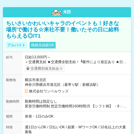
未読
ちいさいかわいいキャラのイベントも！好きな
場所で働ける☆来社不要！働いたその日に給料
もらえる◎/T1
アルバイト
職種未経験OK
日給13,000円～
給与
＋交通費支給 ★交通費全額支給！ ┗案件により規定あり ★日払
いOK！（規定あり） ┗働いたその日に現金GET♪ お仕事後はコ
交通費別途支給あり
ンビニATMから 日払い分を引き落とせます！ 【試用期間】試
用期間なし
横浜市港北区
勤務地
神奈川県横浜市港北区（最寄り駅：新横浜駅）
株式会社ワンベルウッズ
勤務時間は指定なし
勤務時間
変形労働時間制 想定労働時間160時間/月 【シフト例】 ・8：00
～21：00
単発・1日のみOK
期間
週1日からOK / 日払いOK / 副業・WワークOK / 10名以上の大量
特徴
募集