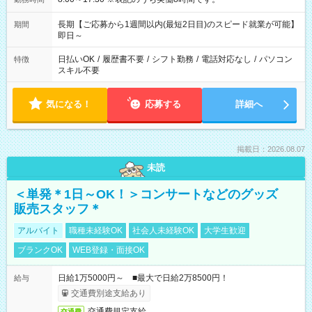
長期【ご応募から1週間以内(最短2日目)のスピード就業が可能】
期間
即日～
日払いOK
/
履歴書不要
/
シフト勤務
/
電話対応なし
/
パソコン
特徴
スキル不要
気になる！
応募する
詳細へ
掲載日：2026.08.07
未読
＜単発＊1日～OK！＞コンサートなどのグッズ
販売スタッフ＊
アルバイト
職種未経験OK
社会人未経験OK
大学生歓迎
ブランクOK
WEB登録・面接OK
日給1万5000円～ ■最大で日給2万8500円！
給与
交通費別途支給あり
交通費規定支給
交通費