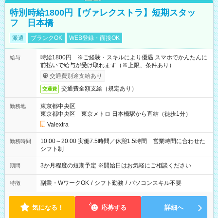
特別時給1800円【ヴァレクストラ】短期スタッ
フ 日本橋
派遣
ブランクOK
WEB登録・面接OK
時給1800円 ※ご経験・スキルにより優遇 スマホでかんたんに
給与
前払いで給与が受け取れます（※上限、条件あり）
交通費別途支給あり
交通費全額支給（規定あり）
交通費
東京都中央区
勤務地
東京都中央区 東京メトロ 日本橋駅から直結（徒歩1分）
Valextra
10:00～20:00 実働7.5時間／休憩1.5時間 営業時間に合わせた
勤務時間
シフト制
3か月程度の短期予定 ※開始日はお気軽にご相談ください
期間
副業・WワークOK
/
シフト勤務
/
パソコンスキル不要
特徴
気になる！
応募する
詳細へ