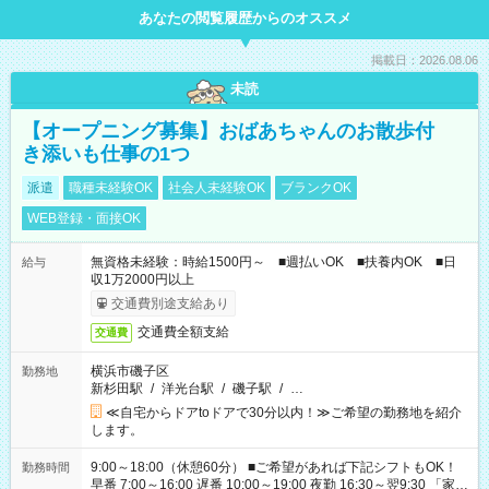
あなたの閲覧履歴からのオススメ
掲載日：2026.08.06
未読
【オープニング募集】おばあちゃんのお散歩付
き添いも仕事の1つ
派遣
職種未経験OK
社会人未経験OK
ブランクOK
WEB登録・面接OK
無資格未経験：時給1500円～ ■週払いOK ■扶養内OK ■日
給与
収1万2000円以上
交通費別途支給あり
交通費全額支給
交通費
横浜市磯子区
勤務地
新杉田駅
/
洋光台駅
/
磯子駅
/
…
≪自宅からドアtoドアで30分以内！≫ご希望の勤務地を紹介
します。
9:00～18:00（休憩60分） ■ご希望があれば下記シフトもOK！
勤務時間
早番 7:00～16:00 遅番 10:00～19:00 夜勤 16:30～翌9:30 「家族