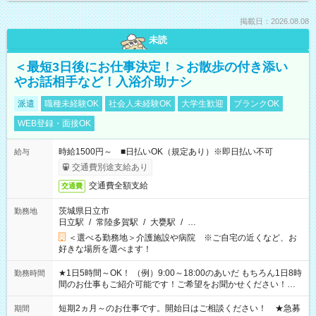
掲載日：2026.08.08
未読
＜最短3日後にお仕事決定！＞お散歩の付き添い
やお話相手など！入浴介助ナシ
派遣
職種未経験OK
社会人未経験OK
大学生歓迎
ブランクOK
WEB登録・面接OK
時給1500円～ ■日払いOK（規定あり）※即日払い不可
給与
交通費別途支給あり
交通費全額支給
交通費
茨城県日立市
勤務地
日立駅
/
常陸多賀駅
/
大甕駅
/
…
＜選べる勤務地＞介護施設や病院 ※ご自宅の近くなど、お
好きな場所を選べます！
★1日5時間～OK！ （例）9:00～18:00のあいだ もちろん1日8時
勤務時間
間のお仕事もご紹介可能です！ご希望をお聞かせください！★
家庭の都合でお休みが必要な場合も遠慮なくご相談ください。
※週最低15時間以上の勤務が必要です
短期2ヵ月～のお仕事です。開始日はご相談ください！ ★急募
期間