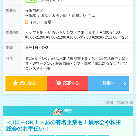
横浜市西区
勤務地
横浜駅
/
みなとみらい駅
/
西横浜駅
/
…
イベント会場
＜シフト例＞ いろいろなシフトで働けます！ ■7:00-24:00
勤務時間
■8:00-21:00 ■9:00-21:00 ■18:00-翌7:00 ■20:30-翌11:00 など
単発1日～OK!
期間
週1日からOK
/
日払いOK
/
履歴書不要
/
40～50代活躍中
/
副
特徴
業・WワークOK
/
服装自由
/
シフト勤務
/
電話対応なし
/
パソ
コンスキル不要
気になる！
応募する
詳細へ
掲載日：2026.08.08
未読
＜1日～OK！＞あの有名企業も！展示会や株主
総会のお手伝い！