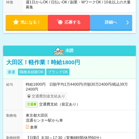
週1日からOK / 日払いOK / 副業・WワークOK / 10名以上の大量
特徴
募集
気になる！
応募する
詳細へ
未読
大田区！軽作業！時給1800円
派遣
職種未経験OK
ブランクOK
時給1800円 日額平均1万4400円/月額30万2400円/残込39万
給与
2400円
交通費別途支給あり
交通費支給（規定あり）
交通費
東京都大田区
勤務地
流通センター駅から車
倉庫
【日勤】 8:30～17:30（実働8時間/休憩60分）
勤務時間