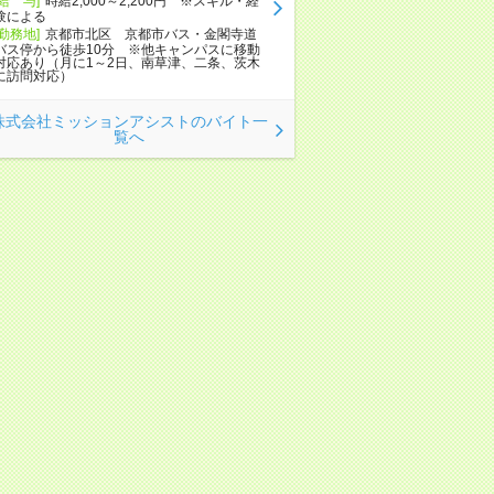
[給 与]
時給2,000～2,200円 ※スキル・経
験による
[勤務地]
京都市北区 京都市バス・金閣寺道
バス停から徒歩10分 ※他キャンパスに移動
対応あり（月に1～2日、南草津、二条、茨木
に訪問対応）
株式会社ミッションアシストのバイト一
覧へ