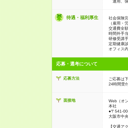
運用、保
待遇・福利厚生
社会保険
（雇用・
交通費全
時間外手
研修受講
定期健康
オフィス
応募・選考について
応募方法
ご応募は
24時間受
面接地
Web（オ
本社
●〒541-0
大阪市中央
【交通ア