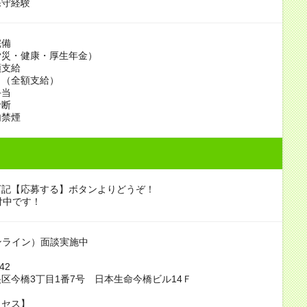
守経験
完備
労災・健康・厚生年金）
額支給
当（全額支給）
手当
診断
内禁煙
下記【応募する】ボタンよりどうぞ！
付中です！
ンライン）面談実施中
042
区今橋3丁目1番7号 日本生命今橋ビル14Ｆ
クセス】