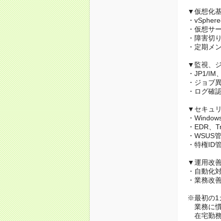
▼仮想化
・vSphe
・仮想サ
・障害切
・定期メ
▼監視、
・JP1/I
・ジョブ
・ログ確
▼セキュ
・Windo
・EDR、Tr
・WSUS
・特権ID
▼運用改
・自動化
・業務改
※最初の1
業務に慣
在宅勤務