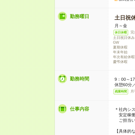
勤務曜日
土日祝
月～金
完
休日休暇
土日祝日休み
GW
夏期休暇
年末年始
年次有給休暇
慶弔休暇
勤務時間
9：00～1
休憩60分
月
残業時間
仕事内容
＊社内シ
安定稼働
ご担当い
【具体的