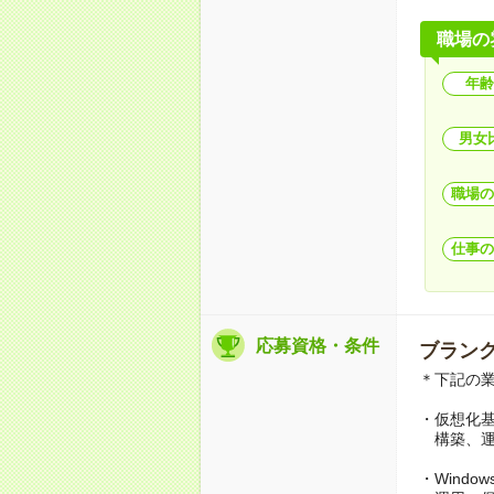
職場の
年齢
男女
職場の
仕事の
応募資格・条件
ブランク
＊下記の
・仮想化基
構築、運
・Windows