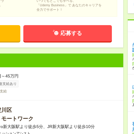
フラ
いつでもどこでも学べる、
集
「Udemy Business」で あなたのキャリアを
全力でサポート！
応募する
円～45万円
途支給あり
支給
淀川区
リモートワーク
etro新大阪駅より徒歩5分、JR新大阪駅より徒歩10分
ミッションアシスト