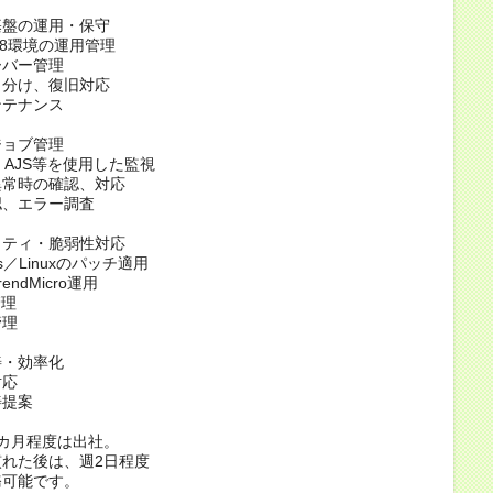
基盤の運用・保守
re8環境の運用管理
ーバー管理
り分け、復旧対応
ンテナンス
ジョブ管理
M、AJS等を使用した監視
異常時の確認、対応
認、エラー調査
リティ・脆弱性対応
ws／Linuxのパッチ適用
endMicro運用
管理
管理
善・効率化
対応
善提案
カ月程度は出社。
れた後は、週2日程度
可能です。