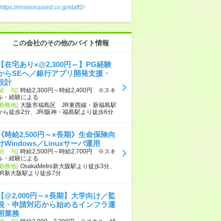
https://missionassist.co.jp/staff2/
この会社のその他のバイト情報
【在宅あり×@2,300円～】PG経験
からSEへ／銀行アプリ開発支援・
設計
[給 与]
時給2,300円～時給2,400円 ※スキ
ル・経験による
[勤務地]
大阪市福島区 JR東西線・新福島駅
から徒歩2分、JR/阪神・福島駅より徒歩6分
《時給2,500円～×長期》生命保険向
けWindows／Linuxサーバ運用
[給 与]
時給2,500円～時給2,700円 ※スキ
ル・経験による
[勤務地]
OsakaMetro新大阪駅より徒歩3分、
JR新大阪駅より徒歩7分
【@2,000円～×長期】大学向け／監
視・申請対応から始めるインフラ運
用業務