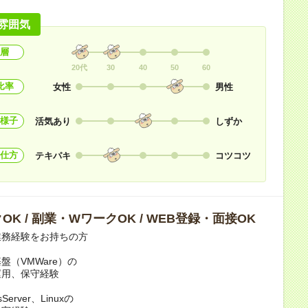
雰囲気
層
20代
30
40
50
60
比率
女性
男性
様子
活気あり
しずか
仕方
テキパキ
コツコツ
OK / 副業・WワークOK / WEB登録・面接OK
業務経験をお持ちの方
盤（VMWare）の
用、保守経験
Server、Linuxの