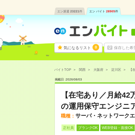
エン派遣
23221
件
エン バイト
28905
件
0
気になるリスト
保存した希
バイトTOP
関西
大阪府
淀川区
【在
掲載日 :
2026
/
08
/
03
【在宅あり／月給42
の運用保守エンジニ
サーバ・ネットワークエ
職種：
正社員
ブランクOK
WEB登録・面接OK