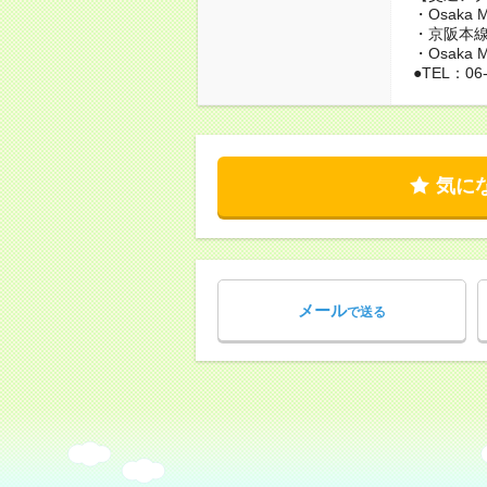
・Osak
・京阪本線
・Osaka
●TEL：06-
気に
メール
で送る