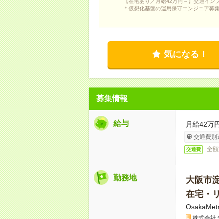
【在宅あり／月給42万円～】交通イン
＊仮想化基盤の運用保守エンジニア募
気になる！
募集情報
給与
月給42万
交通費別
全額
交通費
勤務地
大阪市
在宅・
OsakaM
株式会社