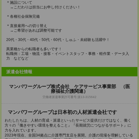
＊施設について
→こだわりは担当にお申し付けください！
＊各種社会保険完備
＊直接雇用への切り替え
→ご希望があれば調整可能です
20代・30代・40代・50代・60代・しゅふ・未経験も活躍中！
異業種からの転職者も多いです！
転職例：工場・物流・接客・イベントスタッフ・事務・軽作業・データ入
力 などなど
派遣会社情報
マンパワーグループ株式会社 ケアサービス事業部 （医
療福祉介護関連）
労働者派遣事業許可番号:派13-315642
マンパワーグループは日本初の人材派遣会社です
わたしたちは、人材の育成・派遣といったサービス提供だけではなく、働く
方々の『働きやすい環境を整えること』『長期就労につながるサポート』に
力を入れています。
2023年現在、全国34拠点に介護専門支店を展開。介護の現場を理解している