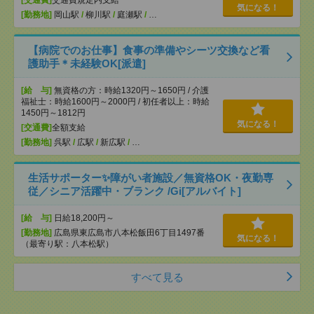
[交通費]
交通費規定内支給
気になる！
[勤務地]
岡山駅
/
柳川駅
/
庭瀬駅
/
…
【病院でのお仕事】食事の準備やシーツ交換など看
護助手＊未経験OK[派遣]
[給 与]
無資格の方：時給1320円～1650円 / 介護
福祉士：時給1600円～2000円 / 初任者以上：時給
1450円～1812円
気になる！
[交通費]
全額支給
[勤務地]
呉駅
/
広駅
/
新広駅
/
…
生活サポーター✨障がい者施設／無資格OK・夜勤専
従／シニア活躍中・ブランク /Gi[アルバイト]
[給 与]
日給18,200円～
[勤務地]
広島県東広島市八本松飯田6丁目1497番
気になる！
（最寄り駅：八本松駅）
すべて見る