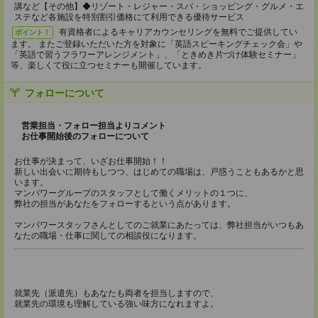
講など【その他】◆リゾート・レジャー・スパ・ショッピング・グルメ・エ
ステなど各施設を特別割引価格にて利用できる優待サービス
有資格者によるキャリアカウンセリングを無料でご提供してい
ポイント！
ます。 またご登録いただいた方を対象に「英語スピーキングチェック会」や
「英語で習うフラワーアレンジメント」、「ときめき片づけ体験セミナー」
等、楽しくて役に立つセミナーも開催しています。
フォローについて
営業担当・フォロー担当よりコメント
お仕事開始後のフォローについて
お仕事が決まって、いざお仕事開始！！
新しい出会いに期待もしつつ、はじめての職場は、戸惑うこともあるかと思
います。
マンパワーグループのスタッフとして働くメリットの１つに、
弊社の担当があなたをフォローするという点があります。
マンパワースタッフさんとしてのご就業にあたっては、弊社担当がいつもあ
なたの職場・仕事に関しての相談役になります。
就業先（派遣先）もあなたも両者を担当しますので、
就業先の環境も理解している強い味方になれますよ。