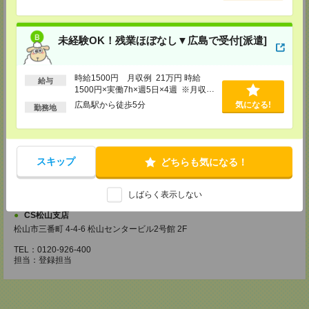
【来社登録】約1.5～2時間＊経験・ご希望による
・ガイダンス
未経験OK！残業ほぼなし▼広島で受付[派遣]
・経験や希望をインタビュー
・スキルチェック
・お仕事のご紹介
時給1500円 月収例 21万円 時給
登録場所
給与
1500円×実働7h×週5日×4週 ※月収例
を保証するものではありません。※給
広島駅から徒歩5分
気になる!
CS広島支店
勤務地
与即受取りサービス利用可（利用条件
広島県広島市中区袋町 3-17 シシンヨービル 11F
有）
TEL：0120-921-943
担当：採用担当
CS高松支店
スキップ
どちらも気になる！
〒760-0027 香川県高松市紺屋町9-6 高松大同生命ビル7
TEL：0120-829-575
しばらく表示しない
担当：採用担当
CS松山支店
松山市三番町 4-4-6 松山センタービル2号館 2F
TEL：0120-926-400
担当：登録担当