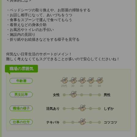
＜具体的には＞
・ベッドシーツの取り換えや、お部屋の掃除をする
・お話し相手になって、あいづちをうつ
・食事をスプーンで運んで食べてもらう
・着替えなどの身体介助
・お風呂やトイレのお手伝い
・施設内の見回り
・折り紙やお絵描きなどをする様子を見守る
何気ない日常生活のサポートがメイン！
難しく考えなくてもスグできることが多いので安心してくださいね！
職場の雰囲気
年齢層
20代
30
40
50
60
男女比率
女性
男性
職場の様子
活気あり
しずか
仕事の仕方
テキパキ
コツコツ