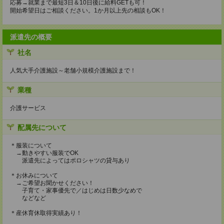
応募→就業まで最短3日＆10日後に給料GETも可！
開始希望日はご相談ください。1か月以上先の相談もOK！
派遣先の概要
社名
人気大手介護施設～老舗小規模介護施設まで！
業種
介護サービス
配属先について
＊服装について
→動きやすい服装でOK
派遣先によってはポロシャツの貸与あり
＊お休みについて
→ご希望お聞かせください！
子育て・家事優先で／はじめは日数少なめで
などなど
＊産休育休取得実績あり！