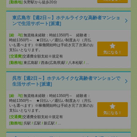
[勤務地]
矢野駅から徒歩20分
東広島市【週2日～】ホテルライクな高齢者マンショ
ンで生活サポート[派遣]
[給 与]
無資格未経験：時給1350円～ 経験者：
時給1350円～ ★日払い／週払い制度あり（月払
いも選べます）※稼働開始時は手続き完了次第のお
支払いとなります。
気になる！
[交通費]
交通費全額支給※規定有
[勤務地]
東広島駅
/
西条(広島県)駅
/
八本松駅
/
…
呉市【週2日～】ホテルライクな高齢者マンションで
生活サポート[派遣]
[給 与]
無資格未経験：時給1350円～ 経験者：
時給1350円～ ★日払い／週払い制度あり（月払
いも選べます）※稼働開始時は手続き完了次第のお
支払いとなります。
気になる！
[交通費]
交通費全額支給※規定有
[勤務地]
呉駅
/
広駅
/
新広駅
/
…