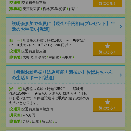
[交通費]
交通費全額支給
気になる！
[勤務地]
安芸長束駅
/
梅林(広島県)駅
/
伴駅
/
…
説明会参加で全員に【現金2千円相当プレゼント】生
活のお手伝い[派遣]
[給 与]
無資格未経験：時給1400円～ ■週払い
OK ■扶養内OK ■日収1万1200円以上
[交通費]
交通費全額支給
気になる！
[勤務地]
大町(広島県)駅
/
中筋駅
/
高取駅
/
…
【毎週お給料振り込み可能＊週払い】おばあちゃん
の生活サポート[派遣]
[給 与]
無資格未経験：時給1350円～ 経験者：
時給1350円～ ★日払い／週払い制度あり（月払
いも選べます）※稼働開始時は手続き完了次第のお
支払いとなります。
気になる！
[交通費]
交通費支給※規定有
[月収例]
～5万円
[勤務地]
呉駅
/
広駅
/
新広駅
/
…