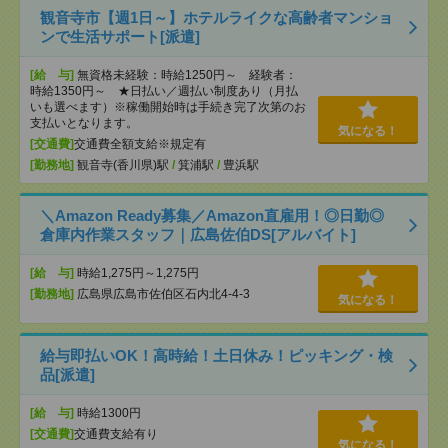
観音寺市【週1日～】ホテルライクな高齢者マンショ
ンで生活サポート[派遣]
[給 与]
無資格未経験：時給1250円～ 経験者：
時給1350円～ ★日払い／週払い制度あり（月払
いも選べます）※稼働開始時は手続き完了次第のお
支払いとなります。
気になる！
[交通費]
交通費全額支給※規定有
[勤務地]
観音寺(香川県)駅
/
箕浦駅
/
豊浜駅
＼Amazon Ready募集／Amazon直雇用！◎日勤◎
倉庫内作業スタッフ｜広島佐伯DS[アルバイト]
[給 与]
時給1,275円～1,275円
[勤務地]
広島県広島市佐伯区石内北4-4-3
気になる！
給与即払いOK！高時給！土日休み！ピッキング・検
品[派遣]
[給 与]
時給1300円
[交通費]
交通費支給有り
気になる！