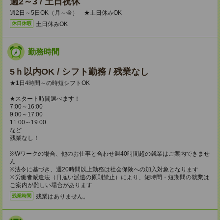
週2～3 / 土日祝休
週2日～5日OK（月～金） ★土日休みOK
土日休みOK
休日休暇
勤務時間
5ｈ以内OK / シフト勤務 / 残業なし
★1日4時間～の時短シフトOK
★スタート時間選べます！
7:00～16:00
9:00～17:00
11:00～19:00
など
残業なし！
※Wワークの場合、他のお仕事と合わせ週40時間超の就業はご案内できませ
ん
※法令に基づき、週20時間以上勤務は社会保険への加入対象となります
※労働者派遣法（日雇い派遣の原則禁止）により、短時間・短期間の就業は
ご案内が難しい場合があります
残業はありません。
残業時間