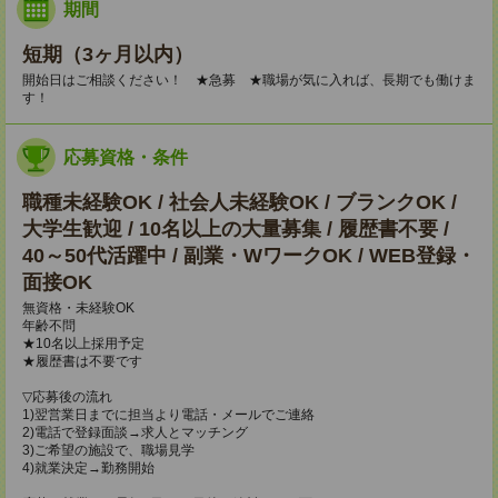
期間
短期（3ヶ月以内）
開始日はご相談ください！ ★急募 ★職場が気に入れば、長期でも働けま
す！
応募資格・条件
職種未経験OK / 社会人未経験OK / ブランクOK /
大学生歓迎 / 10名以上の大量募集 / 履歴書不要 /
40～50代活躍中 / 副業・WワークOK / WEB登録・
面接OK
無資格・未経験OK
年齢不問
★10名以上採用予定
★履歴書は不要です
▽応募後の流れ
1)翌営業日までに担当より電話・メールでご連絡
2)電話で登録面談→求人とマッチング
3)ご希望の施設で、職場見学
4)就業決定→勤務開始