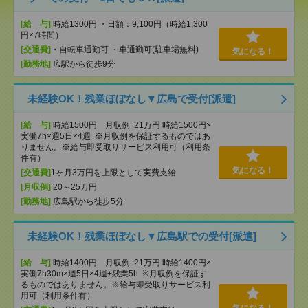
[給 与]
時給1300円 ・日額：9,100円（時給1,300
円×7時間）
[交通費]
・自転車通勤可 ・車通勤可(駐車場無料)
気になる！
[勤務地]
広駅から徒歩9分
未経験OK！残業ほぼなし▼広島で受付[派遣]
[給 与]
時給1500円 月収例 21万円 時給1500円×
実働7h×週5日×4週 ※月収例を保証するものではあ
りません。※給与即受取りサービス利用可（利用条
件有）
気になる！
[交通費]
1ヶ月3万円を上限として実費支給
[月収例]
20～25万円
[勤務地]
広島駅から徒歩5分
未経験OK！残業ほぼなし▼広島駅での受付[派遣]
[給 与]
時給1400円 月収例 21万円 時給1400円×
実働7h30m×週5日×4週+残業5h ※月収例を保証す
るものではありません。※給与即受取りサービス利
用可（利用条件有）