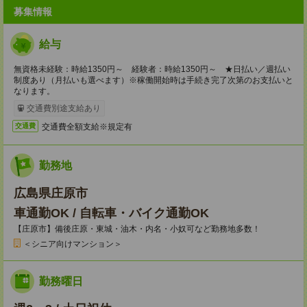
募集情報
給与
無資格未経験：時給1350円～ 経験者：時給1350円～ ★日払い／週払い
制度あり（月払いも選べます）※稼働開始時は手続き完了次第のお支払いと
なります。
交通費別途支給あり
交通費全額支給※規定有
交通費
勤務地
広島県庄原市
車通勤OK / 自転車・バイク通勤OK
【庄原市】備後庄原・東城・油木・内名・小奴可など勤務地多数！
＜シニア向けマンション＞
勤務曜日