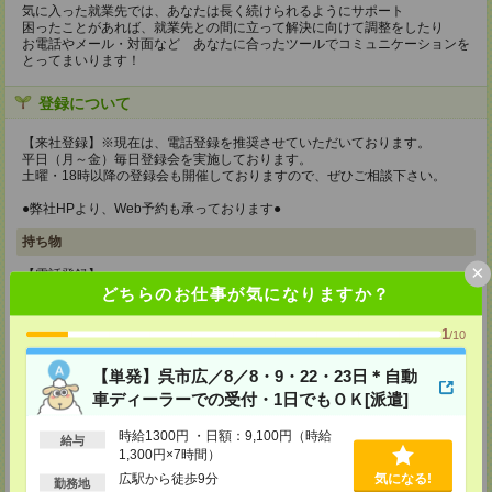
気に入った就業先では、あなたは長く続けられるようにサポート
困ったことがあれば、就業先との間に立って解決に向けて調整をしたり
お電話やメール・対面など あなたに合ったツールでコミュニケーションを
とってまいります！
登録について
【来社登録】※現在は、電話登録を推奨させていただいております。
平日（月～金）毎日登録会を実施しております。
土曜・18時以降の登録会も開催しておりますので、ぜひご相談下さい。
●弊社HPより、Web予約も承っております●
持ち物
×
【電話登録】
弊社HPよりマイページ作成をお願いします
どちらのお仕事が気になりますか？
【来社登録】※現在は、電話登録を推奨させていただいております。
1
/10
・印鑑
・免許証など本人確認書類
・職務経歴書
【単発】呉市広／8／8・9・22・23日＊自動
※履歴書、写真は不要です！
車ディーラーでの受付・1日でもＯＫ[派遣]
所要時間
時給1300円 ・日額：9,100円（時給
給与
1,300円×7時間）
【電話登録】30分程度
・経験やご希望などをインタビュー
広駅から徒歩9分
気になる!
勤務地
・お仕事のご紹介など