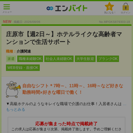
0
メニュー
気になる！
ログイン
NEW
掲載日 :2026
/
08
/
06
No.MPGKS879303-18
庄原市【週2日～】ホテルライクな高齢者マ
ンションで生活サポート
職種：
介護関連
派遣
職種未経験OK
社会人未経験OK
大学生歓迎
ブランクOK
WEB登録・面接OK
自由なシフト＊7時～、11時～、16時～など好きな
勤務時間×好きな曜日で働く！
▼高級ホテルのようなキレイな職場で介護のお仕事！入居者さんは
...
もっとみる
応募が集まった時点で掲載終了
この求人は応募が集まり次第、掲載終了致します。予めご理解くださ