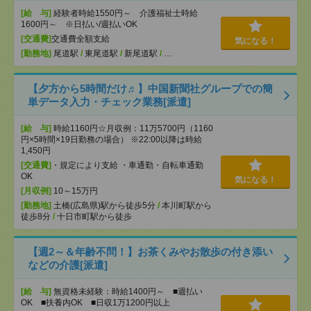
[給 与]
経験者時給1550円～ 介護福祉士時給
1600円～ ※日払い/週払いOK
[交通費]
交通費全額支給
気になる！
[勤務地]
尾道駅
/
東尾道駅
/
新尾道駅
/
…
【夕方から5時間だけ♬】中国新聞社グループでの簡
単データ入力・チェック業務[派遣]
[給 与]
時給1160円☆月収例：11万5700円（1160
円×5時間×19日勤務の場合） ※22:00以降は時給
1,450円
[交通費]
・規定により支給 ・車通勤・自転車通勤
OK
気になる！
[月収例]
10～15万円
[勤務地]
土橋(広島県)駅から徒歩5分
/
本川町駅から
徒歩8分
/
十日市町駅から徒歩
【週2～＆年齢不問！】お茶くみやお散歩の付き添い
などの介護[派遣]
[給 与]
無資格未経験：時給1400円～ ■週払い
OK ■扶養内OK ■日収1万1200円以上