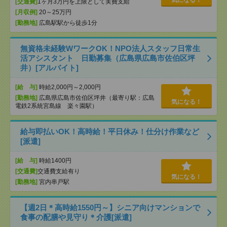
気になる！
[交通費]
1ヶ月3万円を上限として実費支給
[月収例]
20～25万円
[勤務地]
広島駅駅から徒歩1分
無資格未経験WワークOK！NPO法人スタッフ日常生
活アシスタント 日勤募集（広島県広島市佐伯区坪
井）[アルバイト]
[給 与]
時給2,000円～2,000円
[勤務地]
広島県広島市佐伯区坪井（最寄り駅：広島
気になる！
電鉄2系統宮島線 楽々園駅）
給与即払いOK！高時給！平日休み！仕分け作業など
[派遣]
[給 与]
時給1400円
[交通費]
交通費支給有り
気になる！
[勤務地]
宮内串戸駅
【週2日＊高時給1550円～】シニア向けマンションで
食事の配膳や見守り＊介護[派遣]