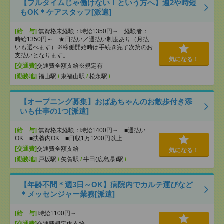
【フルタイムじゃ働けない！という方へ】週2や時短
もOK＊ケアスタッフ[派遣]
[給 与]
無資格未経験：時給1350円～ 経験者：
時給1350円～ ★日払い／週払い制度あり（月払
いも選べます）※稼働開始時は手続き完了次第のお
支払いとなります。
気になる！
[交通費]
交通費全額支給※規定有
[勤務地]
福山駅
/
東福山駅
/
松永駅
/
…
【オープニング募集】おばあちゃんのお散歩付き添
いも仕事の1つ[派遣]
[給 与]
無資格未経験：時給1400円～ ■週払い
OK ■扶養内OK ■日収1万1200円以上
[交通費]
交通費全額支給
気になる！
[勤務地]
戸坂駅
/
矢賀駅
/
牛田(広島県)駅
/
…
【年齢不問＊週3日～OK】病院内でカルテ運びなど
＊メッセンジャー業務[派遣]
[給 与]
時給1100円～