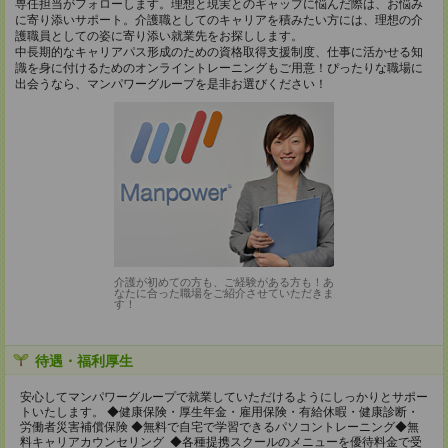
専任担当がフォローします。理想と現実とのギャップに悩んだ際は、お悩み
に寄り添いサポート。介護職としてのキャリアを積みたい方には、理想の介
護職員としての姿に寄り添い就業先をお探しします。
中長期的なキャリアパス形成のための資格取得支援制度、仕事に活かせる知
識を身に付けるためのオンライントレーニングもご用意！ぴったりな職場に
出会うなら、マンパワーグループを是非お選びください！
介護が初めての方も、ご経験がある方も！あ
なたに合った職場をご紹介させていただきま
す！
待遇・福利厚生
安心してマンパワーグループで就業していただけるようにしっかりとサポー
トいたします。 ◆健康保険・厚生年金・雇用保険・有給休暇・健康診断・
労働者災害補償保険 ◆無料で自宅で学習できるパソコントレーニング◆無
料キャリアカウンセリング ◆各種提携スクールのメニューを優待料金で受