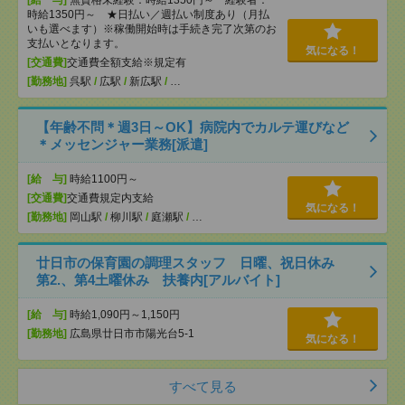
[給 与]
無資格未経験：時給1350円～ 経験者：
時給1350円～ ★日払い／週払い制度あり（月払
いも選べます）※稼働開始時は手続き完了次第のお
支払いとなります。
気になる！
[交通費]
交通費全額支給※規定有
[勤務地]
呉駅
/
広駅
/
新広駅
/
…
【年齢不問＊週3日～OK】病院内でカルテ運びなど
＊メッセンジャー業務[派遣]
[給 与]
時給1100円～
[交通費]
交通費規定内支給
気になる！
[勤務地]
岡山駅
/
柳川駅
/
庭瀬駅
/
…
廿日市の保育園の調理スタッフ 日曜、祝日休み
第2.、第4土曜休み 扶養内[アルバイト]
[給 与]
時給1,090円～1,150円
[勤務地]
広島県廿日市市陽光台5-1
気になる！
すべて見る