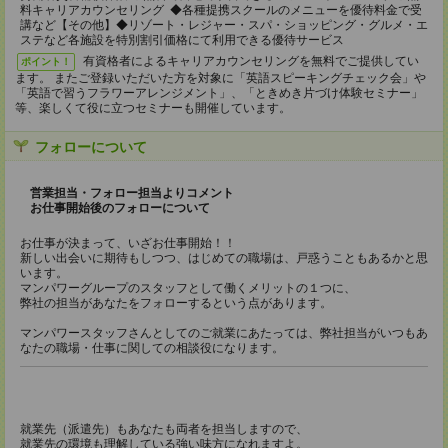
料キャリアカウンセリング ◆各種提携スクールのメニューを優待料金で受
講など【その他】◆リゾート・レジャー・スパ・ショッピング・グルメ・エ
ステなど各施設を特別割引価格にて利用できる優待サービス
有資格者によるキャリアカウンセリングを無料でご提供してい
ポイント！
ます。 またご登録いただいた方を対象に「英語スピーキングチェック会」や
「英語で習うフラワーアレンジメント」、「ときめき片づけ体験セミナー」
等、楽しくて役に立つセミナーも開催しています。
フォローについて
営業担当・フォロー担当よりコメント
お仕事開始後のフォローについて
お仕事が決まって、いざお仕事開始！！
新しい出会いに期待もしつつ、はじめての職場は、戸惑うこともあるかと思
います。
マンパワーグループのスタッフとして働くメリットの１つに、
弊社の担当があなたをフォローするという点があります。
マンパワースタッフさんとしてのご就業にあたっては、弊社担当がいつもあ
なたの職場・仕事に関しての相談役になります。
就業先（派遣先）もあなたも両者を担当しますので、
就業先の環境も理解している強い味方になれますよ。