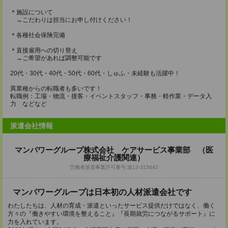
＊施設について
→こだわりは担当にお申し付けください！
＊各種社会保険完備
＊直接雇用への切り替え
→ご希望があれば調整可能です
20代・30代・40代・50代・60代・しゅふ・未経験も活躍中！
異業種からの転職者も多いです！
転職例：工場・物流・接客・イベントスタッフ・事務・軽作業・データ入
力 などなど
派遣会社情報
マンパワーグループ株式会社 ケアサービス事業部 （医
療福祉介護関連）
労働者派遣事業許可番号:派13-315642
マンパワーグループは日本初の人材派遣会社です
わたしたちは、人材の育成・派遣といったサービス提供だけではなく、働く
方々の『働きやすい環境を整えること』『長期就労につながるサポート』に
力を入れています。