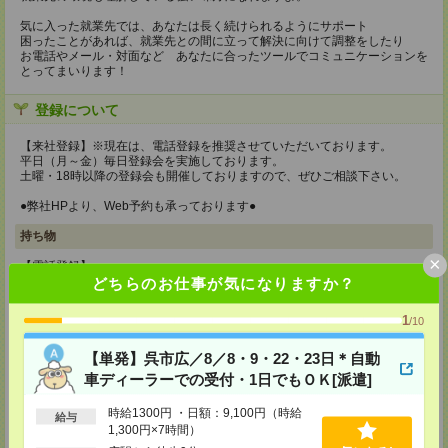
気に入った就業先では、あなたは長く続けられるようにサポート
困ったことがあれば、就業先との間に立って解決に向けて調整をしたり
お電話やメール・対面など あなたに合ったツールでコミュニケーションを
とってまいります！
登録について
【来社登録】※現在は、電話登録を推奨させていただいております。
平日（月～金）毎日登録会を実施しております。
土曜・18時以降の登録会も開催しておりますので、ぜひご相談下さい。
●弊社HPより、Web予約も承っております●
持ち物
×
【電話登録】
弊社HPよりマイページ作成をお願いします
どちらのお仕事が気になりますか？
【来社登録】※現在は、電話登録を推奨させていただいております。
1
/10
・印鑑
・免許証など本人確認書類
・職務経歴書
【単発】呉市広／8／8・9・22・23日＊自動
※履歴書、写真は不要です！
車ディーラーでの受付・1日でもＯＫ[派遣]
所要時間
時給1300円 ・日額：9,100円（時給
給与
1,300円×7時間）
【電話登録】30分程度
・経験やご希望などをインタビュー