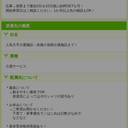
応募→就業まで最短3日＆10日後に給料GETも可！
開始希望日はご相談ください。1か月以上先の相談もOK！
派遣先の概要
社名
人気大手介護施設～老舗小規模介護施設まで！
業種
介護サービス
配属先について
＊服装について
→動きやすい服装でOK
派遣先によってはポロシャツの貸与あり
＊お休みについて
→ご希望お聞かせください！
子育て・家事優先で／はじめは日数少なめで
などなど
＊産休育休取得実績あり！