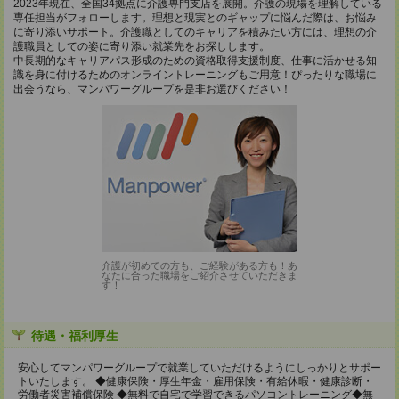
2023年現在、全国34拠点に介護専門支店を展開。介護の現場を理解している
専任担当がフォローします。理想と現実とのギャップに悩んだ際は、お悩み
に寄り添いサポート。介護職としてのキャリアを積みたい方には、理想の介
護職員としての姿に寄り添い就業先をお探しします。
中長期的なキャリアパス形成のための資格取得支援制度、仕事に活かせる知
識を身に付けるためのオンライントレーニングもご用意！ぴったりな職場に
出会うなら、マンパワーグループを是非お選びください！
介護が初めての方も、ご経験がある方も！あ
なたに合った職場をご紹介させていただきま
す！
待遇・福利厚生
安心してマンパワーグループで就業していただけるようにしっかりとサポー
トいたします。 ◆健康保険・厚生年金・雇用保険・有給休暇・健康診断・
労働者災害補償保険 ◆無料で自宅で学習できるパソコントレーニング◆無