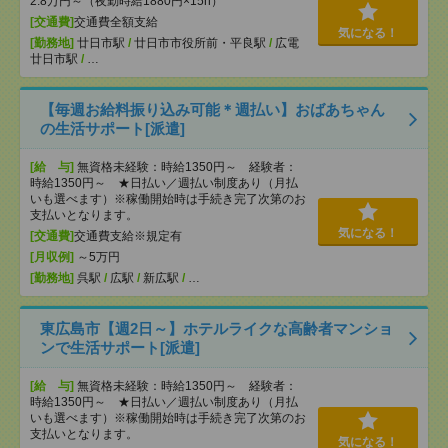
2.8万円～（夜勤時給1880円×15h）
[交通費]
交通費全額支給
気になる！
[勤務地]
廿日市駅
/
廿日市市役所前・平良駅
/
広電
廿日市駅
/
…
【毎週お給料振り込み可能＊週払い】おばあちゃん
の生活サポート[派遣]
[給 与]
無資格未経験：時給1350円～ 経験者：
時給1350円～ ★日払い／週払い制度あり（月払
いも選べます）※稼働開始時は手続き完了次第のお
支払いとなります。
気になる！
[交通費]
交通費支給※規定有
[月収例]
～5万円
[勤務地]
呉駅
/
広駅
/
新広駅
/
…
東広島市【週2日～】ホテルライクな高齢者マンショ
ンで生活サポート[派遣]
[給 与]
無資格未経験：時給1350円～ 経験者：
時給1350円～ ★日払い／週払い制度あり（月払
いも選べます）※稼働開始時は手続き完了次第のお
支払いとなります。
気になる！