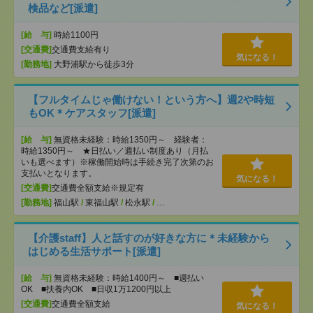
検品など[派遣]
[給 与]
時給1100円
[交通費]
交通費支給有り
気になる！
[勤務地]
大野浦駅から徒歩3分
【フルタイムじゃ働けない！という方へ】週2や時短
もOK＊ケアスタッフ[派遣]
[給 与]
無資格未経験：時給1350円～ 経験者：
時給1350円～ ★日払い／週払い制度あり（月払
いも選べます）※稼働開始時は手続き完了次第のお
支払いとなります。
気になる！
[交通費]
交通費全額支給※規定有
[勤務地]
福山駅
/
東福山駅
/
松永駅
/
…
【介護staff】人と話すのが好きな方に＊未経験から
はじめる生活サポート[派遣]
[給 与]
無資格未経験：時給1400円～ ■週払い
OK ■扶養内OK ■日収1万1200円以上
[交通費]
交通費全額支給
気になる！