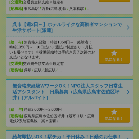
[交通費]
交通費全額支給※規定有
[勤務地]
東広島駅
/
西条(広島県)駅
/
八本松駅
/
…
呉市【週2日～】ホテルライクな高齢者マンションで
生活サポート[派遣]
[給 与]
無資格未経験：時給1350円～ 経験者：
時給1350円～ ★日払い／週払い制度あり（月払
いも選べます）※稼働開始時は手続き完了次第のお
支払いとなります。
気になる！
[交通費]
交通費全額支給※規定有
[勤務地]
呉駅
/
広駅
/
新広駅
/
…
無資格未経験WワークOK！NPO法人スタッフ日常生
活アシスタント 日勤募集（広島県広島市佐伯区坪
井）[アルバイト]
[給 与]
時給2,000円～2,000円
[勤務地]
広島県広島市佐伯区坪井（最寄り駅：広島
気になる！
電鉄2系統宮島線 楽々園駅）
給与即払いOK！駅チカ！平日休み！日勤のお仕事！