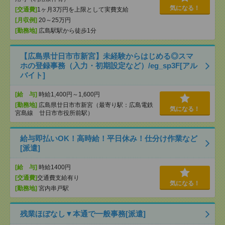
気になる！
[交通費]
1ヶ月3万円を上限として実費支給
[月収例]
20～25万円
[勤務地]
広島駅駅から徒歩1分
【広島県廿日市市新宮】未経験からはじめる◎スマ
ホの登録事務（入力・初期設定など）/eg_sp3F[アル
バイト]
[給 与]
時給1,400円～1,600円
[勤務地]
広島県廿日市市新宮（最寄り駅：広島電鉄
気になる！
宮島線 廿日市市役所前駅）
給与即払いOK！高時給！平日休み！仕分け作業など
[派遣]
[給 与]
時給1400円
[交通費]
交通費支給有り
気になる！
[勤務地]
宮内串戸駅
残業ほぼなし▼本通で一般事務[派遣]