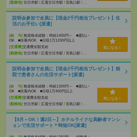
[勤務地]
廿日市駅
/
広電廿日市駅
/
宮島口駅
/
…
説明会参加で全員に【現金2千円相当プレゼント】生
活のお手伝い[派遣]
[給 与]
無資格未経験：時給1400円～ ■週払い
OK ■扶養内OK ■日収1万1200円以上
[交通費]
交通費全額支給
気になる！
[勤務地]
廿日市駅
/
広電廿日市駅
/
宮島口駅
/
…
説明会参加で全員に【現金2千円相当プレゼント】病
院で患者さんの生活サポート[派遣]
[給 与]
無資格未経験：時給1300円～ ■週払い
OK ■扶養内OK ■日収1万400円以上
[交通費]
交通費全額支給
気になる！
[勤務地]
廿日市駅
/
広電廿日市駅
/
宮島口駅
/
…
【8月～OK！週2日～】ホテルライクな高齢者マンシ
ョンで生活サポート＊時短OK[派遣]