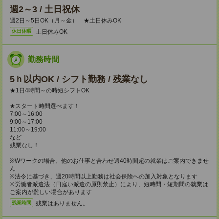
週2～3 / 土日祝休
週2日～5日OK（月～金） ★土日休みOK
土日休みOK
休日休暇
勤務時間
5ｈ以内OK / シフト勤務 / 残業なし
★1日4時間～の時短シフトOK
★スタート時間選べます！
7:00～16:00
9:00～17:00
11:00～19:00
など
残業なし！
※Wワークの場合、他のお仕事と合わせ週40時間超の就業はご案内できませ
ん
※法令に基づき、週20時間以上勤務は社会保険への加入対象となります
※労働者派遣法（日雇い派遣の原則禁止）により、短時間・短期間の就業は
ご案内が難しい場合があります
残業はありません。
残業時間