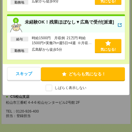
広駅から徒歩9分
気になる!
勤務地
・お仕事のご紹介など
【来社登録】約1.5～2時間＊経験・ご希望による
・ガイダンス
未経験OK！残業ほぼなし▼広島で受付[派遣]
・経験や希望をインタビュー
・スキルチェック
・お仕事のご紹介
時給1500円 月収例 21万円 時給
登録場所
給与
1500円×実働7h×週5日×4週 ※月収例
を保証するものではありません。※給
広島駅から徒歩5分
気になる!
CS広島支店
勤務地
与即受取りサービス利用可（利用条件
広島県広島市中区袋町 3-17 シシンヨービル 11F
有）
TEL：0120-921-943
担当：採用担当
CS高松支店
スキップ
どちらも気になる！
〒760-0027 香川県高松市紺屋町9-6 高松大同生命ビル7
TEL：0120-829-575
しばらく表示しない
担当：採用担当
CS松山支店
松山市三番町 4-4-6 松山センタービル2号館 2F
TEL：0120-926-400
担当：登録担当