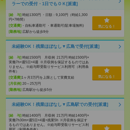
ラーでの受付・1日でもＯＫ[派遣]
[給 与]
時給1300円 ・日額：9,100円（時給1,300
円×7時間）
[交通費]
・自転車通勤可 ・車通勤可(駐車場無料)
気になる！
[勤務地]
広駅から徒歩9分
未経験OK！残業ほぼなし▼広島で受付[派遣]
[給 与]
時給1500円 月収例 21万円 時給1500円×
実働7h×週5日×4週 ※月収例を保証するものではあ
りません。※給与即受取りサービス利用可（利用条
件有）
気になる！
[交通費]
1ヶ月3万円を上限として実費支給
[月収例]
20～25万円
[勤務地]
広島駅から徒歩5分
未経験OK！残業ほぼなし▼広島駅での受付[派遣]
[給 与]
時給1400円 月収例 21万円 時給1400円×
実働7h30m×週5日×4週+残業5h ※月収例を保証す
るものではありません。※給与即受取りサービス利
用可（利用条件有）