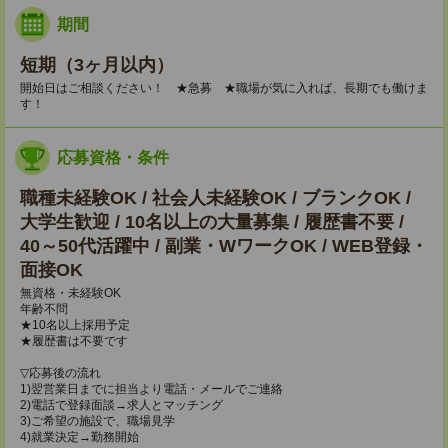
期間
短期（3ヶ月以内）
開始日はご相談ください！ ★急募 ★職場が気に入れば、長期でも働けま
す！
応募資格・条件
職種未経験OK / 社会人未経験OK / ブランクOK /
大学生歓迎 / 10名以上の大量募集 / 履歴書不要 /
40～50代活躍中 / 副業・WワークOK / WEB登録・
面接OK
無資格・未経験OK
年齢不問
★10名以上採用予定
★履歴書は不要です
▽応募後の流れ
1)翌営業日までに担当より電話・メールでご連絡
2)電話で登録面談→求人とマッチング
3)ご希望の施設で、職場見学
4)就業決定→勤務開始