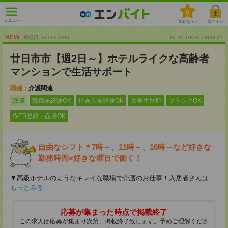
0
メニュー
気になる！
ログイン
NEW
掲載日 :2026
/
08
/
05
No.MPGKS879303-21
廿日市市【週2日～】ホテルライクな高齢者
マンションで生活サポート
職種：
介護関連
派遣
職種未経験OK
社会人未経験OK
大学生歓迎
ブランクOK
WEB登録・面接OK
自由なシフト＊7時～、11時～、16時～など好きな
勤務時間×好きな曜日で働く！
▼高級ホテルのようなキレイな職場で介護のお仕事！入居者さんは
...
もっとみる
応募が集まった時点で掲載終了
この求人は応募が集まり次第、掲載終了致します。予めご理解くださ