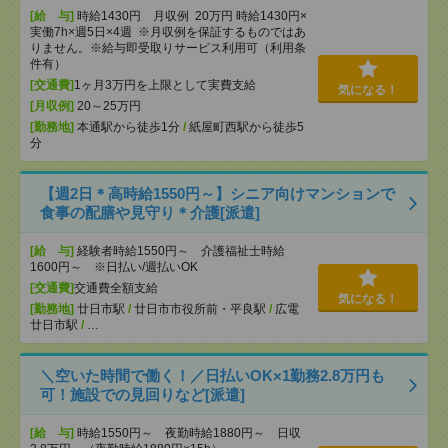
[給 与]
時給1430円 月収例 20万円 時給1430円×
実働7h×週5日×4週 ※月収例を保証するものではあ
りません。※給与即受取りサービス利用可（利用条
件有）
[交通費]
1ヶ月3万円を上限として実費支給
気になる！
[月収例]
20～25万円
[勤務地]
本通駅から徒歩1分
/
紙屋町西駅から徒歩5
分
【週2日＊高時給1550円～】シニア向けマンションで
食事の配膳や見守り＊介護[派遣]
[給 与]
経験者時給1550円～ 介護福祉士時給
1600円～ ※日払い/週払いOK
[交通費]
交通費全額支給
気になる！
[勤務地]
廿日市駅
/
廿日市市役所前・平良駅
/
広電
廿日市駅
/
…
＼空いた時間で働く！／日払いOK×1勤務2.8万円も
可！施設での見回りなど[派遣]
[給 与]
時給1550円～ 夜勤時給1880円～ 日収