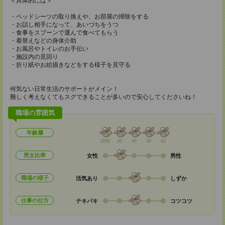
＜具体的には＞
・ベッドシーツの取り換えや、お部屋の掃除をする
・お話し相手になって、あいづちをうつ
・食事をスプーンで運んで食べてもらう
・着替えなどの身体介助
・お風呂やトイレのお手伝い
・施設内の見回り
・折り紙やお絵描きなどをする様子を見守る
何気ない日常生活のサポートがメイン！
難しく考えなくてもスグできることが多いので安心してくださいね！
職場の雰囲気
年齢層
20代
30
40
50
60
男女比率
女性
男性
職場の様子
活気あり
しずか
仕事の仕方
テキパキ
コツコツ