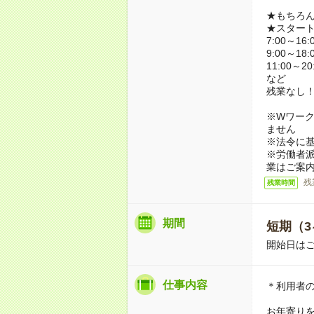
★もちろ
★スター
7:00～16:
9:00～18:
11:00～20
など
残業なし
※Wワーク
ません
※法令に基
※労働者
業はご案
残
残業時間
期間
短期（3
開始日は
仕事内容
＊利用者
お年寄り