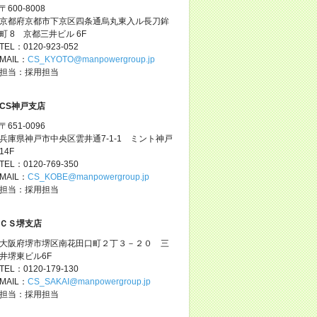
〒600-8008
京都府京都市下京区四条通烏丸東入ル長刀鉾
町 8 京都三井ビル 6F
TEL：0120-923-052
MAIL：
CS_KYOTO@manpowergroup.jp
担当：採用担当
CS神戸支店
〒651-0096
兵庫県神戸市中央区雲井通7-1-1 ミント神戸
14F
TEL：0120-769-350
MAIL：
CS_KOBE@manpowergroup.jp
担当：採用担当
ＣＳ堺支店
大阪府堺市堺区南花田口町２丁３－２０ 三
井堺東ビル6F
TEL：0120-179-130
MAIL：
CS_SAKAI@manpowergroup.jp
担当：採用担当