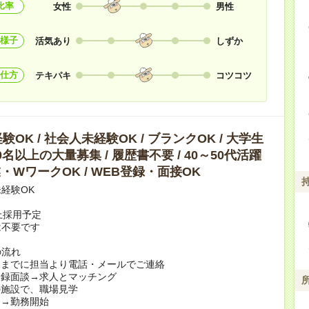
比率
女性
男性
様子
活気あり
しずか
仕方
テキパキ
コツコツ
OK / 社会人未経験OK / ブランクOK / 大学生
10名以上の大量募集 / 履歴書不要 / 40～50代活躍
副業・WワークOK / WEB登録・面接OK
経験OK
上採用予定
は不要です
の流れ
日までに担当より電話・メールでご連絡
登録面談→求人とマッチング
の施設で、職場見学
定→勤務開始