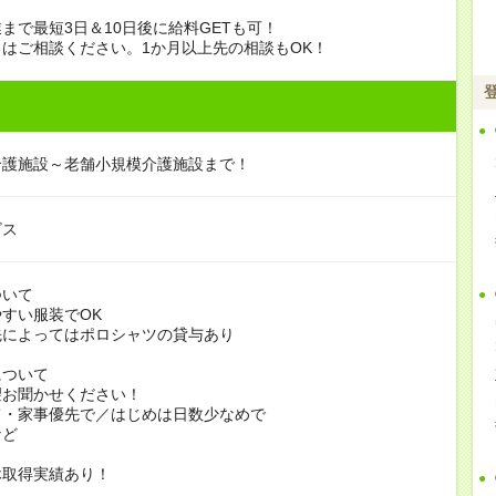
まで最短3日＆10日後に給料GETも可！
はご相談ください。1か月以上先の相談もOK！
介護施設～老舗小規模介護施設まで！
ビス
ついて
すい服装でOK
よってはポロシャツの貸与あり
について
お聞かせください！
家事優先で／はじめは日数少なめで
ど
休取得実績あり！