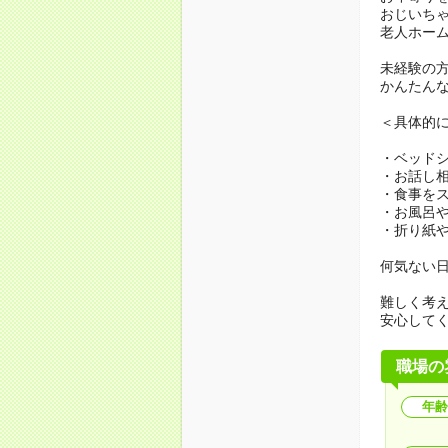
おじいち
老人ホー
未経験の
かんたん
＜具体的
・ベッド
・お話し
・食事を
・お風呂
・折り紙
何気ない
難しく考
安心して
職場の
年齢