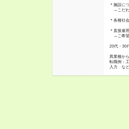
＊施設に
→こだわ
＊各種社
＊直接雇
→ご希望
20代・3
異業種か
転職例：
入力 な