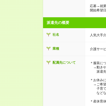
応募→就業
開始希望日
派遣先の概要
社名
人気大手
業種
介護サー
配属先について
＊服装に
→動きや
派遣先に
＊お休み
→ご希望
子育て・
などな
＊産休育