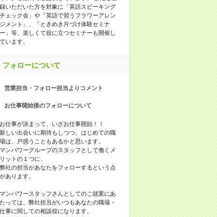
録いただいた方を対象に「英語スピーキング
チェック会」や「英語で習うフラワーアレン
ジメント」、「ときめき片づけ体験セミナ
ー」等、楽しくて役に立つセミナーも開催し
ています。
フォローについて
営業担当・フォロー担当よりコメント
お仕事開始後のフォローについて
お仕事が決まって、いざお仕事開始！！
新しい出会いに期待もしつつ、はじめての職
場は、戸惑うこともあるかと思います。
マンパワーグループのスタッフとして働くメ
リットの１つに、
弊社の担当があなたをフォローするという点
があります。
マンパワースタッフさんとしてのご就業にあ
たっては、弊社担当がいつもあなたの職場・
仕事に関しての相談役になります。