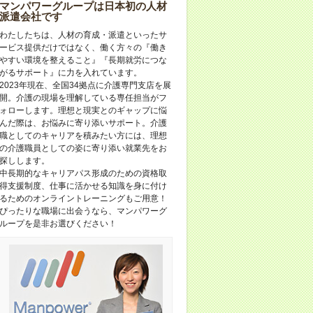
マンパワーグループは日本初の人材
派遣会社です
わたしたちは、人材の育成・派遣といったサ
ービス提供だけではなく、働く方々の『働き
やすい環境を整えること』『長期就労につな
がるサポート』に力を入れています。
2023年現在、全国34拠点に介護専門支店を展
開。介護の現場を理解している専任担当がフ
ォローします。理想と現実とのギャップに悩
んだ際は、お悩みに寄り添いサポート。介護
職としてのキャリアを積みたい方には、理想
の介護職員としての姿に寄り添い就業先をお
探しします。
中長期的なキャリアパス形成のための資格取
得支援制度、仕事に活かせる知識を身に付け
るためのオンライントレーニングもご用意！
ぴったりな職場に出会うなら、マンパワーグ
ループを是非お選びください！