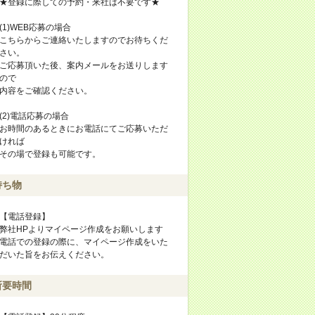
★登録に際しての予約・来社は不要です★
(1)WEB応募の場合
こちらからご連絡いたしますのでお待ちくだ
さい。
ご応募頂いた後、案内メールをお送りします
ので
内容をご確認ください。
(2)電話応募の場合
お時間のあるときにお電話にてご応募いただ
ければ
その場で登録も可能です。
持ち物
【電話登録】
弊社HPよりマイページ作成をお願いします
電話での登録の際に、マイページ作成をいた
だいた旨をお伝えください。
所要時間