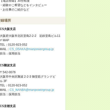
【電話登録】30分程度
・経験やご希望などをインタビュー
・お仕事のご紹介など
登録場所
CS大阪支店
大阪府大阪市北区堂島2-2-2 近鉄堂島ビル11
ＦMAP
TEL：0120-923-052
MAIL：
CS_OSAKA@manpowergroup.jp
担当：採用担当
CS難波支店
〒542-0076
大阪市中央区難波 2-2-3 御堂筋グランドビ
ル 3F
TEL：0120-923-052
MAIL：
CS_NANBA@manpowergroup.jp
担当：採用担当
CS京都支店