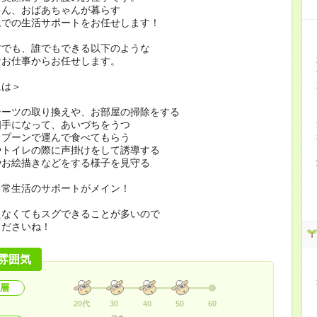
ゃん、おばあちゃんが暮らす
ムでの生活サポートをお任せします！
方でも、誰でもできる以下のような
なお仕事からお任せします。
には＞
シーツの取り換えや、お部屋の掃除をする
相手になって、あいづちをうつ
スプーンで運んで食べてもらう
やトイレの際に声掛けをして誘導する
やお絵描きなどをする様子を見守る
日常生活のサポートがメイン！
えなくてもスグできることが多いので
くださいね！
雰囲気
層
20代
30
40
50
60