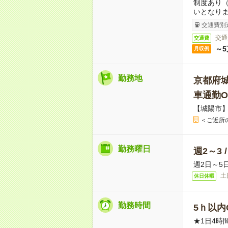
制度あり
いとなり
交通費別
交通
交通費
～5
月収例
勤務地
京都府
車通勤O
【城陽市
＜ご近所
勤務曜日
週2～3 
週2日～5
土
休日休暇
勤務時間
5ｈ以内O
★1日4時