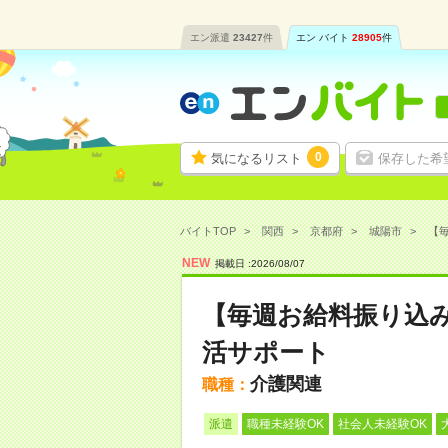
エン派遣
23427
件
エン バイト
28905
件
0
気になるリスト
保存した希
バイトTOP
関西
京都府
城陽市
【毎
NEW
掲載日 :
2026
/
08
/
07
【毎週お給料振り込
活サポート
介護関連
職種：
派遣
職種未経験OK
社会人未経験OK