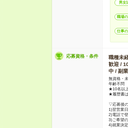
男女
職場の
仕事の
応募資格・条件
職種未経験
歓迎 / 
中 / 
無資格・未
年齢不問
★10名以
★履歴書
▽応募後
1)翌営業
2)電話で
3)ご希望
4)就業決