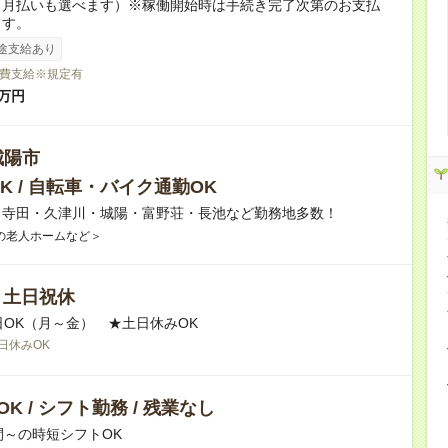
（月払いも選べます）※稼働開始時は手続き完了次第のお支払
ます。
途支給あり
費支給※規定有
万円
城陽市
K / 自転車・バイク通勤OK
】寺田・久津川・城陽・富野荘・長池など勤務地多数！
の老人ホームなど＞
/ 土日祝休
日OK（月～金） ★土日休みOK
日休みOK
K / シフト勤務 / 残業なし
間～の時短シフトOK