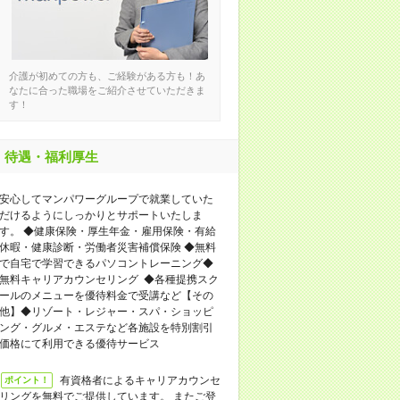
介護が初めての方も、ご経験がある方も！あ
なたに合った職場をご紹介させていただきま
す！
待遇・福利厚生
安心してマンパワーグループで就業していた
だけるようにしっかりとサポートいたしま
す。 ◆健康保険・厚生年金・雇用保険・有給
休暇・健康診断・労働者災害補償保険 ◆無料
で自宅で学習できるパソコントレーニング◆
無料キャリアカウンセリング ◆各種提携スク
ールのメニューを優待料金で受講など【その
他】◆リゾート・レジャー・スパ・ショッピ
ング・グルメ・エステなど各施設を特別割引
価格にて利用できる優待サービス
有資格者によるキャリアカウンセ
ポイント！
リングを無料でご提供しています。 またご登