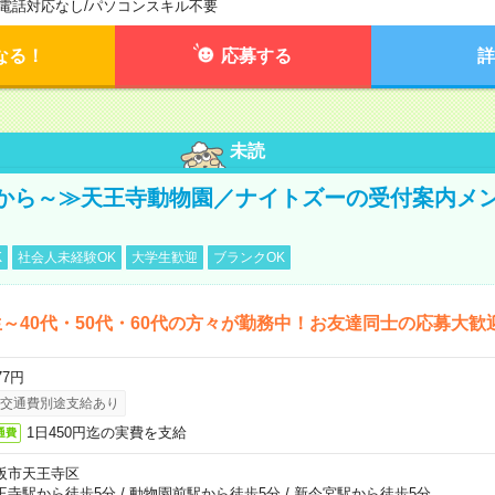
電話対応なし
/
パソコンスキル不要
なる！
応募する
詳
未読
から～≫天王寺動物園／ナイトズーの受付案内メ
K
社会人未経験OK
大学生歓迎
ブランクOK
～40代・50代・60代の方々が勤務中！お友達同士の応募大歓
77円
交通費別途支給あり
1日450円迄の実費を支給
通費
阪市天王寺区
王寺駅から徒歩5分
/
動物園前駅から徒歩5分
/
新今宮駅から徒歩5分