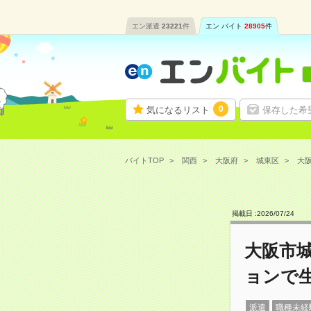
エン派遣
23221
件
エン バイト
28905
件
0
気になるリスト
保存した希
バイトTOP
関西
大阪府
城東区
大阪
掲載日 :
2026
/
07
/
24
大阪市
ョンで
派遣
職種未経