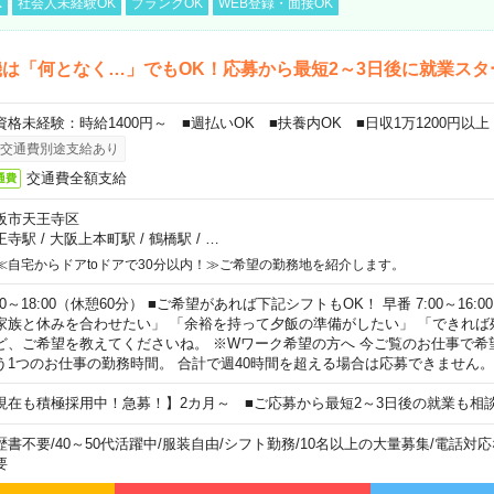
K
社会人未経験OK
ブランクOK
WEB登録・面接OK
は「何となく…」でもOK！応募から最短2～3日後に就業スタ
資格未経験：時給1400円～ ■週払いOK ■扶養内OK ■日収1万1200円以上
交通費別途支給あり
交通費全額支給
通費
阪市天王寺区
王寺駅
/
大阪上本町駅
/
鶴橋駅
/
…
≪自宅からドアtoドアで30分以内！≫ご希望の勤務地を紹介します。
00～18:00（休憩60分） ■ご希望があれば下記シフトもOK！ 早番 7:00～16:00 遅
家族と休みを合わせたい」 「余裕を持って夕飯の準備がしたい」 「できれば
ど、ご希望を教えてくださいね。 ※Wワーク希望の方へ 今ご覧のお仕事で希
う1つのお仕事の勤務時間。 合計で週40時間を超える場合は応募できません。
現在も積極採用中！急募！】2カ月～ ■ご応募から最短2～3日後の就業も相
歴書不要
/
40～50代活躍中
/
服装自由
/
シフト勤務
/
10名以上の大量募集
/
電話対応
要