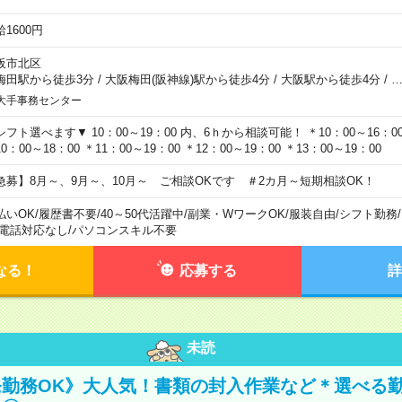
1600円
阪市北区
梅田駅から徒歩3分
/
大阪梅田(阪神線)駅から徒歩4分
/
大阪駅から徒歩4分
/
大手事務センター
シフト選べます▼ 10：00～19：00 内、6ｈから相談可能！ ＊10：00～16：00 
0：00～18：00 ＊11：00～19：00 ＊12：00～19：00 ＊13：00～19：00
急募】8月～、9月～、10月～ ご相談OKです ＃2カ月～短期相談OK！
払いOK
/
履歴書不要
/
40～50代活躍中
/
副業・WワークOK
/
服装自由
/
シフト勤務
/
電話対応なし
/
パソコンスキル不要
なる！
応募する
詳
未読
勤務OK》大人気！書類の封入作業など＊選べる