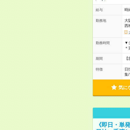
時給
給与
大
勤務地
西
▼
勤務時間
＊1
【
期間
日
特徴
集
/
気に
《即日・単発