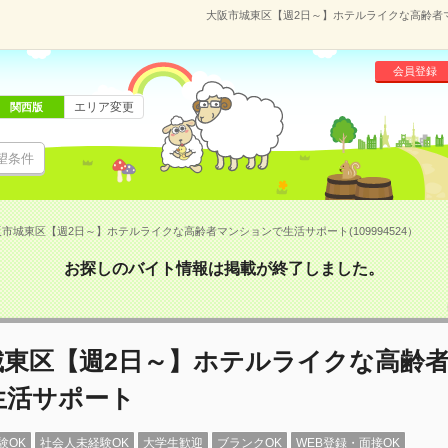
大阪市城東区【週2日～】ホテルライクな高齢者マン
会員登録
エリア変更
関西版
望条件
市城東区【週2日～】ホテルライクな高齢者マンションで生活サポート(109994524）
お探しのバイト情報は掲載が終了しました。
城東区【週2日～】ホテルライクな高齢
生活サポート
験OK
社会人未経験OK
大学生歓迎
ブランクOK
WEB登録・面接OK