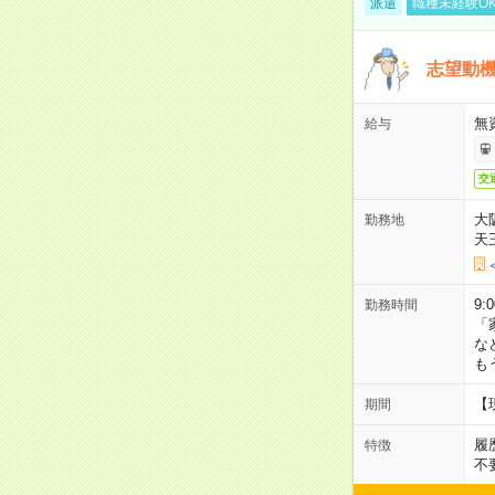
派遣
職種未経験O
志望動機
無
給与
交
大
勤務地
天
9:
勤務時間
「
な
も
【
期間
履
特徴
不