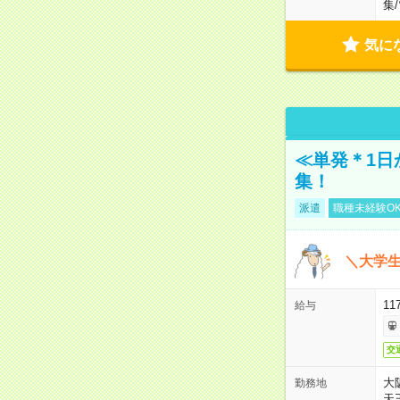
集
/
気に
≪単発＊1日
集！
派遣
職種未経験O
＼大学生
11
給与
交
大
勤務地
天