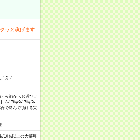
サクッと稼げます
歩1分
/
…
日勤・夕勤・夜勤からお選びい
7時/9-17時/9-
自身のご都合で選んで頂ける完
迎
由
/
10名以上の大量募