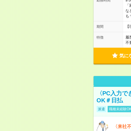
9:
勤務時間
「
な
も
【
期間
履
特徴
不
気に
〈PC入力で
OK＃日払
派遣
職種未経験O
〈来社