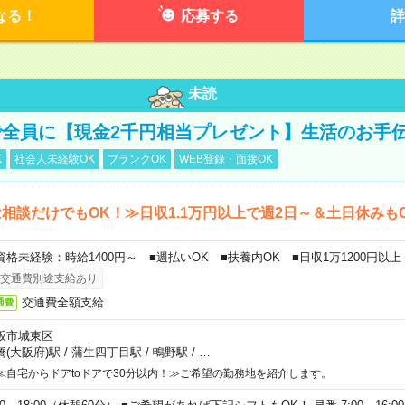
なる！
応募する
詳
未読
全員に【現金2千円相当プレゼント】生活のお手
K
社会人未経験OK
ブランクOK
WEB登録・面接OK
相談だけでもOK！≫日収1.1万円以上で週2日～＆土日休みも
資格未経験：時給1400円～ ■週払いOK ■扶養内OK ■日収1万1200円以上
交通費別途支給あり
交通費全額支給
通費
阪市城東区
橋(大阪府)駅
/
蒲生四丁目駅
/
鴫野駅
/
…
≪自宅からドアtoドアで30分以内！≫ご希望の勤務地を紹介します。