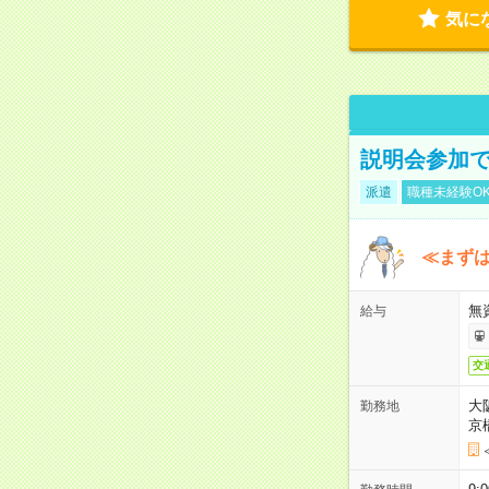
気に
説明会参加で
派遣
職種未経験O
≪まずは
無
給与
交
大
勤務地
京