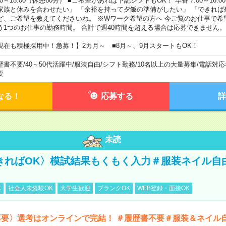
00～18:00（休憩60分） ■ご希望があれば下記シフトもOK！ 早番 7:00～16:00 遅
家族と休みを合わせたい」 「余裕を持って夕飯の準備がしたい」 「できれば
ど、ご希望を教えてくださいね。 ※Wワーク希望の方へ 今ご覧のお仕事で希
う1つのお仕事の勤務時間。 合計で週40時間を超える場合は応募できません。
現在も積極採用中！急募！】2カ月～ ■8月～、9月スタートもOK！
歴書不要
/
40～50代活躍中
/
服装自由
/
シフト勤務
/
10名以上の大量募集
/
電話対応
要
なる！
応募する
詳
未読
きればOK〉模試結果もくもく入力＃服装ネイル自
K
社会人未経験OK
大学生歓迎
ブランクOK
WEB登録・面接OK
不要〉選考はオンラインで完結！ ＃履歴書不要＃服装＆ネイル