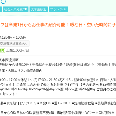
し〇
K
社会人未経験OK
大学生歓迎
ブランクOK
フは単発1日からお仕事の紹介可能！ 暇な日・空いた時間に
1284円～1605円
交通費別途支給あり
上限1,000円/日
通費
阪市西淀川区
幣島駅から徒歩10分
/
千船駅から徒歩12分
/
尼崎(阪神線)駅から【登録地】徒
兵庫・大阪エリアの物流倉庫内
)9:00～17:00※休憩1ｈ (2)17:30～21:30 (3)21:15～翌8:00※休憩1ｈ 
だけます！ ご希望に合わせて働けるお仕事です(*^^*) 【その他選べる勤務時間】 8-1
時/10-18時/11-21時/18-22時/20-翌4時/21-翌5時/22-翌6時/0-翌8時 ご
自由シフト！
急募■ド短期1日だけOK☆ ■単発OK ■週1～OK！ ■短期勤務歓迎 ■長期勤務歓
1日からOK
/
日払いOK
/
履歴書不要
/
40～50代活躍中
/
副業・WワークOK
/
服装自