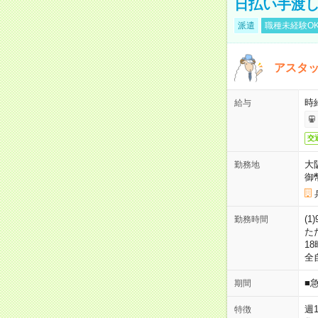
日払い手渡
派遣
職種未経験O
アスタッ
時給
給与
交
大
勤務地
御
(1
勤務時間
た
18
全
■
期間
週
特徴