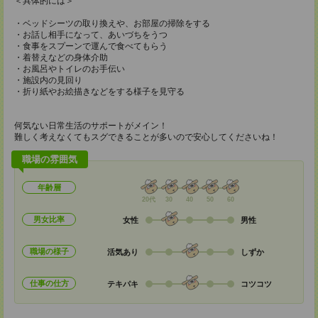
＜具体的には＞
・ベッドシーツの取り換えや、お部屋の掃除をする
・お話し相手になって、あいづちをうつ
・食事をスプーンで運んで食べてもらう
・着替えなどの身体介助
・お風呂やトイレのお手伝い
・施設内の見回り
・折り紙やお絵描きなどをする様子を見守る
何気ない日常生活のサポートがメイン！
難しく考えなくてもスグできることが多いので安心してくださいね！
職場の雰囲気
年齢層
20代
30
40
50
60
男女比率
女性
男性
職場の様子
活気あり
しずか
仕事の仕方
テキパキ
コツコツ