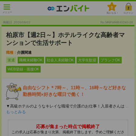
0
メニュー
気になる！
ログイン
掲載日 :2026
/
08
/
02
No.MNPWW840240-28
柏原市【週2日～】ホテルライクな高齢者マ
ンションで生活サポート
職種：
介護関連
派遣
職種未経験OK
社会人未経験OK
大学生歓迎
ブランクOK
WEB登録・面接OK
自由なシフト＊7時～、11時～、16時～など好きな
勤務時間×好きな曜日で働く！
▼高級ホテルのようなキレイな職場で介護のお仕事！入居者さんは
...
もっとみる
応募が集まった時点で掲載終了
この求人は応募が集まり次第、掲載終了致します。予めご理解くださ