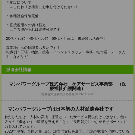
＊施設について
→こだわりは担当にお申し付けください！
＊各種社会保険完備
＊直接雇用への切り替え
→ご希望があれば調整可能です
20代・30代・40代・50代・60代・しゅふ・未経験も活躍中！
異業種からの転職者も多いです！
転職例：工場・物流・接客・イベントスタッフ・事務・軽作業・データ入
力 などなど
派遣会社情報
マンパワーグループ株式会社 ケアサービス事業部 （医
療福祉介護関連）
労働者派遣事業許可番号:派13-315642
マンパワーグループは日本初の人材派遣会社です
わたしたちは、人材の育成・派遣といったサービス提供だけではなく、働く
方々の『働きやすい環境を整えること』『長期就労につながるサポート』に
力を入れています。
2023年現在、全国34拠点に介護専門支店を展開。介護の現場を理解している