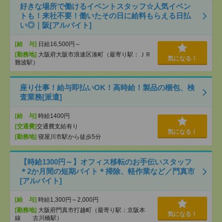
好きな場所で働けるイベントスタッフ☆人気イベン
トも！来社不要！働いたその日に給料もらえる日払
い◎｜阪[アルバイト]
[給 与]
日給16,500円～
[勤務地]
大阪府大阪市浪速区湊町（最寄り駅：ＪＲ
気になる！
難波駅）
座り仕事！給与即払いOK！高時給！製品の梱包、検
査業務[派遣]
[給 与]
時給1400円
[交通費]
交通費支給有り
気になる！
[勤務地]
寝屋川市駅から徒歩5分
【時給1300円～】オフィス移転のお手伝いスタッフ
＊2か月間の短期バイト＊掃除、軽作業など／門真市
[アルバイト]
[給 与]
時給1,300円～2,000円
[勤務地]
大阪府門真市打越町（最寄り駅：京阪本
気になる！
線 古川橋駅）