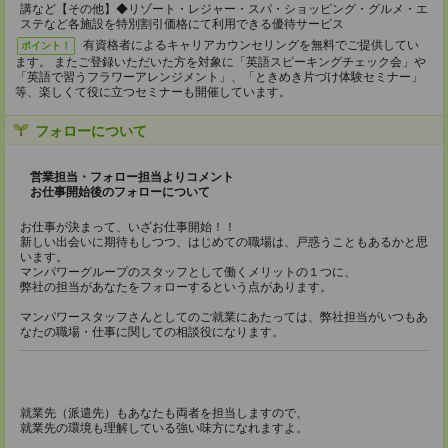
講など【その他】◆リゾート・レジャー・スパ・ショッピング・グルメ・エ
ステなど各施設を特別割引価格にて利用できる優待サービス
有資格者によるキャリアカウンセリングを無料でご提供してい
ポイント！
ます。 またご登録いただいた方を対象に「英語スピーキングチェック会」や
「英語で習うフラワーアレンジメント」、「ときめき片づけ体験セミナー」
等、楽しくて役に立つセミナーも開催しています。
フォローについて
営業担当・フォロー担当よりコメント
お仕事開始後のフォローについて
お仕事が決まって、いざお仕事開始！！
新しい出会いに期待もしつつ、はじめての職場は、戸惑うこともあるかと思
います。
マンパワーグループのスタッフとして働くメリットの１つに、
弊社の担当があなたをフォローするという点があります。
マンパワースタッフさんとしてのご就業にあたっては、弊社担当がいつもあ
なたの職場・仕事に関しての相談役になります。
就業先（派遣先）もあなたも両者を担当しますので、
就業先の環境も理解している強い味方になれますよ。