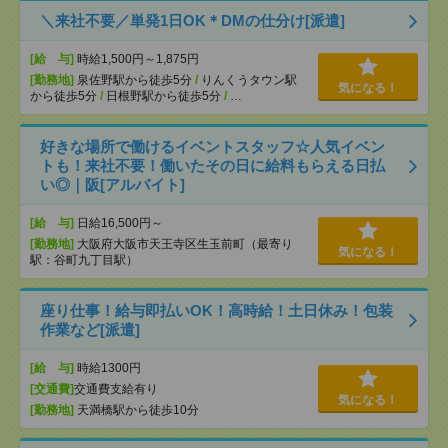
＼来社不要／単発1日OK＊DMの仕分け[派遣]
[給 与]
時給1,500円～1,875円
[勤務地]
泉佐野駅から徒歩5分
/
りんくうタウン駅
気になる！
から徒歩5分
/
日根野駅から徒歩5分
/
…
好きな場所で働けるイベントスタッフ☆人気イベン
トも！来社不要！働いたその日に給料もらえる日払
い◎｜阪[アルバイト]
[給 与]
日給16,500円～
[勤務地]
大阪府大阪市天王寺区生玉前町（最寄り
気になる！
駅：谷町九丁目駅）
座り仕事！給与即払いOK！高時給！土日休み！包装
作業など[派遣]
[給 与]
時給1300円
[交通費]
交通費支給有り
気になる！
[勤務地]
天満橋駅から徒歩10分