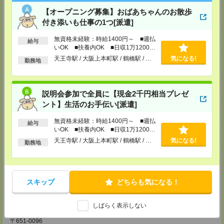
【電話登録】30分程度
【オープニング募集】おばあちゃんのお散歩
・経験やご希望などをインタビュー
・お仕事のご紹介など
付き添いも仕事の1つ[派遣]
登録場所
無資格未経験：時給1400円～ ■週払
給与
いOK ■扶養内OK ■日収1万1200円
CS大阪支店
以上
天王寺駅 / 大阪上本町駅 / 鶴橋駅 / …
気になる!
勤務地
大阪府大阪市北区堂島2-2-2 近鉄堂島ビル11ＦMAP
TEL：0120-923-052
MAIL：
CS_OSAKA@manpowergroup.jp
担当：採用担当
説明会参加で全員に【現金2千円相当プレゼ
CS難波支店
ント】生活のお手伝い[派遣]
〒542-0076
大阪市中央区難波 2-2-3 御堂筋グランドビル 3F
無資格未経験：時給1400円～ ■週払
給与
TEL：0120-923-052
いOK ■扶養内OK ■日収1万1200円
MAIL：
CS_NANBA@manpowergroup.jp
以上
天王寺駅 / 大阪上本町駅 / 鶴橋駅 / …
気になる!
担当：採用担当
勤務地
CS京都支店
〒600-8008
京都府京都市下京区四条通烏丸東入ル長刀鉾町 8 京都三井ビル 6F
TEL：0120-923-052
スキップ
どちらも気になる！
MAIL：
CS_KYOTO@manpowergroup.jp
担当：採用担当
しばらく表示しない
CS神戸支店
〒651-0096