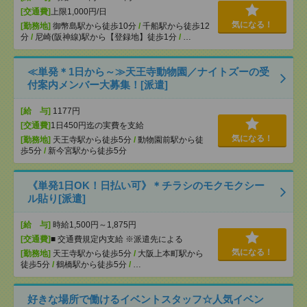
[交通費]
上限1,000円/日
気になる！
[勤務地]
御幣島駅から徒歩10分
/
千船駅から徒歩12
分
/
尼崎(阪神線)駅から【登録地】徒歩1分
/
…
≪単発＊1日から～≫天王寺動物園／ナイトズーの受
付案内メンバー大募集！[派遣]
[給 与]
1177円
[交通費]
1日450円迄の実費を支給
気になる！
[勤務地]
天王寺駅から徒歩5分
/
動物園前駅から徒
歩5分
/
新今宮駅から徒歩5分
《単発1日OK！日払い可》＊チラシのモクモクシー
ル貼り[派遣]
[給 与]
時給1,500円～1,875円
[交通費]
■ 交通費規定内支給 ※派遣先による
気になる！
[勤務地]
天王寺駅から徒歩5分
/
大阪上本町駅から
徒歩5分
/
鶴橋駅から徒歩5分
/
…
好きな場所で働けるイベントスタッフ☆人気イベン