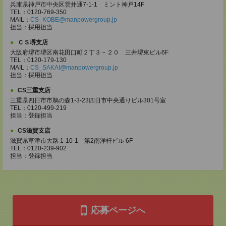
兵庫県神戸市中央区雲井通7-1-1 ミント神戸14F
TEL：0120-769-350
MAIL：
CS_KOBE@manpowergroup.jp
担当：採用担当
ＣＳ堺支店
大阪府堺市堺区南花田口町２丁３－２０ 三井堺東ビル6F
TEL：0120-179-130
MAIL：
CS_SAKAI@manpowergroup.jp
担当：採用担当
CS三重支店
三重県四日市市鵜の森1-3-23四日市中央通りビル301号室
TEL：0120-499-219
担当：登録担当
CS滋賀支店
滋賀県草津市大路 1-10-1 第2南洋軒ビル 6F
TEL：0120-239-902
担当：登録担当
応募ページへ