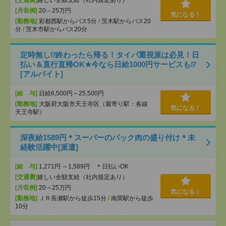
[交通費]
嬉しい全額支給（社内規定あり）
[月収例]
20～25万円
気になる！
[勤務地]
彩都西駅からバス5分
/
茨木駅からバス20
分
/
茨木市駅からバス20分
定時無し⁉終わったら帰る！タイパ重視派は必見！日
払い＆直行直帰OK★今なら日給1000円サービスも⁉
[アルバイト]
[給 与]
日給6,500円～25,500円
[勤務地]
大阪府大阪市天王寺区（最寄り駅：各線
気になる！
天王寺駅）
深夜給1589円＊スーパーのパック肉の盛り付け＊未
経験活躍中[派遣]
[給 与]
1,271円 ～1,589円 ＊日払いOK
[交通費]
嬉しい全額支給（社内規定あり）
[月収例]
20～25万円
気になる！
[勤務地]
ＪＲ長瀬駅から徒歩15分
/
南巽駅から徒歩
10分