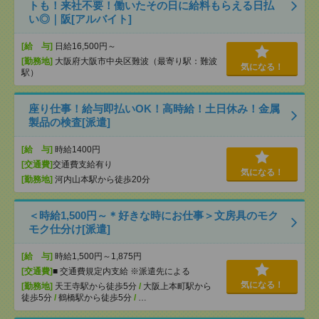
トも！来社不要！働いたその日に給料もらえる日払
い◎｜阪[アルバイト]
[給 与]
日給16,500円～
[勤務地]
大阪府大阪市中央区難波（最寄り駅：難波
気になる！
駅）
座り仕事！給与即払いOK！高時給！土日休み！金属
製品の検査[派遣]
[給 与]
時給1400円
[交通費]
交通費支給有り
気になる！
[勤務地]
河内山本駅から徒歩20分
＜時給1,500円～＊好きな時にお仕事＞文房具のモク
モク仕分け[派遣]
[給 与]
時給1,500円～1,875円
[交通費]
■ 交通費規定内支給 ※派遣先による
気になる！
[勤務地]
天王寺駅から徒歩5分
/
大阪上本町駅から
徒歩5分
/
鶴橋駅から徒歩5分
/
…