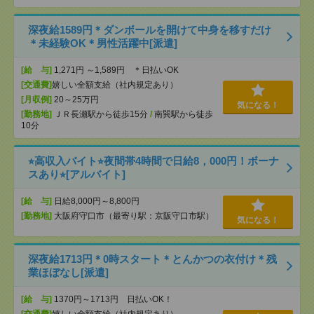
深夜給1589円＊ダンボールを開けて中身を移すだけ
＊未経験OK＊男性活躍中[派遣]
[給 与]
1,271円 ～1,589円 ＊日払いOK
[交通費]
嬉しい全額支給（社内規定あり）
[月収例]
20～25万円
気になる！
[勤務地]
ＪＲ長瀬駅から徒歩15分
/
南巽駅から徒歩
10分
⭐︎高収入バイト⭐︎夜間帯4時間で日給8，000円！ボーナ
スあり⭐︎[アルバイト]
[給 与]
日給8,000円～8,800円
[勤務地]
大阪府守口市（最寄り駅：京阪守口市駅）
気になる！
深夜給1713円＊0時スタート＊とんかつの衣付け＊残
業ほぼなし[派遣]
[給 与]
1370円～1713円 日払いOK！