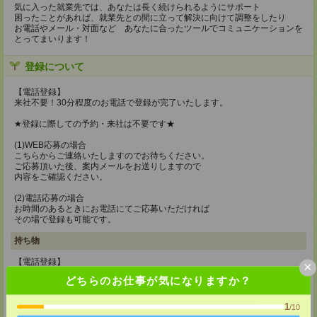
気に入った就業先では、あなたは長く続けられるようにサポート
困ったことがあれば、就業先との間に立って解決に向けて調整をしたり
お電話やメール・対面など あなたに合ったツールでコミュニケーションを
とってまいります！
登録について
【電話登録】
来社不要！30分程度のお電話で登録が完了いたします。
★登録に際しての予約・来社は不要です★
(1)WEB応募の場合
こちらからご連絡いたしますのでお待ちください。
ご応募頂いた後、案内メールをお送りしますので
内容をご確認ください。
(2)電話応募の場合
お時間のあるときにお電話にてご応募いただければ
その場で登録も可能です。
持ち物
【電話登録】
×
弊社HPよりマイページ作成をお願いします
どちらのお仕事が気になりますか？
電話での登録の際に、マイページ作成をいただいた旨をお伝えください。
所要時間
1
/10