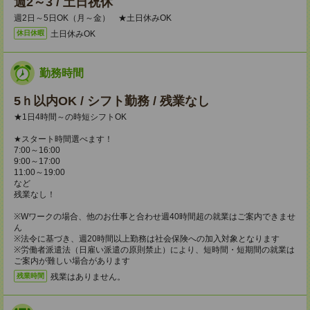
週2～3 / 土日祝休
週2日～5日OK（月～金） ★土日休みOK
土日休みOK
休日休暇
勤務時間
5ｈ以内OK / シフト勤務 / 残業なし
★1日4時間～の時短シフトOK
★スタート時間選べます！
7:00～16:00
9:00～17:00
11:00～19:00
など
残業なし！
※Wワークの場合、他のお仕事と合わせ週40時間超の就業はご案内できませ
ん
※法令に基づき、週20時間以上勤務は社会保険への加入対象となります
※労働者派遣法（日雇い派遣の原則禁止）により、短時間・短期間の就業は
ご案内が難しい場合があります
残業はありません。
残業時間