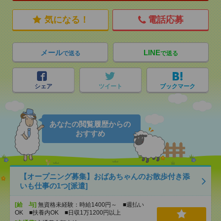
気になる！
電話応募
メール
LINE
で送る
で送る
シェア
ツイート
ブックマーク
あなたの閲覧履歴からの
おすすめ
【オープニング募集】おばあちゃんのお散歩付き添
いも仕事の1つ[派遣]
[給 与]
無資格未経験：時給1400円～ ■週払い
OK ■扶養内OK ■日収1万1200円以上