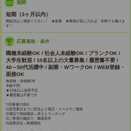
期間
短期（3ヶ月以内）
開始日はご相談ください！ ★急募 ★職場が気に入れば、長期でも働けま
す！
応募資格・条件
職種未経験OK / 社会人未経験OK / ブランクOK /
大学生歓迎 / 10名以上の大量募集 / 履歴書不要 /
40～50代活躍中 / 副業・WワークOK / WEB登録・
面接OK
無資格・未経験OK
年齢不問
★10名以上採用予定
★履歴書は不要です
▽応募後の流れ
1)翌営業日までに担当より電話・メールでご連絡
2)電話で登録面談→求人とマッチング
3)ご希望の施設で、職場見学
4)就業決定→勤務開始