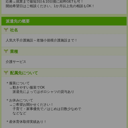
応募→就業まで最短3日＆10日後に給料GETも可！
開始希望日はご相談ください。1か月以上先の相談もOK！
派遣先の概要
社名
人気大手介護施設～老舗小規模介護施設まで！
業種
介護サービス
配属先について
＊服装について
→動きやすい服装でOK
派遣先によってはポロシャツの貸与あり
＊お休みについて
→ご希望お聞かせください！
子育て・家事優先で／はじめは日数少なめで
などなど
＊産休育休取得実績あり！