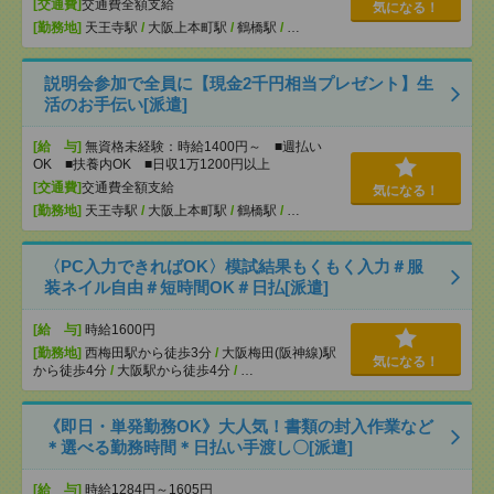
[交通費]
交通費全額支給
気になる！
[勤務地]
天王寺駅
/
大阪上本町駅
/
鶴橋駅
/
…
説明会参加で全員に【現金2千円相当プレゼント】生
活のお手伝い[派遣]
[給 与]
無資格未経験：時給1400円～ ■週払い
OK ■扶養内OK ■日収1万1200円以上
[交通費]
交通費全額支給
気になる！
[勤務地]
天王寺駅
/
大阪上本町駅
/
鶴橋駅
/
…
〈PC入力できればOK〉模試結果もくもく入力＃服
装ネイル自由＃短時間OK＃日払[派遣]
[給 与]
時給1600円
[勤務地]
西梅田駅から徒歩3分
/
大阪梅田(阪神線)駅
気になる！
から徒歩4分
/
大阪駅から徒歩4分
/
…
《即日・単発勤務OK》大人気！書類の封入作業など
＊選べる勤務時間＊日払い手渡し〇[派遣]
[給 与]
時給1284円～1605円