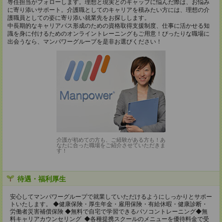
専任担当がフォローします。理想と現実とのギャップに悩んだ際は、お悩み
に寄り添いサポート。介護職としてのキャリアを積みたい方には、理想の介
護職員としての姿に寄り添い就業先をお探しします。
中長期的なキャリアパス形成のための資格取得支援制度、仕事に活かせる知
識を身に付けるためのオンライントレーニングもご用意！ぴったりな職場に
出会うなら、マンパワーグループを是非お選びください！
介護が初めての方も、ご経験がある方も！あ
なたに合った職場をご紹介させていただきま
す！
待遇・福利厚生
安心してマンパワーグループで就業していただけるようにしっかりとサポー
トいたします。 ◆健康保険・厚生年金・雇用保険・有給休暇・健康診断・
労働者災害補償保険 ◆無料で自宅で学習できるパソコントレーニング◆無
料キャリアカウンセリング ◆各種提携スクールのメニューを優待料金で受