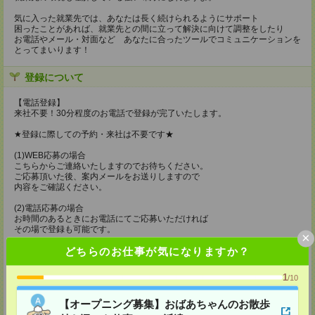
気に入った就業先では、あなたは長く続けられるようにサポート
困ったことがあれば、就業先との間に立って解決に向けて調整をしたり
お電話やメール・対面など あなたに合ったツールでコミュニケーションを
とってまいります！
登録について
【電話登録】
来社不要！30分程度のお電話で登録が完了いたします。
★登録に際しての予約・来社は不要です★
(1)WEB応募の場合
こちらからご連絡いたしますのでお待ちください。
ご応募頂いた後、案内メールをお送りしますので
内容をご確認ください。
(2)電話応募の場合
お時間のあるときにお電話にてご応募いただければ
その場で登録も可能です。
×
どちらのお仕事が気になりますか？
持ち物
【電話登録】
1
/10
弊社HPよりマイページ作成をお願いします
電話での登録の際に、マイページ作成をいただいた旨をお伝えください。
【オープニング募集】おばあちゃんのお散歩
所要時間