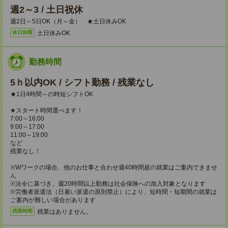
週2～3 / 土日祝休
週2日～5日OK（月～金） ★土日休みOK
土日休みOK
休日休暇
勤務時間
5ｈ以内OK / シフト勤務 / 残業なし
★1日4時間～の時短シフトOK
★スタート時間選べます！
7:00～16:00
9:00～17:00
11:00～19:00
など
残業なし！
※Wワークの場合、他のお仕事と合わせ週40時間超の就業はご案内できませ
ん
※法令に基づき、週20時間以上勤務は社会保険への加入対象となります
※労働者派遣法（日雇い派遣の原則禁止）により、短時間・短期間の就業は
ご案内が難しい場合があります
残業はありません。
残業時間