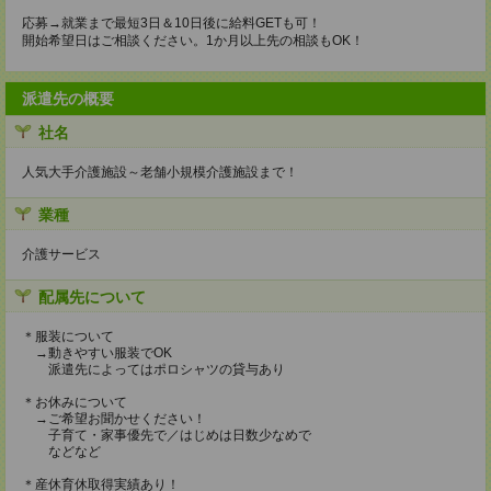
応募→就業まで最短3日＆10日後に給料GETも可！
開始希望日はご相談ください。1か月以上先の相談もOK！
派遣先の概要
社名
人気大手介護施設～老舗小規模介護施設まで！
業種
介護サービス
配属先について
＊服装について
→動きやすい服装でOK
派遣先によってはポロシャツの貸与あり
＊お休みについて
→ご希望お聞かせください！
子育て・家事優先で／はじめは日数少なめで
などなど
＊産休育休取得実績あり！