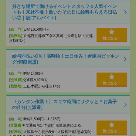
好きな場所で働けるイベントスタッフ☆人気イベン
トも！来社不要！働いたその日に給料もらえる日払
い◎｜阪[アルバイト]
[給 与]
日給16,500円～
[勤務地]
京都府京都市下京区真町（最寄り駅：京都
気になる！
河原町駅）
給与即払いOK！高時給！土日休み！倉庫内ピッキン
グ作業[派遣]
[給 与]
時給1400円
[交通費]
交通費支給有り
気になる！
[勤務地]
三山木駅から徒歩14分
〈カンタン作業！〉スキマ時間にサクッと＊お菓子
の仕分け[派遣]
[給 与]
時給1,500円～1,875円
[交通費]
■ 交通費規定内支給 ※派遣先による
気になる！
[勤務地]
大阪駅から徒歩5分
/
大阪梅田(阪急線)駅か