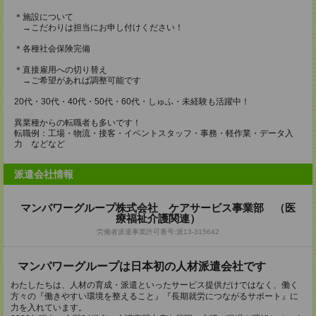
＊施設について
→こだわりは担当にお申し付けください！
＊各種社会保険完備
＊直接雇用への切り替え
→ご希望があれば調整可能です
20代・30代・40代・50代・60代・しゅふ・未経験も活躍中！
異業種からの転職者も多いです！
転職例：工場・物流・接客・イベントスタッフ・事務・軽作業・データ入
力 などなど
派遣会社情報
マンパワーグループ株式会社 ケアサービス事業部 （医
療福祉介護関連）
労働者派遣事業許可番号:派13-315642
マンパワーグループは日本初の人材派遣会社です
わたしたちは、人材の育成・派遣といったサービス提供だけではなく、働く
方々の『働きやすい環境を整えること』『長期就労につながるサポート』に
力を入れています。