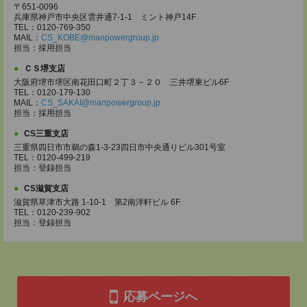
〒651-0096
兵庫県神戸市中央区雲井通7-1-1 ミント神戸14F
TEL：0120-769-350
MAIL：
CS_KOBE@manpowergroup.jp
担当：採用担当
ＣＳ堺支店
大阪府堺市堺区南花田口町２丁３－２０ 三井堺東ビル6F
TEL：0120-179-130
MAIL：
CS_SAKAI@manpowergroup.jp
担当：採用担当
CS三重支店
三重県四日市市鵜の森1-3-23四日市中央通りビル301号室
TEL：0120-499-219
担当：登録担当
CS滋賀支店
滋賀県草津市大路 1-10-1 第2南洋軒ビル 6F
TEL：0120-239-902
担当：登録担当
応募ページへ