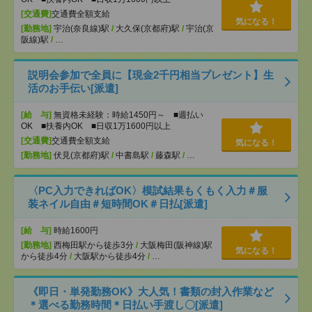
[交通費]
交通費全額支給
気になる！
[勤務地]
宇治(奈良線)駅
/
大久保(京都府)駅
/
宇治(京
阪線)駅
/
…
説明会参加で全員に【現金2千円相当プレゼント】生
活のお手伝い[派遣]
[給 与]
無資格未経験：時給1450円～ ■週払い
OK ■扶養内OK ■日収1万1600円以上
[交通費]
交通費全額支給
気になる！
[勤務地]
伏見(京都府)駅
/
中書島駅
/
藤森駅
/
…
〈PC入力できればOK〉模試結果もくもく入力＃服
装ネイル自由＃短時間OK＃日払[派遣]
[給 与]
時給1600円
[勤務地]
西梅田駅から徒歩3分
/
大阪梅田(阪神線)駅
気になる！
から徒歩4分
/
大阪駅から徒歩4分
/
…
《即日・単発勤務OK》大人気！書類の封入作業など
＊選べる勤務時間＊日払い手渡し〇[派遣]