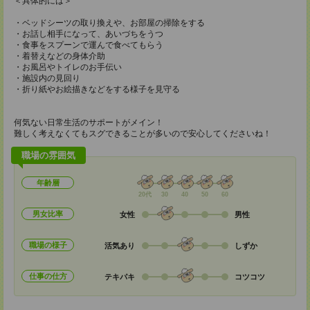
＜具体的には＞
・ベッドシーツの取り換えや、お部屋の掃除をする
・お話し相手になって、あいづちをうつ
・食事をスプーンで運んで食べてもらう
・着替えなどの身体介助
・お風呂やトイレのお手伝い
・施設内の見回り
・折り紙やお絵描きなどをする様子を見守る
何気ない日常生活のサポートがメイン！
難しく考えなくてもスグできることが多いので安心してくださいね！
職場の雰囲気
年齢層
20代
30
40
50
60
男女比率
女性
男性
職場の様子
活気あり
しずか
仕事の仕方
テキパキ
コツコツ