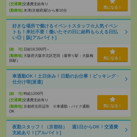
[交通費]
交通費支給有り
気になる！
[勤務地]
木津(京都府)駅から車10分
好きな場所で働けるイベントスタッフ☆人気イベン
トも！来社不要！働いたその日に給料もらえる日払
い◎｜阪[アルバイト]
[給 与]
日給16,500円～
[勤務地]
大阪府大阪市北区芝田（最寄り駅：大阪梅
気になる！
田駅）
車通勤OK！土日休み！日勤のお仕事！ピッキング・
仕分け等[派遣]
[給 与]
時給1200円
[交通費]
交通費支給有り
気になる！
[勤務地]
京都府京田辺市 ※車通勤・バイク通勤
OK
夜勤スタッフ！（京都桂） 週1日からOK！交通費
支給あり！[アルバイト]