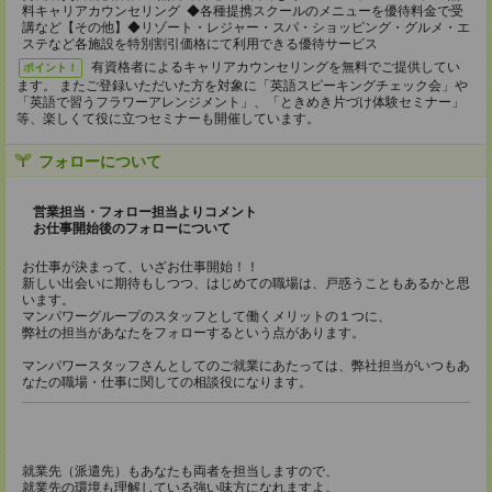
料キャリアカウンセリング ◆各種提携スクールのメニューを優待料金で受
講など【その他】◆リゾート・レジャー・スパ・ショッピング・グルメ・エ
ステなど各施設を特別割引価格にて利用できる優待サービス
有資格者によるキャリアカウンセリングを無料でご提供してい
ポイント！
ます。 またご登録いただいた方を対象に「英語スピーキングチェック会」や
「英語で習うフラワーアレンジメント」、「ときめき片づけ体験セミナー」
等、楽しくて役に立つセミナーも開催しています。
フォローについて
営業担当・フォロー担当よりコメント
お仕事開始後のフォローについて
お仕事が決まって、いざお仕事開始！！
新しい出会いに期待もしつつ、はじめての職場は、戸惑うこともあるかと思
います。
マンパワーグループのスタッフとして働くメリットの１つに、
弊社の担当があなたをフォローするという点があります。
マンパワースタッフさんとしてのご就業にあたっては、弊社担当がいつもあ
なたの職場・仕事に関しての相談役になります。
就業先（派遣先）もあなたも両者を担当しますので、
就業先の環境も理解している強い味方になれますよ。