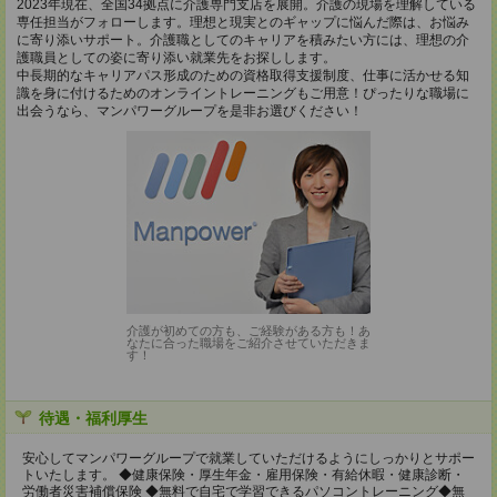
2023年現在、全国34拠点に介護専門支店を展開。介護の現場を理解している
専任担当がフォローします。理想と現実とのギャップに悩んだ際は、お悩み
に寄り添いサポート。介護職としてのキャリアを積みたい方には、理想の介
護職員としての姿に寄り添い就業先をお探しします。
中長期的なキャリアパス形成のための資格取得支援制度、仕事に活かせる知
識を身に付けるためのオンライントレーニングもご用意！ぴったりな職場に
出会うなら、マンパワーグループを是非お選びください！
介護が初めての方も、ご経験がある方も！あ
なたに合った職場をご紹介させていただきま
す！
待遇・福利厚生
安心してマンパワーグループで就業していただけるようにしっかりとサポー
トいたします。 ◆健康保険・厚生年金・雇用保険・有給休暇・健康診断・
労働者災害補償保険 ◆無料で自宅で学習できるパソコントレーニング◆無