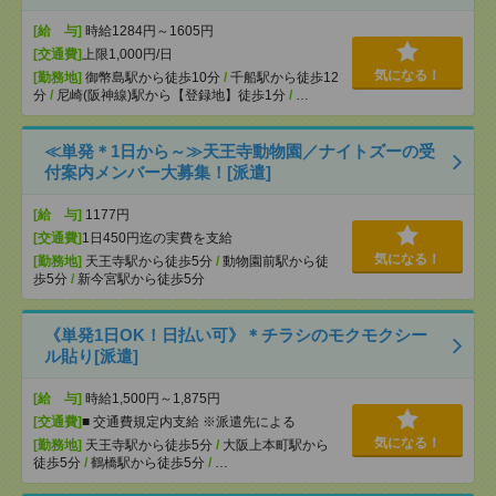
[給 与]
時給1284円～1605円
[交通費]
上限1,000円/日
気になる！
[勤務地]
御幣島駅から徒歩10分
/
千船駅から徒歩12
分
/
尼崎(阪神線)駅から【登録地】徒歩1分
/
…
≪単発＊1日から～≫天王寺動物園／ナイトズーの受
付案内メンバー大募集！[派遣]
[給 与]
1177円
[交通費]
1日450円迄の実費を支給
気になる！
[勤務地]
天王寺駅から徒歩5分
/
動物園前駅から徒
歩5分
/
新今宮駅から徒歩5分
《単発1日OK！日払い可》＊チラシのモクモクシー
ル貼り[派遣]
[給 与]
時給1,500円～1,875円
[交通費]
■ 交通費規定内支給 ※派遣先による
気になる！
[勤務地]
天王寺駅から徒歩5分
/
大阪上本町駅から
徒歩5分
/
鶴橋駅から徒歩5分
/
…