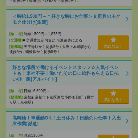
ら徒歩5分
/
梅田(地下鉄)駅から徒歩5分
/
…
＜時給1,500円～＊好きな時にお仕事＞文房具のモク
モク仕分け[派遣]
[給 与]
時給1,500円～1,875円
[交通費]
■ 交通費規定内支給 ※派遣先による
気になる！
[勤務地]
天王寺駅から徒歩5分
/
大阪上本町駅から
徒歩5分
/
鶴橋駅から徒歩5分
/
…
好きな場所で働けるイベントスタッフ☆人気イベン
トも！来社不要！働いたその日に給料もらえる日払
い◎｜阪[アルバイト]
[給 与]
日給16,500円～
[勤務地]
京都府京都市下京区東塩小路釜殿町（最寄
気になる！
り駅：京都駅）
高時給！車通勤OK！土日休み！日勤のお仕事！入出
庫作業[派遣]
[給 与]
時給1350円