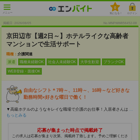
0
メニュー
気になる！
ログイン
掲載日 :2026
/
08
/
05
No.MNPWW856452-08
京田辺市【週2日～】ホテルライクな高齢者
マンションで生活サポート
職種：
介護関連
派遣
職種未経験OK
社会人未経験OK
大学生歓迎
ブランクOK
WEB登録・面接OK
自由なシフト＊7時～、11時～、16時～など好きな
勤務時間×好きな曜日で働く！
▼高級ホテルのようなキレイな職場で介護のお仕事！入居者さんは
...
もっとみる
応募が集まった時点で掲載終了
この求人は応募が集まり次第、掲載終了致します。予めご理解くださ