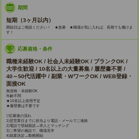
期間
短期（3ヶ月以内）
開始日はご相談ください！ ★急募 ★職場が気に入れば、長期でも働けま
す！
応募資格・条件
職種未経験OK / 社会人未経験OK / ブランクOK /
大学生歓迎 / 10名以上の大量募集 / 履歴書不要 /
40～50代活躍中 / 副業・WワークOK / WEB登録・
面接OK
無資格・未経験OK
年齢不問
★10名以上採用予定
★履歴書は不要です
▽応募後の流れ
1)翌営業日までに担当より電話・メールでご連絡
2)電話で登録面談→求人とマッチング
3)ご希望の施設で、職場見学
4)就業決定→勤務開始