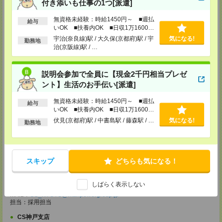
付き添いも仕事の1つ[派遣]
【電話登録】30分程度
無資格未経験：時給1450円～ ■週払
・経験やご希望などをインタビュー
給与
いOK ■扶養内OK ■日収1万1600円
・お仕事のご紹介など
以上
宇治(奈良線)駅 / 大久保(京都府)駅 / 宇
気になる!
勤務地
登録場所
治(京阪線)駅 / …
CS大阪支店
大阪府大阪市北区堂島2-2-2 近鉄堂島ビル11ＦMAP
説明会参加で全員に【現金2千円相当プレゼ
TEL：0120-923-052
ント】生活のお手伝い[派遣]
MAIL：
CS_OSAKA@manpowergroup.jp
担当：採用担当
無資格未経験：時給1450円～ ■週払
給与
CS難波支店
いOK ■扶養内OK ■日収1万1600円
以上
〒542-0076
伏見(京都府)駅 / 中書島駅 / 藤森駅 / …
気になる!
勤務地
大阪市中央区難波 2-2-3 御堂筋グランドビル 3F
TEL：0120-923-052
MAIL：
CS_NANBA@manpowergroup.jp
担当：採用担当
スキップ
どちらも気になる！
CS京都支店
〒600-8008
京都府京都市下京区四条通烏丸東入ル長刀鉾町 8 京都三井ビル 6F
しばらく表示しない
TEL：0120-923-052
MAIL：
CS_KYOTO@manpowergroup.jp
担当：採用担当
CS神戸支店