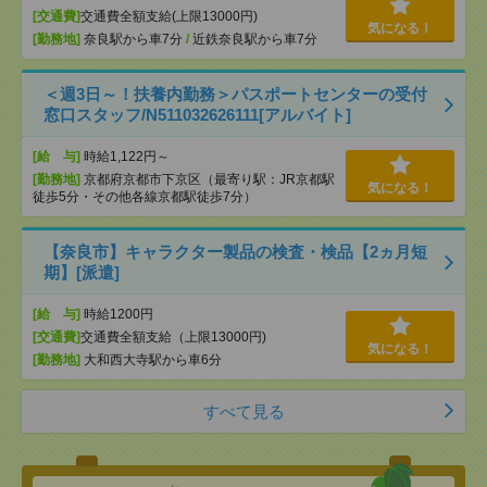
[交通費]
交通費全額支給(上限13000円)
気になる！
[勤務地]
奈良駅から車7分
/
近鉄奈良駅から車7分
＜週3日～！扶養内勤務＞パスポートセンターの受付
窓口スタッフ/N511032626111[アルバイト]
[給 与]
時給1,122円～
[勤務地]
京都府京都市下京区（最寄り駅：JR京都駅
気になる！
徒歩5分・その他各線京都駅徒歩7分）
【奈良市】キャラクター製品の検査・検品【2ヵ月短
期】[派遣]
[給 与]
時給1200円
[交通費]
交通費全額支給（上限13000円)
気になる！
[勤務地]
大和西大寺駅から車6分
すべて見る