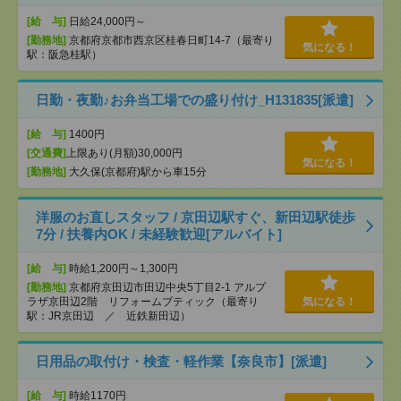
[給 与]
日給24,000円～
[勤務地]
京都府京都市西京区桂春日町14-7（最寄り
気になる！
駅：阪急桂駅）
日勤・夜勤♪お弁当工場での盛り付け_H131835[派遣]
[給 与]
1400円
[交通費]
上限あり(月額)30,000円
気になる！
[勤務地]
大久保(京都府)駅から車15分
洋服のお直しスタッフ / 京田辺駅すぐ、新田辺駅徒歩
7分 / 扶養内OK / 未経験歓迎[アルバイト]
[給 与]
時給1,200円～1,300円
[勤務地]
京都府京田辺市田辺中央5丁目2-1 アルプ
ラザ京田辺2階 リフォームブティック（最寄り
気になる！
駅：JR京田辺 ／ 近鉄新田辺）
日用品の取付け・検査・軽作業【奈良市】[派遣]
[給 与]
時給1170円