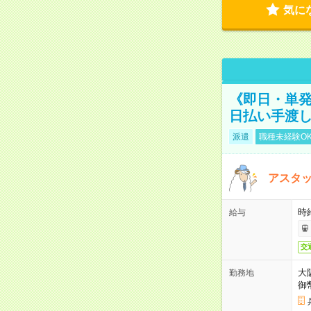
気に
《即日・単発
日払い手渡
派遣
職種未経験O
アスタッ
時給
給与
交
大
勤務地
御