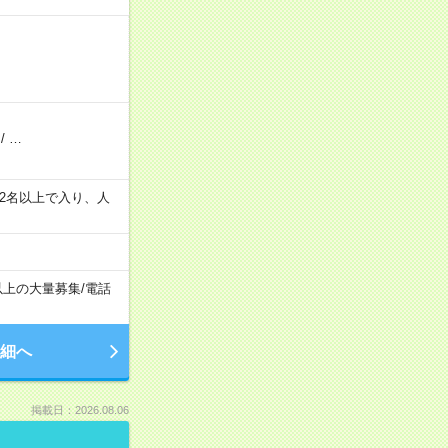
/
…
の間で2名以上で入り、人
以上の大量募集
/
電話
細へ
掲載日：2026.08.06