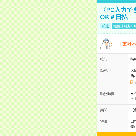
〈PC入力で
OK＃日払
派遣
職種未経験O
〈来社
時給
給与
大
勤務地
西
▼
勤務時間
＊1
【
期間
日
特徴
集
/