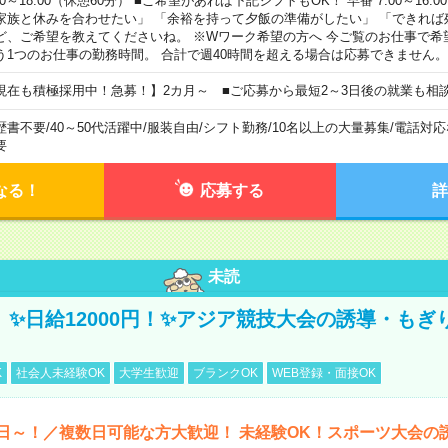
00～18:00（休憩60分） ■ご希望があれば下記シフトもOK！ 早番 7:00～16:00 遅
家族と休みを合わせたい」 「余裕を持って夕飯の準備がしたい」 「できれば
ど、ご希望を教えてくださいね。 ※Wワーク希望の方へ 今ご覧のお仕事で希
う1つのお仕事の勤務時間。 合計で週40時間を超える場合は応募できません。
現在も積極採用中！急募！】2カ月～ ■ご応募から最短2～3日後の就業も相
歴書不要
/
40～50代活躍中
/
服装自由
/
シフト勤務
/
10名以上の大量募集
/
電話対応
要
なる！
応募する
詳
未読
/3】✨日給12000円！✨アジア競技大会の誘導・も
K
社会人未経験OK
大学生歓迎
ブランクOK
WEB登録・面接OK
日～！／複数日可能な方大歓迎！ 未経験OK！スポーツ大会の