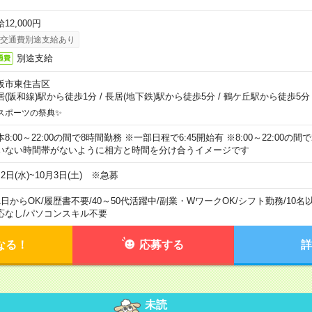
12,000円
交通費別途支給あり
別途支給
通費
阪市東住吉区
居(阪和線)駅から徒歩1分
/
長居(地下鉄)駅から徒歩5分
/
鶴ケ丘駅から徒歩5分
スポーツの祭典✨
本8:00～22:00の間で8時間勤務 ※一部日程で6:45開始有 ※8:00～22:00
いない時間帯がないように相方と時間を分け合うイメージです
2日(水)~10月3日(土) ※急募
1日からOK
/
履歴書不要
/
40～50代活躍中
/
副業・WワークOK
/
シフト勤務
/
10名
応なし
/
パソコンスキル不要
なる！
応募する
詳
未読