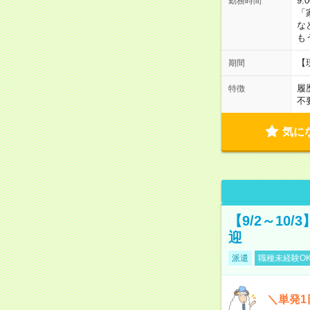
9:
勤務時間
「
な
も
【
期間
履
特徴
不
気に
【9/2～10
迎
派遣
職種未経験O
＼単発1