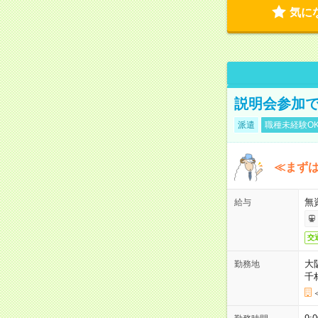
気に
説明会参加で
派遣
職種未経験O
≪まずは
無
給与
交
大
勤務地
千