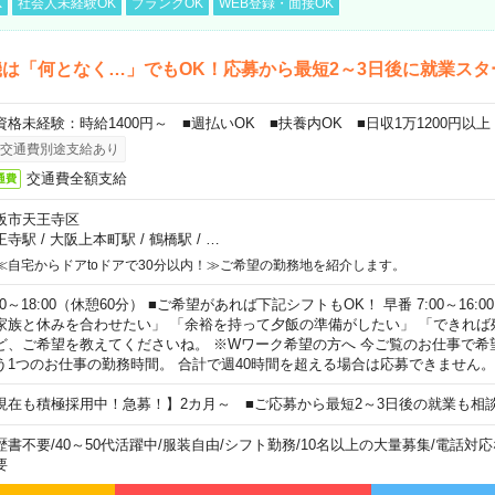
K
社会人未経験OK
ブランクOK
WEB登録・面接OK
は「何となく…」でもOK！応募から最短2～3日後に就業スタ
資格未経験：時給1400円～ ■週払いOK ■扶養内OK ■日収1万1200円以上
交通費別途支給あり
交通費全額支給
通費
阪市天王寺区
王寺駅
/
大阪上本町駅
/
鶴橋駅
/
…
≪自宅からドアtoドアで30分以内！≫ご希望の勤務地を紹介します。
00～18:00（休憩60分） ■ご希望があれば下記シフトもOK！ 早番 7:00～16:00 遅
家族と休みを合わせたい」 「余裕を持って夕飯の準備がしたい」 「できれば
ど、ご希望を教えてくださいね。 ※Wワーク希望の方へ 今ご覧のお仕事で希
う1つのお仕事の勤務時間。 合計で週40時間を超える場合は応募できません。
現在も積極採用中！急募！】2カ月～ ■ご応募から最短2～3日後の就業も相
歴書不要
/
40～50代活躍中
/
服装自由
/
シフト勤務
/
10名以上の大量募集
/
電話対応
要