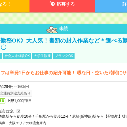
なる！
応募する
詳
未読
勤務OK》大人気！書類の封入作業など＊選べる
し〇
K
社会人未経験OK
大学生歓迎
ブランクOK
フは単発1日からお仕事の紹介可能！ 暇な日・空いた時間に
1284円～1605円
交通費別途支給あり
上限1,000円/日
通費
阪市西淀川区
幣島駅から徒歩10分
/
千船駅から徒歩12分
/
尼崎(阪神線)駅から【登録地】徒
兵庫・大阪エリアの物流倉庫内