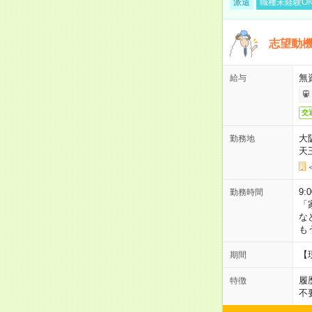
派遣
職種未経験O
志望動機
無
給与
交
大
勤務地
天
9:
勤務時間
「
な
も
【
期間
履
特徴
不