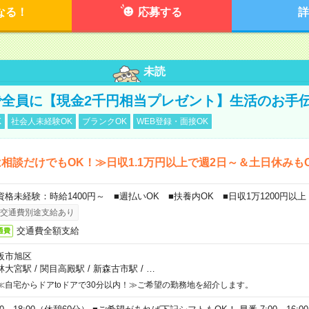
なる！
応募する
詳
未読
全員に【現金2千円相当プレゼント】生活のお手
K
社会人未経験OK
ブランクOK
WEB登録・面接OK
相談だけでもOK！≫日収1.1万円以上で週2日～＆土日休みも
資格未経験：時給1400円～ ■週払いOK ■扶養内OK ■日収1万1200円以上
交通費別途支給あり
交通費全額支給
通費
阪市旭区
林大宮駅
/
関目高殿駅
/
新森古市駅
/
…
≪自宅からドアtoドアで30分以内！≫ご希望の勤務地を紹介します。