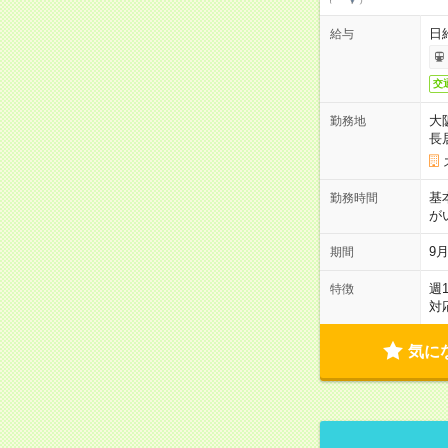
日給
給与
交
大
勤務地
長
基
勤務時間
が
9月
期間
週
特徴
対
気に