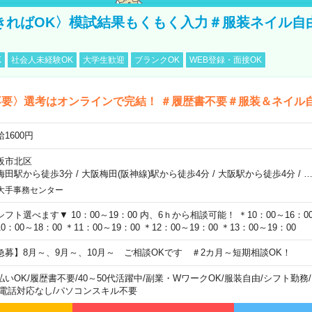
きればOK〉模試結果もくもく入力＃服装ネイル自
K
社会人未経験OK
大学生歓迎
ブランクOK
WEB登録・面接OK
不要〉選考はオンラインで完結！ ＃履歴書不要＃服装＆ネイル
1600円
阪市北区
梅田駅から徒歩3分
/
大阪梅田(阪神線)駅から徒歩4分
/
大阪駅から徒歩4分
/
大手事務センター
シフト選べます▼ 10：00～19：00 内、6ｈから相談可能！ ＊10：00～16：00 
0：00～18：00 ＊11：00～19：00 ＊12：00～19：00 ＊13：00～19：00
急募】8月～、9月～、10月～ ご相談OKです ＃2カ月～短期相談OK！
払いOK
/
履歴書不要
/
40～50代活躍中
/
副業・WワークOK
/
服装自由
/
シフト勤務
/
電話対応なし
/
パソコンスキル不要