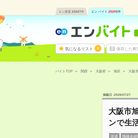
エン派遣
23427
件
エン バイト
25205
件
0
気になるリスト
保存した希
バイトTOP
関西
大阪府
旭区
大阪市
掲載日 :
2026
/
07
/
27
大阪市
ンで生
派遣
職種未経