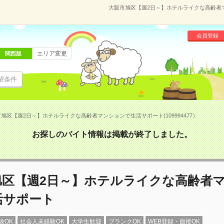
大阪市旭区【週2日～】ホテルライクな高齢者マン
会員登録
エリア変更
関西版
望条件
旭区【週2日～】ホテルライクな高齢者マンションで生活サポート(109994477）
お探しのバイト情報は掲載が終了しました。
旭区【週2日～】ホテルライクな高齢者
活サポート
験OK
社会人未経験OK
大学生歓迎
ブランクOK
WEB登録・面接OK