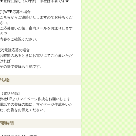
★登録に際しての予約・来社は不要です★
(1)WEB応募の場合
こちらからご連絡いたしますのでお待ちくだ
さい。
ご応募頂いた後、案内メールをお送りします
ので
内容をご確認ください。
(2)電話応募の場合
お時間のあるときにお電話にてご応募いただ
ければ
その場で登録も可能です。
持ち物
【電話登録】
弊社HPよりマイページ作成をお願いします
電話での登録の際に、マイページ作成をいた
だいた旨をお伝えください。
所要時間