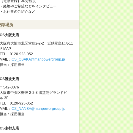
【電話登録】30分程度
・経験やご希望などをインタビュー
・お仕事のご紹介など
登録場所
CS大阪支店
大阪府大阪市北区堂島2-2-2 近鉄堂島ビル11
ＦMAP
TEL：0120-923-052
MAIL：
CS_OSAKA@manpowergroup.jp
担当：採用担当
CS難波支店
〒542-0076
大阪市中央区難波 2-2-3 御堂筋グランドビ
ル 3F
TEL：0120-923-052
MAIL：
CS_NANBA@manpowergroup.jp
担当：採用担当
CS京都支店