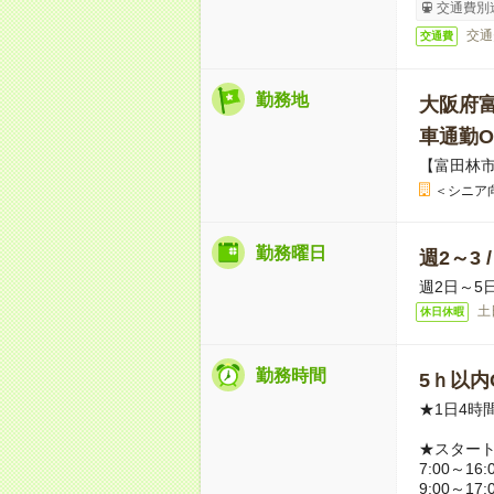
交通費別
交通
交通費
勤務地
大阪府
車通勤O
【富田林
＜シニア
勤務曜日
週2～3 
週2日～5
土
休日休暇
勤務時間
5ｈ以内O
★1日4時
★スター
7:00～16:
9:00～17: