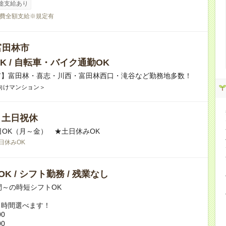
途支給あり
費全額支給※規定有
富田林市
K / 自転車・バイク通勤OK
市】富田林・喜志・川西・富田林西口・滝谷など勤務地多数！
向けマンション＞
/ 土日祝休
日OK（月～金） ★土日休みOK
日休みOK
K / シフト勤務 / 残業なし
間～の時短シフトOK
ト時間選べます！
00
00