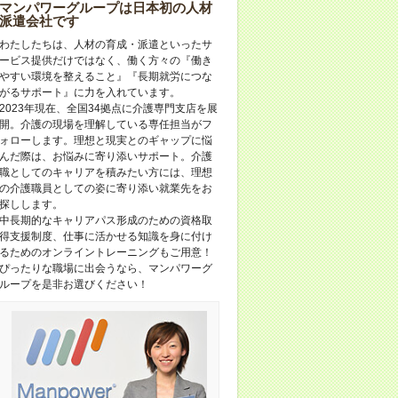
マンパワーグループは日本初の人材
派遣会社です
わたしたちは、人材の育成・派遣といったサ
ービス提供だけではなく、働く方々の『働き
やすい環境を整えること』『長期就労につな
がるサポート』に力を入れています。
2023年現在、全国34拠点に介護専門支店を展
開。介護の現場を理解している専任担当がフ
ォローします。理想と現実とのギャップに悩
んだ際は、お悩みに寄り添いサポート。介護
職としてのキャリアを積みたい方には、理想
の介護職員としての姿に寄り添い就業先をお
探しします。
中長期的なキャリアパス形成のための資格取
得支援制度、仕事に活かせる知識を身に付け
るためのオンライントレーニングもご用意！
ぴったりな職場に出会うなら、マンパワーグ
ループを是非お選びください！