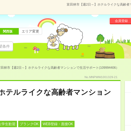
富田林市【週2日～】ホテルライクな高齢者マン
会員登録
エリア変更
関西版
望条件
富田林市【週2日～】ホテルライクな高齢者マンションで生活サポート(109994406）
No.MNPWW1001329-21
】ホテルライクな高齢者マンション
大学生歓迎
ブランクOK
WEB登録・面接OK