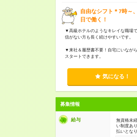
自由なシフト＊7時～、
日で働く！
▼高級ホテルのようなキレイな職場
信がない方も長く続けやすいです。
▼来社＆履歴書不要！自宅にいなが
スタートできます。
気になる！
募集情報
給与
無資格未経
い制度あ
払いとな