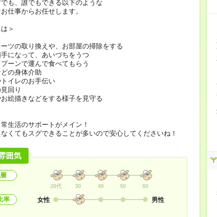
方でも、誰でもできる以下のような
なお仕事からお任せします。
には＞
シーツの取り換えや、お部屋の掃除をする
相手になって、あいづちをうつ
スプーンで運んで食べてもらう
などの身体介助
やトイレのお手伝い
の見回り
やお絵描きなどをする様子を見守る
日常生活のサポートがメイン！
えなくてもスグできることが多いので安心してくださいね！
雰囲気
層
20代
30
40
50
60
比率
女性
男性