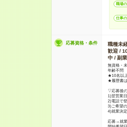
職場の
仕事の
応募資格・条件
職種未経験
歓迎 / 
中 / 
無資格・未
年齢不問
★10名以
★履歴書
▽応募後
1)翌営業
2)電話で
3)ご希望
4)就業決
応募→就業
開始希望日