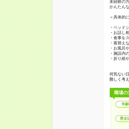
未経験の
かんたん
＜具体的
・ベッド
・お話し
・食事を
・着替え
・お風呂
・施設内
・折り紙
何気ない
難しく考
職場の
年齢
男女