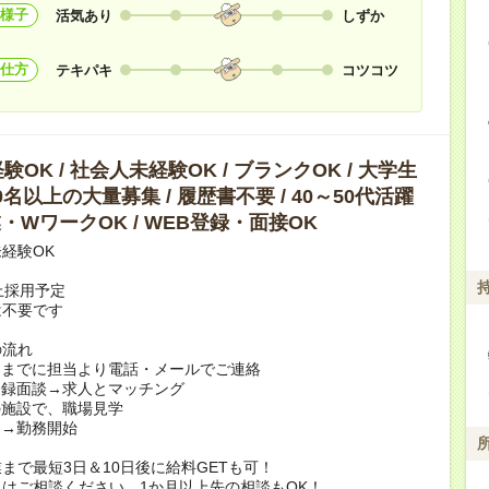
様子
活気あり
しずか
仕方
テキパキ
コツコツ
OK / 社会人未経験OK / ブランクOK / 大学生
10名以上の大量募集 / 履歴書不要 / 40～50代活躍
副業・WワークOK / WEB登録・面接OK
経験OK
上採用予定
は不要です
の流れ
日までに担当より電話・メールでご連絡
登録面談→求人とマッチング
の施設で、職場見学
定→勤務開始
まで最短3日＆10日後に給料GETも可！
はご相談ください。1か月以上先の相談もOK！