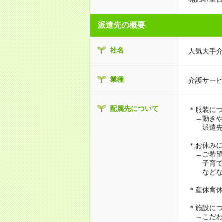
派遣先の概要
社名
人気大手
業種
介護サー
配属先について
＊服装に
→動きや
派遣先に
＊お休み
→ご希望
子育て・
などな
＊産休育
＊施設に
→こだわ