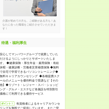
介護が初めての方も、ご経験がある方も！あ
なたに合った職場をご紹介させていただきま
す！
待遇・福利厚生
安心してマンパワーグループで就業していた
だけるようにしっかりとサポートいたしま
す。 ◆健康保険・厚生年金・雇用保険・有給
休暇・健康診断・労働者災害補償保険 ◆無料
で自宅で学習できるパソコントレーニング◆
無料キャリアカウンセリング ◆各種提携スク
ールのメニューを優待料金で受講など【その
他】◆リゾート・レジャー・スパ・ショッピ
ング・グルメ・エステなど各施設を特別割引
価格にて利用できる優待サービス
有資格者によるキャリアカウンセ
ポイント！
リングを無料でご提供しています。 またご登