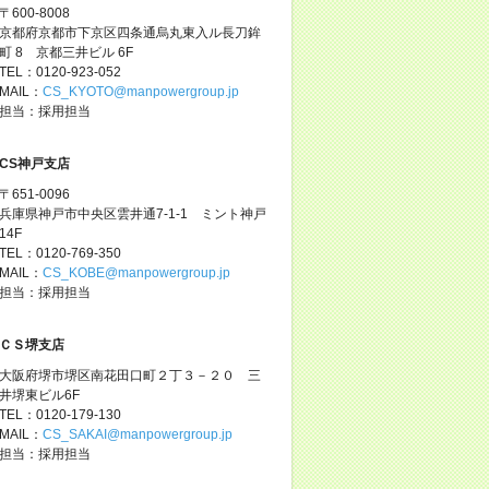
〒600-8008
京都府京都市下京区四条通烏丸東入ル長刀鉾
町 8 京都三井ビル 6F
TEL：0120-923-052
MAIL：
CS_KYOTO@manpowergroup.jp
担当：採用担当
CS神戸支店
〒651-0096
兵庫県神戸市中央区雲井通7-1-1 ミント神戸
14F
TEL：0120-769-350
MAIL：
CS_KOBE@manpowergroup.jp
担当：採用担当
ＣＳ堺支店
大阪府堺市堺区南花田口町２丁３－２０ 三
井堺東ビル6F
TEL：0120-179-130
MAIL：
CS_SAKAI@manpowergroup.jp
担当：採用担当