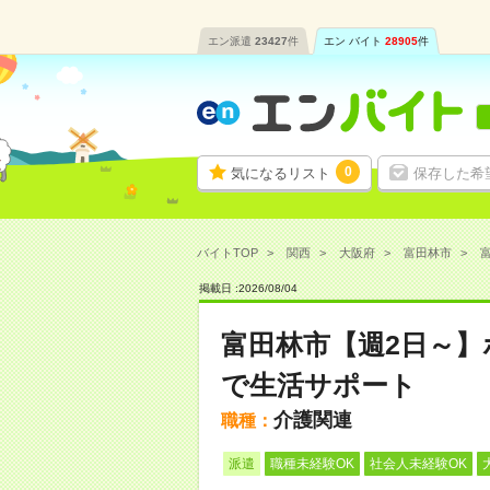
エン派遣
23427
件
エン バイト
28905
件
0
気になるリスト
保存した希
バイトTOP
関西
大阪府
富田林市
掲載日 :
2026
/
08
/
04
富田林市【週2日～
で生活サポート
介護関連
職種：
派遣
職種未経験OK
社会人未経験OK