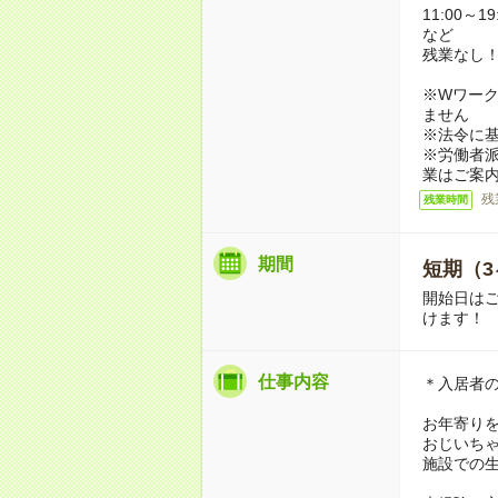
11:00～19
など
残業なし
※Wワーク
ません
※法令に基
※労働者
業はご案
残
残業時間
期間
短期（3
開始日は
けます！
仕事内容
＊入居者
お年寄り
おじいち
施設での