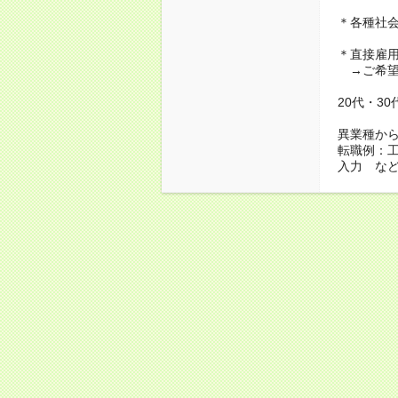
＊各種社
＊直接雇
→ご希望
20代・3
異業種か
転職例：
入力 な