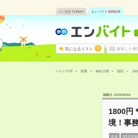
エン派遣
71454
件
エン バイト
82531
件
0
気になるリスト
保存した希
バイトTOP
関東
神奈川県
西区
18
掲載日 :
2026
/
06
/
04
1800
境！事
派遣
WEB登