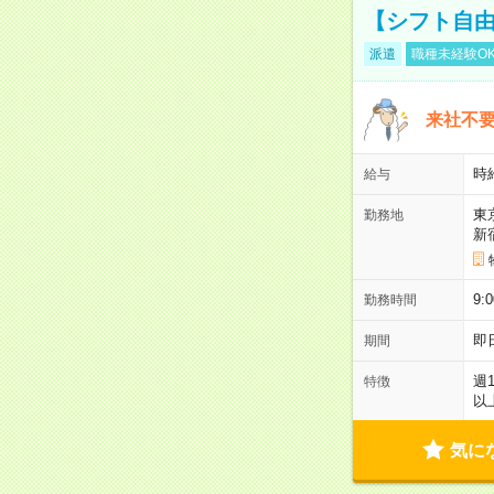
【シフト自由
派遣
職種未経験O
来社不要
時
給与
東
勤務地
新
9:
勤務時間
即
期間
週
特徴
以
気に