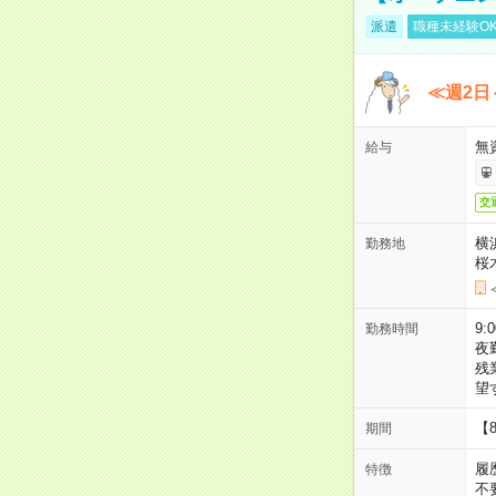
派遣
職種未経験O
≪週2日
無
給与
交
横
勤務地
桜
9:
勤務時間
夜
残
望
【
期間
履
特徴
不