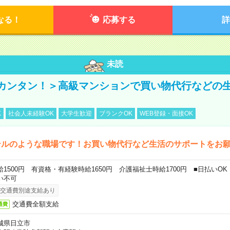
なる！
応募する
詳
未読
カンタン！＞高級マンションで買い物代行などの
K
社会人未経験OK
大学生歓迎
ブランクOK
WEB登録・面接OK
テルのような職場です！お買い物代行など生活のサポートをお
給1500円 有資格・有経験時給1650円 介護福祉士時給1700円 ■日払いO
い不可
交通費別途支給あり
交通費全額支給
通費
城県日立市