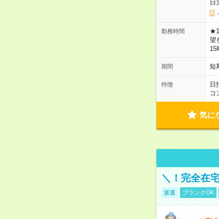
日
★
勤務時間
望
1
短
期間
日
特徴
コ
気に
＼！完全在宅
派遣
ブランクOK