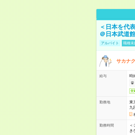
＜日本を代
＠日本武道
アルバイト
職種未
サカナク
時
給与
交
東
勤務地
九
＜シ
勤務時間
き