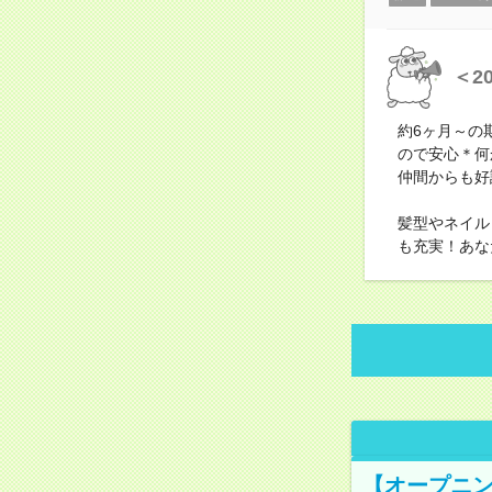
＜2
約6ヶ月～の
ので安心＊何
仲間からも好
髪型やネイル
も充実！あな
【オープニン