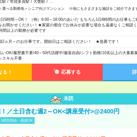
立駅
/
常陸多賀駅
/
大甕駅
/
…
＜選べる勤務地＞シニア向けマンション ※他にもさまざまな施設をご紹介できま
1日5時間～OK！ （例）9:00～18:00のあいだ もちろん1日8時間のお仕事
をお聞かせください！★家庭の都合でお休みが必要な場合も遠慮なくご相談く
5時間以上の勤務が必要です
期2ヵ月～のお仕事です。開始日はご相談ください！ ★急募です！
払いOK
/
履歴書不要
/
40～50代活躍中
/
服装自由
/
シフト勤務
/
10名以上の大量募
ンスキル不要
なる！
応募する
詳
未読
！／土日含む週2～OK<講座受付>@2400円
WEB登録・面接OK