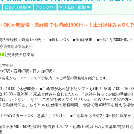
K
社会人未経験OK
ブランクOK
WEB登録・面接OK
～OK≫無資格・未経験でも時給1500円～！土日祝休みもOK
資格未経験：時給1500円～ ■週払いOK ■扶養内OK ■日収1万2000円以上
交通費別途支給あり
交通費全額支給
通費
浜市中区
木町駅
/
石川町駅
/
日ノ出町駅
/
…
≪自宅からドアtoドアで30分以内！≫ご希望の勤務地を紹介します。
00～18:00（休憩60分） ■ご希望があれば下記シフトもOK！ 早番 7:00～16:00 遅
勤 16:30～翌9:30 「家族と休みを合わせたい」 「余裕を持って夕飯の準備
業はしたくない」 など、ご希望を教えてくださいね。 ※Wワーク希望の方へ
する勤務時間と、もう1つのお仕事の勤務時間。 合計で週40時間を超える場
8月中のスタートOK！急募！】2カ月～ ■ご応募から最短2～3日後に就業が
歴書不要
/
40～50代活躍中
/
服装自由
/
シフト勤務
/
10名以上の大量募集
/
電話対応
要