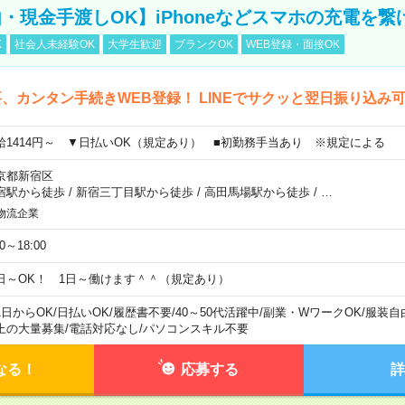
・現金手渡しOK】iPhoneなどスマホの充電を繋
K
社会人未経験OK
大学生歓迎
ブランクOK
WEB登録・面接OK
、カンタン手続きWEB登録！ LINEでサクッと翌日振り込み
給1414円～ ▼日払いOK（規定あり） ■初勤務手当あり ※規定による
京都新宿区
宿駅から徒歩
/
新宿三丁目駅から徒歩
/
高田馬場駅から徒歩
/
…
物流企業
00～18:00
日～OK！ 1日～働けます＾＾（規定あり）
1日からOK
/
日払いOK
/
履歴書不要
/
40～50代活躍中
/
副業・WワークOK
/
服装自
上の大量募集
/
電話対応なし
/
パソコンスキル不要
なる！
応募する
詳