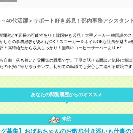
0～40代活躍＞サポート好き必見！部内事務アシスタン
期間限定▼延長の可能性あり！韓国好き必見！大手メーカー 韓国語のス
かしらの事務経験があればOK！スニーカー＆ネイルOKな社風が魅力○
評＊高時給だから収入しっかり！無料のコーヒーサーバーあり▼*
も自由！落ち着いた雰囲気の職場です。丁寧に話せる面談と気軽に相談
たの不安に寄り添うテンプ。初めての転職でも安心して進める環境です
あなたの閲覧履歴からのオススメ
未読
グ募集】おばあちゃんのお散歩付き添いも仕事の