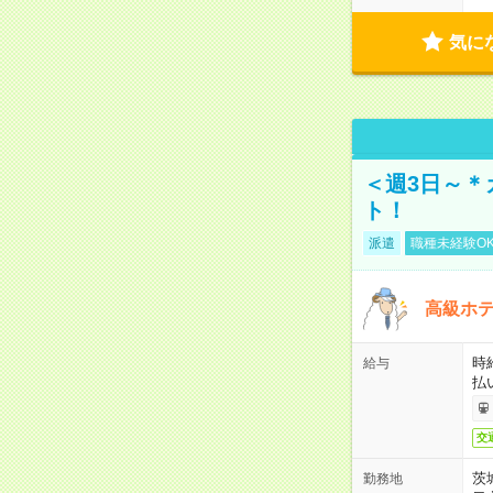
気に
＜週3日～＊
ト！
派遣
職種未経験O
高級ホ
時
給与
払
交
茨
勤務地