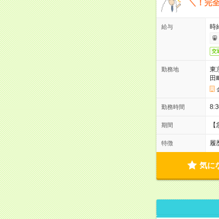
＼！完全
時
給与
交
東
勤務地
田
8:
勤務時間
【
期間
履
特徴
気に