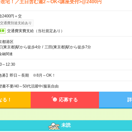
在宅！／土日含む週2～OK<講座受付>@2400円
給2400円＋交
交通費別途支給あり
交通費実費支給（当社規定あり）
通費
京都港区
町(東京都)駅から徒歩4分
/
三田(東京都)駅から徒歩7分
金融関連
30～12:30
急募】即日～長期 ※8月～OK！
歴書不要
/
40～50代活躍中
/
服装自由
なる！
応募する
詳
未読