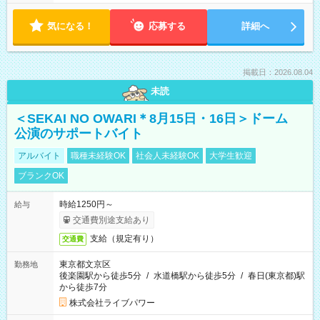
気になる！
応募する
詳細へ
掲載日：2026.08.04
未読
＜SEKAI NO OWARI＊8月15日・16日＞ドーム
公演のサポートバイト
アルバイト
職種未経験OK
社会人未経験OK
大学生歓迎
ブランクOK
時給1250円～
給与
交通費別途支給あり
支給（規定有り）
交通費
東京都文京区
勤務地
後楽園駅から徒歩5分
/
水道橋駅から徒歩5分
/
春日(東京都)駅
から徒歩7分
株式会社ライブパワー