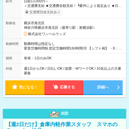
日給13,000円～
給与
＋交通費支給 ★交通費全額支給！ ┗案件により規定あり ★日払
いOK！（規定あり） ┗働いたその日に現金GET♪ お仕事後はコ
交通費別途支給あり
ンビニATMから 日払い分を引き落とせます！ 【試用期間】試
用期間なし
横浜市港北区
勤務地
神奈川県横浜市港北区（最寄り駅：新横浜駅）
株式会社ワンベルウッズ
勤務時間は指定なし
勤務時間
変形労働時間制 想定労働時間160時間/月 【シフト例】 ・8：00
～21：00
単発・1日のみOK
期間
週1日からOK / 日払いOK / 副業・WワークOK / 10名以上の大量
特徴
募集
気になる！
応募する
詳細へ
未読
【週2日だけ】倉庫内軽作業スタッフ スマホの