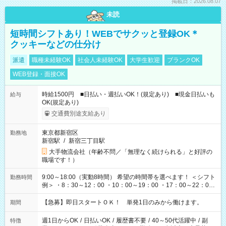
掲載日：2026.08.07
未読
短時間シフトあり！WEBでサクッと登録OK＊
クッキーなどの仕分け
派遣
職種未経験OK
社会人未経験OK
大学生歓迎
ブランクOK
WEB登録・面接OK
時給1500円 ■日払い・週払いOK！(規定あり) ■現金日払いも
給与
OK(規定あり)
交通費別途支給あり
東京都新宿区
勤務地
新宿駅
/
新宿三丁目駅
大手物流会社（年齢不問／「無理なく続けられる」と好評の
職場です！）
9:00～18:00（実動8時間） 希望の時間帯を選べます！ ＜シフト
勤務時間
例＞ ・8：30～12：00 ・10：00～19：00 ・17：00～22：00
・13：00～22：00 ・22：00～翌6：00 など
【急募】即日スタートＯＫ！ 単発1日のみから働けます。
期間
週1日からOK
/
日払いOK
/
履歴書不要
/
40～50代活躍中
/
副
特徴