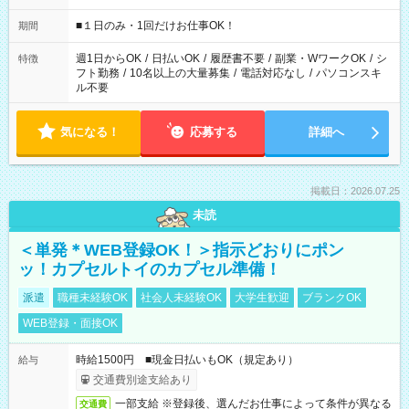
etc ★最短で3時間で5,120円のお仕事から 15時間で2万円近く稼
げるお仕事も！ ご希望のお時間に合わせてご紹介！ ※シフトは
■１日のみ・1回だけお仕事OK！
期間
現場によって異なります。 ※勿論、休憩時間はあるのでご安心
ください！
週1日からOK
/
日払いOK
/
履歴書不要
/
副業・WワークOK
/
シ
特徴
フト勤務
/
10名以上の大量募集
/
電話対応なし
/
パソコンスキ
ル不要
気になる！
応募する
詳細へ
掲載日：2026.07.25
未読
＜単発＊WEB登録OK！＞指示どおりにポン
ッ！カプセルトイのカプセル準備！
派遣
職種未経験OK
社会人未経験OK
大学生歓迎
ブランクOK
WEB登録・面接OK
時給1500円 ■現金日払いもOK（規定あり）
給与
交通費別途支給あり
一部支給 ※登録後、選んだお仕事によって条件が異なる
交通費