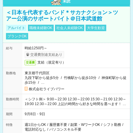
未読
＜日本を代表するバンド＊サカナクション＞ツ
アー公演のサポートバイト＠日本武道館
アルバイト
職種未経験OK
社会人未経験OK
大学生歓迎
ブランクOK
時給1250円～
給与
交通費別途支給あり
支給（規定有り）
交通費
東京都千代田区
勤務地
九段下駅から徒歩5分
/
竹橋駅から徒歩10分
/
神保町駅から徒
歩15分
/
…
株式会社ライブパワー
＜シフト例＞ 9:00～22:30 12:30～22:00 15:30～21:00 12:30～
勤務時間
19:00 12:30～22:00 上記の時間から好きな時間を選べます！ ※
時間は変更となる可能性があります
9月8日・9日
期間
週1日からOK
/
履歴書不要
/
副業・WワークOK
/
シフト勤務
/
特徴
電話対応なし
/
パソコンスキル不要