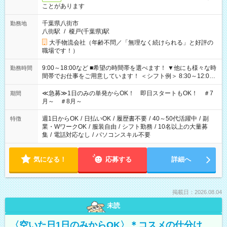
ことがあります
千葉県八街市
勤務地
八街駅
/
榎戸(千葉県)駅
大手物流会社（年齢不問／「無理なく続けられる」と好評の
職場です！）
9:00～18:00など ■希望の時間帯を選べます！ ▼他にも様々な時
勤務時間
間帯でお仕事をご用意しています！ ＜シフト例＞ 8:30～12:00
17:00～22:00 13:00～22:00 22:00～翌6:00 など
≪急募≫1日のみの単発からOK！ 即日スタートもOK！ ＃7
期間
月～ ＃8月～
週1日からOK
/
日払いOK
/
履歴書不要
/
40～50代活躍中
/
副
特徴
業・WワークOK
/
服装自由
/
シフト勤務
/
10名以上の大量募
集
/
電話対応なし
/
パソコンスキル不要
気になる！
応募する
詳細へ
掲載日：2026.08.04
未読
〈空いた日1日のみからOK〉＊コスメの仕分け