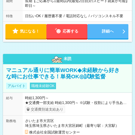
長期【ご応募から1週間以内(最短2日目)のスピード就業が可能】
期間
即日～
日払いOK
/
履歴書不要
/
電話対応なし
/
パソコンスキル不要
特徴
気になる！
応募する
詳細へ
未読
マニュアル通りに簡単WORK◆未経験から好き
な時にお仕事できる！単発OK◎試験監督
アルバイト
職種未経験OK
時給1,300円～
給与
★交通費一部支給 時給1,300円～ ※試験・役割により手当あり
※勤務回数により昇給あり 【即給（前払い）オプションあ
交通費別途支給あり
り！】 希望される場合、勤務から1週間ほどで給与の一部を受け
取れます。 ※手数料418円がかかります。 【過去試験日の収入
さいたま市大宮区
勤務地
例】 ・河合塾模擬試験 8:30～17:30（休憩1時間） 時給1,300円
埼玉県埼玉県さいたま市大宮区錦町（最寄り駅：大宮駅）
×8時間＝日収10,400円＋交通費 ※当日の役割により時給＋100
円の場合あり ・国家試験 7:00～13:30（休憩なし） 時給1,300
株式会社全国試験運営センター