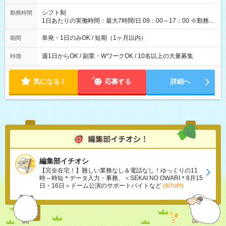
円（役割手当＋100円）×6時間＝日収8,400円＋交通費 【試用期
間】試用期間なし
シフト制
勤務時間
1日あたりの実働時間：最大7時間/日 09：00～17：00 ※勤務時
間は 試験により異なります。
単発・1日のみOK / 短期（1ヶ月以内）
期間
週1日からOK / 副業・WワークOK / 10名以上の大量募集
特徴
気になる！
応募する
詳細へ
編集部イチオシ
【完全在宅！】難しい業務なし＆電話なし！ゆっくりの11
時～時短＊データ入力・事務、＜SEKAI NO OWARI＊8月15
日・16日＞ドーム公演のサポートバイトなど
(8/7UP!)