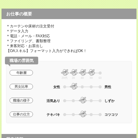
お仕事の概要
＊カーテンや床材の注文受付
＊データ入力
＊電話・メール・FAX対応
＊ファイリング、書類整理
＊来客対応・お茶出し
【OAスキル】フォーマット入力ができればOK！
職場の雰囲気
年齢層
20代
30
40
50
60
男女比率
女性
男性
職場の様子
活気あり
しずか
仕事の仕方
テキパキ
コツコツ