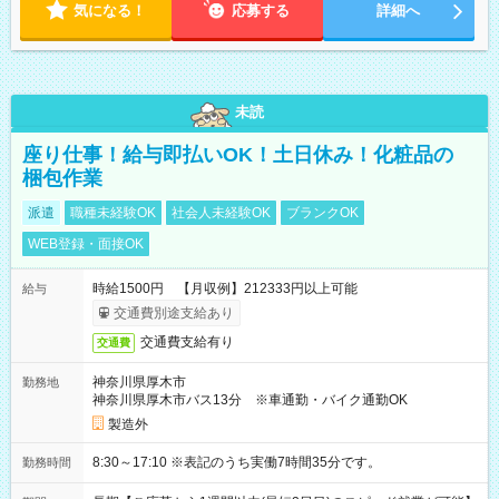
気になる！
応募する
詳細へ
未読
座り仕事！給与即払いOK！土日休み！化粧品の
梱包作業
派遣
職種未経験OK
社会人未経験OK
ブランクOK
WEB登録・面接OK
時給1500円 【月収例】212333円以上可能
給与
交通費別途支給あり
交通費支給有り
交通費
神奈川県厚木市
勤務地
神奈川県厚木市バス13分 ※車通勤・バイク通勤OK
製造外
8:30～17:10 ※表記のうち実働7時間35分です。
勤務時間