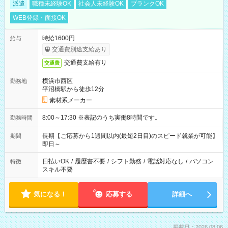
派遣
職種未経験OK
社会人未経験OK
ブランクOK
WEB登録・面接OK
時給1600円
給与
交通費別途支給あり
交通費支給有り
交通費
横浜市西区
勤務地
平沼橋駅から徒歩12分
素材系メーカー
8:00～17:30 ※表記のうち実働8時間です。
勤務時間
長期【ご応募から1週間以内(最短2日目)のスピード就業が可能】
期間
即日～
日払いOK
/
履歴書不要
/
シフト勤務
/
電話対応なし
/
パソコン
特徴
スキル不要
気になる！
応募する
詳細へ
掲載日：2026.08.06