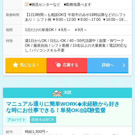
■物流センターなど ■勤務地選べます
【1日3時間～も相談OK!】午前中のみや18時以降などのシフト
勤務時間
あり！ シフト例 ▼9:00～12:00 ▼9:00～17:00 ▼10:00～19:00
▼18:00～21:00
1日だけの単発OK！＃8月～ ＃9月～
期間
週1日からOK
/
日払いOK
/
40～50代活躍中
/
副業・Wワーク
特徴
OK
/
服装自由
/
シフト勤務
/
10名以上の大量募集
/
電話対応な
し
/
パソコンスキル不要
気になる！
応募する
詳細へ
未読
マニュアル通りに簡単WORK◆未経験から好き
な時にお仕事できる！単発OK◎試験監督
アルバイト
職種未経験OK
時給1,300円～
給与