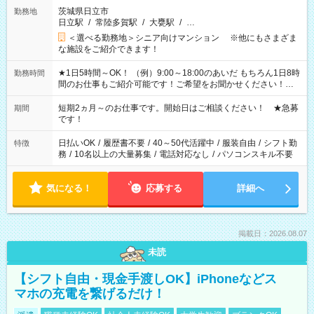
茨城県日立市
勤務地
日立駅
/
常陸多賀駅
/
大甕駅
/
…
＜選べる勤務地＞シニア向けマンション ※他にもさまざま
な施設をご紹介できます！
★1日5時間～OK！ （例）9:00～18:00のあいだ もちろん1日8時
勤務時間
間のお仕事もご紹介可能です！ご希望をお聞かせください！★
家庭の都合でお休みが必要な場合も遠慮なくご相談ください。
※週最低15時間以上の勤務が必要です
短期2ヵ月～のお仕事です。開始日はご相談ください！ ★急募
期間
です！
日払いOK
/
履歴書不要
/
40～50代活躍中
/
服装自由
/
シフト勤
特徴
務
/
10名以上の大量募集
/
電話対応なし
/
パソコンスキル不要
気になる！
応募する
詳細へ
掲載日：2026.08.07
未読
【シフト自由・現金手渡しOK】iPhoneなどス
マホの充電を繋げるだけ！