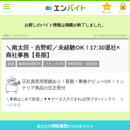
0
メニュー
気になる！
ログイン
お探しのバイト情報は掲載が終了しました。
掲載日 :2026
/
06
/
11
No.TEMPGT26-0415966
＼南太田・吉野町／未経験OK！17:30退社×
商社事務【長期】
派遣
職種未経験OK
ブランクOK
WEB登録・面接OK
正社員登用実績あり！長期！事務デビューOK！イン
テリア商品の注文受付
＼事務はじめて歓迎／▼▼データ入力できればOKです○インテリ
...も
っとみる
あなたの閲覧履歴からのオススメ