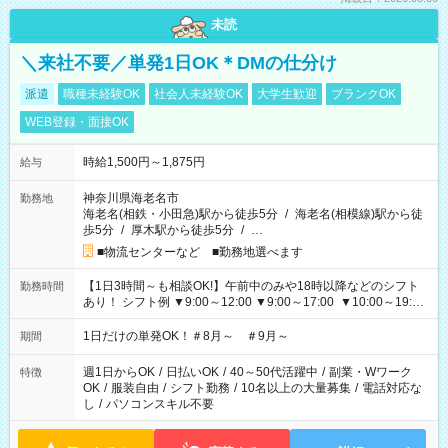
未読
＼来社不要／単発1日OK＊DMの仕分け
派遣
職種未経験OK
社会人未経験OK
大学生歓迎
ブランクOK
WEB登録・面接OK
時給1,500円～1,875円
給与
神奈川県海老名市
勤務地
海老名(相鉄・小田急)駅から徒歩5分
/
海老名(相模線)駅から徒
歩5分
/
厚木駅から徒歩5分
/
…
■物流センターなど ■勤務地選べます
【1日3時間～も相談OK!】午前中のみや18時以降などのシフト
勤務時間
あり！ シフト例 ▼9:00～12:00 ▼9:00～17:00 ▼10:00～19:00
▼18:00～21:00
1日だけの単発OK！＃8月～ ＃9月～
期間
週1日からOK
/
日払いOK
/
40～50代活躍中
/
副業・Wワーク
特徴
OK
/
服装自由
/
シフト勤務
/
10名以上の大量募集
/
電話対応な
し
/
パソコンスキル不要