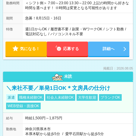
＜シフト例＞ 7:00～23:00 13:30～22:00 上記の時間から好きな
勤務時間
時間を選べます！ ※時間は変更となる可能性があります
急募！8月15日・16日
期間
週1日からOK
/
履歴書不要
/
副業・WワークOK
/
シフト勤務
/
特徴
電話対応なし
/
パソコンスキル不要
気になる！
応募する
詳細へ
掲載日：2026.08.05
未読
＼来社不要／単発1日OK＊文房具の仕分け
派遣
職種未経験OK
社会人未経験OK
大学生歓迎
ブランクOK
WEB登録・面接OK
時給1,500円～1,875円
給与
神奈川県厚木市
勤務地
本厚木駅から徒歩5分
/
愛甲石田駅から徒歩5分