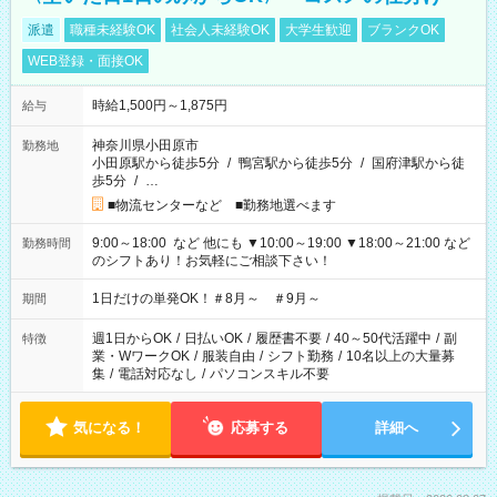
派遣
職種未経験OK
社会人未経験OK
大学生歓迎
ブランクOK
WEB登録・面接OK
時給1,500円～1,875円
給与
神奈川県小田原市
勤務地
小田原駅から徒歩5分
/
鴨宮駅から徒歩5分
/
国府津駅から徒
歩5分
/
…
■物流センターなど ■勤務地選べます
9:00～18:00 など 他にも ▼10:00～19:00 ▼18:00～21:00 など
勤務時間
のシフトあり！お気軽にご相談下さい！
1日だけの単発OK！＃8月～ ＃9月～
期間
週1日からOK
/
日払いOK
/
履歴書不要
/
40～50代活躍中
/
副
特徴
業・WワークOK
/
服装自由
/
シフト勤務
/
10名以上の大量募
集
/
電話対応なし
/
パソコンスキル不要
気になる！
応募する
詳細へ