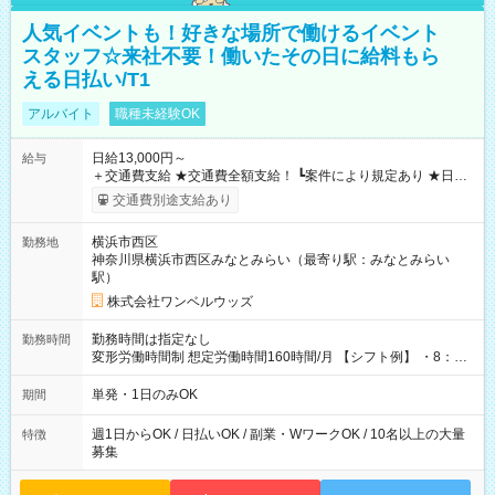
人気イベントも！好きな場所で働けるイベント
スタッフ☆来社不要！働いたその日に給料もら
える日払い/T1
アルバイト
職種未経験OK
日給13,000円～
給与
＋交通費支給 ★交通費全額支給！ ┗案件により規定あり ★日払
いOK！（規定あり） ┗働いたその日に現金GET♪ お仕事後はコ
交通費別途支給あり
ンビニATMから 日払い分を引き落とせます！ 【試用期間】試
用期間なし
横浜市西区
勤務地
神奈川県横浜市西区みなとみらい（最寄り駅：みなとみらい
駅）
株式会社ワンベルウッズ
勤務時間は指定なし
勤務時間
変形労働時間制 想定労働時間160時間/月 【シフト例】 ・8：00
～21：00
単発・1日のみOK
期間
週1日からOK / 日払いOK / 副業・WワークOK / 10名以上の大量
特徴
募集