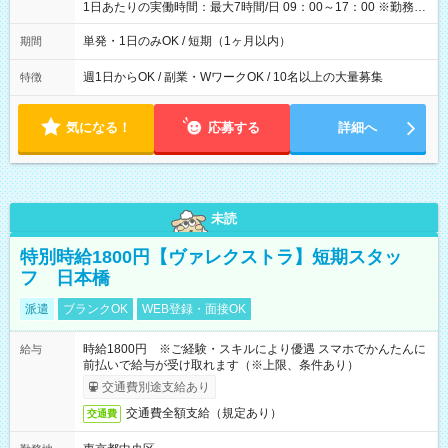
1日あたりの実働時間：最大7時間/日 09：00～17：00 ※勤務時
間は 試験により異なります。
単発・1日のみOK / 短期（1ヶ月以内）
期間
週1日からOK / 副業・WワークOK / 10名以上の大量募集
特徴
気になる！
応募する
詳細へ
未読
特別時給1800円【ヴァレクストラ】短期スタッ
フ 日本橋
派遣
ブランクOK
WEB登録・面接OK
時給1800円 ※ご経験・スキルにより優遇 スマホでかんたんに
給与
前払いで給与が受け取れます（※上限、条件あり）
交通費別途支給あり
交通費全額支給（規定あり）
交通費