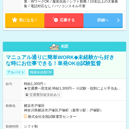
業・WワークOK
/
服装自由
/
シフト勤務
/
10名以上の大量募
集
/
電話対応なし
/
パソコンスキル不要
気になる！
応募する
詳細へ
未読
マニュアル通りに簡単WORK◆未経験から好き
な時にお仕事できる！単発OK◎試験監督
アルバイト
職種未経験OK
時給1,300円～
給与
★交通費一部支給 時給1,300円～ ※試験・役割により手当あり
※勤務回数により昇給あり 【即給（前払い）オプションあ
交通費別途支給あり
り！】 希望される場合、勤務から1週間ほどで給与の一部を受け
取れます。 ※手数料418円がかかります。 【過去試験日の収入
横浜市戸塚区
勤務地
例】 ・河合塾模擬試験 8:30～17:30（休憩1時間） 時給1,300円
神奈川県横浜市戸塚区戸塚町（最寄り駅：戸塚駅）
×8時間＝日収10,400円＋交通費 ※当日の役割により時給＋100
円の場合あり ・国家試験 7:00～13:30（休憩なし） 時給1,300
株式会社全国試験運営センター
円（役割手当＋100円）×6時間＝日収8,400円＋交通費 【試用期
間】試用期間なし
シフト制
勤務時間