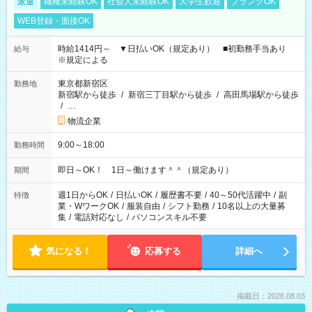
派遣
職種未経験OK
社会人未経験OK
大学生歓迎
ブランクOK
WEB登録・面接OK
時給1414円～ ▼日払いOK（規定あり） ■初勤務手当あり
給与
※規定による
東京都新宿区
勤務地
新宿駅から徒歩
/
新宿三丁目駅から徒歩
/
高田馬場駅から徒歩
/
…
物流企業
9:00～18:00
勤務時間
即日～OK！ 1日～働けます＾＾（規定あり）
期間
週1日からOK
/
日払いOK
/
履歴書不要
/
40～50代活躍中
/
副
特徴
業・WワークOK
/
服装自由
/
シフト勤務
/
10名以上の大量募
集
/
電話対応なし
/
パソコンスキル不要
気になる！
応募する
詳細へ
掲載日：2026.08.03