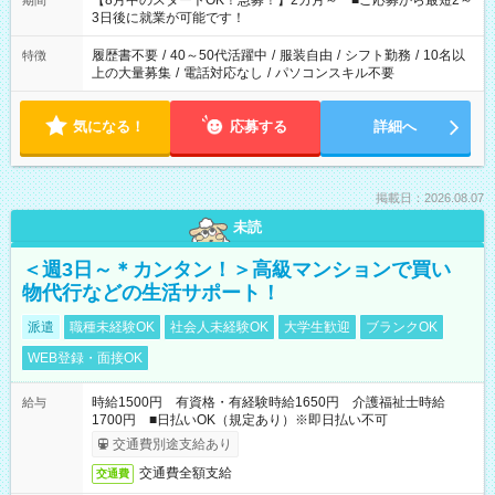
【8月中のスタートOK！急募！】2カ月～ ■ご応募から最短2～
期間
ね。 ※Wワーク希望の方へ 今ご覧のお仕事で希望する勤務時間
3日後に就業が可能です！
と、もう1つのお仕事の勤務時間。 合計で週40時間を超える場
合は応募できません。
履歴書不要
/
40～50代活躍中
/
服装自由
/
シフト勤務
/
10名以
特徴
上の大量募集
/
電話対応なし
/
パソコンスキル不要
気になる！
応募する
詳細へ
掲載日：2026.08.07
未読
＜週3日～＊カンタン！＞高級マンションで買い
物代行などの生活サポート！
派遣
職種未経験OK
社会人未経験OK
大学生歓迎
ブランクOK
WEB登録・面接OK
時給1500円 有資格・有経験時給1650円 介護福祉士時給
給与
1700円 ■日払いOK（規定あり）※即日払い不可
交通費別途支給あり
交通費全額支給
交通費