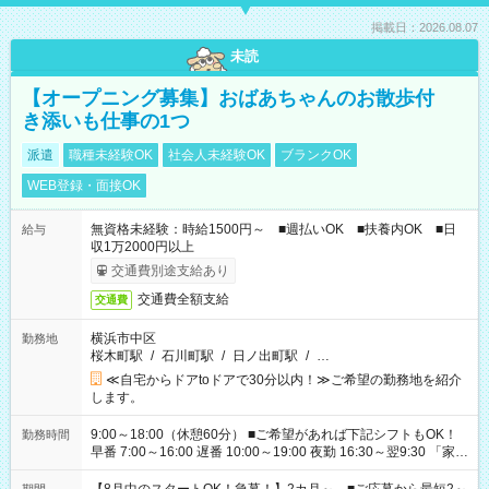
掲載日：2026.08.07
未読
【オープニング募集】おばあちゃんのお散歩付
き添いも仕事の1つ
派遣
職種未経験OK
社会人未経験OK
ブランクOK
WEB登録・面接OK
無資格未経験：時給1500円～ ■週払いOK ■扶養内OK ■日
給与
収1万2000円以上
交通費別途支給あり
交通費全額支給
交通費
横浜市中区
勤務地
桜木町駅
/
石川町駅
/
日ノ出町駅
/
…
≪自宅からドアtoドアで30分以内！≫ご希望の勤務地を紹介
します。
9:00～18:00（休憩60分） ■ご希望があれば下記シフトもOK！
勤務時間
早番 7:00～16:00 遅番 10:00～19:00 夜勤 16:30～翌9:30 「家族
と休みを合わせたい」 「余裕を持って夕飯の準備がしたい」
「できれば残業はしたくない」 など、ご希望を教えてください