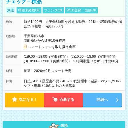
チェック・検品
派遣
職種未経験OK
ブランクOK
WEB登録・面接OK
時給1400円 ※実働8時間を超える勤務、22時～翌5時勤務の場
給与
合25％割増：時給1750円
千葉県船橋市
勤務地
南船橋駅から徒歩10分程度
スマートフォンを取り扱う倉庫
(1)9:00～18:00（実働8時間） (2)10:00～18:00（実働7時間）
勤務時間
(3)10:00～17:00（実働6時間） ※時間帯選べます ※休憩60分
長期 2026年9月スタート予定
期間
日払いOK
/
履歴書不要
/
40～50代活躍中
/
副業・WワークOK
/
特徴
シフト勤務
/
10名以上の大量募集
気になる！
応募する
詳細へ
未読