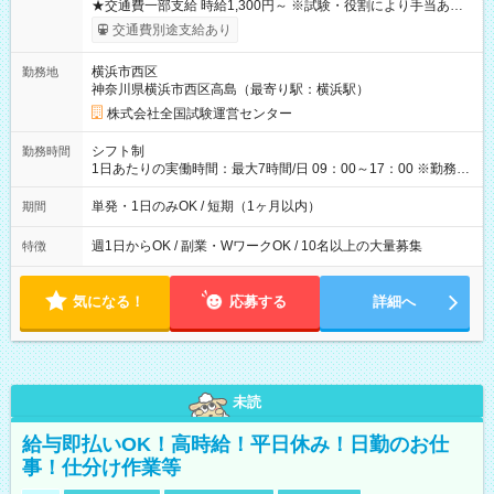
★交通費一部支給 時給1,300円～ ※試験・役割により手当あり
※勤務回数により昇給あり 【即給（前払い）オプションあ
交通費別途支給あり
り！】 希望される場合、勤務から1週間ほどで給与の一部を受け
取れます。 ※手数料418円がかかります。 【過去試験日の収入
横浜市西区
勤務地
例】 ・河合塾模擬試験 8:30～17:30（休憩1時間） 時給1,300円
神奈川県横浜市西区高島（最寄り駅：横浜駅）
×8時間＝日収10,400円＋交通費 ※当日の役割により時給＋100
円の場合あり ・国家試験 7:00～13:30（休憩なし） 時給1,300
株式会社全国試験運営センター
円（役割手当＋100円）×6時間＝日収8,400円＋交通費 【試用期
間】試用期間なし
シフト制
勤務時間
1日あたりの実働時間：最大7時間/日 09：00～17：00 ※勤務時
間は 試験により異なります。
単発・1日のみOK / 短期（1ヶ月以内）
期間
週1日からOK / 副業・WワークOK / 10名以上の大量募集
特徴
気になる！
応募する
詳細へ
未読
給与即払いOK！高時給！平日休み！日勤のお仕
事！仕分け作業等