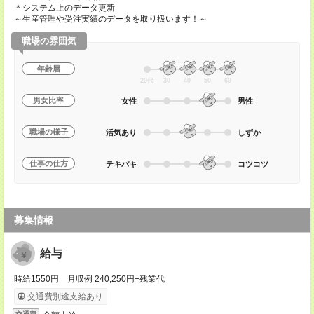
＊システム上のデータ更新
～生産管理や受注実績のデータを取り扱います！～
職場の雰囲気
年齢層
20代
30
40
50
60
男女比率
女性
男性
職場の様子
活気あり
しずか
仕事の仕方
テキパキ
コツコツ
募集情報
給与
時給1550円 月収例 240,250円+残業代
交通費別途支給あり