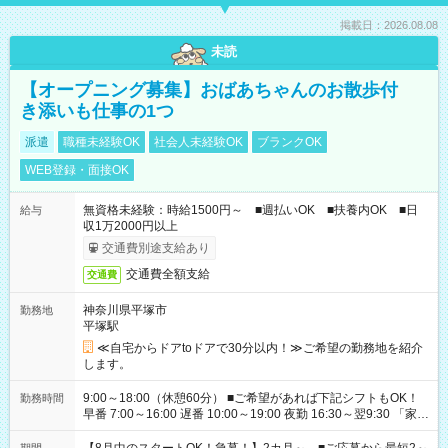
掲載日：2026.08.08
未読
【オープニング募集】おばあちゃんのお散歩付
き添いも仕事の1つ
派遣
職種未経験OK
社会人未経験OK
ブランクOK
WEB登録・面接OK
無資格未経験：時給1500円～ ■週払いOK ■扶養内OK ■日
給与
収1万2000円以上
交通費別途支給あり
交通費全額支給
交通費
神奈川県平塚市
勤務地
平塚駅
≪自宅からドアtoドアで30分以内！≫ご希望の勤務地を紹介
します。
9:00～18:00（休憩60分） ■ご希望があれば下記シフトもOK！
勤務時間
早番 7:00～16:00 遅番 10:00～19:00 夜勤 16:30～翌9:30 「家族
と休みを合わせたい」 「余裕を持って夕飯の準備がしたい」
「できれば残業はしたくない」 など、ご希望を教えてください