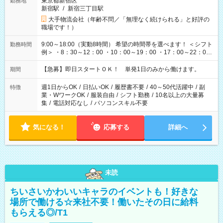
東京都新宿区
勤務地
新宿駅
/
新宿三丁目駅
大手物流会社（年齢不問／「無理なく続けられる」と好評の
職場です！）
9:00～18:00（実動8時間） 希望の時間帯を選べます！ ＜シフト
勤務時間
例＞ ・8：30～12：00 ・10：00～19：00 ・17：00～22：00
・13：00～22：00 ・22：00～翌6：00 など
【急募】即日スタートＯＫ！ 単発1日のみから働けます。
期間
週1日からOK
/
日払いOK
/
履歴書不要
/
40～50代活躍中
/
副
特徴
業・WワークOK
/
服装自由
/
シフト勤務
/
10名以上の大量募
集
/
電話対応なし
/
パソコンスキル不要
気になる！
応募する
詳細へ
未読
ちいさいかわいいキャラのイベントも！好きな
場所で働ける☆来社不要！働いたその日に給料
もらえる◎/T1