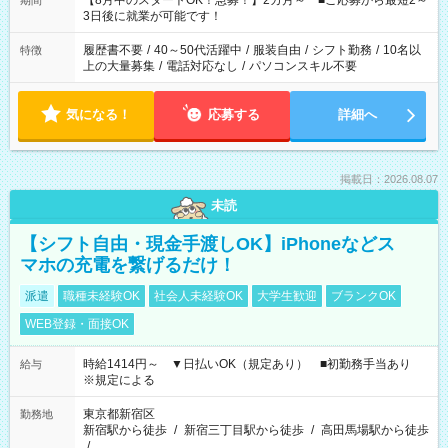
【8月中のスタートOK！急募！】2カ月～ ■ご応募から最短2～
期間
ね。 ※Wワーク希望の方へ 今ご覧のお仕事で希望する勤務時間
3日後に就業が可能です！
と、もう1つのお仕事の勤務時間。 合計で週40時間を超える場
合は応募できません。
履歴書不要
/
40～50代活躍中
/
服装自由
/
シフト勤務
/
10名以
特徴
上の大量募集
/
電話対応なし
/
パソコンスキル不要
気になる！
応募する
詳細へ
掲載日：2026.08.07
未読
【シフト自由・現金手渡しOK】iPhoneなどス
マホの充電を繋げるだけ！
派遣
職種未経験OK
社会人未経験OK
大学生歓迎
ブランクOK
WEB登録・面接OK
時給1414円～ ▼日払いOK（規定あり） ■初勤務手当あり
給与
※規定による
東京都新宿区
勤務地
新宿駅から徒歩
/
新宿三丁目駅から徒歩
/
高田馬場駅から徒歩
/
…