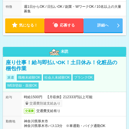
週1日からOK / 日払いOK / 副業・WワークOK / 10名以上の大量
特徴
募集
気になる！
応募する
詳細へ
未読
座り仕事！給与即払いOK！土日休み！化粧品の
梱包作業
派遣
職種未経験OK
社会人未経験OK
ブランクOK
WEB登録・面接OK
時給1500円 【月収例】212333円以上可能
給与
交通費別途支給あり
交通費支給有り
交通費
神奈川県厚木市
勤務地
神奈川県厚木市バス13分 ※車通勤・バイク通勤OK