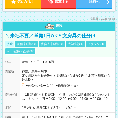
気になる！
応募する
詳細へ
掲載日：2026.08.08
未読
＼来社不要／単発1日OK＊文房具の仕分け
派遣
職種未経験OK
社会人未経験OK
大学生歓迎
ブランクOK
WEB登録・面接OK
時給1,500円～1,875円
給与
神奈川県茅ヶ崎市
勤務地
茅ケ崎駅から徒歩5分
/
香川駅から徒歩5分
/
北茅ケ崎駅から
徒歩5分
■物流センターなど ■勤務地選べます
【1日3時間～も相談OK!】午前中のみや18時以降などのシフト
勤務時間
あり！ シフト例 ▼9:00～12:00 ▼9:00～17:00 ▼10:00～19:00
▼18:00～21:00
1日だけの単発OK！＃8月～ ＃9月～
期間
週1日からOK
/
日払いOK
/
40～50代活躍中
/
副業・Wワーク
特徴