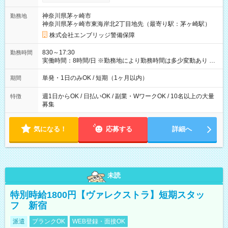
研修手当(法定研修20時間)：24，500円支給！ ◆昇給あり 資格
取得も応援しています♪ ◆交通費「全額」支給 公共交通機関を利
神奈川県茅ヶ崎市
勤務地
用の履歴を提出で、交通費全額支給！ 自動車通勤・バイク通勤
神奈川県茅ヶ崎市東海岸北2丁目地先（最寄り駅：茅ヶ崎駅）
もOK ◆日当保証 たとえ仕事が1時間で終わっても 日当は全額お
支払いします！ 業者さんと協力し合って、早く仕事を終えるほ
株式会社エンブリッジ警備保障
ど、お得……！ ◆その他 資格応援手当・隊長手当等 アルバイ
トから社員雇用までのキャリアアップを楽しめるスキームをご
830～17:30
勤務時間
用意しております☆ 【試用期間】試用期間なし
実働時間：8時間/日 ※勤務地により勤務時間は多少変動あり ◆
希望のシフトで働ける！ 希望の勤務日数がありましたらご相談
下さい。 週1日、月1日～の勤務OKです 夜勤・深夜のお仕事も
単発・1日のみOK / 短期（1ヶ月以内）
期間
ございます
週1日からOK / 日払いOK / 副業・WワークOK / 10名以上の大量
特徴
募集
気になる！
応募する
詳細へ
未読
特別時給1800円【ヴァレクストラ】短期スタッ
フ 新宿
派遣
ブランクOK
WEB登録・面接OK