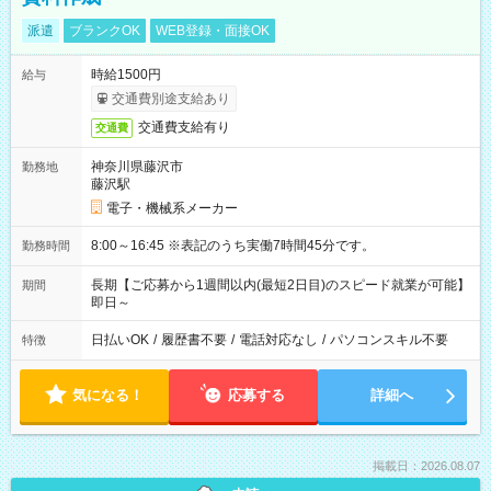
派遣
ブランクOK
WEB登録・面接OK
時給1500円
給与
交通費別途支給あり
交通費支給有り
交通費
神奈川県藤沢市
勤務地
藤沢駅
電子・機械系メーカー
8:00～16:45 ※表記のうち実働7時間45分です。
勤務時間
長期【ご応募から1週間以内(最短2日目)のスピード就業が可能】
期間
即日～
日払いOK
/
履歴書不要
/
電話対応なし
/
パソコンスキル不要
特徴
気になる！
応募する
詳細へ
掲載日：2026.08.07