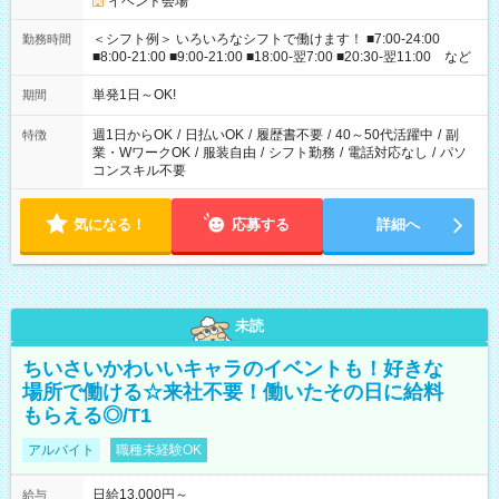
イベント会場
＜シフト例＞ いろいろなシフトで働けます！ ■7:00-24:00
勤務時間
■8:00-21:00 ■9:00-21:00 ■18:00-翌7:00 ■20:30-翌11:00 など
単発1日～OK!
期間
週1日からOK
/
日払いOK
/
履歴書不要
/
40～50代活躍中
/
副
特徴
業・WワークOK
/
服装自由
/
シフト勤務
/
電話対応なし
/
パソ
コンスキル不要
気になる！
応募する
詳細へ
未読
ちいさいかわいいキャラのイベントも！好きな
場所で働ける☆来社不要！働いたその日に給料
もらえる◎/T1
アルバイト
職種未経験OK
日給13,000円～
給与