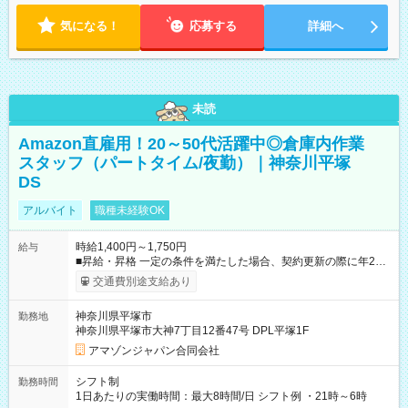
気になる！
応募する
詳細へ
未読
Amazon直雇用！20～50代活躍中◎倉庫内作業
スタッフ（パートタイム/夜勤）｜神奈川平塚
DS
アルバイト
職種未経験OK
時給1,400円～1,750円
給与
■昇給・昇格 一定の条件を満たした場合、契約更新の際に年2回
まで昇給の機会があります。 ■正社員登用制度あり ※月末締/翌
交通費別途支給あり
月25日支払い ※時間外手当、別途支給 ※深夜割増賃金 (22:00～
翌5:00までは時給が25%UPします) ☆給与前払い制度有！
神奈川県平塚市
勤務地
☆Amazon直雇用で安定して働けます！ 【試用期間】試用期間
神奈川県平塚市大神7丁目12番47号 DPL平塚1F
あり 試用期間の長さ：1週間 雇用形態、給与は本採用時と同じ
です。
アマゾンジャパン合同会社
シフト制
勤務時間
1日あたりの実働時間：最大8時間/日 シフト例 ・21時～6時