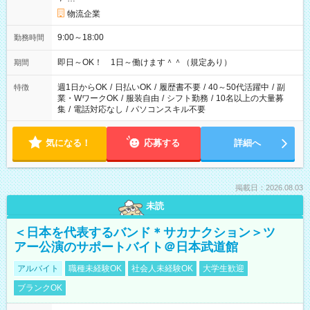
物流企業
9:00～18:00
勤務時間
即日～OK！ 1日～働けます＾＾（規定あり）
期間
週1日からOK
/
日払いOK
/
履歴書不要
/
40～50代活躍中
/
副
特徴
業・WワークOK
/
服装自由
/
シフト勤務
/
10名以上の大量募
集
/
電話対応なし
/
パソコンスキル不要
気になる！
応募する
詳細へ
掲載日：2026.08.03
未読
＜日本を代表するバンド＊サカナクション＞ツ
アー公演のサポートバイト＠日本武道館
アルバイト
職種未経験OK
社会人未経験OK
大学生歓迎
ブランクOK