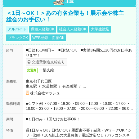
未読
＜1日～OK！＞あの有名企業も！展示会や株主
総会のお手伝い！
アルバイト
職種未経験OK
社会人未経験OK
大学生歓迎
ブランクOK
WEB登録・面接OK
■日給16,840円～ ■日払いOK ■実働3時間5,120円のお仕事あ
給与
ります！
交通費別途支給あり
一部支給
交通費
東京都千代田区
勤務地
東京駅
/
水道橋駅
/
有楽町駅
/
…
株式会社マッシュ
■シフト例 ・07:00～19:30 ・09:00～12:00 ・10:00～17:00 ・
勤務時間
18:00～23:00 ・19:00～07:00 ・20:00～09:00 ・22:00～06:00
etc ★最短で3時間で5,120円のお仕事から 15時間で2万円近く稼
げるお仕事も！ ご希望のお時間に合わせてご紹介！ ※シフトは
■１日のみ・1回だけお仕事OK！
期間
現場によって異なります。 ※勿論、休憩時間はあるのでご安心
ください！
週1日からOK
/
日払いOK
/
履歴書不要
/
副業・WワークOK
/
シ
特徴
フト勤務
/
10名以上の大量募集
/
電話対応なし
/
パソコンスキ