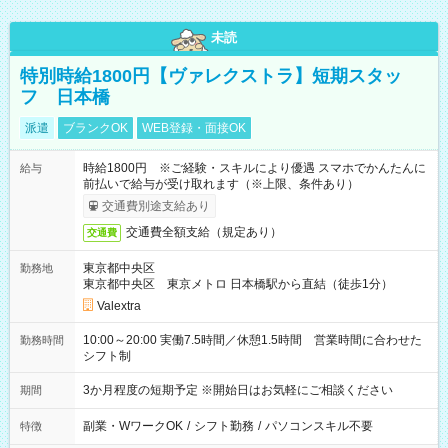
未読
特別時給1800円【ヴァレクストラ】短期スタッ
フ 日本橋
派遣
ブランクOK
WEB登録・面接OK
時給1800円 ※ご経験・スキルにより優遇 スマホでかんたんに
給与
前払いで給与が受け取れます（※上限、条件あり）
交通費別途支給あり
交通費全額支給（規定あり）
交通費
東京都中央区
勤務地
東京都中央区 東京メトロ 日本橋駅から直結（徒歩1分）
Valextra
10:00～20:00 実働7.5時間／休憩1.5時間 営業時間に合わせた
勤務時間
シフト制
3か月程度の短期予定 ※開始日はお気軽にご相談ください
期間
副業・WワークOK
/
シフト勤務
/
パソコンスキル不要
特徴