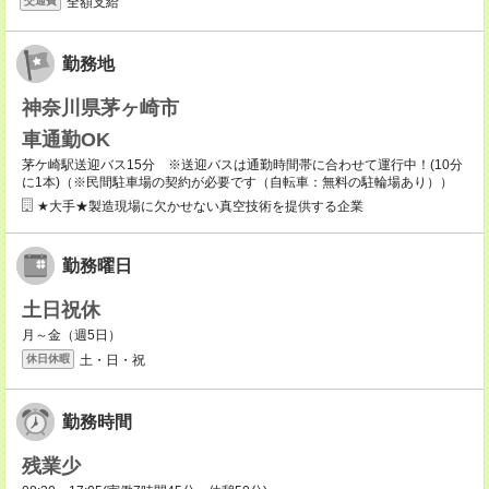
全額支給
交通費
勤務地
神奈川県茅ヶ崎市
車通勤OK
茅ケ崎駅送迎バス15分 ※送迎バスは通勤時間帯に合わせて運行中！(10分
に1本)（※民間駐車場の契約が必要です（自転車：無料の駐輪場あり））
★大手★製造現場に欠かせない真空技術を提供する企業
勤務曜日
土日祝休
月～金（週5日）
土・日・祝
休日休暇
勤務時間
残業少