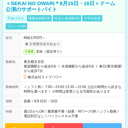
＜SEKAI NO OWARI＊8月15日・16日＞ドーム
公演のサポートバイト
アルバイト
職種未経験OK
社会人未経験OK
大学生歓迎
ブランクOK
時給1250円～
給与
交通費別途支給あり
支給（規定有り）
交通費
東京都文京区
勤務地
後楽園駅から徒歩5分
/
水道橋駅から徒歩5分
/
春日(東京都)駅
から徒歩7分
株式会社ライブパワー
＜シフト例＞ 7:00～23:00 13:30～22:00 上記の時間から好きな
勤務時間
時間を選べます！ ※時間は変更となる可能性があります
急募！8月15日・16日
期間
週1日からOK
/
履歴書不要
/
副業・WワークOK
/
シフト勤務
/
特徴
電話対応なし
/
パソコンスキル不要