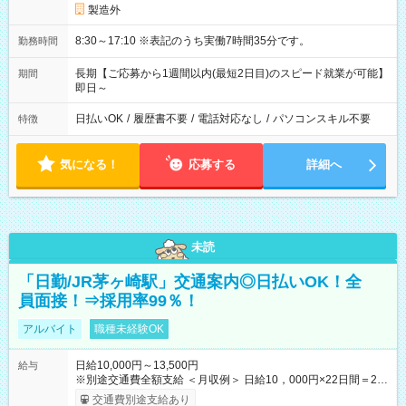
製造外
8:30～17:10 ※表記のうち実働7時間35分です。
勤務時間
長期【ご応募から1週間以内(最短2日目)のスピード就業が可能】
期間
即日～
日払いOK
/
履歴書不要
/
電話対応なし
/
パソコンスキル不要
特徴
気になる！
応募する
詳細へ
未読
「日勤/JR茅ヶ崎駅」交通案内◎日払いOK！全
員面接！⇒採用率99％！
アルバイト
職種未経験OK
日給10,000円～13,500円
給与
※別途交通費全額支給 ＜月収例＞ 日給10，000円×22日間＝22
万円 ◆スタートダッシュに 入社祝金最大200，000円を支給！
交通費別途支給あり