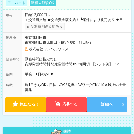
アルバイト
職種未経験OK
日給13,000円～
給与
＋交通費支給 ★交通費全額支給！ ┗案件により規定あり ★日払
いOK！（規定あり） ┗働いたその日に現金GET♪ お仕事後はコ
交通費別途支給あり
ンビニATMから 日払い分を引き落とせます！ 【試用期間】試
用期間なし
東京都町田市
勤務地
東京都町田市原町田（最寄り駅：町田駅）
株式会社ワンベルウッズ
勤務時間は指定なし
勤務時間
変形労働時間制 想定労働時間160時間/月 【シフト例】 ・8：00
～21：00
単発・1日のみOK
期間
週1日からOK / 日払いOK / 副業・WワークOK / 10名以上の大量
特徴
募集
気になる！
応募する
詳細へ
未読