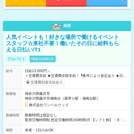
未読
人気イベントも！好きな場所で働けるイベント
スタッフ☆来社不要！働いたその日に給料もら
える日払い/T1
アルバイト
職種未経験OK
日給13,000円～
給与
＋交通費支給 ★交通費全額支給！ ┗案件により規定あり ★日払
いOK！（規定あり） ┗働いたその日に現金GET♪ お仕事後はコ
交通費別途支給あり
ンビニATMから 日払い分を引き落とせます！ 【試用期間】試
用期間なし
神奈川県藤沢市
勤務地
神奈川県藤沢市湘南台（最寄り駅：湘南台駅）
株式会社ワンベルウッズ
勤務時間は指定なし
勤務時間
変形労働時間制 想定労働時間160時間/月 【シフト例】 ・8：00
～21：00
単発・1日のみOK
期間