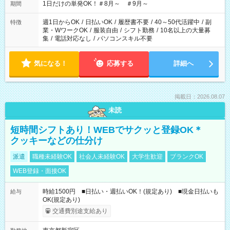
1日だけの単発OK！＃8月～ ＃9月～
期間
週1日からOK
/
日払いOK
/
履歴書不要
/
40～50代活躍中
/
副
特徴
業・WワークOK
/
服装自由
/
シフト勤務
/
10名以上の大量募
集
/
電話対応なし
/
パソコンスキル不要
気になる！
応募する
詳細へ
掲載日：2026.08.07
未読
短時間シフトあり！WEBでサクッと登録OK＊
クッキーなどの仕分け
派遣
職種未経験OK
社会人未経験OK
大学生歓迎
ブランクOK
WEB登録・面接OK
時給1500円 ■日払い・週払いOK！(規定あり) ■現金日払いも
給与
OK(規定あり)
交通費別途支給あり