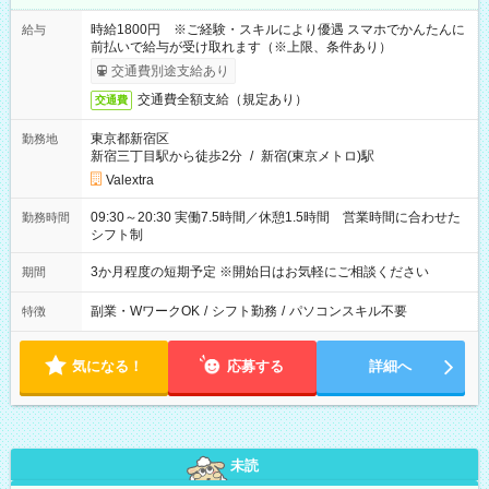
時給1800円 ※ご経験・スキルにより優遇 スマホでかんたんに
給与
前払いで給与が受け取れます（※上限、条件あり）
交通費別途支給あり
交通費全額支給（規定あり）
交通費
東京都新宿区
勤務地
新宿三丁目駅から徒歩2分
/
新宿(東京メトロ)駅
Valextra
09:30～20:30 実働7.5時間／休憩1.5時間 営業時間に合わせた
勤務時間
シフト制
3か月程度の短期予定 ※開始日はお気軽にご相談ください
期間
副業・WワークOK
/
シフト勤務
/
パソコンスキル不要
特徴
気になる！
応募する
詳細へ
未読