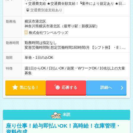
＋交通費支給 ★交通費全額支給！ ┗案件により規定あり ★日払
いOK！（規定あり） ┗働いたその日に現金GET♪ お仕事後はコ
交通費別途支給あり
ンビニATMから 日払い分を引き落とせます！ 【試用期間】試
用期間なし
横浜市港北区
勤務地
神奈川県横浜市港北区（最寄り駅：新横浜駅）
株式会社ワンベルウッズ
勤務時間は指定なし
勤務時間
変形労働時間制 想定労働時間160時間/月 【シフト例】 ・8：00
～21：00
単発・1日のみOK
期間
週1日からOK / 日払いOK / 副業・WワークOK / 10名以上の大量
特徴
募集
気になる！
応募する
詳細へ
未読
座り仕事！給与即払いOK！高時給！在庫管理・
資料作成