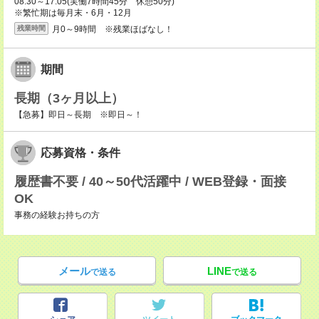
08:30～17:05(実働7時間45分 休憩50分)
※繁忙期は毎月末・6月・12月
月0～9時間 ※残業ほばなし！
残業時間
期間
長期（3ヶ月以上）
【急募】即日～長期 ※即日～！
応募資格・条件
履歴書不要 / 40～50代活躍中 / WEB登録・面接
OK
事務の経験お持ちの方
メール
LINE
で送る
で送る