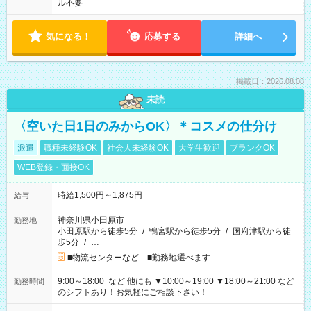
ル不要
気になる！
応募する
詳細へ
掲載日：2026.08.08
未読
〈空いた日1日のみからOK〉＊コスメの仕分け
派遣
職種未経験OK
社会人未経験OK
大学生歓迎
ブランクOK
WEB登録・面接OK
時給1,500円～1,875円
給与
神奈川県小田原市
勤務地
小田原駅から徒歩5分
/
鴨宮駅から徒歩5分
/
国府津駅から徒
歩5分
/
…
■物流センターなど ■勤務地選べます
9:00～18:00 など 他にも ▼10:00～19:00 ▼18:00～21:00 など
勤務時間
のシフトあり！お気軽にご相談下さい！