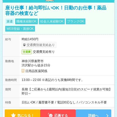
座り仕事！給与即払いOK！日勤のお仕事！薬品
容器の検査など
派遣
職種未経験OK
社会人未経験OK
ブランクOK
WEB登録・面接OK
時給1450円
給与
交通費別途支給あり
交通費支給有り
交通費
神奈川県秦野市
勤務地
渋沢駅から徒歩15分
日用品医薬関係
13:00～22:00 ※表記のうち実働8時間です。
勤務時間
長期【ご応募から1週間以内(最短2日目)のスピード就業が可能】
期間
即日～
日払いOK
/
履歴書不要
/
電話対応なし
/
パソコンスキル不要
特徴
気になる！
応募する
詳細へ