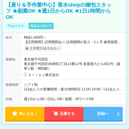
【座り＆手作業中心】香水shopの梱包スタッ
フ ★副業OK ★週1日からOK ★1日1時間から
OK
アルバイト
職種未経験OK
時給1,400円～
給与
【試用期間】試用期間あり 試用期間の長さ：1ヶ月 雇用形態、
給与は本採用時と同じです。
交通費別途支給あり
東京都千代田区
勤務地
東京都千代田区内神田2丁目14番12号 星屋第六ビル402号（最
寄り駅：神田駅）
Ａｌｌｅｙ株式会社
シフト制
勤務時間
1日あたりの実働時間：最大5時間/日 11:00-19:00 └1日あたりの
実働時間：1-5時間 └上記の時間帯内であれば、いつでも勤務可
能！ └平日・土曜日の中で、お好きな曜日でご勤務いただけま
週1日からOK / 日払いOK / 副業・WワークOK
特徴
す！ 【シフト例】 ・11:00～14:00 ・16:30～19:00 ・13:00～
18:00 などのように、自由な働き方が可能なお仕事です！
気になる！
応募する
詳細へ