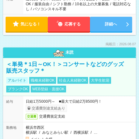
OK
/
服装自由
/
シフト勤務
/
10名以上の大量募集
/
電話対応な
し
/
パソコンスキル不要
気になる！
応募する
詳細へ
掲載日：2026.08.07
未読
＜単発＊1日～OK！＞コンサートなどのグッズ
販売スタッフ＊
アルバイト
職種未経験OK
社会人未経験OK
大学生歓迎
ブランクOK
WEB登録・面接OK
日給1万5000円～ ■最大で日給2万8500円！
給与
交通費別途支給あり
交通費規定支給
交通費
横浜市西区
勤務地
横浜駅
/
みなとみらい駅
/
西横浜駅
/
…