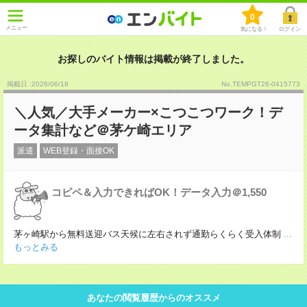
0
メニュー
気になる！
ログイン
お探しのバイト情報は掲載が終了しました。
掲載日 :2026
/
06
/
18
No.TEMPGT26-0415773
＼人気／大手メーカー×こつこつワーク！デ
ータ集計など＠茅ケ崎エリア
派遣
WEB登録・面接OK
コピペ＆入力できればOK！データ入力＠1,550
茅ヶ崎駅から無料送迎バス天候に左右されず通勤らくらく受入体制
...
もっとみる
あなたの閲覧履歴からのオススメ