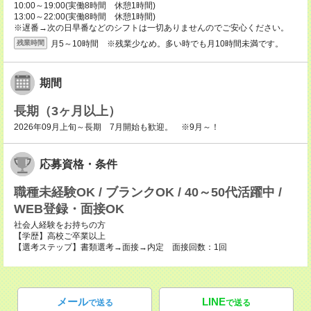
10:00～19:00(実働8時間 休憩1時間)
13:00～22:00(実働8時間 休憩1時間)
※遅番→次の日早番などのシフトは一切ありませんのでご安心ください。
月5～10時間 ※残業少なめ。多い時でも月10時間未満です。
残業時間
期間
長期（3ヶ月以上）
2026年09月上旬～長期 7月開始も歓迎。 ※9月～！
応募資格・条件
職種未経験OK / ブランクOK / 40～50代活躍中 /
WEB登録・面接OK
社会人経験をお持ちの方
【学歴】高校ご卒業以上
【選考ステップ】書類選考→面接→内定 面接回数：1回
メール
LINE
で送る
で送る