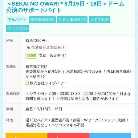
＜SEKAI NO OWARI＊8月15日・16日＞ドーム
公演のサポートバイト
アルバイト
職種未経験OK
社会人未経験OK
大学生歓迎
ブランクOK
時給1250円～
給与
交通費別途支給あり
支給（規定有り）
交通費
東京都文京区
勤務地
後楽園駅から徒歩5分
/
水道橋駅から徒歩5分
/
春日(東京都)駅
から徒歩7分
株式会社ライブパワー
＜シフト例＞ 7:00～23:00 13:30～22:00 上記の時間から好きな
勤務時間
時間を選べます！ ※時間は変更となる可能性があります
急募！8月15日・16日
期間
週1日からOK
/
履歴書不要
/
副業・WワークOK
/
シフト勤務
/
特徴
電話対応なし
/
パソコンスキル不要