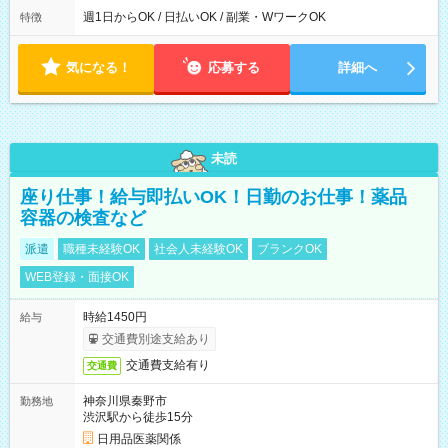
能！ └平日・土曜日の中で、お好きな曜日でご勤務いただけま
週1日からOK / 日払いOK / 副業・WワークOK
特徴
す！ 【シフト例】 ・11:00～14:00 ・16:30～19:00 ・13:00～
18:00 などのように、自由な働き方が可能なお仕事です！
気になる！
応募する
詳細へ
未読
座り仕事！給与即払いOK！日勤のお仕事！薬品
容器の検査など
派遣
職種未経験OK
社会人未経験OK
ブランクOK
WEB登録・面接OK
時給1450円
給与
交通費別途支給あり
交通費支給有り
交通費
神奈川県秦野市
勤務地
渋沢駅から徒歩15分
日用品医薬関係