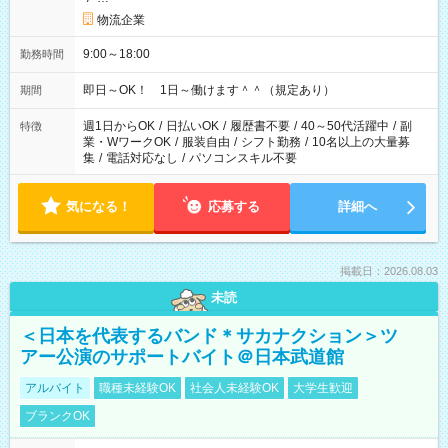
物流企業
9:00～18:00
勤務時間
即日～OK！ 1日～働けます＾＾（規定あり）
期間
週1日からOK
/
日払いOK
/
履歴書不要
/
40～50代活躍中
/
副
特徴
業・WワークOK
/
服装自由
/
シフト勤務
/
10名以上の大量募
集
/
電話対応なし
/
パソコンスキル不要
気になる！
応募する
詳細へ
掲載日：2026.08.03
未読
＜日本を代表するバンド＊サカナクション＞ツ
アー公演のサポートバイト＠日本武道館
アルバイト
職種未経験OK
社会人未経験OK
大学生歓迎
ブランクOK