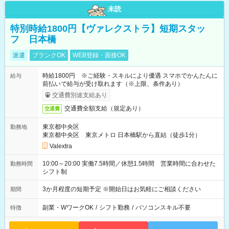
未読
特別時給1800円【ヴァレクストラ】短期スタッ
フ 日本橋
派遣
ブランクOK
WEB登録・面接OK
時給1800円 ※ご経験・スキルにより優遇 スマホでかんたんに
給与
前払いで給与が受け取れます（※上限、条件あり）
交通費別途支給あり
交通費全額支給（規定あり）
交通費
東京都中央区
勤務地
東京都中央区 東京メトロ 日本橋駅から直結（徒歩1分）
Valextra
10:00～20:00 実働7.5時間／休憩1.5時間 営業時間に合わせた
勤務時間
シフト制
3か月程度の短期予定 ※開始日はお気軽にご相談ください
期間
副業・WワークOK
/
シフト勤務
/
パソコンスキル不要
特徴