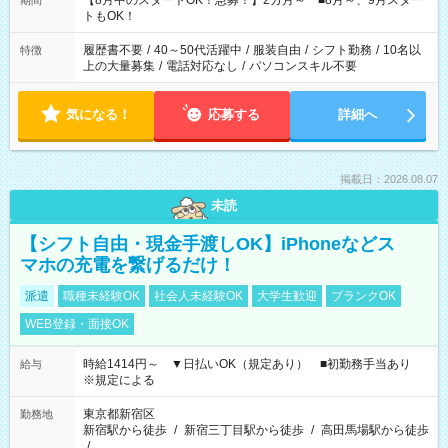
【8月中のスタートOK！急募！】2カ月～ ■8月～、9月スター
期間
ね。 ※Wワーク希望の方へ 今ご覧のお仕事で希望する勤務時間
トもOK！
と、もう1つのお仕事の勤務時間。 合計で週40時間を超える場
合は応募できません。
履歴書不要
/
40～50代活躍中
/
服装自由
/
シフト勤務
/
10名以
特徴
上の大量募集
/
電話対応なし
/
パソコンスキル不要
気になる！
応募する
詳細へ
掲載日：2026.08.07
未読
【シフト自由・現金手渡しOK】iPhoneなどス
マホの充電を繋げるだけ！
派遣
職種未経験OK
社会人未経験OK
大学生歓迎
ブランクOK
WEB登録・面接OK
時給1414円～ ▼日払いOK（規定あり） ■初勤務手当あり
給与
※規定による
東京都新宿区
勤務地
新宿駅から徒歩
/
新宿三丁目駅から徒歩
/
高田馬場駅から徒歩
/
…