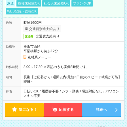
派遣
職種未経験OK
社会人未経験OK
ブランクOK
WEB登録・面接OK
時給1600円
給与
交通費別途支給あり
交通費支給有り
交通費
横浜市西区
勤務地
平沼橋駅から徒歩12分
素材系メーカー
8:00～17:30 ※表記のうち実働8時間です。
勤務時間
長期【ご応募から1週間以内(最短2日目)のスピード就業が可能】
期間
即日～
日払いOK
/
履歴書不要
/
シフト勤務
/
電話対応なし
/
パソコン
特徴
スキル不要
気になる！
応募する
詳細へ