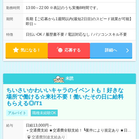
13:00～22:00 ※表記のうち実働8時間です。
勤務時間
長期【ご応募から1週間以内(最短2日目)のスピード就業が可能】
期間
即日～
日払いOK
/
履歴書不要
/
電話対応なし
/
パソコンスキル不要
特徴
気になる！
応募する
詳細へ
未読
ちいさいかわいいキャラのイベントも！好きな
場所で働ける☆来社不要！働いたその日に給料
もらえる◎/T1
アルバイト
職種未経験OK
日給13,000円～
給与
＋交通費支給 ★交通費全額支給！ ┗案件により規定あり ★日払
いOK！（規定あり） ┗働いたその日に現金GET♪ お仕事後はコ
交通費別途支給あり