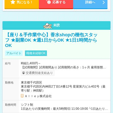
気になる！
応募する
詳細へ
未読
【座り＆手作業中心】香水shopの梱包スタッ
フ ★副業OK ★週1日からOK ★1日1時間から
OK
アルバイト
職種未経験OK
時給1,400円～
給与
【試用期間】試用期間あり 試用期間の長さ：1ヶ月 雇用形態、
給与は本採用時と同じです。
交通費別途支給あり
東京都千代田区
勤務地
東京都千代田区内神田2丁目14番12号 星屋第六ビル402号（最
寄り駅：神田駅）
Ａｌｌｅｙ株式会社
シフト制
勤務時間
1日あたりの実働時間：最大5時間/日 11:00-19:00 └1日あたりの
実働時間：1-5時間 └上記の時間帯内であれば、いつでも勤務可