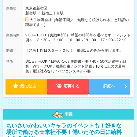
東京都新宿区
勤務地
新宿駅
/
新宿三丁目駅
大手物流会社（年齢不問／「無理なく続けられる」と好評の
職場です！）
9:00～18:00（実動8時間） 希望の時間帯を選べます！ ＜シフト
勤務時間
例＞ ・8：30～12：00 ・10：00～19：00 ・17：00～22：00
・13：00～22：00 ・22：00～翌6：00 など
【急募】即日スタートＯＫ！ 単発1日のみから働けます。
期間
週1日からOK
/
日払いOK
/
履歴書不要
/
40～50代活躍中
/
副
特徴
業・WワークOK
/
服装自由
/
シフト勤務
/
10名以上の大量募
集
/
電話対応なし
/
パソコンスキル不要
気になる！
応募する
詳細へ
未読
ちいさいかわいいキャラのイベントも！好きな
場所で働ける☆来社不要！働いたその日に給料