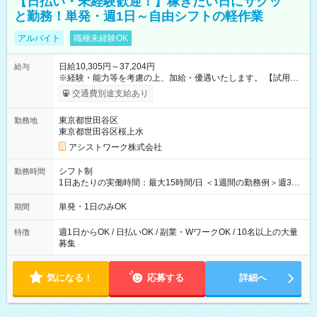
【日払い・未経験歓迎！】稼ぎたい日にサクッ
と勤務！単発・週1日～自由シフトの軽作業
アルバイト
職種未経験OK
日給10,305円～37,204円
給与
※経験・能力等を考慮の上、加給・優遇いたします。 【試用期
間】試用期間なし
交通費別途支給あり
東京都世田谷区
勤務地
東京都世田谷区桜上水
アシストワーク株式会社
シフト制
勤務時間
1日あたりの実働時間：最大15時間/日 ＜1週間の勤務例＞週3回
勤務 勤務：月・水・金 休み：火・木・土・日 好きな時にお仕事
可能です！ ※1日あたりの最大実働時間は日勤、夜勤共に勤務し
単発・1日のみOK
期間
た時間になります。
週1日からOK / 日払いOK / 副業・WワークOK / 10名以上の大量
特徴
募集
気になる！
応募する
詳細へ