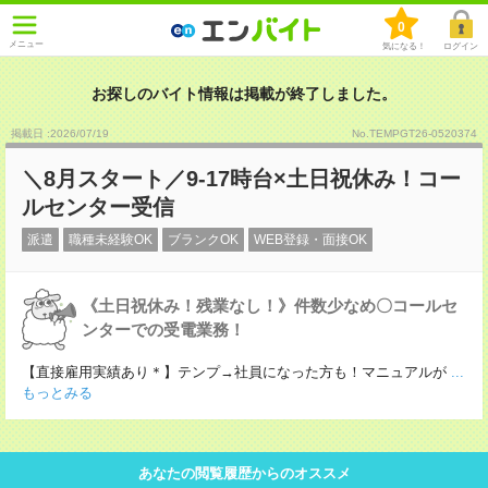
0
メニュー
気になる！
ログイン
お探しのバイト情報は掲載が終了しました。
掲載日 :2026
/
07
/
19
No.TEMPGT26-0520374
＼8月スタート／9-17時台×土日祝休み！コー
ルセンター受信
派遣
職種未経験OK
ブランクOK
WEB登録・面接OK
《土日祝休み！残業なし！》件数少なめ〇コールセ
ンターでの受電業務！
【直接雇用実績あり＊】テンプ→社員になった方も！マニュアルが
...
もっとみる
あなたの閲覧履歴からのオススメ