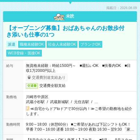
掲載日：2026.08.09
未読
【オープニング募集】おばあちゃんのお散歩付
き添いも仕事の1つ
派遣
職種未経験OK
社会人未経験OK
ブランクOK
WEB登録・面接OK
無資格未経験：時給1500円～ ■週払いOK ■扶養内OK ■日
給与
収1万2000円以上
交通費別途支給あり
交通費全額支給
交通費
川崎市中原区
勤務地
武蔵小杉駅
/
武蔵新城駅
/
元住吉駅
/
…
≪自宅からドアtoドアで30分以内！≫ご希望の勤務地を紹介
します。
9:00～18:00（休憩60分） ■ご希望があれば下記シフトもOK！
勤務時間
早番 7:00～16:00 遅番 10:00～19:00 夜勤 16:30～翌9:30 「家族
と休みを合わせたい」 「余裕を持って夕飯の準備がしたい」
「できれば残業はしたくない」 など、ご希望を教えてください