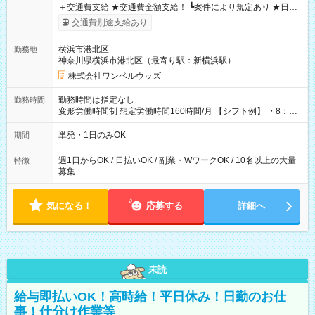
＋交通費支給 ★交通費全額支給！ ┗案件により規定あり ★日払
いOK！（規定あり） ┗働いたその日に現金GET♪ お仕事後はコ
交通費別途支給あり
ンビニATMから 日払い分を引き落とせます！ 【試用期間】試
用期間なし
横浜市港北区
勤務地
神奈川県横浜市港北区（最寄り駅：新横浜駅）
株式会社ワンベルウッズ
勤務時間は指定なし
勤務時間
変形労働時間制 想定労働時間160時間/月 【シフト例】 ・8：00
～21：00
単発・1日のみOK
期間
週1日からOK / 日払いOK / 副業・WワークOK / 10名以上の大量
特徴
募集
気になる！
応募する
詳細へ
未読
給与即払いOK！高時給！平日休み！日勤のお仕
事！仕分け作業等