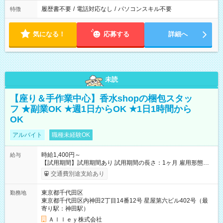
履歴書不要
/
電話対応なし
/
パソコンスキル不要
特徴
気になる！
応募する
詳細へ
未読
【座り＆手作業中心】香水shopの梱包スタッ
フ ★副業OK ★週1日からOK ★1日1時間から
OK
アルバイト
職種未経験OK
時給1,400円～
給与
【試用期間】試用期間あり 試用期間の長さ：1ヶ月 雇用形態、
給与は本採用時と同じです。
交通費別途支給あり
東京都千代田区
勤務地
東京都千代田区内神田2丁目14番12号 星屋第六ビル402号（最
寄り駅：神田駅）
Ａｌｌｅｙ株式会社