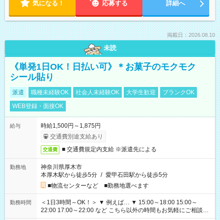
気になる！
応募する
詳細へ
掲載日：2026.08.10
未読
《単発1日OK！日払い可》＊お菓子のモクモク
シール貼り
派遣
職種未経験OK
社会人未経験OK
大学生歓迎
ブランクOK
WEB登録・面接OK
時給1,500円～1,875円
給与
交通費別途支給あり
■ 交通費規定内支給 ※派遣先による
交通費
神奈川県厚木市
勤務地
本厚木駅から徒歩5分
/
愛甲石田駅から徒歩5分
■物流センターなど ■勤務地選べます
＜1日3時間～OK！＞ ▼ 例えば… ▼ 15:00～18:00 15:00～
勤務時間
22:00 17:00～22:00 など こちら以外の時間もお気軽にご相談く
ださい！