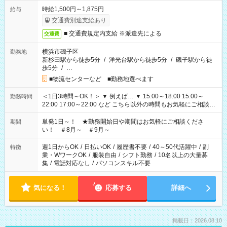
時給1,500円～1,875円
給与
交通費別途支給あり
■ 交通費規定内支給 ※派遣先による
交通費
横浜市磯子区
勤務地
新杉田駅から徒歩5分
/
洋光台駅から徒歩5分
/
磯子駅から徒
歩5分
/
…
■物流センターなど ■勤務地選べます
＜1日3時間～OK！＞ ▼ 例えば… ▼ 15:00～18:00 15:00～
勤務時間
22:00 17:00～22:00 など こちら以外の時間もお気軽にご相談く
ださい！
単発1日～！ ★勤務開始日や期間はお気軽にご相談くださ
期間
い！ ＃8月～ ＃9月～
週1日からOK
/
日払いOK
/
履歴書不要
/
40～50代活躍中
/
副
特徴
業・WワークOK
/
服装自由
/
シフト勤務
/
10名以上の大量募
集
/
電話対応なし
/
パソコンスキル不要
気になる！
応募する
詳細へ
掲載日：2026.08.10