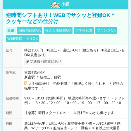
未読
短時間シフトあり！WEBでサクッと登録OK＊
クッキーなどの仕分け
派遣
職種未経験OK
社会人未経験OK
大学生歓迎
ブランクOK
WEB登録・面接OK
時給1500円 ■日払い・週払いOK！(規定あり) ■現金日払いも
給与
OK(規定あり)
交通費別途支給あり
東京都新宿区
勤務地
新宿駅
/
新宿三丁目駅
大手物流会社（年齢不問／「無理なく続けられる」と好評の
職場です！）
9:00～18:00（実動8時間） 希望の時間帯を選べます！ ＜シフト
勤務時間
例＞ ・8：30～12：00 ・10：00～19：00 ・17：00～22：00
・13：00～22：00 ・22：00～翌6：00 など
【急募】即日スタートＯＫ！ 単発1日のみから働けます。
期間
週1日からOK
/
日払いOK
/
履歴書不要
/
40～50代活躍中
/
副
特徴
業・WワークOK
/
服装自由
/
シフト勤務
/
10名以上の大量募