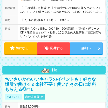
【1日3時間～も相談OK!】午前中のみや18時以降などのシフト
勤務時間
あり！ シフト例 ▼9:00～12:00 ▼9:00～17:00 ▼10:00～19:00
▼18:00～21:00
1日だけの単発OK！＃8月～ ＃9月～
期間
週1日からOK
/
日払いOK
/
40～50代活躍中
/
副業・Wワーク
特徴
OK
/
服装自由
/
シフト勤務
/
10名以上の大量募集
/
電話対応な
し
/
パソコンスキル不要
気になる！
応募する
詳細へ
未読
ちいさいかわいいキャラのイベントも！好きな
場所で働ける☆来社不要！働いたその日に給料
もらえる◎/T1
アルバイト
職種未経験OK
日給13,000円～
給与