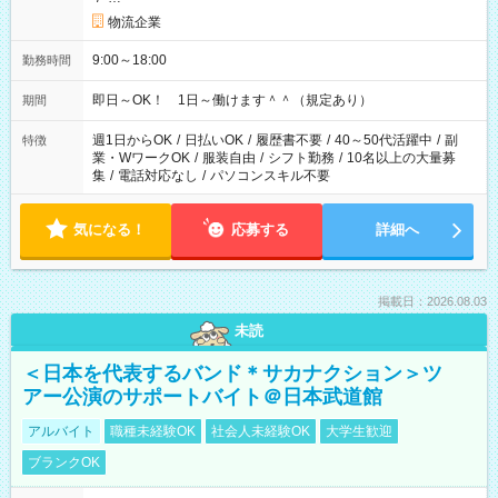
物流企業
9:00～18:00
勤務時間
即日～OK！ 1日～働けます＾＾（規定あり）
期間
週1日からOK
/
日払いOK
/
履歴書不要
/
40～50代活躍中
/
副
特徴
業・WワークOK
/
服装自由
/
シフト勤務
/
10名以上の大量募
集
/
電話対応なし
/
パソコンスキル不要
気になる！
応募する
詳細へ
掲載日：2026.08.03
未読
＜日本を代表するバンド＊サカナクション＞ツ
アー公演のサポートバイト＠日本武道館
アルバイト
職種未経験OK
社会人未経験OK
大学生歓迎
ブランクOK