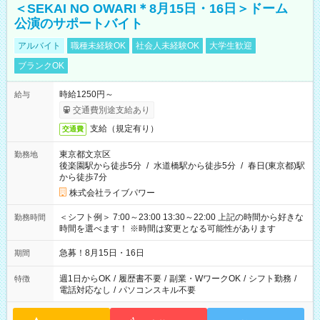
＜SEKAI NO OWARI＊8月15日・16日＞ドーム
公演のサポートバイト
アルバイト
職種未経験OK
社会人未経験OK
大学生歓迎
ブランクOK
時給1250円～
給与
交通費別途支給あり
支給（規定有り）
交通費
東京都文京区
勤務地
後楽園駅から徒歩5分
/
水道橋駅から徒歩5分
/
春日(東京都)駅
から徒歩7分
株式会社ライブパワー
＜シフト例＞ 7:00～23:00 13:30～22:00 上記の時間から好きな
勤務時間
時間を選べます！ ※時間は変更となる可能性があります
急募！8月15日・16日
期間
週1日からOK
/
履歴書不要
/
副業・WワークOK
/
シフト勤務
/
特徴
電話対応なし
/
パソコンスキル不要