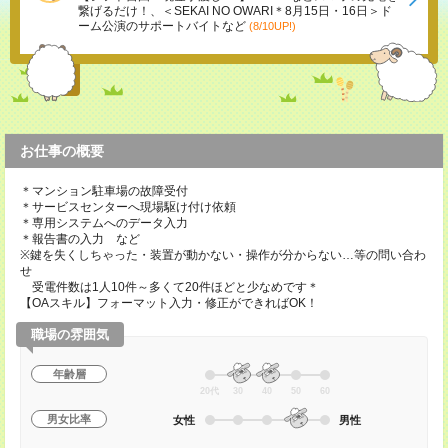
繋げるだけ！、＜SEKAI NO OWARI＊8月15日・16日＞ド
ーム公演のサポートバイトなど
(8/10UP!)
お仕事の概要
＊マンション駐車場の故障受付
＊サービスセンターへ現場駆け付け依頼
＊専用システムへのデータ入力
＊報告書の入力 など
※鍵を失くしちゃった・装置が動かない・操作が分からない…等の問い合わ
せ
受電件数は1人10件～多くて20件ほどと少なめです＊
【OAスキル】フォーマット入力・修正ができればOK！
職場の雰囲気
年齢層
20代
30
40
50
60
男女比率
女性
男性