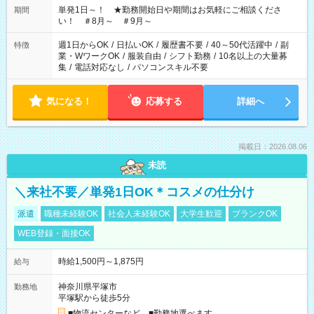
単発1日～！ ★勤務開始日や期間はお気軽にご相談くださ
期間
い！ ＃8月～ ＃9月～
週1日からOK
/
日払いOK
/
履歴書不要
/
40～50代活躍中
/
副
特徴
業・WワークOK
/
服装自由
/
シフト勤務
/
10名以上の大量募
集
/
電話対応なし
/
パソコンスキル不要
気になる！
応募する
詳細へ
掲載日：2026.08.06
未読
＼来社不要／単発1日OK＊コスメの仕分け
派遣
職種未経験OK
社会人未経験OK
大学生歓迎
ブランクOK
WEB登録・面接OK
時給1,500円～1,875円
給与
神奈川県平塚市
勤務地
平塚駅から徒歩5分
■物流センターなど ■勤務地選べます