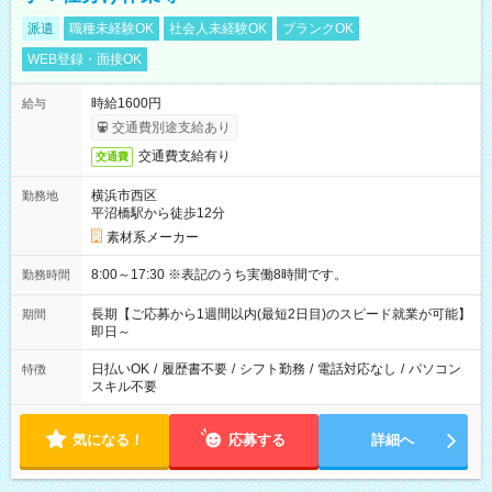
派遣
職種未経験OK
社会人未経験OK
ブランクOK
WEB登録・面接OK
時給1600円
給与
交通費別途支給あり
交通費支給有り
交通費
横浜市西区
勤務地
平沼橋駅から徒歩12分
素材系メーカー
8:00～17:30 ※表記のうち実働8時間です。
勤務時間
長期【ご応募から1週間以内(最短2日目)のスピード就業が可能】
期間
即日～
日払いOK
/
履歴書不要
/
シフト勤務
/
電話対応なし
/
パソコン
特徴
スキル不要
気になる！
応募する
詳細へ