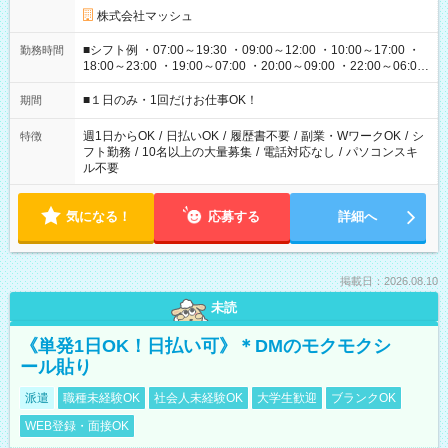
株式会社マッシュ
■シフト例 ・07:00～19:30 ・09:00～12:00 ・10:00～17:00 ・
勤務時間
18:00～23:00 ・19:00～07:00 ・20:00～09:00 ・22:00～06:00
etc ★最短で3時間で5,120円のお仕事から 15時間で2万円近く稼
げるお仕事も！ ご希望のお時間に合わせてご紹介！ ※シフトは
■１日のみ・1回だけお仕事OK！
期間
現場によって異なります。 ※勿論、休憩時間はあるのでご安心
ください！
週1日からOK
/
日払いOK
/
履歴書不要
/
副業・WワークOK
/
シ
特徴
フト勤務
/
10名以上の大量募集
/
電話対応なし
/
パソコンスキ
ル不要
気になる！
応募する
詳細へ
掲載日：2026.08.10
未読
《単発1日OK！日払い可》＊DMのモクモクシ
ール貼り
派遣
職種未経験OK
社会人未経験OK
大学生歓迎
ブランクOK
WEB登録・面接OK