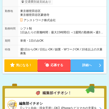
間】試用期間なし
交通費別途支給あり
東京都世田谷区
勤務地
東京都世田谷区豪徳寺
アシストワーク株式会社
シフト制
勤務時間
1日あたりの実働時間：最大15時間/日 ＜1週間の勤務例＞週3回
勤務 勤務：月・水・金 休み：火・木・土・日 好きな時にお仕事
可能です！ ※1日あたりの最大実働時間は日勤、夜勤共に勤務し
単発・1日のみOK
期間
た時間になります。
週1日からOK / 日払いOK / 副業・WワークOK / 10名以上の大量
特徴
募集
気になる！
応募する
詳細へ
編集部イチオシ
【シフト自由・現金手渡しOK】iPhoneなどスマホの充電を