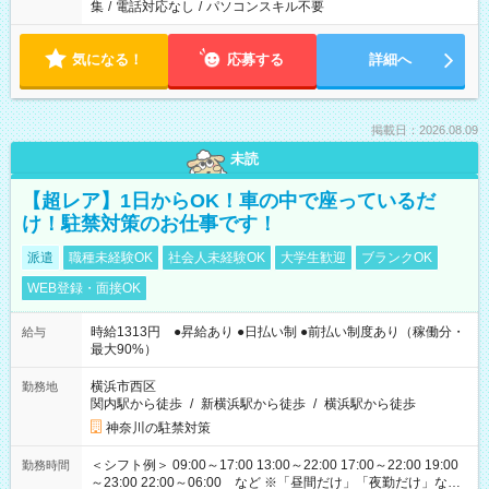
集
/
電話対応なし
/
パソコンスキル不要
気になる！
応募する
詳細へ
掲載日：2026.08.09
未読
【超レア】1日からOK！車の中で座っているだ
け！駐禁対策のお仕事です！
派遣
職種未経験OK
社会人未経験OK
大学生歓迎
ブランクOK
WEB登録・面接OK
時給1313円 ●昇給あり ●日払い制 ●前払い制度あり（稼働分・
給与
最大90%）
横浜市西区
勤務地
関内駅から徒歩
/
新横浜駅から徒歩
/
横浜駅から徒歩
神奈川の駐禁対策
＜シフト例＞ 09:00～17:00 13:00～22:00 17:00～22:00 19:00
勤務時間
～23:00 22:00～06:00 など ※「昼間だけ」「夜勤だけ」など