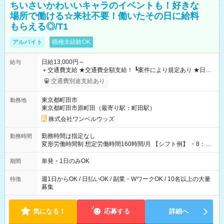
ちいさいかわいいキャラのイベントも！好きな
場所で働ける☆来社不要！働いたその日に給料
もらえる◎/T1
アルバイト
職種未経験OK
日給13,000円～
給与
＋交通費支給 ★交通費全額支給！ ┗案件により規定あり ★日払
いOK！（規定あり） ┗働いたその日に現金GET♪ お仕事後はコ
交通費別途支給あり
ンビニATMから 日払い分を引き落とせます！ 【試用期間】試
用期間なし
東京都町田市
勤務地
東京都町田市原町田（最寄り駅：町田駅）
株式会社ワンベルウッズ
勤務時間は指定なし
勤務時間
変形労働時間制 想定労働時間160時間/月 【シフト例】 ・8：00
～21：00
単発・1日のみOK
期間
週1日からOK / 日払いOK / 副業・WワークOK / 10名以上の大量
特徴
募集
気になる！
応募する
詳細へ