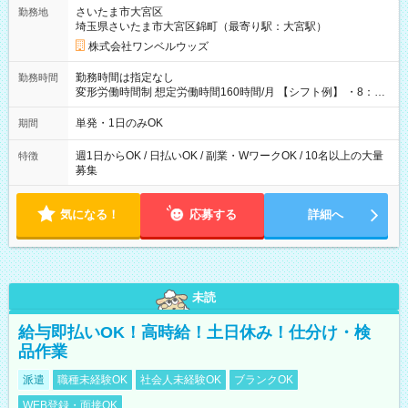
用期間なし
さいたま市大宮区
勤務地
埼玉県さいたま市大宮区錦町（最寄り駅：大宮駅）
株式会社ワンベルウッズ
勤務時間は指定なし
勤務時間
変形労働時間制 想定労働時間160時間/月 【シフト例】 ・8：00
～21：00
単発・1日のみOK
期間
週1日からOK / 日払いOK / 副業・WワークOK / 10名以上の大量
特徴
募集
気になる！
応募する
詳細へ
未読
給与即払いOK！高時給！土日休み！仕分け・検
品作業
派遣
職種未経験OK
社会人未経験OK
ブランクOK
WEB登録・面接OK