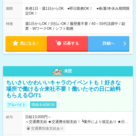
の希望OK
単発1日・週1日からOK ●即日勤務OK！ ●春/夏/冬休み期間限
期間
定OK！
週1日からOK
/
日払いOK
/
履歴書不要
/
40～50代活躍中
/
副
特徴
業・WワークOK
/
シフト勤務
気になる！
応募する
詳細へ
未読
ちいさいかわいいキャラのイベントも！好きな
場所で働ける☆来社不要！働いたその日に給料
もらえる◎/T1
アルバイト
職種未経験OK
日給13,000円～
給与
＋交通費支給 ★交通費全額支給！ ┗案件により規定あり ★日払
いOK！（規定あり） ┗働いたその日に現金GET♪ お仕事後はコ
交通費別途支給あり
ンビニATMから 日払い分を引き落とせます！ 【試用期間】試