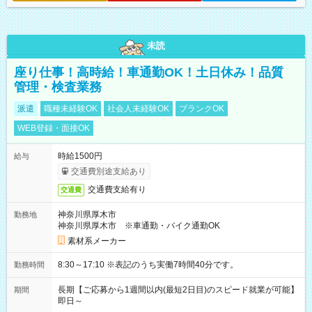
未読
座り仕事！高時給！車通勤OK！土日休み！品質
管理・検査業務
派遣
職種未経験OK
社会人未経験OK
ブランクOK
WEB登録・面接OK
時給1500円
給与
交通費別途支給あり
交通費支給有り
交通費
神奈川県厚木市
勤務地
神奈川県厚木市 ※車通勤・バイク通勤OK
素材系メーカー
8:30～17:10 ※表記のうち実働7時間40分です。
勤務時間
長期【ご応募から1週間以内(最短2日目)のスピード就業が可能】
期間
即日～