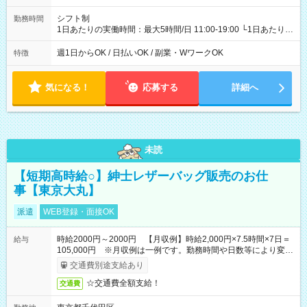
シフト制
勤務時間
1日あたりの実働時間：最大5時間/日 11:00-19:00 └1日あたりの
実働時間：1-5時間 └上記の時間帯内であれば、いつでも勤務可
能！ └平日・土曜日の中で、お好きな曜日でご勤務いただけま
週1日からOK / 日払いOK / 副業・WワークOK
特徴
す！ 【シフト例】 ・11:00～14:00 ・16:30～19:00 ・13:00～
18:00 などのように、自由な働き方が可能なお仕事です！
気になる！
応募する
詳細へ
未読
【短期高時給○】紳士レザーバッグ販売のお仕
事【東京大丸】
派遣
WEB登録・面接OK
時給2000円～2000円 【月収例】時給2,000円×7.5時間×7日＝
給与
105,000円 ※月収例は一例です。勤務時間や日数等により変動
いたします。
交通費別途支給あり
☆交通費全額支給！
交通費