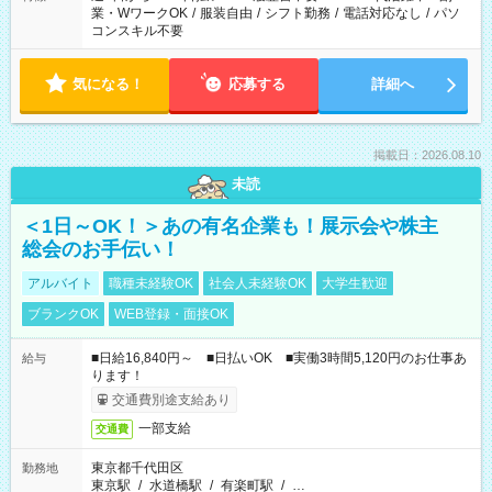
業・WワークOK
/
服装自由
/
シフト勤務
/
電話対応なし
/
パソ
コンスキル不要
気になる！
応募する
詳細へ
掲載日：2026.08.10
未読
＜1日～OK！＞あの有名企業も！展示会や株主
総会のお手伝い！
アルバイト
職種未経験OK
社会人未経験OK
大学生歓迎
ブランクOK
WEB登録・面接OK
■日給16,840円～ ■日払いOK ■実働3時間5,120円のお仕事あ
給与
ります！
交通費別途支給あり
一部支給
交通費
東京都千代田区
勤務地
東京駅
/
水道橋駅
/
有楽町駅
/
…