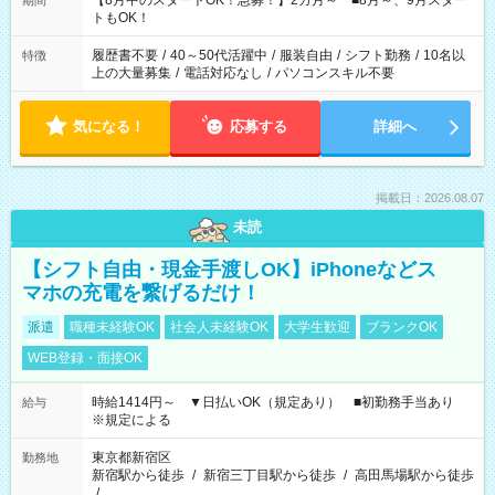
【8月中のスタートOK！急募！】2カ月～ ■8月～、9月スター
期間
ね。 ※Wワーク希望の方へ 今ご覧のお仕事で希望する勤務時間
トもOK！
と、もう1つのお仕事の勤務時間。 合計で週40時間を超える場
合は応募できません。
履歴書不要
/
40～50代活躍中
/
服装自由
/
シフト勤務
/
10名以
特徴
上の大量募集
/
電話対応なし
/
パソコンスキル不要
気になる！
応募する
詳細へ
掲載日：2026.08.07
未読
【シフト自由・現金手渡しOK】iPhoneなどス
マホの充電を繋げるだけ！
派遣
職種未経験OK
社会人未経験OK
大学生歓迎
ブランクOK
WEB登録・面接OK
時給1414円～ ▼日払いOK（規定あり） ■初勤務手当あり
給与
※規定による
東京都新宿区
勤務地
新宿駅から徒歩
/
新宿三丁目駅から徒歩
/
高田馬場駅から徒歩
/
…