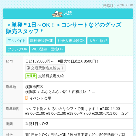
掲載日：2026.08.10
未読
＜単発＊1日～OK！＞コンサートなどのグッズ
販売スタッフ＊
アルバイト
職種未経験OK
社会人未経験OK
大学生歓迎
ブランクOK
WEB登録・面接OK
日給1万5000円～ ■最大で日給2万8500円！
給与
交通費別途支給あり
交通費規定支給
交通費
横浜市西区
勤務地
横浜駅
/
みなとみらい駅
/
西横浜駅
/
…
イベント会場
＜シフト例＞ いろいろなシフトで働けます！ ■7:00-24:00
勤務時間
■8:00-21:00 ■9:00-21:00 ■18:00-翌7:00 ■20:30-翌11:00 など
単発1日～OK!
期間
週1日からOK
/
日払いOK
/
履歴書不要
/
40～50代活躍中
/
副
特徴