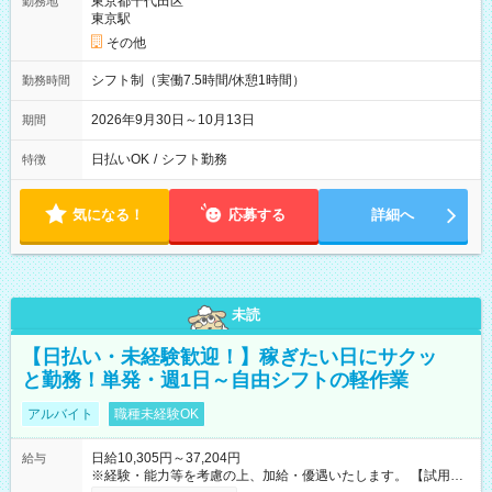
東京都千代田区
勤務地
東京駅
その他
シフト制（実働7.5時間/休憩1時間）
勤務時間
2026年9月30日～10月13日
期間
日払いOK
/
シフト勤務
特徴
気になる！
応募する
詳細へ
未読
【日払い・未経験歓迎！】稼ぎたい日にサクッ
と勤務！単発・週1日～自由シフトの軽作業
アルバイト
職種未経験OK
日給10,305円～37,204円
給与
※経験・能力等を考慮の上、加給・優遇いたします。 【試用期