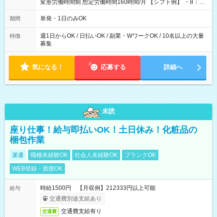
変形労働時間制 想定労働時間160時間/月 【シフト例】 ・8：00
～21：00
単発・1日のみOK
期間
週1日からOK / 日払いOK / 副業・WワークOK / 10名以上の大量
特徴
募集
気になる！
応募する
詳細へ
未読
座り仕事！給与即払いOK！土日休み！化粧品の
梱包作業
派遣
職種未経験OK
社会人未経験OK
ブランクOK
WEB登録・面接OK
時給1500円 【月収例】212333円以上可能
給与
交通費別途支給あり
交通費支給有り
交通費