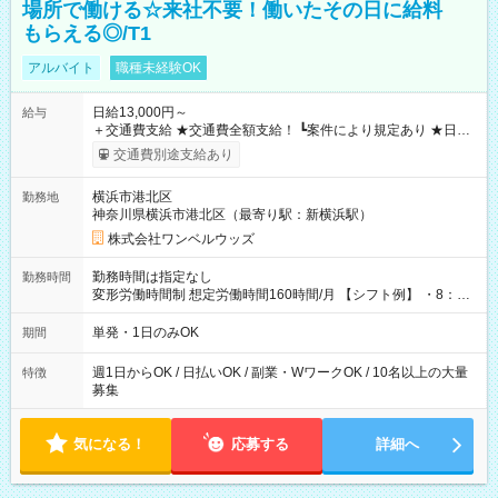
場所で働ける☆来社不要！働いたその日に給料
もらえる◎/T1
アルバイト
職種未経験OK
日給13,000円～
給与
＋交通費支給 ★交通費全額支給！ ┗案件により規定あり ★日払
いOK！（規定あり） ┗働いたその日に現金GET♪ お仕事後はコ
交通費別途支給あり
ンビニATMから 日払い分を引き落とせます！ 【試用期間】試
用期間なし
横浜市港北区
勤務地
神奈川県横浜市港北区（最寄り駅：新横浜駅）
株式会社ワンベルウッズ
勤務時間は指定なし
勤務時間
変形労働時間制 想定労働時間160時間/月 【シフト例】 ・8：00
～21：00
単発・1日のみOK
期間
週1日からOK / 日払いOK / 副業・WワークOK / 10名以上の大量
特徴
募集
気になる！
応募する
詳細へ