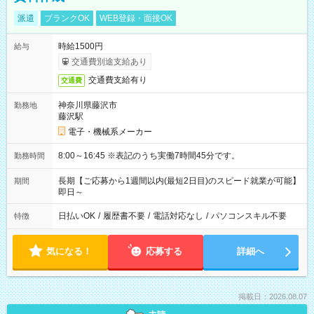
派遣
ブランクOK
WEB登録・面接OK
時給1500円
給与
交通費別途支給あり
交通費支給有り
交通費
神奈川県藤沢市
勤務地
藤沢駅
電子・機械系メーカー
8:00～16:45 ※表記のうち実働7時間45分です。
勤務時間
長期【ご応募から1週間以内(最短2日目)のスピード就業が可能】
期間
即日～
日払いOK
/
履歴書不要
/
電話対応なし
/
パソコンスキル不要
特徴
気になる！
応募する
詳細へ
掲載日：2026.08.07