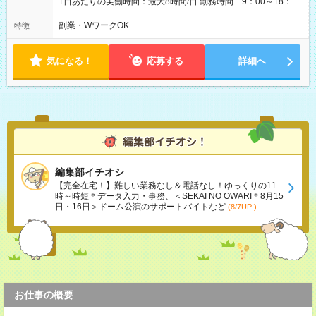
1日あたりの実働時間：最大8時間/日 勤務時間 9：00～18：
00(実働8h、休憩1h) 土日祝含む週3日～OK、シフト制 ※もちろ
ん週5日勤務もOK♪ 勤務期間：2026年8月12日～9月9日※リスト
副業・WワークOK
特徴
全件完了で業務終了
気になる！
応募する
詳細へ
編集部イチオシ
【完全在宅！】難しい業務なし＆電話なし！ゆっくりの11
時～時短＊データ入力・事務、＜SEKAI NO OWARI＊8月15
日・16日＞ドーム公演のサポートバイトなど
(8/7UP!)
お仕事の概要