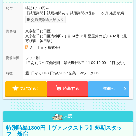
時給1,400円～
給与
【試用期間】試用期間あり 試用期間の長さ：1ヶ月 雇用形態、
給与は本採用時と同じです。
交通費別途支給あり
東京都千代田区
勤務地
東京都千代田区内神田2丁目14番12号 星屋第六ビル402号（最
寄り駅：神田駅）
Ａｌｌｅｙ株式会社
シフト制
勤務時間
1日あたりの実働時間：最大5時間/日 11:00-19:00 └1日あたりの
実働時間：1-5時間 └上記の時間帯内であれば、いつでも勤務可
能！ └平日・土曜日の中で、お好きな曜日でご勤務いただけま
週1日からOK / 日払いOK / 副業・WワークOK
特徴
す！ 【シフト例】 ・11:00～14:00 ・16:30～19:00 ・13:00～
18:00 などのように、自由な働き方が可能なお仕事です！
気になる！
応募する
詳細へ
未読
特別時給1800円【ヴァレクストラ】短期スタッ
フ 新宿