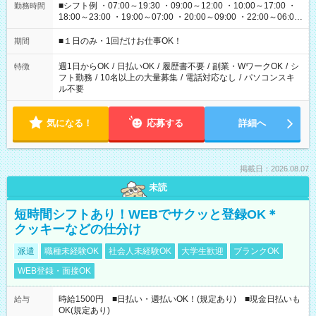
■シフト例 ・07:00～19:30 ・09:00～12:00 ・10:00～17:00 ・
勤務時間
18:00～23:00 ・19:00～07:00 ・20:00～09:00 ・22:00～06:00
etc ★最短で3時間で5,120円のお仕事から 15時間で2万円近く稼
げるお仕事も！ ご希望のお時間に合わせてご紹介！ ※シフトは
■１日のみ・1回だけお仕事OK！
期間
現場によって異なります。 ※勿論、休憩時間はあるのでご安心
ください！
週1日からOK
/
日払いOK
/
履歴書不要
/
副業・WワークOK
/
シ
特徴
フト勤務
/
10名以上の大量募集
/
電話対応なし
/
パソコンスキ
ル不要
気になる！
応募する
詳細へ
掲載日：2026.08.07
未読
短時間シフトあり！WEBでサクッと登録OK＊
クッキーなどの仕分け
派遣
職種未経験OK
社会人未経験OK
大学生歓迎
ブランクOK
WEB登録・面接OK
時給1500円 ■日払い・週払いOK！(規定あり) ■現金日払いも
給与
OK(規定あり)