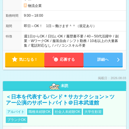
物流企業
9:00～18:00
勤務時間
即日～OK！ 1日～働けます＾＾（規定あり）
期間
週1日からOK
/
日払いOK
/
履歴書不要
/
40～50代活躍中
/
副
特徴
業・WワークOK
/
服装自由
/
シフト勤務
/
10名以上の大量募
集
/
電話対応なし
/
パソコンスキル不要
気になる！
応募する
詳細へ
掲載日：2026.08.03
未読
＜日本を代表するバンド＊サカナクション＞ツ
アー公演のサポートバイト＠日本武道館
アルバイト
職種未経験OK
社会人未経験OK
大学生歓迎
ブランクOK