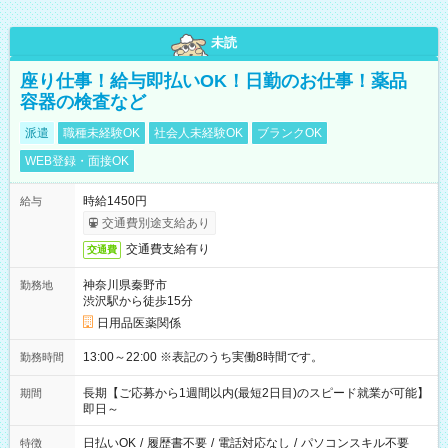
未読
座り仕事！給与即払いOK！日勤のお仕事！薬品
容器の検査など
派遣
職種未経験OK
社会人未経験OK
ブランクOK
WEB登録・面接OK
時給1450円
給与
交通費別途支給あり
交通費支給有り
交通費
神奈川県秦野市
勤務地
渋沢駅から徒歩15分
日用品医薬関係
13:00～22:00 ※表記のうち実働8時間です。
勤務時間
長期【ご応募から1週間以内(最短2日目)のスピード就業が可能】
期間
即日～
日払いOK
/
履歴書不要
/
電話対応なし
/
パソコンスキル不要
特徴