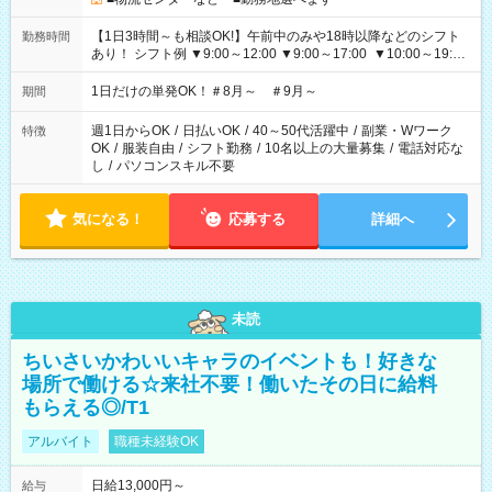
【1日3時間～も相談OK!】午前中のみや18時以降などのシフト
勤務時間
あり！ シフト例 ▼9:00～12:00 ▼9:00～17:00 ▼10:00～19:00
▼18:00～21:00
1日だけの単発OK！＃8月～ ＃9月～
期間
週1日からOK
/
日払いOK
/
40～50代活躍中
/
副業・Wワーク
特徴
OK
/
服装自由
/
シフト勤務
/
10名以上の大量募集
/
電話対応な
し
/
パソコンスキル不要
気になる！
応募する
詳細へ
未読
ちいさいかわいいキャラのイベントも！好きな
場所で働ける☆来社不要！働いたその日に給料
もらえる◎/T1
アルバイト
職種未経験OK
日給13,000円～
給与