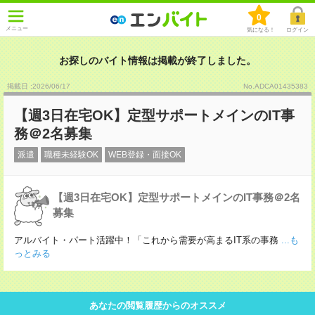
0
メニュー
気になる！
ログイン
お探しのバイト情報は掲載が終了しました。
掲載日 :2026
/
06
/
17
No.ADCA01435383
【週3日在宅OK】定型サポートメインのIT事
務＠2名募集
派遣
職種未経験OK
WEB登録・面接OK
【週3日在宅OK】定型サポートメインのIT事務＠2名
募集
アルバイト・パート活躍中！「これから需要が高まるIT系の事務
...も
っとみる
あなたの閲覧履歴からのオススメ