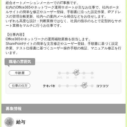
総合オートメーションメーカーでのIT事務です。
社内のOffice365やネットワーク運用サポートが主なお仕事で、社内ポータ
ルサイトの簡単な修正やユーザー登録、手順書に沿った設定作業、IPアドレ
スの管理台帳更新、社内への案内メール発信などをお任せします。
いずれも高度な設計・判断業務ではなく、社員の指示のもとで定型的なサポ
ート業務をマルチに行うお仕事です。
【仕事内容】
Office365やネットワークの運用補助業務を担当します。
SharePointサイトの簡単な文言修正やユーザー登録、手順書に基づく設定
作業、テスト仕様書に基づくユーザー操作手順の検証、マニュアル修正を行
います。
職場の雰囲気
年齢層
20代
30
40
50
60
仕事の仕方
テキパキ
コツコツ
募集情報
給与