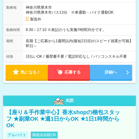
神奈川県厚木市
勤務地
神奈川県厚木市バス13分 ※車通勤・バイク通勤OK
製造外
8:30～17:10 ※表記のうち実働7時間35分です。
勤務時間
長期【ご応募から1週間以内(最短2日目)のスピード就業が可能】
期間
即日～
日払いOK
/
履歴書不要
/
電話対応なし
/
パソコンスキル不要
特徴
気になる！
応募する
詳細へ
未読
【座り＆手作業中心】香水shopの梱包スタッ
フ ★副業OK ★週1日からOK ★1日1時間から
OK
アルバイト
職種未経験OK