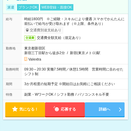
派遣
ブランクOK
WEB登録・面接OK
時給1800円 ※ご経験・スキルにより優遇 スマホでかんたんに
給与
前払いで給与が受け取れます（※上限、条件あり）
交通費別途支給あり
交通費全額支給（規定あり）
交通費
東京都新宿区
勤務地
新宿三丁目駅から徒歩2分
/
新宿(東京メトロ)駅
Valextra
09:30～20:30 実働7.5時間／休憩1.5時間 営業時間に合わせた
勤務時間
シフト制
3か月程度の短期予定 ※開始日はお気軽にご相談ください
期間
副業・WワークOK
/
シフト勤務
/
パソコンスキル不要
特徴
気になる！
応募する
詳細へ