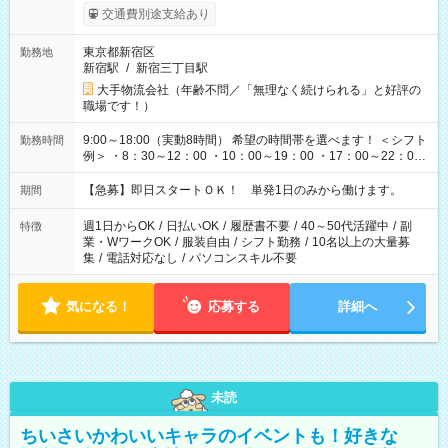
交通費別途支給あり
東京都新宿区
勤務地
新宿駅
/
新宿三丁目駅
大手物流会社（年齢不問／「無理なく続けられる」と好評の
職場です！）
9:00～18:00（実動8時間） 希望の時間帯を選べます！ ＜シフト
勤務時間
例＞ ・8：30～12：00 ・10：00～19：00 ・17：00～22：00
・13：00～22：00 ・22：00～翌6：00 など
【急募】即日スタートＯＫ！ 単発1日のみから働けます。
期間
週1日からOK
/
日払いOK
/
履歴書不要
/
40～50代活躍中
/
副
特徴
業・WワークOK
/
服装自由
/
シフト勤務
/
10名以上の大量募
集
/
電話対応なし
/
パソコンスキル不要
気になる！
応募する
詳細へ
未読
ちいさいかわいいキャラのイベントも！好きな