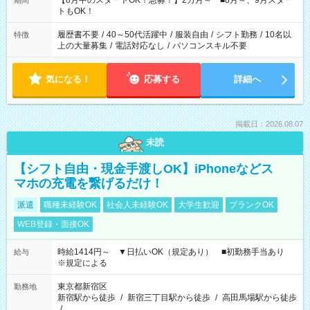
【8月中のスタートOK！急募！】2カ月～ ■8月～、9月スター
期間
ね。 ※Wワーク希望の方へ 今ご覧のお仕事で希望する勤務時間
トもOK！
と、もう1つのお仕事の勤務時間。 合計で週40時間を超える場
合は応募できません。
履歴書不要
/
40～50代活躍中
/
服装自由
/
シフト勤務
/
10名以
特徴
上の大量募集
/
電話対応なし
/
パソコンスキル不要
気になる！
応募する
詳細へ
掲載日：2026.08.07
未読
【シフト自由・現金手渡しOK】iPhoneなどス
マホの充電を繋げるだけ！
派遣
職種未経験OK
社会人未経験OK
大学生歓迎
ブランクOK
WEB登録・面接OK
時給1414円～ ▼日払いOK（規定あり） ■初勤務手当あり
給与
※規定による
東京都新宿区
勤務地
新宿駅から徒歩
/
新宿三丁目駅から徒歩
/
高田馬場駅から徒歩
/
…