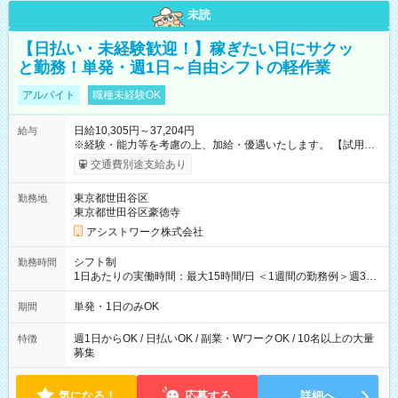
未読
【日払い・未経験歓迎！】稼ぎたい日にサクッ
と勤務！単発・週1日～自由シフトの軽作業
アルバイト
職種未経験OK
日給10,305円～37,204円
給与
※経験・能力等を考慮の上、加給・優遇いたします。 【試用期
間】試用期間なし
交通費別途支給あり
東京都世田谷区
勤務地
東京都世田谷区豪徳寺
アシストワーク株式会社
シフト制
勤務時間
1日あたりの実働時間：最大15時間/日 ＜1週間の勤務例＞週3回
勤務 勤務：月・水・金 休み：火・木・土・日 好きな時にお仕事
可能です！ ※1日あたりの最大実働時間は日勤、夜勤共に勤務し
単発・1日のみOK
期間
た時間になります。
週1日からOK / 日払いOK / 副業・WワークOK / 10名以上の大量
特徴
募集
気になる！
応募する
詳細へ