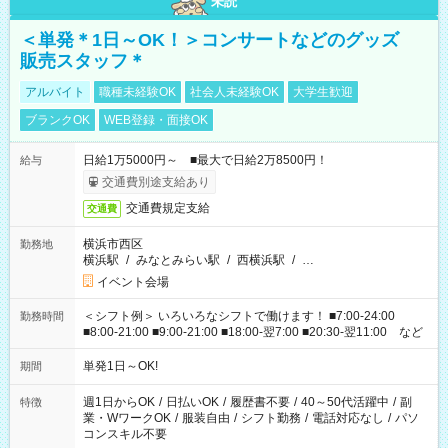
未読
＜単発＊1日～OK！＞コンサートなどのグッズ
販売スタッフ＊
アルバイト
職種未経験OK
社会人未経験OK
大学生歓迎
ブランクOK
WEB登録・面接OK
日給1万5000円～ ■最大で日給2万8500円！
給与
交通費別途支給あり
交通費規定支給
交通費
横浜市西区
勤務地
横浜駅
/
みなとみらい駅
/
西横浜駅
/
…
イベント会場
＜シフト例＞ いろいろなシフトで働けます！ ■7:00-24:00
勤務時間
■8:00-21:00 ■9:00-21:00 ■18:00-翌7:00 ■20:30-翌11:00 など
単発1日～OK!
期間
週1日からOK
/
日払いOK
/
履歴書不要
/
40～50代活躍中
/
副
特徴
業・WワークOK
/
服装自由
/
シフト勤務
/
電話対応なし
/
パソ
コンスキル不要