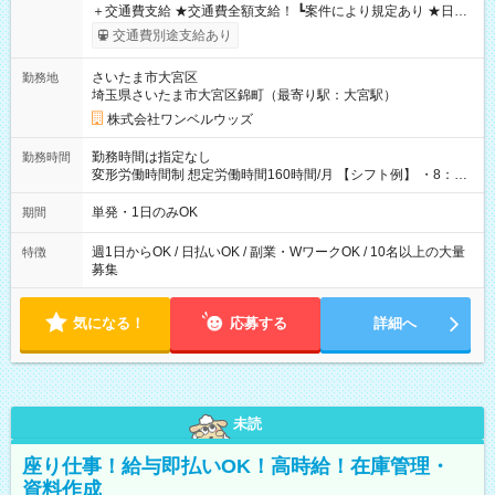
＋交通費支給 ★交通費全額支給！ ┗案件により規定あり ★日払
いOK！（規定あり） ┗働いたその日に現金GET♪ お仕事後はコ
交通費別途支給あり
ンビニATMから 日払い分を引き落とせます！ 【試用期間】試
用期間なし
さいたま市大宮区
勤務地
埼玉県さいたま市大宮区錦町（最寄り駅：大宮駅）
株式会社ワンベルウッズ
勤務時間は指定なし
勤務時間
変形労働時間制 想定労働時間160時間/月 【シフト例】 ・8：00
～21：00
単発・1日のみOK
期間
週1日からOK / 日払いOK / 副業・WワークOK / 10名以上の大量
特徴
募集
気になる！
応募する
詳細へ
未読
座り仕事！給与即払いOK！高時給！在庫管理・
資料作成