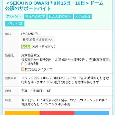
＜SEKAI NO OWARI＊8月15日・16日＞ドーム
公演のサポートバイト
アルバイト
職種未経験OK
社会人未経験OK
大学生歓迎
ブランクOK
時給1250円～
給与
交通費別途支給あり
支給（規定有り）
交通費
東京都文京区
勤務地
後楽園駅から徒歩5分
/
水道橋駅から徒歩5分
/
春日(東京都)駅
から徒歩7分
株式会社ライブパワー
＜シフト例＞ 7:00～23:00 13:30～22:00 上記の時間から好きな
勤務時間
時間を選べます！ ※時間は変更となる可能性があります
急募！8月15日・16日
期間
週1日からOK
/
履歴書不要
/
副業・WワークOK
/
シフト勤務
/
特徴
電話対応なし
/
パソコンスキル不要