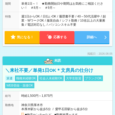
単発1日～！ ★勤務開始日や期間はお気軽にご相談くださ
期間
い！ ＃8月～ ＃9月～
週1日からOK
/
日払いOK
/
履歴書不要
/
40～50代活躍中
/
副
特徴
業・WワークOK
/
服装自由
/
シフト勤務
/
10名以上の大量募
集
/
電話対応なし
/
パソコンスキル不要
気になる！
応募する
詳細へ
掲載日：2026.08.05
未読
＼来社不要／単発1日OK＊文房具の仕分け
派遣
職種未経験OK
社会人未経験OK
大学生歓迎
ブランクOK
WEB登録・面接OK
時給1,500円～1,875円
給与
神奈川県厚木市
勤務地
本厚木駅から徒歩5分
/
愛甲石田駅から徒歩5分
■物流センターなど ■勤務地選べます