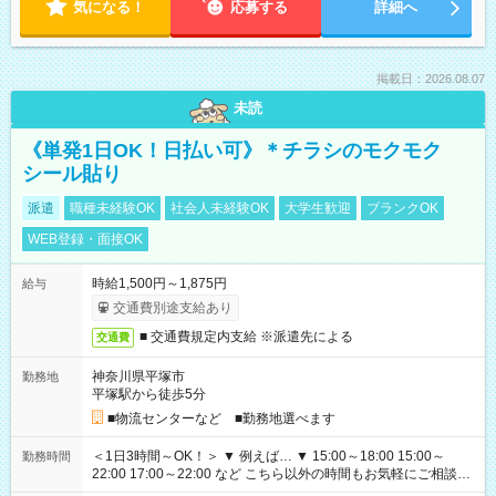
気になる！
応募する
詳細へ
掲載日：2026.08.07
未読
《単発1日OK！日払い可》＊チラシのモクモク
シール貼り
派遣
職種未経験OK
社会人未経験OK
大学生歓迎
ブランクOK
WEB登録・面接OK
時給1,500円～1,875円
給与
交通費別途支給あり
■ 交通費規定内支給 ※派遣先による
交通費
神奈川県平塚市
勤務地
平塚駅から徒歩5分
■物流センターなど ■勤務地選べます
＜1日3時間～OK！＞ ▼ 例えば… ▼ 15:00～18:00 15:00～
勤務時間
22:00 17:00～22:00 など こちら以外の時間もお気軽にご相談く
ださい！