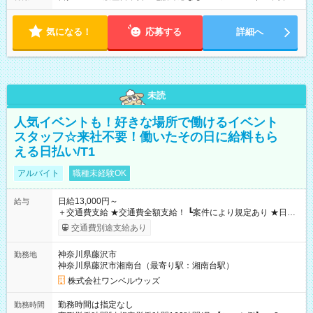
気になる！
応募する
詳細へ
未読
人気イベントも！好きな場所で働けるイベント
スタッフ☆来社不要！働いたその日に給料もら
える日払い/T1
アルバイト
職種未経験OK
日給13,000円～
給与
＋交通費支給 ★交通費全額支給！ ┗案件により規定あり ★日払
いOK！（規定あり） ┗働いたその日に現金GET♪ お仕事後はコ
交通費別途支給あり
ンビニATMから 日払い分を引き落とせます！ 【試用期間】試
用期間なし
神奈川県藤沢市
勤務地
神奈川県藤沢市湘南台（最寄り駅：湘南台駅）
株式会社ワンベルウッズ
勤務時間は指定なし
勤務時間