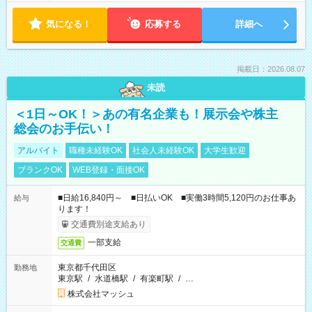
気になる！
応募する
詳細へ
掲載日：2026.08.07
未読
＜1日～OK！＞あの有名企業も！展示会や株主
総会のお手伝い！
アルバイト
職種未経験OK
社会人未経験OK
大学生歓迎
ブランクOK
WEB登録・面接OK
■日給16,840円～ ■日払いOK ■実働3時間5,120円のお仕事あ
給与
ります！
交通費別途支給あり
一部支給
交通費
東京都千代田区
勤務地
東京駅
/
水道橋駅
/
有楽町駅
/
…
株式会社マッシュ