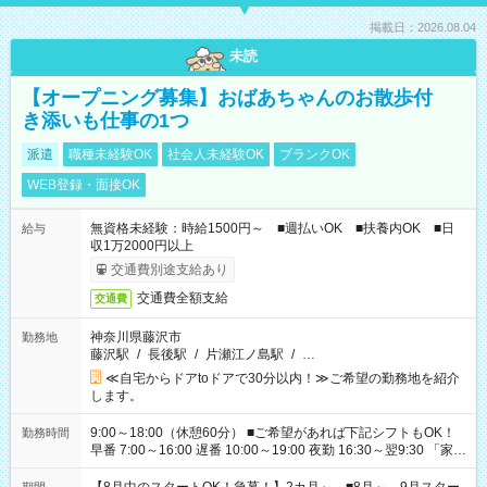
掲載日：2026.08.04
未読
【オープニング募集】おばあちゃんのお散歩付
き添いも仕事の1つ
派遣
職種未経験OK
社会人未経験OK
ブランクOK
WEB登録・面接OK
無資格未経験：時給1500円～ ■週払いOK ■扶養内OK ■日
給与
収1万2000円以上
交通費別途支給あり
交通費全額支給
交通費
神奈川県藤沢市
勤務地
藤沢駅
/
長後駅
/
片瀬江ノ島駅
/
…
≪自宅からドアtoドアで30分以内！≫ご希望の勤務地を紹介
します。
9:00～18:00（休憩60分） ■ご希望があれば下記シフトもOK！
勤務時間
早番 7:00～16:00 遅番 10:00～19:00 夜勤 16:30～翌9:30 「家族
と休みを合わせたい」 「余裕を持って夕飯の準備がしたい」
「できれば残業はしたくない」 など、ご希望を教えてください