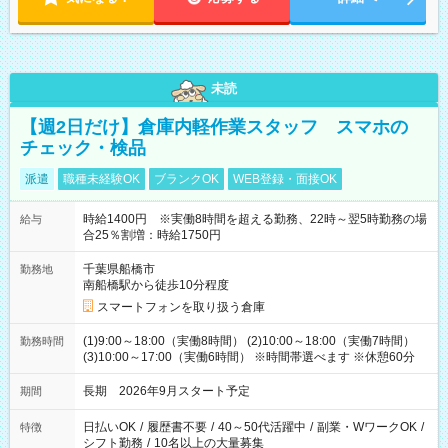
未読
【週2日だけ】倉庫内軽作業スタッフ スマホの
チェック・検品
派遣
職種未経験OK
ブランクOK
WEB登録・面接OK
時給1400円 ※実働8時間を超える勤務、22時～翌5時勤務の場
給与
合25％割増：時給1750円
千葉県船橋市
勤務地
南船橋駅から徒歩10分程度
スマートフォンを取り扱う倉庫
(1)9:00～18:00（実働8時間） (2)10:00～18:00（実働7時間）
勤務時間
(3)10:00～17:00（実働6時間） ※時間帯選べます ※休憩60分
長期 2026年9月スタート予定
期間
日払いOK
/
履歴書不要
/
40～50代活躍中
/
副業・WワークOK
/
特徴
シフト勤務
/
10名以上の大量募集