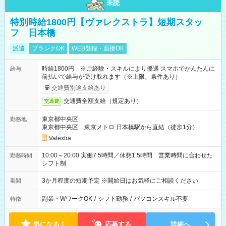
未読
特別時給1800円【ヴァレクストラ】短期スタッ
フ 日本橋
派遣
ブランクOK
WEB登録・面接OK
時給1800円 ※ご経験・スキルにより優遇 スマホでかんたんに
給与
前払いで給与が受け取れます（※上限、条件あり）
交通費別途支給あり
交通費全額支給（規定あり）
交通費
東京都中央区
勤務地
東京都中央区 東京メトロ 日本橋駅から直結（徒歩1分）
Valextra
10:00～20:00 実働7.5時間／休憩1.5時間 営業時間に合わせた
勤務時間
シフト制
3か月程度の短期予定 ※開始日はお気軽にご相談ください
期間
副業・WワークOK
/
シフト勤務
/
パソコンスキル不要
特徴
気になる！
応募する
詳細へ