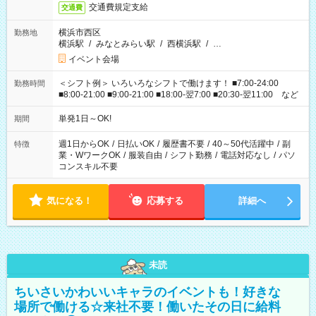
交通費規定支給
交通費
横浜市西区
勤務地
横浜駅
/
みなとみらい駅
/
西横浜駅
/
…
イベント会場
＜シフト例＞ いろいろなシフトで働けます！ ■7:00-24:00
勤務時間
■8:00-21:00 ■9:00-21:00 ■18:00-翌7:00 ■20:30-翌11:00 など
単発1日～OK!
期間
週1日からOK
/
日払いOK
/
履歴書不要
/
40～50代活躍中
/
副
特徴
業・WワークOK
/
服装自由
/
シフト勤務
/
電話対応なし
/
パソ
コンスキル不要
気になる！
応募する
詳細へ
未読
ちいさいかわいいキャラのイベントも！好きな
場所で働ける☆来社不要！働いたその日に給料