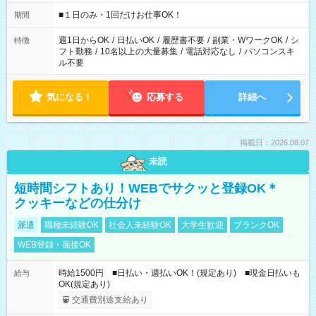
etc ★最短で3時間で5,120円のお仕事から 15時間で2万円近く稼
げるお仕事も！ ご希望のお時間に合わせてご紹介！ ※シフトは
■１日のみ・1回だけお仕事OK！
期間
現場によって異なります。 ※勿論、休憩時間はあるのでご安心
ください！
週1日からOK
/
日払いOK
/
履歴書不要
/
副業・WワークOK
/
シ
特徴
フト勤務
/
10名以上の大量募集
/
電話対応なし
/
パソコンスキ
ル不要
気になる！
応募する
詳細へ
掲載日：2026.08.07
未読
短時間シフトあり！WEBでサクッと登録OK＊
クッキーなどの仕分け
派遣
職種未経験OK
社会人未経験OK
大学生歓迎
ブランクOK
WEB登録・面接OK
時給1500円 ■日払い・週払いOK！(規定あり) ■現金日払いも
給与
OK(規定あり)
交通費別途支給あり