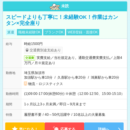
未読
スピードよりも丁寧に！未経験OK！作業はカン
タン×完全座り
派遣
職種未経験OK
ブランクOK
WEB登録・面接OK
時給1500円
給与
交通費別途支給あり
実費支給／当社規定あり。通勤交通費実費支払／上限4
交通費
万円／月※規定あり
埼玉県加須市
勤務地
加須駅から車10分
/
久喜駅から車20分
/
鴻巣駅から車20分
物流・ロジスティクス
(1)09:00-17:00(休憩60分) ※休憩（12:00-12:50、15:00-15:10）
勤務時間
1ヶ月以上3ヶ月未満／即日～9月末まで
期間
履歴書不要
/
40～50代活躍中
/
10名以上の大量募集
特徴
気になる！
応募する
詳細へ