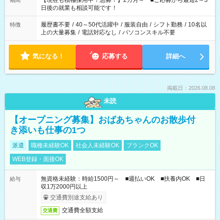
【現在も積極採用中！急募！】2カ月～ ■ご応募から最短2～3
期間
の方へ 今ご覧のお仕事で希望する勤務時間と、もう1つのお仕事
日後の就業も相談可能です！
の勤務時間。 合計で週40時間を超える場合は応募できません。
履歴書不要
/
40～50代活躍中
/
服装自由
/
シフト勤務
/
10名以
特徴
上の大量募集
/
電話対応なし
/
パソコンスキル不要
気になる！
応募する
詳細へ
掲載日：2026.08.08
未読
【オープニング募集】おばあちゃんのお散歩付
き添いも仕事の1つ
派遣
職種未経験OK
社会人未経験OK
ブランクOK
WEB登録・面接OK
無資格未経験：時給1500円～ ■週払いOK ■扶養内OK ■日
給与
収1万2000円以上
交通費別途支給あり
交通費全額支給
交通費