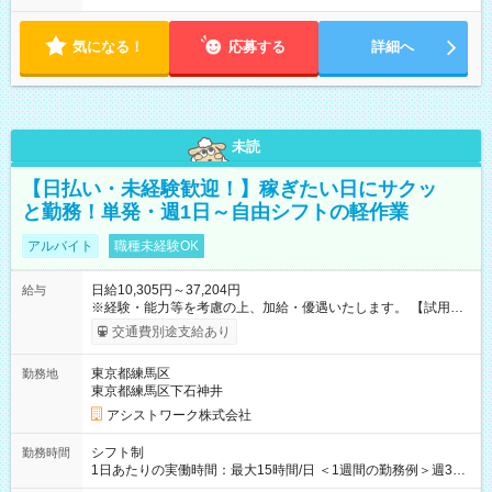
気になる！
応募する
詳細へ
未読
【日払い・未経験歓迎！】稼ぎたい日にサクッ
と勤務！単発・週1日～自由シフトの軽作業
アルバイト
職種未経験OK
日給10,305円～37,204円
給与
※経験・能力等を考慮の上、加給・優遇いたします。 【試用期
間】試用期間なし
交通費別途支給あり
東京都練馬区
勤務地
東京都練馬区下石神井
アシストワーク株式会社
シフト制
勤務時間
1日あたりの実働時間：最大15時間/日 ＜1週間の勤務例＞週3回
勤務 勤務：月・水・金 休み：火・木・土・日 好きな時にお仕事