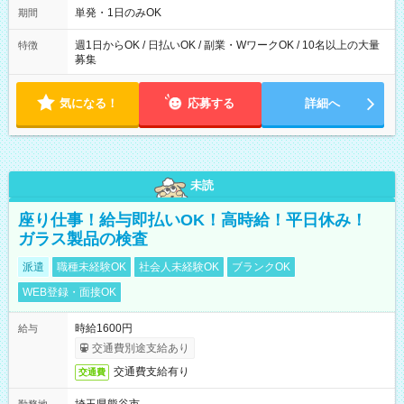
可能です！ ※1日あたりの最大実働時間は日勤、夜勤共に勤務し
単発・1日のみOK
期間
た時間になります。
週1日からOK / 日払いOK / 副業・WワークOK / 10名以上の大量
特徴
募集
気になる！
応募する
詳細へ
未読
座り仕事！給与即払いOK！高時給！平日休み！
ガラス製品の検査
派遣
職種未経験OK
社会人未経験OK
ブランクOK
WEB登録・面接OK
時給1600円
給与
交通費別途支給あり
交通費支給有り
交通費