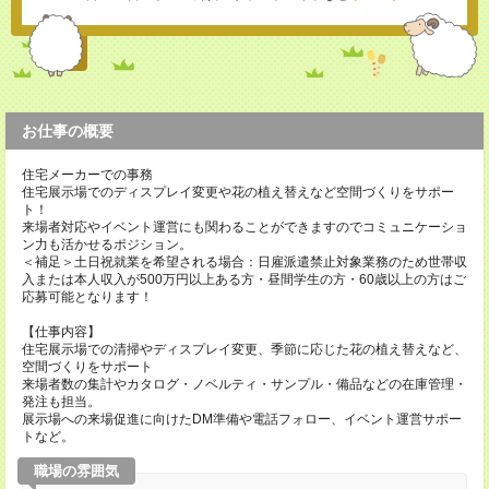
お仕事の概要
住宅メーカーでの事務
住宅展示場でのディスプレイ変更や花の植え替えなど空間づくりをサポー
ト！
来場者対応やイベント運営にも関わることができますのでコミュニケーショ
ン力も活かせるポジション。
＜補足＞土日祝就業を希望される場合：日雇派遣禁止対象業務のため世帯収
入または本人収入が500万円以上ある方・昼間学生の方・60歳以上の方はご
応募可能となります！
【仕事内容】
住宅展示場での清掃やディスプレイ変更、季節に応じた花の植え替えなど、
空間づくりをサポート
来場者数の集計やカタログ・ノベルティ・サンプル・備品などの在庫管理・
発注も担当。
展示場への来場促進に向けたDM準備や電話フォロー、イベント運営サポー
トなど。
職場の雰囲気