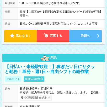
9:00～17:30 ※表記のうち実働7時間30分です。
勤務時間
長期【ご応募から1週間以内(最短2日目)のスピード就業が可能】
期間
即日～
日払いOK
/
履歴書不要
/
電話対応なし
/
パソコンスキル不要
特徴
気になる！
応募する
詳細へ
未読
【日払い・未経験歓迎！】稼ぎたい日にサクッ
と勤務！単発・週1日～自由シフトの軽作業
アルバイト
職種未経験OK
日給10,305円～37,204円
給与
※経験・能力等を考慮の上、加給・優遇いたします。 【試用期
間】試用期間なし
交通費別途支給あり
東京都世田谷区
勤務地