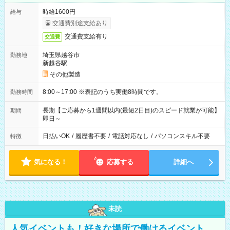
時給1600円
給与
交通費別途支給あり
交通費支給有り
交通費
埼玉県越谷市
勤務地
新越谷駅
その他製造
8:00～17:00 ※表記のうち実働8時間です。
勤務時間
長期【ご応募から1週間以内(最短2日目)のスピード就業が可能】
期間
即日～
日払いOK
/
履歴書不要
/
電話対応なし
/
パソコンスキル不要
特徴
気になる！
応募する
詳細へ
未読
人気イベントも！好きな場所で働けるイベント