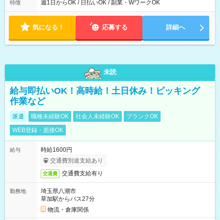
能！ └平日・土曜日の中で、お好きな曜日でご勤務いただけま
週1日からOK / 日払いOK / 副業・WワークOK
特徴
す！ 【シフト例】 ・11:00～14:00 ・16:30～19:00 ・13:00～
18:00 などのように、自由な働き方が可能なお仕事です！
気になる！
応募する
詳細へ
未読
給与即払いOK！高時給！土日休み！ピッキング
作業など
派遣
職種未経験OK
社会人未経験OK
ブランクOK
WEB登録・面接OK
時給1600円
給与
交通費別途支給あり
交通費支給有り
交通費
埼玉県八潮市
勤務地
草加駅からバス27分
物流・倉庫関係