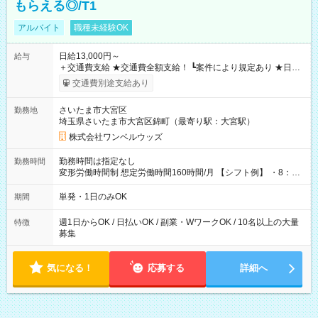
もらえる◎/T1
アルバイト
職種未経験OK
日給13,000円～
給与
＋交通費支給 ★交通費全額支給！ ┗案件により規定あり ★日払
いOK！（規定あり） ┗働いたその日に現金GET♪ お仕事後はコ
交通費別途支給あり
ンビニATMから 日払い分を引き落とせます！ 【試用期間】試
用期間なし
さいたま市大宮区
勤務地
埼玉県さいたま市大宮区錦町（最寄り駅：大宮駅）
株式会社ワンベルウッズ
勤務時間は指定なし
勤務時間
変形労働時間制 想定労働時間160時間/月 【シフト例】 ・8：00
～21：00
単発・1日のみOK
期間
週1日からOK / 日払いOK / 副業・WワークOK / 10名以上の大量
特徴
募集
気になる！
応募する
詳細へ