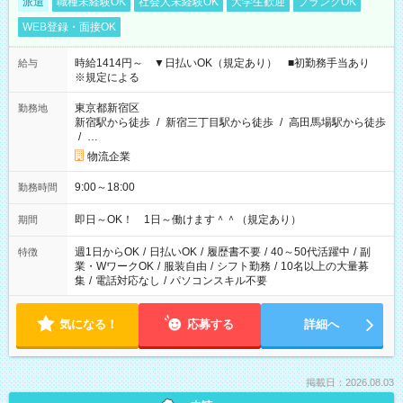
派遣
職種未経験OK
社会人未経験OK
大学生歓迎
ブランクOK
WEB登録・面接OK
時給1414円～ ▼日払いOK（規定あり） ■初勤務手当あり
給与
※規定による
東京都新宿区
勤務地
新宿駅から徒歩
/
新宿三丁目駅から徒歩
/
高田馬場駅から徒歩
/
…
物流企業
9:00～18:00
勤務時間
即日～OK！ 1日～働けます＾＾（規定あり）
期間
週1日からOK
/
日払いOK
/
履歴書不要
/
40～50代活躍中
/
副
特徴
業・WワークOK
/
服装自由
/
シフト勤務
/
10名以上の大量募
集
/
電話対応なし
/
パソコンスキル不要
気になる！
応募する
詳細へ
掲載日：2026.08.03