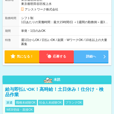
東京都世田谷区桜上水
アシストワーク株式会社
シフト制
勤務時間
1日あたりの実働時間：最大15時間/日 ＜1週間の勤務例＞週3回
勤務 勤務：月・水・金 休み：火・木・土・日 好きな時にお仕事
可能です！ ※1日あたりの最大実働時間は日勤、夜勤共に勤務し
単発・1日のみOK
期間
た時間になります。
週1日からOK / 日払いOK / 副業・WワークOK / 10名以上の大量
特徴
募集
気になる！
応募する
詳細へ
未読
給与即払いOK！高時給！土日休み！仕分け・検
品作業
派遣
職種未経験OK
社会人未経験OK
ブランクOK
WEB登録・面接OK