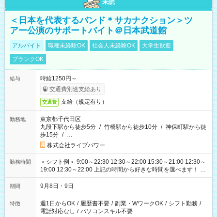
未読
＜日本を代表するバンド＊サカナクション＞ツ
アー公演のサポートバイト＠日本武道館
アルバイト
職種未経験OK
社会人未経験OK
大学生歓迎
ブランクOK
時給1250円～
給与
交通費別途支給あり
支給（規定有り）
交通費
東京都千代田区
勤務地
九段下駅から徒歩5分
/
竹橋駅から徒歩10分
/
神保町駅から徒
歩15分
/
…
株式会社ライブパワー
＜シフト例＞ 9:00～22:30 12:30～22:00 15:30～21:00 12:30～
勤務時間
19:00 12:30～22:00 上記の時間から好きな時間を選べます！ ※
時間は変更となる可能性があります
9月8日・9日
期間
週1日からOK
/
履歴書不要
/
副業・WワークOK
/
シフト勤務
/
特徴
電話対応なし
/
パソコンスキル不要