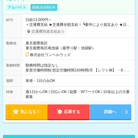
アルバイト
職種未経験OK
日給13,000円～
給与
＋交通費支給 ★交通費全額支給！ ┗案件により規定あり ★日払
いOK！（規定あり） ┗働いたその日に現金GET♪ お仕事後はコ
交通費別途支給あり
ンビニATMから 日払い分を引き落とせます！ 【試用期間】試
用期間なし
東京都豊島区
勤務地
東京都豊島区南池袋（最寄り駅：池袋駅）
株式会社ワンベルウッズ
勤務時間は指定なし
勤務時間
変形労働時間制 想定労働時間160時間/月 【シフト例】 ・8：00
～21：00
単発・1日のみOK
期間
週1日からOK / 日払いOK / 副業・WワークOK / 10名以上の大量
特徴
募集
気になる！
応募する
詳細へ