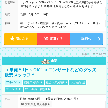
＜シフト例＞ 7:00～23:00 13:30～22:00 上記の時間から好きな
勤務時間
時間を選べます！ ※時間は変更となる可能性があります
急募！8月15日・16日
期間
週1日からOK
/
履歴書不要
/
副業・WワークOK
/
シフト勤務
/
特徴
電話対応なし
/
パソコンスキル不要
気になる！
応募する
詳細へ
掲載日：2026.08.07
未読
＜単発＊1日～OK！＞コンサートなどのグッズ
販売スタッフ＊
アルバイト
職種未経験OK
社会人未経験OK
大学生歓迎
ブランクOK
WEB登録・面接OK
日給1万5000円～ ■最大で日給2万8500円！
給与
交通費別途支給あり