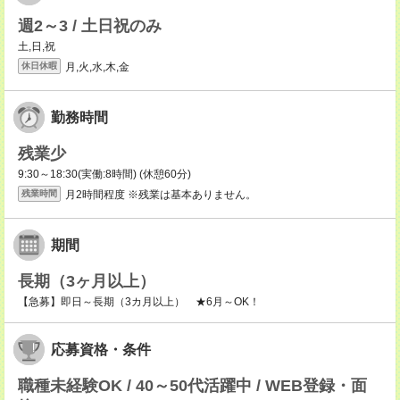
週2～3 / 土日祝のみ
土,日,祝
月,火,水,木,金
休日休暇
勤務時間
残業少
9:30～18:30(実働:8時間) (休憩60分)
月2時間程度 ※残業は基本ありません。
残業時間
期間
長期（3ヶ月以上）
【急募】即日～長期（3カ月以上） ★6月～OK！
応募資格・条件
職種未経験OK / 40～50代活躍中 / WEB登録・面