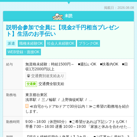
掲載日：2026.08.08
未読
説明会参加で全員に【現金2千円相当プレゼン
ト】生活のお手伝い
派遣
職種未経験OK
社会人未経験OK
ブランクOK
WEB登録・面接OK
無資格未経験：時給1500円～ ■週払いOK ■扶養内OK ■日
給与
収1万2000円以上
交通費別途支給あり
交通費全額支給
交通費
東京都台東区
勤務地
浅草駅
/
三ノ輪駅
/
上野御徒町駅
/
…
≪自宅からドアtoドアで30分以内！≫ご希望の勤務地を紹介
します。
9:00～18:00（休憩60分） ■ご希望があれば下記シフトもOK！
勤務時間
早番 7:00～16:00 遅番 10:00～19:00 「家族と休みを合わせた
い」 「余裕を持って夕飯の準備がしたい」 「できれば残業はし
たくない」 など、ご希望を教えてくださいね。 ※Wワーク希望