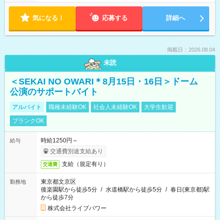
気になる！
応募する
詳細へ
掲載日：2026.08.04
未読
＜SEKAI NO OWARI＊8月15日・16日＞ドーム
公演のサポートバイト
アルバイト
職種未経験OK
社会人未経験OK
大学生歓迎
ブランクOK
時給1250円～
給与
交通費別途支給あり
支給（規定有り）
交通費
東京都文京区
勤務地
後楽園駅から徒歩5分
/
水道橋駅から徒歩5分
/
春日(東京都)駅
から徒歩7分
株式会社ライブパワー