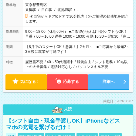
東京都豊島区
勤務地
巣鴨駅
/
目白駅
/
北池袋駅
/
…
≪自宅からドアtoドアで30分以内！≫ご希望の勤務地を紹介
します。
9:00～18:00（休憩60分） ■ご希望があれば下記シフトもOK！
勤務時間
早番 7:00～16:00 遅番 10:00～19:00 夜勤 16:30～翌9:30 「家族
と休みを合わせたい」 「余裕を持って夕飯の準備がしたい」
「できれば残業はしたくない」 など、ご希望を教えてください
【8月中のスタートOK！急募！】2カ月～ ■ご応募から最短2～
期間
ね。 ※Wワーク希望の方へ 今ご覧のお仕事で希望する勤務時間
3日後に就業が可能です！
と、もう1つのお仕事の勤務時間。 合計で週40時間を超える場
合は応募できません。
履歴書不要
/
40～50代活躍中
/
服装自由
/
シフト勤務
/
10名以
特徴
上の大量募集
/
電話対応なし
/
パソコンスキル不要
気になる！
応募する
詳細へ
掲載日：2026.08.07
未読
【シフト自由・現金手渡しOK】iPhoneなどス
マホの充電を繋げるだけ！