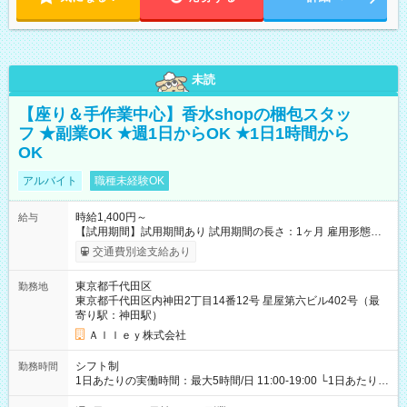
未読
【座り＆手作業中心】香水shopの梱包スタッ
フ ★副業OK ★週1日からOK ★1日1時間から
OK
アルバイト
職種未経験OK
時給1,400円～
給与
【試用期間】試用期間あり 試用期間の長さ：1ヶ月 雇用形態、
給与は本採用時と同じです。
交通費別途支給あり
東京都千代田区
勤務地
東京都千代田区内神田2丁目14番12号 星屋第六ビル402号（最
寄り駅：神田駅）
Ａｌｌｅｙ株式会社
シフト制
勤務時間
1日あたりの実働時間：最大5時間/日 11:00-19:00 └1日あたりの
実働時間：1-5時間 └上記の時間帯内であれば、いつでも勤務可