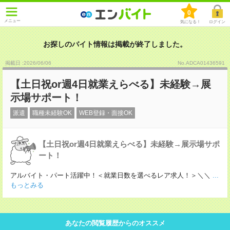
0
メニュー
気になる！
ログイン
お探しのバイト情報は掲載が終了しました。
掲載日 :2026
/
06
/
06
No.ADCA01436591
【土日祝or週4日就業えらべる】未経験→展
示場サポート！
派遣
職種未経験OK
WEB登録・面接OK
【土日祝or週4日就業えらべる】未経験→展示場サポ
ート！
アルバイト・パート活躍中！＜就業日数を選べるレア求人！＞＼＼
...
もっとみる
あなたの閲覧履歴からのオススメ