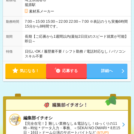
埼玉県熊谷市
勤務地
籠原駅
素材系メーカー
7:00～15:00 15:00～22:00 22:00～7:00 ※表記のうち実働6時間
勤務時間
15分から8時間です。
長期【ご応募から1週間以内(最短2日目)のスピード就業が可能】
期間
即日～
日払いOK
/
履歴書不要
/
シフト勤務
/
電話対応なし
/
パソコン
特徴
スキル不要
気になる！
応募する
詳細へ
編集部イチオシ
【完全在宅！】難しい業務なし＆電話なし！ゆっくりの11
時～時短＊データ入力・事務、＜SEKAI NO OWARI＊8月15
日・16日＞ドーム公演のサポートバイトなど
(8/7UP!)