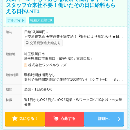
スタッフ☆来社不要！働いたその日に給料もら
える日払い/T1
アルバイト
職種未経験OK
日給13,000円～
給与
＋交通費支給 ★交通費全額支給！ ┗案件により規定あり ★日払
いOK！（規定あり） ┗働いたその日に現金GET♪ お仕事後はコ
交通費別途支給あり
ンビニATMから 日払い分を引き落とせます！ 【試用期間】試
用期間なし
埼玉県川口市
勤務地
埼玉県川口市東川口（最寄り駅：東川口駅）
株式会社ワンベルウッズ
勤務時間は指定なし
勤務時間
変形労働時間制 想定労働時間160時間/月 【シフト例】 ・8：00
～21：00
単発・1日のみOK
期間
週1日からOK / 日払いOK / 副業・WワークOK / 10名以上の大量
特徴
募集
気になる！
応募する
詳細へ