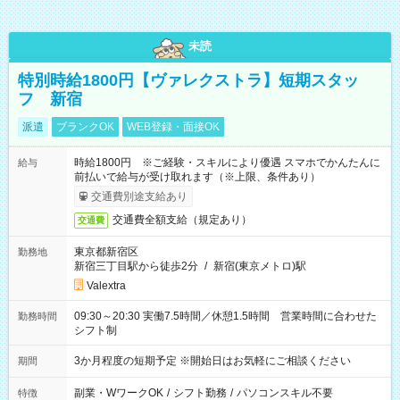
未読
特別時給1800円【ヴァレクストラ】短期スタッ
フ 新宿
派遣
ブランクOK
WEB登録・面接OK
時給1800円 ※ご経験・スキルにより優遇 スマホでかんたんに
給与
前払いで給与が受け取れます（※上限、条件あり）
交通費別途支給あり
交通費全額支給（規定あり）
交通費
東京都新宿区
勤務地
新宿三丁目駅から徒歩2分
/
新宿(東京メトロ)駅
Valextra
09:30～20:30 実働7.5時間／休憩1.5時間 営業時間に合わせた
勤務時間
シフト制
3か月程度の短期予定 ※開始日はお気軽にご相談ください
期間
副業・WワークOK
/
シフト勤務
/
パソコンスキル不要
特徴