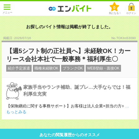
0
メニュー
気になる！
ログイン
お探しのバイト情報は掲載が終了しました。
掲載日 :2026
/
07
/
16
No.TOKImS3090
【週5シフト制の正社員へ】未経験OK！カー
リース会社本社で一般事務＊福利厚生〇
紹介予定派遣
職種未経験OK
ブランクOK
WEB登録・面接OK
家族手当やランチ補助、誕プレ…大手ならでは！福
利厚生充実
【保険継続に関する事務サポート】お客様は法人企業×担当の方○
...
もっとみる
あなたの閲覧履歴からのオススメ