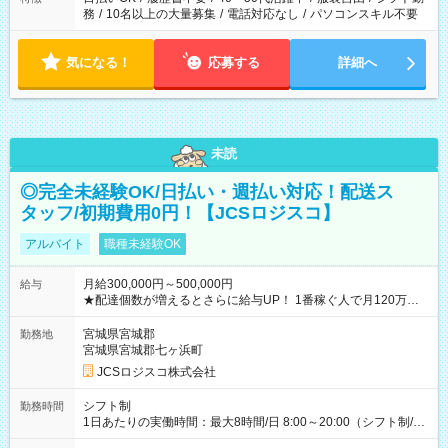
務
/
10名以上の大量募集
/
電話対応なし
/
パソコンスキル不要
気になる！
応募する
詳細へ
未読
◎完全未経験OK/日払い・週払い対応！配送ス
タッフ/初期費用0円！【JCSロジスコ】
アルバイト
職種未経験OK
月給300,000円～500,000円
給与
★配達個数が増えるとさらに給与UP！ 1番稼ぐ人で月120万ほ
ど！ ・主要都市エリア 月収55万円／週5日稼働 月収65万~112
万円／週6日稼働 ・地方郊外エリア 月収40万円／週5日稼働 月
宮城県宮城郡
勤務地
収40万円~50万円／週6日稼働 ＜モデルイメージ＞ ■月収50万
宮城県宮城郡七ヶ浜町
円 (27歳男性/江東区在住)※元建築関係 1日150個配達×25日勤務
JCSロジスコ株式会社
(日休み) ■月収80万円(43歳男性/墨田区在住)※元営業 1日200個
配達×25日勤務(月休み) 【試用期間】試用期間なし
シフト制
勤務時間
1日あたりの実働時間：最大8時間/日 8:00～20:00（シフト制/実
働8時間） ※週5日勤務（場所次第では週4も有り） ※配達状況