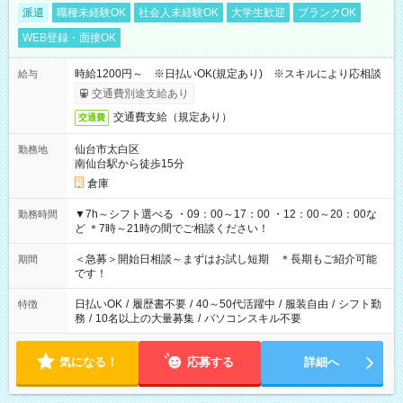
派遣
職種未経験OK
社会人未経験OK
大学生歓迎
ブランクOK
WEB登録・面接OK
時給1200円～ ※日払いOK(規定あり) ※スキルにより応相談
給与
交通費別途支給あり
交通費支給（規定あり）
交通費
仙台市太白区
勤務地
南仙台駅から徒歩15分
倉庫
▼7h～シフト選べる ・09：00～17：00 ・12：00～20：00な
勤務時間
ど ＊7時～21時の間でご相談ください！
＜急募＞開始日相談～まずはお試し短期 ＊長期もご紹介可能
期間
です！
日払いOK
/
履歴書不要
/
40～50代活躍中
/
服装自由
/
シフト勤
特徴
務
/
10名以上の大量募集
/
パソコンスキル不要
気になる！
応募する
詳細へ