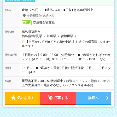
時給1750円～ ■週払いOK ■日収1万4000円以上
給与
交通費別途支給あり
交通費全額支給
交通費
福島県福島市
勤務地
福島(福島県)駅
/
卸町駅
/
曽根田駅
/
…
【自宅からドアtoドアで30分以内】お近くの保育園でのお仕
事です！
【日勤のみ】9:00～18:00（休憩60分） ■ご希望があればその他
勤務時間
シフトもOK！ （例）8:30～17:30 10:00～19:00 など
「家族とお休みを合わせたい」 「余裕を持って夕飯の準備がし
たい」 「できれば残業はしたくない」 など、ご希望があれば教
2ヶ月～ ■ご応募から最短3日後に開始可能 9月～、10月スタ
期間
えてくださいね。 ※Wワーク希望の方へ 今ご覧のお仕事で希望
ートもOK！
する勤務時間と、もう1つのお仕事の勤務時間。 合計で週40時
間を超える場合は応募できません
履歴書不要
/
40～50代活躍中
/
服装自由
/
シフト勤務
/
10名以
特徴
上の大量募集
/
電話対応なし
/
パソコンスキル不要
気になる！
応募する
詳細へ