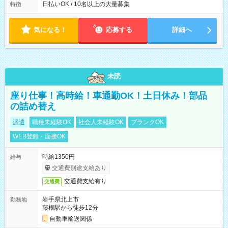
によって時間外での勤務可能性有り ※案件により多少の前後あ
日払いOK / 10名以上の大量募集
特徴
り ※配達が完了次第、帰社OKです
気になる！
応募する
詳細へ
未読
座り仕事！高時給！車通勤OK！土日休み！部品
の詰め替え
派遣
職種未経験OK
社会人未経験OK
ブランクOK
WEB登録・面接OK
時給1350円
給与
交通費別途支給あり
交通費支給有り
交通費
岩手県北上市
勤務地
藤根駅から徒歩12分
自動車輸送関係