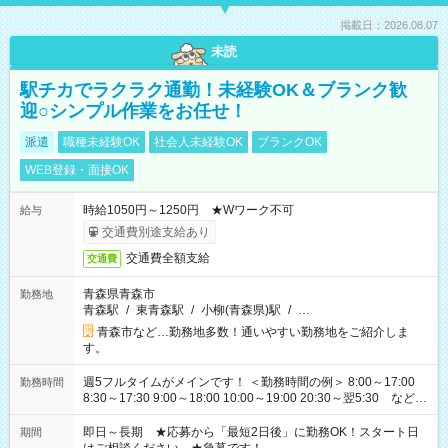
掲載日：2026.08.07
未読
駅チカでラクラク通勤！未経験OK＆ブランク歓
迎○シンプル作業をお任せ！
派遣
職種未経験OK
社会人未経験OK
ブランクOK
WEB登録・面接OK
時給1050円～1250円 ★Wワーク不可
給与
交通費別途支給あり
交通費全額支給
交通費
青森県青森市
勤務地
青森駅
/
東青森駅
/
小柳(青森県)駅
/
…
青森市など…勤務地多数！通いやすい勤務地をご紹介しま
す。
週5フルタイムがメインです！ ＜勤務時間の例＞ 8:00～17:00
勤務時間
8:30～17:30 9:00～18:00 10:00～19:00 20:30～翌5:30 など ★
その他にも勤務時間多数！ 日勤のみ、残業なし、交替制など
ご希望を教えてください！
即日～長期 ★応募から「最短2日後」に勤務OK！スタート日
期間