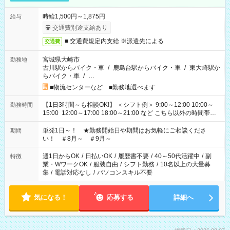
時給1,500円～1,875円
給与
交通費別途支給あり
■ 交通費規定内支給 ※派遣先による
交通費
宮城県大崎市
勤務地
古川駅からバイク・車
/
鹿島台駅からバイク・車
/
東大崎駅か
らバイク・車
/
…
■物流センターなど ■勤務地選べます
【1日3時間～も相談OK!】 ＜シフト例＞ 9:00～12:00 10:00～
勤務時間
15:00 12:00～17:00 18:00～21:00 など こちら以外の時間帯も
お気軽にご相談ください！
単発1日～！ ★勤務開始日や期間はお気軽にご相談くださ
期間
い！ ＃8月～ ＃9月～
週1日からOK
/
日払いOK
/
履歴書不要
/
40～50代活躍中
/
副
特徴
業・WワークOK
/
服装自由
/
シフト勤務
/
10名以上の大量募
集
/
電話対応なし
/
パソコンスキル不要
気になる！
応募する
詳細へ