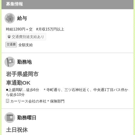
募集情報
給与
時給1280円＋交 #月収15万円以上
交通費別途支給あり
全額支給
交通費
勤務地
岩手県盛岡市
車通勤OK
■上盛岡駅…徒歩6分 ＊寺町通り、三ツ石神社近く、中央通1丁目バス停か
ら徒歩10分
カーリース会社の本社＊保険部門
勤務曜日
土日祝休