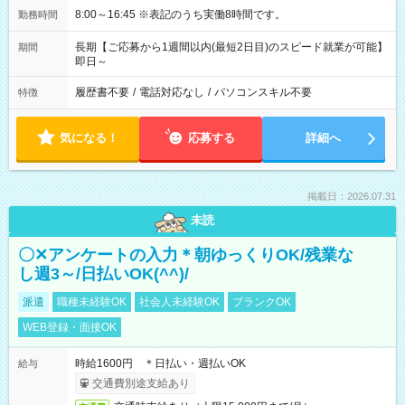
8:00～16:45 ※表記のうち実働8時間です。
勤務時間
長期【ご応募から1週間以内(最短2日目)のスピード就業が可能】
期間
即日～
履歴書不要
/
電話対応なし
/
パソコンスキル不要
特徴
気になる！
応募する
詳細へ
掲載日：2026.07.31
未読
〇✕アンケートの入力＊朝ゆっくりOK/残業な
し週3～/日払いOK(^^)/
派遣
職種未経験OK
社会人未経験OK
ブランクOK
WEB登録・面接OK
時給1600円 ＊日払い・週払いOK
給与
交通費別途支給あり