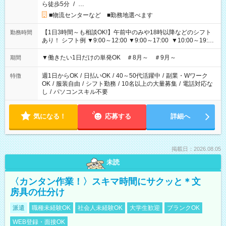
ら徒歩5分
/
…
■物流センターなど ■勤務地選べます
【1日3時間～も相談OK!】午前中のみや18時以降などのシフト
勤務時間
あり！ シフト例 ▼9:00～12:00 ▼9:00～17:00 ▼10:00～19:00
▼18:00～21:00
▼働きたい1日だけの単発OK ＃8月～ ＃9月～
期間
週1日からOK
/
日払いOK
/
40～50代活躍中
/
副業・Wワーク
特徴
OK
/
服装自由
/
シフト勤務
/
10名以上の大量募集
/
電話対応な
し
/
パソコンスキル不要
気になる！
応募する
詳細へ
掲載日：2026.08.05
未読
〈カンタン作業！〉スキマ時間にサクッと＊文
房具の仕分け
派遣
職種未経験OK
社会人未経験OK
大学生歓迎
ブランクOK
WEB登録・面接OK