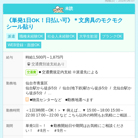
掲載日：2026.08.07
未読
《単発1日OK！日払い可》＊文房具のモクモク
シール貼り
派遣
職種未経験OK
社会人未経験OK
大学生歓迎
ブランクOK
WEB登録・面接OK
時給1,500円～1,875円
給与
交通費別途支給あり
■ 交通費規定内支給 ※派遣先による
交通費
仙台市青葉区
勤務地
仙台駅から徒歩5分
/
仙台(地下鉄)駅から徒歩5分
/
北仙台駅か
ら徒歩5分
/
…
■物流センターなど ■勤務地選べます
＜1日3時間～OK！＞ ▼ 例えば… ▼ 15:00～18:00 15:00～
勤務時間
22:00 17:00～22:00 など こちら以外の時間もお気軽にご相談く
ださい！
単発1日～！ ★勤務開始日や期間はお気軽にご相談くださ
期間
い！ ＃8月～ ＃9月～