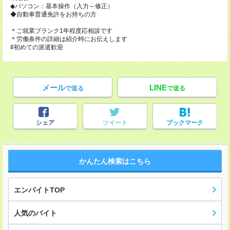
◆パソコン：基本操作（入力～修正）
◆自動車普通免許をお持ちの方
＊ご就業ブランク1年程度応相談です
＊労働条件の詳細は紹介時にお伝えします
#初めての派遣歓迎
メール
LINE
で送る
で送る
シェア
ツイート
ブックマーク
かんたん検索はこちら
エンバイトTOP
人気のバイト