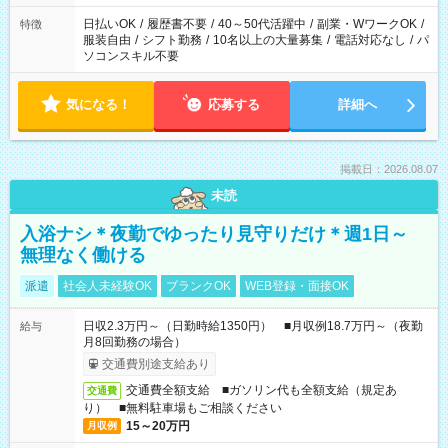
日払いOK
/
履歴書不要
/
40～50代活躍中
/
副業・WワークOK
/
特徴
服装自由
/
シフト勤務
/
10名以上の大量募集
/
電話対応なし
/
パ
ソコンスキル不要
気になる！
応募する
詳細へ
掲載日：2026.08.07
未読
入浴ナシ＊夜勤でゆったり見守りだけ＊週1日～
無理なく働ける
派遣
社会人未経験OK
ブランクOK
WEB登録・面接OK
日収2.3万円～（日勤時給1350円） ■月収例18.7万円～（夜勤
給与
月8回勤務の場合）
交通費別途支給あり
交通費全額支給 ■ガソリン代も全額支給（規定あ
交通費
り） ■無料駐車場もご相談ください
15～20万円
月収例