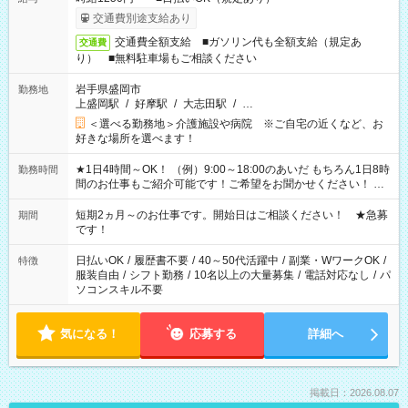
交通費別途支給あり
交通費全額支給 ■ガソリン代も全額支給（規定あ
交通費
り） ■無料駐車場もご相談ください
岩手県盛岡市
勤務地
上盛岡駅
/
好摩駅
/
大志田駅
/
…
＜選べる勤務地＞介護施設や病院 ※ご自宅の近くなど、お
好きな場所を選べます！
★1日4時間～OK！ （例）9:00～18:00のあいだ もちろん1日8時
勤務時間
間のお仕事もご紹介可能です！ご希望をお聞かせください！ ★
家庭の都合でお休みが必要な場合も遠慮なくご相談ください。
※週最低15時間以上の勤務が必要です
短期2ヵ月～のお仕事です。開始日はご相談ください！ ★急募
期間
です！
日払いOK
/
履歴書不要
/
40～50代活躍中
/
副業・WワークOK
/
特徴
服装自由
/
シフト勤務
/
10名以上の大量募集
/
電話対応なし
/
パ
ソコンスキル不要
気になる！
応募する
詳細へ
掲載日：2026.08.07