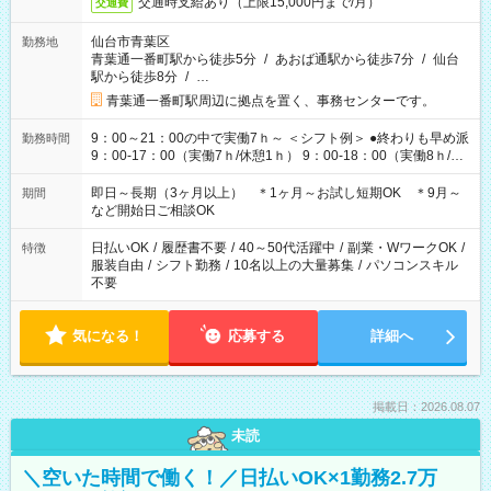
交通時支給あり（上限15,000円まで/月）
交通費
仙台市青葉区
勤務地
青葉通一番町駅から徒歩5分
/
あおば通駅から徒歩7分
/
仙台
駅から徒歩8分
/
…
青葉通一番町駅周辺に拠点を置く、事務センターです。
9：00～21：00の中で実働7ｈ～ ＜シフト例＞ ●終わりも早め派
勤務時間
9：00-17：00（実働7ｈ/休憩1ｈ） 9：00-18：00（実働8ｈ/休
憩1ｈ） 10：00-19：00（実働8ｈ/休憩1ｈ） ●朝ゆっくり派
11：00-20：00（実働8ｈ/休憩1ｈ） 12：00-20：00（実働7ｈ/
即日～長期（3ヶ月以上） ＊1ヶ月～お試し短期OK ＊9月～
期間
休憩1ｈ） 12：00-21：00（実働8ｈ/休憩1ｈ） 13：00-22：
など開始日ご相談OK
00（実働8ｈ/休憩1ｈ） ＊時間帯固定OK
日払いOK
/
履歴書不要
/
40～50代活躍中
/
副業・WワークOK
/
特徴
服装自由
/
シフト勤務
/
10名以上の大量募集
/
パソコンスキル
不要
気になる！
応募する
詳細へ
掲載日：2026.08.07
未読
＼空いた時間で働く！／日払いOK×1勤務2.7万