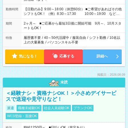
【日勤のみ】9:00～18:00（休憩60分） ■ご希望があればその他
勤務時間
シフトもOK！ （例）8:30～17:30 10:00～19:00 など
「家族とお休みを合わせたい」 「できれば残業はしたくない」
など、あなたのご希望に沿ったお仕事をご紹介します！ ※Wワ
2ヶ月～ ■ご応募から最短3日後に開始可能 9月～、10月スタ
期間
ーク希望の方へ 今ご覧のお仕事で希望する勤務時間と、もう1つ
ートもOK！
のお仕事の勤務時間。 合計で週40時間を超える場合は応募でき
ません
履歴書不要
/
40～50代活躍中
/
服装自由
/
シフト勤務
/
10名以
特徴
上の大量募集
/
パソコンスキル不要
気になる！
応募する
詳細へ
掲載日：2026.08.09
未読
＜経験ナシ・資格ナシOK！＞小さめデイサービ
スで送迎や見守りなど！
派遣
職種未経験OK
社会人未経験OK
ブランクOK
WEB登録・面接OK
時給1250円～ ■日払いOK（規定あり）
給与