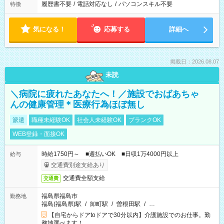
履歴書不要
/
電話対応なし
/
パソコンスキル不要
特徴
気になる！
応募する
詳細へ
掲載日：2026.08.07
未読
＼病院に疲れたあなたへ！／施設でおばあちゃ
んの健康管理＊医療行為ほぼ無し
派遣
職種未経験OK
社会人未経験OK
ブランクOK
WEB登録・面接OK
時給1750円～ ■週払いOK ■日収1万4000円以上
給与
交通費別途支給あり
交通費全額支給
交通費
福島県福島市
勤務地
福島(福島県)駅
/
卸町駅
/
曽根田駅
/
…
【自宅からドアtoドアで30分以内】介護施設でのお仕事。勤
務地選べます！