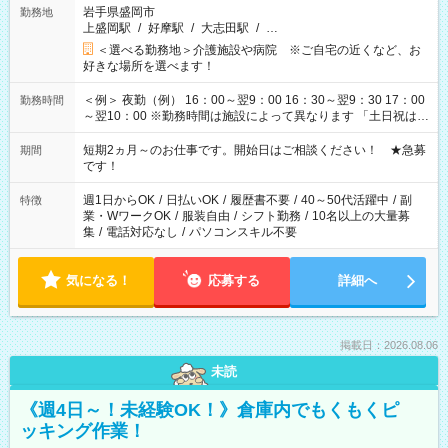
岩手県盛岡市
勤務地
上盛岡駅
/
好摩駅
/
大志田駅
/
…
＜選べる勤務地＞介護施設や病院 ※ご自宅の近くなど、お
好きな場所を選べます！
＜例＞ 夜勤（例） 16：00～翌9：00 16：30～翌9：30 17：00
勤務時間
～翌10：00 ※勤務時間は施設によって異なります 「土日祝は休
みたい」 「しっかり稼ぎたい」 「もう少し遅い時間から始めた
い」など ご希望にあったお仕事をご案内いたします。 ※未経験
短期2ヵ月～のお仕事です。開始日はご相談ください！ ★急募
期間
の方の場合は1～2ヶ月間は日中での仕事を経験いただき、 お
です！
仕事に慣れてからの夜勤になります。 ★家庭の都合でお休みが
必要な場合も遠慮なくご相談ください。
週1日からOK
/
日払いOK
/
履歴書不要
/
40～50代活躍中
/
副
特徴
業・WワークOK
/
服装自由
/
シフト勤務
/
10名以上の大量募
集
/
電話対応なし
/
パソコンスキル不要
気になる！
応募する
詳細へ
掲載日：2026.08.06
未読
《週4日～！未経験OK！》倉庫内でもくもくピ
ッキング作業！