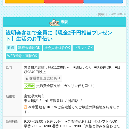
掲載日：2026.08.08
未読
説明会参加で全員に【現金2千円相当プレゼン
ト】生活のお手伝い
派遣
職種未経験OK
社会人未経験OK
ブランクOK
WEB登録・面接OK
無資格未経験：時給1230円～ ■週払いOK ■扶養内OK ■日
給与
収9840円以上
交通費別途支給あり
交通費全額支給（ガソリン代もOK！）
交通費
宮城県大崎市
勤務地
東大崎駅
/
中山平温泉駅
/
池月駅
/
…
≪車通勤もOK！≫ご自宅近くでご希望の勤務地を紹介しま
す。
9:00～18:00（休憩60分） ■ご希望があれば下記シフトもOK！
勤務時間
早番 7:00～16:00 遅番 10:00～19:00 「家族と休みを合わせた