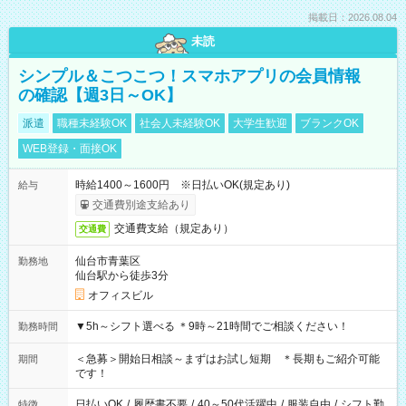
掲載日：2026.08.04
未読
シンプル＆こつこつ！スマホアプリの会員情報
の確認【週3日～OK】
派遣
職種未経験OK
社会人未経験OK
大学生歓迎
ブランクOK
WEB登録・面接OK
時給1400～1600円 ※日払いOK(規定あり)
給与
交通費別途支給あり
交通費支給（規定あり）
交通費
仙台市青葉区
勤務地
仙台駅から徒歩3分
オフィスビル
▼5h～シフト選べる ＊9時～21時間でご相談ください！
勤務時間
＜急募＞開始日相談～まずはお試し短期 ＊長期もご紹介可能
期間
です！
日払いOK
/
履歴書不要
/
40～50代活躍中
/
服装自由
/
シフト勤
特徴