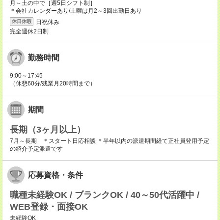
月～土の中で［週5日シフト制］
＊会社カレンダーあり/土曜は月2～3回出勤日あり
日祝休み
休日休暇
完全週休2日制
勤務時間
9:00～17:45
（休憩60分/残業月20時間まで）
期間
長期（3ヶ月以上）
7月～長期 ＊スタート日応相談 ＊半年以内の派遣期間経て正社員登用予定
の紹介予定派遣です
応募資格・条件
職種未経験OK / ブランクOK / 40～50代活躍中 /
WEB登録・面接OK
未経験OK