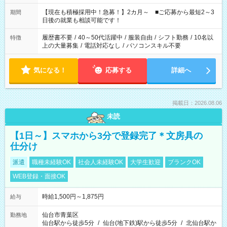
い」 「余裕を持って夕飯の準備がしたい」 「できれば残業はし
たくない」 など、ご希望を教えてくださいね。 ※Wワーク希望
【現在も積極採用中！急募！】2カ月～ ■ご応募から最短2～3
期間
の方へ 今ご覧のお仕事で希望する勤務時間と、もう1つのお仕事
日後の就業も相談可能です！
の勤務時間。 合計で週40時間を超える場合は応募できません。
履歴書不要
/
40～50代活躍中
/
服装自由
/
シフト勤務
/
10名以
特徴
上の大量募集
/
電話対応なし
/
パソコンスキル不要
気になる！
応募する
詳細へ
掲載日：2026.08.06
未読
【1日～】スマホから3分で登録完了＊文房具の
仕分け
派遣
職種未経験OK
社会人未経験OK
大学生歓迎
ブランクOK
WEB登録・面接OK
時給1,500円～1,875円
給与
仙台市青葉区
勤務地
仙台駅から徒歩5分
/
仙台(地下鉄)駅から徒歩5分
/
北仙台駅か