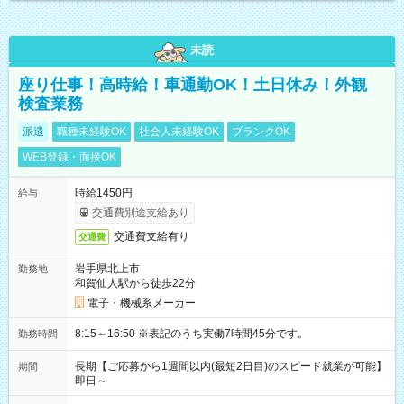
未読
座り仕事！高時給！車通勤OK！土日休み！外観
検査業務
派遣
職種未経験OK
社会人未経験OK
ブランクOK
WEB登録・面接OK
時給1450円
給与
交通費別途支給あり
交通費支給有り
交通費
岩手県北上市
勤務地
和賀仙人駅から徒歩22分
電子・機械系メーカー
8:15～16:50 ※表記のうち実働7時間45分です。
勤務時間
長期【ご応募から1週間以内(最短2日目)のスピード就業が可能】
期間
即日～