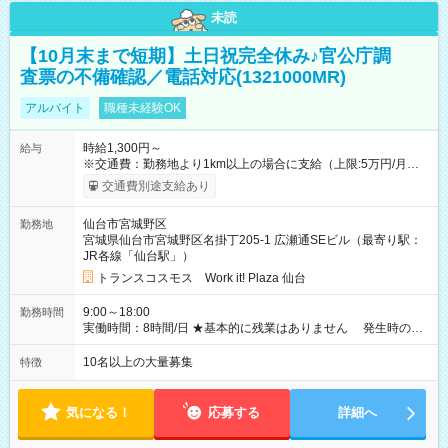
未読
【10月末まで短期】土日祝完全休み♪官公庁調
査票の不備確認／電話対応(1321000MR)
アルバイト
職種未経験OK
時給1,300円～
給与
※交通費：勤務地より1km以上の場合に支給（上限:5万円/月・
2,500円/日） ※残業代：残業発生時は1分単位で支給 ※研修中の
交通費別途支給あり
給与変動なし ＜ 収入例 ＞ ■週5日勤務の場合… 月収22万8,800
円以上可能 ※交通費別途支給 （時給1,300円×8時間×22日） ■週
仙台市宮城野区
勤務地
4日勤務の場合… 月収16万6,400円以上可能 ※交通費別途支給
宮城県仙台市宮城野区名掛丁205-1 広瀬通SEビル（最寄り駅：
（時給1,300円×8時間×16日） 【試用期間】試用期間なし
JR各線「仙台駅」）
トランスコスモス Work it! Plaza 仙台
9:00～18:00
勤務時間
実働時間：8時間/日 ★基本的に残業はありません 発生時の残
業代は1分単位で支給いたします
10名以上の大量募集
特徴
気になる！
応募する
詳細へ