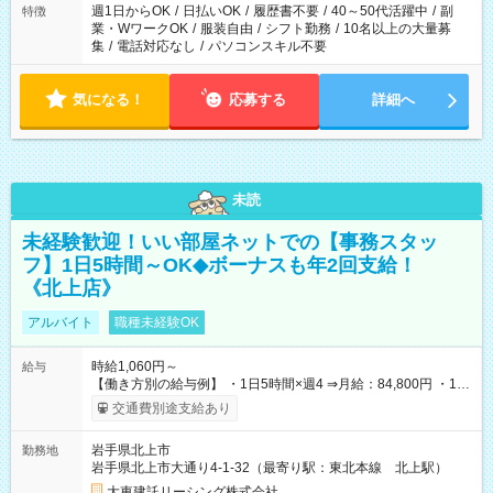
週1日からOK
/
日払いOK
/
履歴書不要
/
40～50代活躍中
/
副
特徴
業・WワークOK
/
服装自由
/
シフト勤務
/
10名以上の大量募
集
/
電話対応なし
/
パソコンスキル不要
気になる！
応募する
詳細へ
未読
未経験歓迎！いい部屋ネットでの【事務スタッ
フ】1日5時間～OK◆ボーナスも年2回支給！
《北上店》
アルバイト
職種未経験OK
時給1,060円～
給与
【働き方別の給与例】 ・1日5時間×週4 ⇒月給：84,800円 ・1日
8時間×週5 ⇒月給：169,600円 ☆ライフスタイルに合わせて柔軟
交通費別途支給あり
に働けます！ 《昇給》 あり※会社業績による 《賞与》 年2回あ
り※会社業績による 《プラスで支給される手当》 ●交通費(上限
岩手県北上市
勤務地
月4万円) ●資格手当(宅地建物取引士：1万円/月) 【試用期間】試
岩手県北上市大通り4-1-32（最寄り駅：東北本線 北上駅）
用期間なし
大東建託リーシング株式会社