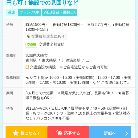
円も可！施設での見回りなど
派遣
ブランクOK
WEB登録・面接OK
時給1500円～ 夜勤時給1820円～ 日収2.7万円～（夜勤時給
給与
1820円×15h）
交通費別途支給あり
交通費全額支給
交通費
宮城県大崎市
勤務地
古川駅
/
東大崎駅
/
川渡温泉駅
/
…
介護施設や病院 ※ご自宅近辺からご案内可能
≪シフト例≫ 10:00～15:00（実働5時間） 12:00～17:00（実働
勤務時間
5時間） 17:00～翌10:00（実働15時間）など ご希望に応じて、
働く時間は調整できます！ お気軽に担当へ相談ください！
3ヵ月までの短期 ※職場が気に入れば、長期もOK！ ★急募！
期間
即日勤務もOK！
週1日からOK
/
日払いOK
/
履歴書不要
/
40～50代活躍中
/
副
特徴
業・WワークOK
/
シフト勤務
/
10名以上の大量募集
/
電話対応
なし
/
パソコンスキル不要
気になる！
応募する
詳細へ