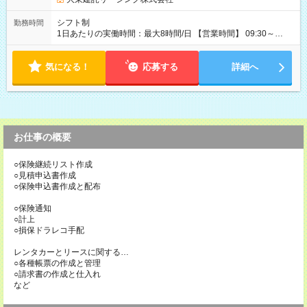
シフト制
勤務時間
1日あたりの実働時間：最大8時間/日 【営業時間】 09:30～
18:30 ★上記時間内で1日5時間～勤務OK ＼ライフスタイルに合
わせて働けます／ ・土日祝だけの勤務 ・短時間勤務 など お気
気になる！
軽にご相談ください！ ◆1か月ごとのシフト提出制 ◆業務特性お
応募する
詳細へ
よび秘密保持の観点から副業・Wワークはご遠慮いただいてお
ります。
お仕事の概要
○保険継続リスト作成
○見積申込書作成
○保険申込書作成と配布
○保険通知
○計上
○損保ドラレコ手配
レンタカーとリースに関する…
○各種帳票の作成と管理
○請求書の作成と仕入れ
など