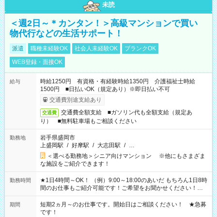
未読
＜週2日～＊カンタン！＞高級マンションで買い
物代行などの生活サポート！
派遣
職種未経験OK
社会人未経験OK
ブランクOK
WEB登録・面接OK
時給1250円 有資格・有経験時給1350円 介護福祉士時給
給与
1500円 ■日払いOK（規定あり）※即日払い不可
交通費別途支給あり
交通費全額支給 ■ガソリン代も全額支給（規定あ
交通費
り） ■無料駐車場もご相談ください
岩手県盛岡市
勤務地
上盛岡駅
/
好摩駅
/
大志田駅
/
…
＜選べる勤務地＞シニア向けマンション ※他にもさまざま
な施設をご紹介できます！
★1日4時間～OK！ （例）9:00～18:00のあいだ もちろん1日8時
勤務時間
間のお仕事もご紹介可能です！ご希望をお聞かせください！★
家庭の都合でお休みが必要な場合も遠慮なくご相談ください。
※週最低15時間以上の勤務が必要です
短期2ヵ月～のお仕事です。開始日はご相談ください！ ★急募
期間
です！