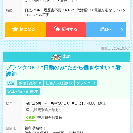
はご相談ください。★急募です！
日払いOK
/
履歴書不要
/
40～50代活躍中
/
電話対応なし
/
パソ
特徴
コンスキル不要
気になる！
応募する
詳細へ
掲載日：2026.08.07
未読
ブランクOK！"日勤のみ"だから働きやすい＊看
護師
派遣
職種未経験OK
社会人未経験OK
ブランクOK
WEB登録・面接OK
時給1750円～ ■週払いOK ■日収1万4000円以上
給与
交通費別途支給あり
交通費全額支給
交通費
福島県福島市
勤務地