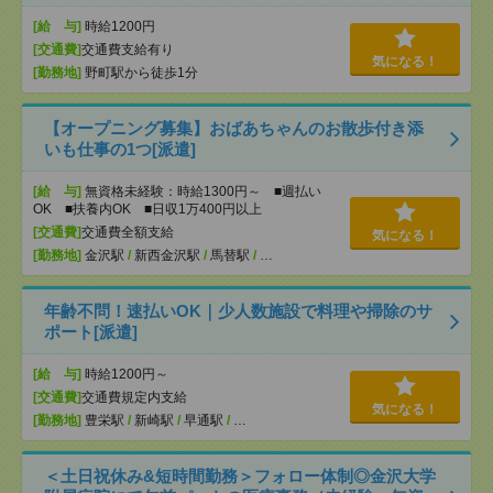
[給 与]
時給1200円
[交通費]
交通費支給有り
気になる！
[勤務地]
野町駅から徒歩1分
【オープニング募集】おばあちゃんのお散歩付き添
いも仕事の1つ[派遣]
[給 与]
無資格未経験：時給1300円～ ■週払い
OK ■扶養内OK ■日収1万400円以上
[交通費]
交通費全額支給
気になる！
[勤務地]
金沢駅
/
新西金沢駅
/
馬替駅
/
…
年齢不問！速払いOK｜少人数施設で料理や掃除のサ
ポート[派遣]
[給 与]
時給1200円～
[交通費]
交通費規定内支給
気になる！
[勤務地]
豊栄駅
/
新崎駅
/
早通駅
/
…
＜土日祝休み&短時間勤務＞フォロー体制◎金沢大学