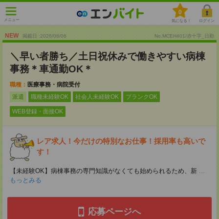
0
メニュー
気になる！
ログイン
NEW
掲載日 :2026
/
08
/
06
No.MCEH401/赤十字_日勤
＼早い者勝ち／土日祝休みで働きやすい病棟
事務＊車通勤OK＊
職種：
医療事務・病院受付
派遣
職種未経験OK
社会人未経験OK
ブランクOK
WEB登録・面接OK
レア求人！今だけの特別なお仕事！採用率も高いで
す！
【未経験OK】病棟事務の専門知識がなくても始められるため、新
...
もっとみる
応募ページへ