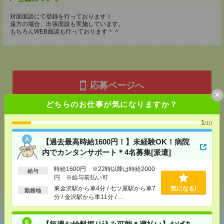
対面面談にて登録を行っております！
遠方の場合、出張面談も実施しています。
もちろんWEB面談も行っております＾＾
応募ページへ
×
どちらのお仕事が気になりますか？
気になる！
電話応募
1
/10
【過去最高時給1600円！】未経験OK！病院
内でカンタンサポート＊4名募集[派遣]
メール
LINE
で送る
で送る
時給1600円 ※22時以降は時給2000
給与
円 ※給与前払い可
東金沢駅から車4分 / 七ツ屋駅から車7
気になる!
シェア
ツイート
ブックマーク
勤務地
分 / 金沢駅から車11分 / …
【毎週お給料振り込み可能＊週払い】おばあ