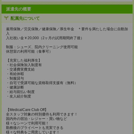
派遣先の概要
配属先について
雇用保険／労災保険／健康保険／厚生年金 ＊要件を満たした場合に自動加
入
入社祝い金￥20,000（2ヶ月の試用期間終了後）
制服：シューズ、院内クリーニング使用可能
休憩室の利用可能（食事可）
【充実した福利厚生】
・社会保険加入制度有
・交通費実費支給
・有給休暇
・制服貸与
・自宅で受講可能な資格取得支援有（無料）
・健康診断
・給与前払い制度
・友人紹介制度
【MedicalCare Club Off】
全スタッフ対象の特別優待も利用できます！
国内外の宿泊・レジャー・買い物など
様々なシーンで利用可能！
勤務後のプライベートも充実できる
様々な特典をご用意しています！