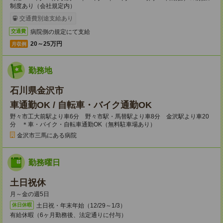
制度あり（会社規定内）
交通費別途支給あり
病院側の規定にて支給
交通費
20～25万円
月収例
勤務地
石川県金沢市
車通勤OK / 自転車・バイク通勤OK
野々市工大前駅より車6分 野々市駅・馬替駅より車8分 金沢駅より車20
分 ＊車・バイク・自転車通勤OK（無料駐車場あり）
金沢市三馬にある病院
勤務曜日
土日祝休
月～金の週5日
土日祝・年末年始（12/29～1/3）
休日休暇
有給休暇（6ヶ月勤務後、法定通りに付与）