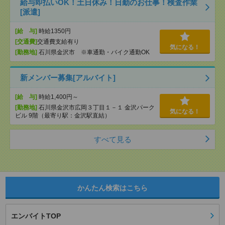
給与即払いOK！土日休み！日勤のお仕事！検査作業
[派遣]
[給 与]
時給1350円
[交通費]
交通費支給有り
気になる！
[勤務地]
石川県金沢市 ※車通勤・バイク通勤OK
新メンバー募集[アルバイト]
[給 与]
時給1,400円～
[勤務地]
石川県金沢市広岡３丁目１－１ 金沢パーク
気になる！
ビル 9階（最寄り駅：金沢駅直結）
すべて見る
かんたん検索はこちら
エンバイトTOP