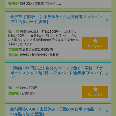
[勤務地]
西金沢駅
/
西泉駅
/
森本駅
/
…
金沢市【週2日～】ホテルライクな高齢者マンション
で生活サポート[派遣]
[給 与]
無資格未経験：時給1350円～ 経験者：
時給1400円～ ★日払い／週払い制度あり（月払
いも選べます）※稼働開始時は手続き完了次第のお
支払いとなります。
気になる！
[交通費]
交通費全額支給※規定有
[勤務地]
金沢駅
/
新西金沢駅
/
馬替駅
/
…
【時給1300円以上】自分のペースで働く！学校ICTサ
ポートスタッフ/週2日～/アルバイト/金沢市[アルバイ
ト]
[給 与]
時給1,300円～
[勤務地]
石川県金沢市
気になる！
給与即払いOK！土日休み！日勤のお仕事！検品・ラ
ベル貼りなど[派遣]