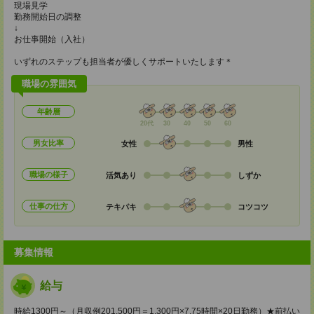
現場見学
勤務開始日の調整
↓
お仕事開始（入社）
いずれのステップも担当者が優しくサポートいたします＊
職場の雰囲気
年齢層
20代
30
40
50
60
男女比率
女性
男性
職場の様子
活気あり
しずか
仕事の仕方
テキパキ
コツコツ
募集情報
給与
時給1300円～（月収例201,500円＝1,300円×7.75時間×20日勤務）★前払い