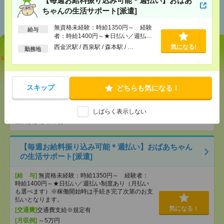
あなたの閲覧履歴からの
ちゃんの生活サポート[派遣]
おすすめ
無資格未経験：時給1350円～ 経験
給与
者：時給1400円～★日払い／週払い
制度あり（月払いも選べます）※稼働
西金沢駅 / 西泉駅 / 森本駅 / …
気になる!
勤務地
開始時は手続き完了次第のお支払いと
【過去最高時給1600円！】未経験OK！病院内でカン
なります。
タンサポート＊4名募集[派遣]
[給 与]
時給1600円 ※22時以降は時給2000円
スキップ
どちらも気になる！
※給与前払い可
[交通費]
支給あります！※規定あり
気になる！
しばらく表示しない
[勤務地]
東金沢駅から車4分
/
七ツ屋駅から車7分
/
金沢駅から車11分
/
…
【毎週お給料振り込み可能＊週払い】おばあちゃん
の生活サポート[派遣]
[給 与]
無資格未経験：時給1350円～ 経験者：
時給1400円～★日払い／週払い制度あり（月払い
も選べます）※稼働開始時は手続き完了次第のお支
払いとなります。
気になる！
[交通費]
交通費支給※規定有
[月収例]
～5万円