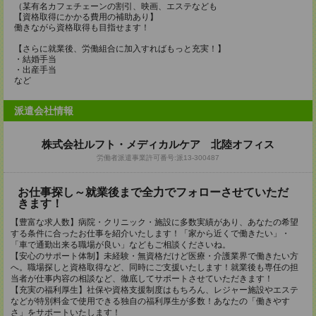
（某有名カフェチェーンの割引、映画、エステなども
【資格取得にかかる費用の補助あり】
働きながら資格取得も目指せます！
【さらに就業後、労働組合に加入すればもっと充実！】
・結婚手当
・出産手当
など
派遣会社情報
株式会社ルフト・メディカルケア 北陸オフィス
労働者派遣事業許可番号:派13-300487
お仕事探し～就業後まで全力でフォローさせていただ
きます！
【豊富な求人数】病院・クリニック・施設に多数実績があり、あなたの希望
する条件に合ったお仕事を紹介いたします！「家から近くで働きたい」・
「車で通勤出来る職場が良い」などもご相談くださいね。
【安心のサポート体制】未経験・無資格だけど医療・介護業界で働きたい方
へ。職場探しと資格取得など、同時にご支援いたします！就業後も専任の担
当者が仕事内容の相談など、徹底してサポートさせていただきます！
【充実の福利厚生】社保や資格支援制度はもちろん、レジャー施設やエステ
などが特別料金で使用できる独自の福利厚生が多数！あなたの「働きやす
さ」をサポートいたします！