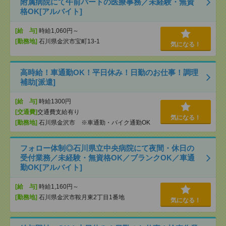
附属病院にて午前パートの医療事務／未経験・無資
格OK[アルバイト]
[給 与]
時給1,060円～
[勤務地]
石川県金沢市宝町13-1
気になる！
高時給！車通勤OK！平日休み！日勤のお仕事！調理
補助[派遣]
[給 与]
時給1300円
[交通費]
交通費支給有り
気になる！
[勤務地]
石川県金沢市 ※車通勤・バイク通勤OK
フォロー体制◎石川県立中央病院にて夜間・休日の
受付業務／未経験・無資格OK／ブランクOK／車通
勤OK[アルバイト]
[給 与]
時給1,160円～
[勤務地]
石川県金沢市鞍月東2丁目1番地
気になる！