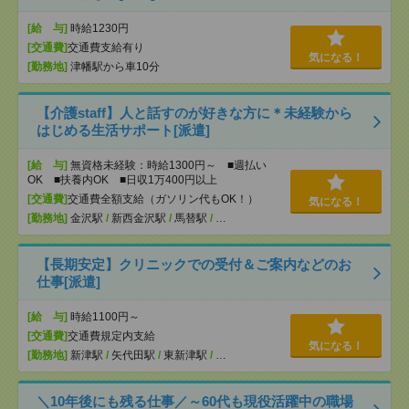
[給 与]
時給1230円
[交通費]
交通費支給有り
気になる！
[勤務地]
津幡駅から車10分
【介護staff】人と話すのが好きな方に＊未経験から
はじめる生活サポート[派遣]
[給 与]
無資格未経験：時給1300円～ ■週払い
OK ■扶養内OK ■日収1万400円以上
[交通費]
交通費全額支給（ガソリン代もOK！）
気になる！
[勤務地]
金沢駅
/
新西金沢駅
/
馬替駅
/
…
【長期安定】クリニックでの受付＆ご案内などのお
仕事[派遣]
[給 与]
時給1100円～
[交通費]
交通費規定内支給
気になる！
[勤務地]
新津駅
/
矢代田駅
/
東新津駅
/
…
＼10年後にも残る仕事／～60代も現役活躍中の職場