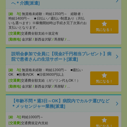
へ＊介護[派遣]
[給 与]
無資格未経験：時給1350円～ 経験者：
時給1400円～ ★日払い／週払い制度あり（月払
いも選べます）※稼働開始時は手続き完了次第のお
支払いとなります。
気になる！
[交通費]
交通費全額支給※規定有
[勤務地]
金沢駅
/
新西金沢駅
/
馬替駅
/
…
説明会参加で全員に【現金2千円相当プレゼント】病
院で患者さんの生活サポート[派遣]
[給 与]
無資格未経験：時給1200円～ ■週払い
OK ■扶養内OK ■日収9600円以上
[交通費]
交通費全額支給（ガソリン代もOK！）
気になる！
[勤務地]
金沢駅
/
新西金沢駅
/
馬替駅
/
…
【年齢不問＊週3日～OK】病院内でカルテ運びなど
＊メッセンジャー業務[派遣]
[給 与]
時給1000円～
[交通費]
交通費規定内支給
気になる！