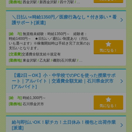
[勤務地]
西金沢駅
/
新西金沢駅
/
四十万駅
/
…
＼日払い×時給1350円／医療行為なし＊付き添い＊看
護サポート[派遣]
[給 与]
無資格未経験：時給1350円～ 経験者：
時給1400円～ ★日払い／週払い制度あり（月払
いも選べます）※稼働開始時は手続き完了次第のお
支払いとなります。
気になる！
[交通費]
交通費全額支給※規定有
[勤務地]
東金沢駅
/
乙丸駅
/
磯部(石川県)駅
/
…
【週2日～OK】小・中学校でのPCを使った授業サポ
ート｜アルバイト｜交通費全額支給｜石川県金沢市
[アルバイト]
[給 与]
時給1,300円～
[勤務地]
石川県金沢市
気になる！
給与即払いOK！駅チカ！土日休み！梱包と出荷作業
[派遣]