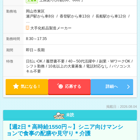
上限あり(月額)30、000円
交通費
岡山市東区
勤務地
瀬戸駅から車8分
/
香登駅から車13分
/
長船駅から車12分
/
…
大手化粧品製造メーカー
8:30～17:35
勤務時間
即日～長期
期間
日払いOK
/
履歴書不要
/
40～50代活躍中
/
副業・WワークOK
/
特徴
シフト勤務
/
10名以上の大量募集
/
電話対応なし
/
パソコンス
キル不要
気になる！
応募する
詳細へ
掲載日：2026.08.04
未読
【週2日＊高時給1550円～】シニア向けマンシ
ョンで食事の配膳や見守り＊介護