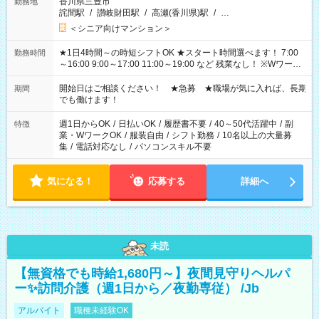
香川県三豊市
勤務地
詫間駅
/
讃岐財田駅
/
高瀬(香川県)駅
/
…
＜シニア向けマンション＞
★1日4時間～の時短シフトOK ★スタート時間選べます！ 7:00
勤務時間
～16:00 9:00～17:00 11:00～19:00 など 残業なし！ ※Wワーク
の場合、他のお仕事と合わせ週40時間超の就業はご案内できま
せん ※法令に基づき、週20時間以上勤務は社会保険への加入対
開始日はご相談ください！ ★急募 ★職場が気に入れば、長期
期間
象となります ※労働者派遣法（日雇い派遣の原則禁止）によ
でも働けます！
り、短時間・短期間の就業はご案内が難しい場合があります
週1日からOK
/
日払いOK
/
履歴書不要
/
40～50代活躍中
/
副
特徴
業・WワークOK
/
服装自由
/
シフト勤務
/
10名以上の大量募
集
/
電話対応なし
/
パソコンスキル不要
気になる！
応募する
詳細へ
未読
【無資格でも時給1,680円～】夜間見守りヘルパ
ー✨訪問介護（週1日から／夜勤専従） /Jb
アルバイト
職種未経験OK