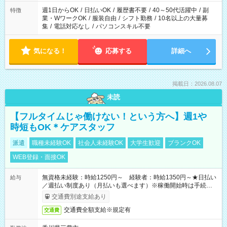
り、短時間・短期間の就業はご案内が難しい場合があります
週1日からOK
/
日払いOK
/
履歴書不要
/
40～50代活躍中
/
副
特徴
業・WワークOK
/
服装自由
/
シフト勤務
/
10名以上の大量募
集
/
電話対応なし
/
パソコンスキル不要
気になる！
応募する
詳細へ
掲載日：2026.08.07
未読
【フルタイムじゃ働けない！という方へ】週1や
時短もOK＊ケアスタッフ
派遣
職種未経験OK
社会人未経験OK
大学生歓迎
ブランクOK
WEB登録・面接OK
無資格未経験：時給1250円～ 経験者：時給1350円～★日払い
給与
／週払い制度あり（月払いも選べます）※稼働開始時は手続き完
了次第のお支払いとなります。
交通費別途支給あり
交通費全額支給※規定有
交通費