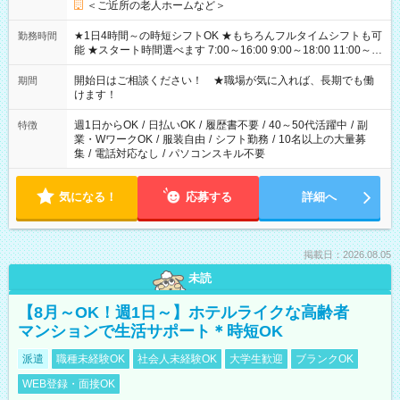
＜ご近所の老人ホームなど＞
★1日4時間～の時短シフトOK ★もちろんフルタイムシフトも可
勤務時間
能 ★スタート時間選べます 7:00～16:00 9:00～18:00 11:00～
20:00 など 残業なし！ ※Wワークの場合、他のお仕事と合わせ
週40時間超の就業はご案内できません ※法令に基づき、週20時
開始日はご相談ください！ ★職場が気に入れば、長期でも働
期間
間以上勤務は社会保険への加入対象となります ※労働者派遣法
けます！
（日雇い派遣の原則禁止）により、短時間・短期間の就業はご
案内が難しい場合があります
週1日からOK
/
日払いOK
/
履歴書不要
/
40～50代活躍中
/
副
特徴
業・WワークOK
/
服装自由
/
シフト勤務
/
10名以上の大量募
集
/
電話対応なし
/
パソコンスキル不要
気になる！
応募する
詳細へ
掲載日：2026.08.05
未読
【8月～OK！週1日～】ホテルライクな高齢者
マンションで生活サポート＊時短OK
派遣
職種未経験OK
社会人未経験OK
大学生歓迎
ブランクOK
WEB登録・面接OK