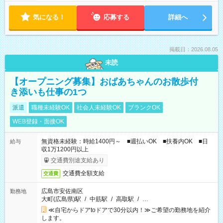
気になる！
応募する
詳細へ
掲載日：2026.08.05
未読
【オープニング募集】おばあちゃんのお散歩付
き添いも仕事の1つ
派遣
職種未経験OK
社会人未経験OK
ブランクOK
WEB登録・面接OK
無資格未経験：時給1400円～ ■週払いOK ■扶養内OK ■日
給与
収1万1200円以上
交通費別途支給あり
交通費全額支給
交通費
広島市安佐南区
勤務地
大町(広島県)駅
/
中筋駅
/
高取駅
/
…
≪自宅からドアtoドアで30分以内！≫ご希望の勤務地を紹介
します。