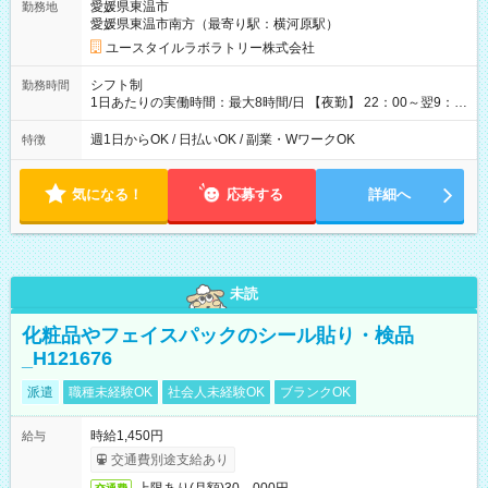
愛媛県東温市
勤務地
月 ※ 雇用形態と給与に、本採用時と異なる部分があります。 雇
愛媛県東温市南方（最寄り駅：横河原駅）
用形態：本採用時と同じです。 給与：時給 1,470円以上
ユースタイルラボラトリー株式会社
シフト制
勤務時間
1日あたりの実働時間：最大8時間/日 【夜勤】 22：00～翌9：
00 ※週1日～OK ／ 夜勤専従 ＊＊ 勤務時間例 ＊＊ ■22時か
ら翌7時 ■23時から翌8時 ■24時から翌9時 など ※上記の時間
週1日からOK / 日払いOK / 副業・WワークOK
特徴
内で8時間勤務（休憩1時間）ご利用者様により、時間は異なり
ます。 ※曜日固定（毎週同じ曜日での勤務となります）
気になる！
応募する
詳細へ
未読
化粧品やフェイスパックのシール貼り・検品
_H121676
派遣
職種未経験OK
社会人未経験OK
ブランクOK
時給1,450円
給与
交通費別途支給あり