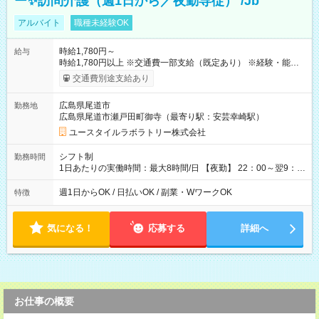
ー✨訪問介護（週1日から／夜勤専従） /Jb
アルバイト
職種未経験OK
時給1,780円～
給与
時給1,780円以上 ※交通費一部支給（既定あり） ※経験・能力を
考慮して決定します 【収入例】 週1回勤務の場合：1,780円×8時
交通費別途支給あり
間×4回=5万6,960円 週3回勤務の場合：1,780円×8時間×12回
=17万0,880円 【試用期間】試用期間あり 試用期間の長さ：2ヶ
広島県尾道市
勤務地
月 ※ 雇用形態と給与に、本採用時と異なる部分があります。 雇
広島県尾道市瀬戸田町御寺（最寄り駅：安芸幸崎駅）
用形態：本採用時と同じです。 給与：時給 1,520円以上
ユースタイルラボラトリー株式会社
シフト制
勤務時間
1日あたりの実働時間：最大8時間/日 【夜勤】 22：00～翌9：
00 ※週1日～OK ／ 夜勤専従 ＊＊ 勤務時間例 ＊＊ ■22時か
ら翌7時 ■23時から翌8時 ■24時から翌9時 など ※上記の時間
週1日からOK / 日払いOK / 副業・WワークOK
特徴
内で8時間勤務（休憩1時間）ご利用者様により、時間は異なり
ます。 ※曜日固定（毎週同じ曜日での勤務となります）
気になる！
応募する
詳細へ
お仕事の概要