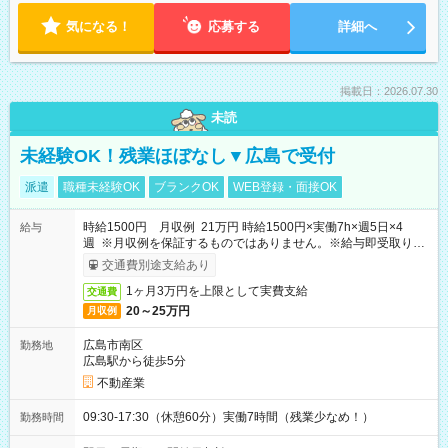
気になる！
応募する
詳細へ
掲載日：2026.07.30
未読
未経験OK！残業ほぼなし▼広島で受付
派遣
職種未経験OK
ブランクOK
WEB登録・面接OK
時給1500円 月収例 21万円 時給1500円×実働7h×週5日×4
給与
週 ※月収例を保証するものではありません。※給与即受取りサ
ービス利用可（利用条件有）
交通費別途支給あり
1ヶ月3万円を上限として実費支給
交通費
20～25万円
月収例
広島市南区
勤務地
広島駅から徒歩5分
不動産業
09:30-17:30（休憩60分）実働7時間（残業少なめ！）
勤務時間