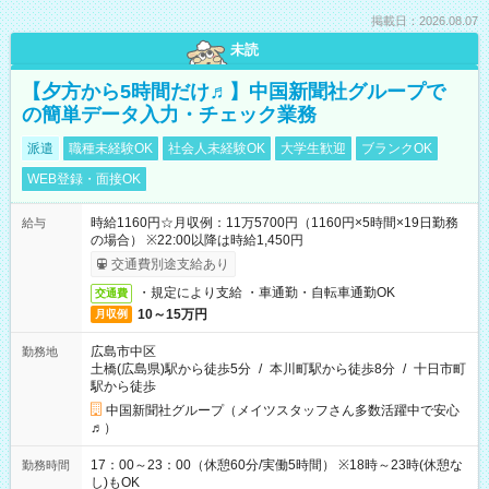
掲載日：2026.08.07
未読
【夕方から5時間だけ♬】中国新聞社グループで
の簡単データ入力・チェック業務
派遣
職種未経験OK
社会人未経験OK
大学生歓迎
ブランクOK
WEB登録・面接OK
時給1160円☆月収例：11万5700円（1160円×5時間×19日勤務
給与
の場合） ※22:00以降は時給1,450円
交通費別途支給あり
・規定により支給 ・車通勤・自転車通勤OK
交通費
10～15万円
月収例
広島市中区
勤務地
土橋(広島県)駅から徒歩5分
/
本川町駅から徒歩8分
/
十日市町
駅から徒歩
中国新聞社グループ（メイツスタッフさん多数活躍中で安心
♬）
17：00～23：00（休憩60分/実働5時間） ※18時～23時(休憩な
勤務時間
し)もOK