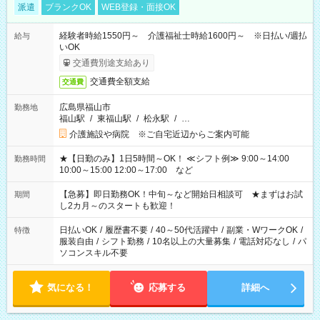
派遣
ブランクOK
WEB登録・面接OK
経験者時給1550円～ 介護福祉士時給1600円～ ※日払い/週払
給与
いOK
交通費別途支給あり
交通費全額支給
交通費
広島県福山市
勤務地
福山駅
/
東福山駅
/
松永駅
/
…
介護施設や病院 ※ご自宅近辺からご案内可能
★【日勤のみ】1日5時間～OK！ ≪シフト例≫ 9:00～14:00
勤務時間
10:00～15:00 12:00～17:00 など
【急募】即日勤務OK！中旬～など開始日相談可 ★まずはお試
期間
し2カ月～のスタートも歓迎！
日払いOK
/
履歴書不要
/
40～50代活躍中
/
副業・WワークOK
/
特徴
服装自由
/
シフト勤務
/
10名以上の大量募集
/
電話対応なし
/
パ
ソコンスキル不要
気になる！
応募する
詳細へ