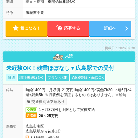
即日～長期 ※開始日相談OK
期間
履歴書不要
特徴
気になる！
応募する
詳細へ
掲載日：2026.07.30
未読
未経験OK！残業ほぼなし▼広島駅での受付
派遣
職種未経験OK
ブランクOK
WEB登録・面接OK
時給1400円 月収例 21万円 時給1400円×実働7h30m×週5日×4
給与
週+残業5h ※月収例を保証するものではありません。※給与即
受取りサービス利用可（利用条件有）
交通費別途支給あり
1ヶ月3万円を上限として実費支給
交通費
20～25万円
月収例
広島市南区
勤務地
広島駅駅から徒歩1分