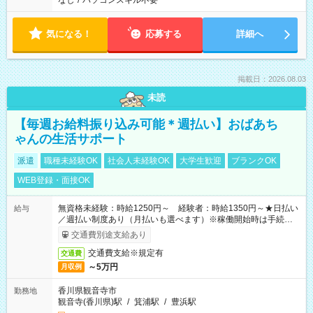
なし
/
パソコンスキル不要
気になる！
応募する
詳細へ
掲載日：2026.08.03
未読
【毎週お給料振り込み可能＊週払い】おばあち
ゃんの生活サポート
派遣
職種未経験OK
社会人未経験OK
大学生歓迎
ブランクOK
WEB登録・面接OK
無資格未経験：時給1250円～ 経験者：時給1350円～★日払い
給与
／週払い制度あり（月払いも選べます）※稼働開始時は手続き完
了次第のお支払いとなります。
交通費別途支給あり
交通費支給※規定有
交通費
～5万円
月収例
香川県観音寺市
勤務地
観音寺(香川県)駅
/
箕浦駅
/
豊浜駅