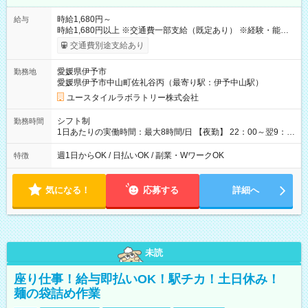
時給1,680円～
給与
時給1,680円以上 ※交通費一部支給（既定あり） ※経験・能力を
考慮して決定します 【収入例】 週1回勤務の場合：1,680円×8時
交通費別途支給あり
間×4回=5万3,760円 週3回勤務の場合：1,680円×8時間×12回
=16万1,280円 【試用期間】試用期間あり 試用期間の長さ：2ヶ
愛媛県伊予市
勤務地
月 ※ 雇用形態と給与に、本採用時と異なる部分があります。 雇
愛媛県伊予市中山町佐礼谷丙（最寄り駅：伊予中山駅）
用形態：本採用時と同じです。 給与：時給 1,470円以上
ユースタイルラボラトリー株式会社
シフト制
勤務時間
1日あたりの実働時間：最大8時間/日 【夜勤】 22：00～翌9：
00 ※週1日～OK ／ 夜勤専従 ＊＊ 勤務時間例 ＊＊ ■22時か
ら翌7時 ■23時から翌8時 ■24時から翌9時 など ※上記の時間
週1日からOK / 日払いOK / 副業・WワークOK
特徴
内で8時間勤務（休憩1時間）ご利用者様により、時間は異なり
ます。 ※曜日固定（毎週同じ曜日での勤務となります）
気になる！
応募する
詳細へ
未読
座り仕事！給与即払いOK！駅チカ！土日休み！
麺の袋詰め作業