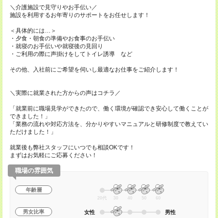
＼介護施設で見守りやお手伝い／
施設を利用するお年寄りのサポートをお任せします！
＜具体的には…＞
・夕食・朝食の準備やお食事のお手伝い
・就寝のお手伝いや就寝後の見回り
・ご利用の際に声掛けをしてトイレ誘導 など
その他、入社前にご希望を伺いし最適なお仕事をご紹介します！
＼実際に就業された方からの声はコチラ／
「就業前に職場見学ができたので、働く環境が確認でき安心して働くことが
できました！」
「業務の流れや対応方法を、分かりやすいマニュアルと研修制度で教えてい
ただけました！」
就業後も弊社スタッフにいつでも相談OKです！
まずはお気軽にご応募ください！
職場の雰囲気
年齢層
20代
30
40
50
60
男女比率
女性
男性