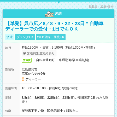
掲載日：2026.08.04
未読
【単発】呉市広／8／8・9・22・23日＊自動車
ディーラーでの受付・1日でもＯＫ
派遣
ブランクOK
WEB登録・面接OK
時給1300円 ・日額：9,100円（時給1,300円×7時間）
給与
交通費別途支給あり
・自転車通勤可 ・車通勤可(駐車場無料)
交通費
広島県呉市
勤務地
広駅から徒歩9分
ディーラー
10：00～18：00（休憩60分/実働7時間）
勤務時間
8/8(土)、8/9(日)、22日(土)、23日(日)の期間限定 1日のみも歓
期間
迎！
履歴書不要
/
40～50代活躍中
/
服装自由
特徴