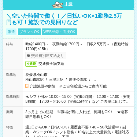
未読
＼空いた時間で働く！／日払いOK×1勤務2.5万
円も可！施設での見回りなど
派遣
ブランクOK
WEB登録・面接OK
時給1400円～ 夜勤時給1700円～ 日収2.5万円～（夜勤時給
給与
1700円×15h）
交通費別途支給あり
交通費全額支給
交通費
愛媛県松山市
勤務地
松山市駅駅
/
三津浜駅
/
道後公園駅
/
…
介護施設や病院 ※ご自宅近辺からご案内可能
≪シフト例≫ 10:00～15:00（実働5時間） 12:00～17:00（実働
勤務時間
5時間） 17:00～翌10:00（実働15時間）など ご希望に応じて、
働く時間は調整できます！ お気軽に担当へ相談ください！
3ヵ月までの短期 ※職場が気に入れば、長期もOK！ ★急募！
期間
即日勤務もOK！
週1日からOK
/
日払いOK
/
履歴書不要
/
40～50代活躍中
/
副
特徴
業・WワークOK
/
シフト勤務
/
10名以上の大量募集
/
電話対応