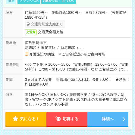
派遣
ブランクOK
WEB登録・面接OK
時給1550円～ 夜勤時給1880円～ 日収2.8万円～（夜勤時給
給与
1880円×15h）
交通費別途支給あり
交通費全額支給
交通費
広島県尾道市
勤務地
尾道駅
/
東尾道駅
/
新尾道駅
/
…
介護施設や病院 ※ご自宅近辺からご案内可能
≪シフト例≫ 10:00～15:00（実働5時間） 12:00～17:00（実働
勤務時間
5時間） 17:00～翌10:00（実働15時間）など ご希望に応じて、
働く時間は調整できます！ お気軽に担当へ相談ください！
3ヵ月までの短期 ※職場が気に入れば、長期もOK！ ★急募！
期間
即日勤務もOK！
週1日からOK
/
日払いOK
/
履歴書不要
/
40～50代活躍中
/
副
特徴
業・WワークOK
/
シフト勤務
/
10名以上の大量募集
/
電話対応
なし
/
パソコンスキル不要
気になる！
応募する
詳細へ