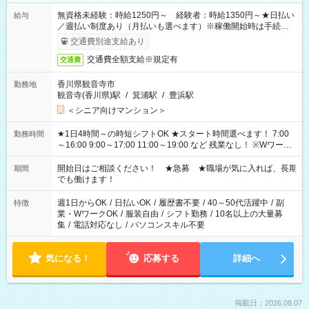
無資格未経験：時給1250円～ 経験者：時給1350円～★日払い
給与
／週払い制度あり（月払いも選べます）※稼働開始時は手続き完
了次第のお支払いとなります。
交通費別途支給あり
交通費全額支給※規定有
交通費
香川県観音寺市
勤務地
観音寺(香川県)駅
/
箕浦駅
/
豊浜駅
＜シニア向けマンション＞
★1日4時間～の時短シフトOK ★スタート時間選べます！ 7:00
勤務時間
～16:00 9:00～17:00 11:00～19:00 など 残業なし！ ※Wワーク
の場合、他のお仕事と合わせ週40時間超の就業はご案内できま
せん ※法令に基づき、週20時間以上勤務は社会保険への加入対
開始日はご相談ください！ ★急募 ★職場が気に入れば、長期
期間
象となります ※労働者派遣法（日雇い派遣の原則禁止）によ
でも働けます！
り、短時間・短期間の就業はご案内が難しい場合があります
週1日からOK
/
日払いOK
/
履歴書不要
/
40～50代活躍中
/
副
特徴
業・WワークOK
/
服装自由
/
シフト勤務
/
10名以上の大量募
集
/
電話対応なし
/
パソコンスキル不要
気になる！
応募する
詳細へ
掲載日：2026.08.07