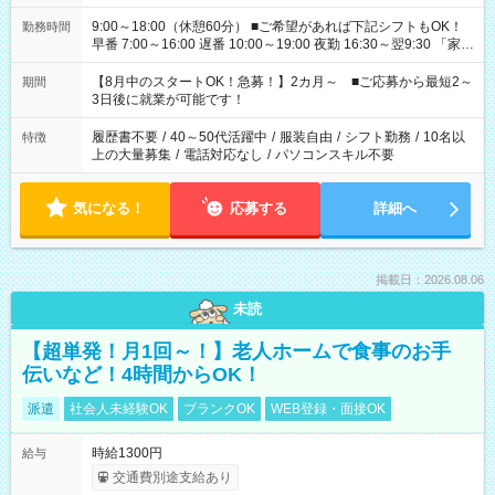
9:00～18:00（休憩60分） ■ご希望があれば下記シフトもOK！
勤務時間
早番 7:00～16:00 遅番 10:00～19:00 夜勤 16:30～翌9:30 「家族
と休みを合わせたい」 「余裕を持って夕飯の準備がしたい」
「できれば残業はしたくない」 など、ご希望を教えてください
【8月中のスタートOK！急募！】2カ月～ ■ご応募から最短2～
期間
ね。 ※Wワーク希望の方へ 今ご覧のお仕事で希望する勤務時間
3日後に就業が可能です！
と、もう1つのお仕事の勤務時間。 合計で週40時間を超える場
合は応募できません。
履歴書不要
/
40～50代活躍中
/
服装自由
/
シフト勤務
/
10名以
特徴
上の大量募集
/
電話対応なし
/
パソコンスキル不要
気になる！
応募する
詳細へ
掲載日：2026.08.06
未読
【超単発！月1回～！】老人ホームで食事のお手
伝いなど！4時間からOK！
派遣
社会人未経験OK
ブランクOK
WEB登録・面接OK
時給1300円
給与
交通費別途支給あり