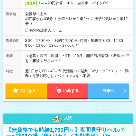
1㎞＝20円計算 ★車・自転車・バイクOK！
交通費
愛媛県松山市
勤務地
堀江駅から車8分
/
光洋台駅から車9分
/
伊予和気駅から車12
分
/
…
特別養護老人ホーム
8:30～17:30 他：上記時間内1日4時間～勤務可 8:30～12:30、
勤務時間
9:00～13:00、13:00～17:00など
＜急募＞即日～長期 ＊9月～10月～開始日相談OK！希望の1日
期間
をご相談ください＾＾
週1日からOK
/
40～50代活躍中
/
副業・WワークOK
/
シフト勤
特徴
務
/
電話対応なし
/
パソコンスキル不要
気になる！
応募する
詳細へ
未読
【無資格でも時給1,780円～】夜間見守りヘルパ