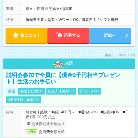
即日～長期 ※開始日相談OK
期間
履歴書不要
/
副業・WワークOK
/
服装自由
/
シフト勤務
特徴
気になる！
応募する
詳細へ
掲載日：2026.08.03
未読
説明会参加で全員に【現金2千円相当プレゼン
ト】生活のお手伝い
派遣
職種未経験OK
社会人未経験OK
ブランクOK
WEB登録・面接OK
無資格未経験：時給1400円～ ■週払いOK ■扶養内OK ■日
給与
収1万1200円以上
交通費別途支給あり
交通費全額支給
交通費