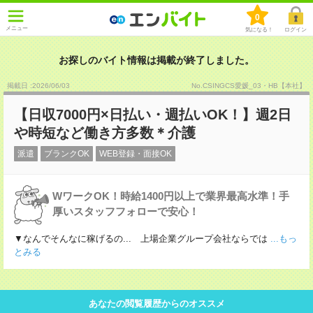
0
メニュー
気になる！
ログイン
お探しのバイト情報は掲載が終了しました。
掲載日 :2026
/
06
/
03
No.CSINGCS愛媛_03・HB【本社】
【日収7000円×日払い・週払いOK！】週2日
や時短など働き方多数＊介護
派遣
ブランクOK
WEB登録・面接OK
WワークOK！時給1400円以上で業界最高水準！手
厚いスタッフフォローで安心！
▼なんでそんなに稼げるの... 上場企業グループ会社ならでは
...もっ
とみる
あなたの閲覧履歴からのオススメ