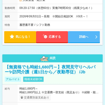
人材派遣・紹介業
09:20-17:50（休憩60分）実働7時間30分（残業少なめ！）
勤務時間
2026年09月01日～長期 ※開始日相談OK ※9月～！
期間
履歴書不要
/
シフト勤務
特徴
気になる！
応募する
詳細へ
未読
【無資格でも時給1,680円～】夜間見守りヘルパ
ー✨訪問介護（週1日から／夜勤専従） /Jb
アルバイト
職種未経験OK
時給1,680円～
給与
時給1,680円以上 ※交通費一部支給（既定あり） ※経験・能力を
考慮して決定します 【収入例】 週1回勤務の場合：1,680円×8時
交通費別途支給あり
間×4回=5万3,760円 週3回勤務の場合：1,680円×8時間×12回
=16万1,280円 【試用期間】試用期間あり 試用期間の長さ：2ヶ