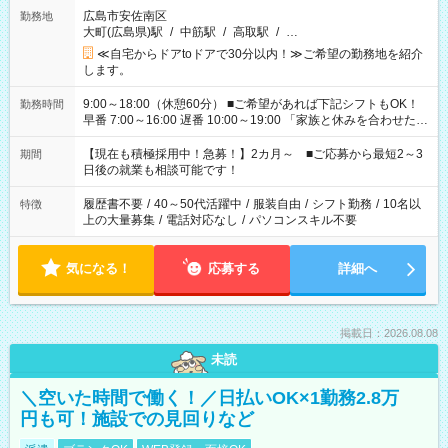
広島市安佐南区
勤務地
大町(広島県)駅
/
中筋駅
/
高取駅
/
…
≪自宅からドアtoドアで30分以内！≫ご希望の勤務地を紹介
します。
9:00～18:00（休憩60分） ■ご希望があれば下記シフトもOK！
勤務時間
早番 7:00～16:00 遅番 10:00～19:00 「家族と休みを合わせた
い」 「余裕を持って夕飯の準備がしたい」 「できれば残業はし
たくない」 など、ご希望を教えてくださいね。 ※Wワーク希望
【現在も積極採用中！急募！】2カ月～ ■ご応募から最短2～3
期間
の方へ 今ご覧のお仕事で希望する勤務時間と、もう1つのお仕事
日後の就業も相談可能です！
の勤務時間。 合計で週40時間を超える場合は応募できません。
履歴書不要
/
40～50代活躍中
/
服装自由
/
シフト勤務
/
10名以
特徴
上の大量募集
/
電話対応なし
/
パソコンスキル不要
気になる！
応募する
詳細へ
掲載日：2026.08.08
未読
＼空いた時間で働く！／日払いOK×1勤務2.8万
円も可！施設での見回りなど