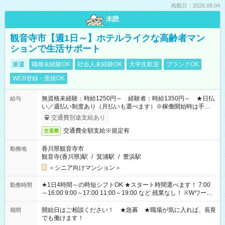
掲載日：2026.08.04
未読
観音寺市【週1日～】ホテルライクな高齢者マン
ションで生活サポート
派遣
職種未経験OK
社会人未経験OK
大学生歓迎
ブランクOK
WEB登録・面接OK
無資格未経験：時給1250円～ 経験者：時給1350円～ ★日払
給与
い／週払い制度あり（月払いも選べます）※稼働開始時は手続き
完了次第のお支払いとなります。
交通費別途支給あり
交通費全額支給※規定有
交通費
香川県観音寺市
勤務地
観音寺(香川県)駅
/
箕浦駅
/
豊浜駅
＜シニア向けマンション＞
★1日4時間～の時短シフトOK ★スタート時間選べます！ 7:00
勤務時間
～16:00 9:00～17:00 11:00～19:00 など 残業なし！ ※Wワーク
の場合、他のお仕事と合わせ週40時間超の就業はご案内できま
せん ※法令に基づき、週20時間以上勤務は社会保険への加入対
開始日はご相談ください！ ★急募 ★職場が気に入れば、長期
期間
象となります ※労働者派遣法（日雇い派遣の原則禁止）によ
でも働けます！