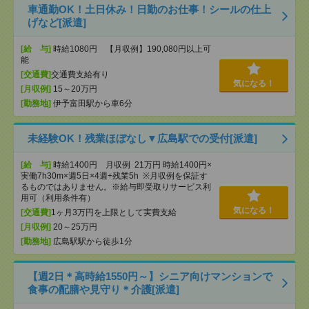
車通勤OK！土日休み！日勤のお仕事！シールの仕上
げなど[派遣]
[給 与]
時給1080円 【月収例】190,080円以上可
能
[交通費]
交通費支給有り
気になる！
[月収例]
15～20万円
[勤務地]
伊予富田駅から車6分
未経験OK！残業ほぼなし▼広島駅での受付[派遣]
[給 与]
時給1400円 月収例 21万円 時給1400円×
実働7h30m×週5日×4週+残業5h ※月収例を保証す
るものではありません。※給与即受取りサービス利
用可（利用条件有）
気になる！
[交通費]
1ヶ月3万円を上限として実費支給
[月収例]
20～25万円
[勤務地]
広島駅駅から徒歩1分
【週2日＊高時給1550円～】シニア向けマンションで
食事の配膳や見守り＊介護[派遣]