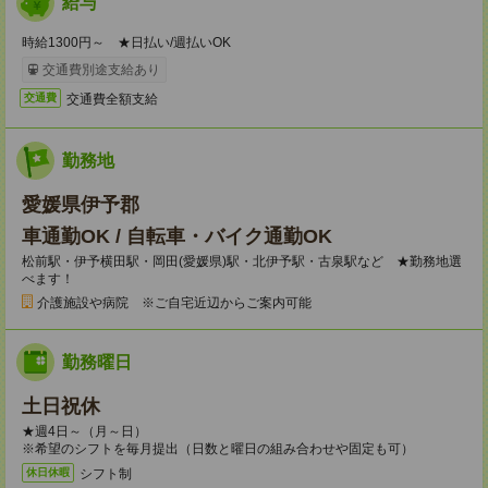
給与
時給1300円～ ★日払い/週払いOK
交通費別途支給あり
交通費全額支給
交通費
勤務地
愛媛県伊予郡
車通勤OK / 自転車・バイク通勤OK
松前駅・伊予横田駅・岡田(愛媛県)駅・北伊予駅・古泉駅など ★勤務地選
べます！
介護施設や病院 ※ご自宅近辺からご案内可能
勤務曜日
土日祝休
★週4日～（月～日）
※希望のシフトを毎月提出（日数と曜日の組み合わせや固定も可）
シフト制
休日休暇