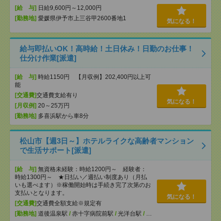
[給 与]
日給9,600円～12,000円
[勤務地]
愛媛県伊予市上三谷甲2600番地1
気になる！
給与即払いOK！高時給！土日休み！日勤のお仕事！
仕分け作業[派遣]
[給 与]
時給1150円 【月収例】202,400円以上可
能
[交通費]
交通費支給有り
気になる！
[月収例]
20～25万円
[勤務地]
多喜浜駅から車8分
松山市【週3日～】ホテルライクな高齢者マンション
で生活サポート[派遣]
[給 与]
無資格未経験：時給1200円～ 経験者：
時給1300円～ ★日払い／週払い制度あり（月払
いも選べます）※稼働開始時は手続き完了次第のお
支払いとなります。
気になる！
[交通費]
交通費全額支給※規定有
[勤務地]
道後温泉駅
/
赤十字病院前駅
/
光洋台駅
/
…