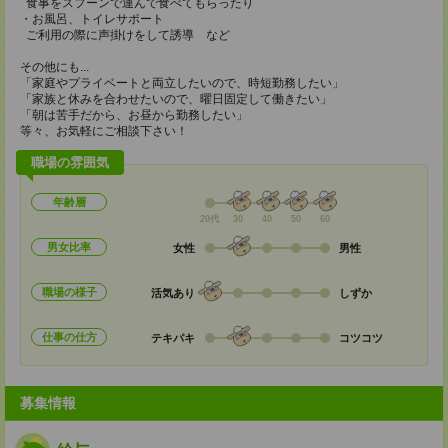
食事をスプーンで運んで食べてもらったり
・お風呂、トイレサポート
ご利用の際に声掛けをして誘導 など
その他にも...
「家庭やプライベートと両立したいので、時短勤務したい」
「家族と休みを合わせたいので、曜日固定して働きたい」
「朝は苦手だから、お昼から勤務したい」
等々、お気軽にご相談下さい！
職場の雰囲気
年齢層
20代
30
40
50
60
男女比率
女性
男性
職場の様子
活気あり
しずか
仕事の仕方
テキパキ
コツコツ
募集情報