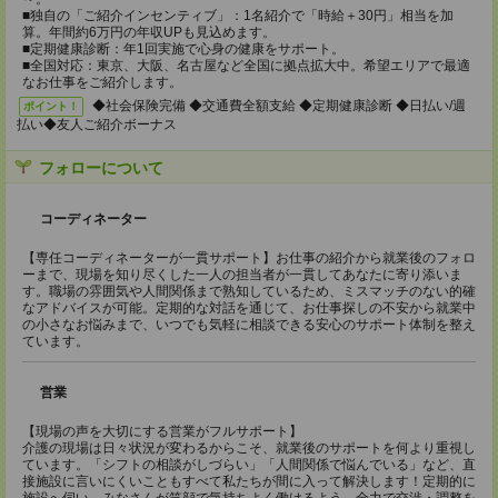
■独自の「ご紹介インセンティブ」：1名紹介で「時給＋30円」相当を加
算。年間約6万円の年収UPも見込めます。
■定期健康診断：年1回実施で心身の健康をサポート。
■全国対応：東京、大阪、名古屋など全国に拠点拡大中。希望エリアで最適
なお仕事をご紹介します。
◆社会保険完備 ◆交通費全額支給 ◆定期健康診断 ◆日払い/週
ポイント！
払い◆友人ご紹介ボーナス
フォローについて
コーディネーター
【専任コーディネーターが一貫サポート】お仕事の紹介から就業後のフォロ
ーまで、現場を知り尽くした一人の担当者が一貫してあなたに寄り添いま
す。職場の雰囲気や人間関係まで熟知しているため、ミスマッチのない的確
なアドバイスが可能。定期的な対話を通じて、お仕事探しの不安から就業中
の小さなお悩みまで、いつでも気軽に相談できる安心のサポート体制を整え
ています。
営業
【現場の声を大切にする営業がフルサポート】
介護の現場は日々状況が変わるからこそ、就業後のサポートを何より重視し
ています。「シフトの相談がしづらい」「人間関係で悩んでいる」など、直
接施設に言いにくいこともすべて私たちが間に入って解決します！定期的に