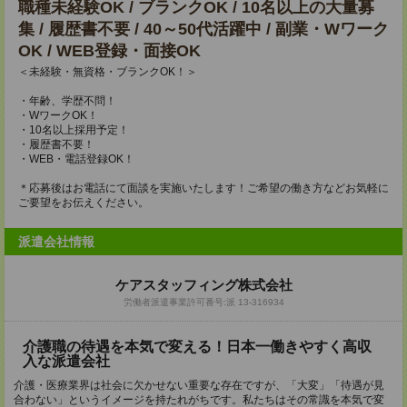
職種未経験OK / ブランクOK / 10名以上の大量募
集 / 履歴書不要 / 40～50代活躍中 / 副業・Wワーク
OK / WEB登録・面接OK
＜未経験・無資格・ブランクOK！＞
・年齢、学歴不問！
・WワークOK！
・10名以上採用予定！
・履歴書不要！
・WEB・電話登録OK！
＊応募後はお電話にて面談を実施いたします！ご希望の働き方などお気軽に
ご要望をお伝えください。
派遣会社情報
ケアスタッフィング株式会社
労働者派遣事業許可番号:派 13-316934
介護職の待遇を本気で変える！日本一働きやすく高収
入な派遣会社
介護・医療業界は社会に欠かせない重要な存在ですが、「大変」「待遇が見
合わない」というイメージを持たれがちです。私たちはその常識を本気で変