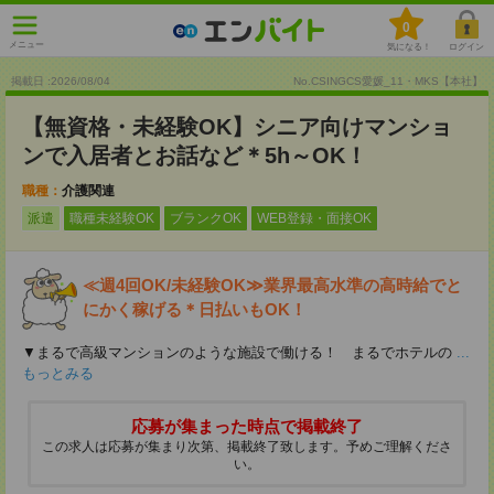
0
メニュー
気になる！
ログイン
掲載日 :2026
/
08
/
04
No.CSINGCS愛媛_11・MKS【本社】
【無資格・未経験OK】シニア向けマンショ
ンで入居者とお話など＊5h～OK！
職種：
介護関連
派遣
職種未経験OK
ブランクOK
WEB登録・面接OK
≪週4回OK/未経験OK≫業界最高水準の高時給でと
にかく稼げる＊日払いもOK！
▼まるで高級マンションのような施設で働ける！ まるでホテルの
...
もっとみる
応募が集まった時点で掲載終了
この求人は応募が集まり次第、掲載終了致します。予めご理解くださ
い。