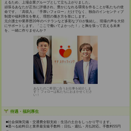
えるため、上場企業グループとして立ち上がりました。
頑張るあなたが正当に評価され、豊かになれる環境を作ることが私たちの使
命です。「高収入」「手厚いフォロー」だけでなく、独自のインセンティブ
制度や福利厚生を整え、理想の働き方を形にします。
元介護士や業界歴20年のベテランなど多彩なプロが集結し、現場の声を大切
にサポートします。「ここで働いてよかった！」と胸を張って言える未来
を、一緒に作りませんか？
あなたのご希望に合うお仕事を紹介しま
す！ フォローは私たちにおまかせくださ
い！
待遇・福利厚生
■社会保険完備・交通費全額支給：生活の土台をしっかり守ります。
■選べる給料日と業界最安級手数料：日払・週払・月払対応。手数料55円
～。