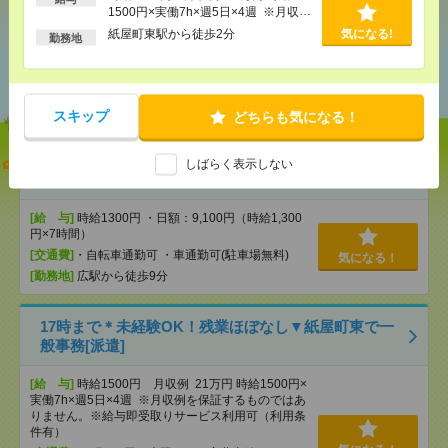
1500円×実働7h×週5日×4週 ※月収例
を保証するものではありません。※給
紙屋町東駅から徒歩2分
気になる!
勤務地
与即受取りサービス利用可（利用条件
あなたの閲覧履歴からの
有）
おすすめ
スキップ
どちらも気になる！
【単発】呉市広／8／8・9・22・23日＊自動車ディー
しばらく表示しない
ラーでの受付・1日でもＯＫ[派遣]
[給 与]
時給1300円 ・日額：9,100円（時給1,300
円×7時間）
[交通費]
・自転車通勤可 ・車通勤可(駐車場無料)
気になる！
[勤務地]
広駅から徒歩9分
17時まで＊未経験OK！残業ほぼなし▼紙屋町東で一
般事務[派遣]
[給 与]
時給1500円 月収例 21万円 時給1500円×
実働7h×週5日×4週 ※月収例を保証するものではあ
りません。※給与即受取りサービス利用可（利用条
件有）