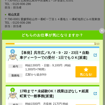
〒730-0011 広島県広島市中区基町1－19 菅坂ビル201
TEL：0120-936-286
担当：担当者
松山支店
〒790-0001 愛媛県松山市一番町一丁目１４番地１ 一番町地所ビル６階東側
TEL：0120-936-286
担当：担当者
×
どちらのお仕事が気になりますか？
1
/10
応募ページへ
【単発】呉市広／8／8・9・22・23日＊自動
車ディーラーでの受付・1日でもＯＫ[派遣]
時給1300円 ・日額：9,100円（時給
給与
気になる！
電話応募
1,300円×7時間）
広駅から徒歩9分
気になる!
勤務地
メール
LINE
で送る
で送る
17時まで＊未経験OK！残業ほぼなし▼紙屋
町東で一般事務[派遣]
シェア
ツイート
ブックマーク
時給1500円 月収例 21万円 時給
給与