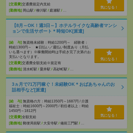
[交通費]
交通費規定内支給
気になる！
[勤務地]
岡山駅
/
柳川駅
/
庭瀬駅
/
…
【8月～OK！週3日～】ホテルライクな高齢者マンシ
ョンで生活サポート＊時短OK[派遣]
[給 与]
無資格未経験：時給1200円～ 経験者：
時給1300円～ ★日払い／週払い制度あり（月払
いも選べます）※稼働開始時は手続き完了次第のお
支払いとなります。
気になる！
[交通費]
交通費全額支給※規定有
[勤務地]
清水町駅
/
粟井駅
/
高砂町駅
/
…
3ヵ月で71万円稼ぐ！未経験OK＊おばあちゃんのお
話相手など[派遣]
[給 与]
無資格の方：時給1350円～1687円 / 介護
福祉士：時給1600円～2000円 / 初任者以上：時給
1450円～1812円
気になる！
[交通費]
全額支給
[勤務地]
郵便局前駅
/
大安寺駅
/
備前三門駅
/
…