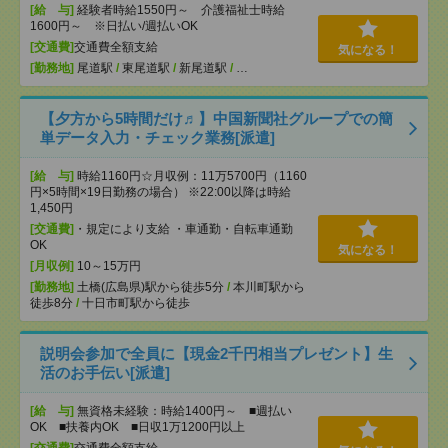
[給 与]
経験者時給1550円～ 介護福祉士時給
1600円～ ※日払い/週払いOK
[交通費]
交通費全額支給
気になる！
[勤務地]
尾道駅
/
東尾道駅
/
新尾道駅
/
…
【夕方から5時間だけ♬】中国新聞社グループでの簡
単データ入力・チェック業務[派遣]
[給 与]
時給1160円☆月収例：11万5700円（1160
円×5時間×19日勤務の場合） ※22:00以降は時給
1,450円
[交通費]
・規定により支給 ・車通勤・自転車通勤
OK
気になる！
[月収例]
10～15万円
[勤務地]
土橋(広島県)駅から徒歩5分
/
本川町駅から
徒歩8分
/
十日市町駅から徒歩
説明会参加で全員に【現金2千円相当プレゼント】生
活のお手伝い[派遣]
[給 与]
無資格未経験：時給1400円～ ■週払い
OK ■扶養内OK ■日収1万1200円以上