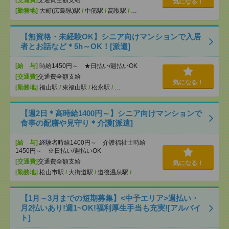
[交通費]
交通費全額支給
気になる！
[勤務地]
大町(広島県)駅
/
中筋駅
/
高取駅
/
…
【無資格・未経験OK】シニア向けマンションで入居
者とお話など＊5h～OK！[派遣]
[給 与]
時給1450円～ ★日払い/週払いOK
[交通費]
交通費全額支給
気になる！
[勤務地]
福山駅
/
東福山駅
/
松永駅
/
…
【週2日＊高時給1400円～】シニア向けマンションで
食事の配膳や見守り＊介護[派遣]
[給 与]
経験者時給1400円～ 介護福祉士時給
1450円～ ※日払い/週払いOK
[交通費]
交通費全額支給
気になる！
[勤務地]
松山市駅
/
大街道駅
/
道後温泉駅
/
…
【1月～3月までの短期募集】<中予エリア>週払い・
月2払いあり!週1~OK!福利厚生手当も充実![アルバイ
ト]