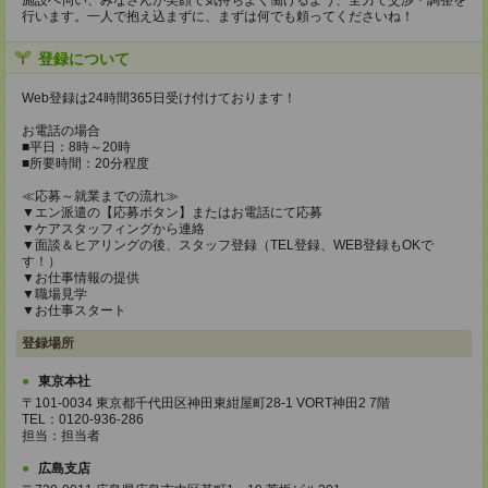
施設へ伺い、みなさんが笑顔で気持ちよく働けるよう、全力で交渉・調整を
行います。一人で抱え込まずに、まずは何でも頼ってくださいね！
登録について
Web登録は24時間365日受け付けております！
お電話の場合
■平日：8時～20時
■所要時間：20分程度
≪応募～就業までの流れ≫
▼エン派遣の【応募ボタン】またはお電話にて応募
▼ケアスタッフィングから連絡
▼面談＆ヒアリングの後、スタッフ登録（TEL登録、WEB登録もOKで
す！）
▼お仕事情報の提供
▼職場見学
▼お仕事スタート
登録場所
東京本社
〒101-0034 東京都千代田区神田東紺屋町28-1 VORT神田2 7階
TEL：0120-936-286
担当：担当者
広島支店