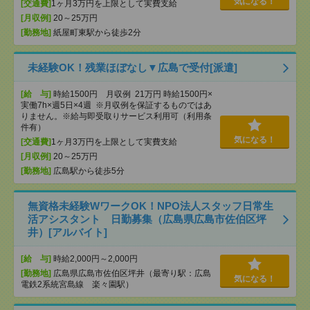
気になる！
[交通費]
1ヶ月3万円を上限として実費支給
[月収例]
20～25万円
[勤務地]
紙屋町東駅から徒歩2分
未経験OK！残業ほぼなし▼広島で受付[派遣]
[給 与]
時給1500円 月収例 21万円 時給1500円×
実働7h×週5日×4週 ※月収例を保証するものではあ
りません。※給与即受取りサービス利用可（利用条
件有）
気になる！
[交通費]
1ヶ月3万円を上限として実費支給
[月収例]
20～25万円
[勤務地]
広島駅から徒歩5分
無資格未経験WワークOK！NPO法人スタッフ日常生
活アシスタント 日勤募集（広島県広島市佐伯区坪
井）[アルバイト]
[給 与]
時給2,000円～2,000円
[勤務地]
広島県広島市佐伯区坪井（最寄り駅：広島
気になる！
電鉄2系統宮島線 楽々園駅）