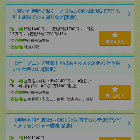
＼空いた時間で働く！／日払いOK×1勤務2.5万円も
可！施設での見回りなど[派遣]
[給 与]
時給1400円～ 夜勤時給1700円～ 日収
2.5万円～（夜勤時給1700円×15h）
[交通費]
交通費全額支給
気になる！
[勤務地]
地蔵町駅
【オープニング募集】おばあちゃんのお散歩付き添
いも仕事の1つ[派遣]
[給 与]
無資格未経験：時給1400円～ ■週払い
OK ■扶養内OK ■日収1万1200円以上
[交通費]
交通費全額支給
気になる！
[勤務地]
広島駅駅
/
宇品三丁目駅
/
皆実町六丁目駅
/
…
【年齢不問＊週3日～OK】病院内でカルテ運びなど
＊メッセンジャー業務[派遣]
[給 与]
時給1100円～