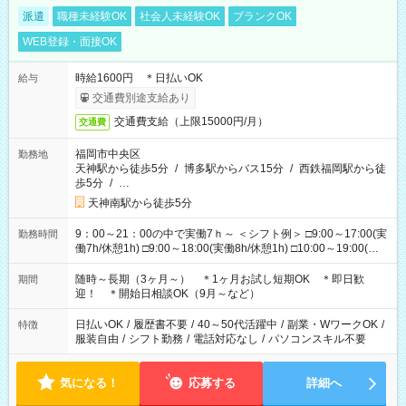
派遣
職種未経験OK
社会人未経験OK
ブランクOK
WEB登録・面接OK
時給1600円 ＊日払いOK
給与
交通費別途支給あり
交通費支給（上限15000円/月）
交通費
福岡市中央区
勤務地
天神駅から徒歩5分
/
博多駅からバス15分
/
西鉄福岡駅から徒
歩5分
/
…
天神南駅から徒歩5分
9：00～21：00の中で実働7ｈ～ ＜シフト例＞ □9:00～17:00(実
勤務時間
働7h/休憩1h) □9:00～18:00(実働8h/休憩1h) □10:00～19:00(実
働8h/休憩1h) □11:00～20:00(実働8h/休憩1h) □12:00～20:00(実
働7h/休憩1h) □12:00～21:00(実働7h/休憩1h) ＊固定OK ＊選べ
随時～長期（3ヶ月～） ＊1ヶ月お試し短期OK ＊即日歓
期間
る時間帯！
迎！ ＊開始日相談OK（9月～など）
日払いOK
/
履歴書不要
/
40～50代活躍中
/
副業・WワークOK
/
特徴
服装自由
/
シフト勤務
/
電話対応なし
/
パソコンスキル不要
気になる！
応募する
詳細へ