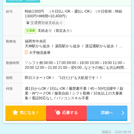
時給1300円 （※日払いOK・週払いOK）（※日収例：時給
給与
1300円×8時間=10,400円）
交通費別途支給あり
支給あり（規定あり）
交通費
福岡市中央区
勤務地
天神駅から徒歩
/
薬院駅から徒歩
/
渡辺通駅から徒歩
/
…
大手物流倉庫
▽シフト例 08:00～17:00 09:00～18:00 10:00～19:00 11:00～
勤務時間
20:00 12:00～21:00 21:00～翌6:00...などその他にも沢山時間が
ございます！ 基本は実働8時間（休憩1時間）がメインですが、
他にもご希望があればご相談ください！
即日スタートOK！ “1日だけ”も大歓迎です！！
期間
週1日からOK
/
日払いOK
/
履歴書不要
/
40～50代活躍中
/
副
特徴
業・WワークOK
/
服装自由
/
シフト勤務
/
10名以上の大量募
集
/
電話対応なし
/
パソコンスキル不要
気になる！
応募する
詳細へ
掲載日：2026.08.09