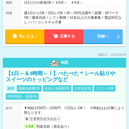
1日だけの単発OK！＃8月～ ＃9月～
期間
週1日からOK
/
日払いOK
/
40～50代活躍中
/
副業・Wワーク
特徴
OK
/
服装自由
/
シフト勤務
/
10名以上の大量募集
/
電話対応な
し
/
パソコンスキル不要
気になる！
応募する
詳細へ
掲載日：2026.08.08
未読
【1日～＆3時間～！】ぺたぺた＊シール貼りや
スイーツのトッピングなど
派遣
職種未経験OK
社会人未経験OK
大学生歓迎
ブランクOK
WEB登録・面接OK
▼時給1200円～1500円 ◎日払いOK！ ※時給はお仕事により
給与
異なります。
交通費別途支給あり
別途支給（規定あり）
交通費