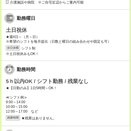
介護施設や病院 ※ご自宅近辺からご案内可能
勤務曜日
土日祝休
★週4日～（月～日）
※希望のシフトを毎月提出（日数と曜日の組み合わせや固定も可）
シフト制
休日休暇
※土日祝休みもOK！
勤務時間
5ｈ以内OK / シフト勤務 / 残業なし
★【日勤のみ】1日5時間～OK！
≪シフト例≫
9:00～14:00
10:00～15:00
12:00～17:00 など
★残業はありません。
残業時間