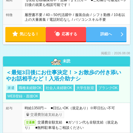
【現在も積極採用中！急募！】2カ月～ ■ご応募から最短2～3
期間
の方へ 今ご覧のお仕事で希望する勤務時間と、もう1つのお仕事
日後の就業も相談可能です！
の勤務時間。 合計で週40時間を超える場合は応募できません。
履歴書不要
/
40～50代活躍中
/
服装自由
/
シフト勤務
/
10名以
特徴
上の大量募集
/
電話対応なし
/
パソコンスキル不要
気になる！
応募する
詳細へ
掲載日：2026.08.08
未読
＜最短3日後にお仕事決定！＞お散歩の付き添い
やお話相手など！入浴介助ナシ
派遣
職種未経験OK
社会人未経験OK
大学生歓迎
ブランクOK
WEB登録・面接OK
時給1350円～ ■日払いOK（規定あり）※即日払い不可
給与
交通費別途支給あり
交通費全額支給 ■ガソリン代も全額支給（規定あ
交通費
り） ■無料駐車場もご相談ください