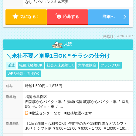
なし
/
パソコンスキル不要
気になる！
応募する
詳細へ
掲載日：2026.08.07
未読
＼来社不要／単発1日OK＊チラシの仕分け
派遣
職種未経験OK
社会人未経験OK
大学生歓迎
ブランクOK
WEB登録・面接OK
時給1,500円～1,875円
給与
福岡市早良区
勤務地
西新駅からバイク・車
/
藤崎(福岡県)駅からバイク・車
/
室見
駅からバイク・車
/
…
■物流センターなど ■勤務地選べます
【1日3時間～も相談OK!】午前中のみや18時以降などのシフト
勤務時間
あり！ シフト例 ▼9:00～12:00 ▼9:00～17:00 ▼10:00～19:00
▼18:00～21:00