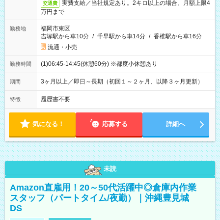
実費支給／当社規定あり。2キロ以上の場合、月額上限4
交通費
万円まで
福岡市東区
勤務地
吉塚駅から車10分
/
千早駅から車14分
/
香椎駅から車16分
流通・小売
(1)06:45-14:45(休憩60分) ※都度小休憩あり
勤務時間
3ヶ月以上／即日～長期（初回１～２ヶ月、以降３ヶ月更新）
期間
履歴書不要
特徴
気になる！
応募する
詳細へ
未読
Amazon直雇用！20～50代活躍中◎倉庫内作業
スタッフ（パートタイム/夜勤）｜沖縄豊見城
DS