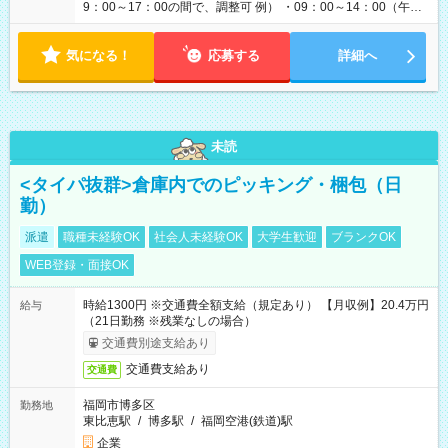
9：00～17：00の間で、調整可 例） ・09：00～14：00（午後
からは家事に） ・10：00～16：00（朝はゆっくりスタート）
・13：00～17：00（午後から短時間で） ◎週4日～5日程度の
気になる！
勤務で、ご希望に合わせて調整します。 ◎今週は子供の行事
応募する
詳細へ
で…といったお休みも、お気軽にご相談ください。
未読
<タイパ抜群>倉庫内でのピッキング・梱包（日
勤）
派遣
職種未経験OK
社会人未経験OK
大学生歓迎
ブランクOK
WEB登録・面接OK
時給1300円 ※交通費全額支給（規定あり） 【月収例】20.4万円
給与
（21日勤務 ※残業なしの場合）
交通費別途支給あり
交通費支給あり
交通費
福岡市博多区
勤務地
東比恵駅
/
博多駅
/
福岡空港(鉄道)駅
企業