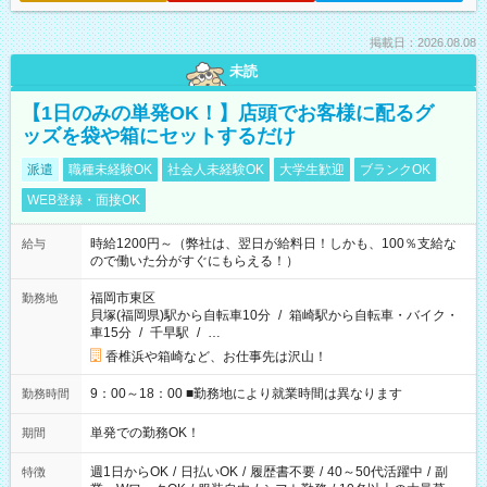
掲載日：2026.08.08
未読
【1日のみの単発OK！】店頭でお客様に配るグ
ッズを袋や箱にセットするだけ
派遣
職種未経験OK
社会人未経験OK
大学生歓迎
ブランクOK
WEB登録・面接OK
時給1200円～（弊社は、翌日が給料日！しかも、100％支給な
給与
ので働いた分がすぐにもらえる！）
福岡市東区
勤務地
貝塚(福岡県)駅から自転車10分
/
箱崎駅から自転車・バイク・
車15分
/
千早駅
/
…
香椎浜や箱崎など、お仕事先は沢山！
9：00～18：00 ■勤務地により就業時間は異なります
勤務時間
単発での勤務OK！
期間
週1日からOK
/
日払いOK
/
履歴書不要
/
40～50代活躍中
/
副
特徴