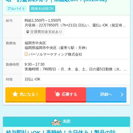
アルバイト
職種未経験OK
時給1,550円～1,550円
給与
月収例：22万7850円（7h×21日) 日払い、週払いOK（規定有
り） 【試用期間】試用期間なし
交通費別途支給あり
福岡市中央区
勤務地
福岡県福岡市中央区（最寄り駅：天神）
パーソルマーケティング株式会社
9:30～17:30
勤務時間
実働時間：7時間/日 ・月、木、金、土、日の週5日勤務（火、水
は固定休です／GW、お盆、年末年始等、長期休暇有り！） ・
ワンシフト！ ・残業ほぼナシ（0～5h/月）
日払いOK
特徴
気になる！
応募する
詳細へ
未読
給与即払いOK！高時給！土日休み！製品の計