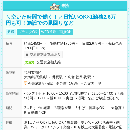
未読
＼空いた時間で働く！／日払いOK×1勤務2.6万
円も可！施設での見回りなど
派遣
ブランクOK
WEB登録・面接OK
時給1450円～ 夜勤時給1760円～ 日収2.6万円～（夜勤時給
給与
1760円×15h）
交通費別途支給あり
交通費全額支給
交通費
福岡市南区
勤務地
大橋(福岡県)駅
/
井尻駅
/
高宮(福岡県)駅
/
…
介護施設や病院 ※ご自宅近辺からご案内可能
≪シフト例≫ 10:00～15:00（実働5時間） 12:00～17:00（実働
勤務時間
5時間） 17:00～翌10:00（実働15時間）など ご希望に応じて、
働く時間は調整できます！ お気軽に担当へ相談ください！
3ヵ月までの短期 ※職場が気に入れば、長期もOK！ ★急募！
期間
即日勤務もOK！
週1日からOK
/
日払いOK
/
履歴書不要
/
40～50代活躍中
/
副
特徴
業・WワークOK
/
シフト勤務
/
10名以上の大量募集
/
電話対応