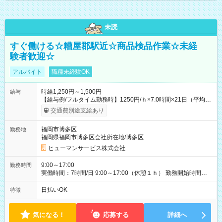
未読
すぐ働ける☆糟屋郡駅近☆商品検品作業☆未経
験者歓迎☆
アルバイト
職種未経験OK
時給1,250円～1,500円
給与
【給与例/フルタイム勤務時】1250円/ｈ×7.0時間×21日（平均
値）=183,750円 別途交通費支給（会社規定有）、残業/休日手当
交通費別途支給あり
支給、 フルタイムの募集になりますが、働く日数や時間につい
て若干の調整により働くことが出来る場合（子育て等の要件な
福岡市博多区
勤務地
ど）は、ご希望状況をヒヤリングして調整できることがありま
福岡県福岡市博多区会社所在地/博多区
す。応募時に、ご相談頂きます様お願いします。 ※公共交通機
関、駐車場あり。（粕屋郡） 【試用期間】試用期間なし
ヒューマンサービス株式会社
9:00～17:00
勤務時間
実働時間：7時間/日 9:00～17:00（休憩１ｈ） 勤務開始時間等
の調整も受けたまります。 （例：10時から17時 など） お気軽
にご相談・お問い合わせをメールで返信してください。
日払いOK
特徴
気になる！
応募する
詳細へ