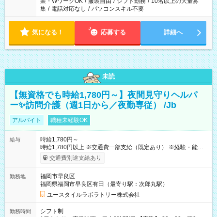
業・WワークOK
/
服装自由
/
シフト勤務
/
10名以上の大量募
集
/
電話対応なし
/
パソコンスキル不要
気になる！
応募する
詳細へ
未読
【無資格でも時給1,780円～】夜間見守りヘルパ
ー✨訪問介護（週1日から／夜勤専従） /Jb
アルバイト
職種未経験OK
時給1,780円～
給与
時給1,780円以上 ※交通費一部支給（既定あり） ※経験・能力を
考慮して決定します 【収入例】 週1回勤務の場合：1,780円×8時
交通費別途支給あり
間×4回=5万6,960円 週3回勤務の場合：1,780円×8時間×12回
=17万0,880円 【試用期間】試用期間あり 試用期間の長さ：2ヶ
福岡市早良区
勤務地
月 ※ 雇用形態と給与に、本採用時と異なる部分があります。 雇
福岡県福岡市早良区有田（最寄り駅：次郎丸駅）
用形態：本採用時と同じです。 給与：時給 1,490円以上
ユースタイルラボラトリー株式会社
シフト制
勤務時間