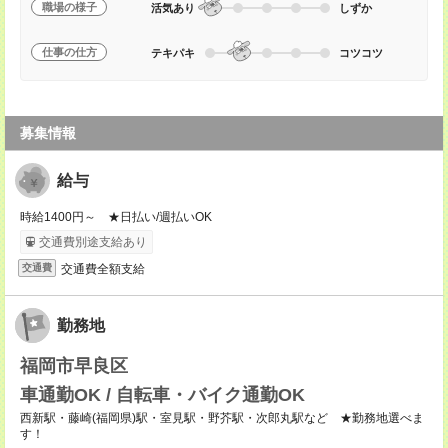
職場の様子
活気あり
しずか
仕事の仕方
テキパキ
コツコツ
募集情報
給与
時給1400円～ ★日払い/週払いOK
交通費別途支給あり
交通費全額支給
交通費
勤務地
福岡市早良区
車通勤OK / 自転車・バイク通勤OK
西新駅・藤崎(福岡県)駅・室見駅・野芥駅・次郎丸駅など ★勤務地選べま
す！