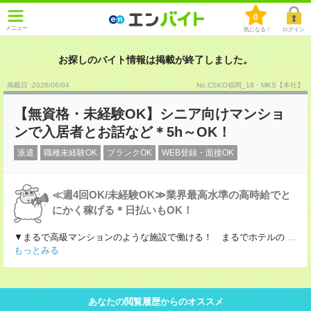
0
メニュー
気になる！
ログイン
お探しのバイト情報は掲載が終了しました。
掲載日 :2026
/
06
/
04
No.CSKO福岡_18・MKS【本社】
【無資格・未経験OK】シニア向けマンショ
ンで入居者とお話など＊5h～OK！
派遣
職種未経験OK
ブランクOK
WEB登録・面接OK
≪週4回OK/未経験OK≫業界最高水準の高時給でと
にかく稼げる＊日払いもOK！
▼まるで高級マンションのような施設で働ける！ まるでホテルの
...
もっとみる
あなたの閲覧履歴からのオススメ