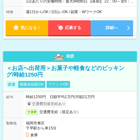
1日あたりの実働時間：最大8時間/日 【夜勤】 22：00～翌9：
00 ※週1日～OK ／ 夜勤専従 ＊＊ 勤務時間例 ＊＊ ■22時か
ら翌7時 ■23時から翌8時 ■24時から翌9時 など ※上記の時間
週1日からOK / 日払いOK / 副業・WワークOK
特徴
内で8時間勤務（休憩1時間）ご利用者様により、時間は異なり
ます。 ※曜日固定（毎週同じ曜日での勤務となります）
気になる！
応募する
詳細へ
未読
＜お店へ出荷用＞お菓子や軽食などのピッキン
グ/時給1250円
派遣
職種未経験OK
ブランクOK
時給1250円 日額平均1万円/月額21万円
給与
交通費別途支給あり
交通費支給（規定あり）
交通費
福岡市東区
勤務地
千早駅から車15分
倉庫