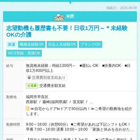
掲載日：2026.08.08
未読
志望動機も履歴書も不要！日収1万円～＊未経験
OKの介護
派遣
職種未経験OK
社会人未経験OK
ブランクOK
WEB登録・面接OK
無資格未経験：時給1300円～ ■週払いOK ■扶養内OK ■日
給与
収1万400円以上
交通費別途支給あり
交通費全額支給
交通費
福岡市早良区
勤務地
西新駅
/
藤崎(福岡県)駅
/
室見駅
/
…
≪自宅からドアtoドアで30分以内！≫ご希望の勤務地を紹介
します。
9:00～18:00（休憩60分） ■ご希望があれば下記シフトもOK！
勤務時間
早番 7:00～16:00 遅番 10:00～19:00 「家族と休みを合わせた
い」 「余裕を持って夕飯の準備がしたい」 「できれば残業はし
たくない」 など、ご希望を教えてくださいね。 ※Wワーク希望