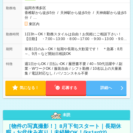
福岡市博多区
勤務地
香椎駅から徒歩5分
/
天神駅から徒歩5分
/
天神南駅から徒歩5
分
/
…
東区内
1日3h～OK！勤務スタイルは自由！お気軽にご相談下さい！
勤務時間
【日勤】 ・7:00～13:00 ・8:00～17:00 ・9:00～13:00 ・9:00
～18:00 ・10:00～19:00 ・13:00～18:00 ・15:00～20:00 ・
16:00～19:00 【夜勤】 ・17:00～21:00 ・18:00～23:00 ・
単発1日のみ～OK！短期や長期も大歓迎です！ ＊急募：8月
期間
21:00～翌6:00 ・23:00～翌8:00 など（他時間多数あり！）
～、9月～など開始日相談OK
週1日からOK
/
日払いOK
/
履歴書不要
/
40～50代活躍中
/
副
特徴
業・WワークOK
/
服装自由
/
シフト勤務
/
10名以上の大量募
集
/
電話対応なし
/
パソコンスキル不要
気になる！
応募する
詳細へ
未読
［物件の写真撮影！］8月下旬スタート｜長期休
暇・お盆休み有り｜未経験OK！(ks1sr02)