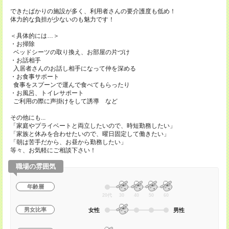
できたばかりの施設が多く、利用者さんの要介護度も低め！
体力的な負担が少ないのも魅力です！
＜具体的には…＞
・お掃除
ベッドシーツの取り換え、お部屋の片づけ
・お話相手
入居者さんのお話し相手になって仲を深める
・お食事サポート
食事をスプーンで運んで食べてもらったり
・お風呂、トイレサポート
ご利用の際に声掛けをして誘導 など
その他にも...
「家庭やプライベートと両立したいので、時短勤務したい」
「家族と休みを合わせたいので、曜日固定して働きたい」
「朝は苦手だから、お昼から勤務したい」
等々、お気軽にご相談下さい！
職場の雰囲気
年齢層
20代
30
40
50
60
男女比率
女性
男性