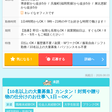
博多駅から徒歩5分
/
呉服町(福岡県)駅から徒歩5分
/
東比恵駅
から徒歩5分
キレイなオフィスです
1日4時間からOK！ 9時～21時の中でお好きな時間で働けます！
勤務時間
【急募】即日～短期も長期もOK！就業開始日は、すぐもOK！8
期間
月～・9月～もご相談ください！
日払いOK
/
履歴書不要
/
副業・WワークOK
/
服装自由
/
シフト
特徴
勤務
/
10名以上の大量募集
/
パソコンスキル不要
気になる！
応募する
詳細へ
掲載日：2026.08.03
未読
【10名以上の大量募集】カンタン！封筒や贈り
物の仕分けのお仕事＼1日～OK／
派遣
職種未経験OK
社会人未経験OK
大学生歓迎
ブランクOK
WEB登録・面接OK