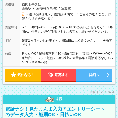
福岡市早良区
勤務地
西新駅
/
藤崎(福岡県)駅
/
室見駅
/
…
＜選べる勤務地＞介護施設や病院 ※ご自宅の近くなど、お
好きな場所を選べます！
★1日5時間～OK！ （例）9:00～18:00のあいだ もちろん1日8時
勤務時間
間のお仕事もご紹介可能です！ご希望をお聞かせください！★
家庭の都合でお休みが必要な場合も遠慮なくご相談ください。
※週最低15時間以上の勤務が必要です
短期2ヵ月～のお仕事です。開始日はご相談ください！ ★急募
期間
です！
日払いOK
/
履歴書不要
/
40～50代活躍中
/
副業・WワークOK
/
特徴
服装自由
/
シフト勤務
/
10名以上の大量募集
/
電話対応なし
/
パ
ソコンスキル不要
気になる！
応募する
詳細へ
掲載日：2026.07.30
未読
電話ナシ！見たまんま入力＊エントリーシート
のデータ入力・短期OK・日払いOK