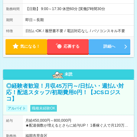
【日勤】 9:00～17:30 休憩60分 [実働]7時間30分
勤務時間
即日～長期
期間
日払いOK
/
履歴書不要
/
電話対応なし
/
パソコンスキル不要
特徴
気になる！
応募する
詳細へ
未読
◎経験者歓迎！月収45万円～/日払い・週払い対
応！配送スタッフ/初期費用0円！【JCSロジス
コ】
アルバイト
職種未経験OK
月給450,000円～800,000円
給与
★配達個数が増えるとさらに給与UP！ 1番稼ぐ人で月120万ほ
ど！ ・主要都市エリア 月収55万円／週5日稼働 月収65万~112
万円／週6日稼働 ・地方郊外エリア 月収40万円／週5日稼働 月
福岡市早良区
勤務地