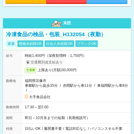
未読
冷凍食品の検品・包装_H132054（夜勤）
派遣
職種未経験OK
社会人未経験OK
ブランクOK
時給1,400円（深夜割増時：1,750円）
給与
交通費別途支給あり
上限あり(月額)30,000円
交通費
福岡県宗像市
勤務地
東郷駅から徒歩35分
/
赤間駅から車11分
/
東福間駅から車8分
/
…
大手食品会社
17:30～翌2:00
勤務時間
即日～10月末までの短期（長期相談可）
期間
日払いOK
/
履歴書不要
/
電話対応なし
/
パソコンスキル不要
特徴