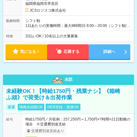
収40万円~50万円／週6日稼働 ＜モデルイメージ＞ ■月収50万
福岡県福岡市早良区
円 (27歳男性/江東区在住)※元建築関係 1日150個配達×25日勤務
JCSロジスコ株式会社
(日休み) ■月収80万円(43歳男性/墨田区在住)※元営業 1日200個
配達×25日勤務(月休み) 【試用期間】試用期間なし
シフト制
勤務時間
1日あたりの実働時間：最大8時間/日 8:00～20:00（シフト制/実
働8時間） ※週5日勤務（場所次第では週4も有り） ※配達状況
によって時間外での勤務可能性有り ※案件により多少の前後あ
日払いOK / 10名以上の大量募集
特徴
り ※配達が完了次第、帰社OKです
気になる！
応募する
詳細へ
未読
未経験OK！【時給1750円・残業ナシ】《箱崎
ふ頭》で荷受け＆出荷作業
派遣
職種未経験OK
WEB登録・面接OK
時給1750円／月収例：257,250円＝1,750円×7時間×21日勤務の
給与
場合 ※交通費別途支給
交通費別途支給あり