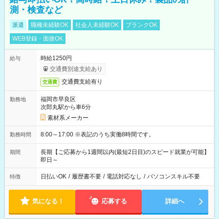
測・検査など
派遣
職種未経験OK
社会人未経験OK
ブランクOK
WEB登録・面接OK
時給1250円
給与
交通費別途支給あり
交通費支給有り
交通費
福岡市早良区
勤務地
次郎丸駅から車6分
素材系メーカー
8:00～17:00 ※表記のうち実働8時間です。
勤務時間
長期【ご応募から1週間以内(最短2日目)のスピード就業が可能】
期間
即日～
日払いOK
/
履歴書不要
/
電話対応なし
/
パソコンスキル不要
特徴
気になる！
応募する
詳細へ