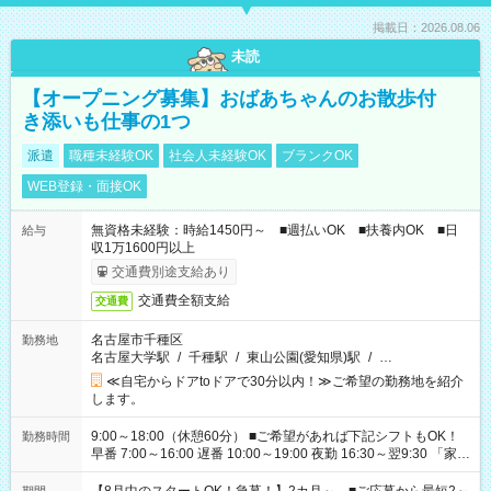
掲載日：2026.08.06
未読
【オープニング募集】おばあちゃんのお散歩付
き添いも仕事の1つ
派遣
職種未経験OK
社会人未経験OK
ブランクOK
WEB登録・面接OK
無資格未経験：時給1450円～ ■週払いOK ■扶養内OK ■日
給与
収1万1600円以上
交通費別途支給あり
交通費全額支給
交通費
名古屋市千種区
勤務地
名古屋大学駅
/
千種駅
/
東山公園(愛知県)駅
/
…
≪自宅からドアtoドアで30分以内！≫ご希望の勤務地を紹介
します。
9:00～18:00（休憩60分） ■ご希望があれば下記シフトもOK！
勤務時間
早番 7:00～16:00 遅番 10:00～19:00 夜勤 16:30～翌9:30 「家族
と休みを合わせたい」 「余裕を持って夕飯の準備がしたい」
「できれば残業はしたくない」 など、ご希望を教えてください