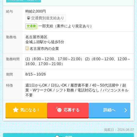
時給2,000円
給与
交通費別途支給あり
一部支給（案件により規定あり）
交通費
名古屋市港区
勤務地
金城ふ頭駅から徒歩5分
名古屋市内の企業
(1)（8:00～12:00、17:00～21:00） (2)（8:00～12:00、12:00～
勤務時間
16:00、17:00～21:00）
8/15～10/26
期間
週1日からOK
/
日払いOK
/
履歴書不要
/
40～50代活躍中
/
副
特徴
業・WワークOK
/
シフト勤務
/
電話対応なし
/
パソコンスキル
不要
気になる！
応募する
詳細へ
掲載日：2026.08.07