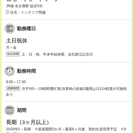
JR線 名古屋駅 徒歩5分
住宅・インテリア関連
勤務曜日
土日祝休
月～金
土・日・祝、年末年始休暇、会社創立記念日
休日休暇
勤務時間
9:00～17:30
月平均5～10時間/繁忙期:決算時の前後3週間は1日1h程度の可能性
残業時間
あり
期間
長期（3ヶ月以上）
2026/9/1～長期 ※派遣期間3か月～最長6ヵ月後、契約社員登用予定 ※9