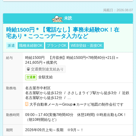
掲載日：2026.08.07
未読
時給1500円＊【電話なし】事務未経験OK！在
宅あり＊こつこつデータ入力など
派遣
職種未経験OK
ブランクOK
WEB登録・面接OK
時給1500円 【月収例】時給1500円×7時間40分×21日＝
給与
241,605円＋残業代
交通費別途支給あり
全額支給
交通費
名古屋市中村区
勤務地
名古屋駅から徒歩12分
/
ささしまライブ駅から徒歩3分
/
近鉄
名古屋駅から徒歩12分
/
…
大手自動車メーカーGroup★カーナビ地図の制作会社です
09:00～17:40(実働7時間40分 休憩1時間) ※時差出勤もOK！
勤務時間
（朝10時開始など）
2026年09月上旬～長期 ※9月～！
期間