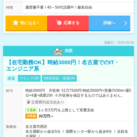
履歴書不要
/
40～50代活躍中
/
服装自由
特徴
気になる！
応募する
詳細へ
掲載日：2026.08.06
未読
【在宅勤務OK】時給3000円！名古屋でのIT・
エンジニア系
派遣
ブランクOK
WEB登録・面接OK
時給3000円 月収例 51万7500円 時給3000円×実働7h30m×週5
給与
日×4週+残業20h ※月収例を保証するものではありません。
交通費別途支給あり
1ヶ月3万円を上限として実費支給
交通費
30万円～
月収例
名古屋市西区
勤務地
名古屋駅から徒歩5分
/
国際センター駅から徒歩8分
/
近鉄名
古屋駅
/
…