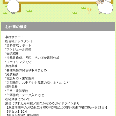
お仕事の概要
事務サポート
総合職アシスタント
*資料作成サポート
*スケジュール調整
*会議招集
*決裁書作成、押印、そのほか書類作成
*ファイリング など
庶務業務
*各種業務の発信や取りまとめ
*経費精算
*電話対応・来客案内
*名刺発注、お中元やお歳暮の取りまとめ など
経理業務
*日常・決算業務
*伝票作成・データ入力 など
在宅勤務について
業務に慣れたら可能／部門が定めるガイドラインあり
【派遣期間中の月収例:252,000円(時給1,600円×実働7時間30分×月21日)】
【男女比】10:4
【配属先部署】事務部門