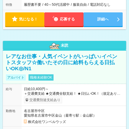
履歴書不要
/
40～50代活躍中
/
服装自由
/
電話対応なし
特徴
気になる！
応募する
詳細へ
未読
レアなお仕事・人気イベントがいっぱい♪イベン
トスタッフ☆働いたその日に給料もらえる日払
いOK◎/N1
アルバイト
職種未経験OK
日給10,400円～
給与
＋交通費支給 ★交通費全額支給！ ★日払いOK！（規定あり） ┗
働いたその日に現金GET♪ お仕事後はコンビニATMから 日払
交通費別途支給あり
い分を引き落とせます！ 【試用期間】試用期間なし
名古屋市中区
勤務地
愛知県名古屋市中区金山（最寄り駅：金山駅）
株式会社ワンベルウッズ