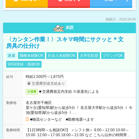
掲載日：2026.08.06
未読
〈カンタン作業！〉スキマ時間にサクッと＊文
房具の仕分け
派遣
職種未経験OK
社会人未経験OK
大学生歓迎
ブランクOK
WEB登録・面接OK
時給1,500円～1,875円
給与
交通費別途支給あり
■ 交通費規定内支給 ※派遣先による
交通費
名古屋市千種区
勤務地
星ケ丘(愛知県)駅から徒歩5分
/
名古屋大学駅から徒歩5分
/
今
池(愛知県)駅から徒歩5分
/
…
■物流センターなど ■勤務地選べます
【1日3時間～も相談OK!】 ＜シフト例＞ 9:00～12:00 10:00～
勤務時間
15:00 12:00～17:00 18:00～21:00 など こちら以外の時間帯も