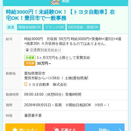
未読
時給3000円！未経験OK！【トヨタ自動車】在
宅OK！豊田市で一般事務
派遣
職種未経験OK
ブランクOK
WEB登録・面接OK
時給3000円 月収例 59万円 時給3000円×実働8h×週5日×4週
給与
+残業30h ※月収例を保証するものではありません。
交通費別途支給あり
1ヶ月3万円を上限として実費支給
交通費
30万円～
月収例
愛知県豊田市
勤務地
豊田市駅からバス58分
/
土橋(愛知県)駅
トヨタ自動車 株式会社
09:00-18:00（休憩60分）実働8時間
勤務時間
2026年09月01日～長期 ※開始日相談OK ※9月～！
期間
履歴書不要
特徴
気になる！
応募する
詳細へ