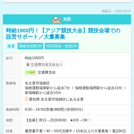
掲載日：2026.08.07
未読
時給1900円！【アジア競技大会】競技会場での
設営サポート／大量募集
派遣
職種未経験OK
WEB登録・面接OK
時給1900円
給与
交通費別途支給あり
交通費支給
交通費
名古屋市瑞穂区
勤務地
瑞穂運動場東駅から徒歩7分
/
瑞穂運動場西駅から徒歩10分
/
新瑞橋駅から徒歩10分
愛知県 名古屋市瑞穂区にある企業
9:00～18:00(実働:8時間) (休憩60分)
勤務時間
【急募】即日～2026/9/30 ★8月～OK！
期間
履歴書不要
/
40～50代活躍中
/
10名以上の大量募集
/
電話対応
特徴