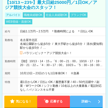
【10/13～23✨】最大日給25000円／1日OK／ア
ジア競技大会のスタッフ！
アルバイト
職種未経験OK
社会人未経験OK
ブランクOK
WEB登録・面接OK
日給1.1万円～2.5万円 ＊勤務時間による ＊日払いOK
給与
名古屋市北区
勤務地
名城公園駅から徒歩5分
/
東大手駅から徒歩5分
/
清水(愛知県)
駅から徒歩5分
/
…
パラリンピック＊アジア競技大会✨！
【朝】 10/13・14・15→「6：00～21：00」 10/16・17・19・
勤務時間
20・21・22→「4：30～17：00」 10/23→「5：30～16：00」
【夕方】 10/16・17・19～21→「17：00～26：00」
10/22→「17：00～24：30」 10/23→「16：00～23：00」 ＊
10月13日～23日のうち1日単発OK！ ※急募
期間
勤務時間に関して、面談時にしっかりお伝えします！ 朝だ
け、夕方だけ、などもOKです！
週1日からOK
/
日払いOK
/
履歴書不要
/
40～50代活躍中
/
副
特徴
業・WワークOK
/
シフト勤務
/
10名以上の大量募集
/
電話対応
なし
/
パソコンスキル不要
気になる！
応募する
詳細へ