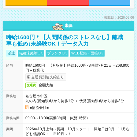
掲載日：2026.08.06
未読
時給1600円＊【人間関係のストレスなし】離職
率も低め↓未経験OK！データ入力
派遣
職種未経験OK
ブランクOK
WEB登録・面接OK
時給1600円 【月収例】時給1600円×8時間×月21日＝268,800
給与
円＋残業代
交通費別途支給あり
全額支給
交通費
名古屋市中区
勤務地
丸の内(愛知県)駅から徒歩1分
/
伏見(愛知県)駅から徒歩8分
■物流会社■
09:00～18:00(実働8時間 休憩1時間)
勤務時間
2026年10月上旬～長期 10月スタート｜開始日は9月・11月な
期間
ども相談OK！ ※10月～！