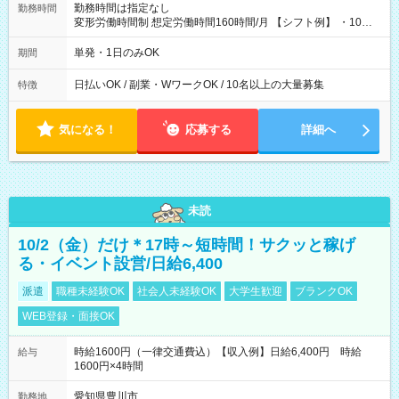
勤務時間は指定なし
勤務時間
変形労働時間制 想定労働時間160時間/月 【シフト例】 ・10：
00～20：00
単発・1日のみOK
期間
日払いOK / 副業・WワークOK / 10名以上の大量募集
特徴
気になる！
応募する
詳細へ
未読
10/2（金）だけ＊17時～短時間！サクッと稼げ
る・イベント設営/日給6,400
派遣
職種未経験OK
社会人未経験OK
大学生歓迎
ブランクOK
WEB登録・面接OK
時給1600円（一律交通費込）【収入例】日給6,400円 時給
給与
1600円×4時間
愛知県豊川市
勤務地