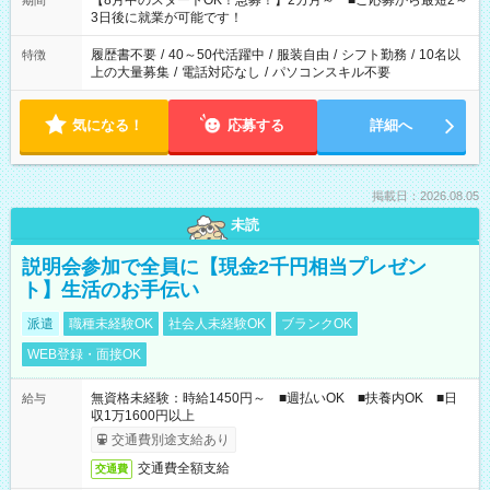
【8月中のスタートOK！急募！】2カ月～ ■ご応募から最短2～
期間
ね。 ※Wワーク希望の方へ 今ご覧のお仕事で希望する勤務時間
3日後に就業が可能です！
と、もう1つのお仕事の勤務時間。 合計で週40時間を超える場
合は応募できません。
履歴書不要
/
40～50代活躍中
/
服装自由
/
シフト勤務
/
10名以
特徴
上の大量募集
/
電話対応なし
/
パソコンスキル不要
気になる！
応募する
詳細へ
掲載日：2026.08.05
未読
説明会参加で全員に【現金2千円相当プレゼン
ト】生活のお手伝い
派遣
職種未経験OK
社会人未経験OK
ブランクOK
WEB登録・面接OK
無資格未経験：時給1450円～ ■週払いOK ■扶養内OK ■日
給与
収1万1600円以上
交通費別途支給あり
交通費全額支給
交通費