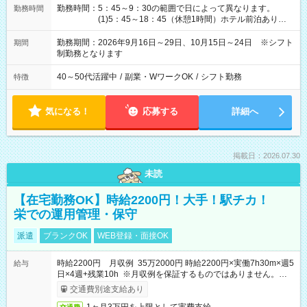
勤務時間：5：45～9：30の範囲で日によって異なります。
勤務時間
(1)5：45～18：45（休憩1時間）ホテル前泊あり！
(2)6：00～19：00（休憩1時間）ホテル前泊あり！
(3)6：45～19：45（休憩1時間） (4)7：
勤務期間：2026年9月16日～29日、10月15日～24日 ※シフト
期間
30～20：30（休憩1時間） (5)8：30～18：00（休憩
制勤務となります
1時間） (6)9：30～21：30（休憩1時間）
40～50代活躍中
/
副業・WワークOK
/
シフト勤務
特徴
気になる！
応募する
詳細へ
掲載日：2026.07.30
未読
【在宅勤務OK】時給2200円！大手！駅チカ！
栄での運用管理・保守
派遣
ブランクOK
WEB登録・面接OK
時給2200円 月収例 35万2000円 時給2200円×実働7h30m×週5
給与
日×4週+残業10h ※月収例を保証するものではありません。※給
与即受取りサービス利用可（利用条件有）
交通費別途支給あり