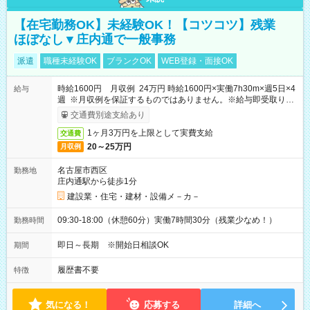
【在宅勤務OK】未経験OK！【コツコツ】残業
ほぼなし▼庄内通で一般事務
派遣
職種未経験OK
ブランクOK
WEB登録・面接OK
時給1600円 月収例 24万円 時給1600円×実働7h30m×週5日×4
給与
週 ※月収例を保証するものではありません。※給与即受取りサ
ービス利用可（利用条件有）
交通費別途支給あり
1ヶ月3万円を上限として実費支給
交通費
20～25万円
月収例
名古屋市西区
勤務地
庄内通駅から徒歩1分
建設業・住宅・建材・設備メ－カ－
09:30-18:00（休憩60分）実働7時間30分（残業少なめ！）
勤務時間
即日～長期 ※開始日相談OK
期間
履歴書不要
特徴
気になる！
応募する
詳細へ