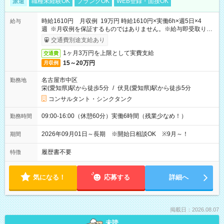
派遣
職種未経験OK
ブランクOK
WEB登録・面接OK
時給1610円 月収例 19万円 時給1610円×実働6h×週5日×4
給与
週 ※月収例を保証するものではありません。※給与即受取りサ
ービス利用可（利用条件有）
交通費別途支給あり
1ヶ月3万円を上限として実費支給
交通費
15～20万円
月収例
名古屋市中区
勤務地
栄(愛知県)駅から徒歩5分
/
伏見(愛知県)駅から徒歩5分
コンサルタント・シンクタンク
09:00-16:00（休憩60分）実働6時間（残業少なめ！）
勤務時間
2026年09月01日～長期 ※開始日相談OK ※9月～！
期間
履歴書不要
特徴
気になる！
応募する
詳細へ
掲載日：2026.08.07
未読