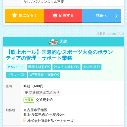
なし
/
パソコンスキル不要
気になる！
応募する
詳細へ
掲載日：2026.07.27
未読
【吹上ホール】国際的なスポーツ大会のボラン
ティアの管理・サポート業務
アルバイト
職種未経験OK
社会人未経験OK
大学生歓迎
ブランクOK
WEB登録・面接OK
時給 1,600円
給与
交通費別途支給あり
交通費支給
交通費
名古屋市千種区
勤務地
吹上(愛知県)駅から徒歩5分
株式会社近鉄HRパートナーズ