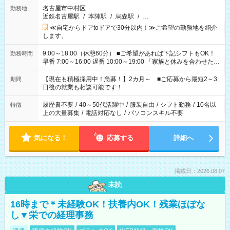
名古屋市中村区
勤務地
近鉄名古屋駅
/
本陣駅
/
烏森駅
/
…
≪自宅からドアtoドアで30分以内！≫ご希望の勤務地を紹介
します。
9:00～18:00（休憩60分） ■ご希望があれば下記シフトもOK！
勤務時間
早番 7:00～16:00 遅番 10:00～19:00 「家族と休みを合わせた
い」 「余裕を持って夕飯の準備がしたい」 「できれば残業はし
たくない」 など、ご希望を教えてくださいね。 ※Wワーク希望
【現在も積極採用中！急募！】2カ月～ ■ご応募から最短2～3
期間
の方へ 今ご覧のお仕事で希望する勤務時間と、もう1つのお仕事
日後の就業も相談可能です！
の勤務時間。 合計で週40時間を超える場合は応募できません。
履歴書不要
/
40～50代活躍中
/
服装自由
/
シフト勤務
/
10名以
特徴
上の大量募集
/
電話対応なし
/
パソコンスキル不要
気になる！
応募する
詳細へ
掲載日：2026.08.07
未読
16時まで＊未経験OK！扶養内OK！残業ほぼな
し▼栄での経理事務