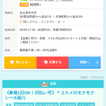
1ヶ月3万円を上限として実費支給
交通費
30万円～
月収例
名古屋市中区
勤務地
栄(愛知県)駅から徒歩1分
/
矢場町駅から徒歩3分
SI(システム・インテグレ－タ－)
09:00-17:30（休憩60分）実働7時間30分
勤務時間
【急募】即日～長期 ※1か月以内のスタートも可能！開始日は
期間
ご相談ください
履歴書不要
/
40～50代活躍中
特徴
気になる！
応募する
詳細へ
掲載日：2026.08.06
未読
《単発1日OK！日払い可》＊コスメのモクモク
シール貼り
派遣
職種未経験OK
社会人未経験OK
大学生歓迎
ブランクOK