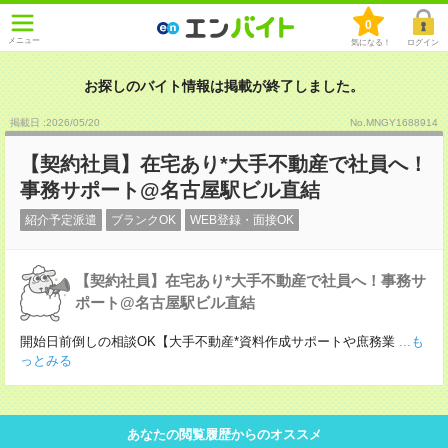
0
メニュー
気になる！
ログイン
お探しのバイト情報は掲載が終了しました。
掲載日 :2026
/
05
/
20
No.MNGY1688914
【契約社員】在宅あり*大手不動産で社員へ！
事務サポート@名古屋駅ビル直結
紹介予定派遣
ブランクOK
WEB登録・面接OK
【契約社員】在宅あり*大手不動産で社員へ！事務サ
ポート@名古屋駅ビル直結
開始日前倒しの相談OK【大手不動産*資料作成サポートや庶務業
...も
っとみる
あなたの閲覧履歴からのオススメ