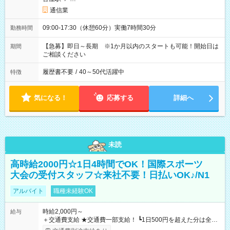
通信業
09:00-17:30（休憩60分）実働7時間30分
勤務時間
【急募】即日～長期 ※1か月以内のスタートも可能！開始日は
期間
ご相談ください
履歴書不要
/
40～50代活躍中
特徴
気になる！
応募する
詳細へ
未読
高時給2000円☆1日4時間でOK！国際スポーツ
大会の受付スタッフ☆来社不要！日払いOK♪/N1
アルバイト
職種未経験OK
時給2,000円～
給与
＋交通費支給 ★交通費一部支給！ ┗1日500円を超えた分は全額
支給！ ※往復500円以内の方は自己負担となります ★日払い