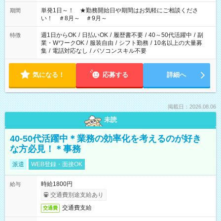
お気軽にご相談ください！
単発1日～！ ★勤務開始日や期間はお気軽にご相談くださ
期間
い！ ＃8月～ ＃9月～
週1日からOK
/
日払いOK
/
履歴書不要
/
40～50代活躍中
/
副
特徴
業・WワークOK
/
服装自由
/
シフト勤務
/
10名以上の大量募
集
/
電話対応なし
/
パソコンスキル不要
気になる！
応募する
詳細へ
掲載日：2026.08.06
未読
40-50代活躍中＊業務の効率化を考えるのが好き
な方必見！＊事務
派遣
WEB登録・面接OK
時給1800円
給与
交通費別途支給あり
交通費支給
交通費