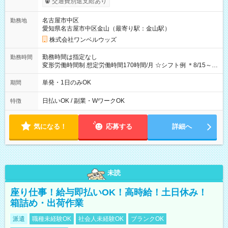
交通費別途支給あり
OK！（規定あり） ┗働いたその日に現金GET♪ お仕事後はコン
ビニATMから 日払い分を引き落とせます！ 【試用期間】試用
名古屋市中区
勤務地
期間なし
愛知県名古屋市中区金山（最寄り駅：金山駅）
株式会社ワンベルウッズ
勤務時間は指定なし
勤務時間
変形労働時間制 想定労働時間170時間/月 ☆シフト例 ＊8/15～
10/26 全日共通 08：00～12：00 17：00～21：00 ＊8/31
～9/19のみ下記シフトもあります！ 12：00～16：00 ＊9/6～
単発・1日のみOK
期間
10/6、10/11～26のみ下記シフトもあります！ 07：00～11：
00
日払いOK / 副業・WワークOK
特徴
気になる！
応募する
詳細へ
未読
座り仕事！給与即払いOK！高時給！土日休み！
箱詰め・出荷作業
派遣
職種未経験OK
社会人未経験OK
ブランクOK