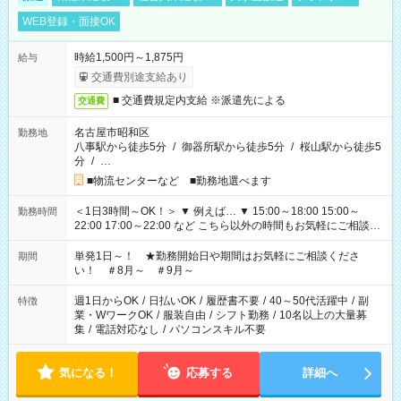
WEB登録・面接OK
時給1,500円～1,875円
給与
交通費別途支給あり
■ 交通費規定内支給 ※派遣先による
交通費
名古屋市昭和区
勤務地
八事駅から徒歩5分
/
御器所駅から徒歩5分
/
桜山駅から徒歩5
分
/
…
■物流センターなど ■勤務地選べます
＜1日3時間～OK！＞ ▼ 例えば… ▼ 15:00～18:00 15:00～
勤務時間
22:00 17:00～22:00 など こちら以外の時間もお気軽にご相談く
ださい！
単発1日～！ ★勤務開始日や期間はお気軽にご相談くださ
期間
い！ ＃8月～ ＃9月～
週1日からOK
/
日払いOK
/
履歴書不要
/
40～50代活躍中
/
副
特徴
業・WワークOK
/
服装自由
/
シフト勤務
/
10名以上の大量募
集
/
電話対応なし
/
パソコンスキル不要
気になる！
応募する
詳細へ