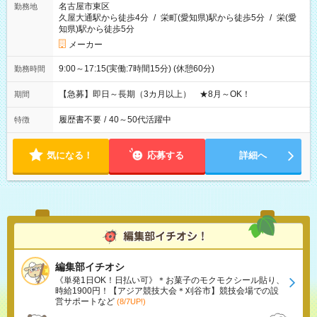
名古屋市東区
勤務地
久屋大通駅から徒歩4分
/
栄町(愛知県)駅から徒歩5分
/
栄(愛
知県)駅から徒歩5分
メーカー
9:00～17:15(実働:7時間15分) (休憩60分)
勤務時間
【急募】即日～長期（3カ月以上） ★8月～OK！
期間
履歴書不要
/
40～50代活躍中
特徴
気になる！
応募する
詳細へ
編集部イチオシ
《単発1日OK！日払い可》＊お菓子のモクモクシール貼り、
時給1900円！【アジア競技大会＊刈谷市】競技会場での設
営サポートなど
(8/7UP!)