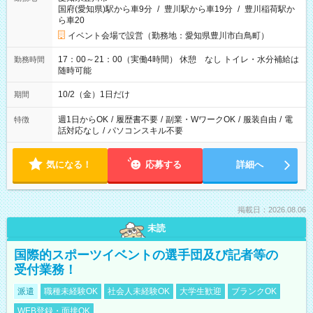
国府(愛知県)駅から車9分
/
豊川駅から車19分
/
豊川稲荷駅か
ら車20
イベント会場で設営（勤務地：愛知県豊川市白鳥町）
17：00～21：00（実働4時間） 休憩 なし トイレ・水分補給は
勤務時間
随時可能
10/2（金）1日だけ
期間
週1日からOK
/
履歴書不要
/
副業・WワークOK
/
服装自由
/
電
特徴
話対応なし
/
パソコンスキル不要
気になる！
応募する
詳細へ
掲載日：2026.08.06
未読
国際的スポーツイベントの選手団及び記者等の
受付業務！
派遣
職種未経験OK
社会人未経験OK
大学生歓迎
ブランクOK
WEB登録・面接OK