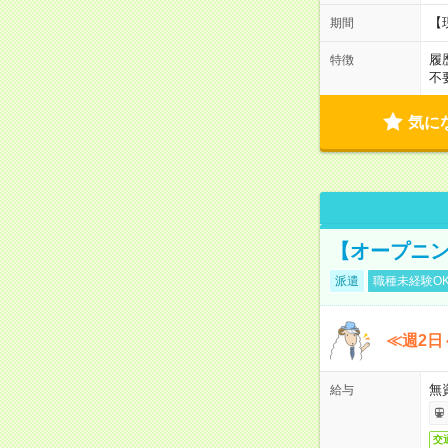
【
期間
履
特徴
不
気に
【オープニン
派遣
職種未経験O
≪週2日
無
給与
交