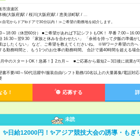
阪市浪速区
本橋(大阪府)駅
/
桜川(大阪府)駅
/
恵美須町駅
/
…
≪自宅からドアtoドアで30分以内！≫ご希望の勤務地を紹介します。
00～18:00（休憩60分） ■ご希望があれば下記シフトもOK！ 早番 7:00～16:00 遅
勤 16:30～翌9:30 「家族と休みを合わせたい」 「余裕を持って夕飯の準備
業はしたくない」 など、ご希望を教えてくださいね。 ※Wワーク希望の方へ
する勤務時間と、もう1つのお仕事の勤務時間。 合計で週40時間を超える場
8月中のスタートOK！急募！】2カ月～ ■ご応募から最短2～3日後に就業が
歴書不要
/
40～50代活躍中
/
服装自由
/
シフト勤務
/
10名以上の大量募集
/
電話対応
要
なる！
応募する
詳
未読
/3】✨日給12000円！✨アジア競技大会の誘導・も