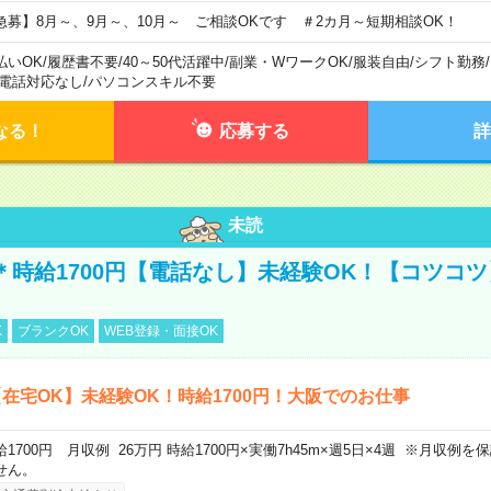
急募】8月～、9月～、10月～ ご相談OKです ＃2カ月～短期相談OK！
払いOK
/
履歴書不要
/
40～50代活躍中
/
副業・WワークOK
/
服装自由
/
シフト勤務
/
電話対応なし
/
パソコンスキル不要
なる！
応募する
詳
未読
宅＊時給1700円【電話なし】未経験OK！【コツコ
K
ブランクOK
WEB登録・面接OK
在宅OK】未経験OK！時給1700円！大阪でのお仕事
給1700円 月収例 26万円 時給1700円×実働7h45m×週5日×4週 ※月収例
せん。