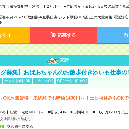
現在も積極採用中！急募！】2カ月～ ■ご応募から最短2～3日後の就業も相
歴書不要
/
40～50代活躍中
/
服装自由
/
シフト勤務
/
10名以上の大量募集
/
電話対応
要
なる！
応募する
詳
未読
グ募集】おばあちゃんのお散歩付き添いも仕事の
K
社会人未経験OK
ブランクOK
WEB登録・面接OK
～OK≫無資格・未経験でも時給1400円～！土日祝休みもOK
資格未経験：時給1400円～ ■週払いOK ■扶養内OK ■日収1万1200円以上
交通費別途支給あり
交通費全額支給
通費