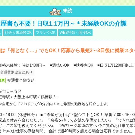
未読
歴書も不要！日収1.1万円～＊未経験OKの介護
K
社会人未経験OK
ブランクOK
WEB登録・面接OK
は「何となく…」でもOK！応募から最短2～3日後に就業スタ
資格未経験：時給1400円～ ■週払いOK ■扶養内OK ■日収1万1200円以上
交通費別途支給あり
交通費全額支給
通費
阪市天王寺区
王寺駅
/
大阪上本町駅
/
鶴橋駅
/
…
≪自宅からドアtoドアで30分以内！≫ご希望の勤務地を紹介します。
00～18:00（休憩60分） ■ご希望があれば下記シフトもOK！ 早番 7:00～16:00 遅
家族と休みを合わせたい」 「余裕を持って夕飯の準備がしたい」 「できれば
ど、ご希望を教えてくださいね。 ※Wワーク希望の方へ 今ご覧のお仕事で希
う1つのお仕事の勤務時間。 合計で週40時間を超える場合は応募できません。