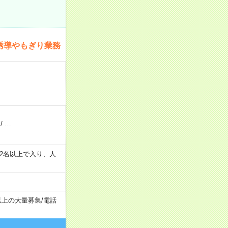
誘導やもぎり業務
/
…
の間で2名以上で入り、人
以上の大量募集
/
電話