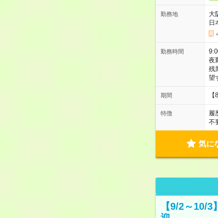
大
勤務地
日
9:
勤務時間
夜
残
望
【
期間
履
特徴
不
気に
【9/2～10
迎