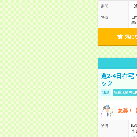
【
期間
日
特徴
集
/
気に
週2-4日在
ック
派遣
職種未経験O
急募！【
時
給与
ま