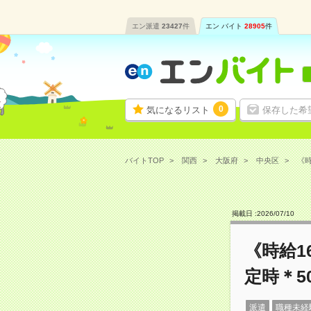
エン派遣
23427
件
エン バイト
28905
件
0
気になるリスト
保存した希
バイトTOP
関西
大阪府
中央区
《時
掲載日 :
2026
/
07
/
10
《時給1
定時＊5
派遣
職種未経