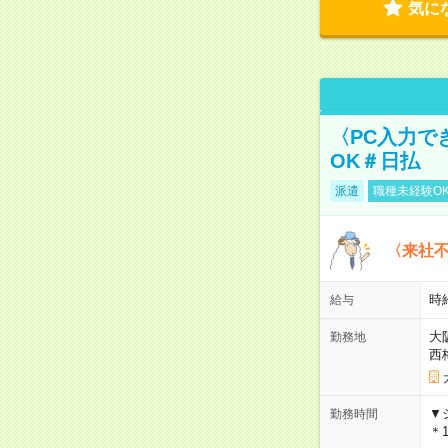
気に
〈PC入力で
OK＃日払
派遣
職種未経験O
〈来社
時給
給与
大
勤務地
西
▼
勤務時間
＊1