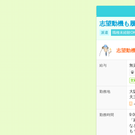
志望動機も履
派遣
職種未経験O
志望動機
無
給与
交
大
勤務地
天
9:
勤務時間
「
な
も