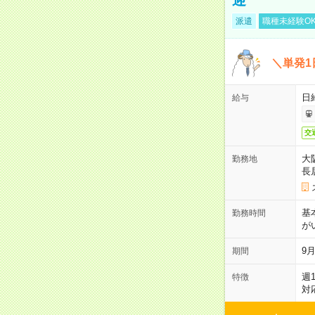
派遣
職種未経験O
＼単発1
日給
給与
交
大
勤務地
長
基
勤務時間
が
9月
期間
週
特徴
対