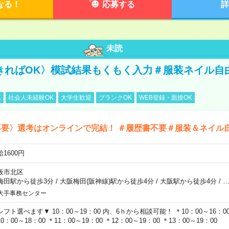
なる！
応募する
詳
未読
きればOK〉模試結果もくもく入力＃服装ネイル自
K
社会人未経験OK
大学生歓迎
ブランクOK
WEB登録・面接OK
不要〉選考はオンラインで完結！ ＃履歴書不要＃服装＆ネイル
1600円
阪市北区
梅田駅から徒歩3分
/
大阪梅田(阪神線)駅から徒歩4分
/
大阪駅から徒歩4分
/
大手事務センター
シフト選べます▼ 10：00～19：00 内、6ｈから相談可能！ ＊10：00～16：00 
0：00～18：00 ＊11：00～19：00 ＊12：00～19：00 ＊13：00～19：00