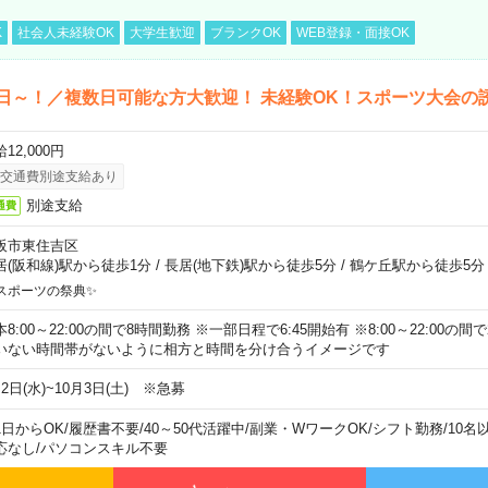
K
社会人未経験OK
大学生歓迎
ブランクOK
WEB登録・面接OK
日～！／複数日可能な方大歓迎！ 未経験OK！スポーツ大会の
12,000円
交通費別途支給あり
別途支給
通費
阪市東住吉区
居(阪和線)駅から徒歩1分
/
長居(地下鉄)駅から徒歩5分
/
鶴ケ丘駅から徒歩5分
スポーツの祭典✨
本8:00～22:00の間で8時間勤務 ※一部日程で6:45開始有 ※8:00～22:00
いない時間帯がないように相方と時間を分け合うイメージです
2日(水)~10月3日(土) ※急募
1日からOK
/
履歴書不要
/
40～50代活躍中
/
副業・WワークOK
/
シフト勤務
/
10名
応なし
/
パソコンスキル不要