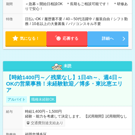
＜急募＞開始日相談OK ＊長期もご相談可能です！ ＊研修あ
期間
りで安心！
日払いOK
/
履歴書不要
/
40～50代活躍中
/
服装自由
/
シフト勤
特徴
務
/
10名以上の大量募集
/
パソコンスキル不要
気になる！
応募する
詳細へ
未読
【時給1400円～／残業なし】1日4h～、週4日～
OKの営業事務！未経験歓迎／博多・東比恵エリ
ア
アルバイト
職種未経験OK
時給1,400円～1,500円
給与
経験・能力を考慮して決定します。 【試用期間】試用期間なし
交通費別途支給あり
福岡市博多区
勤務地