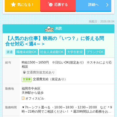
気になる！
応募する
詳細へ
掲載日：2026.08.04
未読
【人気のお仕事】映画の「いつ？」に答える問
合せ対応＜週4～＞
派遣
職種未経験OK
社会人未経験OK
大学生歓迎
ブランクOK
時給1500～1650円 ※日払いOK(規定あり) ※スキルにより応
給与
相談
交通費別途支給あり
交通費支給（規定あり）
交通費
福岡市中央区
勤務地
天神駅から徒歩
オフィスビル
▼7h～シフト選べる ・10:00～18:00 ・12:00～20:00 など ＊9
勤務時間
時～21時の間でご相談ください！ ＊週20時間以上の勤務をお願
いします