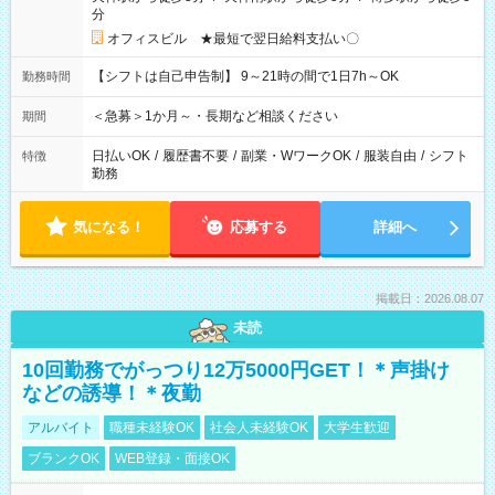
分
オフィスビル ★最短で翌日給料支払い〇
【シフトは自己申告制】 9～21時の間で1日7h～OK
勤務時間
＜急募＞1か月～・長期など相談ください
期間
日払いOK
/
履歴書不要
/
副業・WワークOK
/
服装自由
/
シフト
特徴
勤務
気になる！
応募する
詳細へ
掲載日：2026.08.07
未読
10回勤務でがっつり12万5000円GET！＊声掛け
などの誘導！＊夜勤
アルバイト
職種未経験OK
社会人未経験OK
大学生歓迎
ブランクOK
WEB登録・面接OK