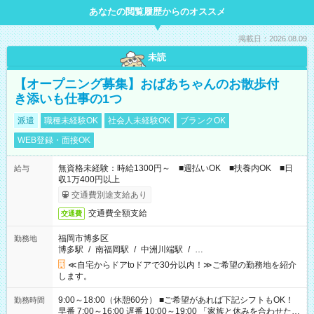
あなたの閲覧履歴からのオススメ
掲載日：2026.08.09
未読
【オープニング募集】おばあちゃんのお散歩付
き添いも仕事の1つ
派遣
職種未経験OK
社会人未経験OK
ブランクOK
WEB登録・面接OK
無資格未経験：時給1300円～ ■週払いOK ■扶養内OK ■日
給与
収1万400円以上
交通費別途支給あり
交通費全額支給
交通費
福岡市博多区
勤務地
博多駅
/
南福岡駅
/
中洲川端駅
/
…
≪自宅からドアtoドアで30分以内！≫ご希望の勤務地を紹介
します。
9:00～18:00（休憩60分） ■ご希望があれば下記シフトもOK！
勤務時間
早番 7:00～16:00 遅番 10:00～19:00 「家族と休みを合わせた