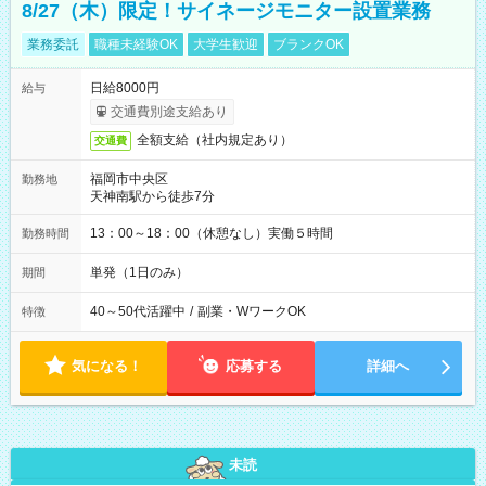
8/27（木）限定！サイネージモニター設置業務
業務委託
職種未経験OK
大学生歓迎
ブランクOK
日給8000円
給与
交通費別途支給あり
全額支給（社内規定あり）
交通費
福岡市中央区
勤務地
天神南駅から徒歩7分
13：00～18：00（休憩なし）実働５時間
勤務時間
単発（1日のみ）
期間
40～50代活躍中
/
副業・WワークOK
特徴
気になる！
応募する
詳細へ
未読