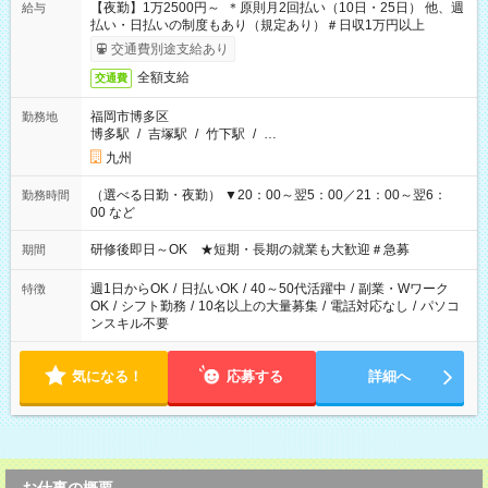
【夜勤】1万2500円～ ＊原則月2回払い（10日・25日） 他、週
給与
払い・日払いの制度もあり（規定あり）＃日収1万円以上
交通費別途支給あり
全額支給
交通費
福岡市博多区
勤務地
博多駅
/
吉塚駅
/
竹下駅
/
…
九州
（選べる日勤・夜勤） ▼20：00～翌5：00／21：00～翌6：
勤務時間
00 など
研修後即日～OK ★短期・長期の就業も大歓迎＃急募
期間
週1日からOK
/
日払いOK
/
40～50代活躍中
/
副業・Wワーク
特徴
OK
/
シフト勤務
/
10名以上の大量募集
/
電話対応なし
/
パソコ
ンスキル不要
気になる！
応募する
詳細へ