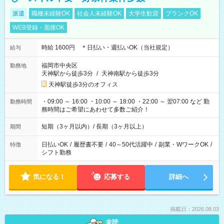
派遣
職種未経験OK
社会人未経験OK
大学生歓迎
ブランクOK
WEB登録・面接OK
時給 1600円 ＊日払い・週払いOK（当社規定）
給与
福岡市中央区
勤務地
天神駅から徒歩3分
/
天神南駅から徒歩3分
天神駅徒歩3分のオフィス
・09:00 ～ 16:00 ・10:00 ～ 18:00 ・22:00 ～ 翌07:00 など 勤
勤務時間
務時間はご希望にあわせて多数ご紹介！
短期（3ヶ月以内）/ 長期（3ヶ月以上）
期間
日払いOK
/
履歴書不要
/
40～50代活躍中
/
副業・WワークOK
/
特徴
シフト勤務
気になる！
応募する
詳細へ
掲載日：2026.08.03
未読