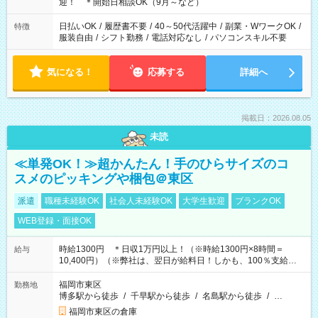
る時間帯！
迎！ ＊開始日相談OK（9月～など）
日払いOK
/
履歴書不要
/
40～50代活躍中
/
副業・WワークOK
/
特徴
服装自由
/
シフト勤務
/
電話対応なし
/
パソコンスキル不要
気になる！
応募する
詳細へ
掲載日：2026.08.05
未読
≪単発OK！≫超かんたん！手のひらサイズのコ
スメのピッキングや梱包＠東区
派遣
職種未経験OK
社会人未経験OK
大学生歓迎
ブランクOK
WEB登録・面接OK
時給1300円 ＊日収1万円以上！（※時給1300円×8時間＝
給与
10,400円）（※弊社は、翌日が給料日！しかも、100％支給な
ので働いた分がすぐにもらえる！）
福岡市東区
勤務地
博多駅から徒歩
/
千早駅から徒歩
/
名島駅から徒歩
/
…
福岡市東区の倉庫