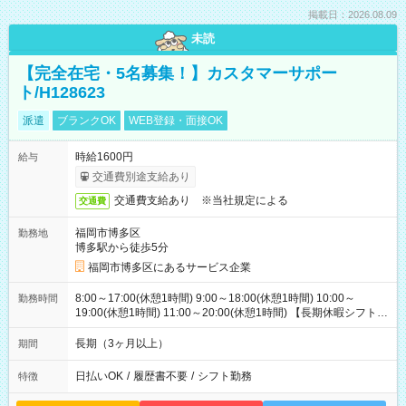
掲載日：2026.08.09
未読
【完全在宅・5名募集！】カスタマーサポー
ト/H128623
派遣
ブランクOK
WEB登録・面接OK
時給1600円
給与
交通費別途支給あり
交通費支給あり ※当社規定による
交通費
福岡市博多区
勤務地
博多駅から徒歩5分
福岡市博多区にあるサービス企業
8:00～17:00(休憩1時間) 9:00～18:00(休憩1時間) 10:00～
勤務時間
19:00(休憩1時間) 11:00～20:00(休憩1時間) 【長期休暇シフト】
長期休暇：振り替え出勤なし（したい方相談OK） 年末年始：毎
年11月に決定（基本は長期休暇になります:2025年度実績：
長期（3ヶ月以上）
期間
12/26～1/5） GW：暦通り（休み希望あれば受付可） 夏季休暇
（お盆）：暦通り（休み希望あれば受付可）
日払いOK
/
履歴書不要
/
シフト勤務
特徴