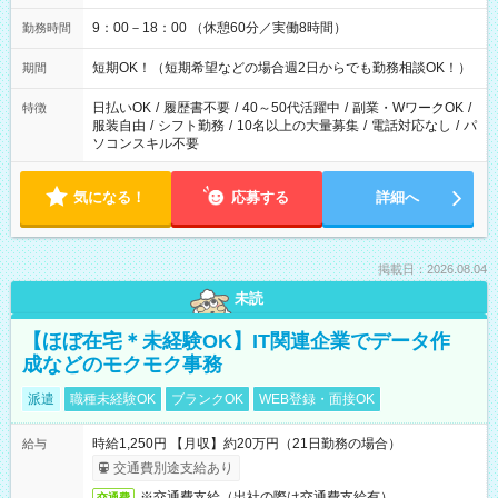
9：00－18：00 （休憩60分／実働8時間）
勤務時間
短期OK！（短期希望などの場合週2日からでも勤務相談OK！）
期間
日払いOK
/
履歴書不要
/
40～50代活躍中
/
副業・WワークOK
/
特徴
服装自由
/
シフト勤務
/
10名以上の大量募集
/
電話対応なし
/
パ
ソコンスキル不要
気になる！
応募する
詳細へ
掲載日：2026.08.04
未読
【ほぼ在宅＊未経験OK】IT関連企業でデータ作
成などのモクモク事務
派遣
職種未経験OK
ブランクOK
WEB登録・面接OK
時給1,250円 【月収】約20万円（21日勤務の場合）
給与
交通費別途支給あり
※交通費支給（出社の際は交通費支給有）
交通費