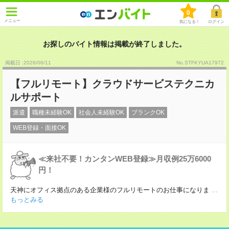
0
メニュー
気になる！
ログイン
お探しのバイト情報は掲載が終了しました。
掲載日 :2026
/
06
/
11
No.STFKYUA17972
【フルリモート】クラウドサービステクニカ
ルサポート
派遣
職種未経験OK
社会人未経験OK
ブランクOK
WEB登録・面接OK
≪来社不要！カンタンWEB登録≫月収例25万6000
円！
天神にオフィス拠点のある企業様のフルリモートのお仕事になりま
...
もっとみる