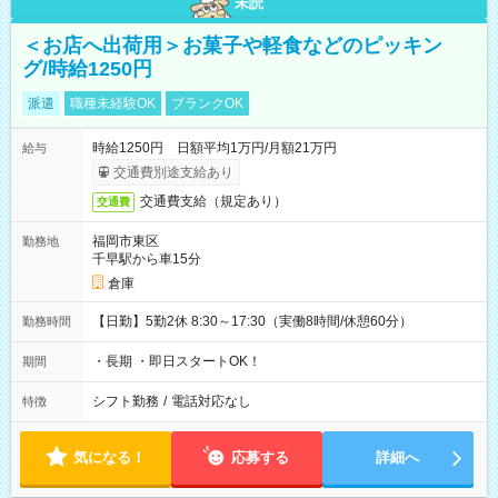
未読
＜お店へ出荷用＞お菓子や軽食などのピッキン
グ/時給1250円
派遣
職種未経験OK
ブランクOK
時給1250円 日額平均1万円/月額21万円
給与
交通費別途支給あり
交通費支給（規定あり）
交通費
福岡市東区
勤務地
千早駅から車15分
倉庫
【日勤】5勤2休 8:30～17:30（実働8時間/休憩60分）
勤務時間
・長期 ・即日スタートOK！
期間
シフト勤務
/
電話対応なし
特徴
気になる！
応募する
詳細へ