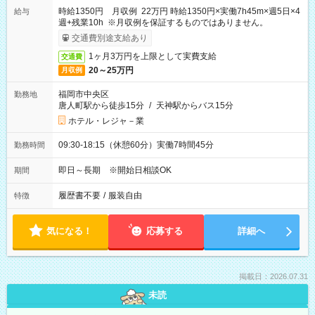
時給1350円 月収例 22万円 時給1350円×実働7h45m×週5日×4
給与
週+残業10h ※月収例を保証するものではありません。
交通費別途支給あり
1ヶ月3万円を上限として実費支給
交通費
20～25万円
月収例
福岡市中央区
勤務地
唐人町駅から徒歩15分
/
天神駅からバス15分
ホテル・レジャ－業
09:30-18:15（休憩60分）実働7時間45分
勤務時間
即日～長期 ※開始日相談OK
期間
履歴書不要
/
服装自由
特徴
気になる！
応募する
詳細へ
掲載日：2026.07.31
未読