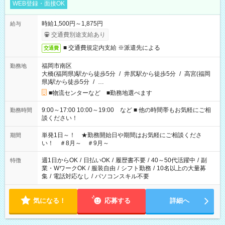
WEB登録・面接OK
時給1,500円～1,875円
給与
交通費別途支給あり
■ 交通費規定内支給 ※派遣先による
交通費
福岡市南区
勤務地
大橋(福岡県)駅から徒歩5分
/
井尻駅から徒歩5分
/
高宮(福岡
県)駅から徒歩5分
/
…
■物流センターなど ■勤務地選べます
9:00～17:00 10:00～19:00 など ■ 他の時間帯もお気軽にご相
勤務時間
談ください！
単発1日～！ ★勤務開始日や期間はお気軽にご相談くださ
期間
い！ ＃8月～ ＃9月～
週1日からOK
/
日払いOK
/
履歴書不要
/
40～50代活躍中
/
副
特徴
業・WワークOK
/
服装自由
/
シフト勤務
/
10名以上の大量募
集
/
電話対応なし
/
パソコンスキル不要
気になる！
応募する
詳細へ