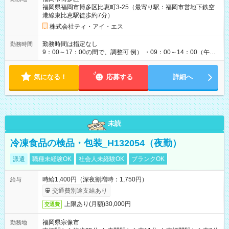
福岡県福岡市博多区比恵町3-25（最寄り駅：福岡市営地下鉄空
港線東比恵駅徒歩約7分）
株式会社ティ・アイ・エス
勤務時間は指定なし
勤務時間
9：00～17：00の間で、調整可 例） ・09：00～14：00（午後
からは家事に） ・10：00～16：00（朝はゆっくりスタート）
・13：00～17：00（午後から短時間で） ◎週4日～5日程度の
気になる！
勤務で、ご希望に合わせて調整します。 ◎今週は子供の行事
応募する
詳細へ
で…といったお休みも、お気軽にご相談ください。
未読
冷凍食品の検品・包装_H132054（夜勤）
派遣
職種未経験OK
社会人未経験OK
ブランクOK
時給1,400円（深夜割増時：1,750円）
給与
交通費別途支給あり
上限あり(月額)30,000円
交通費
福岡県宗像市
勤務地