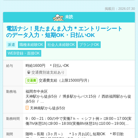
掲載日：2026.07.30
未読
電話ナシ！見たまんま入力＊エントリーシート
のデータ入力・短期OK・日払いOK
派遣
職種未経験OK
社会人未経験OK
ブランクOK
WEB登録・面接OK
時給1600円 ＊日払いOK
給与
交通費別途支給あり
交通費支給（上限15000円/月）
交通費
福岡市中央区
勤務地
天神駅から徒歩5分
/
博多駅からバス15分
/
西鉄福岡駅から徒
歩5分
/
…
天神南駅から徒歩5分
9：00～21：00の中で実働7ｈ～ ＜シフト例＞ □9:00～17:00(実
勤務時間
働7h/休憩1h) □9:00～18:00(実働8h/休憩1h) □10:00～19:00(実
働8h/休憩1h) □11:00～20:00(実働8h/休憩1h) □12:00～20:00(実
働7h/休憩1h) □12:00～21:00(実働7h/休憩1h) ＊固定OK ＊選べ
随時～長期（3ヶ月～） ＊1ヶ月お試し短期OK ＊即日歓
期間