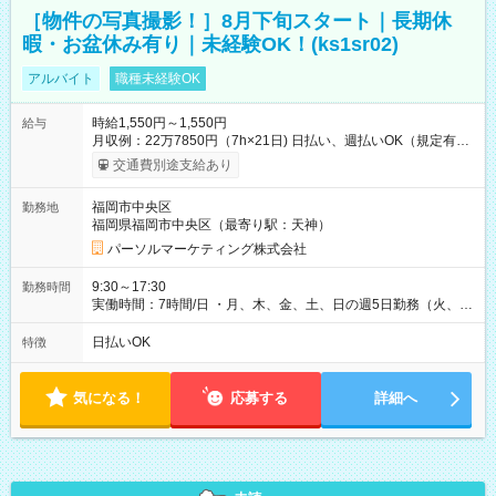
［物件の写真撮影！］8月下旬スタート｜長期休
暇・お盆休み有り｜未経験OK！(ks1sr02)
アルバイト
職種未経験OK
時給1,550円～1,550円
給与
月収例：22万7850円（7h×21日) 日払い、週払いOK（規定有
り） 【試用期間】試用期間なし
交通費別途支給あり
福岡市中央区
勤務地
福岡県福岡市中央区（最寄り駅：天神）
パーソルマーケティング株式会社
9:30～17:30
勤務時間
実働時間：7時間/日 ・月、木、金、土、日の週5日勤務（火、水
は固定休です／GW、お盆、年末年始等、長期休暇有り！） ・
ワンシフト！ ・残業ほぼナシ（0～5h/月）
日払いOK
特徴
気になる！
応募する
詳細へ