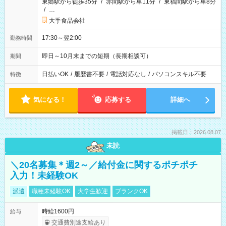
東郷駅から徒歩35分
/
赤間駅から車11分
/
東福間駅から車8分
/
…
大手食品会社
17:30～翌2:00
勤務時間
即日～10月末までの短期（長期相談可）
期間
日払いOK
/
履歴書不要
/
電話対応なし
/
パソコンスキル不要
特徴
気になる！
応募する
詳細へ
掲載日：2026.08.07
未読
＼20名募集＊週2～／給付金に関するポチポチ
入力！未経験OK
派遣
職種未経験OK
大学生歓迎
ブランクOK
時給1600円
給与
交通費別途支給あり