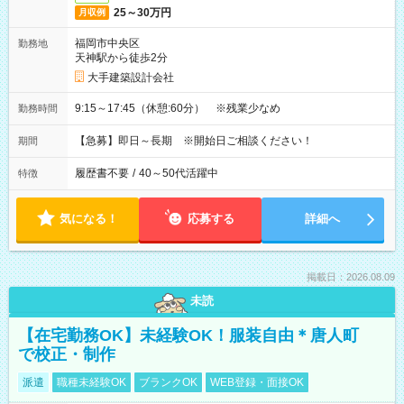
25～30万円
月収例
福岡市中央区
勤務地
天神駅から徒歩2分
大手建築設計会社
9:15～17:45（休憩:60分） ※残業少なめ
勤務時間
【急募】即日～長期 ※開始日ご相談ください！
期間
履歴書不要
/
40～50代活躍中
特徴
気になる！
応募する
詳細へ
掲載日：2026.08.09
未読
【在宅勤務OK】未経験OK！服装自由＊唐人町
で校正・制作
派遣
職種未経験OK
ブランクOK
WEB登録・面接OK