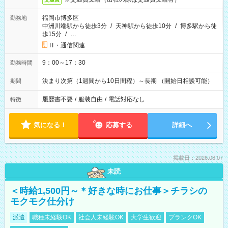
福岡市博多区
勤務地
中洲川端駅から徒歩3分
/
天神駅から徒歩10分
/
博多駅から徒
歩15分
/
…
IT・通信関連
9：00～17：30
勤務時間
決まり次第（1週間から10日間程）～長期 （開始日相談可能）
期間
履歴書不要
/
服装自由
/
電話対応なし
特徴
気になる！
応募する
詳細へ
掲載日：2026.08.07
未読
＜時給1,500円～＊好きな時にお仕事＞チラシの
モクモク仕分け
派遣
職種未経験OK
社会人未経験OK
大学生歓迎
ブランクOK