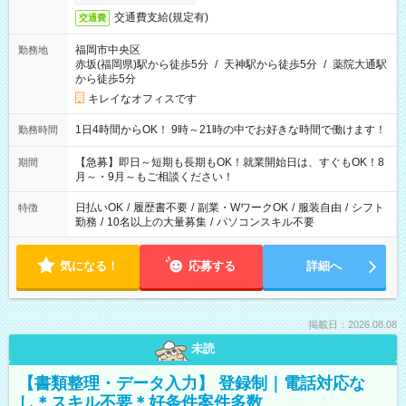
交通費支給(規定有)
交通費
福岡市中央区
勤務地
赤坂(福岡県)駅から徒歩5分
/
天神駅から徒歩5分
/
薬院大通駅
から徒歩5分
キレイなオフィスです
1日4時間からOK！ 9時～21時の中でお好きな時間で働けます！
勤務時間
【急募】即日～短期も長期もOK！就業開始日は、すぐもOK！8
期間
月～・9月～もご相談ください！
日払いOK
/
履歴書不要
/
副業・WワークOK
/
服装自由
/
シフト
特徴
勤務
/
10名以上の大量募集
/
パソコンスキル不要
気になる！
応募する
詳細へ
掲載日：2026.08.08
未読
【書類整理・データ入力】 登録制｜電話対応な
し＊スキル不要＊好条件案件多数