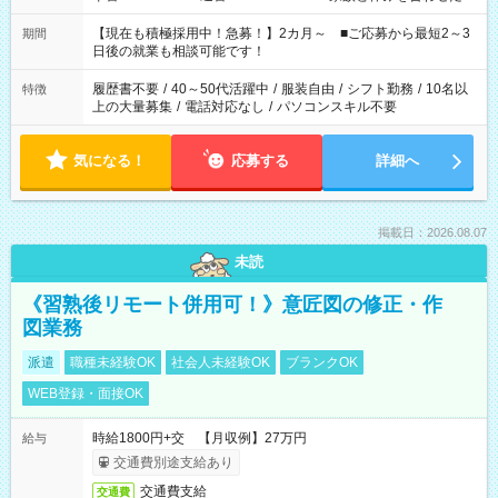
い」 「余裕を持って夕飯の準備がしたい」 「できれば残業はし
たくない」 など、ご希望を教えてくださいね。 ※Wワーク希望
【現在も積極採用中！急募！】2カ月～ ■ご応募から最短2～3
期間
の方へ 今ご覧のお仕事で希望する勤務時間と、もう1つのお仕事
日後の就業も相談可能です！
の勤務時間。 合計で週40時間を超える場合は応募できません。
履歴書不要
/
40～50代活躍中
/
服装自由
/
シフト勤務
/
10名以
特徴
上の大量募集
/
電話対応なし
/
パソコンスキル不要
気になる！
応募する
詳細へ
掲載日：2026.08.07
未読
《習熟後リモート併用可！》意匠図の修正・作
図業務
派遣
職種未経験OK
社会人未経験OK
ブランクOK
WEB登録・面接OK
時給1800円+交 【月収例】27万円
給与
交通費別途支給あり
交通費支給
交通費