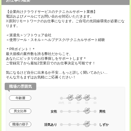
お仕事の概要
【企業向けクラウドサービスのテクニカルサポート業務】
電話およびメールにてお問い合わせ対応いただきます。
※原則リモートワークのお仕事になります。ご自宅の光回線環境が必要にな
ります。
＜派遣先＞ソフトウェア会社
＜使用ツール・スキル＞ヘルプデスク/テクニカルサポート経験
＊PRポイント！＊
最大規模の案件数を誇る弊社だからこそ、
あなたにピッタリのお仕事探しをサポートします＊
ご登録完了から最短2営業日でのお仕事決定も可能です！
気になるけど自分に出来るか不安…もっと詳しく聞いてみたい…
そんな方もまずはお気軽にご応募ください！
職場の雰囲気
年齢層
20代
30
40
50
60
男女比率
女性
男性
職場の様子
活気あり
しずか