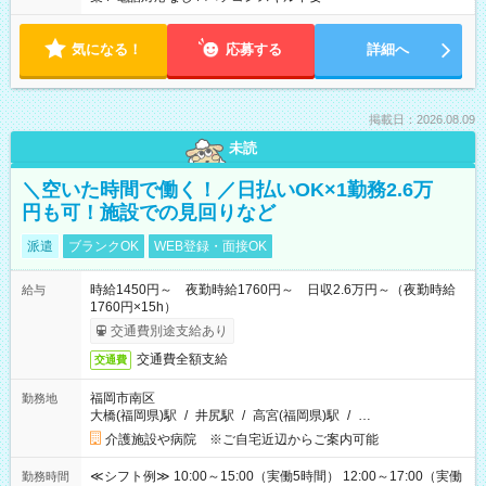
気になる！
応募する
詳細へ
掲載日：2026.08.09
未読
＼空いた時間で働く！／日払いOK×1勤務2.6万
円も可！施設での見回りなど
派遣
ブランクOK
WEB登録・面接OK
時給1450円～ 夜勤時給1760円～ 日収2.6万円～（夜勤時給
給与
1760円×15h）
交通費別途支給あり
交通費全額支給
交通費
福岡市南区
勤務地
大橋(福岡県)駅
/
井尻駅
/
高宮(福岡県)駅
/
…
介護施設や病院 ※ご自宅近辺からご案内可能
≪シフト例≫ 10:00～15:00（実働5時間） 12:00～17:00（実働
勤務時間