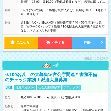
5時間） 17:00～翌10:00（実働15時間）など ご希望に応じて、
働く時間は調整できます！ お気軽に担当へ相談ください！
3ヵ月までの短期 ※職場が気に入れば、長期もOK！ ★急募！
期間
即日勤務もOK！
週1日からOK
/
日払いOK
/
履歴書不要
/
40～50代活躍中
/
副
特徴
業・WワークOK
/
シフト勤務
/
10名以上の大量募集
/
電話対応
なし
/
パソコンスキル不要
気になる！
応募する
詳細へ
掲載日：2026.08.03
未読
≪100名以上の大募集≫官公庁関連＊書類不備
のチェック業務！派遣大量募集
派遣
職種未経験OK
社会人未経験OK
ブランクOK
時給1600～1800 ★日払い・給与前払いOK
給与
福岡市中央区
勤務地
天神駅から徒歩5分
/
天神南駅から徒歩5分
/
博多駅から徒歩5