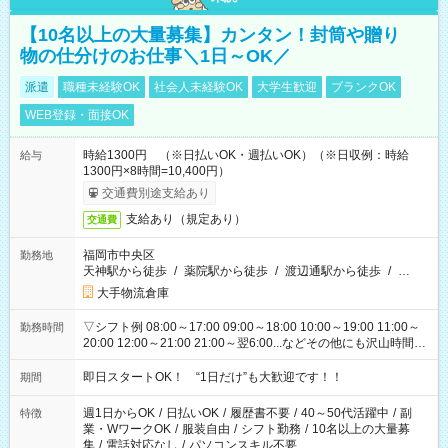
【10名以上の大量募集】カンタン！封筒や贈り
物の仕分けのお仕事＼1日～OK／
派遣
職種未経験OK
社会人未経験OK
大学生歓迎
ブランクOK
WEB登録・面接OK
時給1300円 （※日払いOK・週払いOK）（※日収例：時給
給与
1300円×8時間=10,400円）
交通費別途支給あり
支給あり（規定あり）
交通費
福岡市中央区
勤務地
天神駅から徒歩
/
薬院駅から徒歩
/
渡辺通駅から徒歩
/
…
大手物流倉庫
▽シフト例 08:00～17:00 09:00～18:00 10:00～19:00 11:00～
勤務時間
20:00 12:00～21:00 21:00～翌6:00...などその他にも沢山時間が
ございます！ 基本は実働8時間（休憩1時間）がメインですが、
他にもご希望があればご相談ください！
即日スタートOK！ “1日だけ”も大歓迎です！！
期間
週1日からOK
/
日払いOK
/
履歴書不要
/
40～50代活躍中
/
副
特徴
業・WワークOK
/
服装自由
/
シフト勤務
/
10名以上の大量募
集
/
電話対応なし
/
パソコンスキル不要