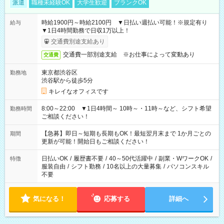
派遣
職種未経験OK
大学生歓迎
ブランクOK
時給1900円～時給2100円 ▼日払い週払い可能！※規定有り
給与
▼1日4時間勤務で日収1万以上！
交通費別途支給あり
交通費一部別途支給 ※お仕事によって変動あり
交通費
東京都渋谷区
勤務地
渋谷駅から徒歩5分
キレイなオフィスです
8:00～22:00 ▼1日4時間～ 10時～・11時～など、シフト希望
勤務時間
ご相談ください！
【急募】即日～短期も長期もOK！最短翌月末まで 1か月ごとの
期間
更新が可能！開始日もご相談ください！
日払いOK
/
履歴書不要
/
40～50代活躍中
/
副業・WワークOK
/
特徴
服装自由
/
シフト勤務
/
10名以上の大量募集
/
パソコンスキル
不要
気になる！
応募する
詳細へ