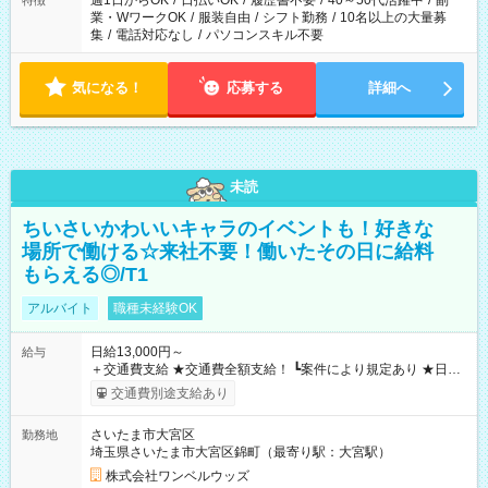
週1日からOK
/
日払いOK
/
履歴書不要
/
40～50代活躍中
/
副
特徴
業・WワークOK
/
服装自由
/
シフト勤務
/
10名以上の大量募
集
/
電話対応なし
/
パソコンスキル不要
気になる！
応募する
詳細へ
未読
ちいさいかわいいキャラのイベントも！好きな
場所で働ける☆来社不要！働いたその日に給料
もらえる◎/T1
アルバイト
職種未経験OK
日給13,000円～
給与
＋交通費支給 ★交通費全額支給！ ┗案件により規定あり ★日払
いOK！（規定あり） ┗働いたその日に現金GET♪ お仕事後はコ
交通費別途支給あり
ンビニATMから 日払い分を引き落とせます！ 【試用期間】試
用期間なし
さいたま市大宮区
勤務地
埼玉県さいたま市大宮区錦町（最寄り駅：大宮駅）
株式会社ワンベルウッズ