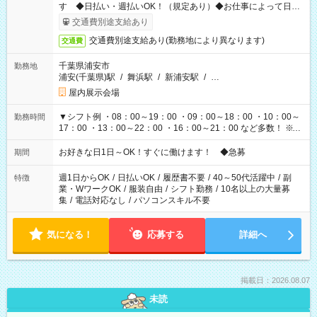
す ◆日払い・週払いOK！（規定あり）◆お仕事によって日給
も異なります
交通費別途支給あり
交通費別途支給あり(勤務地により異なります)
交通費
千葉県浦安市
勤務地
浦安(千葉県)駅
/
舞浜駅
/
新浦安駅
/
…
屋内展示会場
▼シフト例 ・08：00～19：00 ・09：00～18：00 ・10：00～
勤務時間
17：00 ・13：00～22：00 ・16：00～21：00 など多数！ ※お
仕事により勤務時間が異なります
お好きな日1日～OK！すぐに働けます！ ◆急募
期間
週1日からOK
/
日払いOK
/
履歴書不要
/
40～50代活躍中
/
副
特徴
業・WワークOK
/
服装自由
/
シフト勤務
/
10名以上の大量募
集
/
電話対応なし
/
パソコンスキル不要
気になる！
応募する
詳細へ
掲載日：2026.08.07
未読