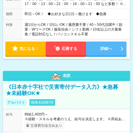
17：00 ・13：00～22：00 ・16：00～21：00 など多数！ ※お
仕事により勤務時間が異なります
即日～OK！ ◆お好きな日1日～働けます ◆急募
期間
週1日からOK
/
日払いOK
/
履歴書不要
/
40～50代活躍中
/
副
特徴
業・WワークOK
/
服装自由
/
シフト勤務
/
10名以上の大量募
集
/
電話対応なし
/
パソコンスキル不要
気になる！
応募する
詳細へ
未読
《日本赤十字社で災害寄付データ入力》★急募
★未経験OK★
アルバイト
職種未経験OK
時給1,400円～
給与
※経験・スキルを考慮のうえ、給与を決定します。 ※昇給あり
（勤務実績・評価による） ※残業が発生した場合は、時間外手
交通費別途支給あり
当を全額支給します。 ※交通費支給（月額上限50,000円／当社