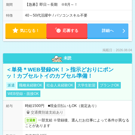
【急募】即日～長期 ※8月～！
期間
40～50代活躍中
/
パソコンスキル不要
特徴
気になる！
応募する
詳細へ
掲載日：2026.08.04
未読
＜単発＊WEB登録OK！＞指示どおりにポン
ッ！カプセルトイのカプセル準備！
派遣
職種未経験OK
社会人未経験OK
大学生歓迎
ブランクOK
WEB登録・面接OK
時給1500円 ■現金日払いもOK（規定あり）
給与
交通費別途支給あり
一部支給 ※登録後、選んだお仕事によって条件が異なる
交通費
ことがあります