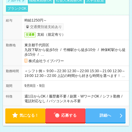
アルバイト
職種未経験OK
社会人未経験OK
大学生歓迎
ブランクOK
時給1250円～
給与
交通費別途支給あり
支給（規定有り）
交通費
東京都千代田区
勤務地
九段下駅から徒歩5分
/
竹橋駅から徒歩10分
/
神保町駅から徒
歩15分
/
…
株式会社ライブパワー
＜シフト例＞ 9:00～22:30 12:30～22:00 15:30～21:00 12:30～
勤務時間
19:00 12:30～22:00 上記の時間から好きな時間を選べます！ ※
時間は変更となる可能性があります
9月8日・9日
期間
週1日からOK
/
履歴書不要
/
副業・WワークOK
/
シフト勤務
/
特徴
電話対応なし
/
パソコンスキル不要
気になる！
応募する
詳細へ