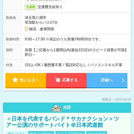
交通費支給有り
交通費
埼玉県八潮市
勤務地
草加駅からバス27分
物流・倉庫関係
9:00～17:30 ※表記のうち実働7時間30分です。
勤務時間
長期【ご応募から1週間以内(最短2日目)のスピード就業が可能】
期間
即日～
日払いOK
/
履歴書不要
/
電話対応なし
/
パソコンスキル不要
特徴
気になる！
応募する
詳細へ
掲載日：2026.08.03
未読
＜日本を代表するバンド＊サカナクション＞ツ
アー公演のサポートバイト＠日本武道館