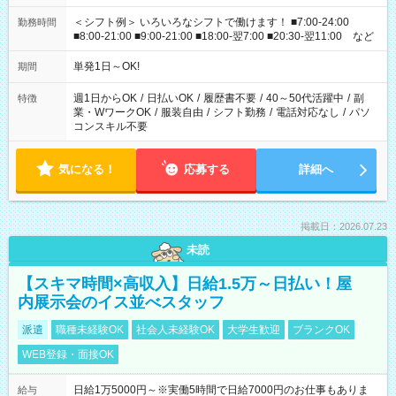
＜シフト例＞ いろいろなシフトで働けます！ ■7:00-24:00
勤務時間
■8:00-21:00 ■9:00-21:00 ■18:00-翌7:00 ■20:30-翌11:00 など
単発1日～OK!
期間
週1日からOK
/
日払いOK
/
履歴書不要
/
40～50代活躍中
/
副
特徴
業・WワークOK
/
服装自由
/
シフト勤務
/
電話対応なし
/
パソ
コンスキル不要
気になる！
応募する
詳細へ
掲載日：2026.07.23
未読
【スキマ時間×高収入】日給1.5万～日払い！屋
内展示会のイス並べスタッフ
派遣
職種未経験OK
社会人未経験OK
大学生歓迎
ブランクOK
WEB登録・面接OK
日給1万5000円～※実働5時間で日給7000円のお仕事もありま
給与