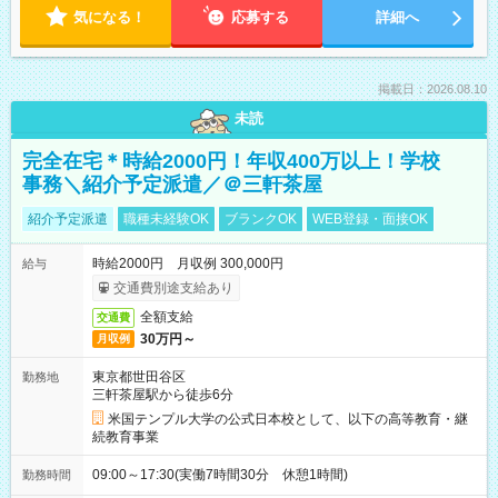
気になる！
応募する
詳細へ
掲載日：2026.08.10
未読
完全在宅＊時給2000円！年収400万以上！学校
事務＼紹介予定派遣／＠三軒茶屋
紹介予定派遣
職種未経験OK
ブランクOK
WEB登録・面接OK
時給2000円 月収例 300,000円
給与
交通費別途支給あり
全額支給
交通費
30万円～
月収例
東京都世田谷区
勤務地
三軒茶屋駅から徒歩6分
米国テンプル大学の公式日本校として、以下の高等教育・継
続教育事業
09:00～17:30(実働7時間30分 休憩1時間)
勤務時間