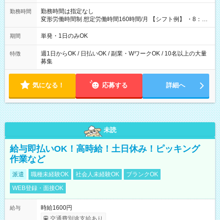
勤務時間は指定なし
勤務時間
変形労働時間制 想定労働時間160時間/月 【シフト例】 ・8：00
～21：00
単発・1日のみOK
期間
週1日からOK / 日払いOK / 副業・WワークOK / 10名以上の大量
特徴
募集
気になる！
応募する
詳細へ
未読
給与即払いOK！高時給！土日休み！ピッキング
作業など
派遣
職種未経験OK
社会人未経験OK
ブランクOK
WEB登録・面接OK
時給1600円
給与
交通費別途支給あり