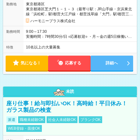
規定による） ※給与は月末締め、翌月15日払いです。 ※試用期
東京都港区
勤務地
間中も給与・待遇に変更はありません。 【試用期間】試用期間
東京都港区芝大門１－１－３（最寄り駅：JR山手線・京浜東北
あり 試用期間の長さ：1ヶ月 雇用形態、給与は本採用時と同じ
線「浜松町」駅/都営大江戸線・都営浅草線「⼤⾨」駅/都営三田
です。 試用期間中は、健康保険などの福利厚生の一部が制限さ
線「御成⾨」駅）
れる可能性があります。
ハーモニープラス株式会社
9:00～17:30
勤務時間
実働時間：7時間30分/日 ○応募歓迎○ ・月～金の週5日稼働いた
だける方 ・実働時間：7.5時間（休憩1時間）
10名以上の大量募集
特徴
気になる！
応募する
詳細へ
未読
座り仕事！給与即払いOK！高時給！平日休み！
ガラス製品の検査
派遣
職種未経験OK
社会人未経験OK
ブランクOK
WEB登録・面接OK