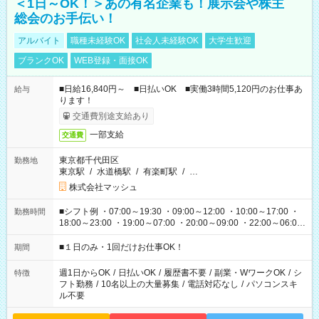
＜1日～OK！＞あの有名企業も！展示会や株主
総会のお手伝い！
アルバイト
職種未経験OK
社会人未経験OK
大学生歓迎
ブランクOK
WEB登録・面接OK
■日給16,840円～ ■日払いOK ■実働3時間5,120円のお仕事あ
給与
ります！
交通費別途支給あり
一部支給
交通費
東京都千代田区
勤務地
東京駅
/
水道橋駅
/
有楽町駅
/
…
株式会社マッシュ
■シフト例 ・07:00～19:30 ・09:00～12:00 ・10:00～17:00 ・
勤務時間
18:00～23:00 ・19:00～07:00 ・20:00～09:00 ・22:00～06:00
etc ★最短で3時間で5,120円のお仕事から 15時間で2万円近く稼
げるお仕事も！ ご希望のお時間に合わせてご紹介！ ※シフトは
■１日のみ・1回だけお仕事OK！
期間
現場によって異なります。 ※勿論、休憩時間はあるのでご安心
ください！
週1日からOK
/
日払いOK
/
履歴書不要
/
副業・WワークOK
/
シ
特徴
フト勤務
/
10名以上の大量募集
/
電話対応なし
/
パソコンスキ
ル不要