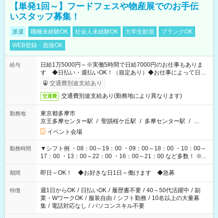
【単発1回～】フードフェスや物産展でのお手伝
いスタッフ募集！
派遣
職種未経験OK
社会人未経験OK
大学生歓迎
ブランクOK
WEB登録・面接OK
日給1万5000円～※実働5時間で日給7000円のお仕事もありま
給与
す ◆日払い・週払いOK！（規定あり）◆お仕事によって日給
も異なります
交通費別途支給あり
交通費別途支給あり(勤務地により異なります)
交通費
東京都多摩市
勤務地
京王多摩センター駅
/
聖蹟桜ケ丘駅
/
多摩センター駅
/
…
イベント会場
▼シフト例 ・08：00～19：00 ・09：00～18：00 ・10：00～
勤務時間
17：00 ・13：00～22：00 ・16：00～21：00 など多数！ ※お
仕事により勤務時間が異なります
即日～OK！ ◆お好きな日1日～働けます ◆急募
期間
週1日からOK
/
日払いOK
/
履歴書不要
/
40～50代活躍中
/
副
特徴
業・WワークOK
/
服装自由
/
シフト勤務
/
10名以上の大量募
集
/
電話対応なし
/
パソコンスキル不要