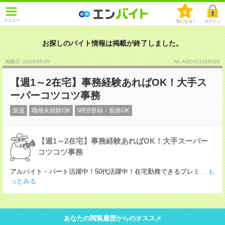
0
メニュー
気になる！
ログイン
お探しのバイト情報は掲載が終了しました。
掲載日 :2026
/
05
/
20
No.ADCA01428525
【週1～2在宅】事務経験あればOK！大手ス
ーパーコツコツ事務
派遣
職種未経験OK
WEB登録・面接OK
【週1～2在宅】事務経験あればOK！大手スーパー
コツコツ事務
アルバイト・パート活躍中！50代活躍中！在宅勤務できるプレミ
...も
っとみる
あなたの閲覧履歴からのオススメ