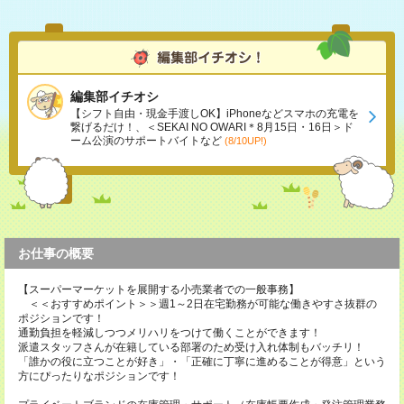
編集部イチオシ
【シフト自由・現金手渡しOK】iPhoneなどスマホの充電を
繋げるだけ！、＜SEKAI NO OWARI＊8月15日・16日＞ド
ーム公演のサポートバイトなど
(8/10UP!)
お仕事の概要
【スーパーマーケットを展開する小売業者での一般事務】
＜＜おすすめポイント＞＞週1～2日在宅勤務が可能な働きやすさ抜群の
ポジションです！
通勤負担を軽減しつつメリハリをつけて働くことができます！
派遣スタッフさんが在籍している部署のため受け入れ体制もバッチリ！
「誰かの役に立つことが好き」・「正確に丁寧に進めることが得意」という
方にぴったりなポジションです！