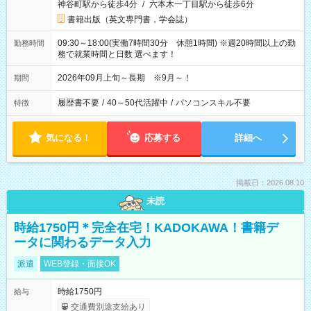
神谷町駅から徒歩4分
/
六本木一丁目駅から徒歩6分
書籍出版（英文専門書，学会誌）
09:30～18:00(実働7時間30分 休憩1時間) ※週20時間以上の勤
勤務時間
務で就業時間と日数 選べます！
2026年09月上旬～長期 ※9月～！
期間
履歴書不要
/
40～50代活躍中
/
パソコンスキル不要
特徴
気になる！
応募する
詳細へ
掲載日：2026.08.10
未読
時給1750円＊完全在宅！KADOKAWA！書籍デ
ータに関わるデータ入力
派遣
WEB登録・面接OK
時給1750円
給与
交通費別途支給あり