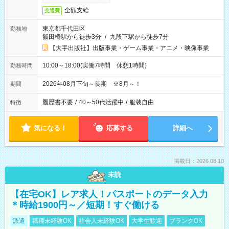
全額支給
交通費
東京都千代田区
勤務地
飯田橋駅から徒歩3分
/
九段下駅から徒歩7分
【大手出版社】出版事業・ゲーム事業・アニメ・映像事業
10:00～18:00(実働7時間 休憩1時間)
勤務時間
2026年08月下旬～長期 ※8月～！
期間
履歴書不要
/
40～50代活躍中
/
服装自由
特徴
気になる！
応募する
詳細へ
掲載日：2026.08.10
未読
【在宅OK】レア求人！パスポートのデータ入力
＊時給1900円～／短期！すぐ働ける
派遣
職種未経験OK
社会人未経験OK
大学生歓迎
ブランクOK