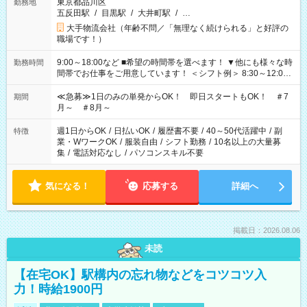
東京都品川区
勤務地
五反田駅
/
目黒駅
/
大井町駅
/
…
大手物流会社（年齢不問／「無理なく続けられる」と好評の
職場です！）
9:00～18:00など ■希望の時間帯を選べます！ ▼他にも様々な時
勤務時間
間帯でお仕事をご用意しています！ ＜シフト例＞ 8:30～12:00
17:00～22:00 13:00～22:00 22:00～翌6:00 など
≪急募≫1日のみの単発からOK！ 即日スタートもOK！ ＃7
期間
月～ ＃8月～
週1日からOK
/
日払いOK
/
履歴書不要
/
40～50代活躍中
/
副
特徴
業・WワークOK
/
服装自由
/
シフト勤務
/
10名以上の大量募
集
/
電話対応なし
/
パソコンスキル不要
気になる！
応募する
詳細へ
掲載日：2026.08.06
未読
【在宅OK】駅構内の忘れ物などをコツコツ入
力！時給1900円