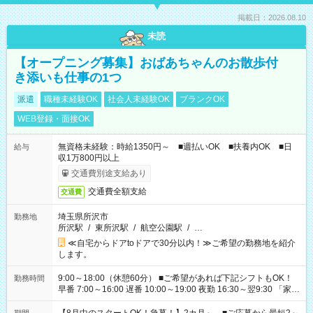
掲載日：2026.08.10
未読
【オープニング募集】おばあちゃんのお散歩付
き添いも仕事の1つ
派遣
職種未経験OK
社会人未経験OK
ブランクOK
WEB登録・面接OK
無資格未経験：時給1350円～ ■週払いOK ■扶養内OK ■日
給与
収1万800円以上
交通費別途支給あり
交通費全額支給
交通費
埼玉県所沢市
勤務地
所沢駅
/
東所沢駅
/
航空公園駅
/
…
≪自宅からドアtoドアで30分以内！≫ご希望の勤務地を紹介
します。
9:00～18:00（休憩60分） ■ご希望があれば下記シフトもOK！
勤務時間
早番 7:00～16:00 遅番 10:00～19:00 夜勤 16:30～翌9:30 「家族
と休みを合わせたい」 「余裕を持って夕飯の準備がしたい」
「できれば残業はしたくない」 など、ご希望を教えてください