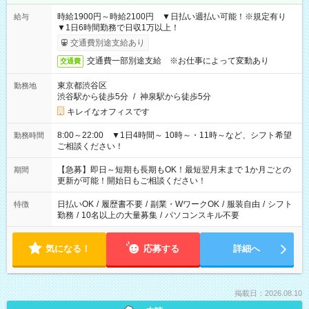
時給1900円～時給2100円 ▼日払い週払い可能！※規定有り
給与
▼1日6時間勤務で日収1万以上！
交通費別途支給あり
交通費一部別途支給 ※お仕事によって変動あり
交通費
東京都渋谷区
勤務地
渋谷駅から徒歩5分
/
神泉駅から徒歩5分
キレイなオフィスです
8:00～22:00 ▼1日4時間～ 10時～・11時～など、シフト希望
勤務時間
ご相談ください！
【急募】即日～短期も長期もOK！最短翌月末まで 1か月ごとの
期間
更新が可能！開始日もご相談ください！
日払いOK
/
履歴書不要
/
副業・WワークOK
/
服装自由
/
シフト
特徴
勤務
/
10名以上の大量募集
/
パソコンスキル不要
気になる！
応募する
詳細へ
掲載日：2026.08.10