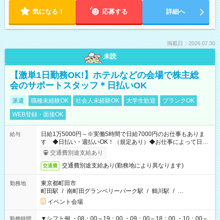
気になる！
応募する
詳細へ
掲載日：2026.07.30
未読
【激単1日勤務OK!】ホテルなどの会場で株主総
会のサポートスタッフ＊日払いOK
派遣
職種未経験OK
社会人未経験OK
大学生歓迎
ブランクOK
WEB登録・面接OK
日給1万5000円～※実働5時間で日給7000円のお仕事もありま
給与
す ◆日払い・週払いOK！（規定あり）◆お仕事によって日給
も異なります
交通費別途支給あり
交通費別途支給あり(勤務地により異なります)
交通費
東京都町田市
勤務地
町田駅
/
南町田グランベリーパーク駅
/
鶴川駅
/
…
イベント会場
▼シフト例 ・08：00～19：00 ・09：00～18：00 ・10：00～
勤務時間