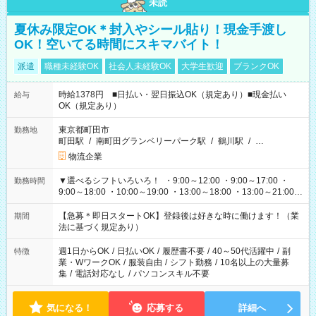
未読
夏休み限定OK＊封入やシール貼り！現金手渡し
OK！空いてる時間にスキマバイト！
派遣
職種未経験OK
社会人未経験OK
大学生歓迎
ブランクOK
時給1378円 ■日払い・翌日振込OK（規定あり）■現金払い
給与
OK（規定あり）
東京都町田市
勤務地
町田駅
/
南町田グランベリーパーク駅
/
鶴川駅
/
…
物流企業
▼選べるシフトいろいろ！ ・9:00～12:00 ・9:00～17:00 ・
勤務時間
9:00～18:00 ・10:00～19:00 ・13:00～18:00 ・13:00～21:00
・22:00～翌6:00 など 上記以外の時間で相談可能なお仕事も！
あなたの希望を教えてください！
【急募＊即日スタートOK】登録後は好きな時に働けます！（業
期間
法に基づく規定あり）
週1日からOK
/
日払いOK
/
履歴書不要
/
40～50代活躍中
/
副
特徴
業・WワークOK
/
服装自由
/
シフト勤務
/
10名以上の大量募
集
/
電話対応なし
/
パソコンスキル不要
気になる！
応募する
詳細へ