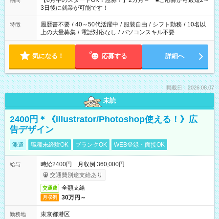
【8月中のスタートOK！急募！】2カ月～ ■ご応募から最短2～
期間
ね。 ※Wワーク希望の方へ 今ご覧のお仕事で希望する勤務時間
3日後に就業が可能です！
と、もう1つのお仕事の勤務時間。 合計で週40時間を超える場
合は応募できません。
履歴書不要
/
40～50代活躍中
/
服装自由
/
シフト勤務
/
10名以
特徴
上の大量募集
/
電話対応なし
/
パソコンスキル不要
気になる！
応募する
詳細へ
掲載日：2026.08.07
未読
2400円＊《illustrator/Photoshop使える！》広
告デザイン
派遣
職種未経験OK
ブランクOK
WEB登録・面接OK
時給2400円 月収例 360,000円
給与
交通費別途支給あり
全額支給
交通費
30万円～
月収例
東京都港区
勤務地