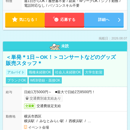
週1日からOK
/
履歴書不要
/
副業・WワークOK
/
シフト勤務
/
特徴
電話対応なし
/
パソコンスキル不要
気になる！
応募する
詳細へ
掲載日：2026.08.07
未読
＜単発＊1日～OK！＞コンサートなどのグッズ
販売スタッフ＊
アルバイト
職種未経験OK
社会人未経験OK
大学生歓迎
ブランクOK
WEB登録・面接OK
日給1万5000円～ ■最大で日給2万8500円！
給与
交通費別途支給あり
交通費規定支給
交通費
横浜市西区
勤務地
横浜駅
/
みなとみらい駅
/
西横浜駅
/
…
イベント会場