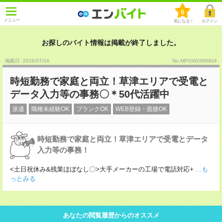
0
メニュー
気になる！
ログイン
お探しのバイト情報は掲載が終了しました。
掲載日 :2026
/
07
/
16
No.MPGW1686804
時短勤務で家庭と両立！草津エリアで受電と
データ入力等の事務〇＊50代活躍中
派遣
職種未経験OK
ブランクOK
WEB登録・面接OK
時短勤務で家庭と両立！草津エリアで受電とデータ
入力等の事務！
<土日祝休み&残業ほぼなし〇>大手メーカーの工場で電話対応+
...も
っとみる
あなたの閲覧履歴からのオススメ