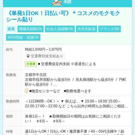
未読
《単発1日OK！日払い可》＊コスメのモクモク
シール貼り
派遣
職種未経験OK
社会人未経験OK
大学生歓迎
ブランクOK
WEB登録・面接OK
時給1,500円～1,875円
給与
交通費別途支給あり
■ 交通費規定内支給 ※派遣先による
交通費
京都市中京区
勤務地
京都市役所前駅から徒歩5分
/
烏丸御池駅から徒歩5分
/
円町
駅から徒歩5分
/
…
■物流センターなど ■勤務地選べます
＜1日3時間～OK！＞ ▼ 例えば… ▼ 15:00～18:00 15:00～
勤務時間
22:00 17:00～22:00 など こちら以外の時間もお気軽にご相談く
ださい！
単発1日～！ ★勤務開始日や期間はお気軽にご相談くださ
期間
い！ ＃8月～ ＃9月～
週1日からOK
/
日払いOK
/
履歴書不要
/
40～50代活躍中
/
副
特徴