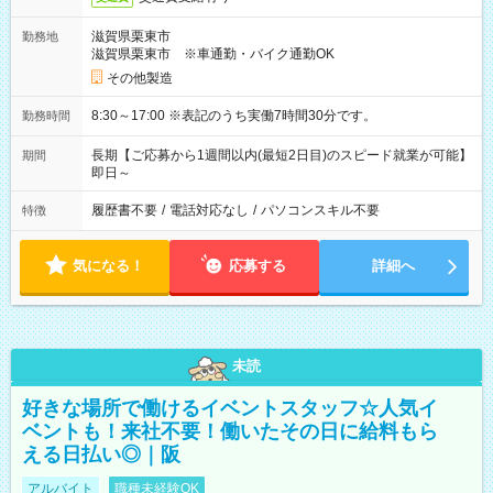
滋賀県栗東市
勤務地
滋賀県栗東市 ※車通勤・バイク通勤OK
その他製造
8:30～17:00 ※表記のうち実働7時間30分です。
勤務時間
長期【ご応募から1週間以内(最短2日目)のスピード就業が可能】
期間
即日～
履歴書不要
/
電話対応なし
/
パソコンスキル不要
特徴
気になる！
応募する
詳細へ
未読
好きな場所で働けるイベントスタッフ☆人気イ
ベントも！来社不要！働いたその日に給料もら
える日払い◎｜阪
アルバイト
職種未経験OK