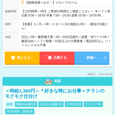
【勤務地選べます！】グループホーム
【1日5時間～OK】ご希望の時間をご相談ください！ ▼シフト例
勤務時間
日勤 9:00～18:00 早番 7:00～16:00 遅番 10:00～19:00 時
短 10:00～15:00 上記はあくまで一例です。 「夕方までには帰
宅しておきたい」 「朝はゆっくりのスタートがいい」 「お昼の
【急募】1ヶ月～OK！スタート日の相談もOK！（最短2日後か
期間
時間を有効に使いたい」 など、ご希望があれば教えてください
ら）
ね。
日払いOK
/
履歴書不要
/
40～50代活躍中
/
副業・WワークOK
/
特徴
服装自由
/
シフト勤務
/
10名以上の大量募集
/
電話対応なし
/
パ
ソコンスキル不要
気になる！
応募する
詳細へ
掲載日：2026.08.08
未読
＜時給1,300円～＊好きな時にお仕事＞チラシの
モクモク仕分け
派遣
職種未経験OK
社会人未経験OK
大学生歓迎
ブランクOK
WEB登録・面接OK