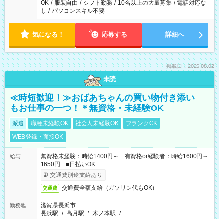
OK
/
服装自由
/
シフト勤務
/
10名以上の大量募集
/
電話対応な
し
/
パソコンスキル不要
気になる！
応募する
詳細へ
掲載日：2026.08.02
未読
≪時短歓迎！≫おばあちゃんの買い物付き添い
もお仕事の一つ！＊無資格・未経験OK
派遣
職種未経験OK
社会人未経験OK
ブランクOK
WEB登録・面接OK
無資格未経験：時給1400円～ 有資格or経験者：時給1600円～
給与
1650円 ■日払いOK
交通費別途支給あり
交通費全額支給（ガソリン代もOK）
交通費
滋賀県長浜市
勤務地
長浜駅
/
高月駅
/
木ノ本駅
/
…