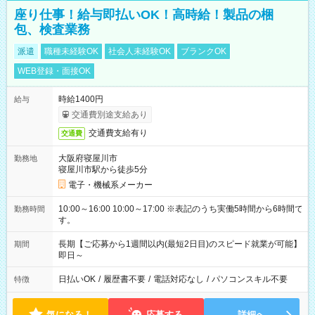
座り仕事！給与即払いOK！高時給！製品の梱
包、検査業務
派遣
職種未経験OK
社会人未経験OK
ブランクOK
WEB登録・面接OK
時給1400円
給与
交通費別途支給あり
交通費支給有り
交通費
大阪府寝屋川市
勤務地
寝屋川市駅から徒歩5分
電子・機械系メーカー
10:00～16:00 10:00～17:00 ※表記のうち実働5時間から6時間で
勤務時間
す。
長期【ご応募から1週間以内(最短2日目)のスピード就業が可能】
期間
即日～
日払いOK
/
履歴書不要
/
電話対応なし
/
パソコンスキル不要
特徴
気になる！
応募する
詳細へ