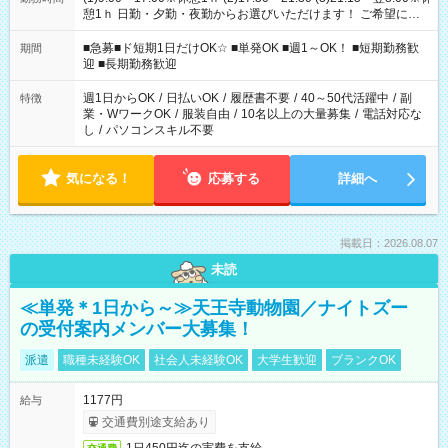
憩1ｈ 日勤・夕勤・夜勤からお選びいただけます！ ご希望に合
わせて働けるお仕事です(*^^*) 【その他選べる勤務時間】 8-17
時/9-17時/9-18時/10-18時/11-21時/18-22時/20-翌4時/21-翌5
■急募■ド短期1日だけOK☆ ■単発OK ■週1～OK！ ■短期勤務歓
期間
時/22-翌6時/0-翌8時 ご自身のご都合で選んで頂ける完全自由シ
迎 ■長期勤務歓迎
フト！
週1日からOK
/
日払いOK
/
履歴書不要
/
40～50代活躍中
/
副
特徴
業・WワークOK
/
服装自由
/
10名以上の大量募集
/
電話対応な
し
/
パソコンスキル不要
気になる！
応募する
詳細へ
掲載日：2026.08.07
未読
≪単発＊1日から～≫天王寺動物園／ナイトズー
の受付案内メンバー大募集！
派遣
職種未経験OK
社会人未経験OK
大学生歓迎
ブランクOK
1177円
給与
交通費別途支給あり