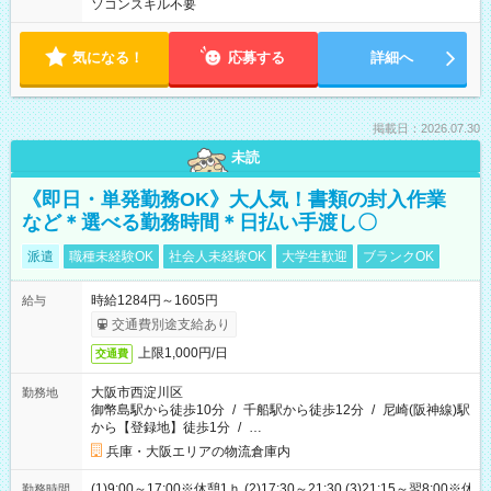
ソコンスキル不要
気になる！
応募する
詳細へ
掲載日：2026.07.30
未読
《即日・単発勤務OK》大人気！書類の封入作業
など＊選べる勤務時間＊日払い手渡し〇
派遣
職種未経験OK
社会人未経験OK
大学生歓迎
ブランクOK
時給1284円～1605円
給与
交通費別途支給あり
上限1,000円/日
交通費
大阪市西淀川区
勤務地
御幣島駅から徒歩10分
/
千船駅から徒歩12分
/
尼崎(阪神線)駅
から【登録地】徒歩1分
/
…
兵庫・大阪エリアの物流倉庫内
(1)9:00～17:00※休憩1ｈ (2)17:30～21:30 (3)21:15～翌8:00※休
勤務時間