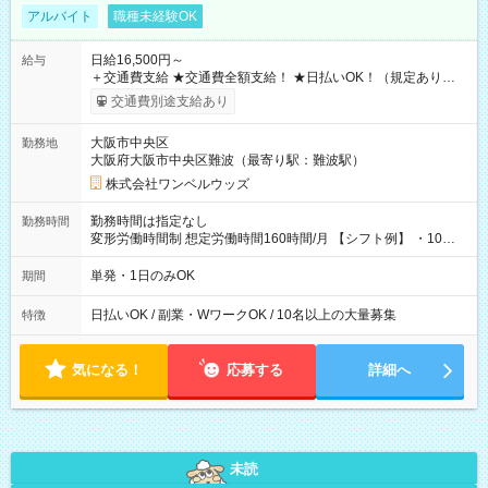
アルバイト
職種未経験OK
日給16,500円～
給与
＋交通費支給 ★交通費全額支給！ ★日払いOK！（規定あり） ┗
働いたその日に現金GET♪ お仕事後はコンビニATMから 日払
交通費別途支給あり
い分を引き落とせます！ 【試用期間】試用期間なし
大阪市中央区
勤務地
大阪府大阪市中央区難波（最寄り駅：難波駅）
株式会社ワンベルウッズ
勤務時間は指定なし
勤務時間
変形労働時間制 想定労働時間160時間/月 【シフト例】 ・10：
00～20：00
単発・1日のみOK
期間
日払いOK / 副業・WワークOK / 10名以上の大量募集
特徴
気になる！
応募する
詳細へ
未読