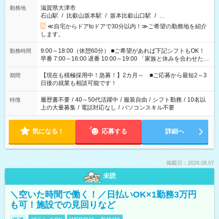
滋賀県大津市
勤務地
石山駅
/
比叡山坂本駅
/
坂本比叡山口駅
/
…
≪自宅からドアtoドアで30分以内！≫ご希望の勤務地を紹介
します。
9:00～18:00（休憩60分） ■ご希望があれば下記シフトもOK！
勤務時間
早番 7:00～16:00 遅番 10:00～19:00 「家族と休みを合わせた
い」 「余裕を持って夕飯の準備がしたい」 「できれば残業はし
たくない」 など、ご希望を教えてくださいね。 ※Wワーク希望
【現在も積極採用中！急募！】2カ月～ ■ご応募から最短2～3
期間
の方へ 今ご覧のお仕事で希望する勤務時間と、もう1つのお仕事
日後の就業も相談可能です！
の勤務時間。 合計で週40時間を超える場合は応募できません。
履歴書不要
/
40～50代活躍中
/
服装自由
/
シフト勤務
/
10名以
特徴
上の大量募集
/
電話対応なし
/
パソコンスキル不要
気になる！
応募する
詳細へ
掲載日：2026.08.07
未読
＼空いた時間で働く！／日払いOK×1勤務3万円
も可！施設での見回りなど