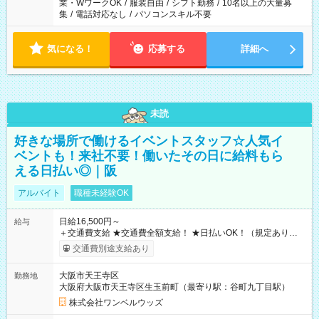
業・WワークOK
/
服装自由
/
シフト勤務
/
10名以上の大量募
集
/
電話対応なし
/
パソコンスキル不要
気になる！
応募する
詳細へ
未読
好きな場所で働けるイベントスタッフ☆人気イ
ベントも！来社不要！働いたその日に給料もら
える日払い◎｜阪
アルバイト
職種未経験OK
日給16,500円～
給与
＋交通費支給 ★交通費全額支給！ ★日払いOK！（規定あり） ┗
働いたその日に現金GET♪ お仕事後はコンビニATMから 日払
交通費別途支給あり
い分を引き落とせます！ 【試用期間】試用期間なし
大阪市天王寺区
勤務地
大阪府大阪市天王寺区生玉前町（最寄り駅：谷町九丁目駅）
株式会社ワンベルウッズ