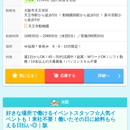
1日450円迄の実費を支給
交通費
大阪市天王寺区
勤務地
天王寺駅から徒歩5分
/
動物園前駅から徒歩5分
/
新今宮駅か
ら徒歩5分
天王寺動物園
16時30分～20時00分（休憩0分）／実働3時間30分
勤務時間
≪短期＊単発≫ 8・9・10月限定！
期間
週1日からOK
/
40～50代活躍中
/
副業・WワークOK
/
シフト勤
特徴
務
/
10名以上の大量募集
/
パソコンスキル不要
気になる！
応募する
詳細へ
未読
好きな場所で働けるイベントスタッフ☆人気イ
ベントも！来社不要！働いたその日に給料もら
える日払い◎｜阪