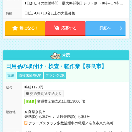
1日あたりの実働時間：最大8時間/日 シフト例 ・8時～17時 ・
12時～21時
日払いOK / 10名以上の大量募集
特徴
気になる！
応募する
詳細へ
未読
日用品の取付け・検査・軽作業【奈良市】
派遣
職種未経験OK
ブランクOK
時給1170円
給与
交通費別途支給あり
交通費全額支給(上限13000円)
交通費
奈良県奈良市
勤務地
奈良駅から車7分
/
近鉄奈良駅から車7分
ナラーズスタッフ多数活躍中の職場／奈良市東九条町