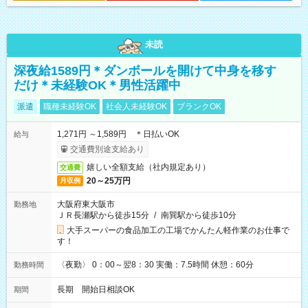
未読
深夜給1589円＊ダンボールを開けて中身を移す
だけ＊未経験OK＊男性活躍中
派遣
職種未経験OK
社会人未経験OK
ブランクOK
1,271円 ～1,589円 ＊日払いOK
給与
交通費別途支給あり
嬉しい全額支給（社内規定あり）
交通費
20～25万円
月収例
大阪府東大阪市
勤務地
ＪＲ長瀬駅から徒歩15分
/
南巽駅から徒歩10分
大手スーパーの食品加工の工場でかんたん軽作業のお仕事で
す！
〈夜勤〉 0：00～翌8：30 実働：7.5時間 休憩：60分
勤務時間
長期 開始日相談OK
期間