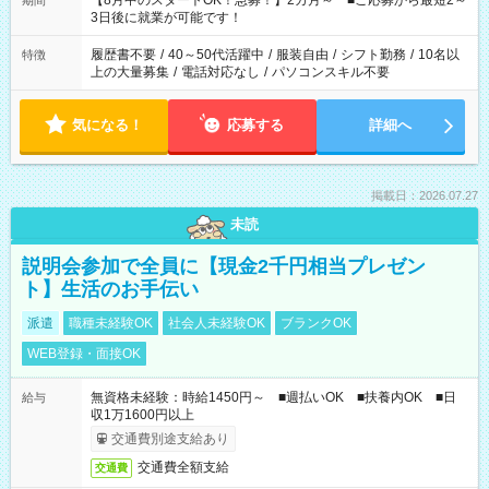
【8月中のスタートOK！急募！】2カ月～ ■ご応募から最短2～
期間
ね。 ※Wワーク希望の方へ 今ご覧のお仕事で希望する勤務時間
3日後に就業が可能です！
と、もう1つのお仕事の勤務時間。 合計で週40時間を超える場
合は応募できません。
履歴書不要
/
40～50代活躍中
/
服装自由
/
シフト勤務
/
10名以
特徴
上の大量募集
/
電話対応なし
/
パソコンスキル不要
気になる！
応募する
詳細へ
掲載日：2026.07.27
未読
説明会参加で全員に【現金2千円相当プレゼン
ト】生活のお手伝い
派遣
職種未経験OK
社会人未経験OK
ブランクOK
WEB登録・面接OK
無資格未経験：時給1450円～ ■週払いOK ■扶養内OK ■日
給与
収1万1600円以上
交通費別途支給あり
交通費全額支給
交通費