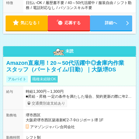
日払いOK
/
履歴書不要
/
40～50代活躍中
/
服装自由
/
シフト勤
特徴
務
/
電話対応なし
/
パソコンスキル不要
気になる！
応募する
詳細へ
未読
Amazon直雇用！20～50代活躍中◎倉庫内作業
スタッフ（パートタイム/日勤）｜大阪堺DS
アルバイト
職種未経験OK
時給1,300円～1,300円
給与
■昇給・昇格 一定の条件を満たした場合、契約更新の際に年2回
まで昇給の機会があります。 ■正社員登用制度あり ※月末締/翌
交通費別途支給あり
月25日支払い ※時間外手当、別途支給 ※深夜割増賃金 (22:00～
翌5:00までは時給が25%UPします) ☆給与前払い制度有！
堺市西区
勤務地
☆Amazon直雇用で安定して働けます！ 【試用期間】試用期間
大阪府堺市西区築港新町2-7-9ロジポート堺 1F
あり 試用期間の長さ：1週間 雇用形態、給与は本採用時と同じ
です。
アマゾンジャパン合同会社
シフト制
勤務時間