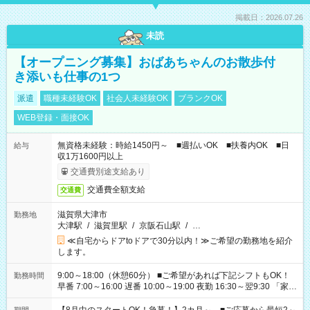
掲載日：2026.07.26
未読
【オープニング募集】おばあちゃんのお散歩付
き添いも仕事の1つ
派遣
職種未経験OK
社会人未経験OK
ブランクOK
WEB登録・面接OK
無資格未経験：時給1450円～ ■週払いOK ■扶養内OK ■日
給与
収1万1600円以上
交通費別途支給あり
交通費全額支給
交通費
滋賀県大津市
勤務地
大津駅
/
滋賀里駅
/
京阪石山駅
/
…
≪自宅からドアtoドアで30分以内！≫ご希望の勤務地を紹介
します。
9:00～18:00（休憩60分） ■ご希望があれば下記シフトもOK！
勤務時間
早番 7:00～16:00 遅番 10:00～19:00 夜勤 16:30～翌9:30 「家族
と休みを合わせたい」 「余裕を持って夕飯の準備がしたい」
「できれば残業はしたくない」 など、ご希望を教えてください