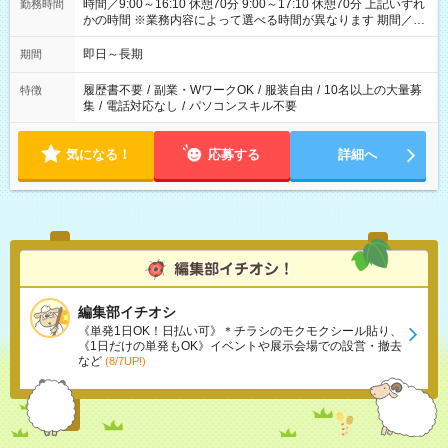
時間／9:00～16:10 休憩70分 9:00～17:10 休憩70分 上記いずれ
勤務時間
かの時間 ※業務内容によって選べる時間が異なります 期間／即
日～長期安定 スタート日は相談可能！ 勤務日／月～金の週4日
～でOK！
即日～長期
期間
履歴書不要
/
副業・WワークOK
/
服装自由
/
10名以上の大量募
特徴
集
/
電話対応なし
/
パソコンスキル不要
気になる！
応募する
詳細へ
編集部イチオシ
《単発1日OK！日払い可》＊チラシのモクモクシール貼り、
《1日だけの単発もOK》イベントや展示会場での設営・撤去
など
(8/7UP!)