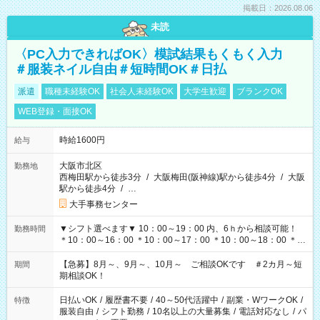
掲載日：2026.08.06
未読
〈PC入力できればOK〉模試結果もくもく入力
＃服装ネイル自由＃短時間OK＃日払
派遣
職種未経験OK
社会人未経験OK
大学生歓迎
ブランクOK
WEB登録・面接OK
時給1600円
給与
大阪市北区
勤務地
西梅田駅から徒歩3分
/
大阪梅田(阪神線)駅から徒歩4分
/
大阪
駅から徒歩4分
/
…
大手事務センター
▼シフト選べます▼ 10：00～19：00 内、6ｈから相談可能！
勤務時間
＊10：00～16：00 ＊10：00～17：00 ＊10：00～18：00 ＊
11：00～19：00 ＊12：00～19：00 ＊13：00～19：00
【急募】8月～、9月～、10月～ ご相談OKです ＃2カ月～短
期間
期相談OK！
日払いOK
/
履歴書不要
/
40～50代活躍中
/
副業・WワークOK
/
特徴
服装自由
/
シフト勤務
/
10名以上の大量募集
/
電話対応なし
/
パ