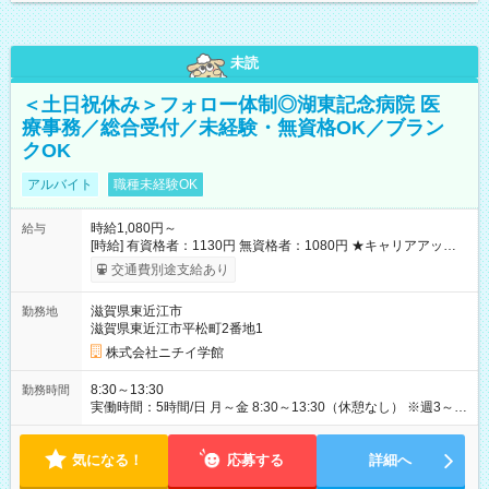
未読
＜土日祝休み＞フォロー体制◎湖東記念病院 医
療事務／総合受付／未経験・無資格OK／ブラン
クOK
アルバイト
職種未経験OK
時給1,080円～
給与
[時給] 有資格者：1130円 無資格者：1080円 ★キャリアアップ制
度あり 進級により給与がアップします！ 【試用期間】試用期間
交通費別途支給あり
あり 試用期間の長さ：3ヶ月 雇用形態、給与は本採用時と同じ
です。
滋賀県東近江市
勤務地
滋賀県東近江市平松町2番地1
株式会社ニチイ学館
8:30～13:30
勤務時間
実働時間：5時間/日 月～金 8:30～13:30（休憩なし） ※週3～4
日勤務 ※出勤日数は相談できます
気になる！
応募する
詳細へ