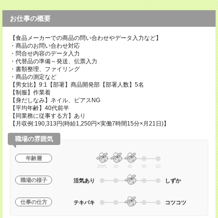
お仕事の概要
【食品メーカーでの商品の問い合わせやデータ入力など】
・商品のお問い合わせ対応
・問合せ内容のデータ入力
・代替品の準備～発送、伝票入力
・書類整理、ファイリング
・商品の測定など
【男女比】9:1【部署】商品開発部【部署人数】5名
【制服】作業着
【身だしなみ】ネイル、ピアスNG
【平均年齢】40代前半
【同業務に従事する方】あり
【月収例:190,313円(時給1,250円×実働7時間15分×月21日)】
職場の雰囲気
年齢層
20代
30
40
50
60
職場の様子
活気あり
しずか
仕事の仕方
テキパキ
コツコツ