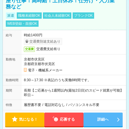
座り仕事！高時給！土日休み！仕分け・入力業
務など
派遣
職種未経験OK
社会人未経験OK
ブランクOK
WEB登録・面接OK
時給1400円
給与
交通費別途支給あり
交通費支給有り
交通費
京都市伏見区
勤務地
京都府京都市伏見区
電子・機械系メーカー
8:30～17:30 ※表記のうち実働8時間です。
勤務時間
長期【ご応募から1週間以内(最短2日目)のスピード就業が可能】
期間
即日～
履歴書不要
/
電話対応なし
/
パソコンスキル不要
特徴
気になる！
応募する
詳細へ