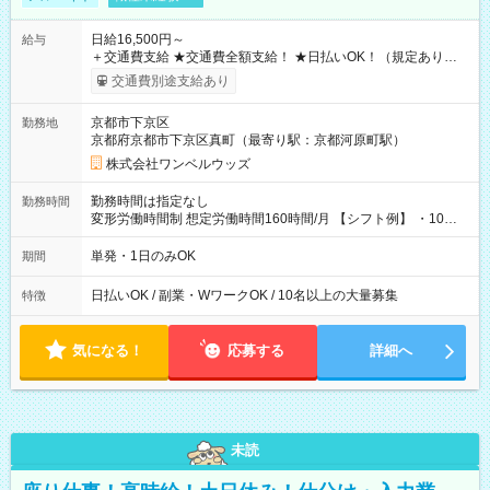
日給16,500円～
給与
＋交通費支給 ★交通費全額支給！ ★日払いOK！（規定あり） ┗
働いたその日に現金GET♪ お仕事後はコンビニATMから 日払
交通費別途支給あり
い分を引き落とせます！ 【試用期間】試用期間なし
京都市下京区
勤務地
京都府京都市下京区真町（最寄り駅：京都河原町駅）
株式会社ワンベルウッズ
勤務時間は指定なし
勤務時間
変形労働時間制 想定労働時間160時間/月 【シフト例】 ・10：
00～20：00
単発・1日のみOK
期間
日払いOK / 副業・WワークOK / 10名以上の大量募集
特徴
気になる！
応募する
詳細へ
未読