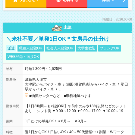
掲載日：2026.08.08
未読
＼来社不要／単発1日OK＊文房具の仕分け
派遣
職種未経験OK
社会人未経験OK
大学生歓迎
ブランクOK
WEB登録・面接OK
時給1,300円～1,625円
給与
滋賀県大津市
勤務地
大津駅からバイク・車
/
瀬田(滋賀県)駅からバイク・車
/
堅田
駅からバイク・車
/
…
■物流センターなど ■勤務地選べます
【1日3時間～も相談OK!】午前中のみや18時以降などのシフト
勤務時間
あり！ シフト例 ▼9:00～12:00 ▼9:00～17:00 ▼10:00～19:00
▼18:00～21:00
1日だけの単発OK！＃8月～ ＃9月～
期間
週1日からOK
/
日払いOK
/
40～50代活躍中
/
副業・Wワーク
特徴