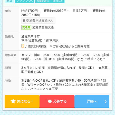
派遣
ブランクOK
WEB登録・面接OK
時給1700円～ 夜勤時給2060円～ 日収3万円～（夜勤時給
給与
2060円×15h）
交通費別途支給あり
交通費全額支給
交通費
滋賀県草津市
勤務地
草津(滋賀県)駅
/
南草津駅
介護施設や病院 ※ご自宅近辺からご案内可能
≪シフト例≫ 10:00～15:00（実働5時間） 12:00～17:00（実働
勤務時間
5時間） 17:00～翌10:00（実働15時間）など ご希望に応じて、
働く時間は調整できます！ お気軽に担当へ相談ください！
3ヵ月までの短期 ※職場が気に入れば、長期もOK！ ★急募！
期間
即日勤務もOK！
週1日からOK
/
日払いOK
/
履歴書不要
/
40～50代活躍中
/
副
特徴
業・WワークOK
/
シフト勤務
/
10名以上の大量募集
/
電話対応
なし
/
パソコンスキル不要
気になる！
応募する
詳細へ