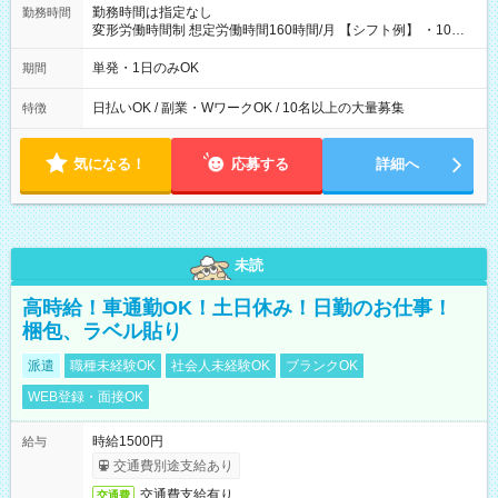
勤務時間は指定なし
勤務時間
変形労働時間制 想定労働時間160時間/月 【シフト例】 ・10：
00～20：00
単発・1日のみOK
期間
日払いOK / 副業・WワークOK / 10名以上の大量募集
特徴
気になる！
応募する
詳細へ
未読
高時給！車通勤OK！土日休み！日勤のお仕事！
梱包、ラベル貼り
派遣
職種未経験OK
社会人未経験OK
ブランクOK
WEB登録・面接OK
時給1500円
給与
交通費別途支給あり
交通費支給有り
交通費