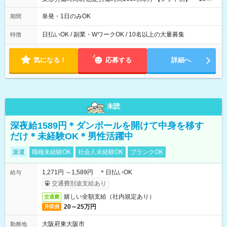
00～20：00
単発・1日のみOK
期間
日払いOK / 副業・WワークOK / 10名以上の大量募集
特徴
気になる！
応募する
詳細へ
未読
深夜給1589円＊ダンボールを開けて中身を移す
だけ＊未経験OK＊男性活躍中
派遣
職種未経験OK
社会人未経験OK
ブランクOK
1,271円 ～1,589円 ＊日払いOK
給与
交通費別途支給あり
嬉しい全額支給（社内規定あり）
交通費
20～25万円
月収例
大阪府東大阪市
勤務地