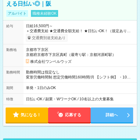
える日払い◎｜阪
アルバイト
職種未経験OK
日給16,500円～
給与
＋交通費支給 ★交通費全額支給！ ★日払いOK！（規定あり） ┗
働いたその日に現金GET♪ お仕事後はコンビニATMから 日払
交通費別途支給あり
い分を引き落とせます！ 【試用期間】試用期間なし
京都市下京区
勤務地
京都府京都市下京区真町（最寄り駅：京都河原町駅）
株式会社ワンベルウッズ
勤務時間は指定なし
勤務時間
変形労働時間制 想定労働時間160時間/月 【シフト例】 ・10：
00～20：00
単発・1日のみOK
期間
日払いOK / 副業・WワークOK / 10名以上の大量募集
特徴
気になる！
応募する
詳細へ