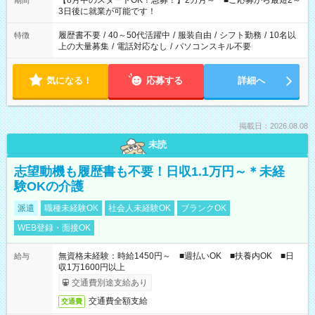
【8月中のスタートOK！急募！】2カ月～ ■ご応募から最短2～
期間
ね。 ※Wワーク希望の方へ 今ご覧のお仕事で希望する勤務時間
3日後に就業が可能です！
と、もう1つのお仕事の勤務時間。 合計で週40時間を超える場
合は応募できません。
履歴書不要
/
40～50代活躍中
/
服装自由
/
シフト勤務
/
10名以
特徴
上の大量募集
/
電話対応なし
/
パソコンスキル不要
気になる！
応募する
詳細へ
掲載日：2026.08.08
未読
志望動機も履歴書も不要！日収1.1万円～＊未経
験OKの介護
派遣
職種未経験OK
社会人未経験OK
ブランクOK
WEB登録・面接OK
無資格未経験：時給1450円～ ■週払いOK ■扶養内OK ■日
給与
収1万1600円以上
交通費別途支給あり
交通費全額支給
交通費