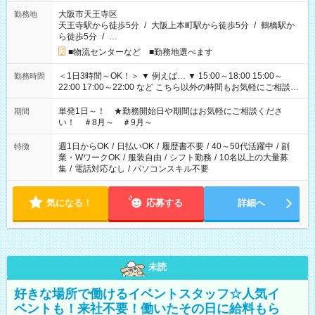
大阪市天王寺区
勤務地
天王寺駅から徒歩5分
/
大阪上本町駅から徒歩5分
/
鶴橋駅か
ら徒歩5分
/
…
■物流センターなど ■勤務地選べます
＜1日3時間～OK！＞ ▼ 例えば… ▼ 15:00～18:00 15:00～
勤務時間
22:00 17:00～22:00 など こちら以外の時間もお気軽にご相談く
ださい！
単発1日～！ ★勤務開始日や期間はお気軽にご相談くださ
期間
い！ ＃8月～ ＃9月～
週1日からOK
/
日払いOK
/
履歴書不要
/
40～50代活躍中
/
副
特徴
業・WワークOK
/
服装自由
/
シフト勤務
/
10名以上の大量募
集
/
電話対応なし
/
パソコンスキル不要
気になる！
応募する
詳細へ
未読
好きな場所で働けるイベントスタッフ☆人気イ
ベントも！来社不要！働いたその日に給料もら