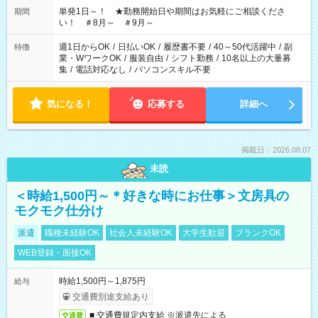
単発1日～！ ★勤務開始日や期間はお気軽にご相談くださ
期間
い！ ＃8月～ ＃9月～
週1日からOK
/
日払いOK
/
履歴書不要
/
40～50代活躍中
/
副
特徴
業・WワークOK
/
服装自由
/
シフト勤務
/
10名以上の大量募
集
/
電話対応なし
/
パソコンスキル不要
気になる！
応募する
詳細へ
掲載日：2026.08.07
未読
＜時給1,500円～＊好きな時にお仕事＞文房具の
モクモク仕分け
派遣
職種未経験OK
社会人未経験OK
大学生歓迎
ブランクOK
WEB登録・面接OK
時給1,500円～1,875円
給与
交通費別途支給あり
■ 交通費規定内支給 ※派遣先による
交通費