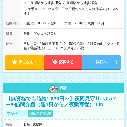
ＪＲ長瀬駅から徒歩15分
/
南巽駅から徒歩10分
大手スーパーの食品加工の工場でかんたん軽作業のお仕事で
す！
〈夜勤〉 0：00～翌8：30 実働：7.5時間 休憩：60分
勤務時間
長期 開始日相談OK
期間
日払いOK
/
履歴書不要
/
40～50代活躍中
/
服装自由
/
シフト勤
特徴
務
/
電話対応なし
/
パソコンスキル不要
気になる！
応募する
詳細へ
未読
【無資格でも時給1,830円～】夜間見守りヘルパ
ー✨訪問介護（週1日から／夜勤専従） /Jb
アルバイト
職種未経験OK
時給1,830円～
給与