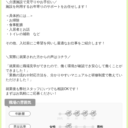
＼介護施設で見守りやお手伝い／
施設を利用するお年寄りのサポートをお任せします！
＜具体的には…＞
・お掃除
・食事配膳
・入居者とお話
・トイレの補助 など
その他、入社前にご希望を伺いし最適なお仕事をご紹介します！
＼実際に就業された方からの声はコチラ／
「就業前に職場見学ができたので、働く環境が確認でき安心して働くことが
できました！」
「業務の流れや対応方法を、分かりやすいマニュアルと研修制度で教えてい
ただけました！」
就業後も弊社スタッフにいつでも相談OKです！
まずはお気軽にご応募ください！
職場の雰囲気
年齢層
20代
30
40
50
60
男女比率
女性
男性