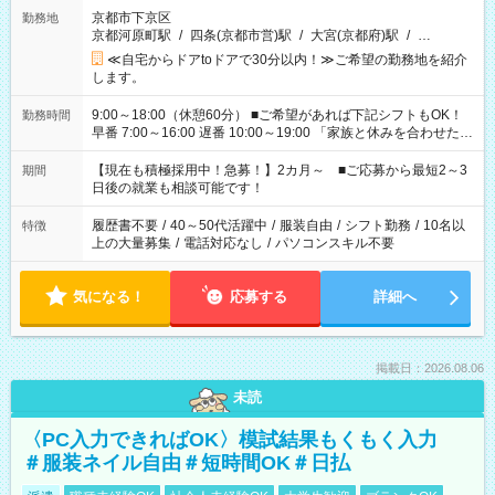
京都市下京区
勤務地
京都河原町駅
/
四条(京都市営)駅
/
大宮(京都府)駅
/
…
≪自宅からドアtoドアで30分以内！≫ご希望の勤務地を紹介
します。
9:00～18:00（休憩60分） ■ご希望があれば下記シフトもOK！
勤務時間
早番 7:00～16:00 遅番 10:00～19:00 「家族と休みを合わせた
い」 「余裕を持って夕飯の準備がしたい」 「できれば残業はし
たくない」 など、ご希望を教えてくださいね。 ※Wワーク希望
【現在も積極採用中！急募！】2カ月～ ■ご応募から最短2～3
期間
の方へ 今ご覧のお仕事で希望する勤務時間と、もう1つのお仕事
日後の就業も相談可能です！
の勤務時間。 合計で週40時間を超える場合は応募できません。
履歴書不要
/
40～50代活躍中
/
服装自由
/
シフト勤務
/
10名以
特徴
上の大量募集
/
電話対応なし
/
パソコンスキル不要
気になる！
応募する
詳細へ
掲載日：2026.08.06
未読
〈PC入力できればOK〉模試結果もくもく入力
＃服装ネイル自由＃短時間OK＃日払