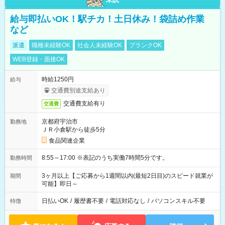
給与即払いOK！駅チカ！土日休み！袋詰め作業
など
派遣
職種未経験OK
社会人未経験OK
ブランクOK
WEB登録・面接OK
時給1250円
給与
交通費別途支給あり
交通費支給有り
交通費
京都府宇治市
勤務地
ＪＲ小倉駅から徒歩5分
食品関連企業
8:55～17:00 ※表記のうち実働7時間5分です。
勤務時間
3ヶ月以上【ご応募から1週間以内(最短2日目)のスピード就業が
期間
可能】即日～
日払いOK
/
履歴書不要
/
電話対応なし
/
パソコンスキル不要
特徴