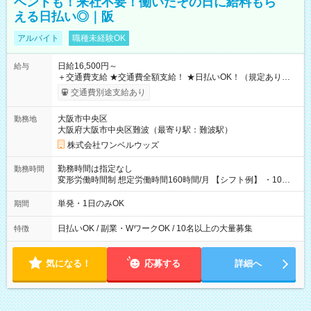
ベントも！来社不要！働いたその日に給料もら
える日払い◎｜阪
アルバイト
職種未経験OK
日給16,500円～
給与
＋交通費支給 ★交通費全額支給！ ★日払いOK！（規定あり） ┗
働いたその日に現金GET♪ お仕事後はコンビニATMから 日払
交通費別途支給あり
い分を引き落とせます！ 【試用期間】試用期間なし
大阪市中央区
勤務地
大阪府大阪市中央区難波（最寄り駅：難波駅）
株式会社ワンベルウッズ
勤務時間は指定なし
勤務時間
変形労働時間制 想定労働時間160時間/月 【シフト例】 ・10：
00～20：00
単発・1日のみOK
期間
日払いOK / 副業・WワークOK / 10名以上の大量募集
特徴
気になる！
応募する
詳細へ