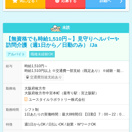
気になる！
応募する
詳細へ
未読
【無資格でも時給1,510円～】見守りヘルパー✨
訪問介護（週1日から／日勤のみ） /Ja
アルバイト
職種未経験OK
時給1,510円～
給与
時給1,510円以上 ※交通費一部支給（既定あり） ※経験・能力を
考慮して決定します 【収入例】 週1回勤務の場合：1,510円×8時
交通費別途支給あり
間×4回=4万8,320円 週3回勤務の場合：1,510円×8時間×12回
=14万4,960円 週5回勤務の場合：1,510円×8時間×20回=24万
大阪府枚方市
勤務地
1,600円 【試用期間】試用期間あり 試用期間の長さ：2ヶ月
大阪府枚方市中宮本町（最寄り駅：宮之阪駅）
※ 雇用形態と給与に、本採用時と異なる部分があります。 雇用
形態：本採用時と同じです。 給与：時給 1,180円以上
ユースタイルラボラトリー株式会社
シフト制
勤務時間
1日あたりの実働時間：最大8時間/日 【日勤】 7：00～22：00
の間で4～8時間勤務（休憩時間は法定通り） ※週1日～OK ／ 1
日4時間から勤務OK ／ 夜勤なし ＊＊ 勤務時間例 ＊＊ ■7時
週1日からOK / 日払いOK / 副業・WワークOK
特徴
から11時 ■9時から18時 ■17時から21時 など ※訪問先により