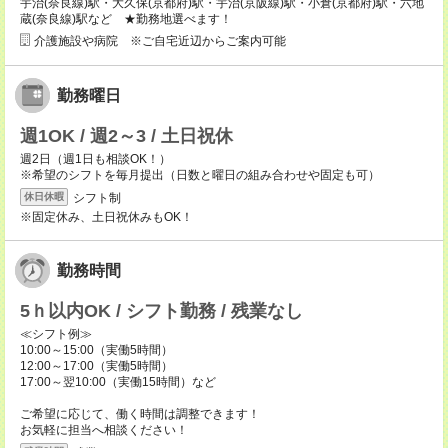
宇治(奈良線)駅・大久保(京都府)駅・宇治(京阪線)駅・小倉(京都府)駅・六地
蔵(奈良線)駅など ★勤務地選べます！
介護施設や病院 ※ご自宅近辺からご案内可能
勤務曜日
週1OK / 週2～3 / 土日祝休
週2日（週1日も相談OK！）
※希望のシフトを毎月提出（日数と曜日の組み合わせや固定も可）
シフト制
休日休暇
※固定休み、土日祝休みもOK！
勤務時間
5ｈ以内OK / シフト勤務 / 残業なし
≪シフト例≫
10:00～15:00（実働5時間）
12:00～17:00（実働5時間）
17:00～翌10:00（実働15時間）など
ご希望に応じて、働く時間は調整できます！
お気軽に担当へ相談ください！