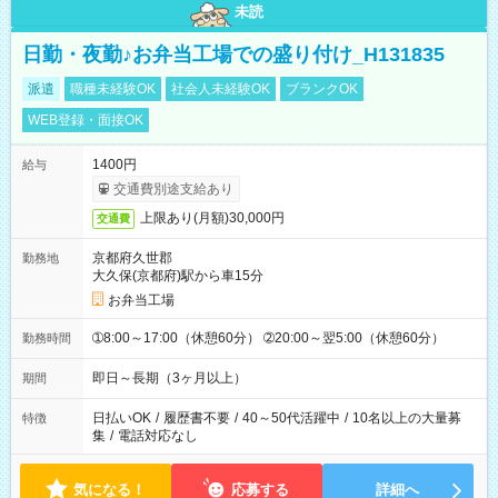
未読
日勤・夜勤♪お弁当工場での盛り付け_H131835
派遣
職種未経験OK
社会人未経験OK
ブランクOK
WEB登録・面接OK
1400円
給与
交通費別途支給あり
上限あり(月額)30,000円
交通費
京都府久世郡
勤務地
大久保(京都府)駅から車15分
お弁当工場
➀8:00～17:00（休憩60分） ➁20:00～翌5:00（休憩60分）
勤務時間
即日～長期（3ヶ月以上）
期間
日払いOK
/
履歴書不要
/
40～50代活躍中
/
10名以上の大量募
特徴
集
/
電話対応なし
気になる！
応募する
詳細へ