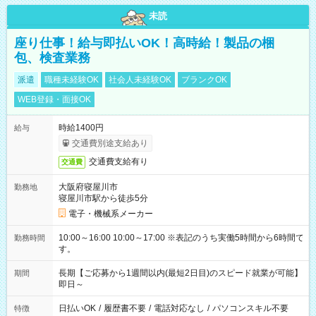
未読
座り仕事！給与即払いOK！高時給！製品の梱
包、検査業務
派遣
職種未経験OK
社会人未経験OK
ブランクOK
WEB登録・面接OK
時給1400円
給与
交通費別途支給あり
交通費支給有り
交通費
大阪府寝屋川市
勤務地
寝屋川市駅から徒歩5分
電子・機械系メーカー
10:00～16:00 10:00～17:00 ※表記のうち実働5時間から6時間で
勤務時間
す。
長期【ご応募から1週間以内(最短2日目)のスピード就業が可能】
期間
即日～
日払いOK
/
履歴書不要
/
電話対応なし
/
パソコンスキル不要
特徴