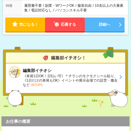
履歴書不要
/
副業・WワークOK
/
服装自由
/
10名以上の大量募
特徴
集
/
電話対応なし
/
パソコンスキル不要
気になる！
応募する
詳細へ
編集部イチオシ
《単発1日OK！日払い可》＊チラシのモクモクシール貼り、
《1日だけの単発もOK》イベントや展示会場での設営・撤去
など
(8/7UP!)
お仕事の概要