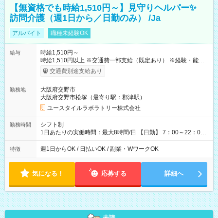
【無資格でも時給1,510円～】見守りヘルパー✨
訪問介護（週1日から／日勤のみ） /Ja
アルバイト
職種未経験OK
時給1,510円～
給与
時給1,510円以上 ※交通費一部支給（既定あり） ※経験・能力を
考慮して決定します 【収入例】 週1回勤務の場合：1,510円×8時
交通費別途支給あり
間×4回=4万8,320円 週3回勤務の場合：1,510円×8時間×12回
=14万4,960円 週5回勤務の場合：1,510円×8時間×20回=24万
大阪府交野市
勤務地
1,600円 【試用期間】試用期間あり 試用期間の長さ：2ヶ月
大阪府交野市松塚（最寄り駅：郡津駅）
※ 雇用形態と給与に、本採用時と異なる部分があります。 雇用
形態：本採用時と同じです。 給与：時給 1,180円以上
ユースタイルラボラトリー株式会社
シフト制
勤務時間
1日あたりの実働時間：最大8時間/日 【日勤】 7：00～22：00
の間で4～8時間勤務（休憩時間は法定通り） ※週1日～OK ／ 1
日4時間から勤務OK ／ 夜勤なし ＊＊ 勤務時間例 ＊＊ ■7時
週1日からOK / 日払いOK / 副業・WワークOK
特徴
から11時 ■9時から18時 ■17時から21時 など ※訪問先により
変動 ※曜日固定（毎週同じ曜日勤務）
気になる！
応募する
詳細へ
未読