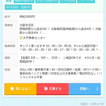
派遣
職種未経験OK
社会人未経験OK
大学生歓迎
ブランクOK
WEB登録・面接OK
時給1600円
給与
大阪市北区
勤務地
西梅田駅から徒歩3分
/
大阪梅田(阪神線)駅から徒歩4分
/
大阪
駅から徒歩4分
/
…
大手事務センター
▼シフト選べます▼ 10：00～19：00 内、6ｈから相談可能！
勤務時間
＊10：00～16：00 ＊10：00～17：00 ＊10：00～18：00 ＊
11：00～19：00 ＊12：00～19：00 ＊13：00～19：00
【急募】8月～、9月～、10月～ ご相談OKです ＃2カ月～短
期間
期相談OK！
日払いOK
/
履歴書不要
/
40～50代活躍中
/
副業・WワークOK
/
特徴
服装自由
/
シフト勤務
/
10名以上の大量募集
/
電話対応なし
/
パ
ソコンスキル不要
気になる！
応募する
詳細へ
掲載日：2026.07.30