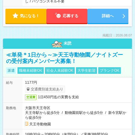
し
/
パソコンスキル不要
気になる！
応募する
詳細へ
掲載日：2026.08.07
未読
≪単発＊1日から～≫天王寺動物園／ナイトズー
の受付案内メンバー大募集！
派遣
職種未経験OK
社会人未経験OK
大学生歓迎
ブランクOK
1177円
給与
交通費別途支給あり
1日450円迄の実費を支給
交通費
大阪市天王寺区
勤務地
天王寺駅から徒歩5分
/
動物園前駅から徒歩5分
/
新今宮駅か
ら徒歩5分
天王寺動物園
16時30分～20時00分（休憩0分）／実働3時間30分
勤務時間