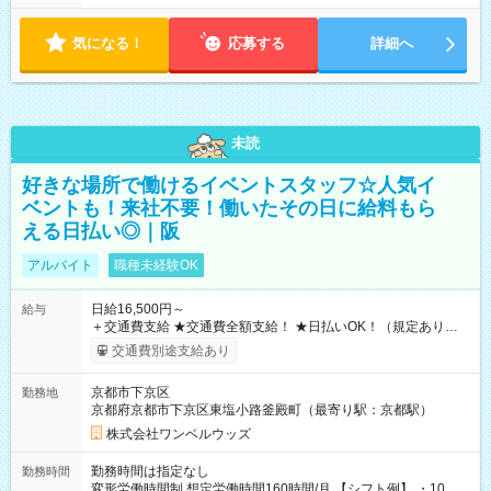
気になる！
応募する
詳細へ
未読
好きな場所で働けるイベントスタッフ☆人気イ
ベントも！来社不要！働いたその日に給料もら
える日払い◎｜阪
アルバイト
職種未経験OK
日給16,500円～
給与
＋交通費支給 ★交通費全額支給！ ★日払いOK！（規定あり） ┗
働いたその日に現金GET♪ お仕事後はコンビニATMから 日払
交通費別途支給あり
い分を引き落とせます！ 【試用期間】試用期間なし
京都市下京区
勤務地
京都府京都市下京区東塩小路釜殿町（最寄り駅：京都駅）
株式会社ワンベルウッズ
勤務時間は指定なし
勤務時間
変形労働時間制 想定労働時間160時間/月 【シフト例】 ・10：