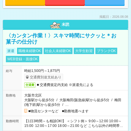
掲載日：2026.08.08
未読
〈カンタン作業！〉スキマ時間にサクッと＊お
菓子の仕分け
派遣
職種未経験OK
社会人未経験OK
大学生歓迎
ブランクOK
WEB登録・面接OK
時給1,500円～1,875円
給与
交通費別途支給あり
■ 交通費規定内支給 ※派遣先による
交通費
大阪市北区
勤務地
大阪駅から徒歩5分
/
大阪梅田(阪急線)駅から徒歩5分
/
梅田
(地下鉄)駅から徒歩5分
/
…
■物流センターなど ■勤務地選べます
【1日3時間～も相談OK!】 ＜シフト例＞ 9:00～12:00 10:00～
勤務時間
15:00 12:00～17:00 18:00～21:00 など こちら以外の時間帯も
お気軽にご相談ください！