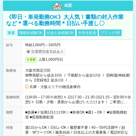
未読
《即日・単発勤務OK》大人気！書類の封入作業
など＊選べる勤務時間＊日払い手渡し〇
派遣
職種未経験OK
社会人未経験OK
大学生歓迎
ブランクOK
時給1284円～1605円
給与
交通費別途支給あり
上限1,000円/日
交通費
大阪市西淀川区
勤務地
御幣島駅から徒歩10分
/
千船駅から徒歩12分
/
尼崎(阪神線)駅
から【登録地】徒歩1分
/
…
兵庫・大阪エリアの物流倉庫内
(1)9:00～17:00※休憩1ｈ (2)17:30～21:30 (3)21:15～翌8:00※休
勤務時間
憩1ｈ 日勤・夕勤・夜勤からお選びいただけます！ ご希望に合
わせて働けるお仕事です(*^^*) 【その他選べる勤務時間】 8-17
時/9-17時/9-18時/10-18時/11-21時/18-22時/20-翌4時/21-翌5
■急募■ド短期1日だけOK☆ ■単発OK ■週1～OK！ ■短期勤務歓
期間
時/22-翌6時/0-翌8時 ご自身のご都合で選んで頂ける完全自由シ
迎 ■長期勤務歓迎
フト！
週1日からOK
/
日払いOK
/
履歴書不要
/
40～50代活躍中
/
副
特徴
業・WワークOK
/
服装自由
/
10名以上の大量募集
/
電話対応な