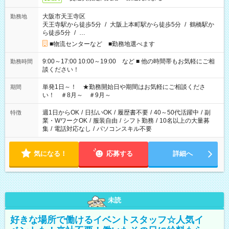
大阪市天王寺区
勤務地
天王寺駅から徒歩5分
/
大阪上本町駅から徒歩5分
/
鶴橋駅か
ら徒歩5分
/
…
■物流センターなど ■勤務地選べます
9:00～17:00 10:00～19:00 など ■ 他の時間帯もお気軽にご相
勤務時間
談ください！
単発1日～！ ★勤務開始日や期間はお気軽にご相談くださ
期間
い！ ＃8月～ ＃9月～
週1日からOK
/
日払いOK
/
履歴書不要
/
40～50代活躍中
/
副
特徴
業・WワークOK
/
服装自由
/
シフト勤務
/
10名以上の大量募
集
/
電話対応なし
/
パソコンスキル不要
気になる！
応募する
詳細へ
未読
好きな場所で働けるイベントスタッフ☆人気イ