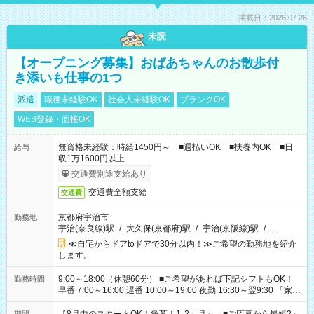
掲載日：2026.07.26
未読
【オープニング募集】おばあちゃんのお散歩付
き添いも仕事の1つ
派遣
職種未経験OK
社会人未経験OK
ブランクOK
WEB登録・面接OK
無資格未経験：時給1450円～ ■週払いOK ■扶養内OK ■日
給与
収1万1600円以上
交通費別途支給あり
交通費全額支給
交通費
京都府宇治市
勤務地
宇治(奈良線)駅
/
大久保(京都府)駅
/
宇治(京阪線)駅
/
…
≪自宅からドアtoドアで30分以内！≫ご希望の勤務地を紹介
します。
9:00～18:00（休憩60分） ■ご希望があれば下記シフトもOK！
勤務時間
早番 7:00～16:00 遅番 10:00～19:00 夜勤 16:30～翌9:30 「家族
と休みを合わせたい」 「余裕を持って夕飯の準備がしたい」
「できれば残業はしたくない」 など、ご希望を教えてください