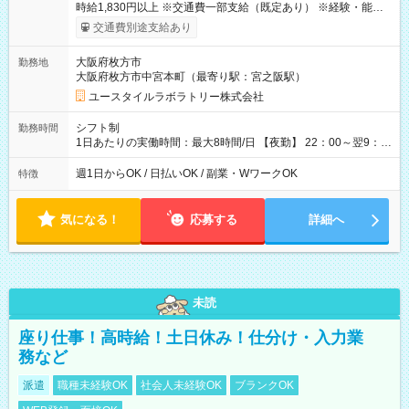
時給1,830円以上 ※交通費一部支給（既定あり） ※経験・能力を
考慮して決定します 【収入例】 週1回勤務の場合：1,830円×8時
交通費別途支給あり
間×4回=5万8,560円 週3回勤務の場合：1,830円×8時間×12回
=17万5,680円 【試用期間】試用期間あり 試用期間の長さ：2ヶ
大阪府枚方市
勤務地
月 ※ 雇用形態と給与に、本採用時と異なる部分があります。 雇
大阪府枚方市中宮本町（最寄り駅：宮之阪駅）
用形態：本採用時と同じです。 給与：時給 1,610円以上
ユースタイルラボラトリー株式会社
シフト制
勤務時間
1日あたりの実働時間：最大8時間/日 【夜勤】 22：00～翌9：
00 ※週1日～OK ／ 夜勤専従 ＊＊ 勤務時間例 ＊＊ ■22時か
ら翌7時 ■23時から翌8時 ■24時から翌9時 など ※上記の時間
週1日からOK / 日払いOK / 副業・WワークOK
特徴
内で8時間勤務（休憩1時間）ご利用者様により、時間は異なり
ます。 ※曜日固定（毎週同じ曜日での勤務となります）
気になる！
応募する
詳細へ
未読
座り仕事！高時給！土日休み！仕分け・入力業
務など
派遣
職種未経験OK
社会人未経験OK
ブランクOK