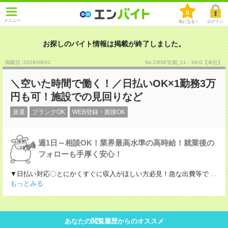
0
メニュー
気になる！
ログイン
お探しのバイト情報は掲載が終了しました。
掲載日 :2026
/
08
/
02
No.CRSF京都_11・SKG【本社】
＼空いた時間で働く！／日払いOK×1勤務3万
円も可！施設での見回りなど
派遣
ブランクOK
WEB登録・面接OK
週1日～相談OK！業界最高水準の高時給！就業後の
フォローも手厚く安心！
▼日払い対応〇とにかくすぐに収入がほしい方必見！急な出費等で
...
もっとみる
あなたの閲覧履歴からのオススメ