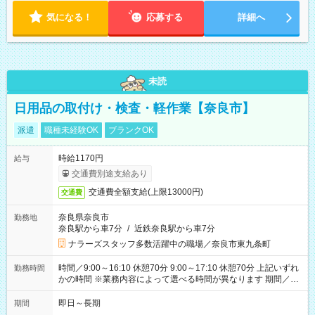
変動 ※曜日固定（毎週同じ曜日勤務）
気になる！
応募する
詳細へ
未読
日用品の取付け・検査・軽作業【奈良市】
派遣
職種未経験OK
ブランクOK
時給1170円
給与
交通費別途支給あり
交通費全額支給(上限13000円)
交通費
奈良県奈良市
勤務地
奈良駅から車7分
/
近鉄奈良駅から車7分
ナラーズスタッフ多数活躍中の職場／奈良市東九条町
時間／9:00～16:10 休憩70分 9:00～17:10 休憩70分 上記いずれ
勤務時間
かの時間 ※業務内容によって選べる時間が異なります 期間／即
日～長期安定 スタート日は相談可能！ 勤務日／月～金の週4日
～でOK！
即日～長期
期間