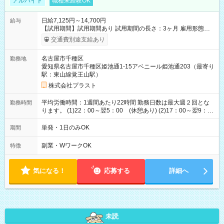
アルバイト
職種未経験OK
日給7,125円～14,700円
給与
【試用期間】試用期間あり 試用期間の長さ：3ヶ月 雇用形態、
給与は本採用時と同じです。
交通費別途支給あり
名古屋市千種区
勤務地
愛知県名古屋市千種区姫池通1-15アベニール姫池通203（最寄り
駅：東山線覚王山駅）
株式会社プラスト
平均労働時間：1週間あたり22時間 勤務日数は最大週２回とな
勤務時間
ります。 (1)22：00～翌5：00 (休憩あり) (2)17：00～翌9：
00 (休憩あり) ３６協定提出済 平均労働時間：1週間あたり22
時間 勤務日数は最大週２回となります。 (1)22：00～翌5：00
単発・1日のみOK
期間
(休憩あり) (2)17：00～翌9：00 (休憩あり) ３６協定提出済
副業・WワークOK
特徴
気になる！
応募する
詳細へ
未読