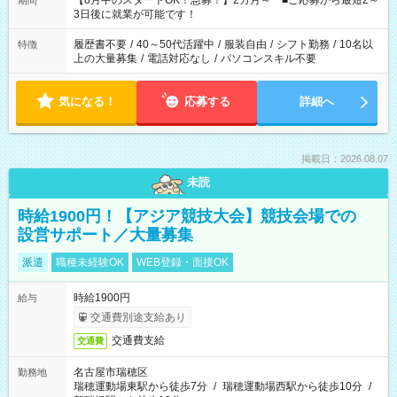
【8月中のスタートOK！急募！】2カ月～ ■ご応募から最短2～
期間
ね。 ※Wワーク希望の方へ 今ご覧のお仕事で希望する勤務時間
3日後に就業が可能です！
と、もう1つのお仕事の勤務時間。 合計で週40時間を超える場
合は応募できません。
履歴書不要
/
40～50代活躍中
/
服装自由
/
シフト勤務
/
10名以
特徴
上の大量募集
/
電話対応なし
/
パソコンスキル不要
気になる！
応募する
詳細へ
掲載日：2026.08.07
未読
時給1900円！【アジア競技大会】競技会場での
設営サポート／大量募集
派遣
職種未経験OK
WEB登録・面接OK
時給1900円
給与
交通費別途支給あり
交通費支給
交通費
名古屋市瑞穂区
勤務地
瑞穂運動場東駅から徒歩7分
/
瑞穂運動場西駅から徒歩10分
/