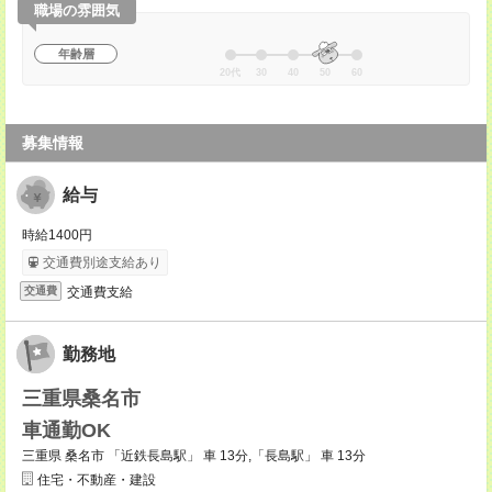
職場の雰囲気
年齢層
20代
30
40
50
60
募集情報
給与
時給1400円
交通費別途支給あり
交通費支給
交通費
勤務地
三重県桑名市
車通勤OK
三重県 桑名市 「近鉄長島駅」 車 13分,「長島駅」 車 13分
住宅・不動産・建設