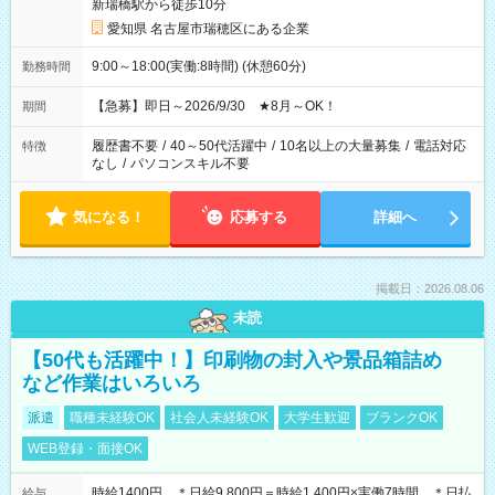
新瑞橋駅から徒歩10分
愛知県 名古屋市瑞穂区にある企業
9:00～18:00(実働:8時間) (休憩60分)
勤務時間
【急募】即日～2026/9/30 ★8月～OK！
期間
履歴書不要
/
40～50代活躍中
/
10名以上の大量募集
/
電話対応
特徴
なし
/
パソコンスキル不要
気になる！
応募する
詳細へ
掲載日：2026.08.06
未読
【50代も活躍中！】印刷物の封入や景品箱詰め
など作業はいろいろ
派遣
職種未経験OK
社会人未経験OK
大学生歓迎
ブランクOK
WEB登録・面接OK
時給1400円 ＊日給9,800円＝時給1,400円×実働7時間 ＊日払
給与