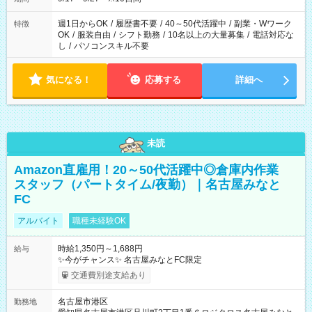
週1日からOK
/
履歴書不要
/
40～50代活躍中
/
副業・Wワーク
特徴
OK
/
服装自由
/
シフト勤務
/
10名以上の大量募集
/
電話対応な
し
/
パソコンスキル不要
気になる！
応募する
詳細へ
未読
Amazon直雇用！20～50代活躍中◎倉庫内作業
スタッフ（パートタイム/夜勤）｜名古屋みなと
FC
アルバイト
職種未経験OK
時給1,350円～1,688円
給与
✨今がチャンス✨ 名古屋みなとFC限定
交通費別途支給あり
名古屋市港区
勤務地