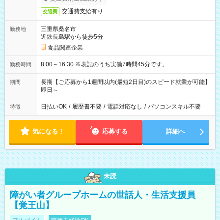
交通費支給有り
交通費
三重県桑名市
勤務地
近鉄長島駅から徒歩5分
食品関連企業
8:00～16:30 ※表記のうち実働7時間45分です。
勤務時間
長期【ご応募から1週間以内(最短2日目)のスピード就業が可能】
期間
即日～
日払いOK
/
履歴書不要
/
電話対応なし
/
パソコンスキル不要
特徴
気になる！
応募する
詳細へ
未読
障がい者グループホームの世話人・生活支援員
【覚王山】