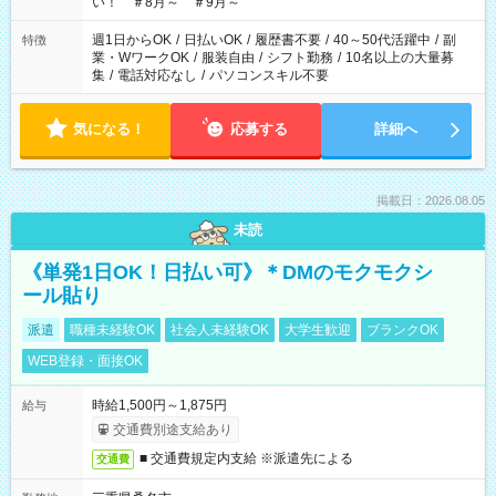
い！ ＃8月～ ＃9月～
週1日からOK
/
日払いOK
/
履歴書不要
/
40～50代活躍中
/
副
特徴
業・WワークOK
/
服装自由
/
シフト勤務
/
10名以上の大量募
集
/
電話対応なし
/
パソコンスキル不要
気になる！
応募する
詳細へ
掲載日：2026.08.05
未読
《単発1日OK！日払い可》＊DMのモクモクシ
ール貼り
派遣
職種未経験OK
社会人未経験OK
大学生歓迎
ブランクOK
WEB登録・面接OK
時給1,500円～1,875円
給与
交通費別途支給あり
■ 交通費規定内支給 ※派遣先による
交通費