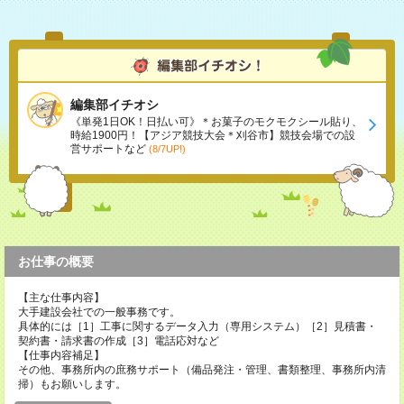
編集部イチオシ
《単発1日OK！日払い可》＊お菓子のモクモクシール貼り、
時給1900円！【アジア競技大会＊刈谷市】競技会場での設
営サポートなど
(8/7UP!)
お仕事の概要
【主な仕事内容】
大手建設会社での一般事務です。
具体的には［1］工事に関するデータ入力（専用システム）［2］見積書・
契約書・請求書の作成［3］電話応対など
【仕事内容補足】
その他、事務所内の庶務サポート（備品発注・管理、書類整理、事務所内清
掃）もお願いします。