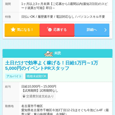
1ヶ月以上3ヶ月未満【ご応募から1週間以内(最短2日目)のスピ
期間
ード就業が可能】即日～
日払いOK
/
履歴書不要
/
電話対応なし
/
パソコンスキル不要
特徴
気になる！
応募する
詳細へ
未読
土日だけで効率よく稼げる！日給1万円～1万
5,000円のイベントPRスタッフ
アルバイト
職種未経験OK
日給10,000円～15,000円
給与
【試用期間】試用期間なし
交通費別途支給あり
名古屋市千種区
勤務地
愛知県名古屋市千種区今池3丁目12-21ほそぐち今池ビル4F（最
寄り駅：東山線/桜通線 今池駅）