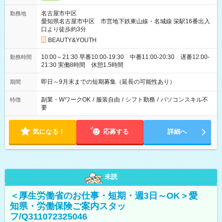
名古屋市中区
勤務地
愛知県名古屋市中区 市営地下鉄東山線・名城線 栄駅16番出入
口より徒歩約3分
BEAUTY&YOUTH
10:00～21:30 早番10:00-19:30 中番11:00-20:30 遅番12:00-
勤務時間
21:30 実働8時間 休憩1.5時間
即日～9月末までの短期募集（延長の可能性あり）
期間
副業・WワークOK
/
服装自由
/
シフト勤務
/
パソコンスキル不
特徴
要
気になる！
応募する
詳細へ
未読
＜厚生労働省のお仕事・短期・週3日～OK＞愛
知県・労働保険ご案内スタッ
フ/Q311072325046