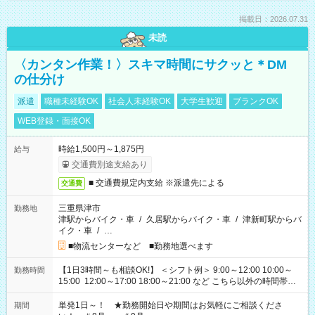
掲載日：2026.07.31
未読
〈カンタン作業！〉スキマ時間にサクッと＊DM
の仕分け
派遣
職種未経験OK
社会人未経験OK
大学生歓迎
ブランクOK
WEB登録・面接OK
時給1,500円～1,875円
給与
交通費別途支給あり
■ 交通費規定内支給 ※派遣先による
交通費
三重県津市
勤務地
津駅からバイク・車
/
久居駅からバイク・車
/
津新町駅からバ
イク・車
/
…
■物流センターなど ■勤務地選べます
【1日3時間～も相談OK!】 ＜シフト例＞ 9:00～12:00 10:00～
勤務時間
15:00 12:00～17:00 18:00～21:00 など こちら以外の時間帯も
お気軽にご相談ください！
単発1日～！ ★勤務開始日や期間はお気軽にご相談くださ
期間