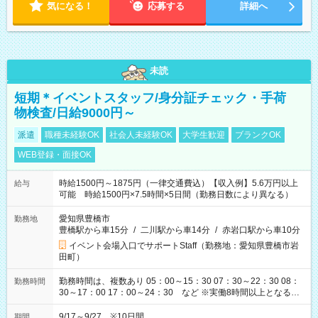
気になる！
応募する
詳細へ
未読
短期＊イベントスタッフ/身分証チェック・手荷
物検査/日給9000円～
派遣
職種未経験OK
社会人未経験OK
大学生歓迎
ブランクOK
WEB登録・面接OK
時給1500円～1875円（一律交通費込）【収入例】5.6万円以上
給与
可能 時給1500円×7.5時間×5日間（勤務日数により異なる）
愛知県豊橋市
勤務地
豊橋駅から車15分
/
二川駅から車14分
/
赤岩口駅から車10分
イベント会場入口でサポートStaff（勤務地：愛知県豊橋市岩
田町）
勤務時間は、複数あり 05：00～15：30 07：30～22：30 08：
勤務時間
30～17：00 17：00～24：30 など ※実働8時間以上となる勤
務もあります。 【休憩】60分+他休憩あり 交替で取得します。
安全面に配慮しこまめな休憩があります。
9/17～9/27 ※10日間
期間