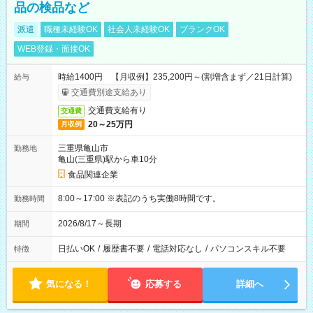
品の検品など
派遣
職種未経験OK
社会人未経験OK
ブランクOK
WEB登録・面接OK
時給1400円 【月収例】235,200円～(割増含まず／21日計算)
給与
交通費別途支給あり
交通費支給有り
交通費
20～25万円
月収例
三重県亀山市
勤務地
亀山(三重県)駅から車10分
食品関連企業
8:00～17:00 ※表記のうち実働8時間です。
勤務時間
2026/8/17～長期
期間
日払いOK
/
履歴書不要
/
電話対応なし
/
パソコンスキル不要
特徴
気になる！
応募する
詳細へ