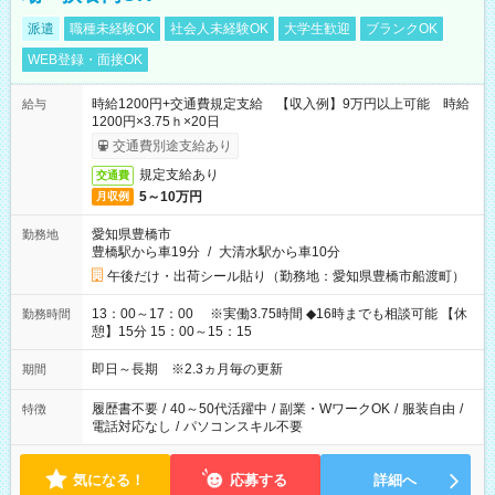
派遣
職種未経験OK
社会人未経験OK
大学生歓迎
ブランクOK
WEB登録・面接OK
時給1200円+交通費規定支給 【収入例】9万円以上可能 時給
給与
1200円×3.75ｈ×20日
交通費別途支給あり
規定支給あり
交通費
5～10万円
月収例
愛知県豊橋市
勤務地
豊橋駅から車19分
/
大清水駅から車10分
午後だけ・出荷シール貼り（勤務地：愛知県豊橋市船渡町）
13：00～17：00 ※実働3.75時間 ◆16時までも相談可能 【休
勤務時間
憩】15分 15：00～15：15
即日～長期 ※2.3ヵ月毎の更新
期間
履歴書不要
/
40～50代活躍中
/
副業・WワークOK
/
服装自由
/
特徴
電話対応なし
/
パソコンスキル不要
気になる！
応募する
詳細へ