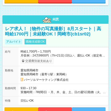
未読
レア求人！［物件の写真撮影］8月スタート｜高
時給1700円｜未経験OK！岡崎市(cb1sr02)
アルバイト
職種未経験OK
時給1,700円～1,700円
給与
月収例：24万9900円（7h×21日) 日払い、週払いOK（規定有
り） 【試用期間】試用期間なし
交通費別途支給あり
愛知県岡崎市
勤務地
愛知県岡崎市（最寄り駅：東岡崎）
パーソルマーケティング株式会社
930～17:30
勤務時間
実働時間：7時間/日 ・月、木、金、土、日の週5日勤務（火、水
は固定休です／夏季、年末年始等、長期休暇有り！） ・ワンシ
フト！ 残業ほぼナシ（0～5h/月）
日払いOK
特徴