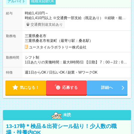
アルバイト
職種未経験OK
時給1,410円～
給与
時給1,410円以上 ※交通費一部支給（既定あり） ※経験・能力を
考慮して決定します 【収入例】 週1回勤務の場合：1,410円×8時
交通費別途支給あり
間×4回=4万5,120円 週3回勤務の場合：1,410円×8時間×12回
=13万5,360円 週5回勤務の場合：1,410円×8時間×20回=22万
三重県桑名市
勤務地
5,600円 【試用期間】試用期間あり 試用期間の長さ：2ヶ月
三重県桑名市有楽町（最寄り駅：桑名駅）
※ 雇用形態と給与に、本採用時と異なる部分があります。 雇用
形態：本採用時と同じです。 給与：時給 1,090円以上
ユースタイルラボラトリー株式会社
シフト制
勤務時間
1日あたりの実働時間：最大8時間/日 【日勤】 7：00～22：00
の間で8時間勤務（休憩時間は法定通り） ※週1日～OK ／ 夜勤
なし ＊＊ 勤務時間例 ＊＊ ■8時から17時 ■9時から18時 ■10
週1日からOK / 日払いOK / 副業・WワークOK
特徴
時から19時 ■12時から21時 など ※訪問先により変動 ※曜日固
定（毎週同じ曜日勤務）
気になる！
応募する
詳細へ
未読
13-17時＊検品＆出荷シール貼り！少人数の職
場・扶養内OK