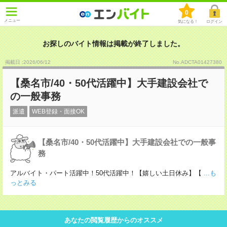
0
メニュー
気になる！
ログイン
お探しのバイト情報は掲載が終了しました。
掲載日 :2026
/
06
/
12
No.ADCTA01427380
【桑名市/40・50代活躍中】大手建設会社で
の一般事務
派遣
WEB登録・面接OK
【桑名市/40・50代活躍中】大手建設会社での一般事
務
アルバイト・パート活躍中！50代活躍中！【嬉しい土日休み】【
...も
っとみる
あなたの閲覧履歴からのオススメ