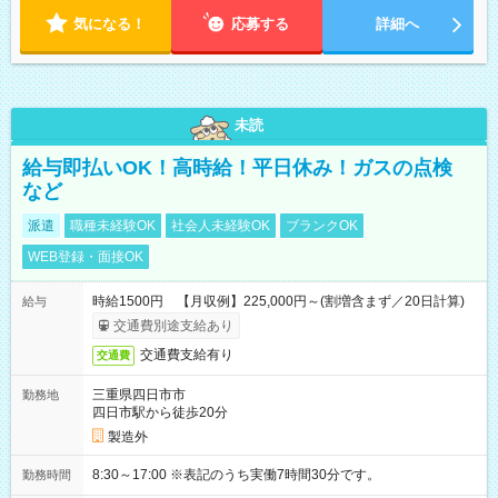
気になる！
応募する
詳細へ
未読
給与即払いOK！高時給！平日休み！ガスの点検
など
派遣
職種未経験OK
社会人未経験OK
ブランクOK
WEB登録・面接OK
時給1500円 【月収例】225,000円～(割増含まず／20日計算)
給与
交通費別途支給あり
交通費支給有り
交通費
三重県四日市市
勤務地
四日市駅から徒歩20分
製造外
8:30～17:00 ※表記のうち実働7時間30分です。
勤務時間