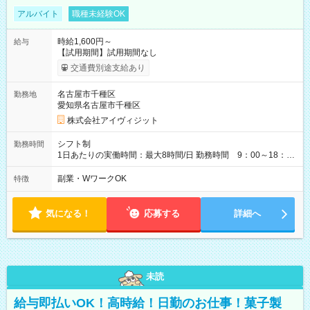
アルバイト
職種未経験OK
時給1,600円～
給与
【試用期間】試用期間なし
交通費別途支給あり
名古屋市千種区
勤務地
愛知県名古屋市千種区
株式会社アイヴィジット
シフト制
勤務時間
1日あたりの実働時間：最大8時間/日 勤務時間 9：00～18：
00(実働8h、休憩1h) 土日祝含む週3日～OK、シフト制 ※もちろ
ん週5日勤務もOK♪ 勤務期間：2026年8月12日～9月9日※リスト
副業・WワークOK
特徴
全件完了で業務終了
気になる！
応募する
詳細へ
未読
給与即払いOK！高時給！日勤のお仕事！菓子製