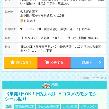
い・週払い（速払システム）制度あり
名古屋市西区
勤務地
上小田井駅から無料送迎バス10分
印刷会社
9：00～17：00（実働7時間、休憩60分） ＊日勤のみ
勤務時間
1日単発OK！ ※急募 ＊8月～、9月～など開始日相談OK
期間
日払いOK
/
履歴書不要
/
40～50代活躍中
/
10名以上の大量募
特徴
集
/
パソコンスキル不要
気になる！
応募する
詳細へ
掲載日：2026.08.06
未読
《単発1日OK！日払い可》＊コスメのモクモク
シール貼り
派遣
職種未経験OK
社会人未経験OK
大学生歓迎
ブランクOK