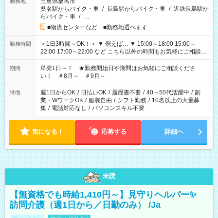
三重県桑名市
勤務地
桑名駅からバイク・車
/
長島駅からバイク・車
/
近鉄長島駅か
らバイク・車
/
…
■物流センターなど ■勤務地選べます
＜1日3時間～OK！＞ ▼ 例えば… ▼ 15:00～18:00 15:00～
勤務時間
22:00 17:00～22:00 など こちら以外の時間もお気軽にご相談く
ださい！
単発1日～！ ★勤務開始日や期間はお気軽にご相談くださ
期間
い！ ＃8月～ ＃9月～
週1日からOK
/
日払いOK
/
履歴書不要
/
40～50代活躍中
/
副
特徴
業・WワークOK
/
服装自由
/
シフト勤務
/
10名以上の大量募
集
/
電話対応なし
/
パソコンスキル不要
気になる！
応募する
詳細へ
未読
【無資格でも時給1,410円～】見守りヘルパー✨
訪問介護（週1日から／日勤のみ） /Ja