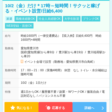
10/2（金）だけ＊17時～短時間！サクッと稼げ
る・イベント設営/日給6,400
派遣
職種未経験OK
社会人未経験OK
大学生歓迎
ブランクOK
WEB登録・面接OK
時給1600円（一律交通費込）【収入例】日給6,400円 時給
給与
1600円×4時間
愛知県豊川市
勤務地
国府(愛知県)駅から車9分
/
豊川駅から車19分
/
豊川稲荷駅か
ら車20
イベント会場で設営（勤務地：愛知県豊川市白鳥町）
17：00～21：00（実働4時間） 休憩 なし トイレ・水分補給は
勤務時間
随時可能
10/2（金）1日だけ
期間
週1日からOK
/
履歴書不要
/
副業・WワークOK
/
服装自由
/
電
特徴
話対応なし
/
パソコンスキル不要
気になる！
応募する
詳細へ