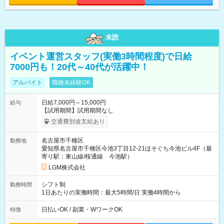
未読
イベント運営スタッフ(実働3時間程度)で日給
7000円も！20代～40代が活躍中！
アルバイト
職種未経験OK
日給7,000円～15,000円
給与
【試用期間】試用期間なし
交通費別途支給あり
名古屋市千種区
勤務地
愛知県名古屋市千種区今池3丁目12-21ほそぐち今池ビル4F（最
寄り駅：東山線/桜通線 今池駅）
LGM株式会社
シフト制
勤務時間
1日あたりの実働時間：最大5時間/日 実働4時間から
日払いOK / 副業・WワークOK
特徴