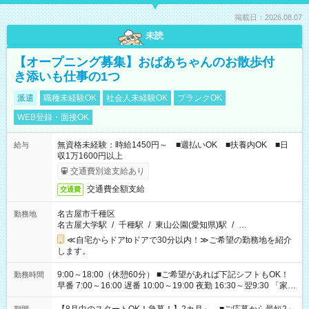
掲載日：2026.08.07
未読
【オープニング募集】おばあちゃんのお散歩付
き添いも仕事の1つ
派遣
職種未経験OK
社会人未経験OK
ブランクOK
WEB登録・面接OK
無資格未経験：時給1450円～ ■週払いOK ■扶養内OK ■日
給与
収1万1600円以上
交通費別途支給あり
交通費全額支給
交通費
名古屋市千種区
勤務地
名古屋大学駅
/
千種駅
/
東山公園(愛知県)駅
/
…
≪自宅からドアtoドアで30分以内！≫ご希望の勤務地を紹介
します。
9:00～18:00（休憩60分） ■ご希望があれば下記シフトもOK！
勤務時間
早番 7:00～16:00 遅番 10:00～19:00 夜勤 16:30～翌9:30 「家族
と休みを合わせたい」 「余裕を持って夕飯の準備がしたい」
「できれば残業はしたくない」 など、ご希望を教えてください