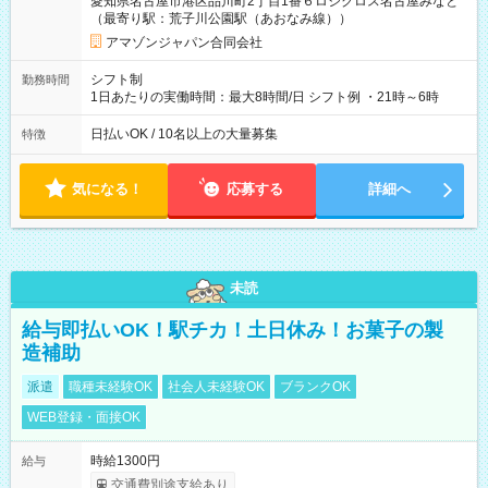
愛知県名古屋市港区品川町2丁目1番６ロジクロス名古屋みなと
（最寄り駅：荒子川公園駅（あおなみ線））
アマゾンジャパン合同会社
シフト制
勤務時間
1日あたりの実働時間：最大8時間/日 シフト例 ・21時～6時
日払いOK / 10名以上の大量募集
特徴
気になる！
応募する
詳細へ
未読
給与即払いOK！駅チカ！土日休み！お菓子の製
造補助
派遣
職種未経験OK
社会人未経験OK
ブランクOK
WEB登録・面接OK
時給1300円
給与
交通費別途支給あり