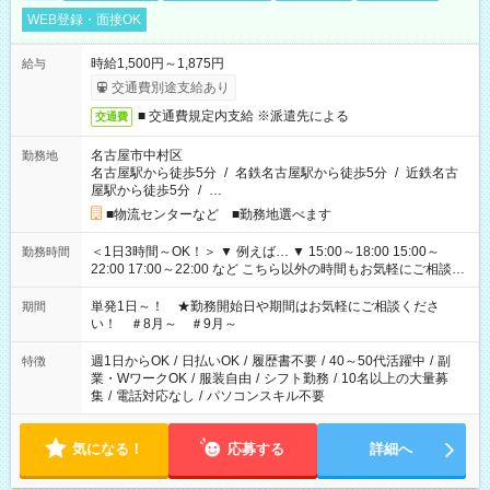
WEB登録・面接OK
時給1,500円～1,875円
給与
交通費別途支給あり
■ 交通費規定内支給 ※派遣先による
交通費
名古屋市中村区
勤務地
名古屋駅から徒歩5分
/
名鉄名古屋駅から徒歩5分
/
近鉄名古
屋駅から徒歩5分
/
…
■物流センターなど ■勤務地選べます
＜1日3時間～OK！＞ ▼ 例えば… ▼ 15:00～18:00 15:00～
勤務時間
22:00 17:00～22:00 など こちら以外の時間もお気軽にご相談く
ださい！
単発1日～！ ★勤務開始日や期間はお気軽にご相談くださ
期間
い！ ＃8月～ ＃9月～
週1日からOK
/
日払いOK
/
履歴書不要
/
40～50代活躍中
/
副
特徴
業・WワークOK
/
服装自由
/
シフト勤務
/
10名以上の大量募
集
/
電話対応なし
/
パソコンスキル不要
気になる！
応募する
詳細へ