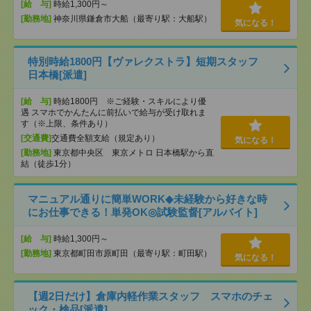
[給 与]
時給1,300円～
[勤務地]
神奈川県鎌倉市大船（最寄り駅：大船駅）
気になる！
特別時給1800円【ヴァレクストラ】短期スタッフ
日本橋[派遣]
[給 与]
時給1800円 ※ご経験・スキルにより優
遇 スマホでかんたんに前払いで給与が受け取れま
す（※上限、条件あり）
[交通費]
交通費全額支給（規定あり）
気になる！
[勤務地]
東京都中央区 東京メトロ 日本橋駅から直
結（徒歩1分）
マニュアル通りに簡単WORK◆未経験から好きな時
にお仕事できる！単発OK◎試験監督[アルバイト]
[給 与]
時給1,300円～
[勤務地]
東京都町田市原町田（最寄り駅：町田駅）
気になる！
【週2日だけ】倉庫内軽作業スタッフ スマホのチェ
ック・検品[派遣]