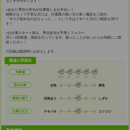
などをお任せします！
○あなた専任の担当が仕事探しをお手伝い！
経験がなくて不安な方には、介護度の低い方が多い施設をご紹介。
「今スグ始めるのはちょっと…」という方はスタート日のご相談もOKで
す！
○お仕事スタート後も、専任担当が手厚くフォロー。
月1～2回程度、面談を行っています。困ったことがあったらお気軽にご相
談ください！
※詳細は面談時にお伝えします。
職場の雰囲気
年齢層
20代
30
40
50
60
男女比率
女性
男性
職場の様子
活気あり
しずか
仕事の仕方
テキパキ
コツコツ