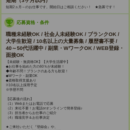
短期（3ヶ月以内）
短期2ヵ月～のお仕事です。開始日はご相談ください！ ★急募です！
応募資格・条件
職種未経験OK / 社会人未経験OK / ブランクOK /
大学生歓迎 / 10名以上の大量募集 / 履歴書不要 /
40～50代活躍中 / 副業・WワークOK / WEB登録・
面接OK
【未経験・無資格OK】【大学生活躍中】
◆お仕事を始めた方の60％が未経験！
◆年齢不問！ブランクのある方も歓迎！
◆Wワーク・副業OK
◆資格取得支援あり
※10名以上採用予定
※学歴不問
【応募後の流れ】
（1）Webまたはお電話で応募
（2）来社不要！お電話orオンラインで簡単登録♪
（3）担当者からお仕事のご紹介
（4）職場見学＆お仕事決定
★ご来社いただく『登録会』や、