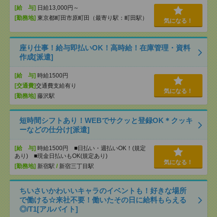
[給 与]
日給13,000円～
[勤務地]
東京都町田市原町田（最寄り駅：町田駅）
気になる！
座り仕事！給与即払いOK！高時給！在庫管理・資料
作成[派遣]
[給 与]
時給1500円
[交通費]
交通費支給有り
気になる！
[勤務地]
藤沢駅
短時間シフトあり！WEBでサクッと登録OK＊クッキ
ーなどの仕分け[派遣]
[給 与]
時給1500円 ■日払い・週払いOK！(規定
あり) ■現金日払いもOK(規定あり)
気になる！
[勤務地]
新宿駅
/
新宿三丁目駅
ちいさいかわいいキャラのイベントも！好きな場所
で働ける☆来社不要！働いたその日に給料もらえる
◎/T1[アルバイト]