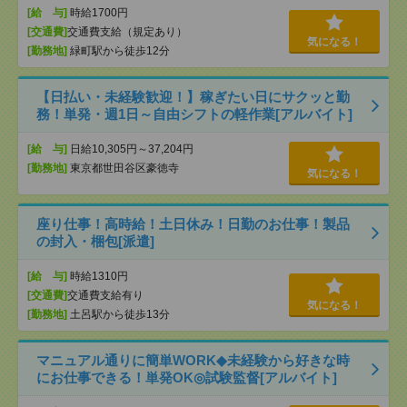
[給 与]
時給1700円
[交通費]
交通費支給（規定あり）
気になる！
[勤務地]
緑町駅から徒歩12分
【日払い・未経験歓迎！】稼ぎたい日にサクッと勤
務！単発・週1日～自由シフトの軽作業[アルバイト]
[給 与]
日給10,305円～37,204円
[勤務地]
東京都世田谷区豪徳寺
気になる！
座り仕事！高時給！土日休み！日勤のお仕事！製品
の封入・梱包[派遣]
[給 与]
時給1310円
[交通費]
交通費支給有り
気になる！
[勤務地]
土呂駅から徒歩13分
マニュアル通りに簡単WORK◆未経験から好きな時
にお仕事できる！単発OK◎試験監督[アルバイト]