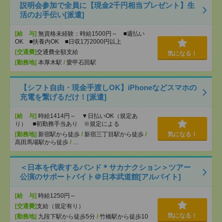
説明会参加で全員に【現金2千円相当プレゼント】生
活のお手伝い[派遣]
[給 与]
無資格未経験：時給1500円～ ■週払い
OK ■扶養内OK ■日収1万2000円以上
[交通費]
交通費全額支給
気になる！
[勤務地]
本厚木駅
/
愛甲石田駅
【シフト自由・現金手渡しOK】iPhoneなどスマホの
充電を繋げるだけ！[派遣]
[給 与]
時給1414円～ ▼日払いOK（規定あ
り） ■初勤務手当あり ※規定による
[勤務地]
新宿駅から徒歩
/
新宿三丁目駅から徒歩
/
気になる！
高田馬場駅から徒歩
/
…
＜日本を代表するバンド＊サカナクション＞ツアー
公演のサポートバイト＠日本武道館[アルバイト]
[給 与]
時給1250円～
[交通費]
支給（規定有り）
気になる！
[勤務地]
九段下駅から徒歩5分
/
竹橋駅から徒歩10