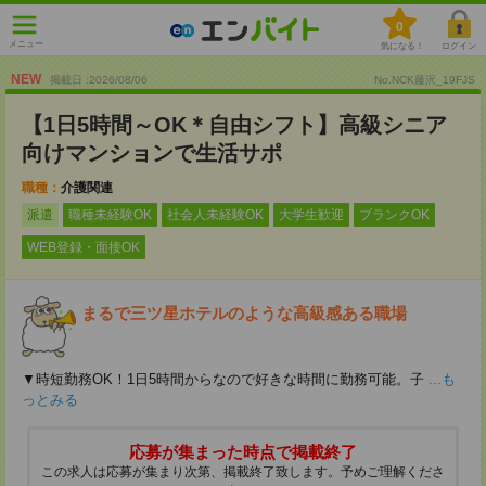
0
メニュー
気になる！
ログイン
NEW
掲載日 :2026
/
08
/
06
No.NCK藤沢_19FJS
【1日5時間～OK＊自由シフト】高級シニア
向けマンションで生活サポ
職種：
介護関連
派遣
職種未経験OK
社会人未経験OK
大学生歓迎
ブランクOK
WEB登録・面接OK
まるで三ツ星ホテルのような高級感ある職場
▼時短勤務OK！1日5時間からなので好きな時間に勤務可能。子
...も
っとみる
応募が集まった時点で掲載終了
この求人は応募が集まり次第、掲載終了致します。予めご理解くださ