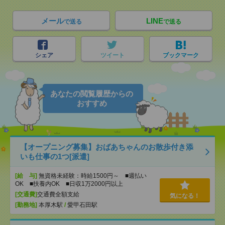
メール
LINE
で送る
で送る
シェア
ツイート
ブックマーク
あなたの閲覧履歴からの
おすすめ
【オープニング募集】おばあちゃんのお散歩付き添
いも仕事の1つ[派遣]
[給 与]
無資格未経験：時給1500円～ ■週払い
OK ■扶養内OK ■日収1万2000円以上
[交通費]
交通費全額支給
気になる！
[勤務地]
本厚木駅
/
愛甲石田駅