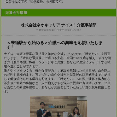
ご自宅近くでの『出張登録』も可能です。
派遣会社情報
株式会社ネオキャリア ナイス！介護事業部
労働者派遣事業許可番号:派13-070366
＜未経験から始める＞介護への興味を応援いたしま
す！
ナイス！介護は豊富な選択肢と確かな交渉力であなたの「叶えたい」を現実
にします。「豊富な選択肢」で選べる安心：全国に46支店を構え、多様な働
き方（雇用形態、職種、シフト）をご用意。あなたの生活にフィットする職
場を選ぶことができます。
働きやすさをつくる「確かな交渉力」：施設を熟知した担当者が、条件以上
の相性を見極めます。言いづらい条件交渉から就業後の課題解決まで、納得
して働き続けられる環境を整えます。「叶えたい」への深い理解：体力的な
不安やご家庭の事情など一人で抱えがちな悩みに親身に寄り添います。プロ
があなたの希望を整理し、あなたが見落としていた新しい選択肢を提案しま
す。