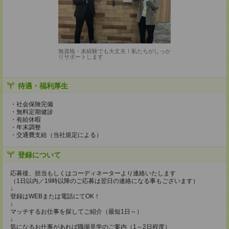
無資格・未経験でも大丈夫！私たちがしっか
りサポートします
待遇・福利厚生
・社会保険完備
・無料定期健診
・有給休暇
・年末調整
・交通費支給（当社規定による）
登録について
応募後、担当もしくはコーディネーターより連絡いたします
（1日以内／19時以降のご応募は翌日の連絡になる事もございます）
↓
登録はWEBまたは電話にてOK！
↓
マッチするお仕事を探してご紹介（最短1日～）
↓
気になるお仕事があれば職場見学のご案内（1～2日程度）