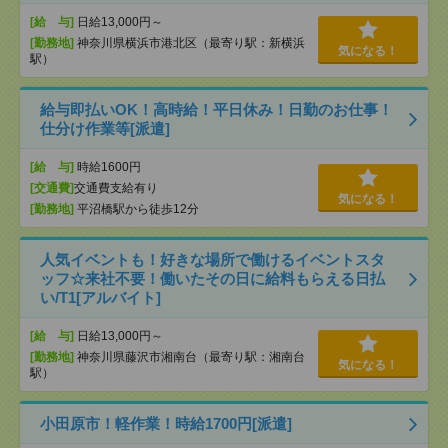
[給 与]
日給13,000円～
[勤務地]
神奈川県横浜市港北区（最寄り駅：新横浜
気になる！
駅）
給与即払いOK！高時給！平日休み！日勤のお仕事！
仕分け作業等[派遣]
[給 与]
時給1600円
[交通費]
交通費支給有り
気になる！
[勤務地]
平沼橋駅から徒歩12分
人気イベントも！好きな場所で働けるイベントスタ
ッフ☆来社不要！働いたその日に給料もらえる日払
い/T1[アルバイト]
[給 与]
日給13,000円～
[勤務地]
神奈川県藤沢市湘南台（最寄り駅：湘南台
気になる！
駅）
小田原市！軽作業！時給1700円[派遣]