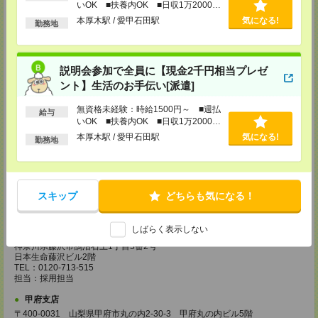
いOK ■扶養内OK ■日収1万2000円
TEL：0120-713-515
以上
担当：採用担当
本厚木駅 / 愛甲石田駅
気になる!
勤務地
町田支店
〒194-0022 東京都町田市森野1-33-11 町田森野ビル1階
TEL：0120-713-515
説明会参加で全員に【現金2千円相当プレゼ
担当：採用担当
ント】生活のお手伝い[派遣]
越谷支店
無資格未経験：時給1500円～ ■週払
〒343-0816
給与
いOK ■扶養内OK ■日収1万2000円
埼玉県越谷市弥生町1-4 越谷弥生ビル3階
TEL：0120-713-515
以上
本厚木駅 / 愛甲石田駅
気になる!
勤務地
担当：採用担当
厚木支店
神奈川県厚木市旭町1-2-1 日本生命本厚木ビル7階
TEL：0120-713-515
スキップ
どちらも気になる！
担当：採用担当
藤沢支店
しばらく表示しない
〒251-0025
神奈川県藤沢市鵠沼石上1丁目5番2号
日本生命藤沢ビル2階
TEL：0120-713-515
担当：採用担当
甲府支店
〒400-0031 山梨県甲府市丸の内2-30-3 甲府丸の内ビル5階