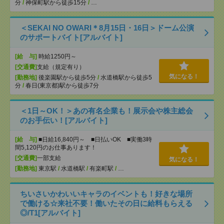
分
/
神保町駅から徒歩15分
/
…
＜SEKAI NO OWARI＊8月15日・16日＞ドーム公演
のサポートバイト[アルバイト]
[給 与]
時給1250円～
[交通費]
支給（規定有り）
気になる！
[勤務地]
後楽園駅から徒歩5分
/
水道橋駅から徒歩5
分
/
春日(東京都)駅から徒歩7分
＜1日～OK！＞あの有名企業も！展示会や株主総会
のお手伝い！[アルバイト]
[給 与]
■日給16,840円～ ■日払いOK ■実働3時
間5,120円のお仕事あります！
[交通費]
一部支給
気になる！
[勤務地]
東京駅
/
水道橋駅
/
有楽町駅
/
…
ちいさいかわいいキャラのイベントも！好きな場所
で働ける☆来社不要！働いたその日に給料もらえる
◎/T1[アルバイト]