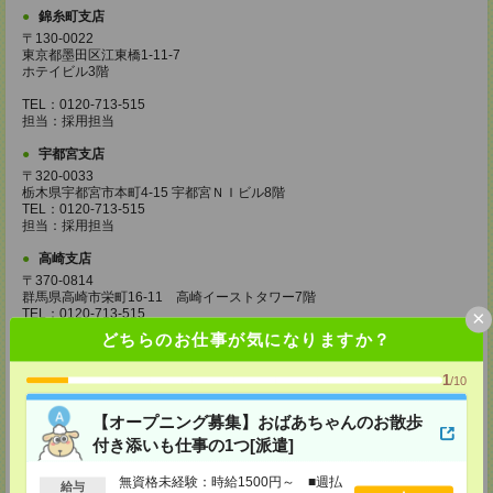
錦糸町支店
〒130-0022
東京都墨田区江東橋1-11-7
ホテイビル3階
TEL：0120-713-515
担当：採用担当
宇都宮支店
〒320-0033
栃木県宇都宮市本町4-15 宇都宮ＮＩビル8階
TEL：0120-713-515
担当：採用担当
高崎支店
〒370-0814
群馬県高崎市栄町16-11 高崎イーストタワー7階
×
TEL：0120-713-515
担当：採用担当
どちらのお仕事が気になりますか？
柏支店
1
/10
〒277-0842
千葉県柏市末広町7-3 柏第一生命ビル4階
TEL：0120-713-515
【オープニング募集】おばあちゃんのお散歩
担当：採用担当
付き添いも仕事の1つ[派遣]
八王子支店
無資格未経験：時給1500円～ ■週払
給与
東京都八王子市東町1－6 橋完ＬＫビル 3階