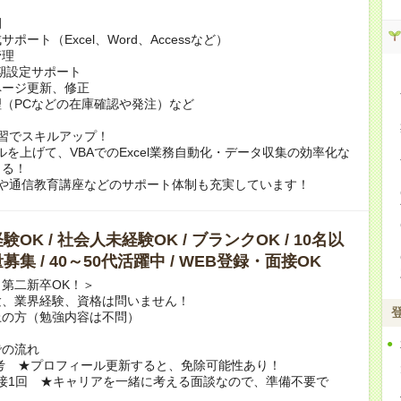
例
ポート（Excel、Word、Accessなど）
管理
期設定サポート
ページ更新、修正
（PCなどの在庫確認や発注）など
習でスキルアップ！
スキルを上げて、VBAでのExcel業務自動化・データ収集の効率化な
きる！
rningや通信教育講座などのサポート体制も充実しています！
OK / 社会人未経験OK / ブランクOK / 10名以
募集 / 40～50代活躍中 / WEB登録・面接OK
第二新卒OK！＞
験、業界経験、資格は問いません！
上の方（勉強内容は不問）
での流れ
選考 ★プロフィール更新すると、免除可能性あり！
B面接1回 ★キャリアを一緒に考える面談なので、準備不要で