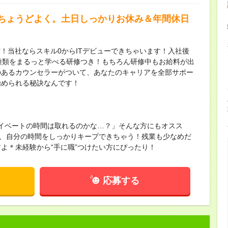
ちょうどよく。土日しっかりお休み＆年間休日
方！当社ならスキル0からITデビューできちゃいます！入社後
30種類をまるっと学べる研修つき！もちろん研修中もお給料が出
のあるカウンセラーがついて、あなたのキャリアを全部サポー
始められる秘訣なんです！
ライベートの時間は取れるのかな…？」そんな方にもオスス
で、自分の時間をしっかりキープできちゃう！残業も少なめだ
よ＊未経験から“手に職”つけたい方にぴったり！
応募する