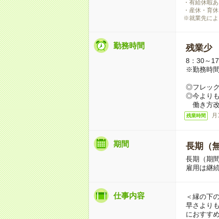
・有給休暇あ
・産休・育休
※就業先によ
勤務時間
残業少
8：30～1
※勤務時
◎フレッ
◎今より
働き方改
月
残業時間
期間
長期（
長期（期
雇用は継
仕事内容
＜縁の下
早さより
におすす