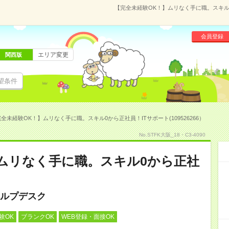
【完全未経験OK！】ムリなく手に職。スキル0か
会員登録
エリア変更
関西版
望条件
全未経験OK！】ムリなく手に職。スキル0から正社員！ITサポート(109526266）
No.STFK大阪_18・C3-4090
ムリなく手に職。スキル0から正社
ルプデスク
験OK
ブランクOK
WEB登録・面接OK