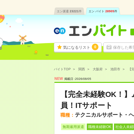
エン派遣
23221
件
エン バイト
28905
件
0
気になるリスト
保存した希
バイトTOP
関西
大阪府
池田市
【完
NEW
掲載日 :
2026
/
08
/
05
【完全未経験OK！】
員！ITサポート
テクニカルサポート・ヘ
職種：
無期雇用派遣
職種未経験OK
社会人未経