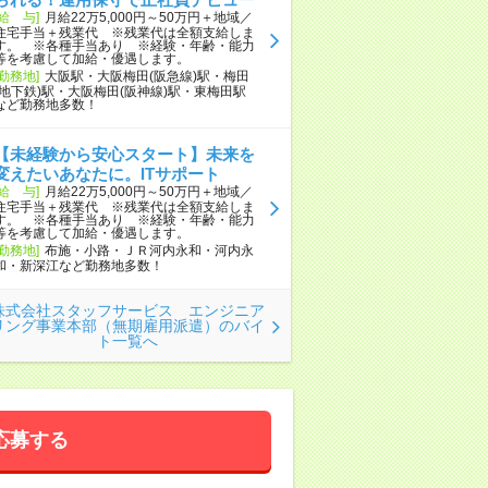
[給 与]
月給22万5,000円～50万円＋地域／
住宅手当＋残業代 ※残業代は全額支給しま
す。 ※各種手当あり ※経験・年齢・能力
等を考慮して加給・優遇します。
[勤務地]
大阪駅・大阪梅田(阪急線)駅・梅田
(地下鉄)駅・大阪梅田(阪神線)駅・東梅田駅
など勤務地多数！
【未経験から安心スタート】未来を
変えたいあなたに。ITサポート
[給 与]
月給22万5,000円～50万円＋地域／
住宅手当＋残業代 ※残業代は全額支給しま
す。 ※各種手当あり ※経験・年齢・能力
等を考慮して加給・優遇します。
[勤務地]
布施・小路・ＪＲ河内永和・河内永
和・新深江など勤務地多数！
株式会社スタッフサービス エンジニア
リング事業本部（無期雇用派遣）のバイ
ト一覧へ
応募する