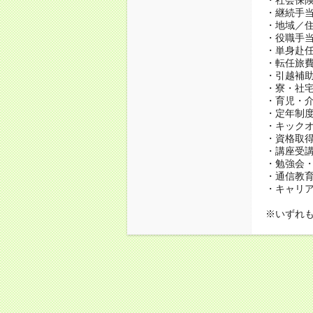
・継続手当
・地域／住
・役職手
・単身赴
・転任旅
・引越補
・寮・社宅
・育児・介
・定年制度
・キック
・資格取得
・講座受
・勉強会
・通信教育、
・キャリ
※いずれ