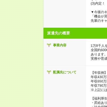
(3)内定！
▼今後のキ
「機会が
先輩のキ
派遣先の概要
事業内容
1万8千人
全国約60
あります
実務や育
配属先について
【年収例
年収430万
年収650万
年収790万
※上記に
【福利厚
・昇給あり
・社会保