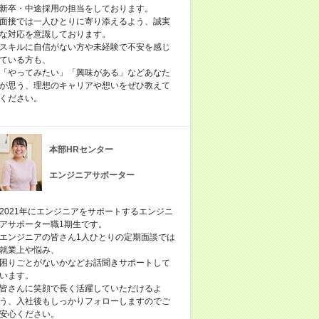
新卒・中途採用の担当をしております。
面接では一人ひとりに寄り添えるよう、誠実
な対応を意識しております。
スキルに自信がない方や未経験で不安を感じ
ている方も、
「やってみたい」「興味がある」などあなた
が思う、理想のキャリアや想いをぜひ教えて
ください。
本部HRセンター
エンジニアサポーター
2021年にエンジニアをサポートするエンジニ
アサポーター職1期生です。
エンジニアの皆さん1人ひとりの定期面談では
就業上や悩み、
困りごとがないかなどお話聞きサポートして
います。
皆さんに笑顔で長く活躍していただけるよ
う、入社後もしっかりフォローしますのでご
安心ください。