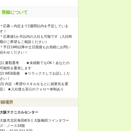
登録について
＊応募～内定まで2週間以内を予定していま
す！
＊応募後1か月以内の入社も可能です（入社時
期のご希望もご相談ください）
＊平日19時以降や土日面接もお気軽にお問い
合わせください！
(1) 書類選考 ★未経験でもOK！あなたの
可能性を重視します
(2) WEB面接 ★リラックスしてお話しくだ
さい！
(3) 内定（希望やスキルをもとに就業先を選
定） ★入社後も安心のフォロー体制あり
登録場所
大阪テクニカルセンター
大阪市北区角田町8-1 大阪梅田ツインタワー
ズ・ノース34階
TEL：0120-022-879