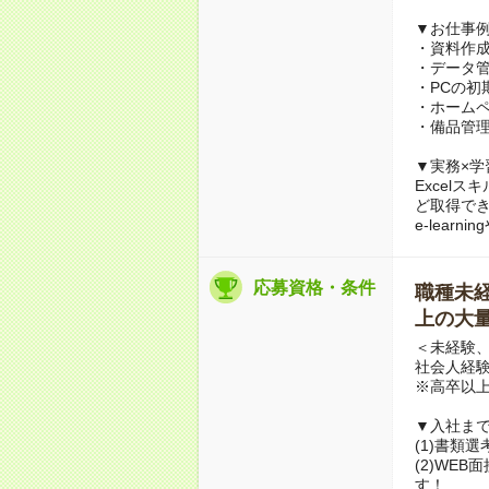
▼お仕事
・資料作成サ
・データ
・PCの初
・ホーム
・備品管理
▼実務×学
Excel
ど取得で
e-lea
応募資格・条件
職種未経験
上の大量
＜未経験、
社会人経
※高卒以
▼入社ま
(1)書類
(2)WE
す！