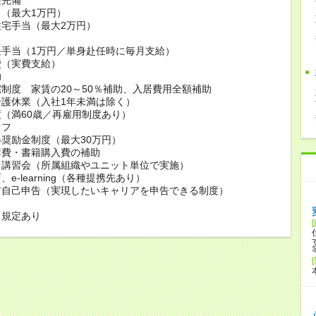
（最大1万円）
宅手当（最大2万円）
当
任手当（1万円／単身赴任時に毎月支給）
費（実費支給）
助
制度 家賃の20～50％補助、入居費用全額補助
護休業（入社1年未満は除く）
（満60歳／再雇用制度あり）
オフ
奨励金制度（最大30万円）
講費・書籍購入費の補助
・講習会（所属組織やユニット単位で実施）
e-learning（各種提携先あり）
ア自己申告（実現したいキャリアを申告できる制度）
も規定あり