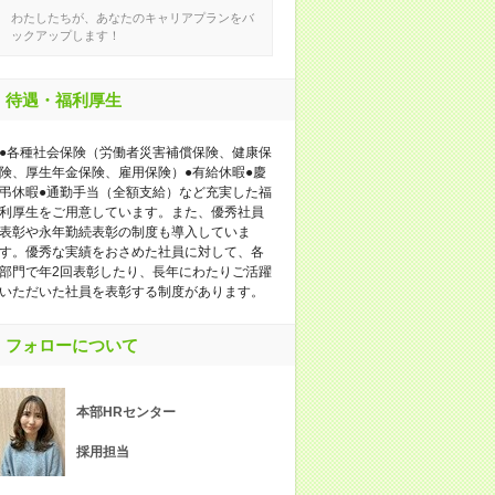
わたしたちが、あなたのキャリアプランをバ
ックアップします！
待遇・福利厚生
●各種社会保険（労働者災害補償保険、健康保
険、厚生年金保険、雇用保険）●有給休暇●慶
弔休暇●通勤手当（全額支給）など充実した福
利厚生をご用意しています。また、優秀社員
表彰や永年勤続表彰の制度も導入していま
す。優秀な実績をおさめた社員に対して、各
部門で年2回表彰したり、長年にわたりご活躍
いただいた社員を表彰する制度があります。
フォローについて
本部HRセンター
採用担当