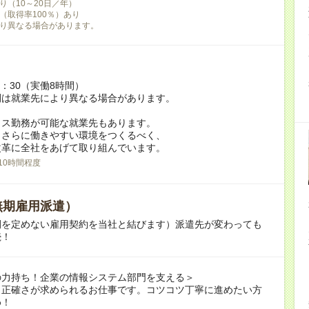
り（10～20日／年）
（取得率100％）あり
り異なる場合があります。
7：30（実働8時間）
間は就業先により異なる場合があります。
クス勤務が可能な就業先もあります。
もさらに働きやすい環境をつくるべく、
革に全社をあげて取り組んでいます。
10時間程度
無期雇用派遣）
間を定めない雇用契約を当社と結びます）派遣先が変わっても
続！
の力持ち！企業の情報システム部門を支える＞
も正確さが求められるお仕事です。コツコツ丁寧に進めたい方
め！