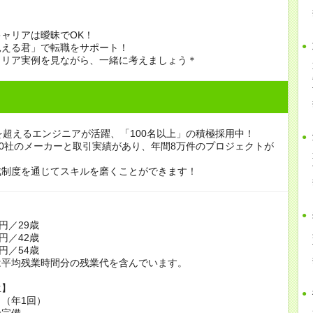
ャリアは曖昧でOK！
見える君」で転職をサポート！
ャリア実例を見ながら、一緒に考えましょう＊
を超えるエンジニアが活躍、「100名以上」の積極採用中！
00社のメーカーと取引実績があり、年間8万件のプロジェクトが
。
成制度を通じてスキルを磨くことができます！
】
円／29歳
円／42歳
円／54歳
は平均残業時間分の残業代を含んでいます。
生】
（年1回）
険完備