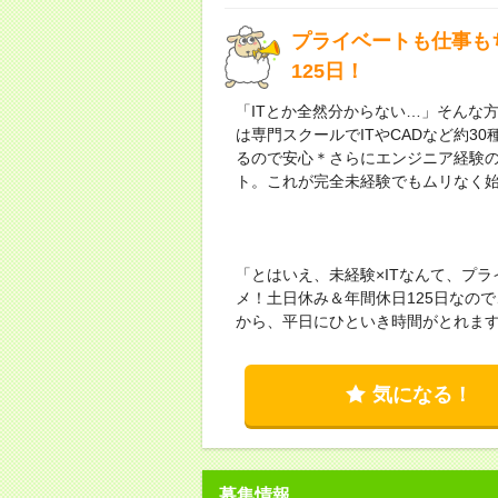
プライベートも仕事も
125日！
「ITとか全然分からない…」そんな
は専門スクールでITやCADなど約
るので安心＊さらにエンジニア経験
ト。これが完全未経験でもムリなく
「とはいえ、未経験×ITなんて、プ
メ！土日休み＆年間休日125日なの
から、平日にひといき時間がとれます
気になる！
募集情報