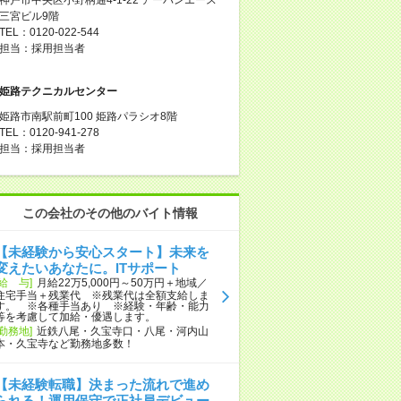
三宮ビル9階
TEL：0120-022-544
担当：採用担当者
姫路テクニカルセンター
姫路市南駅前町100 姫路パラシオ8階
TEL：0120-941-278
担当：採用担当者
この会社のその他のバイト情報
【未経験から安心スタート】未来を
変えたいあなたに。ITサポート
[給 与]
月給22万5,000円～50万円＋地域／
住宅手当＋残業代 ※残業代は全額支給しま
す。 ※各種手当あり ※経験・年齢・能力
等を考慮して加給・優遇します。
[勤務地]
近鉄八尾・久宝寺口・八尾・河内山
本・久宝寺など勤務地多数！
【未経験転職】決まった流れで進め
られる！運用保守で正社員デビュー