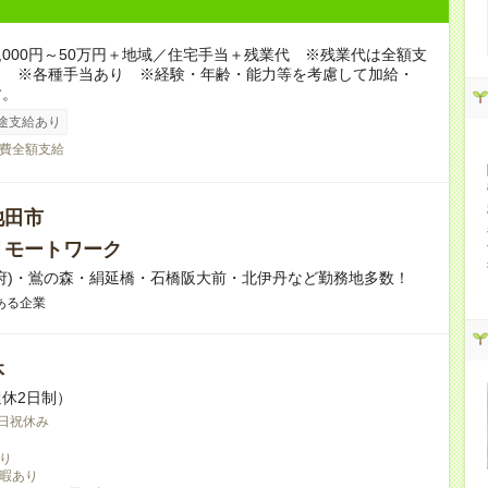
5,000円～50万円＋地域／住宅手当＋残業代 ※残業代は全額支
。 ※各種手当あり ※経験・年齢・能力等を考慮して加給・
す。
途支給あり
費全額支給
池田市
リモートワーク
府)・鴬の森・絹延橋・石橋阪大前・北伊丹など勤務地多数！
ある企業
休
休2日制）
日祝休み
り
暇あり