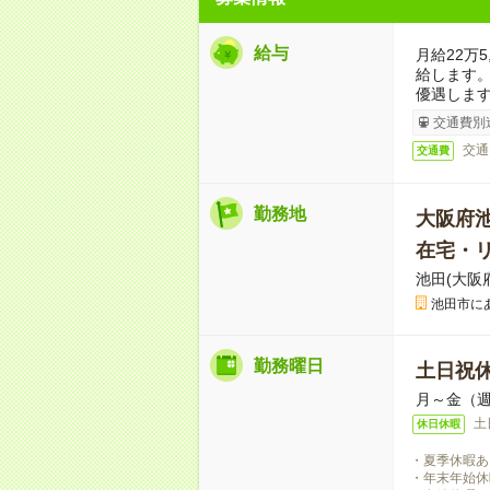
給与
月給22万
給します
優遇しま
交通費別
交通
交通費
勤務地
大阪府
在宅・
池田(大阪
池田市に
勤務曜日
土日祝
月～金（週
土
休日休暇
・夏季休暇あ
・年末年始休