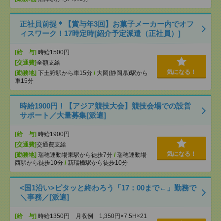
正社員前提＊【賞与年3回】お菓子メーカー内でオフ
ィスワーク！17時定時[紹介予定派遣（正社員）]
[給 与]
時給1500円
[交通費]
全額支給
気になる！
[勤務地]
下土狩駅から車15分
/
大岡(静岡県)駅から
車15分
時給1900円！【アジア競技大会】競技会場での設営
サポート／大量募集[派遣]
[給 与]
時給1900円
[交通費]
交通費支給
気になる！
[勤務地]
瑞穂運動場東駅から徒歩7分
/
瑞穂運動場
西駅から徒歩10分
/
新瑞橋駅から徒歩10分
<国1沿い>ピタッと終わろう「17：00まで←」勤務で
＼事務／[派遣]
[給 与]
時給1350円 月収例 1,350円×7.5H×21