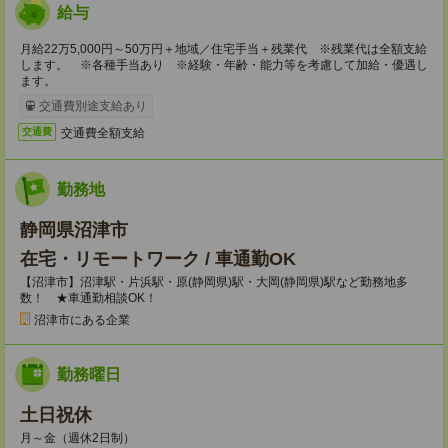
給与
月給22万5,000円～50万円＋地域／住宅手当＋残業代 ※残業代は全額支給
します。 ※各種手当あり ※経験・年齢・能力等を考慮して加給・優遇し
ます。
交通費別途支給あり
交通費全額支給
交通費
勤務地
静岡県沼津市
在宅・リモートワーク / 車通勤OK
【沼津市】沼津駅・片浜駅・原(静岡県)駅・大岡(静岡県)駅など勤務地多
数！ ★車通勤相談OK！
沼津市にある企業
勤務曜日
土日祝休
月～金（週休2日制）