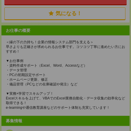
気になる！
お仕事の概要
＜縁の下の力持ち！企業の情報システム部門を支える＞
早さよりも正確さが求められるお仕事です。コツコツ丁寧に進めたい方にお
すすめ！
▼お仕事例
・資料作成サポート（Excel、Word、Accessなど）
・データ管理
・PCの初期設定サポート
・ホームページ更新、修正
・備品管理（PCなどの在庫確認や発注）など
▼実務×学習でスキルアップ！
Excelスキルを上げて、VBAでのExcel業務自動化・データ収集の効率化など
取得できる！
e-learningや通信教育講座などのサポート体制も充実しています！
募集情報