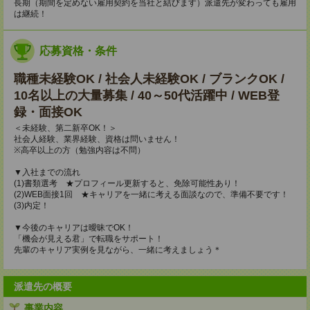
長期（期間を定めない雇用契約を当社と結びます）派遣先が変わっても雇用
は継続！
応募資格・条件
職種未経験OK / 社会人未経験OK / ブランクOK /
10名以上の大量募集 / 40～50代活躍中 / WEB登
録・面接OK
＜未経験、第二新卒OK！＞
社会人経験、業界経験、資格は問いません！
※高卒以上の方（勉強内容は不問）
▼入社までの流れ
(1)書類選考 ★プロフィール更新すると、免除可能性あり！
(2)WEB面接1回 ★キャリアを一緒に考える面談なので、準備不要です！
(3)内定！
▼今後のキャリアは曖昧でOK！
「機会が見える君」で転職をサポート！
先輩のキャリア実例を見ながら、一緒に考えましょう＊
派遣先の概要
事業内容