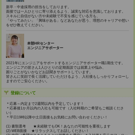
新卒・中途採用の担当をしております。
面接では一人ひとりに寄り添えるよう、誠実な対応を意識しております。
スキルに自信がない方や未経験で不安を感じている方も、
「やってみたい」「興味がある」などあなたが思う、理想のキャリアや想い
をぜひ教えてください。
本部HRセンター
エンジニアサポーター
2021年にエンジニアをサポートするエンジニアサポーター職1期生です。
エンジニアの皆さん1人ひとりの定期面談では就業上や悩み、
困りごとがないかなどお話聞きサポートしています。
皆さんに笑顔で長く活躍していただけるよう、入社後もしっかりフォローし
ますのでご安心ください。
登録について
＊応募～内定まで2週間以内を予定しています！
＊応募後1か月以内の入社も可能です（入社時期のご希望もご相談くださ
い）
＊平日19時以降や土日面接もお気軽にお問い合わせください！
(1) 書類選考 ★未経験でもOK！あなたの可能性を重視します
(2) WEB面接 ★リラックスしてお話しください！