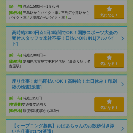
[給 与]
時給1,500円～1,875円
[勤務地]
三島駅からバイク・車
/
三島広小路駅から
気になる！
バイク・車
/
大場駅からバイク・車
/
…
高時給2000円☆1日4時間でOK！国際スポーツ大会の
受付スタッフ☆来社不要！日払いOK♪/N1[アルバイ
ト]
[給 与]
時給2,000円～
[勤務地]
愛知県名古屋市中村区名駅（最寄り駅：名
気になる！
古屋駅）
座り仕事！給与即払いOK！高時給！土日休み！印刷
紙の検査[派遣]
[給 与]
時給1350円
[交通費]
交通費支給有り
気になる！
[勤務地]
原(静岡県)駅から車6分
【オープニング募集】おばあちゃんのお散歩付き添
いも仕事の1つ[派遣]