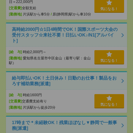
日＝222,000円
[交通費]
全額支給
気になる！
[勤務地]
片浜駅から車5分
/
原(静岡県)駅から車10分
高時給2000円☆1日4時間でOK！国際スポーツ大会の
受付スタッフ☆来社不要！日払いOK♪/N1[アルバイ
ト]
[給 与]
時給2,000円～
[勤務地]
愛知県名古屋市中区金山（最寄り駅：金山
気になる！
駅）
給与即払いOK！土日休み！日勤のお仕事！製品をお
ろす補助業務[派遣]
[給 与]
時給1600円
[交通費]
交通費支給有り
気になる！
[勤務地]
片浜駅から徒歩20分
17時まで＊未経験OK！残業ほぼなし▼静岡で一般事
務[派遣]