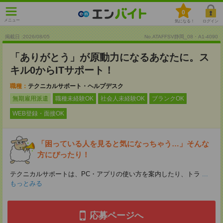
0
メニュー
気になる！
ログイン
掲載日 :2026
/
08
/
05
No.ATAFFSV静岡_08・A1-4090
「ありがとう」が原動力になるあなたに。ス
キル0からITサポート！
職種：
テクニカルサポート・ヘルプデスク
無期雇用派遣
職種未経験OK
社会人未経験OK
ブランクOK
WEB登録・面接OK
「困っている人を見ると気になっちゃう…」そんな
方にぴったり！
テクニカルサポートは、PC・アプリの使い方を案内したり、トラ
...
もっとみる
応募ページへ