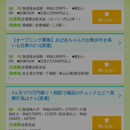
[給 与]
無資格未経験：時給1350円～ ■週払い
OK ■扶養内OK ■日収1万800円以上
[交通費]
交通費全額支給（ガソリン代もOK！）
気になる！
[勤務地]
豊橋駅
/
新豊橋駅
/
二川駅
/
…
【オープニング募集】おばあちゃんのお散歩付き添
いも仕事の1つ[派遣]
[給 与]
無資格未経験：時給1450円～ ■週払い
OK ■扶養内OK ■日収1万1600円以上
[交通費]
交通費全額支給
気になる！
[勤務地]
名古屋大学駅
/
千種駅
/
東山公園(愛知県)駅
/
…
3ヵ月で73万円稼ぐ！病院で備品のチェックなど＊医
療行為はナシ[派遣]
[給 与]
無資格の方：時給1400円～1750円 / 介護
福祉士：時給1700円～2125円 / 初任者以上：時給
1500円～1875円
[交通費]
全額支給
気になる！