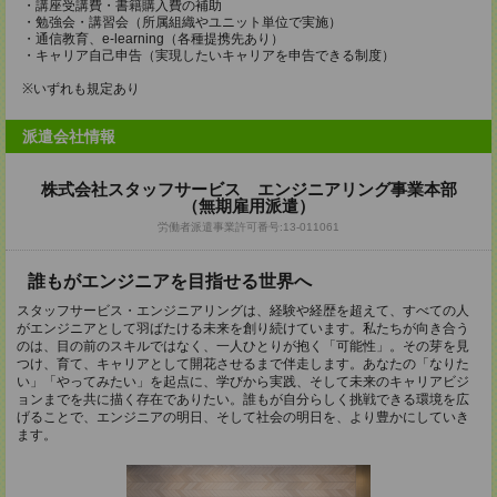
・講座受講費・書籍購入費の補助
・勉強会・講習会（所属組織やユニット単位で実施）
・通信教育、e-learning（各種提携先あり）
・キャリア自己申告（実現したいキャリアを申告できる制度）
※いずれも規定あり
派遣会社情報
株式会社スタッフサービス エンジニアリング事業本部
（無期雇用派遣）
労働者派遣事業許可番号:13-011061
誰もがエンジニアを目指せる世界へ
スタッフサービス・エンジニアリングは、経験や経歴を超えて、すべての人
がエンジニアとして羽ばたける未来を創り続けています。私たちが向き合う
のは、目の前のスキルではなく、一人ひとりが抱く「可能性」。その芽を見
つけ、育て、キャリアとして開花させるまで伴走します。あなたの「なりた
い」「やってみたい」を起点に、学びから実践、そして未来のキャリアビジ
ョンまでを共に描く存在でありたい。誰もが自分らしく挑戦できる環境を広
げることで、エンジニアの明日、そして社会の明日を、より豊かにしていき
ます。