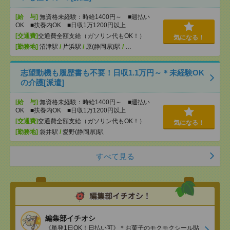
[給 与]
無資格未経験：時給1400円～ ■週払い
OK ■扶養内OK ■日収1万1200円以上
[交通費]
交通費全額支給（ガソリン代もOK！）
気になる！
[勤務地]
沼津駅
/
片浜駅
/
原(静岡県)駅
/
…
志望動機も履歴書も不要！日収1.1万円～＊未経験OK
の介護[派遣]
[給 与]
無資格未経験：時給1400円～ ■週払い
OK ■扶養内OK ■日収1万1200円以上
[交通費]
交通費全額支給（ガソリン代もOK！）
気になる！
[勤務地]
袋井駅
/
愛野(静岡県)駅
すべて見る
編集部イチオシ
《単発1日OK！日払い可》＊お菓子のモクモクシール貼