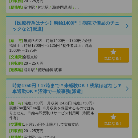
[月収例]
20～25万円
[勤務地]
沼津駅
/
片浜駅
/
原(静岡県)駅
/
…
【医療行為はナシ】時給1400円！病院で備品のチェ
ックなど[派遣]
[給 与]
無資格の方：時給1400円～1750円 / 介護
福祉士：時給1700円～2125円 / 初任者以上：時給
1500円～1875円
[交通費]
全額支給
気になる！
[月収例]
20～25万円
[勤務地]
袋井駅
/
愛野(静岡県)駅
時給1750円！17時まで＊未経験OK！残業ほぼなし▼
車通勤OK＊沼津で一般事務[派遣]
[給 与]
時給1750円 月収例 24万円 時給1750円×
実働7h×週5日×4週 ※月収例を保証するものではあ
りません。※給与即受取りサービス利用可（利用条
件有）
気になる！
[交通費]
1ヶ月3万円を上限として実費支給
[月収例]
20～25万円
[勤務地]
沼津駅からバス8分