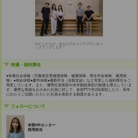
わたしたちが、あなたのキャリアプランをバ
ックアップします！
待遇・福利厚生
●各種社会保険（労働者災害補償保険、健康保険、厚生年金保険、雇用保
険）●有給休暇●慶弔休暇●通勤手当（全額支給）など充実した福利厚生をご
用意しています。また、優秀社員表彰や永年勤続表彰の制度も導入していま
す。優秀な実績をおさめた社員に対して、各部門で年2回表彰したり、長年
にわたりご活躍いただいた社員を表彰する制度があります。
フォローについて
本部HRセンター
採用担当