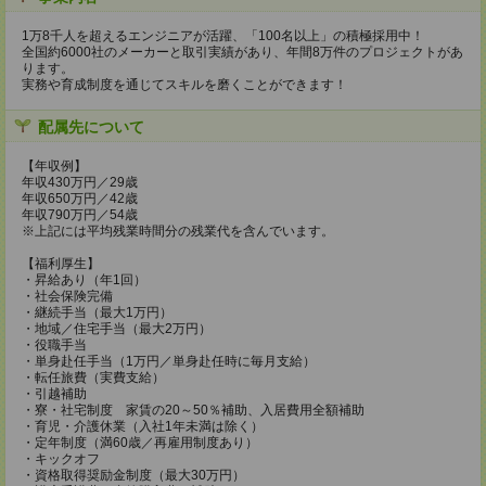
1万8千人を超えるエンジニアが活躍、「100名以上」の積極採用中！
全国約6000社のメーカーと取引実績があり、年間8万件のプロジェクトがあ
ります。
実務や育成制度を通じてスキルを磨くことができます！
配属先について
【年収例】
年収430万円／29歳
年収650万円／42歳
年収790万円／54歳
※上記には平均残業時間分の残業代を含んでいます。
【福利厚生】
・昇給あり（年1回）
・社会保険完備
・継続手当（最大1万円）
・地域／住宅手当（最大2万円）
・役職手当
・単身赴任手当（1万円／単身赴任時に毎月支給）
・転任旅費（実費支給）
・引越補助
・寮・社宅制度 家賃の20～50％補助、入居費用全額補助
・育児・介護休業（入社1年未満は除く）
・定年制度（満60歳／再雇用制度あり）
・キックオフ
・資格取得奨励金制度（最大30万円）