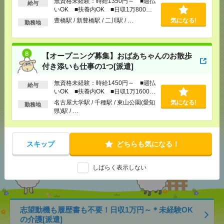
無資格未経験：時給1350円～ ■週払
給与
いOK ■扶養内OK ■日収1万800円
応募ページへ
以上
豊橋駅 / 新豊橋駅 / 二川駅 / …
気になる!
勤務地
気になる！
【オープニング募集】おばあちゃんのお散歩
付き添いも仕事の1つ[派遣]
無資格未経験：時給1450円～ ■週払
メール
LINE
で送る
で送る
給与
いOK ■扶養内OK ■日収1万1600円
以上
名古屋大学駅 / 千種駅 / 東山公園(愛知
気になる!
勤務地
県)駅 / …
シェア
ツイート
ブックマーク
スキップ
どちらも気になる！
あなたの閲覧履歴からの
おすすめ
しばらく表示しない
志望動機も履歴書も不要！日収1万円～＊未経験OK
の介護[派遣]