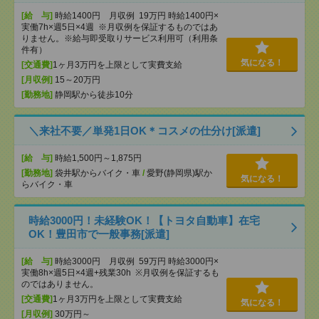
[給 与]
時給1400円 月収例 19万円 時給1400円×
実働7h×週5日×4週 ※月収例を保証するものではあ
りません。※給与即受取りサービス利用可（利用条
件有）
気になる！
[交通費]
1ヶ月3万円を上限として実費支給
[月収例]
15～20万円
[勤務地]
静岡駅から徒歩10分
＼来社不要／単発1日OK＊コスメの仕分け[派遣]
[給 与]
時給1,500円～1,875円
[勤務地]
袋井駅からバイク・車
/
愛野(静岡県)駅か
気になる！
らバイク・車
時給3000円！未経験OK！【トヨタ自動車】在宅
OK！豊田市で一般事務[派遣]
[給 与]
時給3000円 月収例 59万円 時給3000円×
実働8h×週5日×4週+残業30h ※月収例を保証するも
のではありません。
[交通費]
1ヶ月3万円を上限として実費支給
気になる！
[月収例]
30万円～