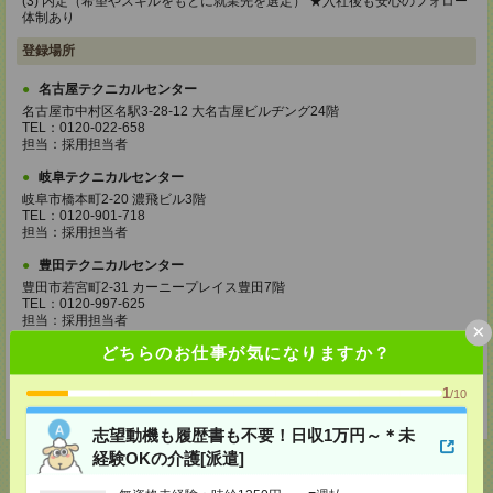
(3) 内定（希望やスキルをもとに就業先を選定） ★入社後も安心のフォロー
体制あり
登録場所
名古屋テクニカルセンター
名古屋市中村区名駅3-28-12 大名古屋ビルヂング24階
TEL：0120-022-658
担当：採用担当者
岐阜テクニカルセンター
岐阜市橋本町2-20 濃飛ビル3階
TEL：0120-901-718
担当：採用担当者
豊田テクニカルセンター
豊田市若宮町2-31 カーニープレイス豊田7階
TEL：0120-997-625
担当：採用担当者
×
どちらのお仕事が気になりますか？
三重テクニカルセンター
四日市市鵜の森1-3-23 四日市中央通りビル4階
TEL：0120-303-798
1
/10
担当：採用担当者
志望動機も履歴書も不要！日収1万円～＊未
経験OKの介護[派遣]