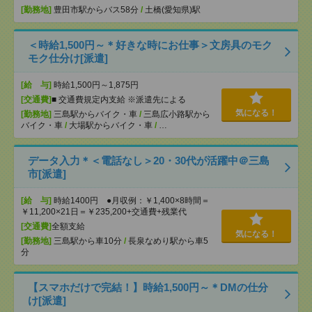
[勤務地]
豊田市駅からバス58分
/
土橋(愛知県)駅
＜時給1,500円～＊好きな時にお仕事＞文房具のモク
モク仕分け[派遣]
[給 与]
時給1,500円～1,875円
[交通費]
■ 交通費規定内支給 ※派遣先による
気になる！
[勤務地]
三島駅からバイク・車
/
三島広小路駅から
バイク・車
/
大場駅からバイク・車
/
…
データ入力＊＜電話なし＞20・30代が活躍中＠三島
市[派遣]
[給 与]
時給1400円 ●月収例：￥1,400×8時間＝
￥11,200×21日＝￥235,200+交通費+残業代
[交通費]
全額支給
気になる！
[勤務地]
三島駅から車10分
/
長泉なめり駅から車5
分
【スマホだけで完結！】時給1,500円～＊DMの仕分
け[派遣]