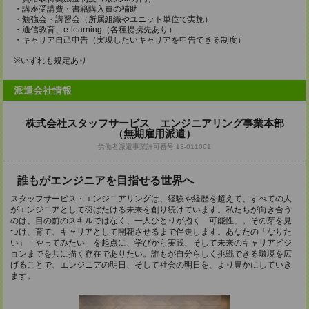
・講座受講費・書籍購入費の補助
・勉強会・講習会（所属組織やユニット単位で実施）
・通信教育、e-learning（各種提携先あり）
・キャリア自己申告（実現したいキャリアを申告できる制度）
※いずれも規定あり
派遣会社情報
株式会社スタッフサービス エンジニアリング事業本部
（無期雇用派遣）
労働者派遣事業許可番号:13-011061
誰もがエンジニアを目指せる世界へ
スタッフサービス・エンジニアリングは、経験や経歴を超えて、すべての人
がエンジニアとして羽ばたける未来を創り続けています。私たちが向き合う
のは、目の前のスキルではなく、一人ひとりが抱く「可能性」。その芽を見
つけ、育て、キャリアとして開花させるまで伴走します。あなたの「なりた
い」「やってみたい」を起点に、学びから実践、そして未来のキャリアビジ
ョンまでを共に描く存在でありたい。誰もが自分らしく挑戦できる環境を広
げることで、エンジニアの明日、そして社会の明日を、より豊かにしていき
ます。