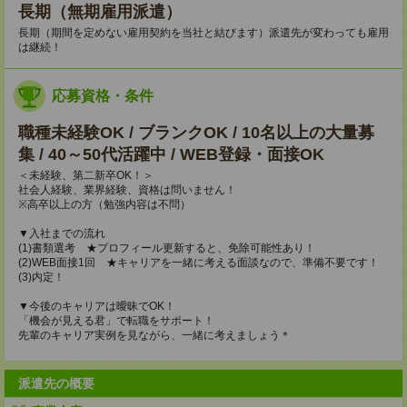
長期（無期雇用派遣）
長期（期間を定めない雇用契約を当社と結びます）派遣先が変わっても雇用
は継続！
応募資格・条件
職種未経験OK / ブランクOK / 10名以上の大量募
集 / 40～50代活躍中 / WEB登録・面接OK
＜未経験、第二新卒OK！＞
社会人経験、業界経験、資格は問いません！
※高卒以上の方（勉強内容は不問）
▼入社までの流れ
(1)書類選考 ★プロフィール更新すると、免除可能性あり！
(2)WEB面接1回 ★キャリアを一緒に考える面談なので、準備不要です！
(3)内定！
▼今後のキャリアは曖昧でOK！
「機会が見える君」で転職をサポート！
先輩のキャリア実例を見ながら、一緒に考えましょう＊
派遣先の概要