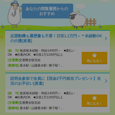
あなたの閲覧履歴からの
おすすめ
志望動機も履歴書も不要！日収1.1万円～＊未経験OK
の介護[派遣]
[給 与]
無資格未経験：時給1400円～ ■週払い
OK ■扶養内OK ■日収1万1200円以上
[交通費]
交通費全額支給
気になる！
[勤務地]
垂水駅
/
山陽垂水駅
/
舞子駅
/
…
説明会参加で全員に【現金2千円相当プレゼント】生
活のお手伝い[派遣]
[給 与]
無資格未経験：時給1400円～ ■週払い
OK ■扶養内OK ■日収1万1200円以上
[交通費]
交通費全額支給
気になる！
[勤務地]
垂水駅
/
山陽垂水駅
/
舞子駅
/
…