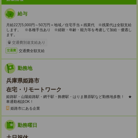
給与
月給22万5,000円～50万円＋地域／住宅手当＋残業代 ※残業代は全額支給
します。 ※各種手当あり ※経験・年齢・能力等を考慮して加給・優遇し
ます。
交通費別途支給あり
交通費全額支給
交通費
勤務地
兵庫県姫路市
在宅・リモートワーク
姫路駅・山陽姫路駅・網干駅・飾磨駅・はりま勝原駅など勤務地多数！ ★
車通勤相談OK！
姫路市にある企業
勤務曜日
土日祝休