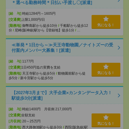
＊選べる勤務時間＊日払い手渡し〇[派遣]
[給 与]
時給1284円～1605円
[交通費]
上限1,000円/日
気になる！
[勤務地]
御幣島駅から徒歩10分
/
千船駅から徒歩12
分
/
尼崎(阪神線)駅から【登録地】徒歩1分
/
…
≪単発＊1日から～≫天王寺動物園／ナイトズーの受
付案内メンバー大募集！[派遣]
[給 与]
1177円
[交通費]
1日450円迄の実費を支給
気になる！
[勤務地]
天王寺駅から徒歩5分
/
動物園前駅から徒
歩5分
/
新今宮駅から徒歩5分
【2027年3月まで】大手企業×カンタンデータ入力！
駅徒歩3分[派遣]
[給 与]
時給1400円 月収例 217,000円
[交通費]
全額支給
[月収例]
20～25万円
気になる！
[勤務地]
西大路御池駅から徒歩3分
/
西院(阪急線)駅