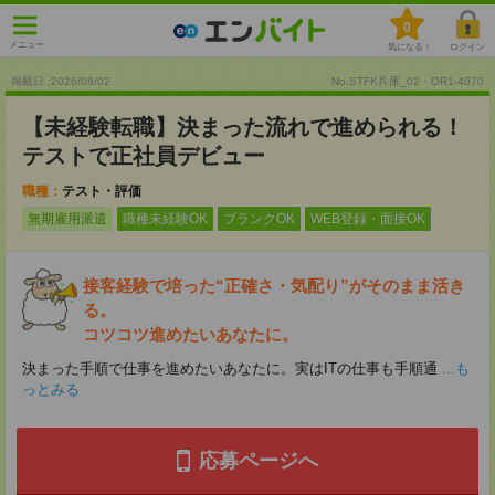
0
メニュー
気になる！
ログイン
掲載日 :2026
/
08
/
02
No.STFK兵庫_02・OR1-4070
【未経験転職】決まった流れで進められる！
テストで正社員デビュー
職種：
テスト・評価
無期雇用派遣
職種未経験OK
ブランクOK
WEB登録・面接OK
接客経験で培った“正確さ・気配り”がそのまま活き
る。
コツコツ進めたいあなたに。
決まった手順で仕事を進めたいあなたに。実はITの仕事も手順通
...も
っとみる
応募ページへ