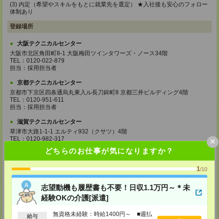
(3) 内定（希望やスキルをもとに就業先を選定） ★入社後も安心のフォロー
体制あり
登録場所
大阪テクニカルセンター
大阪市北区角田町8-1 大阪梅田ツインタワーズ・ノース34階
TEL：0120-022-879
担当：採用担当者
京都テクニカルセンター
京都市下京区四条通烏丸東入ル長刀鉾町8 京都三井ビルディング4階
TEL：0120-951-611
担当：採用担当者
滋賀テクニカルセンター
草津市大路1-1-1 エルティ932（クサツ）4階
TEL：0120-982-317
×
担当：採用担当者
どちらのお仕事が気になりますか？
奈良テクニカルセンター
1
/10
奈良市東向中町28 奈良近鉄ビル6階
TEL：0120-951-612
担当：採用担当者
志望動機も履歴書も不要！日収1.1万円～＊未
経験OKの介護[派遣]
神戸テクニカルセンター
神戸市中央区小野柄通4-1-22 アーバンエース三宮ビル9階
無資格未経験：時給1400円～ ■週払
給与
TEL：0120-022-544