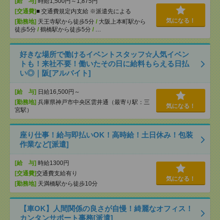
[給 与]
時給1,500円～1,875円
[交通費]
■ 交通費規定内支給 ※派遣先による
気になる！
[勤務地]
天王寺駅から徒歩5分
/
大阪上本町駅から
徒歩5分
/
鶴橋駅から徒歩5分
/
…
好きな場所で働けるイベントスタッフ☆人気イベン
トも！来社不要！働いたその日に給料もらえる日払
い◎｜阪[アルバイト]
[給 与]
日給16,500円～
[勤務地]
兵庫県神戸市中央区雲井通（最寄り駅：三
気になる！
宮駅）
座り仕事！給与即払いOK！高時給！土日休み！包装
作業など[派遣]
[給 与]
時給1300円
[交通費]
交通費支給有り
気になる！
[勤務地]
天満橋駅から徒歩10分
【車OK】人間関係の良さが自慢！綺麗なオフィス！
カンタンサポート事務[派遣]