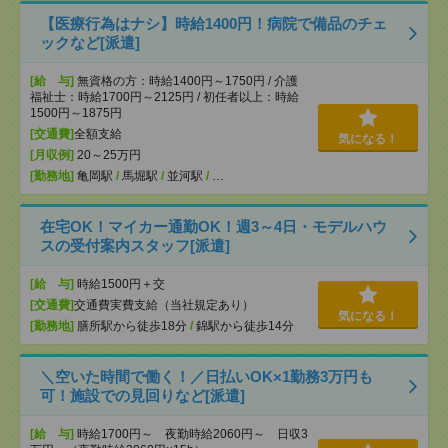
【医療行為はナシ】時給1400円！病院で備品のチェ
ックなど[派遣]
[給 与]
無資格の方：時給1400円～1750円 / 介護
福祉士：時給1700円～2125円 / 初任者以上：時給
1500円～1875円
[交通費]
全額支給
気になる！
[月収例]
20～25万円
[勤務地]
亀岡駅
/
馬堀駅
/
並河駅
/
…
在宅OK！マイカー通勤OK！週3～4日・モデルハウ
スの受付案内スタッフ[派遣]
[給 与]
時給1500円＋交
[交通費]
交通費実費支給（当社規定あり）
気になる！
[勤務地]
膳所駅から徒歩18分
/
錦駅から徒歩14分
＼空いた時間で働く！／日払いOK×1勤務3万円も
可！施設での見回りなど[派遣]
[給 与]
時給1700円～ 夜勤時給2060円～ 日収3