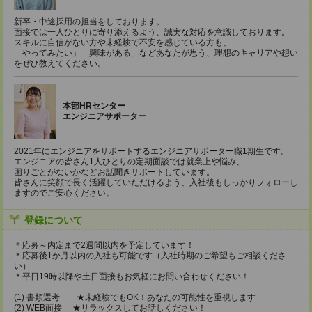
新卒・中途採用の担当をしております。
面接では一人ひとりに寄り添えるよう、誠実な対応を意識しております。
スキルに自信がない方や未経験で不安を感じている方も、
「やってみたい」「興味がある」などあなたが思う、理想のキャリアや想い
をぜひ教えてください。
本部HRセンター
エンジニアサポーター
2021年にエンジニアをサポートするエンジニアサポーター職1期生です。
エンジニアの皆さん1人ひとりの定期面談では就業上や悩み、
困りごとがないかなどお話聞きサポートしています。
皆さんに笑顔で長く活躍していただけるよう、入社後もしっかりフォローし
ますのでご安心ください。
登録について
＊応募～内定まで2週間以内を予定しています！
＊応募後1か月以内の入社も可能です（入社時期のご希望もご相談くださ
い）
＊平日19時以降や土日面接もお気軽にお問い合わせください！
(1) 書類選考 ★未経験でもOK！あなたの可能性を重視します
(2) WEB面接 ★リラックスしてお話しください！