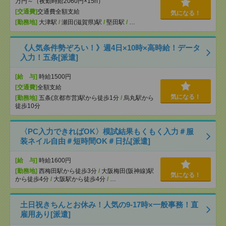
万円～（夜勤時給2060円×15h）
[交通費]
交通費全額支給
気になる！
[勤務地]
大津駅
/
瀬田(滋賀県)駅
/
堅田駅
/
…
《人気条件勢ぞろい！》週4日×10時×高時給！データ
入力！五条[派遣]
[給 与]
時給1500円
[交通費]
全額支給
気になる！
[勤務地]
五条(京都市営)駅から徒歩1分
/
烏丸駅から
徒歩10分
〈PC入力できればOK〉模試結果もくもく入力＃服
装ネイル自由＃短時間OK＃日払[派遣]
[給 与]
時給1600円
[勤務地]
西梅田駅から徒歩3分
/
大阪梅田(阪神線)駅
気になる！
から徒歩4分
/
大阪駅から徒歩4分
/
…
土日祝きちんとお休み！人気の9‐17時×一般事務！直
雇用あり[派遣]