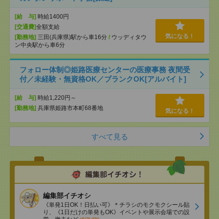
[給 与]
時給1400円
[交通費]
全額支給
気になる！
[勤務地]
三田(兵庫県)駅から車16分
/
ウッディタウ
ン中央駅から車6分
フォロー体制◎姫路医療センターの医療事務 夜間受
付／未経験・無資格OK／ブランクOK[アルバイト]
[給 与]
時給1,220円～
[勤務地]
兵庫県姫路市本町68番地
気になる！
すべて見る
編集部イチオシ
《単発1日OK！日払い可》＊チラシのモクモクシール貼
り、《1日だけの単発もOK》イベントや展示会場での設