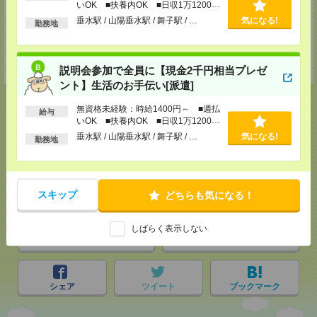
いOK ■扶養内OK ■日収1万1200円
担当：採用担当者
以上
垂水駅 / 山陽垂水駅 / 舞子駅 / …
気になる!
勤務地
姫路テクニカルセンター
姫路市南駅前町100 姫路パラシオ8階
TEL：0120-941-278
担当：採用担当者
説明会参加で全員に【現金2千円相当プレゼ
ント】生活のお手伝い[派遣]
無資格未経験：時給1400円～ ■週払
給与
いOK ■扶養内OK ■日収1万1200円
以上
垂水駅 / 山陽垂水駅 / 舞子駅 / …
気になる!
応募ページへ
勤務地
気になる！
スキップ
どちらも気になる！
しばらく表示しない
メール
LINE
で送る
で送る
シェア
ツイート
ブックマーク