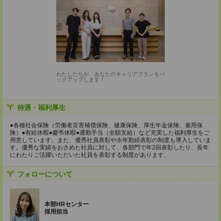
わたしたちが、あなたのキャリアプランをバ
ックアップします！
待遇・福利厚生
●各種社会保険（労働者災害補償保険、健康保険、厚生年金保険、雇用保
険）●有給休暇●慶弔休暇●通勤手当（全額支給）など充実した福利厚生をご
用意しています。また、優秀社員表彰や永年勤続表彰の制度も導入していま
す。優秀な実績をおさめた社員に対して、各部門で年2回表彰したり、長年
にわたりご活躍いただいた社員を表彰する制度があります。
フォローについて
本部HRセンター
採用担当