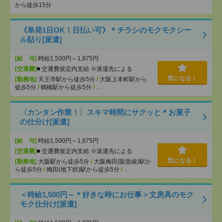
から徒歩15分
《単発1日OK！日払い可》＊チラシのモクモクシー
ル貼り[派遣]
[給 与]
時給1,500円～1,875円
[交通費]
■ 交通費規定内支給 ※派遣先による
気になる！
[勤務地]
天王寺駅から徒歩5分
/
大阪上本町駅から
徒歩5分
/
鶴橋駅から徒歩5分
/
…
〈カンタン作業！〉スキマ時間にサクッと＊お菓子
の仕分け[派遣]
[給 与]
時給1,500円～1,875円
[交通費]
■ 交通費規定内支給 ※派遣先による
気になる！
[勤務地]
大阪駅から徒歩5分
/
大阪梅田(阪急線)駅か
ら徒歩5分
/
梅田(地下鉄)駅から徒歩5分
/
…
＜時給1,500円～＊好きな時にお仕事＞文房具のモク
モク仕分け[派遣]