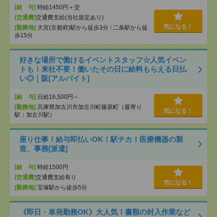
[給 与]
時給1450円＋交
[交通費]
交通費支給(当社規定あり)
気になる！
[勤務地]
大宮(京都府)駅から徒歩3分
/
二条駅から徒
歩15分
好きな場所で働けるイベントスタッフ☆人気イベン
トも！来社不要！働いたその日に給料もらえる日払
い◎｜阪[アルバイト]
[給 与]
日給16,500円～
[勤務地]
兵庫県加古川市加古川町篠原町（最寄り
気になる！
駅：加古川駅）
座り仕事！給与即払いOK！駅チカ！医療機器の製
造、事務[派遣]
[給 与]
時給1500円
[交通費]
交通費支給有り
気になる！
[勤務地]
宝塚駅から徒歩5分
《即日・単発勤務OK》大人気！書類の封入作業など