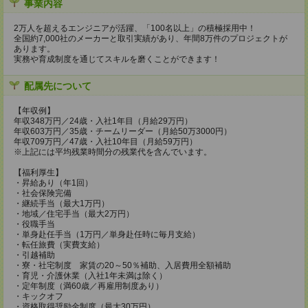
事業内容
2万人を超えるエンジニアが活躍、「100名以上」の積極採用中！
全国約7,000社のメーカーと取引実績があり、年間8万件のプロジェクトが
あります。
実務や育成制度を通じてスキルを磨くことができます！
配属先について
【年収例】
年収348万円／24歳・入社1年目（月給29万円）
年収603万円／35歳・チームリーダー（月給50万3000円）
年収709万円／47歳・入社10年目（月給59万円）
※上記には平均残業時間分の残業代を含んでいます。
【福利厚生】
・昇給あり（年1回）
・社会保険完備
・継続手当（最大1万円）
・地域／住宅手当（最大2万円）
・役職手当
・単身赴任手当（1万円／単身赴任時に毎月支給）
・転任旅費（実費支給）
・引越補助
・寮・社宅制度 家賃の20～50％補助、入居費用全額補助
・育児・介護休業（入社1年未満は除く）
・定年制度（満60歳／再雇用制度あり）
・キックオフ
・資格取得奨励金制度（最大30万円）