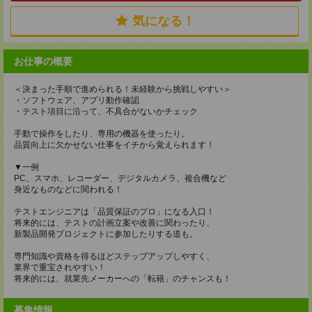
気になる！
お仕事の概要
＜決まった手順で進められる！未経験から挑戦しやすい＞
・ソフトウェア、アプリ動作確認
・テスト項目に沿って、不具合がないかチェック
手動で操作をしたり、専用の機器を使ったり。
品質向上に欠かせない仕事をイチから覚えられます！
▼一例
PC、スマホ、レコーダー、デジタルカメラ、複合機など
身近なものなどに関われる！
テストエンジニアは「品質保証のプロ」になる入口！
将来的には、テストの計画立案や改善に関わったり、
新製品開発プロジェクトに参加したりする道も。
専門知識や資格を得るほどステップアップしやすく、
業界で重宝されやすい！
将来的には、就業先メーカーへの「転籍」のチャンスも！
募集情報